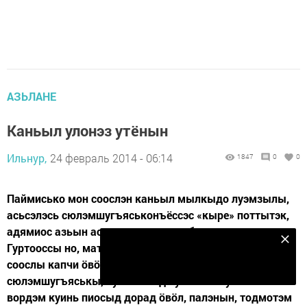
АЗЬЛАНЕ
Каньыл улонэз утёнын
Ильнур,
24 февраль 2014 - 06:14
1847
0
0
Паймисько мон соослэн каньыл мылкыдо луэмзылы,
асьсэлэсь сюлэмшугъяськонъёссэс «кыре» поттытэк,
адямиос азьын асьсэды возьыны быгатэмзылы.
Безнең Яндекс Дзен каналына языл
Гуртооссы но, матысь муртъёссы но ӟеч тодо, али
соослы капчи ӧвӧл шуыса. Ма, кызьы уд
Подписаться
сюлэмшугъяськы, куке тынад нуныяса-мусояса
вордэм куинь пиосыд дорад ӧвӧл, палэнын, тодмотэм