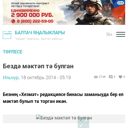
БАЛТАЧ ЯҢАЛЫКЛАРЫ
16+
"Хезмәт" газетасы - Балтач районы
ТӨРЛЕСЕ
Бездә мәктәп тә булган
Ильнур,
18 октябрь 2014 - 05:19
2746
0
0
Безнең «Хезмәт» редакциясе бинасы заманыyда бер ел
мәктәп булып та торган икән.