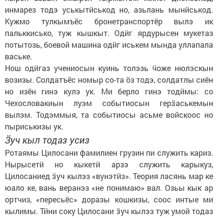
инмарез тодэ уськытӥськод но, азьлань мынӥськод.
Кужмо тулкымъёс бронетранспортёр вылэ ик
пальккисько, туж кышкыт. Одӥг ярдурысен мукетаз
потытозь, боевой машина одӥг иськем мында уллапала
ваське.
Нош одӥгаз учениосын куинь толэзь ӵоже нюлэскын
возизы. Солдатъёс номыр со-та ӧз тодэ, солдатлы сиён
но изён гинэ кулэ ук. Ми берло гинэ тодӥмы: со
Чехословакиын луэм событиосын герӟаськемын
вылэм. Тодэммыя, та событиосы асьме войскоос но
пыриськизы ук.
Ӟуч кыл тодаз усиз
Ротаямы Цилосани фамилиен грузин пи служить кариз.
Нырысетӥ но кыкетӥ арзэ служить карыкуз,
Цилосаниед ӟуч кылэз «вунэтӥз». Теория ласянь мар ке
юало ке, вань веранэз «не понимаю» вал. Озьы кык ар
ортчиз, «пересьёс» доразы кошкизы, соос интые ми
кылимы. Тӥни соку Цилосани ӟуч кылэз туж умой тодаз