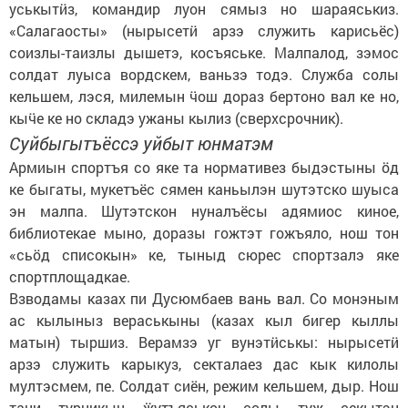
уськытӥз, командир луон сямыз но шараяськиз.
«Салагаосты» (нырысетӥ арзэ служить карисьёс)
соизлы-таизлы дышетэ, косъяське. Малпалод, зэмос
солдат луыса вордскем, ваньзэ тодэ. Служба солы
кельшем, лэся, милемын ӵош дораз бертоно вал ке но,
кыӵе ке но складэ ужаны кылиз (сверхсрочник).
Суйбыгытъёссэ уйбыт юнматэм
Армиын спортъя со яке та нормативез быдэстыны ӧд
ке быгаты, мукетъёс сямен каньылэн шутэтско шуыса
эн малпа. Шутэтскон нуналъёсы адямиос киное,
библиотекае мыно, доразы гожтэт гожъяло, нош тон
«сьӧд списокын» ке, тыныд сюрес спортзалэ яке
спортплощадкае.
Взводамы казах пи Дусюмбаев вань вал. Со монэным
ас кылыныз вераськыны (казах кыл бигер кыллы
матын) тыршиз. Верамзэ уг вунэтӥськы: нырысетӥ
арзэ служить карыкуз, секталаез дас кык килолы
мултэсмем, пе. Солдат сиён, режим кельшем, дыр. Нош
тани турникын ӝутъяськон солы туж секытэн