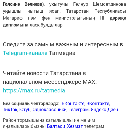
Гөлсинә Вәлиева
), укытучы Гөлнур Шәмсетдинова
уңышлы чыгыш ясап, Татарстан Республикасы
Мәгариф һәм фән министрлыгының
III дәрәҗә
дипломына
лаек булдылар.
Следите за самым важным и интересным в
Telegram-канале
Татмедиа
Читайте новости Татарстана в
национальном мессенджере MАХ:
https://max.ru/tatmedia
Без социаль челтәрләрдә
:
ВКонтакте
,
ВКонтакте
,
ТикТок
,
Ютуб
,
Одноклассники
,
Телеграм
,
Яндекс.Дзен
Район тормышына кагылышлы иң мөһим
яңалыкларыбызны
Балтаси_Хезмэт
телеграм