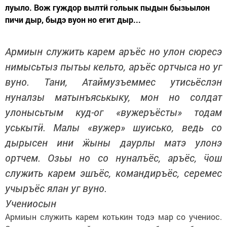
луыло. Вож гуждор вылтӥ гольык пыдын бызьылон
пичи дыр, быдэ вуон но егит дыр...
Армиын служить карем аръёс но улон сюресэ
нимысьтыз пытьы кельто, аръёс ортчыса но уг
вуно. Тани, Атаймузъеммес утисьёслэн
нуналзы матынъяськыку, мон но солдат
улонысьтым куд-ог «вужеръёсты» тодам
уськытӥ. Малы «вужер» шуисько, ведь со
дырысен ини ӝыны даурлы матэ улонэ
ортчем. Озьы но со нуналъёс, аръёс, ӵош
служить карем эшъёс, командиръёс, серемес
учыръёс ялан уг вуно.
Учениосын
Армиын служить карем котькин тодэ мар со учениос.