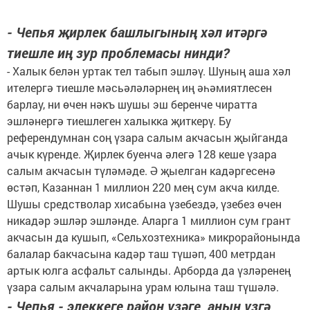
- Чепья җирлек башлыгының хәл итәргә
тиешле иң зур проблемасы нинди?
- Халык белән уртак тел табып эшләү. Шуның аша хәл
ителергә тиешле мәсьәләләрнең иң әһәмиятлесен
барлау, ни өчен нәкъ шушы эш беренче чиратта
эшләнергә тиешлеген халыкка җиткерү. Бу
референдумнан соң үзара салым акчасын җыйганда
ачык күренде. Җирлек буенча әлегә 128 кеше үзара
салым акчасын түләмәде. Ә җыелган кадәргесенә
өстәп, Казаннан 1 миллион 220 мең сум акча килде.
Шушы средстволар хисабына үзебездә, үзебез өчен
никадәр эшләр эшләнде. Аларга 1 миллион сум грант
акчасын да кушып, «Сельхозтехника» микрорайонында
балалар бакчасына кадәр таш түшәп, 400 метрдан
артык юлга асфальт салынды. Арборда да үзләренең
үзара салым акчаларына урам юлына таш түшәлә.
- Чепья - элеккеге район үзәге, аның үзгә