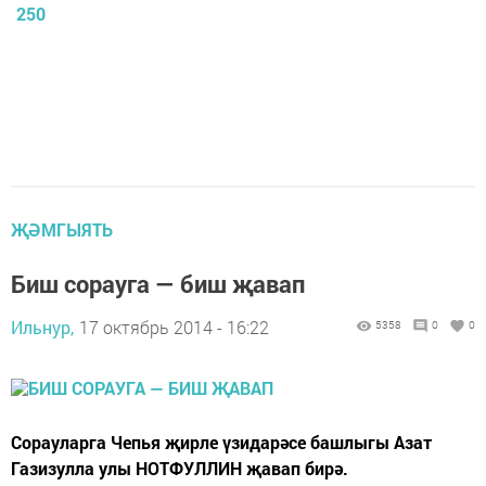
250
ҖӘМГЫЯТЬ
Биш сорауга — биш җавап
Ильнур,
17 октябрь 2014 - 16:22
5358
0
0
Сорауларга Чепья җирле үзидарәсе башлыгы Азат
Газизулла улы НОТФУЛЛИН җавап бирә.