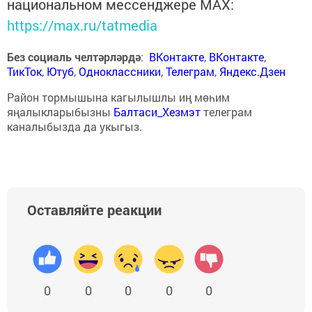
национальном мессенджере MАХ:
https://max.ru/tatmedia
Без социаль челтәрләрдә
:
ВКонтакте
,
ВКонтакте
,
ТикТок
,
Ютуб
,
Одноклассники
,
Телеграм
,
Яндекс.Дзен
Район тормышына кагылышлы иң мөһим
яңалыкларыбызны
Балтаси_Хезмэт
телеграм
каналыбызда да укыгыз.
Оставляйте реакции
0
0
0
0
0