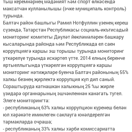
тыш керемнәрнең мәдәният һәм спорт өлкәсендә
максатчан кулланылышы (эчке муниципаль контроль)
турында.
Балтач район башлыгы Рамил Нотфуллин үзенең кереш
сүзендә, Татарстан Республикасы социаль-икътисадый
мониторинг комитеты Дәүләт йөкләмәләрен башкару
кысаларында районда һәм Республикада ел саен
коррупциягә каршы эш торышы турында мониторинг
уткәрелүе турында искәртеп үтте. 2014 елның беренче
яртыеллыгында үткәрелгән коррупциягә каршы
мониторинг нәтиҗәләре буенча Балтач районының 55%
халкы безнең җирлектә коррупция күп дип саный.
Сораштыруда катнашкан халыкның 25 %ы жирле
үзидарә органнарының эшчәнленнән канәгать тугел.
Элеге мониторингта:
- республиканың 63% халкы коррупцион күренеш белән
юл хәрәкәте иминлеген саклауга юнәлдерелгән
тармакларда очраша;
- республиканың 33% халкы хәрби комиссариатта