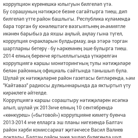
коррупцион күренешкә юлыгуын билгеләп үтә.
Бу сорашуның нәтиҗәсе безне сагайтырга тиеш, дип
билгеләп үтте район башлыгы. Республика күләмендә
бара торган бу юнәлештәге вәзгыятьнең әһәмиятле
икәнен барыбыз да яхшы аңлый, аңлау гына түгел,
коррупция очракларын булдырмау, аңа этәрә торган
шартларны бетерү - бу һәркемнең эше булырга тиеш.
2014 елның беренче яртыеллыгында үткәрелгән
коррупциягә каршы мониторингның тулы нәтиҗәләре
белән районның официаль сайтында танышып була.
Шулай ук нәтиҗәләрне район газетасы битләрендә, һәм
"Кайтаваз" радиосы дулкыннарында да яктыртып үту
кирәклеге әйтелде.
Коррупциягә каршы сораштыру нәтиҗәләрен исәпкә
алып, шулай ук 2013нче елның 10 сентябрендә
«көнкүреш» («бытовой») коррупцияне кимету буенча
2013-2014 нче елларга эш планы нигезендә Балтач
район хәрби комиссариат җитәкчесе Васил Валиев
доклады, Балтач район эчке эшләр бүлегендә шул