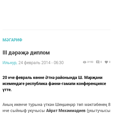
МӘГАРИФ
III дәрәҗә диплом
Ильнур,
24 февраль 2014 - 06:30
3150
0
0
20 нче февраль көнне Әтнә районында Ш. Мәрҗани
исемендәге республика фәнни-гамәли конференциясе
үтте.
Аның икенче турына үткән Шеңшеңәр төп мәктәбенең 8
нче сыйныф укучысы
Айрат Мөхәммәдиев
(укытучысы