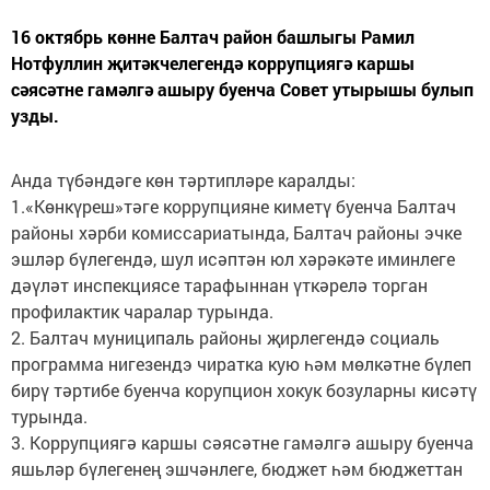
16 октябрь көнне Балтач район башлыгы Рамил
Нотфуллин җитәкчелегендә коррупциягә каршы
сәясәтне гамәлгә ашыру буенча Совет утырышы булып
узды.
Анда түбәндәге көн тәртипләре каралды:
1.«Көнкүреш»тәге коррупцияне киметү буенча Балтач
районы хәрби комиссариатында, Балтач районы эчке
эшләр бүлегендә, шул исәптән юл хәрәкәте иминлеге
дәүләт инспекциясе тарафыннан үткәрелә торган
профилактик чаралар турында.
2. Балтач муниципаль районы җирлегендә социаль
программа нигезендэ чиратка кую һәм мөлкәтне бүлеп
бирү тәртибе буенча корупцион хокук бозуларны кисәтү
турында.
3. Коррупциягә каршы сәясәтне гамәлгә ашыру буенча
яшьләр бүлегенең эшчәнлеге, бюджет һәм бюджеттан