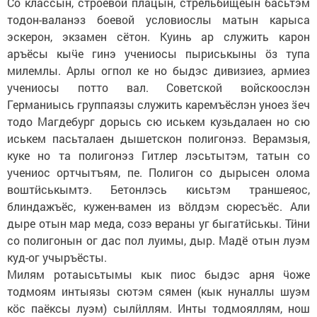
Со классын, строевой плацын, стрельбищеын басьтэм
тодон-валанэз боевой условиослы матын карыса
эскерон, экзамен сётон. Куинь ар служить карон
аръёсы кыӵе гинэ учениосы пыриськыны ӧз тупа
милемлы. Арлы огпол ке но быдэс дивизиез, армиез
учениосы потто вал. Советской войскоослэн
Германиысь группаязы служить каремъёслэн уноез ӟеч
тодо Магдебург дорысь сю иськем кузьдалаен но сю
иськем пасьталаен дышетскон полигонэз. Верамзыя,
куке но та полигонэз Гитлер лэсьтытэм, татын со
учениос ортчытъям, пе. Полигон со дырысен олома
воштӥськымтэ. Бетонлэсь кисьтэм траншеяос,
блиндажъёс, кужен-вамен из вӧлдэм сюресъёс. Али
дыре отын мар меда, созэ вераны уг быгатӥськы. Тӥни
со полигонын ог дас пол луимы, дыр. Мадё отын луэм
куд-ог учыръёсты.
Милям ротаысьтымы кык пиос быдэс арня ӵоже
тодмоям интыязы сютэм сямен (кык нуналлы шуэм
кӧс паёксы луэм) сылӥллям. Инты тодмояллям, нош