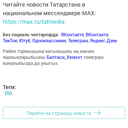
Читайте новости Татарстана в
национальном мессенджере MАХ:
https://max.ru/tatmedia
Без социаль челтәрләрдә
:
ВКонтакте
,
ВКонтакте
,
ТикТок
,
Ютуб
,
Одноклассники
,
Телеграм
,
Яндекс.Дзен
Район тормышына кагылышлы иң мөһим
яңалыкларыбызны
Балтаси_Хезмэт
телеграм
каналыбызда да укыгыз.
Теги:
250
Перейти на страницу новости