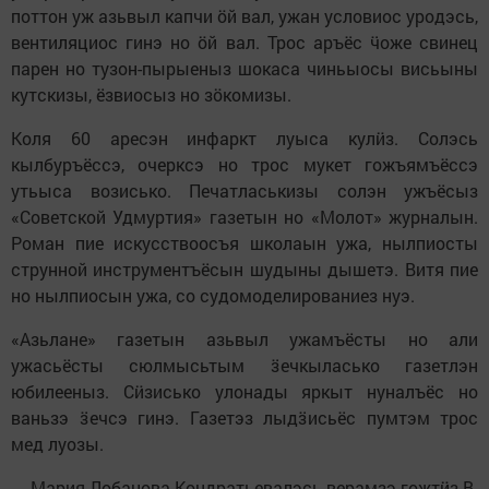
поттон уж азьвыл капчи ӧй вал, ужан условиос уродэсь,
вентиляциос гинэ но ӧй вал. Трос аръёс ӵоже свинец
парен но тузон-пырыеныз шокаса чиньыосы висьыны
кутскизы, ёзвиосыз но зӧкомизы.
Коля 60 аресэн инфаркт луыса кулӥз. Солэсь
кылбуръёссэ, очерксэ но трос мукет гожъямъёссэ
утьыса возисько. Печатласькизы солэн ужъёсыз
«Советской Удмуртия» газетын но «Молот» журналын.
Роман пие искусствоосъя школаын ужа, нылпиосты
струнной инструментъёсын шудыны дышетэ. Витя пие
но нылпиосын ужа, со судомоделированиез нуэ.
«Азьлане» газетын азьвыл ужамъёсты но али
ужасьёсты сюлмысьтым ӟечкыласько газетлэн
юбилееныз. Сӥзисько улонады яркыт нуналъёс но
ваньзэ ӟечсэ гинэ. Газетэз лыдӟисьёс пумтэм трос
мед луозы.
Мария Лобанова-Кондратьевалэсь верамзэ гожтӥз В.