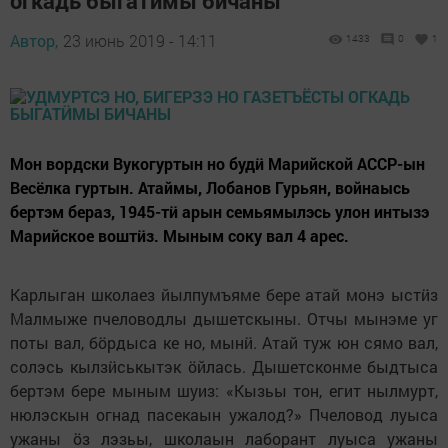
огкадь быгатӥмы бичаны
Автор,
23 июнь 2019 - 14:11
1433
0
1
Мон вордски Вукогуртын но будӥ Марийской АССР-ын
Весёлка гуртын. Атаймы, Лобанов Гурьян, войнаысь
бертэм бераз, 1945-тӥ арын семьямылэсь улон интызэ
Марийское воштӥз. Мыным соку вал 4 арес.
Карлыган школаез йылпумъяме бере атай монэ ыстӥз
Малмыже пчеловодлы дышетскыны. Отчы мынэме уг
поты вал, бӧрдыса ке но, мынӥ. Атай туж юн сямо вал,
солэсь кылзӥськытэк ӧйлась. Дышетсконме быдтыса
бертэм бере мыным шуиз: «Кызьы тон, егит нылмурт,
нюлэскын огнад пасекаын ужалод?» Пчеловод луыса
ужаны ӧз лэзьы, школаын лаборант луыса ужаны