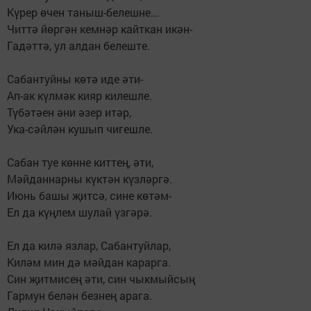
Күрер өчен таныш-белешне...
Читтә йөргән кемнәр кайткан икән-
Гадәттә, ул алдан белеште.
Сабантуйны көтә иде әти-
Ап-ак күлмәк кияр килешле.
Түбәтәен әни әзер итәр,
Ука-сәйлән кушып чигешле.
Сабан туе көнне киттең, әти,
Мәйданнарны күктән күзләргә.
Июнь башы җитсә, сине көтәм-
Ел да күңлем шулай үзгәрә.
Ел да килә язлар, Сабантуйлар,
Киләм мин дә мәйдан карарга.
Син җитмисең әти, син чыкмыйсың
Гармун белән безнең арага.