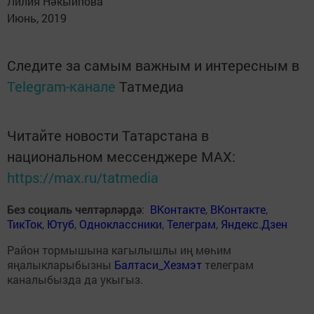
Лилия Нәкыйпова
Июнь, 2019
Следите за самым важным и интересным в
Telegram-канале
Татмедиа
Читайте новости Татарстана в
национальном мессенджере MАХ:
https://max.ru/tatmedia
Без социаль челтәрләрдә
:
ВКонтакте
,
ВКонтакте
,
ТикТок
,
Ютуб
,
Одноклассники
,
Телеграм
,
Яндекс.Дзен
Район тормышына кагылышлы иң мөһим
яңалыкларыбызны
Балтаси_Хезмэт
телеграм
каналыбызда да укыгыз.