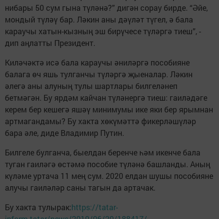
нибары 50 сум гына түләнә?” дигән сорау бирде. “Әйе,
мондый түләү бар. Ләкин аны дәүләт түгел, ә бала
караучы хатын-кызның эш бирүчесе түләргә тиеш”, -
дип аңлатты Президент.
Киләчәктә исә бала караучы әниләргә пособияне
балага өч яшь тулганчы түләргә җыеналар. Ләкин
әлегә аны алуның тулы шартлары билгеләнеп
бетмәгән. Бу ярдәм кайчан түләнергә тиеш: гаиләдәге
керем бер кешегә яшәү минимумы ике яки бер ярымнан
артмагандамы? Бу хакта хөкүмәттә фикерләшүләр
бара әле, диде Владимир Путин.
Билгеле булганча, быелдан беренче һәм икенче бала
туган гаиләгә өстәмә пособие түләнә башланды. Аның
күләме уртача 11 мең сум. 2020 елдан шушы пособияне
алучы гаиләләр саны тагын да артачак.
Бу хакта тулырак:
https://tatar-
inform.tatar/news/2019/06/20/188417/