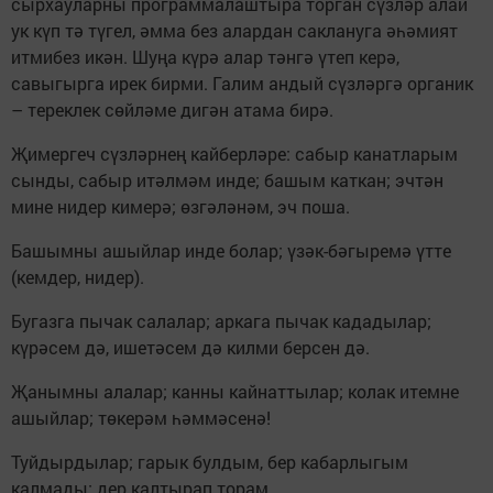
сырхауларны программалаштыра торган сүзләр алай
ук күп тә түгел, әмма без алардан саклануга әһәмият
итмибез икән. Шуңа күрә алар тәнгә үтеп керә,
савыгырга ирек бирми. Галим андый сүзләргә органик
– тереклек сөйләме дигән атама бирә.
Җимергеч сүзләрнең кайберләре: сабыр канатларым
сынды, сабыр итәлмәм инде; башым каткан; эчтән
мине нидер кимерә; өзгәләнәм, эч поша.
Башымны ашыйлар инде болар; үзәк-бәгыремә үтте
(кемдер, нидер).
Бугазга пычак салалар; аркага пычак кададылар;
күрәсем дә, ишетәсем дә килми берсен дә.
Җанымны алалар; канны кайнаттылар; колак итемне
ашыйлар; төкерәм һәммәсенә!
Туйдырдылар; гарык булдым, бер кабарлыгым
калмады; дер калтырап торам...