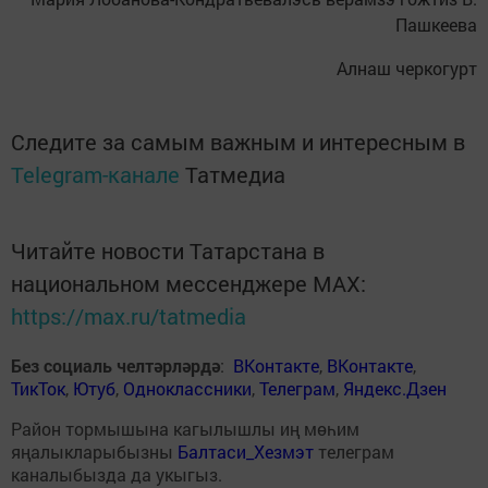
Пашкеева
Алнаш черкогурт
Следите за самым важным и интересным в
Telegram-канале
Татмедиа
Читайте новости Татарстана в
национальном мессенджере MАХ:
https://max.ru/tatmedia
Без социаль челтәрләрдә
:
ВКонтакте
,
ВКонтакте
,
ТикТок
,
Ютуб
,
Одноклассники
,
Телеграм
,
Яндекс.Дзен
Район тормышына кагылышлы иң мөһим
яңалыкларыбызны
Балтаси_Хезмэт
телеграм
каналыбызда да укыгыз.