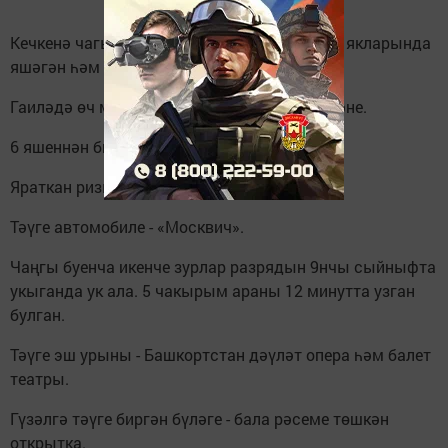
Кечкенә чагында әти-әниләре белән Кавказ якларында
яшәгән һәм теле урысча ачылган.
Гаиләдә өч малай үскәннәр. Илдар - иң өлкәне.
6 яшеннән бирле җырлый.
Яраткан ризыгы - кыстыбый.
Тәүге автомобиле - «Москвич».
Чаңгы буенча икенче зурлар разрядын 9нчы сыйныфта
укыганда ук ала. 5 чакырым араны 12 минутта узган
булган.
Тәүге эш урыны - Башкортстан дәүләт опера һәм балет
театры.
Гүзәлгә тәүге биргән бүләге - бала рәсеме төшкән
открытка.