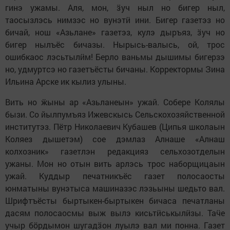
гинэ ужамы. Аля, мон, ӟуч ныл но бигер ныл,
таосызлэсь нимзэс но вунэтӥ ини. Бигер газетэз но
бичай, нош «Азьлане» газетэз, кулэ дыръяз, ӟуч но
бигер нылъёс бичазы. Нырысь-валысь, ой, трос
ошибкаос лэсьтылӥм! Берло ваньмы дышимы бигерзэ
но, удмуртсэ но газетъёсты бичаны. Корректормы Зина
Ильина Арске ик кылиз улыны.
Вить но ӝыны ар «Азьланеын» ужай. Собере Колялы
бызи. Со йылпумъяз Ижевскысь Сельскохозяйственной
институтэз. Пётр Николаевич Кубашев (Ципья школаын
Коляез дышетэм) сое дэмлаз Алнаше «Алнаш
колхозник» газетлэн редакцияз сельхозотделын
ужаны. Мон но отын вить арлэсь трос наборщицаын
ужай. Куддыр печатникъёс газет полосаосты
юнматыны вунэтыса машиназэс лэзьыны шедьто вал.
Шрифтъёсты быртыкен-быртыкен бичаса печатланы
дасям полосаосмы выж вылэ кисьтӥськылӥзы. Таӵе
учыр бӧрдымон шугадӟон луылэ вал ми понна. Газет