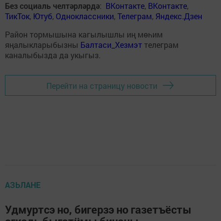
Без социаль челтәрләрдә
:
ВКонтакте
,
ВКонтакте
,
ТикТок
,
Ютуб
,
Одноклассники
,
Телеграм
,
Яндекс.Дзен
Район тормышына кагылышлы иң мөһим
яңалыкларыбызны
Балтаси_Хезмэт
телеграм
каналыбызда да укыгыз.
Перейти на страницу новости
АЗЬЛАНЕ
Удмуртсэ но, бигерзэ но газетъёсты