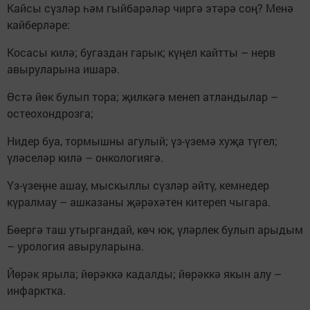
Кайсы сүзләр һәм гыйбарәләр чиргә этәрә соң? Менә
кайберләре:
Косасы килә; бугаздан гарык; күңел кайтты – нерв
авыруларына ишарә.
Өстә йөк булып тора; җилкәгә менеп атландылар –
остеохондрозга;
Нидер буа, тормышны агулый; үз-үземә хуҗа түгел;
үләселәр килә – онкологиягә.
Үз-үзеңне ашау, мыскыллы сүзләр әйтү, кемнедер
күралмау – ашказаны җәрәхәтен китереп чыгара.
Бөергә таш утыргандай, көч юк, үләрлек булып арыдым
– урология авыруларына.
Йөрәк ярыла; йөрәккә кадалды; йөрәккә якын алу –
инфарктка.