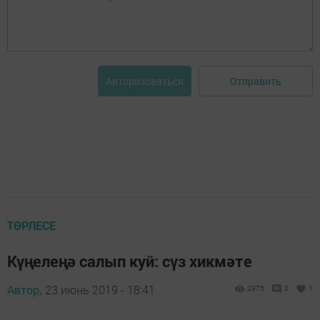
Отправить
Авторизоваться
ТӨРЛЕСЕ
Күңелеңә салып куй: сүз хикмәте
Автор,
23 июнь 2019 - 18:41
2975
0
1