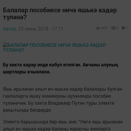
Балалар пособиесе ничә яшькә кадәр
түләнә?
Автор,
23 июнь 2019 - 17:11
3207
0
1
Бу хакта карар инде кабул ителгән. Акчаны алуның
шартлары ачыклана.
Яшь ярымнан алып өч яшькә кадәр балалары булган
гаиләләргә яшәү минимумы күләмендә пособие
түләнәчәк. Бу хакта Владимир Путин туры элемтә
вакытында белдерде.
Элемтә барышында бер яшь әни: “Нигә яшь ярымнан
алып өч яшькә кадәр баланы караучы әниләргә