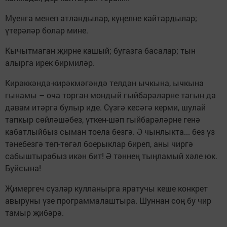
Муенга менеп атландылар, күңелне кайтардылар;
үтерәләр болар мине.
Кычытмаган җирне кашый; бугазга басалар; тын
алырга ирек бирмиләр.
Кирәккәндә-кирәкмәгәндә телдән ычкына, ычкына
гынамы – оча торган мондый гыйбарәләрне тагын да
дәвам итәргә булыр иде. Сүзгә кесәгә керми, шулай
тапкыр сөйләшәбез, үткен-шәп гыйбарәләрне генә
кабатлыйбыз сыман тоела безгә. Ә чынлыкта... без үз
тәнебезгә төп-төгәл боерыклар биреп, аны чиргә
сабыштырабыз икән бит! Ә тәннең тыңламый хәле юк.
Буйсына!
Җимергеч сүзләр кулланырга яратучы кеше конкрет
авыруны үзе программалаштыра. Шуннан соң бу чир
тамыр җибәрә.