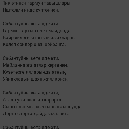
Тик әтинең гармун тавышлары
Иштелми инде күптәннән.
Сабантуйны көтә иде әти
Гармун тартыр өчен мәйданда.
Бәйрәмдәге кызык-мызыкларны
Көлеп сөйләр өчен хәйранга.
Сабантуйны көтә иде әти,
Мәйданнарга атлар кергәнен.
Күзәтергә ялларында атның
Уйнаклавын шаян җилләрнең.
Сабантуйны көтә иде әти,
Атлар узышканын карарга.
Сызгырыпмы, кычкырыпмы шунда-
Дәрт өстәргә җайдак малайга.
Сабантуйны көтә иде әти,