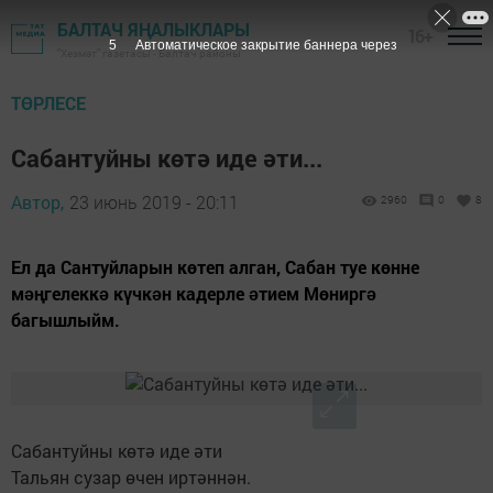
БАЛТАЧ ЯҢАЛЫКЛАРЫ
16+
4
Автоматическое закрытие баннера через
"Хезмәт" газетасы - Балтач районы
ТӨРЛЕСЕ
Сабантуйны көтә иде әти...
Автор,
23 июнь 2019 - 20:11
2960
0
8
Ел да Сантуйларын көтеп алган, Сабан туе көнне
мəңгелеккə күчкəн кадерле əтием Мөниргə
багышлыйм.
Сабантуйны көтә иде әти
Тальян сузар өчен иртәннән.