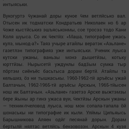
интыяськи.
Вукогуртэ ӵужанай доры куное ӵем ветлӥсько вал.
Отысен ик тодматски Кондратьев Николаен но 6 ар
ӵоже кыстӥськиз эшъяськонмы, сое тросэз тодо Кани
Коля шуыса. Со ик ӵектӥз: «Маша, типографие ужась
кулэ, мынод-а?» Таяз учыре атайлы вератэк «Азьлане»
газетлэн типографияз уже интыяськи. Ученик луыса
кутски ужаны, ваньзы монэ дышетӥзы, котьку
юрттӥзы. Нырысетӥ уждунлы бадӟым сумка тыр
пӧртэм сиёнъёс басьтыса дорам бертӥ. Атайлы та
кельшиз, ӧз ни тышкаськы. 1960-1962-тӥ аръёсы ужай
Балтачын, 1962-1965-тӥ аръёсы Арскын, 1965-тӥысен
нош ик Балтачын. «Азьлане» газетэз Арске выжтэмзы
бере ӝыны ар гинэ ужаса вуи, ӵектӥзы Арскын ужаны
— техник-пчеловод луыса, нош мон сопала-тапала ӧй
шонаськы ни типографие ик кыли. Улӥмы Ципьяысь
Барышникова Аляен одӥг песянай дорын. Дорам
бертылӥ нялтас ветлӥсь бензовозэн. Арскын 4 кузя