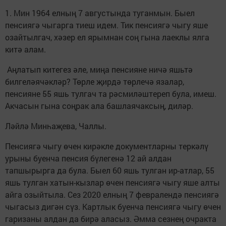
1. Мин 1964 елның 7 августында туганмын. Быел
пенсиягә чыгарга тиеш идем. Тик пенсиягә чыгу яше
озайтылгач, хәзер ел ярымнан соң гына лаеклы ялга
китә алам.
Аңлатып китегез әле, миңа пенсияне ничә яшьтә
билгеләячәкләр? Төрле җирдә төрлечә язалар,
пенсияне 55 яшь тулгач та рәсмиләштереп була, имеш.
Акчасын гына соңрак ала башлаячаксың, диләр.
Ләйлә Минһаҗева, Чаллы.
Пенсиягә чыгу өчен кирәкле документларны теркәлү
урыны буенча пенсия бүлегенә 12 ай алдан
тапшырырга да була. Быел 60 яшь тулган ир-атлар, 55
яшь тулган хатын-кызлар өчен пенсиягә чыгу яше алты
айга озыйтыла. Сез 2020 елның 7 февралендә пенсиягә
чыгасыз дигән сүз. Картлык буенча пенсиягә чыгу өчен
гаризаны алдан да бирә аласыз. Әмма сезнең очракта