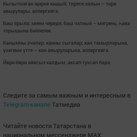
Кычытмаган җирне кашый; тиресе калын – тире
авырулары, аллергиягә.
Баш ярыла; мием череде; баш чатный – мигрень, һава
торышына бәйлелек.
Канымны эчәләр; канны сыгалар; кан тамырларына,
үзәгемә үтте – кан авыруларына, аллергиягә.
Йөри-йөри аяксыз калдым; аксап-туксап бара.
Следите за самым важным и интересным в
Telegram-канале
Татмедиа
Читайте новости Татарстана в
национальном мессенджере MАХ: