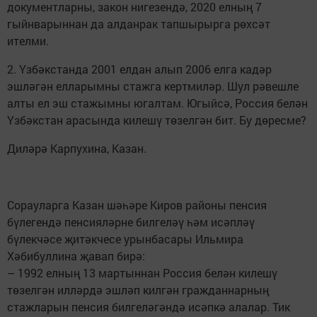
документларны, закон нигезендә, 2020 елның 7
гыйнварыннан да алданрак тапшырырга рөхсәт
ителми.
2. Үзбәкстанда 2001 елдан алып 2006 елга кадәр
эшләгән елларымны стажга кертмиләр. Шул рәвешле
алты ел эш стажымны югалтам. Югыйсә, Россия белән
Үзбәкстан арасында килешү төзелгән бит. Бу дөресме?
Диләрә Карпухина, Казан.
Сорауларга Казан шәһәре Киров районы пенсия
бүлегендә пенсияләрне билгеләү һәм исәпләү
бүлекчәсе җитәкчесе урынбасары Ильмира
Хәбибуллина җавап бирә:
– 1992 елның 13 мартыннан Россия белән килешү
төзелгән илләрдә эшләп килгән гражданнарның
стажларын пенсия билгеләгәндә исәпкә алалар. Тик