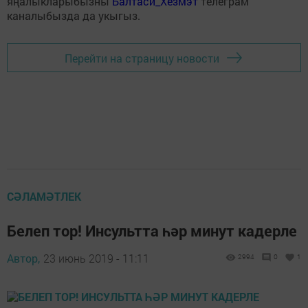
яңалыкларыбызны
Балтаси_Хезмэт
телеграм
каналыбызда да укыгыз.
Перейти на страницу новости
СӘЛАМӘТЛЕК
Белеп тор! Инсультта һәр минут кадерле
Автор,
23 июнь 2019 - 11:11
2994
0
1