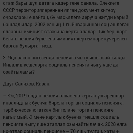
стаж бары шул датага кадәр генә санала. Элеккеге
СССР территорияләреннән ялган документ китерү
очраклары ешайгач, бу мәсьәләгә аеруча җитди карый
башладылар. 2002 елның 1 гыйнварыннан соң эшләгән
елларны иминият стажына кертә алалар. Тик бер шарт
белән: пенсия бүлегенә иминият кертемнәре күчерелеп
барган булырга тиеш.
3. Яңа закон нигезендә пенсиягә чыгу яше озайтылды.
Инвалид кешеләргә социаль пенсиягә чыгу яше дә
озайтыламы?
Даут Салихов, Казан.
– Юк, 2019 елдан пенсия өлкәсенә кергән үзгәрешләр
инвалидлык буенча бирелә торган социаль пенсиягә,
тәрбиячесен югаткач билгеләнә торган пенсиягә
кагылмый. Ә менә картлык буенча тиешле социаль
пенсиягә чыгу яше этаплап озынайтылачак. 2028 елга
ир-атлар социаль пенсияне – 70 яшь тулгач, хатын-