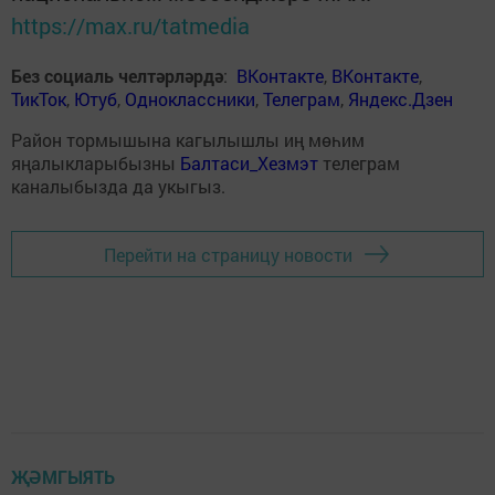
https://max.ru/tatmedia
Без социаль челтәрләрдә
:
ВКонтакте
,
ВКонтакте
,
ТикТок
,
Ютуб
,
Одноклассники
,
Телеграм
,
Яндекс.Дзен
Район тормышына кагылышлы иң мөһим
яңалыкларыбызны
Балтаси_Хезмэт
телеграм
каналыбызда да укыгыз.
Перейти на страницу новости
ҖӘМГЫЯТЬ