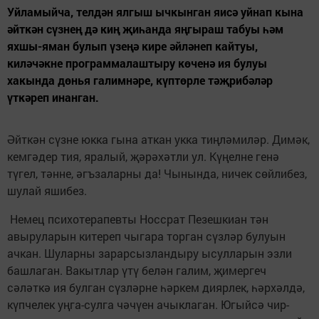
Уйламыйча, телдән ялгыш ычкынган яисә уйнап кына
әйткән сүзнең дә киң җиһанда яңгыраш табуы һәм
яхшы-яман булып үзеңә кире әйләнеп кайтуы,
киләчәкне программалаштыру көченә ия булуы
хакында дөнья галимнәре, күптөрле тәҗрибәләр
үткәреп инанган.
Әйткән сүзне юкка гына аткан укка тиңләмиләр. Димәк,
кемгәдер тия, яралый, җәрәхәтли ул. Күңелне генә
түгел, тәнне, әгъзаларны да! Чынында, ничек сөйлибез,
шулай яшибез.
Немец психотерапевты Носсрат Пезешкиан тән
авыруларын китереп чыгара торган сүзләр булуын
ачкан. Шуларны зарарсызландыру ысулларын эзли
башлаган. Вакытлар үтү белән галим, җимергеч
сәләткә ия булган сүзләрне һәркем диярлек, һәрхәлдә,
күпчелек уңга-сулга чәчүен ачыклаган. Югыйсә чир-