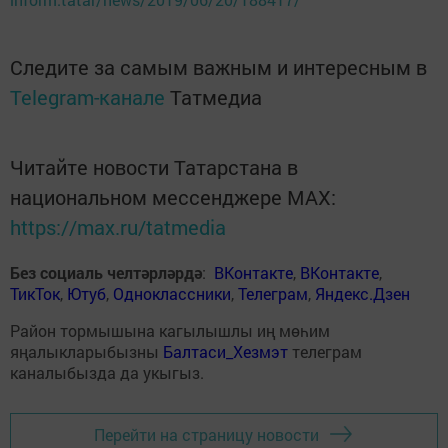
Следите за самым важным и интересным в
Telegram-канале
Татмедиа
Читайте новости Татарстана в
национальном мессенджере MАХ:
https://max.ru/tatmedia
Без социаль челтәрләрдә
:
ВКонтакте
,
ВКонтакте
,
ТикТок
,
Ютуб
,
Одноклассники
,
Телеграм
,
Яндекс.Дзен
Район тормышына кагылышлы иң мөһим
яңалыкларыбызны
Балтаси_Хезмэт
телеграм
каналыбызда да укыгыз.
Перейти на страницу новости