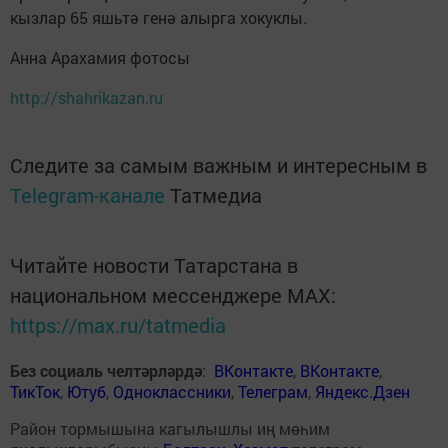
кызлар 65 яшьтә генә алырга хокуклы.
Анна Арахамия фотосы
http://shahrikazan.ru
Следите за самым важным и интересным в
Telegram-канале
Татмедиа
Читайте новости Татарстана в
национальном мессенджере MАХ:
https://max.ru/tatmedia
Без социаль челтәрләрдә
:
ВКонтакте
,
ВКонтакте
,
ТикТок
,
Ютуб
,
Одноклассники
,
Телеграм
,
Яндекс.Дзен
Район тормышына кагылышлы иң мөһим