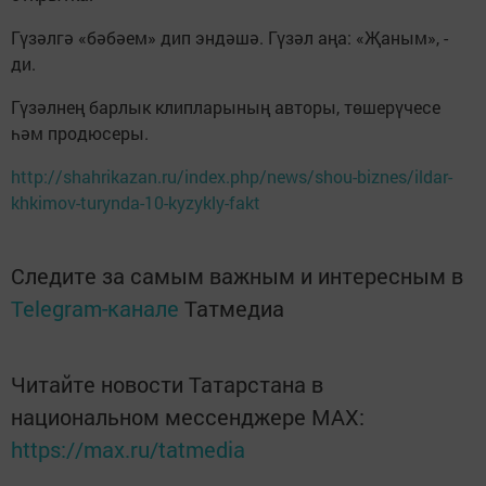
Гүзәлгә «бәбәем» дип эндәшә. Гүзәл аңа: «Җаным», -
ди.
Гүзәлнең барлык клипларының авторы, төшерүчесе
һәм продюсеры.
http://shahrikazan.ru/index.php/news/shou-biznes/ildar-
khkimov-turynda-10-kyzykly-fakt
Следите за самым важным и интересным в
Telegram-канале
Татмедиа
Читайте новости Татарстана в
национальном мессенджере MАХ:
https://max.ru/tatmedia