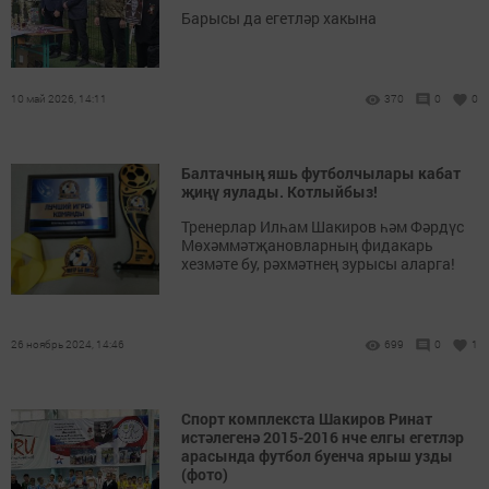
Барысы да егетләр хакына
10 май 2026, 14:11
370
0
0
Балтачның яшь футболчылары кабат
җиңү яулады. Котлыйбыз!
Тренерлар Илһам Шакиров һәм Фәрдүс
Мөхәммәтҗановларның фидакарь
хезмәте бу, рәхмәтнең зурысы аларга!
26 ноябрь 2024, 14:46
699
0
1
Спорт комплекста Шакиров Ринат
истәлегенә 2015-2016 нче елгы егетлэр
арасында футбол буенча ярыш узды
(фото)