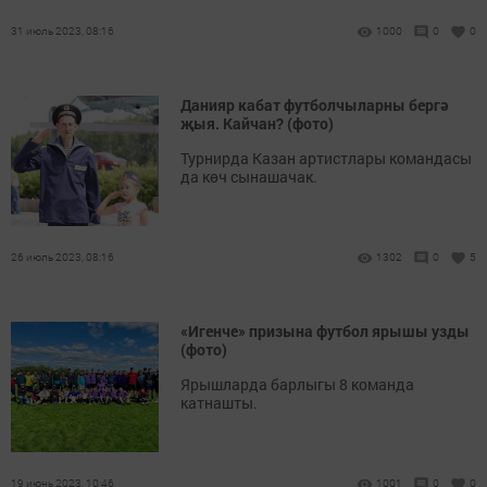
31 июль 2023, 08:16
1000
0
0
Данияр кабат футболчыларны бергә
җыя. Кайчан? (фото)
Турнирда Казан артистлары командасы
да көч сынашачак.
26 июль 2023, 08:16
1302
0
5
«Игенче» призына футбол ярышы узды
(фото)
Ярышларда барлыгы 8 команда
катнашты.
19 июнь 2023, 10:46
1001
0
0