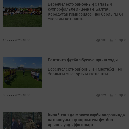
Беренчелектә районның Салавыч
күппрофильле лицеенан, Балтач,
Карадуган гимназиясеннән барлыгы 61
спортчы катнашты
10 июнь 2026, 18:00
288
0
0
Балтачта футбол буенча ярыш узды
Беренчелектә районның 4 мәктәбеннән
барлыгы 50 спортчы катнашты
05 июнь 2026, 18:00
321
0
0
Кичә Чепьяда махсус хәрби операциядә
катнашучылар хөрмәтенә футбол
ярышы узды(фотолар)..