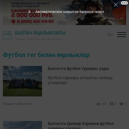
5
Автоматическое закрытие баннера через
БАЛТАЧ ЯҢАЛЫКЛАРЫ
16+
"Хезмәт" газетасы - Балтач районы
Футбол тег белән яңалыклар
Балтачта футбол турниры узды
Футбол турниры алтынчы тапкыр
үткәрелде
03 август 2026, 10:00
219
0
0
Балтачта Данияр Кәримов футбол
турниры үткәрде