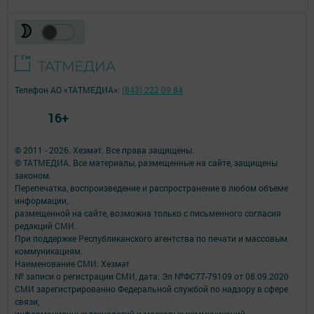
Телефон АО «ТАТМЕДИА»:
(843) 222 09 84
16+
© 2011 - 2026. Хезмәт. Все права защищены.
© ТАТМЕДИА. Все материалы, размещенные на сайте, защищены
законом.
Перепечатка, воспроизведение и распространение в любом объеме
информации,
размещенной на сайте, возможна только с письменного согласия
редакций СМИ.
При поддержке Республиканского агентства по печати и массовым
коммуникациям.
Наименование СМИ: Хезмәт
№ записи о регистрации СМИ, дата: Эл №ФС77-79109 от 08.09.2020
СМИ зарегистрированно Федеральной службой по надзору в сфере
связи,
информационных технологий и массовых коммуникаций