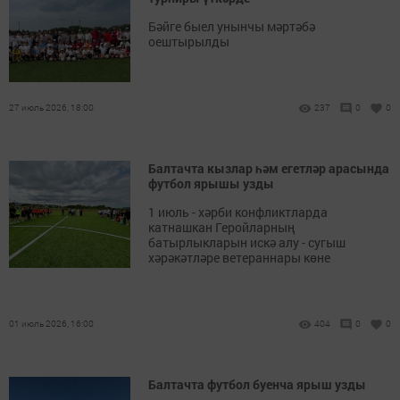
Бәйге быел унынчы мәртәбә
оештырылды
27 июль 2026, 18:00
237
0
0
Балтачта кызлар һәм егетләр арасында
футбол ярышы узды
1 июль - хәрби конфликтларда
катнашкан Геройларның
батырлыкларын искә алу - сугыш
хәрәкәтләре ветераннары көне
01 июль 2026, 16:00
404
0
0
Балтачта футбол буенча ярыш узды