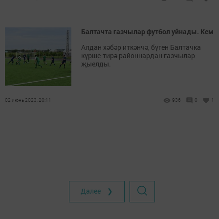
Балтачта газчылар футбол уйнады. Кем
Алдан хәбәр иткәнчә, бүген Балтачка
күрше-тирә районнардан газчылар
җыелды.
02 июнь 2023, 20:11
936
0
1
Далее ❯