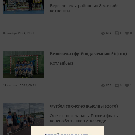
Беренчелектә районның 8 мәктәбе
катнашты
05 ноябрь 2024, 09:21
664
0
0
Безнекеләр футболда чемпион! (фото)
Котлыйбыз!
13 февраль 2024, 09:21
896
0
1
Футбол сөючеләр җыелды (фото)
Әлеге спорт чарасы Россия флагы
көненә багышлап үткәрелде.