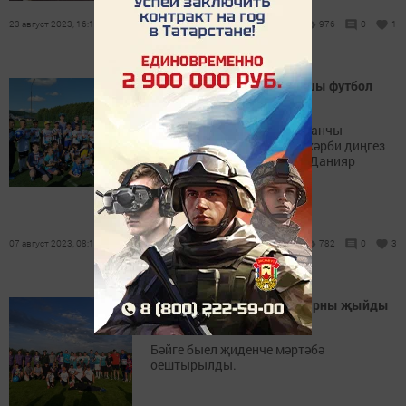
23 август 2023, 16:11
976
0
1
Балтачта ВМФ ВДВга каршы футбол
уйнады (фото)
Ярышларны десантчы-әфганчы
Шәрифуллин Фәрит белән хәрби диңгез
флоты ветераны Кәримов Данияр
оештырдылар!
07 август 2023, 08:16
782
0
3
Данияр кабат футболчыларны җыйды
(фото)
Бәйге быел җиденче мәртәбә
оештырылды.