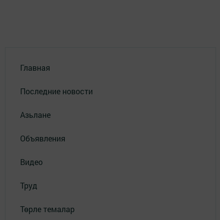
Главная
Последние новости
Азьлане
Объявления
Видео
Труд
Төрле темалар