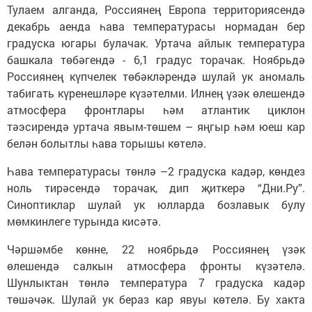
Тулаем алганда, Россиянең Европа территориясендә
декабрь аенда һава температурасы нормадан бер
градуска югары булачак. Уртача айлык температура
башкала төбәгендә - 6,1 градус торачак. Ноябрьдә
Россиянең күпчелек төбәкләрендә шулай ук аномаль
табигать күренешләре күзәтелми. Илнең үзәк өлешендә
атмосфера фронтлары һәм атлантик циклон
тәэсирендә уртача явым-төшем – яңгыр һәм юеш кар
белән болытлы һава торышы көтелә.
Һава температурасы төнлә –2 градуска кадәр, көндез
ноль тирәсендә торачак, дип җиткерә “Дни.Ру”.
Синоптиклар шулай ук юлларда бозлавык булу
мөмкинлеге турында кисәтә.
Чәршәмбе көнне, 22 ноябрьдә Россиянең үзәк
өлешендә салкын атмосфера фронты күзәтелә.
Шунлыктан төнлә температура 7 градуска кадәр
төшәчәк. Шулай ук бераз кар явуы көтелә. Бу хакта