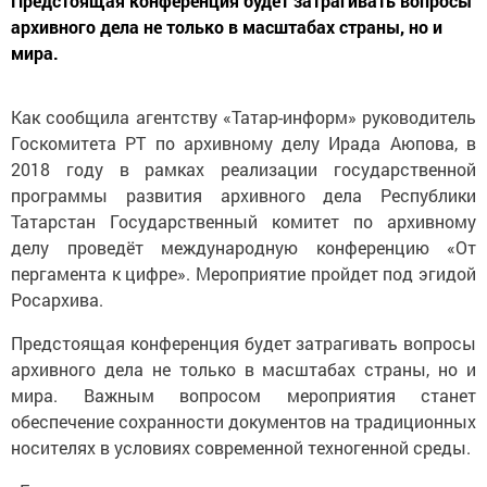
Предстоящая конференция будет затрагивать вопросы
архивного дела не только в масштабах страны, но и
мира.
Как сообщила агентству «Татар-информ» руководитель
Госкомитета РТ по архивному делу Ирада Аюпова, в
2018 году в рамках реализации государственной
программы развития архивного дела Республики
Татарстан Государственный комитет по архивному
делу проведёт международную конференцию «От
пергамента к цифре». Мероприятие пройдет под эгидой
Росархива.
Предстоящая конференция будет затрагивать вопросы
архивного дела не только в масштабах страны, но и
мира. Важным вопросом мероприятия станет
обеспечение сохранности документов на традиционных
носителях в условиях современной техногенной среды.