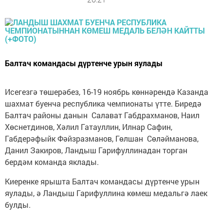
Балтач командасы дүртенче урын яулады
Исегезгә төшерәбез, 16-19 ноябрь көннәрендә Казанда
шахмат буенча республика чемпионаты үтте. Биредә
Балтач районы данын Салават Габдрахманов, Наил
Хөснетдинов, Хәлил Гатауллин, Илнар Сафин,
Габдерәфыйк Фәйзразманов, Гөлшан Сөләйманова,
Данил Закиров, Ландыш Гарифуллинадан торган
бердәм команда яклады.
Киеренке ярышта Балтач командасы дүртенче урын
яулады, ә Ландыш Гарифуллина көмеш медальгә лаек
булды.