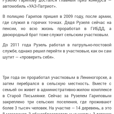
автомобиль «УАЗ-Патриот».
В полицию Гарипов пришел в 2009 году, после армии,
где служил в горячих точках. Дядя Рузеля сейчас на
пенсии, но всю жизнь проработал в ГИБДД, а
двоюродный брат тоже служит сельским участковым.
До 2011 года Рузель работал в патрульно-постовой
службе, однако решил перейти в участковые, как он сам
шутит — «проверить себя».
Три года он проработал участковым в Лениногорске, а
затем перебрался в сельскую местность. Вместе с
семьей он живет в административно-жилом комплексе
в Старой Письмянке. Сейчас за Рузелем Гариповым
закреплено три сельских поселения, где проживают
более 3 тысяч человек. На участке — 14 деревень, а это
8 магазинов, 3 общеобразовательные школы, 3 детских