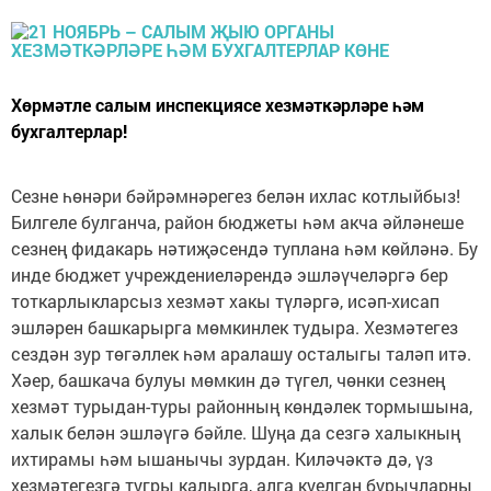
Хөрмәтле салым инспекциясе хезмәткәрләре һәм
бухгалтерлар!
Сезне һөнәри бәйрәмнәрегез белән ихлас котлыйбыз!
Билгеле булганча, район бюджеты һәм акча әйләнеше
сезнең фидакарь нәтиҗәсендә туплана һәм көйләнә. Бу
инде бюджет учреждениеләрендә эшләүчеләргә бер
тоткарлыкларсыз хезмәт хакы түләргә, исәп-хисап
эшләрен башкарырга мөмкинлек тудыра. Хезмәтегез
сездән зур төгәллек һәм аралашу осталыгы таләп итә.
Хәер, башкача булуы мөмкин дә түгел, чөнки сезнең
хезмәт турыдан-туры районның көндәлек тормышына,
халык белән эшләүгә бәйле. Шуңа да сезгә халыкның
ихтирамы һәм ышанычы зурдан. Киләчәктә дә, үз
хезмәтегезгә тугры калырга, алга куелган бурычларны