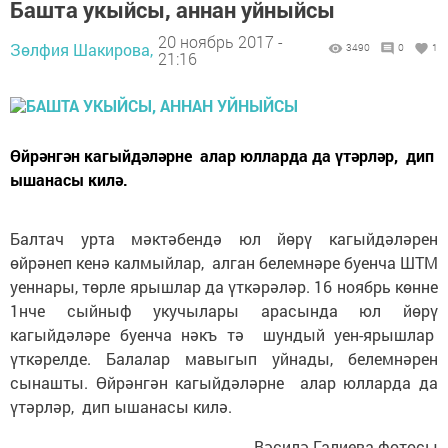
Башта укыйсы, аннан уйныйсы
20 ноябрь 2017 -
Зөлфия Шакирова,
3490
0
1
21:16
Өйрәнгән кагыйдәләрне алар юлларда да үтәрләр, дип
ышанасы килә.
Балтач урта мәктәбендә юл йөрү кагыйдәләрен
өйрәнеп кенә калмыйлар, алган белемнәре буенча ШТМ
уеннары, төрле ярышлар да үткәрәләр. 16 ноябрь көнне
1нче сыйныф укучылары арасында юл йөрү
кагыйдәләре буенча нәкъ тә шундый уен-ярышлар
үткәрелде. Балалар мавыгып уйнады, белемнәрен
сынашты. Өйрәнгән кагыйдәләрне алар юлларда да
үтәрләр, дип ышанасы килә.
Вәсилә Галиева фотосы