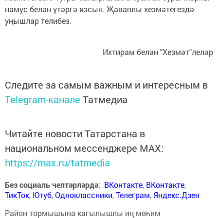
намус белән үтәргә язсын. Җаваплы хезмәтегездә
уңышлар телибез.
Ихтирам белән "Хезмәт"леләр
Следите за самым важным и интересным в
Telegram-канале
Татмедиа
Читайте новости Татарстана в
национальном мессенджере MАХ:
https://max.ru/tatmedia
Без социаль челтәрләрдә
:
ВКонтакте
,
ВКонтакте
,
ТикТок
,
Ютуб
,
Одноклассники
,
Телеграм
,
Яндекс.Дзен
Район тормышына кагылышлы иң мөһим