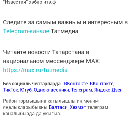
“Известия” хәбәр итә.ф
Следите за самым важным и интересным в
Telegram-канале
Татмедиа
Читайте новости Татарстана в
национальном мессенджере MАХ:
https://max.ru/tatmedia
Без социаль челтәрләрдә
:
ВКонтакте
,
ВКонтакте
,
ТикТок
,
Ютуб
,
Одноклассники
,
Телеграм
,
Яндекс.Дзен
Район тормышына кагылышлы иң мөһим
яңалыкларыбызны
Балтаси_Хезмэт
телеграм
каналыбызда да укыгыз.