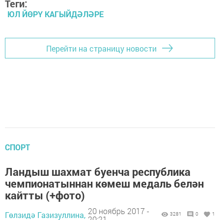
Теги:
ЮЛ ЙӨРҮ КАГЫЙДӘЛӘРЕ
Перейти на страницу новости
СПОРТ
Ландыш шахмат буенча республика
чемпионатыннан көмеш медаль белән
кайтты (+фото)
20 ноябрь 2017 -
Гөлзидә Газизуллина,
3281
0
1
20:21