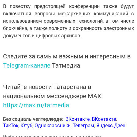
В повестку предстоящей конференции также будут
включаться вопросы межархивных коммуникаций с
использованием современных технологий, в том числе
блокчейна, а также полноту и сохранность электронных
документов и цифровых архивов.
Следите за самым важным и интересным в
Telegram-канале
Татмедиа
Читайте новости Татарстана в
национальном мессенджере MАХ:
https://max.ru/tatmedia
Без социаль челтәрләрдә
:
ВКонтакте
,
ВКонтакте
,
ТикТок
,
Ютуб
,
Одноклассники
,
Телеграм
,
Яндекс.Дзен
Район тормышына кагылышлы иң мөһим