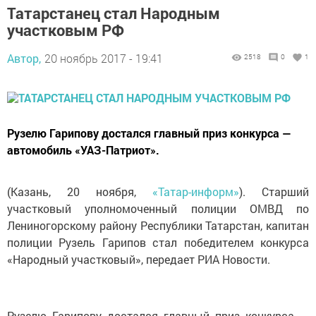
Татарстанец стал Народным
участковым РФ
Автор,
20 ноябрь 2017 - 19:41
2518
0
1
Рузелю Гарипову достался главный приз конкурса —
автомобиль «УАЗ-Патриот».
(Казань, 20 ноября,
«Татар-информ»
). Старший
участковый уполномоченный полиции ОМВД по
Лениногорскому району Республики Татарстан, капитан
полиции Рузель Гарипов стал победителем конкурса
«Народный участковый», передает РИА Новости.
Рузелю Гарипову достался главный приз конкурса —