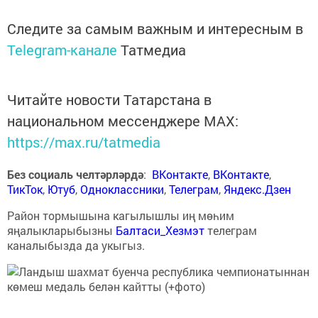
Следите за самым важным и интересным в
Telegram-канале
Татмедиа
Читайте новости Татарстана в
национальном мессенджере MАХ:
https://max.ru/tatmedia
Без социаль челтәрләрдә
:
ВКонтакте
,
ВКонтакте
,
ТикТок
,
Ютуб
,
Одноклассники
,
Телеграм
,
Яндекс.Дзен
Район тормышына кагылышлы иң мөһим
яңалыкларыбызны
Балтаси_Хезмэт
телеграм
каналыбызда да укыгыз.