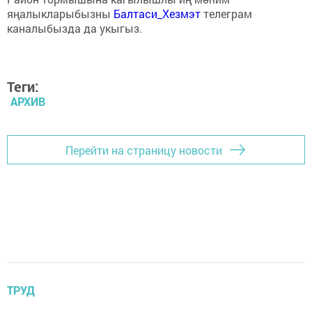
яңалыкларыбызны
Балтаси_Хезмэт
телеграм
каналыбызда да укыгыз.
Теги:
АРХИВ
Перейти на страницу новости
ТРУД