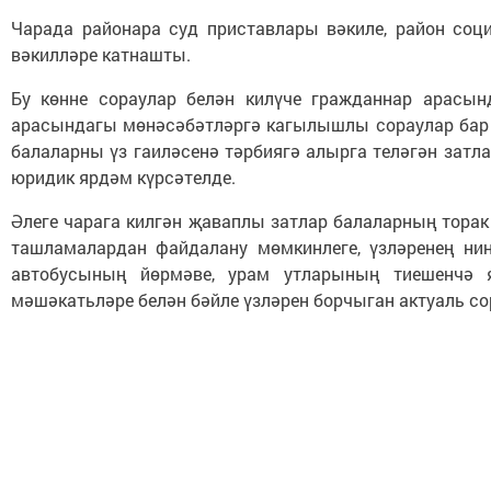
Чарада районара суд приставлары вәкиле, район соци
вәкилләре катнашты.
Бу көнне сораулар белән килүче гражданнар арасын
арасындагы мөнәсәбәтләргә кагылышлы сораулар бар и
балаларны үз гаиләсенә тәрбиягә алырга теләгән затл
юридик ярдәм күрсәтелде.
Әлеге чарага килгән җаваплы затлар балаларның торак
ташламалардан файдалану мөмкинлеге, үзләренең нин
автобусының йөрмәве, урам утларының тиешенчә 
мәшәкатьләре белән бәйле үзләрен борчыган актуаль с