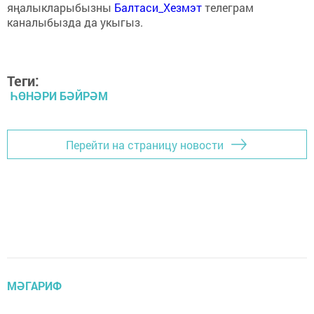
яңалыкларыбызны
Балтаси_Хезмэт
телеграм
каналыбызда да укыгыз.
Теги:
ҺӨНӘРИ БӘЙРӘМ
Перейти на страницу новости
МӘГАРИФ