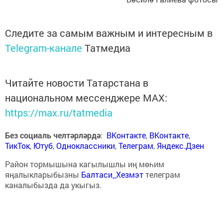
Следите за самым важным и интересным в
Telegram-канале
Татмедиа
Читайте новости Татарстана в
национальном мессенджере MАХ:
https://max.ru/tatmedia
Без социаль челтәрләрдә
:
ВКонтакте
,
ВКонтакте
,
ТикТок
,
Ютуб
,
Одноклассники
,
Телеграм
,
Яндекс.Дзен
Район тормышына кагылышлы иң мөһим
яңалыкларыбызны
Балтаси_Хезмэт
телеграм
каналыбызда да укыгыз.