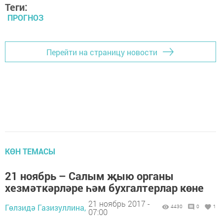
Теги:
ПРОГНОЗ
Перейти на страницу новости
КӨН ТЕМАСЫ
21 ноябрь – Салым җыю органы
хезмәткәрләре һәм бухгалтерлар көне
21 ноябрь 2017 -
Гөлзидә Газизуллина,
4430
0
1
07:00