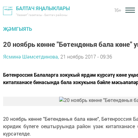
БАЛТАЧ ЯҢАЛЫКЛАРЫ
16+
"Хезмәт" газетасы - Балтач районы
ҖӘМГЫЯТЬ
20 ноябрь көнне "Бөтендөнья бала көне"
Ясминә Шәмсетдинова,
21 ноябрь 2017 - 09:36
Бөтенроссия Балаларга хокукый ярдәм күрсәтү көне уң
китапханәсе бинасында бала хокукына бәйле мәсьәләлә
20 ноябрь көнне "Бөтендөнья бала көне", Бөтенроссия 
юридик бүлеге оештыруында район үзәк китапханәсе
күрсәтелде.