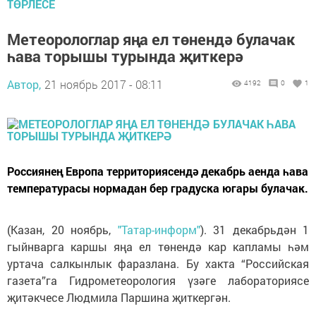
ТӨРЛЕСЕ
Метеорологлар яңа ел төнендә булачак
һава торышы турында җиткерә
Автор,
21 ноябрь 2017 - 08:11
4192
0
1
Россиянең Европа территориясендә декабрь аенда һава
температурасы нормадан бер градуска югары булачак.
(Казан, 20 ноябрь,
"Татар-информ"
). 31 декабрьдән 1
гыйнварга каршы яңа ел төнендә кар капламы һәм
уртача салкынлык фаразлана. Бу хакта “Российская
газета”га Гидрометеорология үзәге лабораториясе
җитәкчесе Людмила Паршина җиткергән.