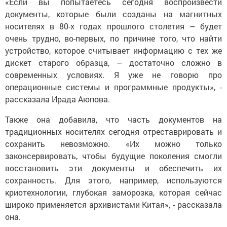
«Если вы попытаетесь сегодня воспроизвести
документы, которые были созданы на магнитных
носителях в 80-х годах прошлого столетия – будет
очень трудно, во-первых, по причине того, что найти
устройство, которое считывает информацию с тех же
дискет старого образца, – достаточно сложно в
современных условиях. Я уже не говорю про
операционные системы и программные продукты», -
рассказала Ирада Аюпова.
Также она добавила, что часть документов на
традиционных носителях сегодня отреставрировать и
сохранить невозможно. «Их можно только
законсервировать, чтобы будущие поколения смогли
восстановить эти документы и обеспечить их
сохранность. Для этого, например, используются
криотехнологии, глубокая заморозка, которая сейчас
широко применяется архивистами Китая», - рассказала
она.