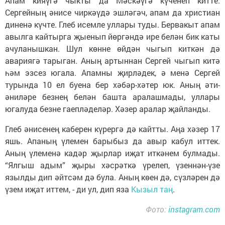
Апам кияүгә чыкты да Мәскәүгә күченеп китте.
Сергейның әнисе чиркәүдә эшләгәч, апам да христиан
диненә күчте. Глеб исемле уллары туды. Бервакыт апам
авылга кайтырга җыенып йөргәндә ире белән бик каты
ачуланышкан. Шул көнне өйдән чыгып киткән дә
авариягә тарыган. Аның артыннан Сергей чыгып китә
һәм эзсез югала. Апамны җирләдек, ә менә Сергей
турында 10 ел буена бер хәбәр-хәтер юк. Аның әти-
әниләре безнең белән башта аралашмады, уллары
югалуда безне гаепләделәр. Хәзер аралар җайланды.
Глеб әнисенең каберен күрергә дә кайтты. Аңа хәзер 17
яшь. Апаның үлемен барыбыз да авыр кабул иттек.
Аның үлеменә кадәр җырлар иҗат иткәнем булмады.
“Ялгыш адым” җыры хәсрәткә үрелеп, үзеннән-үзе
язылды дип әйтсәм дә була. Аның көен дә, сүзләрен дә
үзем иҗат иттем, - ди ул, дип яза
Кызыл таң
.
Фото:
instagram.com