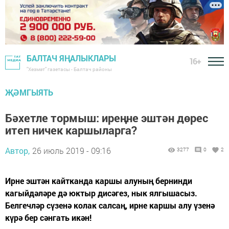
БАЛТАЧ ЯҢАЛЫКЛАРЫ
16+
"Хезмәт" газетасы - Балтач районы
ҖӘМГЫЯТЬ
Бәхетле тормыш: иреңне эштән дөрес
итеп ничек каршыларга?
Автор,
26 июль 2019 - 09:16
3277
0
2
Ирне эштән кайтканда каршы алуның бернинди
кагыйдәләре дә юктыр дисәгез, нык ялгышасыз.
Белгечләр сүзенә колак салсаң, ирне каршы алу үзенә
күрә бер сәнгать икән!