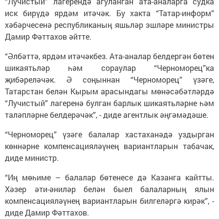
“Лучистый” лагерендә агуланган ата-аналарга судка
иск бирүдә ярдәм итәчәк. Бу хакта “Татар-информ”
хәбәрчесенә республиканың яшьләр эшләре министры
Дамир Фәттахов әйтте.
“Әлбәттә, ярдәм итәчәкбез. Ата-аналар белдергән бөтен
шикаятьләр һәм сораулар “Черноморец”ка
җибәреләчәк. Ә соңыннан “Черноморец” үзәге,
Татарстан белән Кырым арасындагы мөнәсәбәтләрдә
“Лучистый” лагеренә булган барлык шикаятьләрне һәм
таләпләрне белдерәчәк”, - диде агентлык әңгәмәдәше.
“Черноморец” үзәге балалар хастаханәдә уздырган
көннәрне компенсацияләүнең вариантларын табачак,
диде министр.
“Иң мөһиме – балалар бөтенесе дә Казанга кайтты.
Хәзер әти-әниләр белән быел балаларның ялын
компенсацияләүнең вариантларын билгеләргә кирәк”, -
диде Дамир Фәттахов.