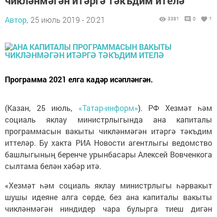
чикләнмәгән итәргә тәкъдим ителә
Автор,
25 июль 2019 - 20:21
3381
0
1
Программа 2021 елга кадәр исәпләнгән.
(Казан, 25 июль,
«Татар-информ»
). РФ Хезмәт һәм
социаль яклау министрлыгында ана капиталы
программасын вакыты чикләнмәгән итәргә тәкъдим
иттеләр. Бу хакта РИА Новости агентлыгы ведомство
башлыгының беренче урынбасары Алексей Вовченкога
сылтама белән хәбәр итә.
«Хезмәт һәм социаль яклау министрлыгы һәрвакыт
шушы идеяне алга сөрде, без ана капиталы вакыты
чикләнмәгән ниндидер чара булырга тиеш дигән