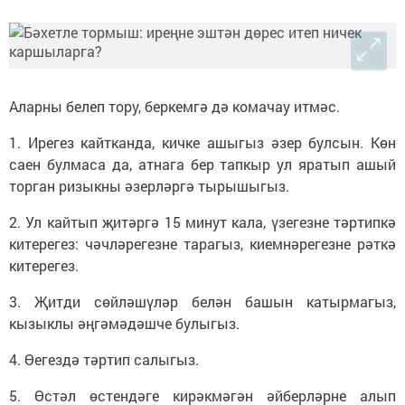
Аларны белеп тору, беркемгә дә комачау итмәс.
1. Ирегез кайтканда, кичке ашыгыз әзер булсын. Көн
саен булмаса да, атнага бер тапкыр ул яратып ашый
торган ризыкны әзерләргә тырышыгыз.
2. Ул кайтып җитәргә 15 минут кала, үзегезне тәртипкә
китерегез: чәчләрегезне тарагыз, киемнәрегезне рәткә
китерегез.
3. Җитди сөйләшүләр белән башын катырмагыз,
кызыклы әңгәмәдәшче булыгыз.
4. Өегездә тәртип салыгыз.
5. Өстәл өстендәге кирәкмәгән әйберләрне алып