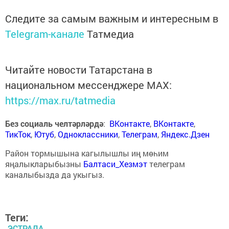
Следите за самым важным и интересным в
Telegram-канале
Татмедиа
Читайте новости Татарстана в
национальном мессенджере MАХ:
https://max.ru/tatmedia
Без социаль челтәрләрдә
:
ВКонтакте
,
ВКонтакте
,
ТикТок
,
Ютуб
,
Одноклассники
,
Телеграм
,
Яндекс.Дзен
Район тормышына кагылышлы иң мөһим
яңалыкларыбызны
Балтаси_Хезмэт
телеграм
каналыбызда да укыгыз.
Теги:
ЭСТРАДА