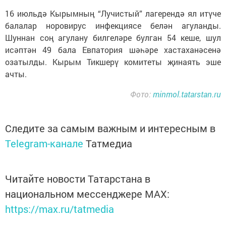
16 июльдә Кырымның “Лучистый” лагерендә ял итүче
балалар норовирус инфекциясе белән агуланды.
Шуннан соң агулану билгеләре булган 54 кеше, шул
исәптән 49 бала Евпатория шәһәре хастаханәсенә
озатылды. Кырым Тикшерү комитеты җинаять эше
ачты.
Фото:
minmol.tatarstan.ru
Следите за самым важным и интересным в
Telegram-канале
Татмедиа
Читайте новости Татарстана в
национальном мессенджере MАХ:
https://max.ru/tatmedia