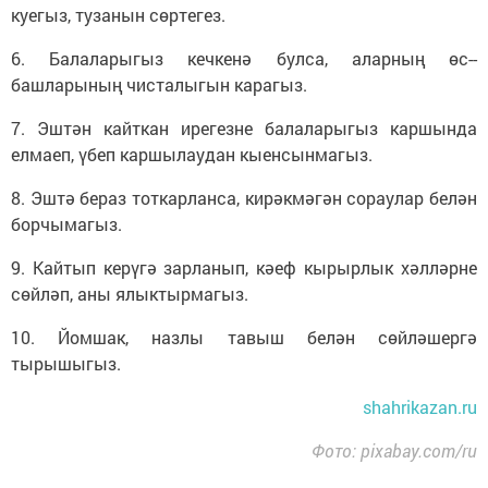
куегыз, тузанын сөртегез.
6. Балаларыгыз кечкенә булса, аларның өс-­
башларының чисталыгын карагыз.
7. Эштән кайткан ирегезне балаларыгыз каршында
елмаеп, үбеп каршылаудан кыенсынмагыз.
8. Эштә бераз тоткарланса, кирәкмәгән сорау­лар белән
борчымагыз.
9. Кайтып керүгә зарланып, кәеф кырырлык хәлләрне
сөйләп, аны ялыктырмагыз.
10. Йомшак, назлы тавыш белән сөйләшергә
тырышыгыз.
shahrikazan.ru
Фото: pixabay.com/ru