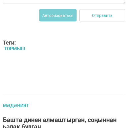
Отправить
Авторизоваться
Теги:
ТОРМЫШ
МӘДӘНИЯТ
Башта динен алмаштырган, соңыннан
һәлак булган...