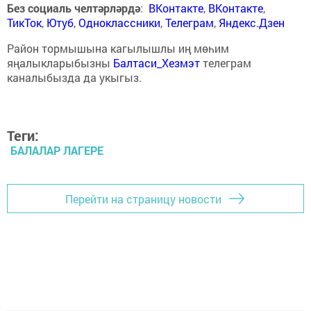
Без социаль челтәрләрдә
:
ВКонтакте
,
ВКонтакте
,
ТикТок
,
Ютуб
,
Одноклассники
,
Телеграм
,
Яндекс.Дзен
Район тормышына кагылышлы иң мөһим
яңалыкларыбызны
Балтаси_Хезмэт
телеграм
каналыбызда да укыгыз.
Теги:
БАЛАЛАР ЛАГЕРЕ
Перейти на страницу новости