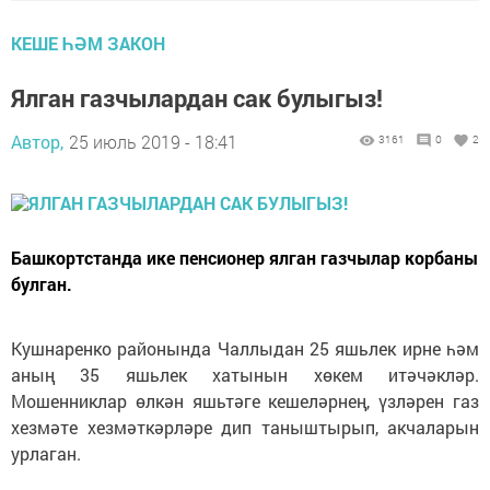
КЕШЕ ҺӘМ ЗАКОН
Ялган газчылардан сак булыгыз!
Автор,
25 июль 2019 - 18:41
3161
0
2
Башкортстанда ике пенсионер ялган газчылар корбаны
булган.
Кушнаренко районында Чаллыдан 25 яшьлек ирне һәм
аның 35 яшьлек хатынын хөкем итәчәкләр.
Мошенниклар өлкән яшьтәге кешеләрнең, үзләрен газ
хезмәте хезмәткәрләре дип таныштырып, акчаларын
урлаган.