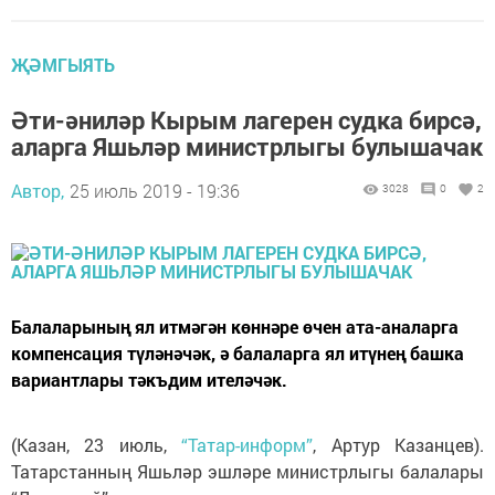
ҖӘМГЫЯТЬ
Әти-әниләр Кырым лагерен судка бирсә,
аларга Яшьләр министрлыгы булышачак
Автор,
25 июль 2019 - 19:36
3028
0
2
Балаларының ял итмәгән көннәре өчен ата-аналарга
компенсация түләнәчәк, ә балаларга ял итүнең башка
вариантлары тәкъдим ителәчәк.
(Казан, 23 июль,
“Татар-информ”
, Артур Казанцев).
Татарстанның Яшьләр эшләре министрлыгы балалары