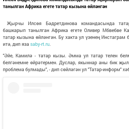
танылган Африка егете татар кызына өйләнгән
Җырчы Илсөя Бәдретдинова командасында тата
башкарып танылган Африка егете Оливер Мбвебве К
татар кызына өйләнгән. Бу хакта ул үзенең Инстаграм 
итә, дип яза
saby-rt.ru
.
"Әйе, Камилә - татар кызы. Әмма ул татар телен бел
белгәнемне өйрәтермен. Дуслар, якыннар аны бик җыл
проблема булмады", - дип сөйләгән ул "Татар-информ" хә