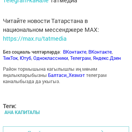
Telegram-канале
Татмедиа
Читайте новости Татарстана в
национальном мессенджере MАХ:
https://max.ru/tatmedia
Без социаль челтәрләрдә
:
ВКонтакте
,
ВКонтакте
,
ТикТок
,
Ютуб
,
Одноклассники
,
Телеграм
,
Яндекс.Дзен
Район тормышына кагылышлы иң мөһим
яңалыкларыбызны
Балтаси_Хезмэт
телеграм
каналыбызда да укыгыз.
Теги:
АНА КАПИТАЛЫ