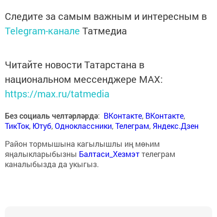
Следите за самым важным и интересным в
Telegram-канале
Татмедиа
Читайте новости Татарстана в
национальном мессенджере MАХ:
https://max.ru/tatmedia
Без социаль челтәрләрдә
:
ВКонтакте
,
ВКонтакте
,
ТикТок
,
Ютуб
,
Одноклассники
,
Телеграм
,
Яндекс.Дзен
Район тормышына кагылышлы иң мөһим
яңалыкларыбызны
Балтаси_Хезмэт
телеграм
каналыбызда да укыгыз.