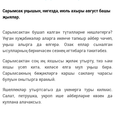
Сарымсак уңышын, нигездә, июль ахыры август башы
җыялар.
Сарымсактан бушап калган түтәлләрне нишләтергә?
Уңган хуҗабикәләр аларга икенче тапкыр әйбер чәчеп,
уңыш алырга да өлгерә. Озак еллар сыналган
ысулларның берничәсен сезнең игтибарга тәкитәбез.
Сарымсактан соң иң яхшысы җиләк утырту, тиз һәм
яхшы үсеп китә, киләсе елга мул уңыш бирә.
Сарымсакның бөҗәкләргә каршы саклану чарасы
булуын онытырга ярамый.
Яшеллекләр утыртсагыз да үкенергә туры килмәс.
Салат, петрушка, укроп ише әйберләрне көзен дә
куллана алачаксыз.