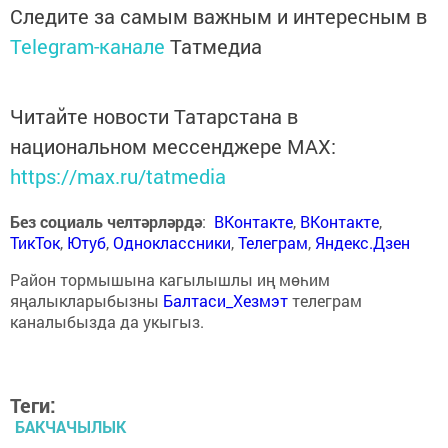
Следите за самым важным и интересным в
Telegram-канале
Татмедиа
Читайте новости Татарстана в
национальном мессенджере MАХ:
https://max.ru/tatmedia
Без социаль челтәрләрдә
:
ВКонтакте
,
ВКонтакте
,
ТикТок
,
Ютуб
,
Одноклассники
,
Телеграм
,
Яндекс.Дзен
Район тормышына кагылышлы иң мөһим
яңалыкларыбызны
Балтаси_Хезмэт
телеграм
каналыбызда да укыгыз.
Теги:
БАКЧАЧЫЛЫК