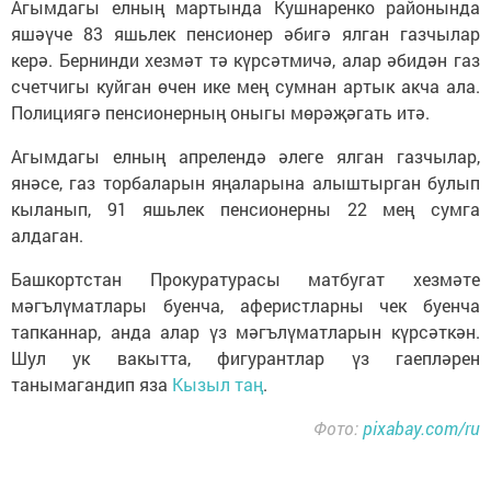
Агымдагы елның мартында Кушнаренко районында
яшәүче 83 яшьлек пенсионер әбигә ялган газчылар
керә. Бернинди хезмәт тә күрсәтмичә, алар әбидән газ
счетчигы куйган өчен ике мең сумнан артык акча ала.
Полициягә пенсионерның оныгы мөрәҗәгать итә.
Агымдагы елның апрелендә әлеге ялган газчылар,
янәсе, газ торбаларын яңаларына алыштырган булып
кыланып, 91 яшьлек пенсионерны 22 мең сумга
алдаган.
Башкортстан Прокуратурасы матбугат хезмәте
мәгълүматлары буенча, аферистларны чек буенча
тапканнар, анда алар үз мәгълүматларын күрсәткән.
Шул ук вакытта, фигурантлар үз гаепләрен
танымагандип яза
Кызыл таң
.
Фото:
pixabay.com/ru