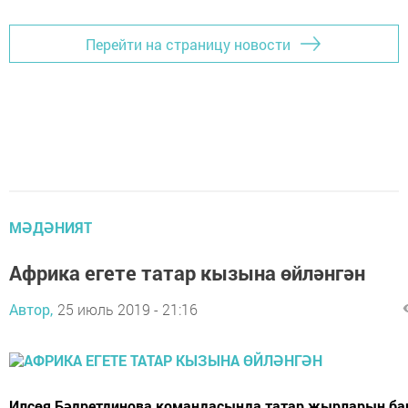
Перейти на страницу новости
МӘДӘНИЯТ
Африка егете татар кызына өйләнгән
Автор,
25 июль 2019 - 21:16
Илсөя Бәдретдинова командасында татар җырларын б