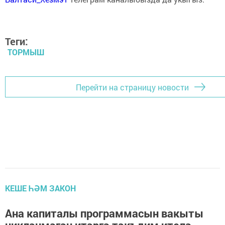
Теги:
ТОРМЫШ
Перейти на страницу новости
КЕШЕ ҺӘМ ЗАКОН
Ана капиталы программасын вакыты