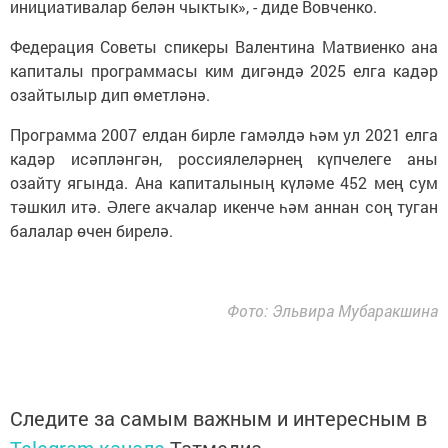
инициативалар белән чыктык», - диде Вовченко.
Федерация Советы спикеры Валентина Матвиенко ана
капиталы программасы ким дигәндә 2025 елга кадәр
озайтылыр дип өметләнә.
Программа 2007 елдан бирле гамәлдә һәм ул 2021 елга
кадәр исәпләнгән, россиялеләрнең күпчелеге аны
озайту ягында. Ана капиталының күләме 452 мең сум
тәшкил итә. Әлеге акчалар икенче һәм аннан соң туган
балалар өчен бирелә.
Фото: Эльвира Мубаракшина
Следите за самым важным и интересным в