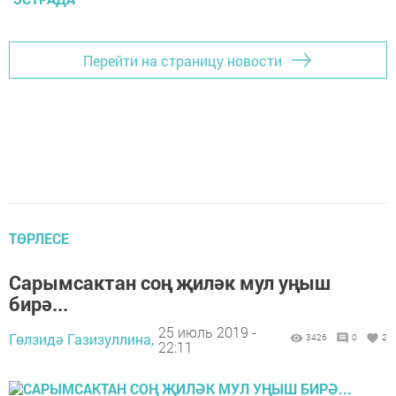
Перейти на страницу новости
ТӨРЛЕСЕ
Сарымсактан соң җиләк мул уңыш
бирә...
25 июль 2019 -
Гөлзидә Газизуллина,
3426
0
2
22:11