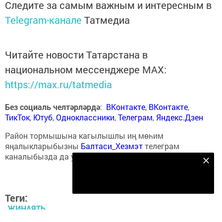
Следите за самым важным и интересным в
Telegram-канале
Татмедиа
Читайте новости Татарстана в
национальном мессенджере MАХ:
https://max.ru/tatmedia
Без социаль челтәрләрдә
:
ВКонтакте
,
ВКонтакте
,
ТикТок
,
Ютуб
,
Одноклассники
,
Телеграм
,
Яндекс.Дзен
Район тормышына кагылышлы иң мөһим
яңалыкларыбызны
Балтаси_Хезмэт
телеграм
каналыбызда да укыгыз.
Безнең Яндекс Дзен каналына языл
Подписаться
Теги:
ҖИНАЯТЬ