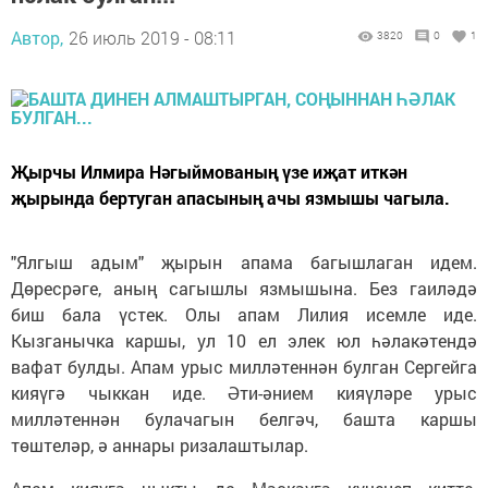
Автор,
26 июль 2019 - 08:11
3820
0
1
Җырчы Илмира Нәгыймованың үзе иҗат иткән
җырында бертуган апасының ачы язмышы чагыла.
"Ялгыш адым" җырын апама багышлаган идем.
Дөресрәге, аның сагышлы язмышына. Без гаиләдә
биш бала үстек. Олы апам Лилия исемле иде.
Кызганычка каршы, ул 10 ел элек юл һәлакәтендә
вафат булды. Апам урыс милләтеннән булган Сергейга
кияүгә чыккан иде. Әти-әнием кияүләре урыс
милләтеннән булачагын белгәч, башта каршы
төштеләр, ә аннары ризалаштылар.