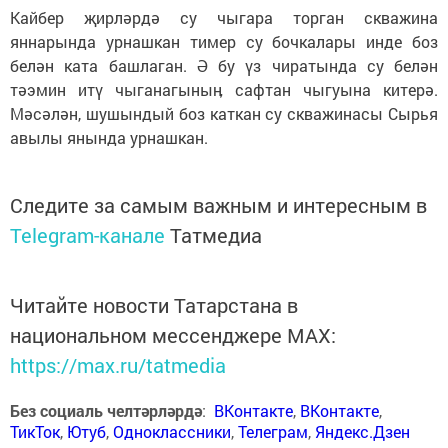
Кайбер җирләрдә су чыгара торган скважина
яннарында урнашкан тимер су бочкалары инде боз
белән ката башлаган. Ә бу үз чиратында су белән
тәэмин итү чыганагыныӊ сафтан чыгуына китерә.
Мәсәлән, шушындый боз каткан су скважинасы Сырья
авылы янында урнашкан.
Следите за самым важным и интересным в
Telegram-канале
Татмедиа
Читайте новости Татарстана в
национальном мессенджере MАХ:
https://max.ru/tatmedia
Без социаль челтәрләрдә
:
ВКонтакте
,
ВКонтакте
,
ТикТок
,
Ютуб
,
Одноклассники
,
Телеграм
,
Яндекс.Дзен