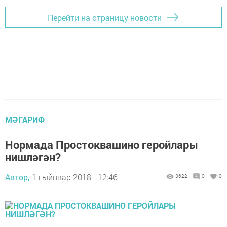
Перейти на страницу новости
МӘГАРИФ
Нормада Простоквашино геройлары
нишләгән?
Автор,
1 гыйнвар 2018 - 12:46
3622
0
0