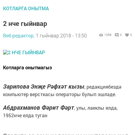
КОТЛАРГА ОНЫТМА
2 нче гыйнвар
Веб-редактор,
1 гыйнвар 2018 - 13:50
1358
0
0
Котларга онытмагыз
Зарипова Энҗе Рәфхәт кызы
, редакциябездә
компьютер версткасы операторы булып эшләде.
Абдрахманов Фәрит Фәрт
, улы, лаеклы ялда,
1952нче елда туган