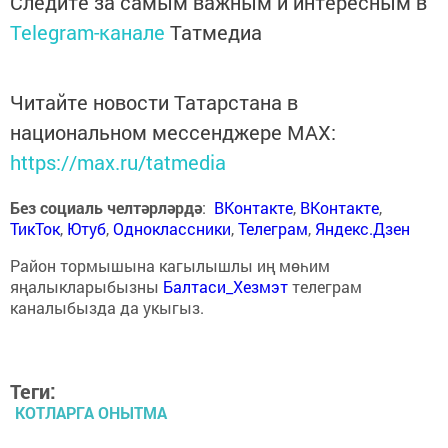
Следите за самым важным и интересным в
Telegram-канале
Татмедиа
Читайте новости Татарстана в
национальном мессенджере MАХ:
https://max.ru/tatmedia
Без социаль челтәрләрдә
:
ВКонтакте
,
ВКонтакте
,
ТикТок
,
Ютуб
,
Одноклассники
,
Телеграм
,
Яндекс.Дзен
Район тормышына кагылышлы иң мөһим
яңалыкларыбызны
Балтаси_Хезмэт
телеграм
каналыбызда да укыгыз.
Теги:
КОТЛАРГА ОНЫТМА