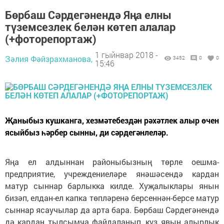
Бөрбаш Сәрдегәнендә Яңа елны
түземсезлек белән көтеп алалар
(+фоторепортаж)
1 гыйнвар 2018 -
Зәлия Фәйзрахманова,
3452
0
0
15:46
Җаныбыз кушканга, хезмәтебездән рәхәтлек алыр өчен
ясыйбыз һәрбер сынны, ди сәрдегәнлеләр.
Яңа ел алдыннан районыбызның төрле оешма-
предприятие, учреждениеләре янәшәсендә кардан
матур сыннар барлыкка килде. Хуҗалыклары янын
бизәп, елдан-ел капка төпләренә берсеннән-берсе матур
сыннар ясаучылар да арта бара. Бөрбаш Сәрдегәнендә
дә кардан тылсымча файдаланып, күз явын алырлык