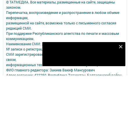
© ТАТМЕДИА. Все материалы, размещенные на сайте, защищены
законом.
Перепечатка, воспроизведение и распространение в любом объеме
информации,
размещенной на сайте, возможна только с письменного согласия
редакций СМИ.
При поддержке Республиканского агентства по печати и массовым
коммуникациям.
Наименование СМИ: Хезмәт
Безнең Яндекс Дзен каналына языл
№ записи о регистрации СМИ, дата: Эл №ФС77-79109 от 08.09.2020
СМИ зарегистрированно Федеральной службой по надзору в сфере
Подписаться
связи,
информационных технологий и массовых коммуникаций
ФИО главного редактора: Закиев Вакиф Мансурович
Адрес редакции: 422250, Республика Татарстан, Балтасинский район,
пгт. Балтаси, ул. Ленина, д. 91
Адрес учредителя: 420066, Россия, Республика Татарстан, Г.Казань,
ул.Декабристов, д.2
Телефон редакции: (84368) 2-47-16
Адрес электронной почты редакции: BaltasiRed2005@yandex.ru
Электронная почта филиала для сообщений о фактах коррупции:
BaltasiRed2005@yandex.ru
Учредитель СМИ: АО «ТАТМЕДИА»
Антикоррупционная политика