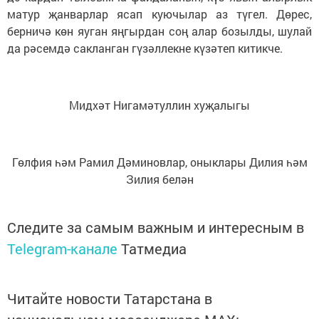
матур җанварлар ясап куючылар аз түгел. Дөрес,
берничә көн яуган яңгырдан соң алар бозылды, шулай
да рәсемдә сакланган гүзәллекне күзәтеп китикче.
Мидхәт Нигамәтуллин хуҗалыгы
Гөлфия һәм Рамил Дәминовлар, оныклары Дилия һәм
Зилия белән
Следите за самым важным и интересным в
Telegram-канале
Татмедиа
Читайте новости Татарстана в