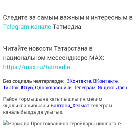
Следите за самым важным и интересным в
Telegram-канале
Татмедиа
Читайте новости Татарстана в
национальном мессенджере MАХ:
https://max.ru/tatmedia
Без социаль челтәрләрдә
:
ВКонтакте
,
ВКонтакте
,
ТикТок
,
Ютуб
,
Одноклассники
,
Телеграм
,
Яндекс.Дзен
Район тормышына кагылышлы иң мөһим
яңалыкларыбызны
Балтаси_Хезмэт
телеграм
каналыбызда да укыгыз.