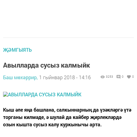
ҖӘМГЫЯТЬ
Авылларда сусыз калмыйк
Баш мөхәррир,
1 гыйнвар 2018 - 14:16
3253
0
0
Кыш әле яӊа башлана, салкыннарныӊ да үзәкләргә үтә
торганы килмәде, ә шулай да кайбер җирлекләрдә
озын кышта сусыз калу куркынычы арта.