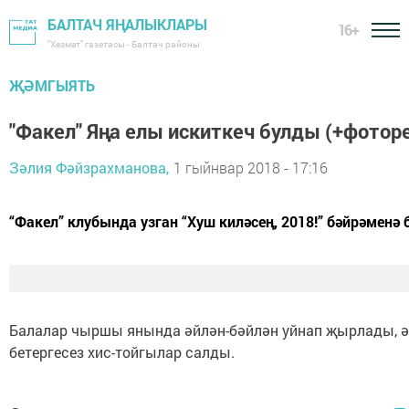
БАЛТАЧ ЯҢАЛЫКЛАРЫ
16+
"Хезмәт" газетасы - Балтач районы
ҖӘМГЫЯТЬ
"Факел" Яңа елы искиткеч булды (+фотор
Зәлия Фәйзрахманова,
1 гыйнвар 2018 - 17:16
“Факел” клубында узган “Хуш киләсең, 2018!” бәйрәменә
Балалар чыршы янында әйлән-бәйлән уйнап җырлады, әк
бетергесез хис-тойгылар салды.