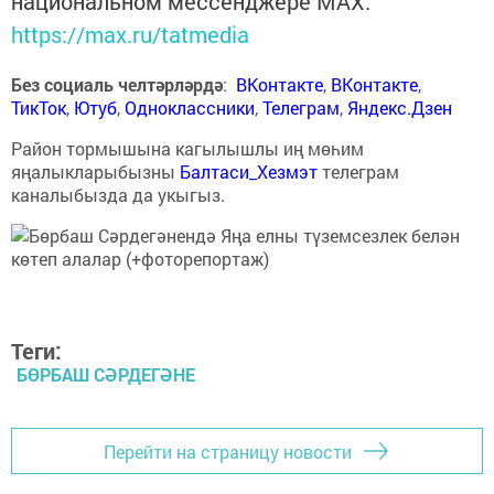
национальном мессенджере MАХ:
https://max.ru/tatmedia
Без социаль челтәрләрдә
:
ВКонтакте
,
ВКонтакте
,
ТикТок
,
Ютуб
,
Одноклассники
,
Телеграм
,
Яндекс.Дзен
Район тормышына кагылышлы иң мөһим
яңалыкларыбызны
Балтаси_Хезмэт
телеграм
каналыбызда да укыгыз.
Теги:
БӨРБАШ СӘРДЕГӘНЕ
Перейти на страницу новости