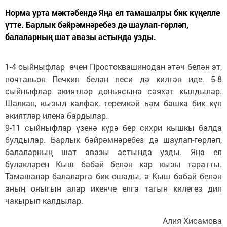
Норма урта мәктәбендә Яңа ел тамашалры бик күңелле
үтте. Барлык бәйрәмнәребез дә шаулап-гөрләп,
балаларның шат авазы астында узды.
1-4 сыйныфлар өчен Простоквашинодан әтәч белән эт,
почтальон Печкин белән песи дә килгән иде. 5-8
сыйныфлар әкиятләр дөньясына сәяхәт кылдылар.
Шалкан, кызыл калфак, теремкәй һәм башка бик күп
әкиятләр иленә бардылар.
9-11 сыйныфлар үзенә күрә бер сихри кышкы балда
булдылар. Барлык бәйрәмнәребез дә шаулап-гөрләп,
балаларның шат авазы астында узды. Яңа ел
бүләкләрен Кыш бабай белән кар кызы таратты.
Тамашалар балаларга бик ошады, ә Кыш бабай белән
аның оныгын алар икенче елга тагын килегез дип
чакырып калдылар.
Алия Хисамова