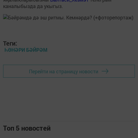
каналыбызда да укыгыз.
Теги:
ҺӨНӘРИ БӘЙРӘМ
Перейти на страницу новости
Топ 5 новостей