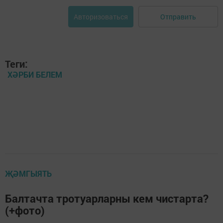
Отправить
Авторизоваться
Теги:
ХӘРБИ БЕЛЕМ
ҖӘМГЫЯТЬ
Балтачта тротуарларны кем чистарта?
(+фото)