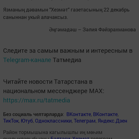
Язманың дәвамын "Хезмәт" газетасының 22 декабрь
саныннан укый алачаксыз.
Әңгәмәдәш – Зәлия Фәйзрахманова
Следите за самым важным и интересным в
Telegram-канале
Татмедиа
Читайте новости Татарстана в
национальном мессенджере MАХ:
https://max.ru/tatmedia
Без социаль челтәрләрдә
:
ВКонтакте
,
ВКонтакте
,
ТикТок
,
Ютуб
,
Одноклассники
,
Телеграм
,
Яндекс.Дзен
Район тормышына кагылышлы иң мөһим
яңалыкларыбызны
Балтаси_Хезмэт
телеграм