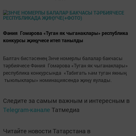
Фәния Гомәрова «Туган як чыганаклары» республика
конкурсы җиңүчесе итеп танылды
Балтач бистәсенең 3нче номерлы балалар бакчасы
тәрбиячесе Фәния Гомәрова «Туган як чыганаклары»
республика конкурсында «Табигать һәм туган якның
тыюлыклары» номинациясендә җиңү яулады.
Следите за самым важным и интересным в
Telegram-канале
Татмедиа
Читайте новости Татарстана в