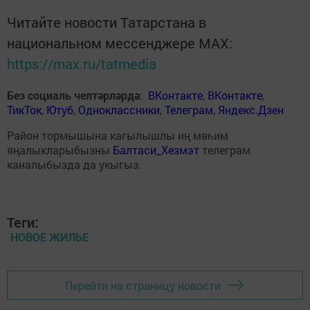
Читайте новости Татарстана в
национальном мессенджере MАХ:
https://max.ru/tatmedia
Без социаль челтәрләрдә
:
ВКонтакте
,
ВКонтакте
,
ТикТок
,
Ютуб
,
Одноклассники
,
Телеграм
,
Яндекс.Дзен
Район тормышына кагылышлы иң мөһим
яңалыкларыбызны
Балтаси_Хезмэт
телеграм
каналыбызда да укыгыз.
Теги:
НОВОЕ ЖИЛЬЕ
Перейти на страницу новости