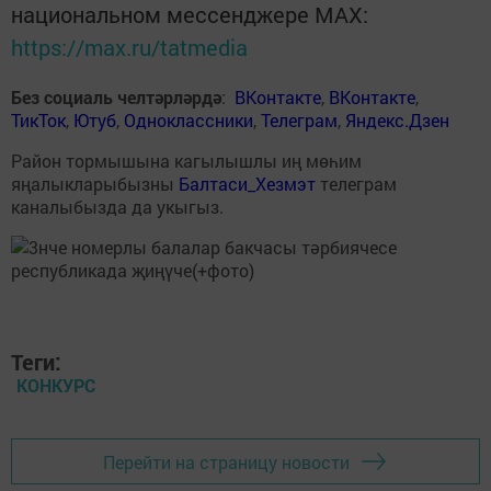
национальном мессенджере MАХ:
https://max.ru/tatmedia
Без социаль челтәрләрдә
:
ВКонтакте
,
ВКонтакте
,
ТикТок
,
Ютуб
,
Одноклассники
,
Телеграм
,
Яндекс.Дзен
Район тормышына кагылышлы иң мөһим
яңалыкларыбызны
Балтаси_Хезмэт
телеграм
каналыбызда да укыгыз.
Теги:
КОНКУРС
Перейти на страницу новости