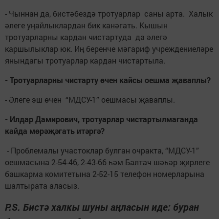
- Чыннан да, бистәбездә тротуарлар саны арта. Халык
әлеге уңайлыклардан бик канәгать. Кышын
тротуарларны кардан чистартуда да әлегә
каршылыклар юк. Иң беренче мәгариф учреждениеләре
янындагы тротуарлар кардан чистартыла.
- Тротуарларны чистарту өчен кайсы оешма җаваплы?
- Әлеге эш өчен “МДСУ-1” оешмасы җаваплы.
- Илдар Дамирович, тротуарлар чистартылмаганда
кайда мөрәҗәгать итәргә?
- Проблемалы участоклар булган очракта, “МДСУ-1”
оешмасына 2-54-46, 2-43-66 һәм Балтач шәһәр җирлеге
башкарма комитетына 2-52-15 телефон номерларына
шалтырата аласыз.
P.S. Бистә халкы шуны аңласын иде: буран