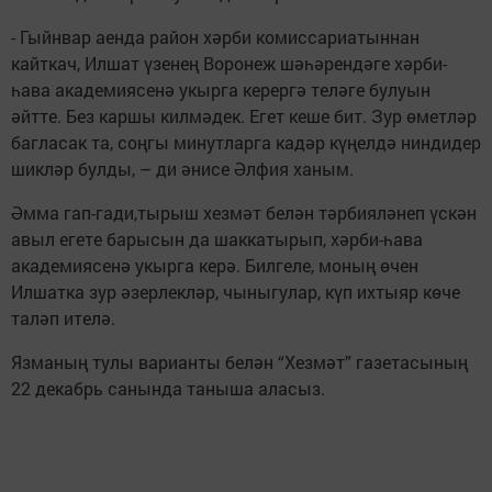
- Гыйнвар аенда район хәрби комиссариатыннан
кайткач, Илшат үзенең Воронеж шәһәрендәге хәрби-
һава академиясенә укырга керергә теләге булуын
әйтте. Без каршы килмәдек. Егет кеше бит. Зур өметләр
багласак та, соңгы минутларга кадәр күңелдә ниндидер
шикләр булды, – ди әнисе Әлфия ханым.
Әмма гап-гади,тырыш хезмәт белән тәрбияләнеп үскән
авыл егете барысын да шаккатырып, хәрби-һава
академиясенә укырга керә. Билгеле, моның өчен
Илшатка зур әзерлекләр, чыныгулар, күп ихтыяр көче
таләп ителә.
Язманың тулы варианты белән “Хезмәт” газетасының
22 декабрь санында таныша аласыз.