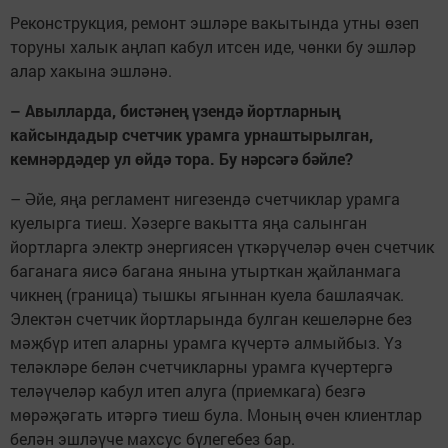
Реконструкция, ремонт эшләре вакытында утны өзеп
торуны халык аңлап кабул итсен иде, чөнки бу эшләр
алар хакына эшләнә.
– Авылларда, бистәнең үзендә йортларның
кайсындадыр счетчик урамга урнаштырылган,
кемнәрдәдер ул өйдә тора. Бу нәрсәгә бәйле?
– Әйе, яңа регламент нигезендә счетчиклар урамга
куелырга тиеш. Хәзерге вакытта яңа салынган
йортларга электр энергиясен үткәрүчеләр өчен счетчик
баганага яисә багана янына утырткан җайланмага
чикнең (граница) тышкы ягыннан куела башлаячак.
Электән счетчик йортларында булган кешеләрне без
мәҗбүр итеп аларны урамга күчертә алмыйбыз. Үз
теләкләре белән счетчикларны урамга күчертергә
теләүчеләр кабул итеп алуга (приемкага) безгә
мөрәҗәгать итәргә тиеш була. Моның өчен клиентлар
белән эшләүче махсус бүлегебез бар.