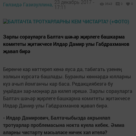
23 декабрь 2017 -
Гөлзидә Газизуллина,
3543
0
0
17:11
Зарлы сорауларга Балтач шәһәр җирлеге башкарма
комитеты җитәкчесе Илдар Дамир улы Габдрахманов
җавап бирә
Беренче кар көттереп кенә яуса да, табигать үзенең
холкын күрсәтә башлады. Буранлы көннәрдә юлларны
күз ачып йомганчы кар баса. Редакциябезгә бу
уңайдан зар-моңнар да килеп ирешә. Зарлы сорауларга
Балтач шәһәр җирлеге башкарма комитеты җитәкчесе
Илдар Дамир улы Габдрахманов җавап бирә.
- Илдар Дамирович, Балтачыбызда акрынлап
тротуарлар проблемасына нокта куела кебек. Әмма
аларны чистарту мәсьәләсе ничек хәл ителә?