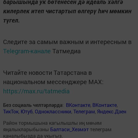
барышында ук бөтенесен дә идеаль хәлгә
килерлек итеп чистартып өлгерү һич мөмкин
түгел.
Следите за самым важным и интересным в
Telegram-канале
Татмедиа
Читайте новости Татарстана в
национальном мессенджере MАХ:
https://max.ru/tatmedia
Без социаль челтәрләрдә
:
ВКонтакте
,
ВКонтакте
,
ТикТок
,
Ютуб
,
Одноклассники
,
Телеграм
,
Яндекс.Дзен
Район тормышына кагылышлы иң мөһим
яңалыкларыбызны
Балтаси_Хезмэт
телеграм
каналыбызда да укыгыз.