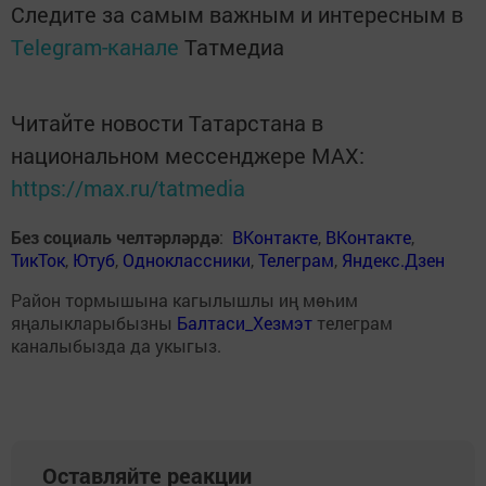
Следите за самым важным и интересным в
Telegram-канале
Татмедиа
Читайте новости Татарстана в
национальном мессенджере MАХ:
https://max.ru/tatmedia
Без социаль челтәрләрдә
:
ВКонтакте
,
ВКонтакте
,
ТикТок
,
Ютуб
,
Одноклассники
,
Телеграм
,
Яндекс.Дзен
Район тормышына кагылышлы иң мөһим
яңалыкларыбызны
Балтаси_Хезмэт
телеграм
каналыбызда да укыгыз.
Оставляйте реакции