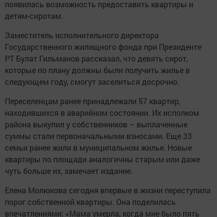
появилась возможность предоставить квартиры и
детям-сиротам.
Заместитель исполнительного директора
Государственного жилищного фонда при Президенте
РТ Булат Гильманов рассказал, что девять сирот,
которые по плану должны были получить жилье в
следующем году, смогут заселиться досрочно.
Переселенцам ранее принадлежали 57 квартир,
находившихся в аварийном состоянии. Их исполком
района выкупил у собственников – выплаченные
суммы стали первоначальными взносами. Еще 33
семьи ранее жили в муниципальном жилье. Новые
квартиры по площади аналогичны старым или даже
чуть больше их, замечает издание.
Елена Молюкова сегодня впервые в жизни переступила
порог собственной квартиры. Она поделилась
впечатлениями: «Мама умерла, когда мне было пять