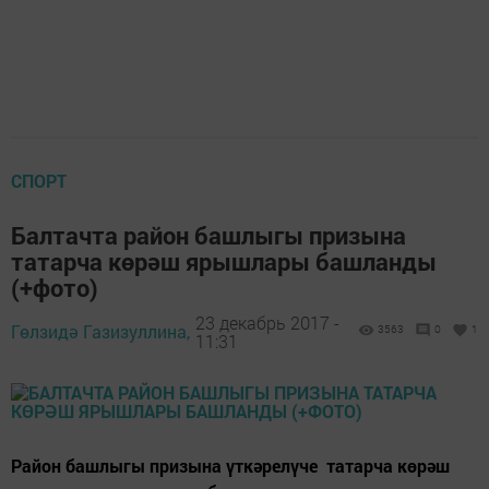
СПОРТ
Балтачта район башлыгы призына
татарча көрәш ярышлары башланды
(+фото)
23 декабрь 2017 -
Гөлзидә Газизуллина,
3563
0
1
11:31
Район башлыгы призына үткәрелүче татарча көрәш