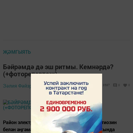
ҖӘМГЫЯТЬ
Бәйрәмдә дә эш ритмы. Кемнәрдә?
(+фоторепортаж)
23 декабрь 2017
Зәлия Фәйзрахманова,
3587
0
0
- 12:41
Район электр челтәре җитәкчесе Әнвәр Бахтиозин
белән әңгәмәбез аларның эшчәнлекләре хакында