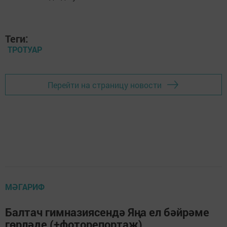
Теги:
ТРОТУАР
Перейти на страницу новости
МӘГАРИФ
Балтач гимназиясендә Яңа ел бәйрәме
гөрләде (+фоторепортаж)