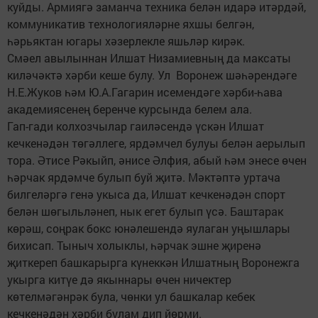
куйды. Армиягә заманча техника белән идарә итәрдәй,
коммуникатив технологияләрне яхшы белгән,
һәрьяктан югары хәзерлекле яшьләр кирәк.
Смәел авылыннан Илшат Низамиевның да максаты
киләчәктә хәрби кеше булу. Ул Воронеж шәһәрендәге
Н.Е.Жуков һәм Ю.А.Гагарин исемендәге хәрби-һава
академиясенең беренче курсында белем ала.
Гап-гади колхозчылар гаиләсендә үскән Илшат
кечкенәдән төгәллеге, ярдәмчел булуы белән аерылып
тора. Әтисе Рәкыйп, әнисе Әлфия, абый һәм энесе өчен
һәрчак ярдәмче булып буй җитә. Мәктәптә уртача
билгеләргә генә укыса да, Илшат кечкенәдән спорт
белән шөгыльләнеп, нык егет булып үсә. Баштарак
көрәш, соңрак бокс юнәлешендә яулаган уңышлары
бихисап. Тыныч холыклы, һәрчак эшне җиренә
җиткереп башкарырга күнеккән Илшатның Воронежга
укырга китүе дә якыннары өчен ничектер
көтелмәгәнрәк була, чөнки ул башкалар кебек
кечкенәдән хәрби булам дип йөрми.