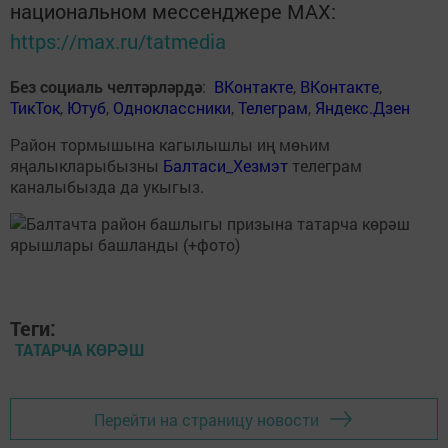
национальном мессенджере MАХ:
https://max.ru/tatmedia
Без социаль челтәрләрдә
:
ВКонтакте
,
ВКонтакте
,
ТикТок
,
Ютуб
,
Одноклассники
,
Телеграм
,
Яндекс.Дзен
Район тормышына кагылышлы иң мөһим
яңалыкларыбызны
Балтаси_Хезмэт
телеграм
каналыбызда да укыгыз.
Теги:
ТАТАРЧА КӨРӘШ
Перейти на страницу новости