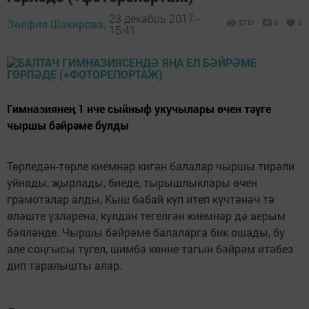
23 декабрь 2017 -
Зөлфия Шакирова,
3731
0
0
15:41
Гимназиянең 1 нче сыйныф укучылары өчен тәүге
чыршы бәйрәме булды
Төрледән-төрле киемнәр кигән балалар чыршы тирәли
уйнады, җырлады, биеде, тырышлыклары өчен
грамоталар алды, Кыш бабай күп итеп күчтәнәч тә
өләште үзләренә, кулдан тегелгән киемнәр дә аерым
бәяләнде. Чыршы бәйрәме балаларга бик ошады, бу
әле соңгысы түгел, шимбә көнне тагын бәйрәм итәбез
дип таралышты алар.