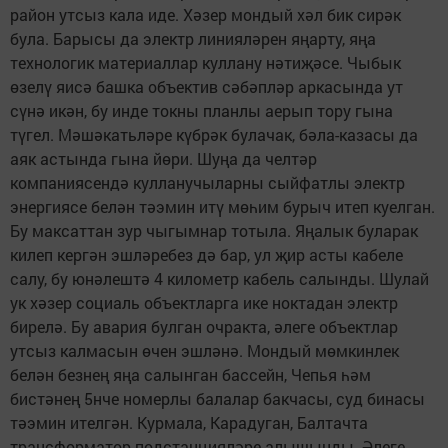
район утсыз кала иде. Хәзер мондый хәл бик сирәк
була. Барысы да электр линияләрен яңарту, яңа
технологик материаллар куллану нәтиҗәсе. Чыбык
өзелү яисә башка объектив сәбәпләр аркасында ут
сүнә икән, бу инде токны планлы аерып тору гына
түгел. Мәшәкатьләре күбрәк булачак, бәла-казасы да
аяк астында гына йөри. Шуңа да челтәр
компаниясендә кулланучыларны сыйфатлы электр
энергиясе белән тәэмин итү мөһим бурыч итеп куелган.
Бу максаттан зур чыгымнар тотыла. Яңалык буларак
килеп кергән эшләребез дә бар, ул җир асты кабеле
салу, бу юнәлештә 4 километр кабель салынды. Шулай
ук хәзер социаль объектларга ике ноктадан электр
бирелә. Бу авария булган очракта, әлеге объектлар
утсыз калмасын өчен эшләнә. Мондый мөмкинлек
белән безнең яңа салынган бассейн, Чепья һәм
бистәнең 5нче номерлы балалар бакчасы, суд бинасы
тәэмин ителгән. Курмала, Карадуган, Балтачта
трансформатор подстанцияләре алышынды. Әлеге