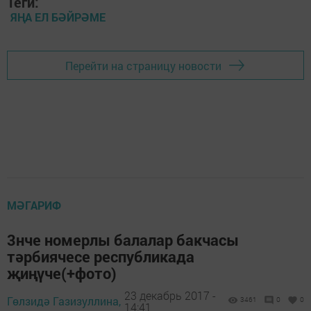
Теги:
ЯҢА ЕЛ БӘЙРӘМЕ
Перейти на страницу новости
МӘГАРИФ
3нче номерлы балалар бакчасы
тәрбиячесе республикада
җиңүче(+фото)
23 декабрь 2017 -
Гөлзидә Газизуллина,
3461
0
0
14:41