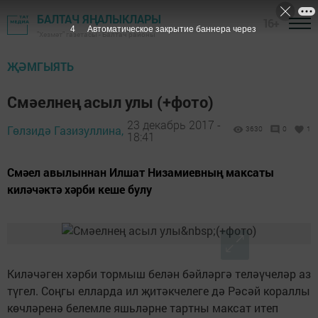
БАЛТАЧ ЯҢАЛЫКЛАРЫ
16+
3
Автоматическое закрытие баннера через
"Хезмәт" газетасы - Балтач районы
ҖӘМГЫЯТЬ
Смәелнең асыл улы (+фото)
23 декабрь 2017 -
Гөлзидә Газизуллина,
3630
0
1
18:41
Смәел авылыннан Илшат Низамиевның максаты
киләчәктә хәрби кеше булу
Киләчәген хәрби тормыш белән бәйләргә теләүчеләр аз
түгел. Соңгы елларда ил җитәкчелеге дә Рәсәй кораллы
көчләренә белемле яшьләрне тартны максат итеп