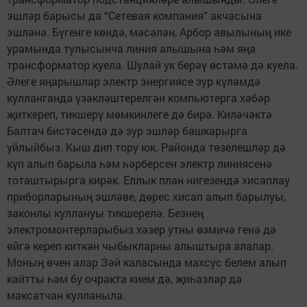
эшләр барысы да “Сетевая компания” акчасына
эшләнә. Бүгенге көндә, мәсәлән, Арбор авылының ике
урамында тулысынча линия алышына һәм яңа
трансформатор куела. Шулай ук берәү өстәмә дә куела.
Әлеге яңарышлар электр энергиясе зур күләмдә
кулланганда үзәкләштерелгән компьютерга хәбәр
җиткереп, тикшерү мөмкинлеге дә бирә. Киләчәктә
Балтач бистәсендә дә зур эшләр башкарырга
уйлыйбыз. Кыш дип тору юк. Районда төзелешләр дә
күп алып барыла һәм һәрберсен электр линиясенә
тоташтырырга кирәк. Еллык план нигезендә хисаплау
приборларының эшләве, дөрес хисап алып барылуы,
законлы куллануы тикшерелә. Безнең
электромонтерларыбыз хәзер утны өзмичә генә дә
өйгә кереп киткән чыбыкларны алыштыра алалар.
Моның өчен алар Зәй каласында махсус белем алып
кайтты һәм бу очракта кием дә, җиһазлар да
максатчан кулланыла.