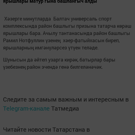
ярышлары матур гына башлангыч алды
Хәзерге минутларда Балтач универсаль спорт
комплексында район башлыгы призына татарча көрәш
ярышлары бара. Ачылу тантанасында район башлыгы
Рамил Нотфуллин үзенең хәер-фатыйхасын биреп,
ярышларның имгәнүләрсез үтүен теләде.
Шунысын да әйтеп узарга кирәк, батырлар бары
үзебезнең район эчендә генә билгеләнәчәк.
Следите за самым важным и интересным в
Telegram-канале
Татмедиа
Читайте новости Татарстана в