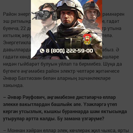
Район энергетиклары үзләренең һөнәри бәйрәмнәрен
эш ритмында каршылый. Энергетиклар көне, гадәт
буенча, 22 декабрьдә, елның иң кыска, электр утына
ихтыяҗ аеруча зур булган көндә билгеләп үтелә.
Энергетикларны, гадәттә, көчле бураннарда,
давылларда өйләребездә ут беткәч искә алабыз. Ә
гадәти көндә әлеге өлкә хезмәткәрләренең эшләре
нидән гыйбарәт булуын уйлап та бирмибез. Шуңа да
бүгенге әңгәмәбез район электр челтәре җитәкчесе
Әнвәр Бахтиозин белән аларның эшчәнлекләре
хакында.
– Әнвәр Рәүфович, әңгәмәбезне дистәләрчә еллар
элекке вакытлардан башлыйк әле. Үзәкләргә үтеп
кергән утсызлык, кышкы бураннарда шәм яктысында
утырулар артта калды. Бу замана үзгәрүме?
– Моннан хәйран еллар элек, көчлерәк җил чыкса, ярты