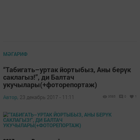
МӘГАРИФ
“Табигать–уртак йортыбыз, Аны берүк
саклагыз!”, ди Балтач
укучылары(+фоторепортаж)
Автор,
23 декабрь 2017 - 11:11
3585
0
1