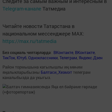
Следите за самым важным и интересным в
Telegram-канале
Татмедиа
Читайте новости Татарстана в
национальном мессенджере MАХ:
https://max.ru/tatmedia
Без социаль челтәрләрдә
:
ВКонтакте
,
ВКонтакте
,
ТикТок
,
Ютуб
,
Одноклассники
,
Телеграм
,
Яндекс.Дзен
Район тормышына кагылышлы иң мөһим
яңалыкларыбызны
Балтаси_Хезмэт
телеграм
каналыбызда да укыгыз.