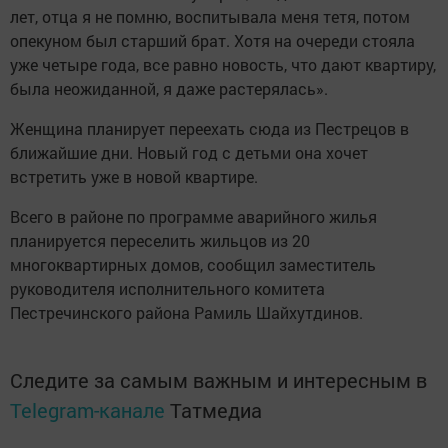
лет, отца я не помню, воспитывала меня тетя, потом
опекуном был старший брат. Хотя на очереди стояла
уже четыре года, все равно новость, что дают квартиру,
была неожиданной, я даже растерялась».
Женщина планирует переехать сюда из Пестрецов в
ближайшие дни. Новый год с детьми она хочет
встретить уже в новой квартире.
Всего в районе по программе аварийного жилья
планируется переселить жильцов из 20
многоквартирных домов, сообщил заместитель
руководителя исполнительного комитета
Пестречинского района Рамиль Шайхутдинов.
Следите за самым важным и интересным в
Telegram-канале
Татмедиа