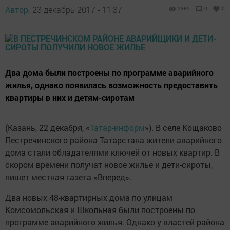
Автор,
23 декабрь 2017 - 11:37
2382
0
0
Два дома были построены по программе аварийного
жилья, однако появилась возможность предоставить
квартиры в них и детям-сиротам
(Казань, 22 декабря, «
Татар-информ
»). В селе Кощаково
Пестречинского района Татарстана жители аварийного
дома стали обладателями ключей от новых квартир. В
скором времени получат новое жилье и дети-сироты,
пишет местная газета «Вперед».
Два новых 48-квартирных дома по улицам
Комсомольская и Школьная были построены по
программе аварийного жилья. Однако у властей района