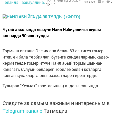
10 гыйнвар 2020 -
Гөлзидә Газизуллина,
3306
0
2
13:21
Чутай авылында яшәүче Наил Нәбиуллинга шушы
көннәрдә 90 яшь тулды.
Тормыш иптәше Әлфия апа белән 63 ел тигез гомер
итеп, өч бала тәрбияләп, бүгенге көндәаларның кадер-
хөрмәтендә гомер итүче Наил абый тормышыннан
канәгать булуын белдереп, юбилее белән котларга
килгән кунакларга олы рәхмәтләрен ирештерде.
Тулырак "Хезмәт" газетасының алдагы санында
Следите за самым важным и интересным в
Telegram-канале
Татмедиа