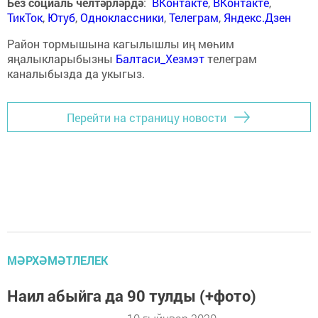
Без социаль челтәрләрдә
:
ВКонтакте
,
ВКонтакте
,
ТикТок
,
Ютуб
,
Одноклассники
,
Телеграм
,
Яндекс.Дзен
Район тормышына кагылышлы иң мөһим
яңалыкларыбызны
Балтаси_Хезмэт
телеграм
каналыбызда да укыгыз.
Перейти на страницу новости
МӘРХӘМӘТЛЕЛЕК
Наил абыйга да 90 тулды (+фото)