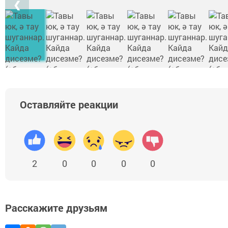
❮
Оставляйте реакции
2
0
0
0
0
Расскажите друзьям