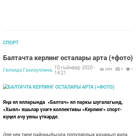
СПОРТ
Балтачта керлинг осталары арта (+фото)
10 гыйнвар 2020 -
Гөлзидә Газизуллина,
2983
0
1
14:21
Яңа ел ялларында «Балтач» ял паркы шугалагынд,
«Хыял» яшьләр үзәге коллективы «Керлинг» спорт-
күңел ачу уены үткәрде.
Әле уен төре районыбызда популярлык казанып килә.