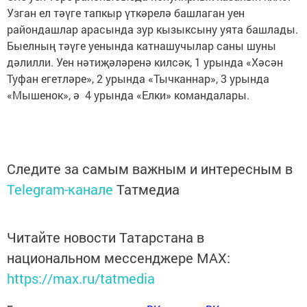
Узган ел тәүге тапкыр үткәрелә башлаган уен
райондашлар арасында зур кызыксыну уята башлады.
Быелның тәүге уенында катнашучылар саны шуны
дәлилли. Уен нәтиҗәләренә килсәк, 1 урында «Хәсән
Туфан егетләре», 2 урында «Тычканнар», 3 урында
«Мышенок», ә 4 урында «Елки» командалары.
Следите за самым важным и интересным в
Telegram-канале
Татмедиа
Читайте новости Татарстана в
национальном мессенджере MАХ:
https://max.ru/tatmedia