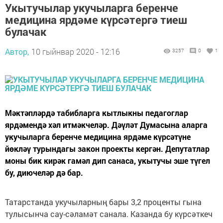
Укытучылар укучыларга беренче
медицина ярдәме күрсәтергә тиеш
булачак
Автор,
10 гыйнвар 2020 - 12:16
3257
0
1
Мәктәпләрдә табибларга кытлыкны педагоглар
ярдәмендә хәл итмәкчеләр. Дәүләт Думасына аларга
укучыларга беренче медицина ярдәме күрсәтүне
йөкләү турындагы закон проекты кергән. Депутатлар
моны бик кирәк гамәл дип санаса, укытучы эше түгел
бу, диючеләр дә бар.
Татарстанда укучыларның бары 3,2 проценты гына
тулысынча сау-сәламәт санала. Казанда бу күрсәткеч