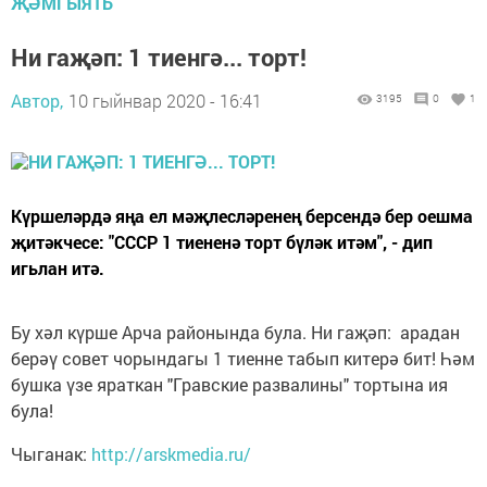
ҖӘМГЫЯТЬ
Ни гаҗәп: 1 тиенгә... торт!
Автор,
10 гыйнвар 2020 - 16:41
3195
0
1
Күршеләрдә яңа ел мәҗлесләренең берсендә бер оешма
җитәкчесе: "СССР 1 тиененә торт бүләк итәм", - дип
игьлан итә.
Бу хәл күрше Арча районында була. Ни гаҗәп: арадан
берәү совет чорындагы 1 тиенне табып китерә бит! Һәм
бушка үзе яраткан "Гравские развалины" тортына ия
була!
Чыганак:
http://arskmedia.ru/