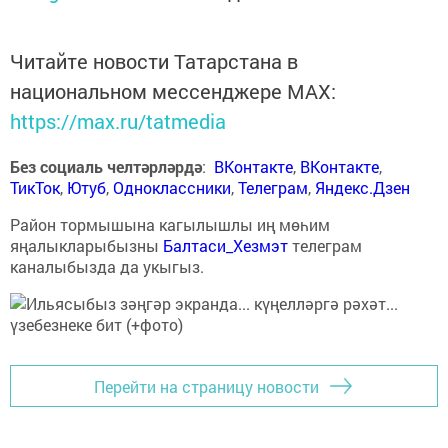
Читайте новости Татарстана в
национальном мессенджере MАХ:
https://max.ru/tatmedia
Без социаль челтәрләрдә
:
ВКонтакте
,
ВКонтакте
,
ТикТок
,
Ютуб
,
Одноклассники
,
Телеграм
,
Яндекс.Дзен
Район тормышына кагылышлы иң мөһим
яңалыкларыбызны
Балтаси_Хезмэт
телеграм
каналыбызда да укыгыз.
Перейти на страницу новости