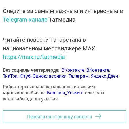
Следите за самым важным и интересным в
Telegram-канале
Татмедиа
Читайте новости Татарстана в
национальном мессенджере MАХ:
https://max.ru/tatmedia
Без социаль челтәрләрдә
:
ВКонтакте
,
ВКонтакте
,
ТикТок
,
Ютуб
,
Одноклассники
,
Телеграм
,
Яндекс.Дзен
Район тормышына кагылышлы иң мөһим
яңалыкларыбызны
Балтаси_Хезмэт
телеграм
каналыбызда да укыгыз.
Перейти на страницу новости