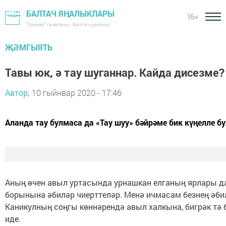
БАЛТАЧ ЯҢАЛЫКЛАРЫ
16+
"Хезмәт" газетасы - Балтач районы
ҖӘМГЫЯТЬ
Тавы юк, ә тау шуганнар. Кайда дисезме? 
Автор,
10 гыйнвар 2020 - 17:46
Аланда тау булмаса да «Тау шуу» бәйрәме бик күңелле б
Аның өчен авыл уртасында урнашкан елганың ярлары да 
борынына әбиләр чиерттеләр. Менә ичмасам безнең әби
Каникулның соңгы көннәрендә авыл халкына, бигрәк тә
иде.