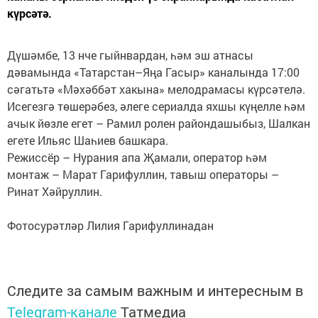
күрсәтә.
Дүшәмбе, 13 нче гыйнвардан, һәм эш атнасы
дәвамында «Татарстан–Яңа Гасыр» каналында 17:00
сәгатьтә «Мәхәббәт хакына» мелодрамасы күрсәтелә.
Исегезгә төшерәбез, әлеге сериалда яхшы күңелле һәм
ачык йөзле егет – Рамил ролен райондашыбыз, Шалкан
егете Ильяс Шаһиев башкара.
Режиссёр – Нурания апа Җамали, оператор һәм
монтаж – Марат Гарифуллин, тавыш операторы –
Ринат Хәйруллин.
Фотосурәтләр Лилия Гарифуллинадан
Следите за самым важным и интересным в
Telegram-канале
Татмедиа