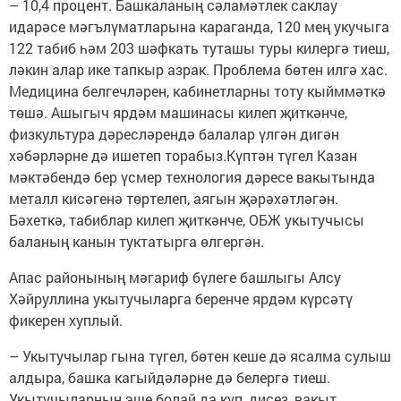
– 10,4 процент. Башкаланың сәламәтлек саклау
идарәсе мәгълүматларына караганда, 120 мең укучыга
122 табиб һәм 203 шәфкать туташы туры килергә тиеш,
ләкин алар ике тапкыр азрак. Проблема бөтен илгә хас.
Медицина белгечләрен, кабинетларны тоту кыйммәткә
төшә. Ашыгыч ярдәм машинасы килеп җиткәнче,
физкультура дәресләрендә балалар үлгән дигән
хәбәрләрне дә ишетеп торабыз.Күптән түгел Казан
мәктәбендә бер үсмер технология дәресе вакытында
металл кисәгенә төртелеп, аягын җәрәхәтләгән.
Бәхеткә, табиблар килеп җиткәнче, ОБЖ укытучысы
баланың канын туктатырга өлгергән.
Апас районының мәгариф бүлеге башлыгы Алсу
Хәйруллина укытучыларга беренче ярдәм күрсәтү
фикерен хуплый.
– Укытучылар гына түгел, бөтен кеше дә ясалма сулыш
алдыра, башка кагыйдәләрне дә белергә тиеш.
Укытучыларның эше болай да күп, дисез, вакыт