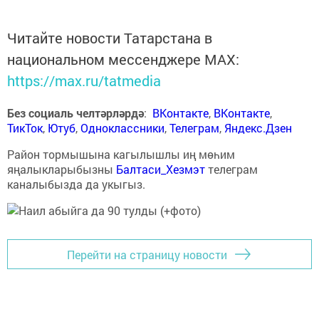
Читайте новости Татарстана в
национальном мессенджере MАХ:
https://max.ru/tatmedia
Без социаль челтәрләрдә
:
ВКонтакте
,
ВКонтакте
,
ТикТок
,
Ютуб
,
Одноклассники
,
Телеграм
,
Яндекс.Дзен
Район тормышына кагылышлы иң мөһим
яңалыкларыбызны
Балтаси_Хезмэт
телеграм
каналыбызда да укыгыз.
Перейти на страницу новости