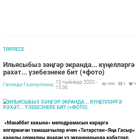
ТӨРЛЕСЕ
Ильясыбыз зәңгәр экранда... күңелләргә
рәхәт... үзебезнеке бит (+фото)
10 гыйнвар 2020 -
Гөлзидә Газизуллина,
3998
0
5
15:36
«Мәхәббәт хакына» мелодрамасын карарга
өлгермәгән тамашачылар өчен «Татарстан–Яңа Гасыр»
каналы сериалны янәдән үз экраннарында кабатлап