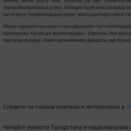
Безнең белән бергә аны, балалар да бик түземсезл
Эшчәнлекләребездә район полиция бүлегенең балалар 
эш итәргә, телефоннардан дөрес шалтыратырга өйрәтте
Янгын куркынычсызлыгы кагыйдәләрен эшчәнлекләрдә 
аралашуны тагын да җанландырды. Шунысы бик куандыр
тәртипкә өндәде. Әлеге эшчәнлекнең файдасы зур булыр
Следите за самым важным и интересным в
T
Читайте новости Татарстана в национально