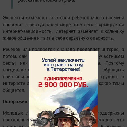
Эксперты отмечают, что если ребенок много времени
проводит в виртуальном мире, то у него формируется
интернет-зависимость. Интернет заменяет школьнику
живое общение и таит в себе серьезную опасность.
Ребенок или подросток сначала проявляет интерес, а
потом, сам того не замечая, может стать участником
секты или экстремистского сообщества. Поэтому
специалисты рекомендуют родителям обращать
пристальное внимание на то, в каких группах в
Интернете состоит их ребенок, с кем и на какие темы
общается.
Осторожно: группы радикального толка
Молодые люди с неокрепшей психикой подвержены
постороннему влиянию. Эксперты предупреждают, что
в сети их подстерегают разные опасности. К примеру,