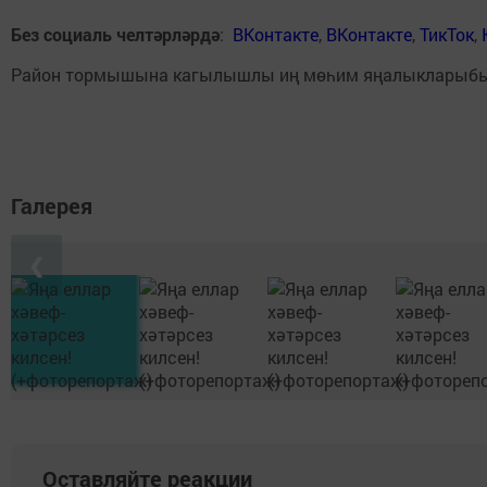
Без социаль челтәрләрдә
:
ВКонтакте
,
ВКонтакте
,
ТикТок
,
Район тормышына кагылышлы иң мөһим яңалыкларыб
Галерея
❮
Оставляйте реакции