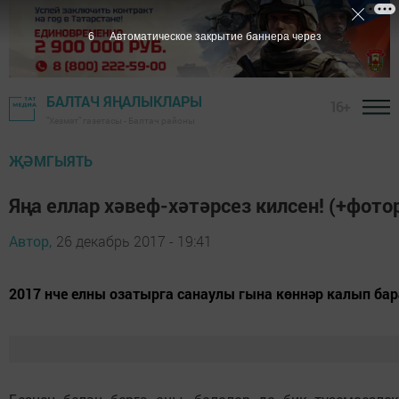
5
Автоматическое закрытие баннера через
БАЛТАЧ ЯҢАЛЫКЛАРЫ
16+
"Хезмәт" газетасы - Балтач районы
ҖӘМГЫЯТЬ
Яңа еллар хәвеф-хәтәрсез килсен! (+фот
Автор,
26 декабрь 2017 - 19:41
2017 нче елны озатырга санаулы гына көннәр калып бара