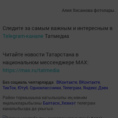
Алия Хисамова фотолары.
Следите за самым важным и интересным в
Telegram-канале
Татмедиа
Читайте новости Татарстана в
национальном мессенджере MАХ:
https://max.ru/tatmedia
Без социаль челтәрләрдә
:
ВКонтакте
,
ВКонтакте
,
ТикТок
,
Ютуб
,
Одноклассники
,
Телеграм
,
Яндекс.Дзен
Район тормышына кагылышлы иң мөһим
яңалыкларыбызны
Балтаси_Хезмэт
телеграм
каналыбызда да укыгыз.