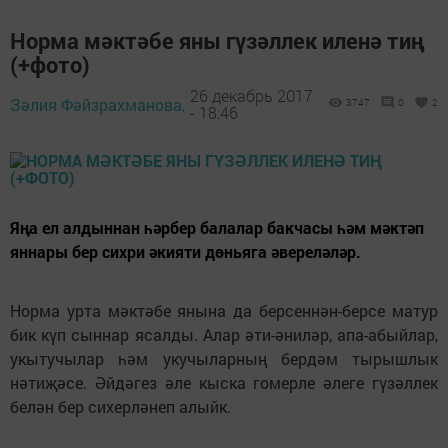
Норма мәктәбе яны гүзәллек иленә тиң
(+фото)
26 декабрь 2017
Зәлия Фәйзрахманова,
3747
0
2
- 18:46
Яңа ел алдыннан һәрбер балалар бакчасы һәм мәктәп
яннары бер сихри әкияти дөньяга әвереләләр.
Норма урта мәктәбе янына да берсеннән-берсе матур
бик күп сыннар ясалды. Алар әти-әниләр, апа-абыйлар,
укытучылар һәм укучыларның бердәм тырышлык
нәтиҗәсе. Әйдәгез әле кыска гомерле әлеге гүзәллек
белән бер сихерләнеп алыйк.