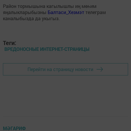
Район тормышына кагылышлы иң мөһим
яңалыкларыбызны
Балтаси_Хезмэт
телеграм
каналыбызда да укыгыз.
Теги:
ВРЕДОНОСНЫЕ ИНТЕРНЕТ-СТРАНИЦЫ
Перейти на страницу новости
МӘГАРИФ