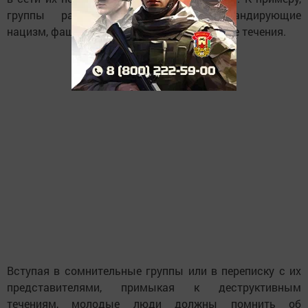
группы радикального толка, пропагандирующие
нацизм, фашизм, радикальные религиозные течения.
Вступая в сомнительные группы или в переписку с их
представителями, примыкая к деструктивным
течениям, молодые люди должны помнить об