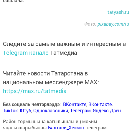
башлана.
tatyash.ru
Фото:
pixabay.com/ru
Следите за самым важным и интересным в
Telegram-канале
Татмедиа
Читайте новости Татарстана в
национальном мессенджере MАХ:
https://max.ru/tatmedia
Без социаль челтәрләрдә
:
ВКонтакте
,
ВКонтакте
,
ТикТок
,
Ютуб
,
Одноклассники
,
Телеграм
,
Яндекс.Дзен
Район тормышына кагылышлы иң мөһим
яңалыкларыбызны
Балтаси_Хезмэт
телеграм