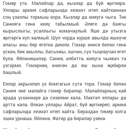
Гомер үтә. Малайлар да, кызлар да буй җиткерә.
Уллары армия сафларында хезмәт итеп кайтканнан
соң үзаллы тормыш кора. Кызлар да кияүгә чыга. Тик
Саниягә генә кияү табылмый. Әлеге дә баягы
кырыслыгы, усаллыгы комачаулый. Яше дә утызга
җитәргә күп калмый. Шул чорда күрше авылда яшәүче
апасы аны бер егеткә димли. Гомәр әнисе белән генә
үскән, бик акыллы, басынкы, эшчән, сүз тыңлаучан егет
була. Өйләнешәләр. Сания, әлбәттә, кияүгә чыккач та
үзгәрми. Гомәрнең әнисен дә еш кына җәберли
башлый.
Еллар акрынлап үз йомгагын сүтә тора. Гомәр белән
Сания ике малайга гомер бирәләр. Малайларның кай
арада үскәннәре дә сизелми кала. Мәктәп еллары да
артта кала. Өлкән уллары Айрат, буй җиткереп, армия
сафларында хезмәт итеп кайта. Бераздан тимер юлга
эшкә урнаша. Өйләнә. Фатир да бирәләр үзенә.