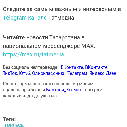
Следите за самым важным и интересным в
Telegram-канале
Татмедиа
Читайте новости Татарстана в
национальном мессенджере MАХ:
https://max.ru/tatmedia
Без социаль челтәрләрдә
:
ВКонтакте
,
ВКонтакте
,
ТикТок
,
Ютуб
,
Одноклассники
,
Телеграм
,
Яндекс.Дзен
Район тормышына кагылышлы иң мөһим
яңалыкларыбызны
Балтаси_Хезмэт
телеграм
каналыбызда да укыгыз.
Теги:
ТӨРЛЕСЕ