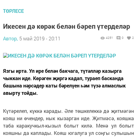
ТӨРЛЕСЕ
Икесен дә көрәк белән бәреп үтерделәр
Автор,
5 май 2019 - 20:11
4251
0
2
Язгы иртә. Ул ире белән бакчага, түтәлләр казырга
чыккан иде. Көрәген җиргә кадап, тураеп басканда
башына нәрсәдер каты бәрелүен һәм түзә алмаслык
авырту тойды.
Күтәрелеп, күккә карады. Әле төшкелеккә дә җитмәгән
кояш ни өчендер, нык кызарган иде. Җитмәсә, кояшка
таба каракучкыл-кызыл болыт килә. Менә ул болыт
кояшны да каплады. Кояш югалуга ул соңгы сулышын