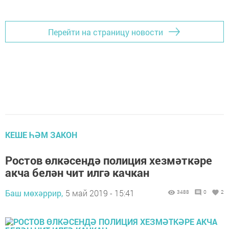
Перейти на страницу новости
КЕШЕ ҺӘМ ЗАКОН
Ростов өлкәсендә полиция хезмәткәре
акча белән чит илгә качкан
Баш мөхәррир,
5 май 2019 - 15:41
3488
0
2