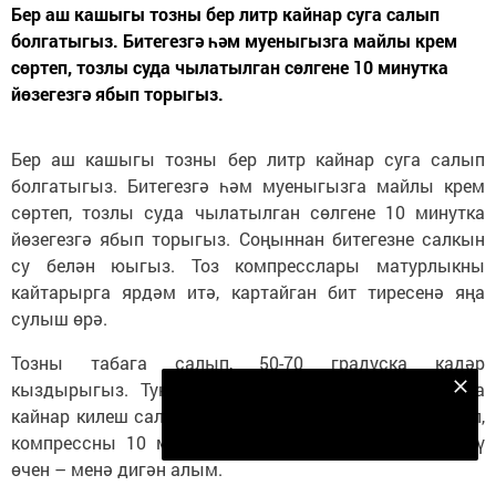
Бер аш кашыгы тозны бер литр кайнар суга салып
болгатыгыз. Битегезгә һәм муеныгызга майлы крем
сөртеп, тозлы суда чылатылган сөлгене 10 минутка
йөзегезгә ябып торыгыз.
Бер аш кашыгы тозны бер литр кайнар суга салып
болгатыгыз. Битегезгә һәм муеныгызга майлы крем
сөртеп, тозлы суда чылатылган сөлгене 10 минутка
йөзегезгә ябып торыгыз. Соңыннан битегезне салкын
су белән юыгыз. Тоз компресслары матурлыкны
кайтарырга ярдәм итә, картайган бит тиресенә яңа
сулыш өрә.
Тозны табага салып, 50-70 градуска кадәр
кыздырыгыз. Тукымадан ясалган кечкенә капчыкка
Безнең Яндекс Дзен каналына языл
кайнар килеш салып, аны муенга, ияк тирәләренә куеп,
Подписаться
компрессны 10 минут тотыгыз. Икенче иякне бетерү
өчен – менә дигән алым.