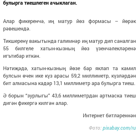
булырга тиешлеген ачыклаган.
Алар фикеренчә, иң матур йөз формасы – йөрәк
рәвешендә.
Тикшеренү вакытында галимнәр иң матур дип саналган
55 билгеле хатын-кызның йөз үзенчәлекләренә
игътибар иткән.
Нәтиҗәдә, хатын-кызның йөзе бар яклап та камил
булсын өчен ике күз арасы 59,2 миллиметр, күзләрдән
бит алмасына кадәр 13,1 миллиметр ара булырга тиеш.
Ә борын “зурлыгы” 43,6 миллиметрдан артмаска тиеш
дигән фикергә килгән алар.
Интернет битләреннән
Фото:
pixabay.com/ru