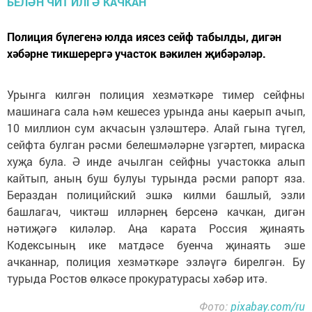
Полиция бүлегенә юлда иясез сейф табылды, дигән
хәбәрне тикшерергә участок вәкилен җибәрәләр.
Урынга килгән полиция хезмәткәре тимер сейфны
машинага сала һәм кешесез урында аны каерып ачып,
10 миллион сум акчасын үзләштерә. Алай гына түгел,
сейфта булган рәсми белешмәләрне үзгәртеп, мираска
хуҗа була. Ә инде ачылган сейфны участокка алып
кайтып, аныӊ буш булуы турында рәсми рапорт яза.
Бераздан полицийский эшкә килми башлый, эзли
башлагач, чиктәш илләрнеӊ берсенә качкан, дигән
нәтиҗәгә киләләр. Аӊа карата Россия җинаять
Кодексыныӊ ике матдәсе буенча җинаять эше
ачканнар, полиция хезмәткәре эзләүгә бирелгән. Бу
турыда Ростов өлкәсе прокуратурасы хәбәр итә.
Фото:
pixabay.com/ru