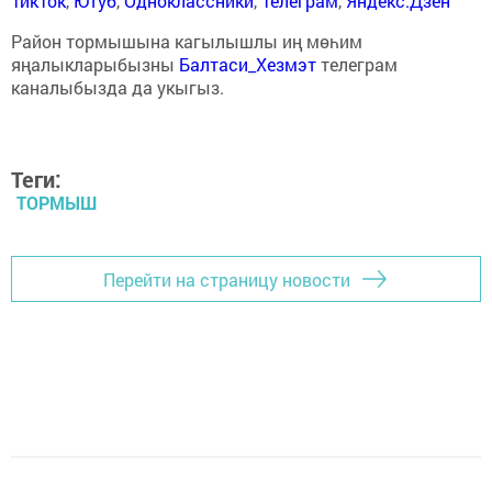
ТикТок
,
Ютуб
,
Одноклассники
,
Телеграм
,
Яндекс.Дзен
Район тормышына кагылышлы иң мөһим
яңалыкларыбызны
Балтаси_Хезмэт
телеграм
каналыбызда да укыгыз.
Теги:
ТОРМЫШ
Перейти на страницу новости