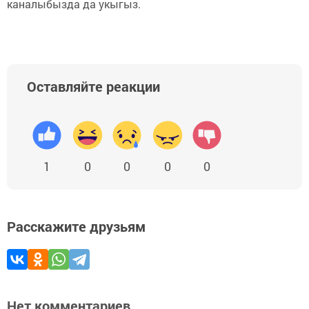
каналыбызда да укыгыз.
Оставляйте реакции
1
0
0
0
0
Расскажите друзьям
Нет комментариев