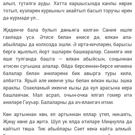
алып, түтәлгә ауды. Хәтта каршысында канлы көрәк
тотып, күзләрен куркыныч акайтып басып торучы ирен
дә күрмәде ул...
Җиденче бала булып дөньяга килгән Сания ишле
гаиләдә үсә. Әтисе белән әнисе дә, өлкән апа-
абыйлары да колхозда эшли. Ә иртә-кичләрен, барысы
бергә җыелып, йорт эшләрен башкаралар. Саниягә ике
яше тулганда башта — өлкән абыйсын, соңыннан
әтисен сугышка алалар. Өйдә берсеннән-берсе кечкенә
балалар белән әниләренә бик авырга туры килә,
әлбәттә. Ярый әле икенче улы белән өлкән кызы эшкә
яраклы. Озакламый икенче кызы да кул арасына керә
башлаячак. Мал асрап, очын-очка ялгап гомер итә
әниләре Гәүһәр. Балаларны да ач-ялангач итми.
Көн артыннан көн, ел артыннан еллар үтеп, ниһаять,
Җиңү көне дә җитә. Шул ук елда әтиләре Миңнулла да
кайтып төшә. Тик абыйлары Сәет кенә кайта алмый.