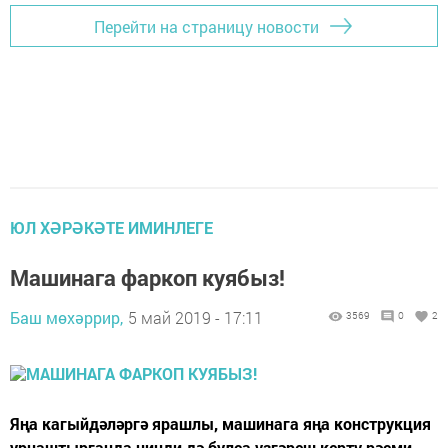
Перейти на страницу новости
ЮЛ ХӘРӘКӘТЕ ИМИНЛЕГЕ
Машинага фаркоп куябыз!
Баш мөхәррир,
5 май 2019 - 17:11
3569
0
2
Яңа кагыйдәләргә ярашлы, машинага яңа конструкция
урнаштырганда нинди дә булса үзгәреш кертү рәсми