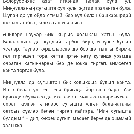
Белоруссияне азат иткәндә һәлак була ул.
Миңнулланың сугышта сул кулы җитди яраланган була.
Шулай да ул өйдә ятмый: бер кул белән башкарырдай
шөгыль табып, колхоз эшенә чыга.
Әниләре Гәүһәр бик кырыс холыклы хатын була.
Балаларына да шундый тәрбия бирә, үзсүзле булып
үсәләр. Гәүһәр күршеләренә дә бер дә тынгы бирми,
гел тиргәшеп тора, хәтта иртән көтү куганда урамда
очраган хатыннарны бер дә юкка тиргәп, кимсетеп
кайта торган була.
Миңнулла да сугыштан бик холыксыз булып кайта.
Иртә белән ул гел генә бригада йортына бара. Үзе
бригадир булмаса да, ихата-йорт мәшәкатьләре өчен ат
сорап килгән, әтиләре сугышта үлгән бала-чаганы
оятсыз сүзләр белән тиргәп кайтара. “Мин сугышта
булдым!” – дип, күкрәк сугып, масаеп йөрүе дә ошамый
халыкка.