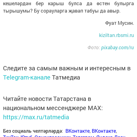
кешеләрдән бер карыш булса да өстен булырга
тырышумы? Бу сорауларга җавап табуы да авыр.
Фуат Мусин.
kiziltan.rbsmi.ru
Фото:
pixabay.com/ru
Следите за самым важным и интересным в
Telegram-канале
Татмедиа
Читайте новости Татарстана в
национальном мессенджере MАХ:
https://max.ru/tatmedia
Без социаль челтәрләрдә
:
ВКонтакте
,
ВКонтакте
,