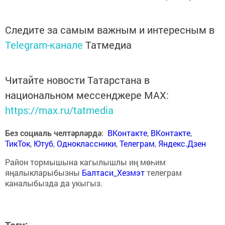
Следите за самым важным и интересным в
Telegram-канале
Татмедиа
Читайте новости Татарстана в
национальном мессенджере MАХ:
https://max.ru/tatmedia
Без социаль челтәрләрдә
:
ВКонтакте
,
ВКонтакте
,
ТикТок
,
Ютуб
,
Одноклассники
,
Телеграм
,
Яндекс.Дзен
Район тормышына кагылышлы иң мөһим
яңалыкларыбызны
Балтаси_Хезмэт
телеграм
каналыбызда да укыгыз.