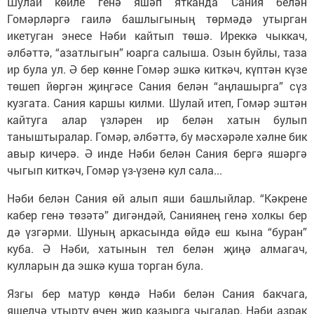
Шулай көйле генә яшәп ятканда Сания белән
Гомәрләргә гаилә башлыгының төрмәдә утырган
икетуган энесе Нәби кайтып төшә. Иреккә чыккач,
әлбәттә, “азатлыгын” юарга салыша. Озын буйлы, таза
ир була ул. Ә бер көнне Гомәр эшкә киткәч, күптән күзе
төшеп йөргән җиңгәсе Сания белән “аңлашырга” сүз
кузгата. Сания каршы килми. Шулай итеп, Гомәр эштән
кайтуга алар үзләрен ир белән хатын булып
таныштыралар. Гомәр, әлбәттә, бу мәсхәрәле хәлне бик
авыр кичерә. Ә инде Нәби белән Сания бергә яшәргә
чыгып киткәч, Гомәр үз-үзенә кул сала...
Нәби белән Сания өй алып яши башлыйлар. “Кәкрене
кабер генә төзәтә” дигәндәй, Саниянең генә холкы бер
дә үзгәрми. Шуның аркасында өйдә еш кына “буран”
куба. Ә Нәби, хатынын тел белән җиңә алмагач,
кулларын да эшкә куша торган була.
Язгы бер матур көндә Нәби белән Сания бакчага,
яшелчә утырту өчен җир казырга чыгалар. Нәби азрак