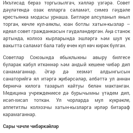
Икътисад бераз торгызылгач, хәлләр үзгәрә. Совет
дәүләтендә озак елларга сәламәт, симез гәүдәле
крестьянка модасы урнаша. Битләре алсуланып янып
торган, көчле кул-аяклы, юан ботлы хатын-кызлар –
идеал совет гражданкасын гәүдәләндергән. Аңа станок
артында, колхоз кырларында эшләргә һәм шул ук
вакытта сәламәт бала табу өчен күп көч кирәк булган.
Советлар Союзында ябыклыкны авыру билгесе
буларак кабул иткәннәр һәм андый кешене чибәр дип
санамаганнар. Әгәр дә хезмәт алдынгысын
санаторийгә ял итәргә җибәрсәләр, әлбәттә ул аннан
берничә килога тазарып кайтуы белән мактанган.
Медицина учреждениесе дә бурычымны үтәдем дип,
исәп-хисап тоткан. Ул чорларда мул күкрәкле,
аппетитлы колхозчы хатын-кызларга ирләр битараф
карамаганнар.
Сары чәчле чибәркәйләр