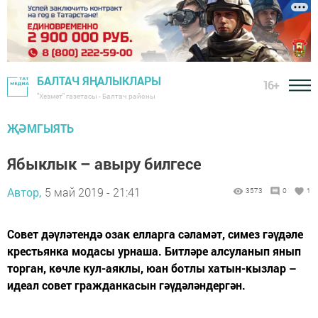
БАЛТАЧ ЯҢАЛЫКЛАРЫ
16+
"Хезмәт" газетасы - Балтач районы
ҖӘМГЫЯТЬ
Ябыклык – авыру билгесе
Автор,
5 май 2019 - 21:41
3573
0
1
Совет дәүләтендә озак елларга сәламәт, симез гәүдәле
крестьянка модасы урнаша. Битләре алсуланып янып
торган, көчле кул-аяклы, юан ботлы хатын-кызлар –
идеал совет гражданкасын гәүдәләндергән.