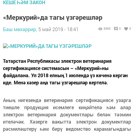
КЕШЕ ҺӘМ ЗАКОН
«Меркурий»да тагы үзгәрешләр
Баш мөхәррир,
5 май 2019 - 18:41
3363
0
3
Татарстан Республикасы электрон ветеринария
сертификациясе системасын – «Меркурий»ны
файдалана. Ул 2018 елның 1 июлендә үз көченә кергән
иде. Менә хәзер аӊа тагы үзгәрешләр кертелә.
Аныӊ нигезендә ветеринария сертификациясе узарга
тиешле продукция исемлеге киңәйтелә һәм алар
электрон ветеринария документлары белән тәэмин
ителәчәк. Хәзерге вакытта электрон документлар
рәсмиләштерү һәм бирү ведомство карамагындагы