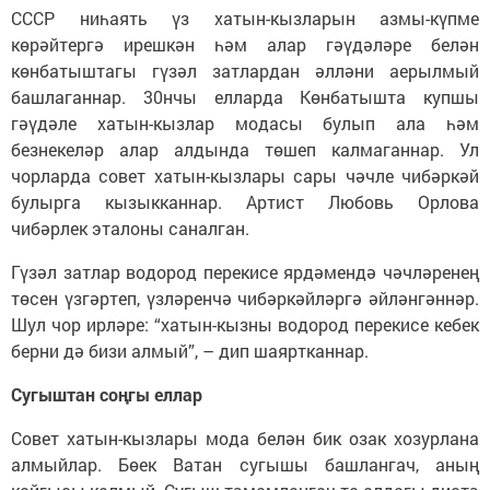
СССР ниһаять үз хатын-кызларын азмы-күпме
көрәйтергә ирешкән һәм алар гәүдәләре белән
көнбатыштагы гүзәл затлардан әлләни аерылмый
башлаганнар. 30нчы елларда Көнбатышта купшы
гәүдәле хатын-кызлар модасы булып ала һәм
безнекеләр алар алдында төшеп калмаганнар. Ул
чорларда совет хатын-кызлары сары чәчле чибәркәй
булырга кызыкканнар. Артист Любовь Орлова
чибәрлек эталоны саналган.
Гүзәл затлар водород перекисе ярдәмендә чәчләренең
төсен үзгәртеп, үзләренчә чибәркәйләргә әйләнгәннәр.
Шул чор ирләре: “хатын-кызны водород перекисе кебек
берни дә бизи алмый”, – дип шаяртканнар.
Сугыштан соңгы еллар
Совет хатын-кызлары мода белән бик озак хозурлана
алмыйлар. Бөек Ватан сугышы башлангач, аның