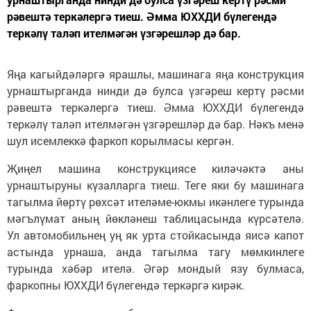
рәвештә теркәлергә тиеш. Әмма ЮХХДИ бүлегендә
теркәлү таләп ителмәгән үзгәрешләр дә бар.
Яңа кагыйдәләргә ярашлы, машинага яңа конструкция
урнаштырганда нинди дә булса үзгәреш кертү рәсми
рәвештә теркәлергә тиеш. Әмма ЮХХДИ бүлегендә
теркәлү таләп ителмәгән үзгәрешләр дә бар. Нәкъ менә
шул исемлеккә фаркоп корылмасы кергән.
Җиңел машина конструкциясе киләчәктә аны
урнаштыруны күзалларга тиеш. Теге яки бу машинага
тагылма йөртү рөхсәт ителәме-юкмы икәнлеге турында
мәгълүмат аның йөкләнеш таблицасында күрсәтелә.
Ул автомобильнең уң як урта стойкасында яисә капот
астында урнаша, анда тагылма тагу мөмкинлеге
турында хәбәр ителә. Әгәр мондый язу булмаса,
фаркопны ЮХХДИ бүлегендә теркәргә кирәк.