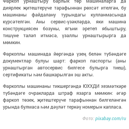
Фаркоп урнаштыру барлык төр машиналарга да
диярлек җитештерүче тарафыннан рөхсәт ителгән, бу
машинаны файдалану турындагы кулланмасында
күрсәтелгән. Аны сервис-үзәкләрдә, яки машина
конструкциясен бозуны, ягъни эретеп ябыштыру,
тишүне таләп итмәсә, үзаллы урнаштырырга да
мөмкин.
Фаркоплы машинада йөргәндә үзең белән түбәндәге
документлар булуы шарт: фаркоп паспорты (аны
урнаштырган автосервис билгесе булырга тиеш),
сертификаты һәм башкарылган эш акты.
Фаркоплы машинаны тикшергәндә ЮХХДИ хезмәткәре
түбәндәге очракларда штраф язарга мөмкин: әгәр
фаркоп төзек, җитештерүче тарафыннан билгеләнгән
урында булмаса һәм дәүләт теркәү номерын капласа.
Фото:
pixabay.com/ru