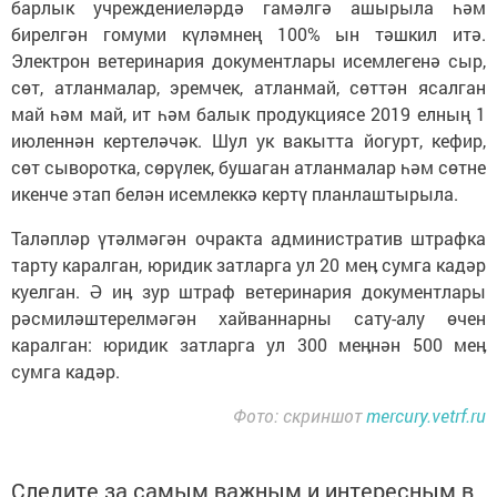
барлык учреждениеләрдә гамәлгә ашырыла һәм
бирелгән гомуми күләмнең 100% ын тәшкил итә.
Электрон ветеринария документлары исемлегенә сыр,
сөт, атланмалар, эремчек, атланмай, сөттән ясалган
май һәм май, ит һәм балык продукциясе 2019 елның 1
июленнән кертеләчәк. Шул ук вакытта йогурт, кефир,
сөт сыворотка, сөрүлек, бушаган атланмалар һәм сөтне
икенче этап белән исемлеккә кертү планлаштырыла.
Таләпләр үтәлмәгән очракта административ штрафка
тарту каралган, юридик затларга ул 20 меӊ сумга кадәр
куелган. Ә иӊ зур штраф ветеринария документлары
рәсмиләштерелмәгән хайваннарны сату-алу өчен
каралган: юридик затларга ул 300 меӊнән 500 меӊ
сумга кадәр.
Фото: скриншот
mercury.vetrf.ru
Следите за самым важным и интересным в