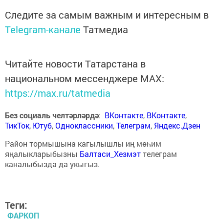
Следите за самым важным и интересным в
Telegram-канале
Татмедиа
Читайте новости Татарстана в
национальном мессенджере MАХ:
https://max.ru/tatmedia
Без социаль челтәрләрдә
:
ВКонтакте
,
ВКонтакте
,
ТикТок
,
Ютуб
,
Одноклассники
,
Телеграм
,
Яндекс.Дзен
Район тормышына кагылышлы иң мөһим
яңалыкларыбызны
Балтаси_Хезмэт
телеграм
каналыбызда да укыгыз.
Теги:
ФАРКОП