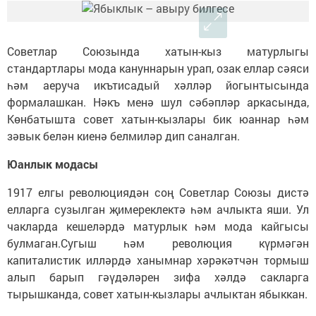
Советлар Союзында хатын-кыз матурлыгы
стандартлары мода кануннарын урап, озак еллар сәяси
һәм аеруча икътисадый хәлләр йогынтысында
формалашкан. Нәкъ менә шул сәбәпләр аркасында,
Көнбатышта совет хатын-кызлары бик юаннар һәм
зәвык белән киенә белмиләр дип саналган.
Юанлык модасы
1917 елгы революциядән соң Советлар Союзы дистә
елларга сузылган җимереклектә һәм ачлыкта яши. Ул
чакларда кешеләрдә матурлык һәм мода кайгысы
булмаган.Сугыш һәм революция күрмәгән
капиталистик илләрдә ханымнар хәрәкәтчән тормыш
алып барып гәүдәләрен зифа хәлдә сакларга
тырышканда, совет хатын-кызлары ачлыктан ябыккан.