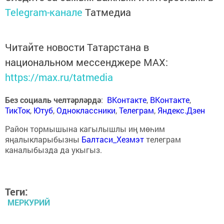
Telegram-канале
Татмедиа
Читайте новости Татарстана в
национальном мессенджере MАХ:
https://max.ru/tatmedia
Без социаль челтәрләрдә
:
ВКонтакте
,
ВКонтакте
,
ТикТок
,
Ютуб
,
Одноклассники
,
Телеграм
,
Яндекс.Дзен
Район тормышына кагылышлы иң мөһим
яңалыкларыбызны
Балтаси_Хезмэт
телеграм
каналыбызда да укыгыз.
Теги:
МЕРКУРИЙ