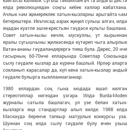
кайгысы калмый. Сугыш тәмамлангач та алдагы дистә
елда революциядән соңгы кебек хәлләр кабатлана.
Ачлык һәм җимереклек хатын-кызларны арыгайта һәм
бетерештерә. Икътисад азрак җиңел сулыш алгач, илдә
яңадан куәтле эшче-крестьян гәүдәсе культы башлана.
Совет хатын-кызы көчле, мускуллы, ут кырыннан
яралы сугышчыны җилкәсендә күтәреп чыга алырлык
Ватан-ананы гәүдәләндерергә тиеш була. Дөрес, 20 нче
гасырның 60-70нче елларында Советлар Союзында
сылу гәүдәле кызлар да күренә башлый. Ирләр аларга
сокланып карасалар да, күп кенә хатын-кызлар андый
гәүдәле булырга хыялланмаганнар.
1980 еллардан соң гына модада яшәп килгән
стереотиплар нигездән үзгәрә. Илдә Burda-Moden
журналы сатыла башлагач, ул үзе белән хатын-
кызларга яңа стандартлар алып килде. 1988 елда
Мәскәүдә беренче тапкыр матурлык конкурсы уза.
Шуннан соң илдә сылу гәүдәле булу өчен узыш