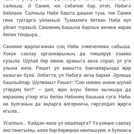
салмыш. Ә Сания, юк сәбәпне бар итеп, Нәбигә
бәйләнә. Салмыш Нәби башта дәшми түзә, тик Сания
генә туктарга уйламый. Түземлеге беткән Нәби күп
уйлап тормый, Саниянең башына барлык көченә көрәк
белән тондыра...
Санияне җирләгәннән соң Нәби эчкечелеккә сабыша.
Хокук саклау органнарының да тикшерүе озакка
сузыла. Шулай бер көнне, аракыга акча сорап, ул үги
улына килә. Рәшит ул вакытта бакчаларында җир
казыган була. Әлбәттә, ул Нәбигә акча бирми. Әрләшә
башлыйлар. Шулвакыт Рәшит: “Син минем әнине шулай
үтердең бит!” – дип, җан ачуы белән кычкыра да
көрәкнең үткер ягы белән Нәбинең башына суга. Нәби,
ни булганын да аңларга өлгермичә, гөрселдәп җиргә
егыла...
Усаллык... Кайдан килә ул кешеләргә? Үз-үзеңне саклау
инстинктымы, әллә бер-береңнән көнләшүме, я булмаса