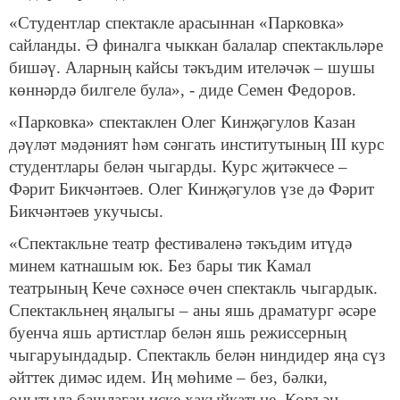
«Студентлар спектакле арасыннан «Парковка»
сайланды. Ә финалга чыккан балалар спектакльләре
бишәү. Аларның кайсы тәкъдим ителәчәк – шушы
көннәрдә билгеле була», - диде Семен Федоров.
«Парковка» спектаклен Олег Кинҗәгулов Казан
дәүләт мәдәният һәм сәнгать институтының III курс
студентлары белән чыгарды. Курс җитәкчесе –
Фәрит Бикчәнтәев. Олег Кинҗәгулов үзе дә Фәрит
Бикчәнтәев укучысы.
«Спектакльне театр фестиваленә тәкъдим итүдә
минем катнашым юк. Без бары тик Камал
театрының Кече сәхнәсе өчен спектакль чыгардык.
Спектакльнең яңалыгы – аны яшь драматург әсәре
буенча яшь артистлар белән яшь режиссерның
чыгаруындадыр. Спектакль белән ниндидер яңа сүз
әйттек димәс идем. Иң мөһиме – без, бәлки,
онытыла башлаган иске хакыйкатьне, Коръән