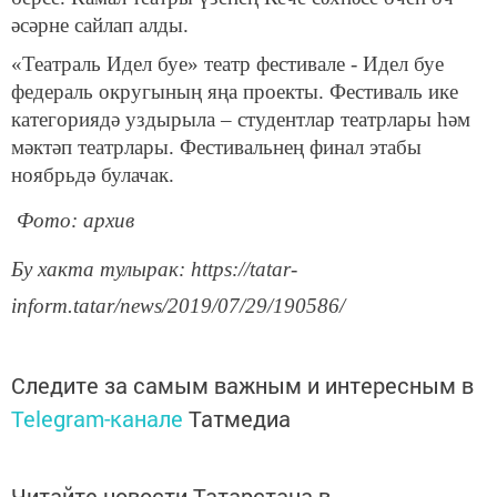
әсәрне сайлап алды.
«Театраль Идел буе» театр фестивале - Идел буе
федераль округының яңа проекты. Фестиваль ике
категориядә уздырыла – студентлар театрлары һәм
мәктәп театрлары. Фестивальнең финал этабы
ноябрьдә булачак.
Фото: архив
Бу хакта тулырак: https://tatar-
inform.tatar/news/2019/07/29/190586/
Следите за самым важным и интересным в
Telegram-канале
Татмедиа
Читайте новости Татарстана в