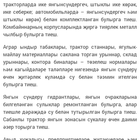
тракторларда ике янгынсүндергеч, штыклы ике көрәк,
ике себерке; автомобильләрдә – янгынсүндергеч һәм
штыклы көрәк) белән комплектланган булырга тиеш.
Комбайннарның корпусларында җиргә тиярлек металл
чылбыр булырга тиеш.
Аграр ындыр табаклары, трактор станнары, ягулык-
майлау материаллары саклана торган урыннар, склад
урыннары, контора биналары – төзелеш нормалары
һәм кагыйдәләре таләпләре нигезендә янгын сүндерү
өчен җитәрлек күләмдә су белән тәэмин ителгән
булырга тиеш.
Янгын сүндерү гидрантлары, янгын очракларына
билгеләнгән сулыклар ремонтланган булырга, алар
тиешле дәрәҗәдә су белән тутырылган булырга тиеш.
Сабанлы трактор янгын зонасын сукалау өчен даими
әзер торырга тиеш.
Авыл хуҗалыгы предприятиеләре җитәкчеләре һәм