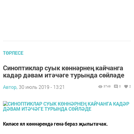
ТӨРЛЕСЕ
Синоптиклар суык көннәрнең кайчанга
кадәр дәвам итәчәге турында сөйләде
Автор,
30 июль 2019 - 13:21
3749
0
2
Киләсе ял көннәрендә генә бераз җылытачак.