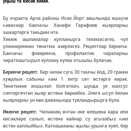
уңыш та кисәк кими.
Бу очракта Арча районы Иске Йорт авылында яшәүче
һәвәскәр бакчачы Хәнәфи Гарәфиев кыярларны
эшкәртергә тәкьдим итә.
Химик ашламалар кулланырга теләмәсәгез, чүп
үләннәреннән төнәтмә әзерләгез. Рецептлар берничә.
Бакчачы фикеренчә, профилактик чараларны
чиратлаштырып куллану күпкә отышлы булачак.
Беренче рецепт.
Бер чиләк суга 30 тамчы йод, 20 грамм
хуҗалык сабыны һәм 1 литр сөт өстәргә кирәк.
Төнәтмәне яхшылап болгаткач, шунда ук махсус
сиптергечтән кыяр өстенә бөркибез. Әлеге ысул белән
кыярларны ун көн дәвамында тукландырырга була.
Икенче рецепт.
Чиләкнең өчтән ике өлешенә кара ипи
кисәкләре салып, өстенә кайнар су агызабыз һәм
өстен каплыйбыз. Катнашманы җылы урынга куеп, бер