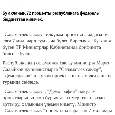
Бу акчаның 72 проценты республикага федераль
бюджеттан киләчәк.
"Сәламәтлек саклау" илкүләм проектына алдагы өч
елга 7 миллиард сум акча бүлеп биреләчәк. Бу хакта
бүген ТР Министрлар Кабинетында брифингта
билгеле булды.
Республиканың сәламәтлек саклау министры Марат
Садыйков журналистларга "Сәламәтлек саклау",
"Демография" илкүләм проектларын гамәлгә ашыру
турында сөйләде.
"Сәламәтлек саклау", "Демография" илкүләм
проектларының төп бурычы – гомер озынлыгын
арттыру, халыкның үлемен киметү. Министр
“Сәламәтлек саклау” проектына каралган 7 миллиард