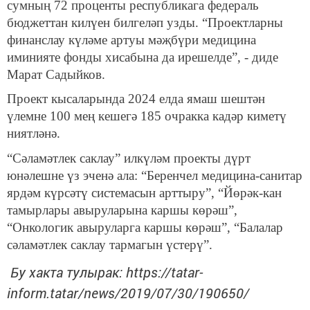
сумның 72 проценты республикага федераль
бюджеттан килүен билгеләп узды. “Проектларны
финанслау күләме артуы мәҗбүри медицина
иминияте фонды хисабына да ирешелде”, - диде
Марат Садыйков.
Проект кысаларында 2024 елда ямаш шештән
үлемне 100 мең кешегә 185 очракка кадәр киметү
ниятләнә.
“Сәламәтлек саклау” илкүләм проекты дүрт
юнәлешне үз эченә ала: “Беренчел медицина-санитар
ярдәм күрсәтү системасын арттыру”, “Йөрәк-кан
тамырлары авыруларына каршы көрәш”,
“Онкологик авыруларга каршы көрәш”, “Балалар
сәламәтлек саклау тармагын үстерү”.
Бу хакта тулырак: https://tatar-
inform.tatar/news/2019/07/30/190650/