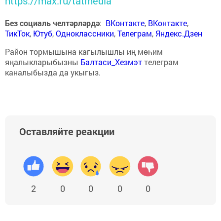
https://max.ru/tatmedia
Без социаль челтәрләрдә
:
ВКонтакте
,
ВКонтакте
,
ТикТок
,
Ютуб
,
Одноклассники
,
Телеграм
,
Яндекс.Дзен
Район тормышына кагылышлы иң мөһим
яңалыкларыбызны
Балтаси_Хезмэт
телеграм
каналыбызда да укыгыз.
Оставляйте реакции
2
0
0
0
0