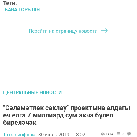
Теги:
ҺАВА ТОРЫШЫ
Перейти на страницу новости
ЦЕНТРАЛЬНЫЕ НОВОСТИ
"Сәламәтлек саклау" проектына алдагы
өч елга 7 миллиард сум акча бүлеп
биреләчәк
Татар-информ,
30 июль 2019 - 13:02
1414
0
1