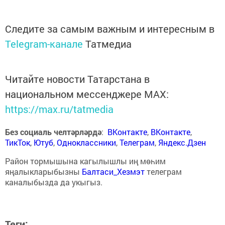
Следите за самым важным и интересным в
Telegram-канале
Татмедиа
Читайте новости Татарстана в
национальном мессенджере MАХ:
https://max.ru/tatmedia
Без социаль челтәрләрдә
:
ВКонтакте
,
ВКонтакте
,
ТикТок
,
Ютуб
,
Одноклассники
,
Телеграм
,
Яндекс.Дзен
Район тормышына кагылышлы иң мөһим
яңалыкларыбызны
Балтаси_Хезмэт
телеграм
каналыбызда да укыгыз.
Теги: