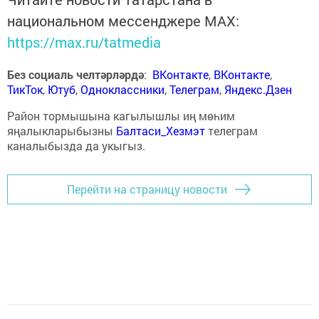
национальном мессенджере MАХ:
https://max.ru/tatmedia
Без социаль челтәрләрдә
:
ВКонтакте
,
ВКонтакте
,
ТикТок
,
Ютуб
,
Одноклассники
,
Телеграм
,
Яндекс.Дзен
Район тормышына кагылышлы иң мөһим
яңалыкларыбызны
Балтаси_Хезмэт
телеграм
каналыбызда да укыгыз.
Перейти на страницу новости