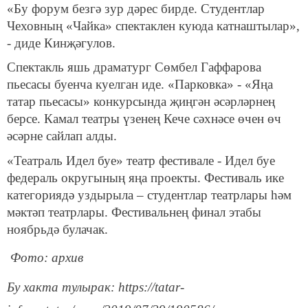
«Бу форум безгә зур дәрес бирде. Студентлар
Чеховның «Чайка» спектаклен куюда катнаштылар»,
- диде Кинҗәгулов.
Спектакль яшь драматург Сөмбел Гаффарова
пьесасы буенча куелган иде. «Парковка» - «Яңа
татар пьесасы» конкурсында җиңгән әсәрләрнең
берсе. Камал театры үзенең Кече сәхнәсе өчен өч
әсәрне сайлап алды.
«Театраль Идел буе» театр фестивале - Идел буе
федераль округының яңа проекты. Фестиваль ике
категориядә уздырыла – студентлар театрлары һәм
мәктәп театрлары. Фестивальнең финал этабы
ноябрьдә булачак.
Фото: архив
Бу хакта тулырак: https://tatar-