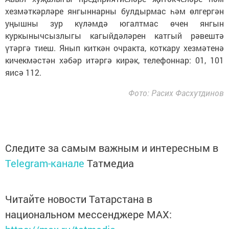
хезмәткәрләре янгыннарны булдырмас һәм өлгергән
уңышны зур күләмдә югалтмас өчен янгын
куркынычсызлыгы кагыйдәләрен катгый рәвештә
үтәргә тиеш. Янып киткән очракта, коткару хезмәтенә
кичекмәстән хәбәр итәргә кирәк, телефоннар: 01, 101
яисә 112.
Фото: Расих Фасхутдинов
Следите за самым важным и интересным в
Telegram-канале
Татмедиа
Читайте новости Татарстана в
национальном мессенджере MАХ: