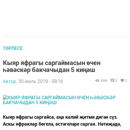
ТӨРЛЕСЕ
Кыяр яфрагы саргаймасын өчен
һәвәскәр бакчачыдан 5 киңәш
Автор,
30 июль 2019 - 09:16
3536
0
2
Кыяр яфрагы саргайса, аңа калий җитми дигән сүз.
Аскы яфраклар бөгелә, өстәгеләре саргая. Нәтиҗәдә,