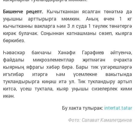
Бишенче рецепт.
Кычытканнан ясалган төнәтмә дә
уңышны арттырырга мөмкин. Аның өчен 1 кг
кычытканны вакларга һәм 3 л суда 1 тәүлек төнәтергә
кирәк булачак. Соңыннан катнашманы сөзеп, кыярга
бөркибез.
Һәвәскәр бакчачы Хәнәфи Гарәфиев әйтүенчә,
файдалы микроэлементлар җитмәгән очракта
кыярның яфрагы хәбәр бирә. Бары тик үзгәрешләргә
игътибар итәргә һәм үсемлекне вакытында
тукландырырга киңәш итә ул. Тик тукландыру артып
китсә, үсеш туктала, кыяр уңышы сизелерлек кими
икән.
Бу хакта тулырак:
intertat.tatar
Фото: Салават Камалетдинов