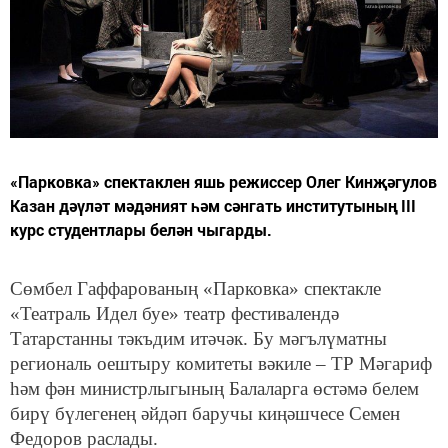
«Парковка» спектаклен яшь режиссер Олег Кинҗәгулов
Казан дәүләт мәдәният һәм сәнгать институтының III
курс студентлары белән чыгарды.
Сөмбел Гаффарованың «Парковка» спектакле
«Театраль Идел буе» театр фестивалендә
Татарстанны тәкъдим итәчәк. Бу мәгълүматны
региональ оештыру комитеты вәкиле – ТР Мәгариф
һәм фән министрлыгының Балаларга өстәмә белем
бирү бүлегенең әйдәп баручы киңәшчесе Семен
Федоров раслады.