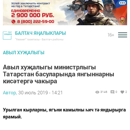
БАЛТАЧ ЯҢАЛЫКЛАРЫ
16+
"Хезмәт" газетасы - Балтач районы
АВЫЛ ХУҖАЛЫГЫ
Авыл хуҗалыгы министрлыгы
Татарстан басуларында янгыннарны
кисәтергә чакыра
Автор,
30 июль 2019 - 14:21
3146
0
2
Урылган кырларны, ягъни камылны һич тә яндырырга
ярамый.