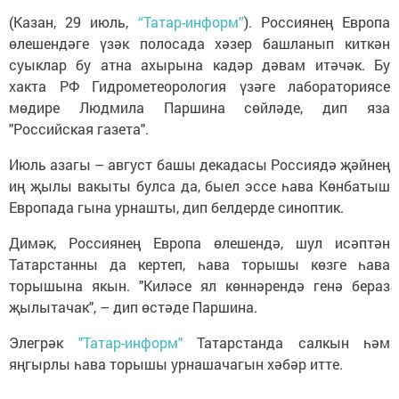
(Казан, 29 июль,
“Татар-информ”
). Россиянең Европа
өлешендәге үзәк полосада хәзер башланып киткән
суыклар бу атна ахырына кадәр дәвам итәчәк. Бу
хакта РФ Гидрометеорология үзәге лабораториясе
мөдире Людмила Паршина сөйләде, дип яза
"Российская газета".
Июль азагы – август башы декадасы Россиядә җәйнең
иң җылы вакыты булса да, быел эссе һава Көнбатыш
Европада гына урнашты, дип белдерде синоптик.
Димәк, Россиянең Европа өлешендә, шул исәптән
Татарстанны да кертеп, һава торышы көзге һава
торышына якын. "Киләсе ял көннәрендә генә бераз
җылытачак", – дип өстәде Паршина.
Элегрәк
"Татар-информ"
Татарстанда салкын һәм
яңгырлы һава торышы урнашачагын хәбәр итте.