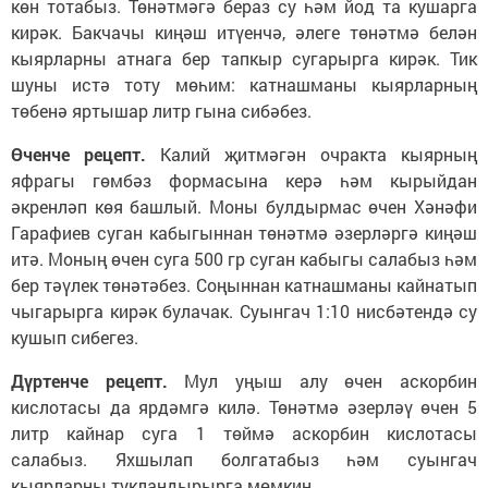
көн тотабыз. Төнәтмәгә бераз су һәм йод та кушарга
кирәк. Бакчачы киңәш итүенчә, әлеге төнәтмә белән
кыярларны атнага бер тапкыр сугарырга кирәк. Тик
шуны истә тоту мөһим: катнашманы кыярларның
төбенә яртышар литр гына сибәбез.
Өченче рецепт.
Калий җитмәгән очракта кыярның
яфрагы гөмбәз формасына керә һәм кырыйдан
әкренләп көя башлый. Моны булдырмас өчен Хәнәфи
Гарафиев суган кабыгыннан төнәтмә әзерләргә киңәш
итә. Моның өчен суга 500 гр суган кабыгы салабыз һәм
бер тәүлек төнәтәбез. Соңыннан катнашманы кайнатып
чыгарырга кирәк булачак. Суынгач 1:10 нисбәтендә су
кушып сибегез.
Дүртенче рецепт.
Мул уңыш алу өчен аскорбин
кислотасы да ярдәмгә килә. Төнәтмә әзерләү өчен 5
литр кайнар суга 1 төймә аскорбин кислотасы
салабыз. Яхшылап болгатабыз һәм суынгач
кыярларны тукландырырга мөмкин.