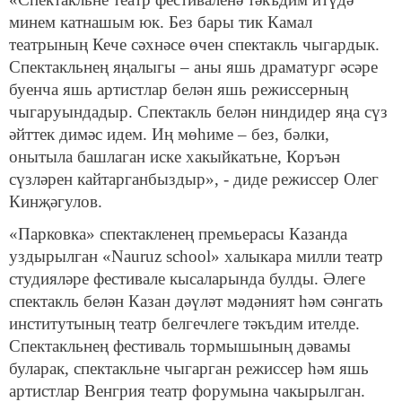
минем катнашым юк. Без бары тик Камал
театрының Кече сәхнәсе өчен спектакль чыгардык.
Спектакльнең яңалыгы – аны яшь драматург әсәре
буенча яшь артистлар белән яшь режиссерның
чыгаруындадыр. Спектакль белән ниндидер яңа сүз
әйттек димәс идем. Иң мөһиме – без, бәлки,
онытыла башлаган иске хакыйкатьне, Коръән
сүзләрен кайтарганбыздыр», - диде режиссер Олег
Кинҗәгулов.
«Парковка» спектакленең премьерасы Казанда
уздырылган «Nauruz sсhool» халыкара милли театр
студияләре фестивале кысаларында булды. Әлеге
спектакль белән Казан дәүләт мәдәният һәм сәнгать
институтының театр белгечлеге тәкъдим ителде.
Спектакльнең фестиваль тормышының дәвамы
буларак, спектакльне чыгарган режиссер һәм яшь
артистлар Венгрия театр форумына чакырылган.