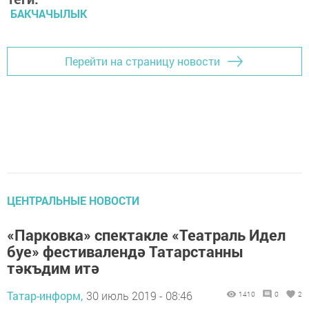
БАКЧАЧЫЛЫК
Перейти на страницу новости
ЦЕНТРАЛЬНЫЕ НОВОСТИ
«Парковка» спектакле «Театраль Идел
буе» фестивалендә Татарстанны
тәкъдим итә
Татар-информ,
30 июль 2019 - 08:46
1410
0
2