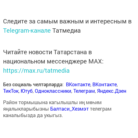
Следите за самым важным и интересным в
Telegram-канале
Татмедиа
Читайте новости Татарстана в
национальном мессенджере MАХ:
https://max.ru/tatmedia
Без социаль челтәрләрдә
:
ВКонтакте
,
ВКонтакте
,
ТикТок
,
Ютуб
,
Одноклассники
,
Телеграм
,
Яндекс.Дзен
Район тормышына кагылышлы иң мөһим
яңалыкларыбызны
Балтаси_Хезмэт
телеграм
каналыбызда да укыгыз.