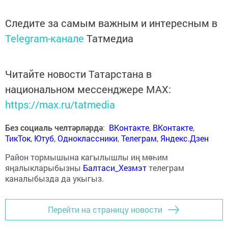
Следите за самым важным и интересным в
Telegram-канале
Татмедиа
Читайте новости Татарстана в
национальном мессенджере MАХ:
https://max.ru/tatmedia
Без социаль челтәрләрдә
:
ВКонтакте
,
ВКонтакте
,
ТикТок
,
Ютуб
,
Одноклассники
,
Телеграм
,
Яндекс.Дзен
Район тормышына кагылышлы иң мөһим
яңалыкларыбызны
Балтаси_Хезмэт
телеграм
каналыбызда да укыгыз.
Перейти на страницу новости