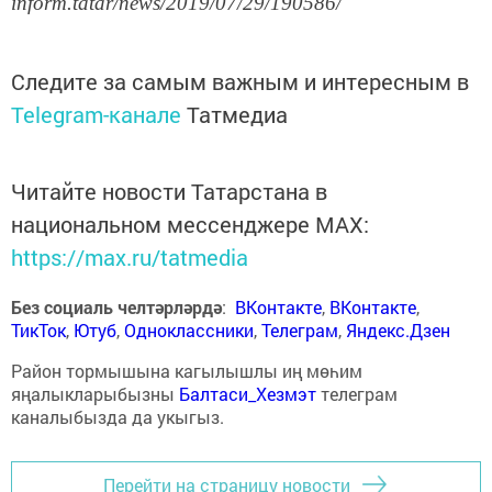
inform.tatar/news/2019/07/29/190586/
Следите за самым важным и интересным в
Telegram-канале
Татмедиа
Читайте новости Татарстана в
национальном мессенджере MАХ:
https://max.ru/tatmedia
Без социаль челтәрләрдә
:
ВКонтакте
,
ВКонтакте
,
ТикТок
,
Ютуб
,
Одноклассники
,
Телеграм
,
Яндекс.Дзен
Район тормышына кагылышлы иң мөһим
яңалыкларыбызны
Балтаси_Хезмэт
телеграм
каналыбызда да укыгыз.
Перейти на страницу новости