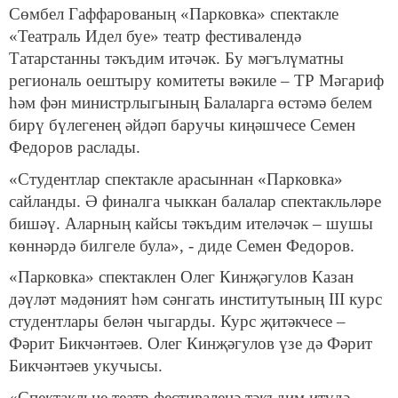
Сөмбел Гаффарованың «Парковка» спектакле
«Театраль Идел буе» театр фестивалендә
Татарстанны тәкъдим итәчәк. Бу мәгълүматны
региональ оештыру комитеты вәкиле – ТР Мәгариф
һәм фән министрлыгының Балаларга өстәмә белем
бирү бүлегенең әйдәп баручы киңәшчесе Семен
Федоров раслады.
«Студентлар спектакле арасыннан «Парковка»
сайланды. Ә финалга чыккан балалар спектакльләре
бишәү. Аларның кайсы тәкъдим ителәчәк – шушы
көннәрдә билгеле була», - диде Семен Федоров.
«Парковка» спектаклен Олег Кинҗәгулов Казан
дәүләт мәдәният һәм сәнгать институтының III курс
студентлары белән чыгарды. Курс җитәкчесе –
Фәрит Бикчәнтәев. Олег Кинҗәгулов үзе дә Фәрит
Бикчәнтәев укучысы.
«Спектакльне театр фестиваленә тәкъдим итүдә