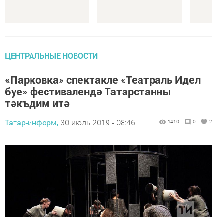
ЦЕНТРАЛЬНЫЕ НОВОСТИ
«Парковка» спектакле «Театраль Идел
буе» фестивалендә Татарстанны
тәкъдим итә
Татар-информ,
30 июль 2019 - 08:46
1410
0
2