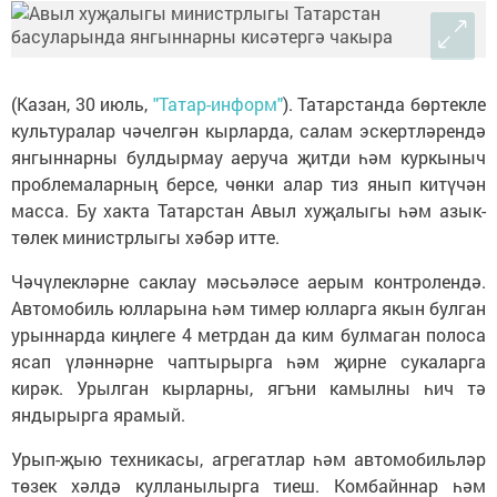
(Казан, 30 июль,
"Татар-информ"
). Татарстанда бөртекле
культуралар чәчелгән кырларда, салам эскертләрендә
янгыннарны булдырмау аеруча җитди һәм куркыныч
проблемаларның берсе, чөнки алар тиз янып китүчән
масса. Бу хакта Татарстан Авыл хуҗалыгы һәм азык-
төлек министрлыгы хәбәр итте.
Чәчүлекләрне саклау мәсьәләсе аерым контролендә.
Автомобиль юлларына һәм тимер юлларга якын булган
урыннарда киңлеге 4 метрдан да ким булмаган полоса
ясап үләннәрне чаптырырга һәм җирне сукаларга
кирәк. Урылган кырларны, ягъни камылны һич тә
яндырырга ярамый.
Урып-җыю техникасы, агрегатлар һәм автомобильләр
төзек хәлдә кулланылырга тиеш. Комбайннар һәм