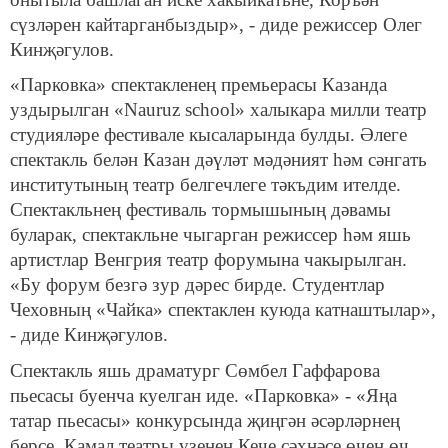
сүзләрен кайтарганбыздыр», - диде режиссер Олег
Кинҗәгулов.
«Парковка» спектакленең премьерасы Казанда
уздырылган «Nauruz sсhool» халыкара милли театр
студияләре фестивале кысаларында булды. Әлеге
спектакль белән Казан дәүләт мәдәният һәм сәнгать
институтының театр белгечлеге тәкъдим ителде.
Спектакльнең фестиваль тормышының дәвамы
буларак, спектакльне чыгарган режиссер һәм яшь
артистлар Венгрия театр форумына чакырылган.
«Бу форум безгә зур дәрес бирде. Студентлар
Чеховның «Чайка» спектаклен куюда катнаштылар»,
- диде Кинҗәгулов.
Спектакль яшь драматург Сөмбел Гаффарова
пьесасы буенча куелган иде. «Парковка» - «Яңа
татар пьесасы» конкурсында җиңгән әсәрләрнең
берсе. Камал театры үзенең Кече сәхнәсе өчен өч