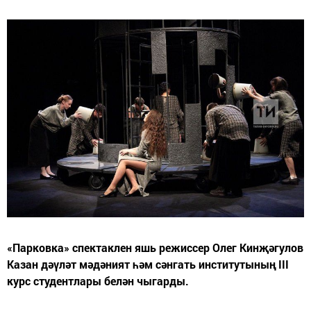
«Парковка» спектаклен яшь режиссер Олег Кинҗәгулов
Казан дәүләт мәдәният һәм сәнгать институтының III
курс студентлары белән чыгарды.