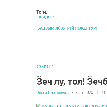
Теги:
ВӦЙДЫР
БАДӞЫМ ЛӦЗЯ I-ТӤ ЛЮКЕТ ГУРТ
АЗЬЛАНЕ
Ӟеч лу, тол! Ӟеч
Ольга Плотникова,
7 март 2020 - 18:41