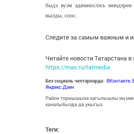
быдэ вуэм адямиослэсь миндэрен
вылды, соос.
Следите за самым важным и 
Читайте новости Татарстана 
https://max.ru/tatmedia
Без социаль челтәрләрдә
:
ВКонтакте
,
Яндекс.Дзен
Район тормышына кагылышлы иң мө
каналыбызда да укыгыз.
Теги: