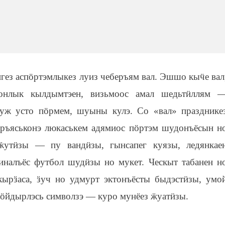
ӥ
гез асп
ӧ
ртэмлыкез луиз чеберъям вал. Эшшо кы
ӵ
е вал
онлык кылдымтэен, визьмоос амал шедьт
ӥ
ллям 
Туж усто п
ӧ
рмем, шуыны кулэ. Со «вал» празднике
ыръяськонэ люкаськем адямиос п
ӧ
ртэм шудонъёсын н
ӝ
ут
ӥ
зы — пу ванд
ӥ
зы, гынсапег куязы, ледянкае
иналъёс футбол шуд
ӥ
зы но мукет. Ческыт табанен н
кыр
ӟ
аса,
ӟ
уч но удмурт эктонъёсты быдэст
ӥ
зы, умо
ӧ
йдырлэсь символзэ — куро мунёез
ӝ
уат
ӥ
зы.