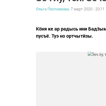
Ольга Плотникова,
7 март 2020 - 20:11
Кӧня ке ар радысь ини Бадӟым
пусъё. Туэ но ортчытӥзы.