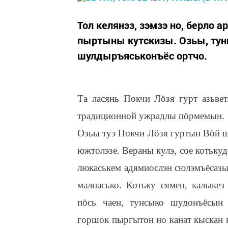
Тол келянэз, зэмзэ но, берло
пыртыны кутскизы. Озьы, тун
шулдыръяськонъёс ортчо.
Та ласянь Покчи Л
ӧ
зя гурт азьвет
традиционной ужрадлы п
ӧ
рмемын.
Озьы туэ Покчи Л
ӧ
зя гуртын В
ӧ
й 
южтолэзе. Вераны кулэ, сое котькуд
люкаськем адямиослэн сюлэмъёсазы 
малпасько. Котьку сямен, калыке
п
ӧ
сь чаен, тунсыко шудонъёсын
горшок пыргытон но канат кыскан 