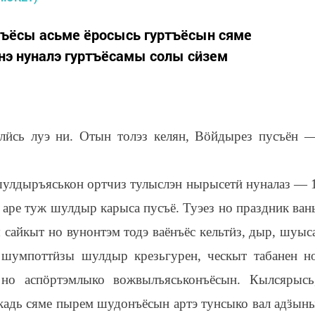
 аръёсы асьме ёросысь гуртъёсын сяме
нэ нуналэ гуртъёсамы солы сӥзем
л
ӥ
сь луэ ни. Отын толэз келян, В
ӧ
йдырез пусъён 
шулдыръяськон ортчиз тулыслэн нырысет
ӥ
нуналаз — 
 аре туж шулдыр карыса пусъё. Туэез но праздник ван
сайкыт но вунонтэм тодэ ваёнъёс кельт
ӥ
з, дыр, шуыс
з шумпотт
ӥ
зы шулдыр крезьгурен, ческыт табанен н
 но асп
ӧ
ртэмлыко вожвылъяськонъёсын. Кылсярысь
кадь сяме пырем шудонъёсын артэ тунсыко вал ад
ӟ
ын