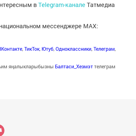
интересным в
Telegram-канале
Татмедиа
в национальном мессенджере MАХ:
ВКонтакте
,
ТикТок
,
Ютуб
,
Одноклассники
,
Телеграм
,
һим яңалыкларыбызны
Балтаси_Хезмэт
телеграм