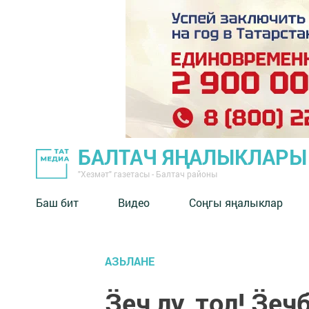
БАЛТАЧ ЯҢАЛЫКЛАРЫ
"Хезмәт" газетасы - Балтач районы
Баш бит
Видео
Соңгы яңалыклар
АЗЬЛАНЕ
Ӟеч лу, тол! Ӟеч