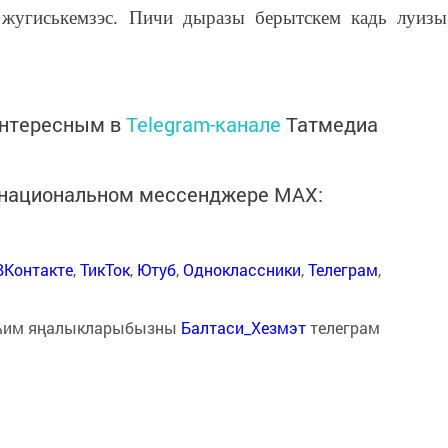
 жугиськемзэс. Пичи дыразы берытскем кадь луизы
интересным в
Telegram-канале
Татмедиа
в национальном мессенджере MАХ:
ВКонтакте
,
ТикТок
,
Ютуб
,
Одноклассники
,
Телеграм
,
һим яңалыкларыбызны
Балтаси_Хезмэт
телеграм