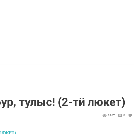
бур, тулыс! (2-тӥ люкет)
1947
0