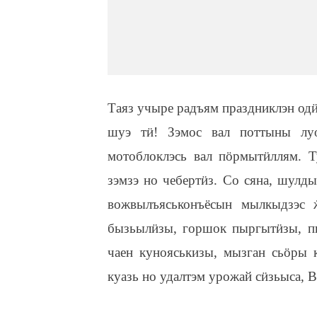
Таяз учыре радъям праздниклэн од
шуэ т
ӥ
! Зэмос вал поттыны лу
мотоблоклэсь вал п
ӧ
рмыт
ӥ
ллям. 
зэмзэ но чеберт
ӥ
з. Со сяна, шулд
вожвылъяськонъёсын мылкыдзэс
бызьыл
ӥ
зы, горшок пыргыт
ӥ
зы, п
чаен кунояськизы, мызган сь
ӧ
ры 
куазь но удалтэм урожай с
ӥ
зьыса, В