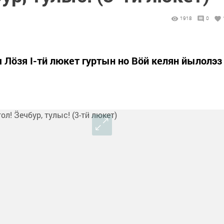
1918
0
 Лӧзя I-тӥ люкет гуртын но Вӧй келян йылолэз