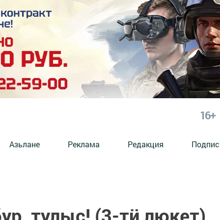
16+
Азьлане
Реклама
Редакция
Подпис
бур, тулыс! (3-тӥ люкет)