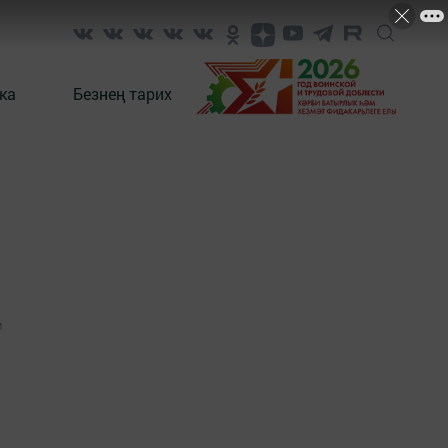
ка
Безнең тарих
1