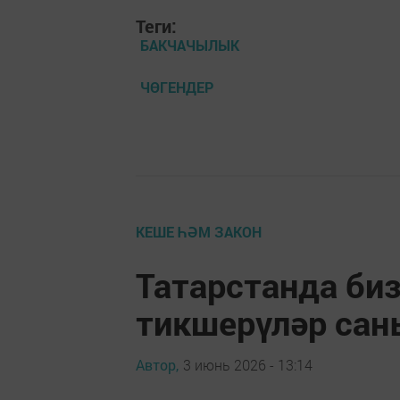
Теги:
БАКЧАЧЫЛЫК
ЧӨГЕНДЕР
КЕШЕ ҺӘМ ЗАКОН
Татарстанда би
тикшерүләр сан
Автор,
3 июнь 2026 - 13:14