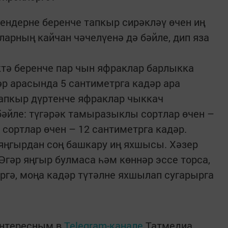
ндерне беренче тапкыр сирәкләү өчен иң
ларның кайчан чәчелүенә дә бәйле, дип яза
тә беренче пар чын яфраклар барлыкка
әр арасында 5 сантиметрга кадәр ара
тапкыр дүртенче яфраклар чыккач
бәйле: түгәрәк тамыразыклы сортлар өчен –
 сортлар өчен – 12 сантиметрга кадәр.
яңгырдан соң башкару иң яхшысы. Хәзер
Әгәр яңгыр булмаса һәм көннәр эссе торса,
ергә, моңа кадәр түтәлне яхшылап сугарырга
интересным в
Telegram-канале
Татмедиа