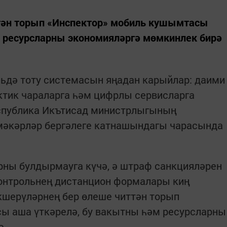
тән торып «Инспектор» мобиль кушымтасы
м ресурсларны экономияләргә мөмкинлек бирә
ьдә тоту системасын яңадан карыйлар: даими
тик чараларга һәм цифрлы сервисларга
еспублика Икътисад министрлыгының
мәкәрләр бергәлеге катнашындагы чарасында
арны булдырмауга күчә, ә штраф санкцияләрен
контрольнең дистанцион формалары киң
кшерүләрнең бер өлеше читтән торып
ы аша үткәрелә, бу вакытны һәм ресурсларны
ә.