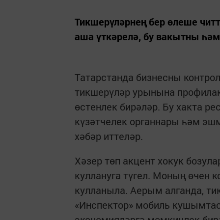
Тикшерүләрнең бер өлеше чит
аша үткәрелә, бу вакытны һә
Татарстанда бизнесны контрол
тикшерүләр урынына профилак
өстенлек бирәләр. Бу хакта р
күзәтчелек органнары һәм эш
хәбәр иттеләр.
Хәзер төп акцент хокук бозул
куллануга түгел. Моның өчен 
кулланыла. Аерым алганда, ти
«Инспектор» мобиль кушымтас
экономияләргә мөмкинлек бир