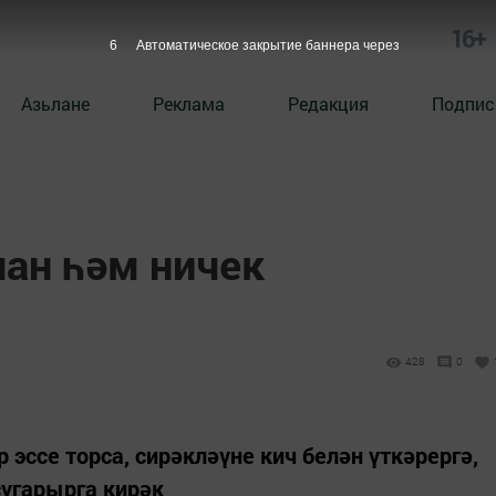
16+
5
Автоматическое закрытие баннера через
Азьлане
Реклама
Редакция
Подпис
чан һәм ничек
428
0
 эссе торса, сирәкләүне кич белән үткәрергә,
угарырга кирәк