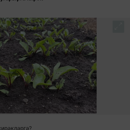
сирәкләргә?