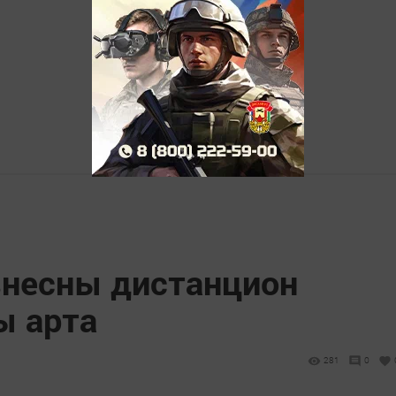
знесны дистанцион
ы арта
281
0