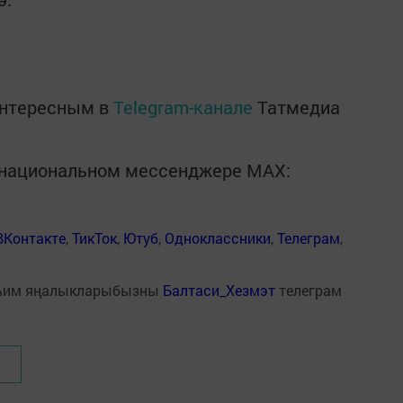
интересным в
Telegram-канале
Татмедиа
в национальном мессенджере MАХ:
ВКонтакте
,
ТикТок
,
Ютуб
,
Одноклассники
,
Телеграм
,
һим яңалыкларыбызны
Балтаси_Хезмэт
телеграм