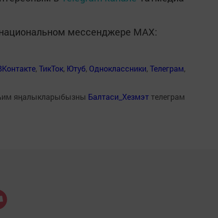
в национальном мессенджере MАХ:
ВКонтакте
,
ТикТок
,
Ютуб
,
Одноклассники
,
Телеграм
,
һим яңалыкларыбызны
Балтаси_Хезмэт
телеграм