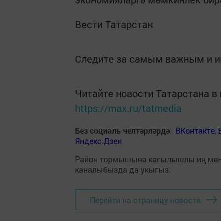
Вести Татарстан
Следите за самым важным и 
Читайте новости Татарстана 
https://max.ru/tatmedia
Без социаль челтәрләрдә
:
ВКонтакте
,
Яндекс.Дзен
Район тормышына кагылышлы иң мө
каналыбызда да укыгыз.
Перейти на страницу новости