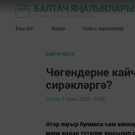
БАЛТАЧ ЯҢАЛЫКЛАРЫ
"Хезмәт" газетасы - Балтач районы
Баш бит
Видео
Соңгы яңалыклар
БАКЧАЧЫГА
Чөгендерне кай
сирәкләргә?
Автор,
3 июнь 2026 - 14:00
Әгәр яңгыр булмаса һәм көннәр
моңа кадәр түтәлне яхшылап с