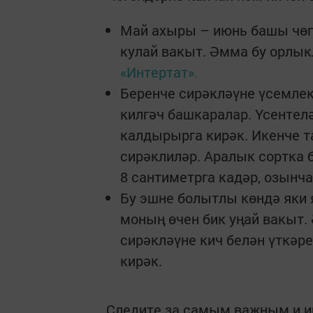
Май ахыры – июнь башы чөге
кулай вакыт. Әмма бу орлык
«Интертат».
Беренче сирәкләүне үсемлек
килгәч башкаралар. Үсентел
калдырырга кирәк. Икенче 
сирәклиләр. Аралык сортка 
8 сантиметрга кадәр, озынча
Бу эшне болытлы көндә яки 
моның өчен бик уңай вакыт. 
сирәкләүне кич белән үткәр
кирәк.
Следите за самым важным и 