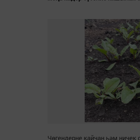
Чөгендерне кайчан һәм ничек 