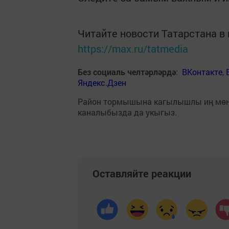
Читайте новости Татарстана 
https://max.ru/tatmedia
Без социаль челтәрләрдә
:
ВКонтакте
,
Яндекс.Дзен
Район тормышына кагылышлы иң мө
каналыбызда да укыгыз.
Оставляйте реакции