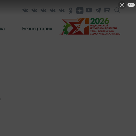
ка
Безнең тарих
1