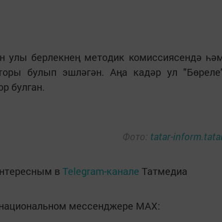
н улы берлекнең методик комиссиясендә һә
торы булып эшләгән. Аңа кадәр ул "Бөреле
р булган.
Фото:
tatar-inform.tata
интересным в
Telegram-канале
Татмедиа
в национальном мессенджере MАХ: