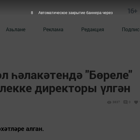
16+
7
Автоматическое закрытие баннера через
Азьлане
Реклама
Редакция
Подпис
л һәлакәтендә "Бөреле"
екке директоры үлгән
3837
0
хәтләре алган.