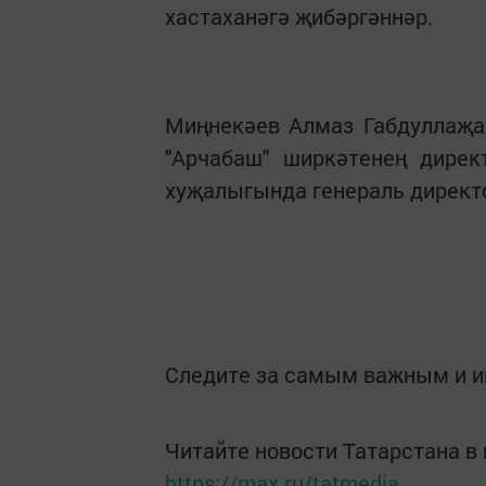
хастаханәгә җибәргәннәр.
Миңнекәев Алмаз Габдуллаҗа
"Арчабаш" ширкәтенең дирек
хуҗалыгында генераль директо
Следите за самым важным и 
Читайте новости Татарстана 
https://max.ru/tatmedia