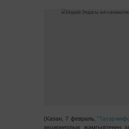
(Казан, 7 февраль,
"Татар-инф
акционерлык җәмгыятенең э