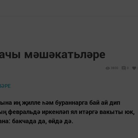
чачы мәшәкатьләре
3800
0
на иң җилле һәм бураннарга бай ай дип
ың февральдә иркенләп ял итәргә вакыты юк,
а: бакчада да, өйдә дә.