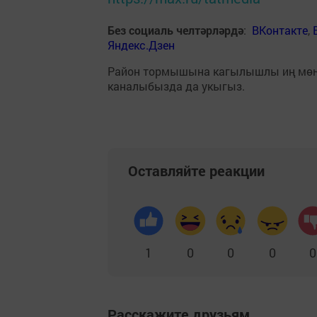
Без социаль челтәрләрдә
:
ВКонтакте
,
Яндекс.Дзен
Район тормышына кагылышлы иң мө
каналыбызда да укыгыз.
Оставляйте реакции
1
0
0
0
0
Расскажите друзьям