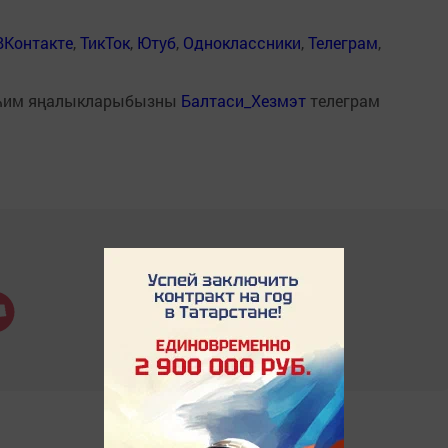
ВКонтакте
,
ТикТок
,
Ютуб
,
Одноклассники
,
Телеграм
,
һим яңалыкларыбызны
Балтаси_Хезмэт
телеграм