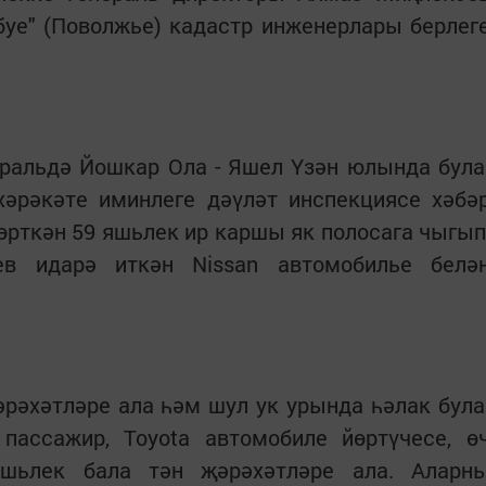
 буе" (Поволжье) кадастр инженерлары берлег
вральдә Йошкар Ола - Яшел Үзән юлында була
әрәкәте иминлеге дәүләт инспекциясе хәбә
йөрткән 59 яшьлек ир каршы як полосага чыгып
в идарә иткән Nissan автомобилье белә
рәхәтләре ала һәм шул ук урында һәлак була
 пассажир, Toyota автомобиле йөртүчесе, ө
яшьлек бала тән җәрәхәтләре ала. Аларн