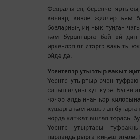
Февральнең беренче яртысы,
көннәр, көчле җилләр һәм б
бозларның иң нык туңган чаг
һәм бураннарга бай ай дип
иркенләп ял итәргә вакыты юк
өйдә дә.
Үсентеләр утыртыр вакыт җи
Үсенте утыртыр өчен туфракн
сатып алуны хуп күрә. Бүген
чәчәр алдыннан һәр килосын
кушарга һәм яхшылап бутарга 
чорда кат-кат ашлап торасы б
Үсенте утыртасы туфракн
парландырырга киңәш ителә.