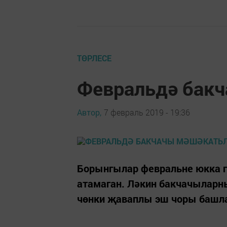
ТӨРЛЕСЕ
Февральдә бак
Автор,
7 февраль 2019 - 19:36
Борынгылар февральне юкка гы
атамаган. Ләкин бакчачыларн
чөнки җаваплы эш чоры башлан