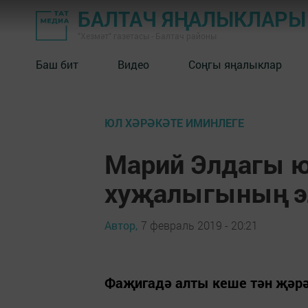
БАЛТАЧ ЯҢАЛЫКЛАРЫ
"Хезмәт" газетасы - Балтач районы
Баш бит
Видео
Соңгы яңалыклар
ЮЛ ХӘРӘКӘТЕ ИМИНЛЕГЕ
Марий Элдагы ю
хуҗалыгының эл
Автор,
7 февраль 2019 - 20:21
Фаҗигадә алты кеше тән җәрә