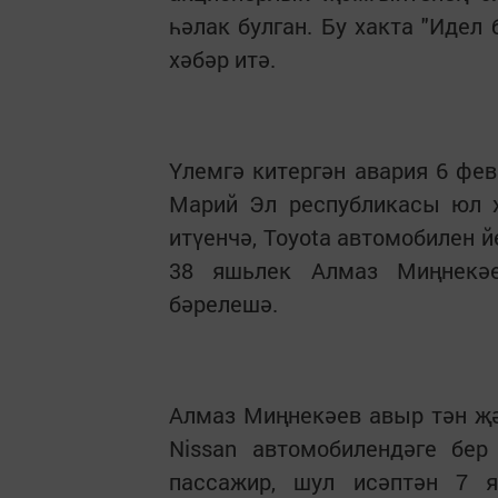
һәлак булган. Бу хакта "Идел
хәбәр итә.
Үлемгә китергән авария 6 фе
Марий Эл республикасы юл х
итүенчә, Toyota автомобилен 
38 яшьлек Алмаз Миңнекәе
бәрелешә.
Алмаз Миңнекәев авыр тән җә
Nissan автомобилендәге бер
пассажир, шул исәптән 7 