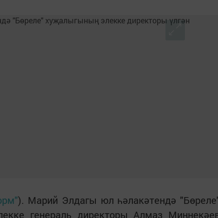
орм"
). Марий Элдагы юл һәлакәтендә "Бөреле
лекке генераль директоры Алмаз Миңнекәе