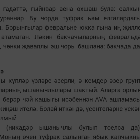
 гадәттә, гыйнвар аена охшаш була: салкы
ураннар. Бу чорда туфрак һәм елгалардаг
ы. Борынгылар февральне юкка гына иң җилл
 атамаган. Ләкин бакчачыларның февральд
, чөнки җаваплы эш чоры башлана: бакчада да
тә
ы күпләр үзләре әзерли, ә кемдер әзер грун
 аларның ышанычлылары шактый. Аларга орлы
а берәр чәй кашыгы исәбеннән AVA ашламас
киңәш ителә. Болай иткәндә, үсентеләрне үскә
улмый.
ы (никадәр ышанычлы булып тоелса да)
 Моның өчен туфрак салынган ябык капчыкн