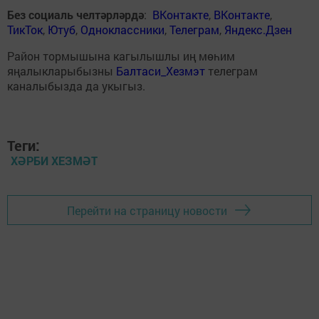
Без социаль челтәрләрдә
:
ВКонтакте
,
ВКонтакте
,
ТикТок
,
Ютуб
,
Одноклассники
,
Телеграм
,
Яндекс.Дзен
Район тормышына кагылышлы иң мөһим
яңалыкларыбызны
Балтаси_Хезмэт
телеграм
каналыбызда да укыгыз.
Теги:
ХӘРБИ ХЕЗМӘТ
Перейти на страницу новости