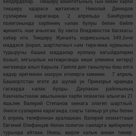
белдерделәр. Тикшерү комитетының Тын океан хәрби
тикшерү идарәсе җитәкчесе Николай Демидов
сүзләренә караганда, 2 апрельдә Бамбурово
полигонында хәрбинең һәлак булуы белән бәйле
җинаять эше ачылган. Бу хакта Владивосток басмасы
хәбәр итә. Тикшерү Җинаять кодексының 349.2нче
маддәсе (корал, шартлаткыч һәм тирә-якка куркыныч
тудыручы башка маддәләр куллану кагыйдәләрен
бозып, ялгышлык нәтиҗәсендә кеше үлеменә китерү)
нигезендә алып барыла. Гаепле дип танылучы биш елга
кадәр ирегеннән мәхрүм ителергә мөмкин. 7 апрель
Башкортстан егете дә шулай ук Приморье краенда
гаскәрдә һәлак булды. Дәүләкән районының
Камчалытамак авылыннан хәрби хезмәткә алынган 21
яшьлек Валерий Степанов минага эләгеп шартлый.
Әнисе сүзләренә караганда, соңгы тапкыр ул улы белән
6 апрель телефоннан аралашкан. Валерий хезмәттәше
Евгений Епифанцев белән полигон сакларга җибәрелүе
турында әйткән. Имеш, җирле халык аннан тимер-