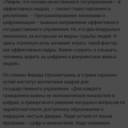
«Уверен, что основа качественного госуправления – в
эффективных кадрах, – сказал глава парламента
республики. – Программирование экономики и
цифровизация – важные направления эффективного
государственного управления. Но это два бездушных
механизма, за которыми не видны судьбы людей. И
здесь огромную роль начинает играть такой фактор,
как эффективные кадры. Важно слушать и слышать
человека, видеть за цифрами и документами живых
людей».
По словам Фарида Мухаметшина, в стране серьезно
ослаб институт воспитания кадров для
государственного управления. «Для каждого
гражданина важны не экономические показатели в
цифрах, а прежде всего решение насущных вопросов по
заработной плате, доступному образованию и
медицине, чистым дворам. Люди устали от языка
программ – цифр и показателей. Надо напрямую