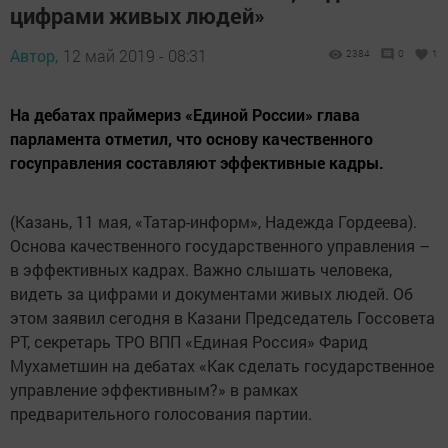
цифрами живых людей»
Автор,
12 май 2019 - 08:31
2384
0
1
На дебатах праймериз «Единой России» глава
парламента отметил, что основу качественного
госуправления составляют эффективные кадры.
(Казань, 11 мая, «Татар-информ», Надежда Гордеева).
Основа качественного государственного управления –
в эффективных кадрах. Важно слышать человека,
видеть за цифрами и документами живых людей. Об
этом заявил сегодня в Казани Председатель Госсовета
РТ, секретарь ТРО ВПП «Единая Россия» Фарид
Мухаметшин на дебатах «Как сделать государственное
управление эффективным?» в рамках
предварительного голосования партии.