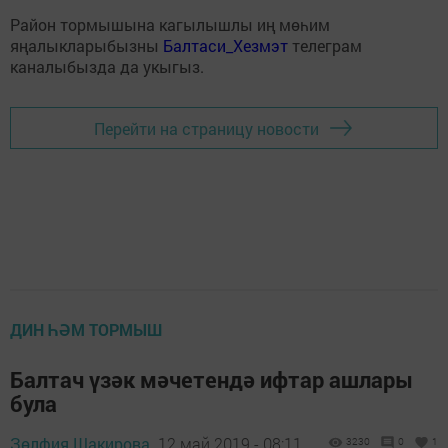
Район тормышына кагылышлы иң мөһим
яңалыкларыбызны
Балтаси_Хезмэт
телеграм
каналыбызда да укыгыз.
Перейти на страницу новости
ДИН ҺӘМ ТОРМЫШ
Балтач үзәк мәчетендә ифтар ашлары
була
Зөлфия Шакирова,
12 май 2019 - 08:11
3230
0
1