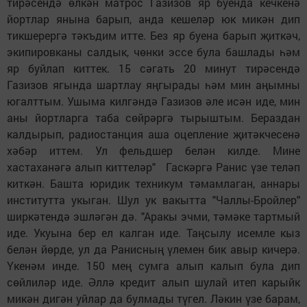
тирәсендә өлкән матрос Газизов яр буенда кечкенә
йортлар янына барып, анда кешеләр юк микән дип
тикшерергә тәкъдим итте. Без яр буена барып җиткәч,
экипировканы салдык, чөнки эссе була башлады һәм
яр буйлап киттек. 15 сәгать 20 минут тирәсендә
Газизов ягында шартлау яңгырады һәм мин аңымны
югалттым. Ушыма килгәндә Газизов әле исән иде, мин
аны йортларга таба сөйрәргә тырыштым. Бераздан
калдырып, радиостанция аша оцепление җитәкчесенә
хәбәр иттем. Ул фельдшер белән килде. Мине
хастаханәгә алып киттеләр" Гаскәргә Ранис үзе теләп
киткән. Башта юридик техникум тәмамлаган, аннары
институтта укыган. Шул ук вакытта "Чаллы-Бройлер"
ширкәтендә эшләгән дә. "Аракы эчми, тәмәке тартмый
иде. Укуына бер ел калган иде. Таңсылу исемле кыз
белән йөрде, ул да Ранисның үлемен бик авыр кичерә.
Үкенәм инде. 150 мең сумга алып калып була дип
сөйлиләр иде. Әллә кредит алып шулай итеп карыйк
микән дигән уйлар да булмады түгел. Ләкин үзе барам,