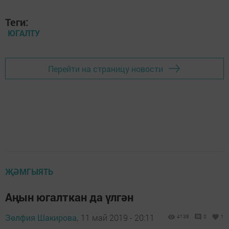
Теги:
ЮГАЛТУ
Перейти на страницу новости
ҖӘМГЫЯТЬ
Аңын югалткан да үлгән
Зөлфия Шакирова,
11 май 2019 - 20:11
4138
0
1