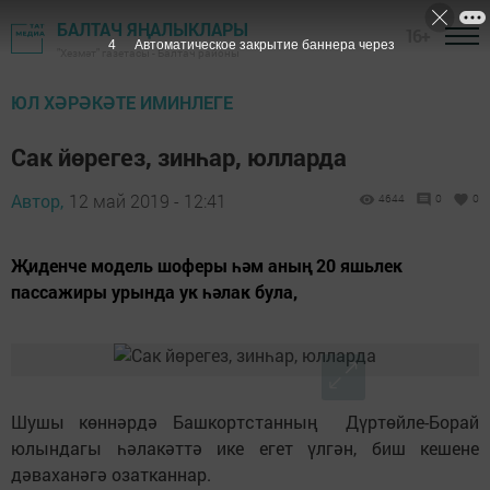
БАЛТАЧ ЯҢАЛЫКЛАРЫ
16+
3
Автоматическое закрытие баннера через
"Хезмәт" газетасы - Балтач районы
ЮЛ ХӘРӘКӘТЕ ИМИНЛЕГЕ
Сак йөрегез, зинһар, юлларда
Автор,
12 май 2019 - 12:41
4644
0
0
Җиденче модель шоферы һәм аның 20 яшьлек
пассажиры урында ук һәлак була,
Шушы көннәрдә Башкортстанның Дүртөйле-Борай
юлындагы һәлакәттә ике егет үлгән, биш кешене
дәваханәгә озатканнар.