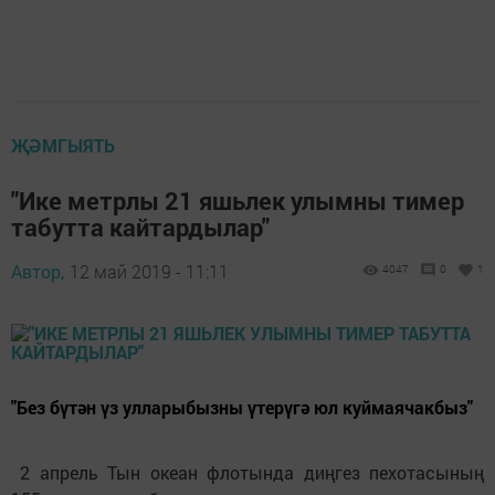
ҖӘМГЫЯТЬ
"Ике метрлы 21 яшьлек улымны тимер
табутта кайтардылар"
Автор,
12 май 2019 - 11:11
4047
0
1
"Без бүтән үз улларыбызны үтерүгә юл куймаячакбыз"
2 апрель Тын океан флотында диңгез пехотасының