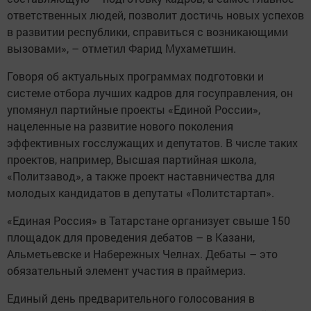
ответственных людей, позволит достичь новых успехов
в развитии республики, справиться с возникающими
вызовами», – отметил Фарид Мухаметшин.
Говоря об актуальных программах подготовки и
системе отбора лучших кадров для госуправления, он
упомянул партийные проекты «Единой России»,
нацеленные на развитие нового поколения
эффективных госслужащих и депутатов. В числе таких
проектов, например, Высшая партийная школа,
«Политзавод», а также проект наставничества для
молодых кандидатов в депутаты «Политстартап».
«Единая Россия» в Татарстане организует свыше 150
площадок для проведения дебатов – в Казани,
Альметьевске и Набережных Челнах. Дебаты – это
обязательный элемент участия в праймериз.
Единый день предварительного голосования в