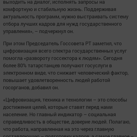
выходить на диалог, исполнять запросы на
комфортную и стабильную жизнь. Поддерживая
актуальность программ, нужно выстраивать систему
отбора лучших кадров для нужд государственного
управления», – подчеркнул он.
При этом Председатель Госсовета РТ заметил, что
цифровизация всего спектра государственных услуг
помогла «развороту госсектора к людям». Сегодня
более 80% татарстанцев получают госуслуги в
электронном виде, что снижает человеческий фактор,
повышает удовлетворенность людей работой
госорганов, добавил он.
«Цифровизация, техника и технологии – это способы
достижения целей, которые ставят перед нами
население. Но главный индикатор – социальная
справедливость в обществе, доверие людей. Полагаю,
что работа, направленная на это через главную
составляющую – подготовку кадров, а самое главное –