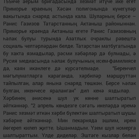
155нче аерым бригадасында хезмәт итүче ике егет
Приморье краеның Хәсән полигонында күнегүләр
вакытында снаряд астында кала. Шуларның берсе –
Ранис Газизов Татарстанның Актаныш районыннан.
Приморье краенда Актаныш егете Ранис Газизовның
һәлак булуы турында Азатлык очраклы рәвештә
социаль челтәрләрдән белде. Татарстан матбугатында
бу хакта язмадылар, рәсми хәбәрләр дә булмады, ә
Русия медиасында һәлак булучының исем-фамилиясе
дә, каян икәнлеге дә күрсәтелмәде. "Беренчел
мәгълүматларга караганда, хәрбиләр маршруттан
тайпылган, алар янына снаряд төшкән. Берсе һәлак
булган, икенчесе яраланган" дип кенә яздылар.
Хәрбинең әнисенә шул ук көнне шалтыратып
әйткәннәр. "2 апрель көндезге сәгать икеләрдә иремә
Ранис хезмәт иткән хәрби бүлектән шалтыратып шушы
хәбәрне әйткәннәр. Мин пекарняда эшлим, ирем
йөгереп килеп җитте. Ышанмадым. Үзем шул номерга
шалтыраттым. Үлде диделәр. Эштәге кызлар белән