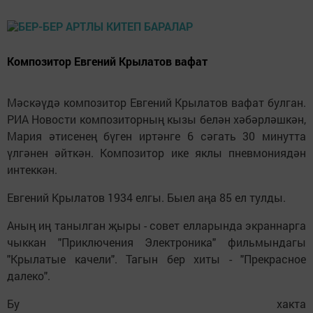
Композитор Евгений Крылатов вафат
Мәскәүдә композитор Евгений Крылатов вафат булган.
РИА Новости композиторның кызы белән хәбәрләшкән,
Мария әтисенең бүген иртәнге 6 сәгать 30 минутта
үлгәнен әйткән. Композитор ике яклы пневмониядән
интеккән.
Евгений Крылатов 1934 елгы. Быел аңа 85 ел тулды.
Аның иң танылган җыры - совет елларында экраннарга
чыккан "Приключения Электроника" фильмындагы
"Крылатые качели". Тагын бер хиты - "Прекрасное
далеко".
Бу хакта