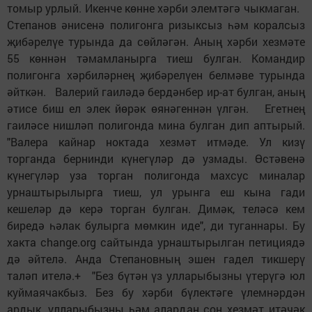
томыр урлый. Икенче көнне хәрби элемтәгә чыкмаган.
Степанов әнисенә полигонга ризыксыз һәм коралсыз
җибәрелүе турында да сөйләгән. Аның хәрби хезмәте
55 көннән тәмамланырга тиеш булган. Командир
полигонга хәрбиләрнең җибәрелүен белмәве турында
әйткән. Валерий гаиләдә бердәнбер ир-ат булган, аның
әтисе биш ел элек йөрәк өянәгеннән үлгән. Егетнең
гаиләсе нишләп полигонда мина булган дип аптырый.
"Валера кайнар ноктада хезмәт итмәде. Ул кизү
торганда бернинди күнегүләр дә узмады. Өстәвенә
күнегүләр уза торган полигонда махсус миналар
урнаштырылырга тиеш, ул урынга еш кына гади
кешеләр дә керә торган булган. Димәк, теләсә кем
биредә һәлак булырга мөмкин иде", ди туганнары. Бу
хакта change.org сайтында урнаштырылган петициядә
дә әйтелә. Анда Степановның эшен гадел тикшерү
таләп ителә.+ "Без бүтән үз улларыбызны үтерүгә юл
куймаячакбыз. Без бу хәрби бүлектәге үлемнәрдән
ардык, улларыбызны һәм алардан соң хезмәт итәчәк