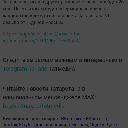
Татарстане, как и в других регионах страны, пройдет 26
мая. По его итогам будет сформирован список
кандидатов в депутаты Госсовета Татарстана VI
созыва от «Единой России».
http://Подробнее: https://www.tatar-
inform.ru/news/2019/05/11/650628/
Следите за самым важным и интересным в
Telegram-канале
Татмедиа
Читайте новости Татарстана в
национальном мессенджере MАХ:
https://max.ru/tatmedia
Без социаль челтәрләрдә
:
ВКонтакте
,
ВКонтакте
,
ТикТок
,
Ютуб
,
Одноклассники
,
Телеграм
,
Яндекс.Дзен