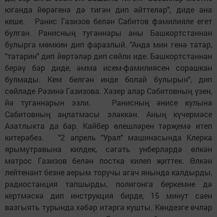
юганда йөрәгенә дә тигән дип әйттеләр", диде ана
кеше. Ранис Газизов белән Сабитов фамилияле егет
булган. Ранисның туганнары аны Башкортстаннан
булырга мөмкин дип фаразлый. "Анда мин генә татар,
"татарин" дип йөртәләр дип сөйли иде. Башкортстаннан
берәү бар диде, әмма исем-фамилиясен сорашкан
булмады. Кем белгән инде болай булырын", дип
сөйләде Рәзинә Газизова. Хәзер алар Сабитовның үзен,
йә туганнарын эзли. Ранисның әнисе кулына
Сабитовның аңлатмасы эләккән. Аның күчермәсе
Азатлыкта да бар. Кайбер өлешләрен тәрҗемә итеп
китерәбез. "2 апрель "Урал" машинасында Клерка
ярымутравына килдек, сәгать унберләрдә өлкән
матрос Газизов белән постка килеп җиттек. Өлкән
лейтенант безне аерым торучы агач янында калдырды,
радиостанция тапшырды, полигонга беркемне дә
кертмәскә дип инструкция бирде, 15 минут саен
вазгыять турында хәбәр итәргә кушты. Көндезге өчләр