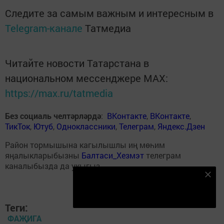
Следите за самым важным и интересным в
Telegram-канале
Татмедиа
Читайте новости Татарстана в
национальном мессенджере MАХ:
https://max.ru/tatmedia
Без социаль челтәрләрдә
:
ВКонтакте
,
ВКонтакте
,
ТикТок
,
Ютуб
,
Одноклассники
,
Телеграм
,
Яндекс.Дзен
Район тормышына кагылышлы иң мөһим
яңалыкларыбызны
Балтаси_Хезмэт
телеграм
каналыбызда да укыгыз.
Безнең Яндекс Дзен каналына языл
Подписаться
Теги:
ФАҖИГА