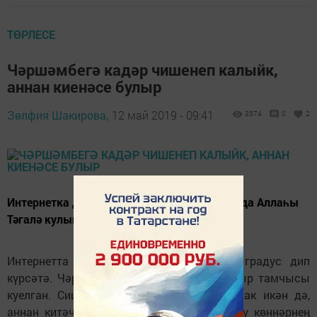
ТӨРЛЕСЕ
Чәршәмбегә кадәр чишенеп калыйк,
аннан киенәсе булыр
Зөлфия Шакирова,
12 май 2019 - 09:41
3574
0
2
Интернетка да ышанып бетеп булмый, бар да Аллаһы
Тәгалә кулында...
Интернетта Балтачта һава торышы 32 градус дип
күрсәтә. Чәршәмбе көнне бер бөртек яңгыр тамчысы
куелган. Сишәмбе көнне 28 градус булачак икән дә,
аннан китәчәк...25, 19, 17 градуслар...Кызу көннәрнең