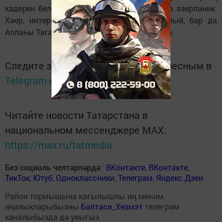
кадерен белеп калыйк та, салкын көннәргә әзерләник.
Хәер, интернетка да ышанып бетеп булмый, бар да
Аллаһы Тәгалә кулында, ни язса, шул булыр.
Следите за самым важным и интересным в
Telegram-канале
Татмедиа
Читайте новости Татарстана в
национальном мессенджере MАХ:
https://max.ru/tatmedia
Без социаль челтәрләрдә
:
ВКонтакте
,
ВКонтакте
,
ТикТок
,
Ютуб
,
Одноклассники
,
Телеграм
,
Яндекс.Дзен
Район тормышына кагылышлы иң мөһим
яңалыкларыбызны
Балтаси_Хезмэт
телеграм
каналыбызда да укыгыз.