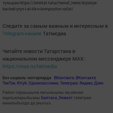
тулырак:https://intertat.tatar/hewef_heter/krylatye-
kacheli-yryn-i-at-itk-n-kompozitor-vafat/
Следите за самым важным и интересным в
Telegram-канале
Татмедиа
Читайте новости Татарстана в
национальном мессенджере MАХ:
https://max.ru/tatmedia
Без социаль челтәрләрдә
:
ВКонтакте
,
ВКонтакте
,
ТикТок
,
Ютуб
,
Одноклассники
,
Телеграм
,
Яндекс.Дзен
Район тормышына кагылышлы иң мөһим
яңалыкларыбызны
Балтаси_Хезмэт
телеграм
каналыбызда да укыгыз.