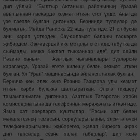
дип уйлый. "Былтыр Актаныш районының Уразай
авылыннан гаскәрдә хезмәт иткән егет үлде. Аны да
үзе гаепле булган дигәннәр. Бернинди түләүләр дә
булмаган. Майда Раниска 22 яшь тула иде. 21 ел буена
аны карап үстердек. Сау-сәламәт баланы гаскәргә
җибәрдем. Әзмәвердәй ике метрлы егет иде, табутка да
сыймады, көчкә бөкләп тыкканнар иде", дип сөйли
Рәзинә ханым. Азатлык чыганаклары сүзләренә
караганда, Уразай егете килешү белән хезмәт иткән
булган. Ул "Урал" машинасында әйләнеп, һәлак булган.
Берничә көн элек кенә Рәзинә Газизова улы хезмәт
иткән хәрби бүлеккә шалтыраткан. Әлегә тикшерү
тәмамланмаган дигәннәр. Азатлык Татарстан хәрби
комиссариатына да телефоннан мөрәҗәгать иткән иде.
Язма хат әзерләргә куштылар. "Рәсми хат белән
мәкаләгезнең темасын, сорауларыгызны, элемтә өчен
телефоннарыгызны җибәрегез, җавап бирергә кирәк
дип тапсалар, сезне эзләп табарлар", дип кенә