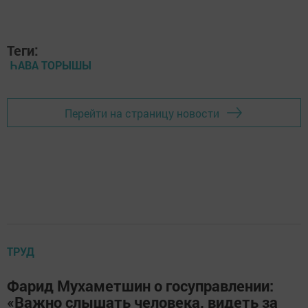
Теги:
ҺАВА ТОРЫШЫ
Перейти на страницу новости
ТРУД
Фарид Мухаметшин о госуправлении:
«Важно слышать человека, видеть за