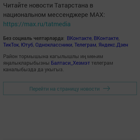
Читайте новости Татарстана в
национальном мессенджере MАХ:
https://max.ru/tatmedia
Без социаль челтәрләрдә
:
ВКонтакте
,
ВКонтакте
,
ТикТок
,
Ютуб
,
Одноклассники
,
Телеграм
,
Яндекс.Дзен
Район тормышына кагылышлы иң мөһим
яңалыкларыбызны
Балтаси_Хезмэт
телеграм
каналыбызда да укыгыз.
Перейти на страницу новости