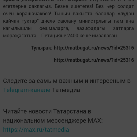
егетләрне саклагыз. Безне ишетегез! Без һәр солдат
өчен көрәшәчәкбез! Тыныч вакытта балалар үлүдән
кайчан туктар" диелә саклану министрлыгы һәм аңа
кагылышлы оешмаларга, вазифадагы затларга
мөрәҗәгатьтә. Петицияне 2400 кеше имзалаган.
Тулырак: http://matbugat.ru/news/?id=25316
http://matbugat.ru/news/?id=25316
Следите за самым важным и интересным в
Telegram-канале
Татмедиа
Читайте новости Татарстана в
национальном мессенджере MАХ:
https://max.ru/tatmedia