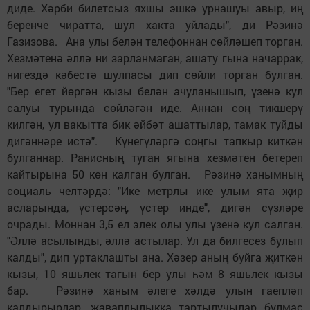
диде. Хәрби билетсыз яхшы эшкә урнашуы авыр, иң
беренче чиратта, шул хакта уйлады", ди Рәзинә
Газизова. Ана улы белән телефоннан сөйләшеп торган.
Хезмәтенә әллә ни зарланмаган, ашату гына начаррак,
нигездә кәбестә шулпасы дип сөйли торган булган.
"Бер егет йөргән кызы белән ачуланышып, үзенә кул
салуы турында сөйләгән иде. Аннан соң тикшерү
килгән, ул вакытта бик әйбәт ашаттылар, тамак туйды
дигәннәре истә". Күнегүләргә соңгы тапкыр киткән
булганнар. Ранисның туган ягына хезмәтен бетереп
кайтырына 50 көн калган булган. Рәзинә ханымның
социаль челтәрдә: "Ике метрлы ике улым ята җир
асларында, үстерсәң, үстер инде", дигән сүзләре
очрады. Моннан 3,5 ел элек олы улы үзенә кул салган.
"Әллә асылынды, әллә астылар. Ул да билгесез булып
калды", дип уртаклашты ана. Хәзер аның буйга җиткән
кызы, 10 яшьлек тагын бер улы һәм 8 яшьлек кызы
бар. Рәзинә ханым әлеге хәлдә улын гаепләп
калдырырлар, җаваплылыкка тартылучылар булмас