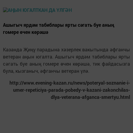
Ашыгыч ярдәм табиблары ярты сәгать буе аның
гомере өчен көрәшә
Казанда Җиңү парадына хәзерлек вакытында әфганчы
ветеран аңын югалта. Ашыгыч ярдәм табиблары ярты
сәгать буе аның гомере өчен көрәшә, тик файдасызга
була, кызганыч, әфганчы ветеран үлә.
http://www.evening-kazan.ru/news/poteryal-soznanie-i-
umer-repeticiya-parada-pobedy-v-kazani-zakonchilas-
dlya-veterana-afganca-smertyu.html