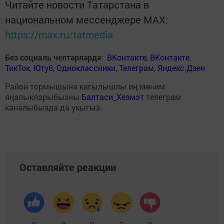
Читайте новости Татарстана в
национальном мессенджере MАХ:
https://max.ru/tatmedia
Без социаль челтәрләрдә
:
ВКонтакте
,
ВКонтакте
,
ТикТок
,
Ютуб
,
Одноклассники
,
Телеграм
,
Яндекс.Дзен
Район тормышына кагылышлы иң мөһим
яңалыкларыбызны
Балтаси_Хезмэт
телеграм
каналыбызда да укыгыз.
Оставляйте реакции