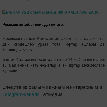
Рамазан ае әйбәт кенә дәвам итә.
Мөселманнарның Рамазан ае әйбәт кенә дәвам итә.
Дин кардәшләр ураза тота. Ифтар ашлары да
башланды менә.
Балтач бистәсенең үзәк мәчетендә 14 май көнне ирләр,
15 май көнне хатын-кызлар өчен ифтар мәҗлесләре
булачак.
Следите за самым важным и интересным в
Telegram-канале
Татмедиа