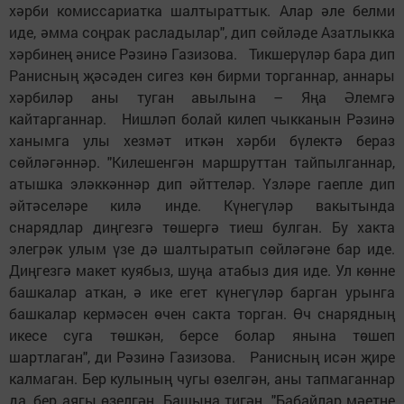
хәрби комиссариатка шалтыраттык. Алар әле белми
иде, әмма соңрак расладылар", дип сөйләде Азатлыкка
хәрбинең әнисе Рәзинә Газизова. Тикшерүләр бара дип
Ранисның җәсәден сигез көн бирми торганнар, аннары
хәрбиләр аны туган авылына – Яңа Әлемгә
кайтарганнар. Нишләп болай килеп чыкканын Рәзинә
ханымга улы хезмәт иткән хәрби бүлектә бераз
сөйләгәннәр. "Килешенгән маршруттан тайпылганнар,
атышка эләккәннәр дип әйттеләр. Үзләре гаепле дип
әйтәселәре килә инде. Күнегүләр вакытында
снарядлар диңгезгә төшергә тиеш булган. Бу хакта
элегрәк улым үзе дә шалтыратып сөйләгәне бар иде.
Диңгезгә макет куябыз, шуңа атабыз дия иде. Ул көнне
башкалар аткан, ә ике егет күнегүләр барган урынга
башкалар кермәсен өчен сакта торган. Өч снарядның
икесе суга төшкән, берсе болар янына төшеп
шартлаган", ди Рәзинә Газизова. Ранисның исән җире
калмаган. Бер кулының чугы өзелгән, аны тапмаганнар
да, бер аягы өзелгән. Башына тигән. "Бабайлар мәетне