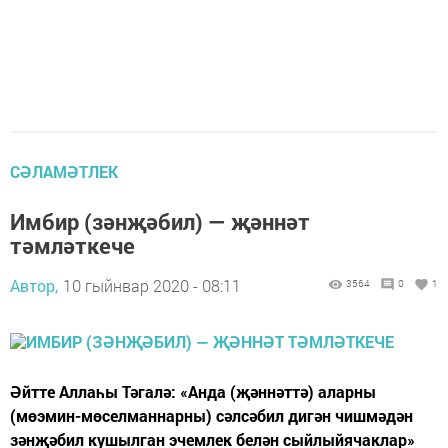
СӘЛАМӘТЛЕК
Имбир (зәнҗәбил) — җәннәт
тәмләткече
Автор,
10 гыйнвар 2020 - 08:11
3564
0
1
Әйтте Аллаһы Тәгалә: «Анда (җәннәттә) аларны
(мөэмин-мөселманнарны) сәлсәбил дигән чишмәдән
зәнҗәбил кушылган эчемлек белән сыйлыйячаклар»