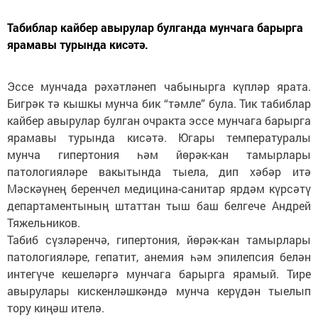
Табиблар кайбер авырулар булганда мунчага барырга
ярамавы турында кисәтә.
Эссе мунчада рәхәтләнеп чабынырга күпләр ярата.
Бигрәк тә кышкы мунча бик “тәмле” була. Тик табиблар
кайбер авырулар булган очракта эссе мунчага барырга
ярамавы турында кисәтә. Югары температуралы
мунча гипертония һәм йөрәк-кан тамырлары
патологияләре вакытында тыела, дип хәбәр итә
Мәскәүнең беренчел медицина-санитар ярдәм күрсәтү
департаментының штаттан тыш баш белгече Андрей
Тяжельников.
Табиб сүзләренчә, гипертония, йөрәк-кан тамырлары
патологияләре, гепатит, анемия һәм эпилепсия белән
интегүче кешеләргә мунчага барырга ярамый. Тире
авырулары кискенләшкәндә мунча керүдән тыелып
тору киңәш ителә.