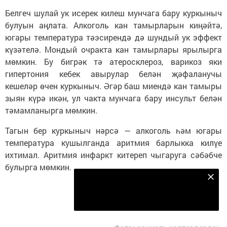
Белгеч шулай ук исерек килеш мунчага бару куркыныч
булуын аңлата. Алкоголь кан тамырларын киңәйтә,
югары температура тәэсирендә дә шундый ук эффект
күзәтелә. Мондый очракта кан тамырлары ярылырга
мөмкин. Бу бигрәк тә атеросклероз, варикоз яки
гипертония кебек авырулар белән җәфаланучы
кешеләр өчен куркыныч. Әгәр баш миендә кан тамыры
зыян күрә икән, ул чакта мунчага бару инсульт белән
тәмамланырга мөмкин.
Тагын бер куркыныч нәрсә — алкоголь һәм югары
температура кушылганда аритмия барлыкка килүе
ихтимал. Аритмия инфаркт китереп чыгаруга сәбәбче
булырга мөмкин.
Безнең Яндекс Дзен каналына языл
Подписаться