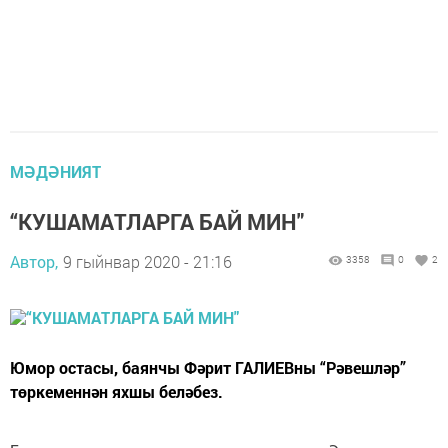
МӘДӘНИЯТ
“КУШАМАТЛАРГА БАЙ МИН"
Автор,
9 гыйнвар 2020 - 21:16
3358
0
2
Юмор остасы, баянчы Фәрит ГАЛИЕВны “Рәвешләр”
төркеменнән яхшы беләбез.