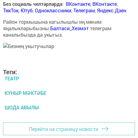
Без социаль челтәрләрдә
:
ВКонтакте
,
ВКонтакте
,
ТикТок
,
Ютуб
,
Одноклассники
,
Телеграм
,
Яндекс.Дзен
Район тормышына кагылышлы иң мөһим
яңалыкларыбызны
Балтаси_Хезмэт
телеграм
каналыбызда да укыгыз.
Теги:
ТЕАТР
КУНЫР МӘКТӘБЕ
ШОДА АВЫЛЫ
Перейти на страницу новости