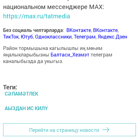
национальном мессенджере MАХ:
https://max.ru/tatmedia
Без социаль челтәрләрдә
:
ВКонтакте
,
ВКонтакте
,
ТикТок
,
Ютуб
,
Одноклассники
,
Телеграм
,
Яндекс.Дзен
Район тормышына кагылышлы иң мөһим
яңалыкларыбызны
Балтаси_Хезмэт
телеграм
каналыбызда да укыгыз.
Теги:
СӘЛАМӘТЛЕК
АЫЗДАН ИС КИЛҮ
Перейти на страницу новости