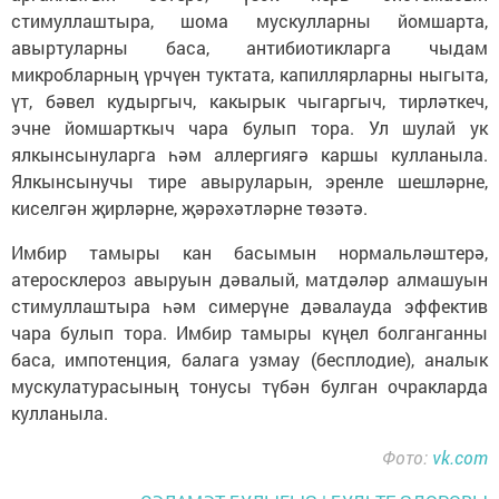
стимуллаштыра, шома мускулларны йомшарта,
авыртуларны баса, антибиотикларга чыдам
микробларның үрчүен туктата, капиллярларны ныгыта,
үт, бәвел кудыргыч, какырык чыгаргыч, тирләткеч,
эчне йомшарткыч чара булып тора. Ул шулай ук
ялкынсынуларга һәм аллергиягә каршы кулланыла.
Ялкынсынучы тире авыруларын, эренле шешләрне,
киселгән җирләрне, җәрәхәтләрне төзәтә.
Имбир тамыры кан басымын нормальләштерә,
атеросклероз авыруын дәвалый, матдәләр алмашуын
стимуллаштыра һәм симерүне дәвалауда эффектив
чара булып тора. Имбир тамыры күңел болганганны
баса, импотенция, балага узмау (бесплодие), аналык
мускулатурасының тонусы түбән булган очракларда
кулланыла.
Фото:
vk.com