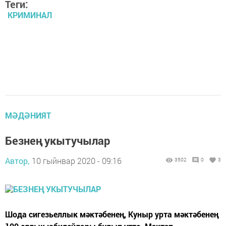
Теги:
КРИМИНАЛ
МӘДӘНИЯТ
Безнең укытучылар
Автор,
10 гыйнвар 2020 - 09:16
3502
0
3
Шода сигезьеллык мәктәбенең, Куныр урта мәктәбенең