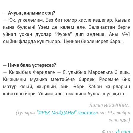
— Ачуың килмиме соң?
— Юк, үпкәләмим. Без бит юмор хисле кешеләр. Кызык
кына булсын! Үзем дә көләм әле. Балачактан бергә
уйнап үскән дуслар “Фурка” дип эндәшә. Аны V-VI
сыйныфларда куштылар. Шуннан бирле ияреп бара...
— Ничә бала үстерәсез?
— Кызыбыз Фәридәгә — 5, улыбыз Марсельга 3 яшь.
Кызымны музыка мәктәбенә бирдек. Рәсемне бик
матур ясый, җырлый, бии. Әбри Хәбри җырларын
кабатлап йөри. Улыма әлегә машина булса, шул җитә...
Лилия ЙОСЫПОВА.
(Тулырак
"ИРЕК МӘЙДАНЫ" газетасы
ның 19 декабрь
санында.)
Фото:
vk.com