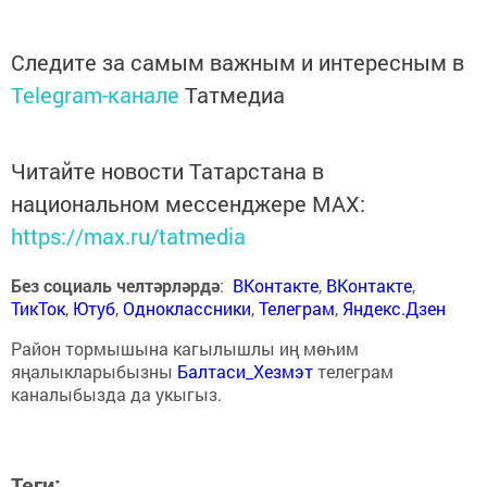
Следите за самым важным и интересным в
Telegram-канале
Татмедиа
Читайте новости Татарстана в
национальном мессенджере MАХ:
https://max.ru/tatmedia
Без социаль челтәрләрдә
:
ВКонтакте
,
ВКонтакте
,
ТикТок
,
Ютуб
,
Одноклассники
,
Телеграм
,
Яндекс.Дзен
Район тормышына кагылышлы иң мөһим
яңалыкларыбызны
Балтаси_Хезмэт
телеграм
каналыбызда да укыгыз.
Теги: