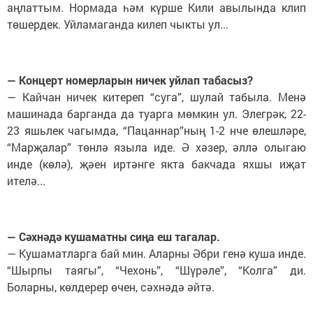
аңлаттым. Нормада һәм күрше Кили авылында клип
төшердек. Уйламаганда килеп чыкты ул...
— Концерт номерларын ничек уйлап табасыз?
— Кайчан ничек китереп “суга”, шулай табыла. Менә
машинада барганда да туарга мөмкин ул. Элегрәк, 22-
23 яшьлек чагымда, “Пацаннар”ның 1-2 нче өлешләре,
“Марҗалар” төнлә языла иде. Ә хәзер, әллә олыгаю
инде (көлә), җәен иртәнге якта бакчада яхшы иҗат
ителә...
— Сәхнәдә кушаматны сиңа еш тагалар.
— Кушаматларга бай мин. Аларны Әбри генә куша инде.
“Шырпы таягы”, “Чехонь”, “Шүрәле”, “Колга” ди.
Боларны, көлдерер өчен, сәхнәдә әйтә.