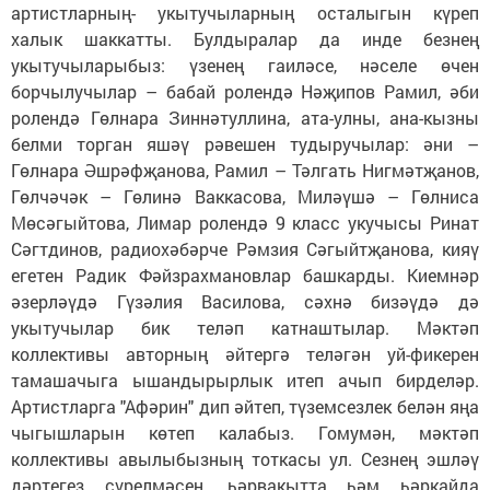
артистларның- укытучыларның осталыгын күреп
халык шаккатты. Булдыралар да инде безнең
укытучыларыбыз: үзенең гаиләсе, нәселе өчен
борчылучылар – бабай ролендә Нәҗипов Рамил, әби
ролендә Гөлнара Зиннәтуллина, ата-улны, ана-кызны
белми торган яшәү рәвешен тудыручылар: әни –
Гөлнара Әшрәфҗанова, Рамил – Тәлгать Нигмәтҗанов,
Гөлчәчәк – Гөлинә Ваккасова, Миләүшә – Гөлниса
Мөсәгыйтова, Лимар ролендә 9 класс укучысы Ринат
Сәгтдинов, радиохәбәрче Рәмзия Сәгыйтҗанова, кияү
егетен Радик Фәйзрахмановлар башкарды. Киемнәр
әзерләүдә Гүзәлия Василова, сәхнә бизәүдә дә
укытучылар бик теләп катнаштылар. Мәктәп
коллективы авторның әйтергә теләгән уй-фикерен
тамашачыга ышандырырлык итеп ачып бирделәр.
Артистларга "Афәрин" дип әйтеп, түземсезлек белән яңа
чыгышларын көтеп калабыз. Гомумән, мәктәп
коллективы авылыбызның тоткасы ул. Сезнең эшләү
дәртегез сүрелмәсен, һәрвакытта һәм һәркайда