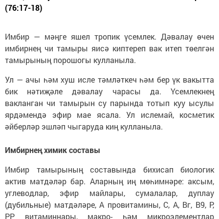
(76:17-18)
Имбир — мәңге яшел тропик үсемлек. Дәвалау өчен
имбирнең чи тамыры яисә киптереп вак итеп төелгән
тамырының порошогы кулланыла.
Ул — ачы һәм хуш исле тәмләткеч һәм бер үк вакытта
бик нәтиҗәле дәвалау чарасы да. Үсемлекнең
вакланган чи тамырын су парында тотып куу ысулы
ярдәмендә эфир мае ясала. Ул ислемай, косметик
әйберләр эшләп чыгаруда киң кулланыла.
Имбирнең химик составы
Имбир тамырының составында бихисап биологик
актив матдәләр бар. Аларның иң мөһимнәре: аксым,
углеводлар, эфир майлары, сумалалар, дуплау
(дубильные) матдәләре, А провитамины, С, А, Вг, В9, Р,
РР витаминнары, макро- һәм микроэлементлар