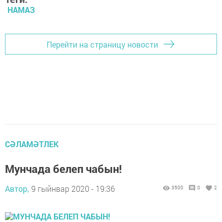
НАМАЗ
Перейти на страницу новости
СӘЛАМӘТЛЕК
Мунчада белеп чабын!
Автор,
9 гыйнвар 2020 - 19:36
3500
0
2