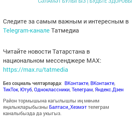
СӘЛАМӘТ БУЛЫГЫЗ | БУДЬТЕ ЗДОРОВЫ
Следите за самым важным и интересным в
Telegram-канале
Татмедиа
Читайте новости Татарстана в
национальном мессенджере MАХ:
https://max.ru/tatmedia
Без социаль челтәрләрдә
:
ВКонтакте
,
ВКонтакте
,
ТикТок
,
Ютуб
,
Одноклассники
,
Телеграм
,
Яндекс.Дзен
Район тормышына кагылышлы иң мөһим
яңалыкларыбызны
Балтаси_Хезмэт
телеграм
каналыбызда да укыгыз.