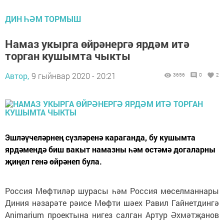
ДИН ҺӘМ ТОРМЫШ
Намаз укырга өйрәнергә ярдәм итә
торган кушымта чыкты
Автор,
9 гыйнвар 2020 - 20:21
3656
0
2
Эшләүчеләрнең сүзләренә караганда, бу кушымта
ярдәмендә биш вакыт намазны һәм өстәмә догаларны
җиңел генә өйрәнеп була.
Россия Мөфтиләр шурасы һәм Россия мөселманнары
Диния нәзарәте рәисе Мөфти шәех Равил Гайнетдингә
Animarium проектына нигез салган Артур Әхмәтҗанов