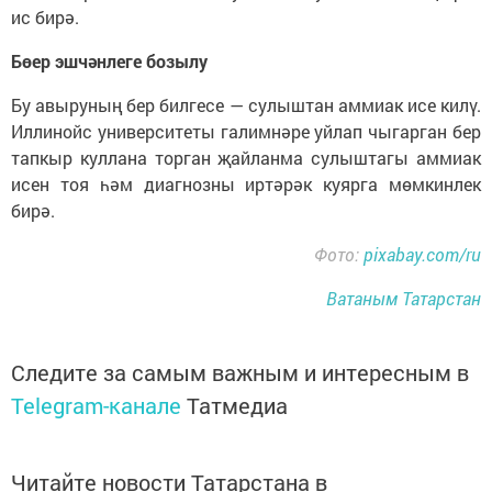
ис бирә.
Бөер эшчәнлеге бозылу
Бу авыруның бер билгесе — сулыштан аммиак исе килү.
Иллинойс университеты галимнәре уйлап чыгарган бер
тапкыр куллана торган җайланма сулыштагы аммиак
исен тоя һәм диагнозны иртәрәк куярга мөмкинлек
бирә.
Фото:
pixabay.com/ru
Ватаным Татарстан
Следите за самым важным и интересным в
Telegram-канале
Татмедиа
Читайте новости Татарстана в