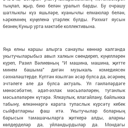
тыңлап, җыр, бию белән уралып барды. Бу очрашу
шатлыклы күз яшьләре, куанычлы елмаюлар белән,
һәркемнең күңеленә үтәрлек булды. Рәхмәт яусын
безнең Куныр урта мәктәбе коллективына.
Яңа елны каршы алырга санаулы көннәр калганда
укытучыларыбыз авыл халкын сөендереп, күңелләрен
күреп, Разил Вәлиевның “И машина, машина, җитте
минем башыма” дигән музыкаль комедиясен
сәхнәләштерде. Күптән язылган әсәр булса да, әсәрнең
эчтәлеге әле дә булса актуаль. Ул гаиләләрдәге
мөнәсәбәтне, әдәп-әхлак мәсьәләләрен, туганлык
мәсьәләләрен күтәрә. Ялкаулык, ялагайлану, байлыкка
табыну, өлкәннәргә карата тупаслык күрсәтү кебек
сыйфатларны фаш итә. Укытучылар боларның
барысын тамашачыларга җиткерә алды, аларны
көлдерделәр дә, уйландырдылар да. Мондагы