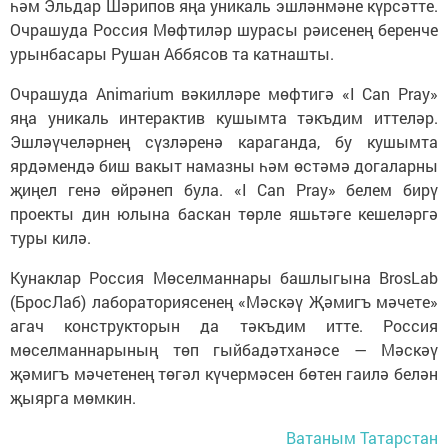
һәм Эльдар Шәрипов яңа уникаль эшләнмәне күрсәтте.
Очрашуда Россия Мөфтиләр шурасы рәисенең беренче
урынбасары Рушан Аббясов та катнашты.
Очрашуда Animarium вәкилләре мөфтигә «I Can Pray»
яңа уникаль интерактив кушымта тәкъдим иттеләр.
Эшләүчеләрнең сүзләренә караганда, бу кушымта
ярдәмендә биш вакыт намазны һәм өстәмә догаларны
җиңел генә өйрәнеп була. «I Can Pray» белем бирү
проекты дин юлына баскан төрле яшьтәге кешеләргә
туры килә.
Кунаклар Россия Мөселманнары башлыгына BrosLab
(БросЛаб) лабораториясенең «Мәскәү Җәмигъ мәчете»
агач конструкторын да тәкъдим итте. Россия
мөселманнарының төп гыйбадәтханәсе — Мәскәү
җәмигъ мәчетенең төгәл күчермәсен бөтен гаилә белән
җыярга мөмкин.
Ватаным Татарстан