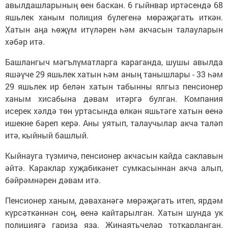
авылдашларының өен баскан. 6 гыйнвар иртәсендә 68
яшьлек ханым полиция бүлегенә мөрәҗәгать иткән.
Хатын аңа һөҗүм итүләрен һәм акчасын талауларын
хәбәр итә.
Башлангыч мәгълүматларга караганда, шушы авылда
яшәүче 29 яшьлек хатын һәм аның танышлары - 33 һәм
29 яшьлек ир белән хатын табынны ялгыз пенсионер
ханым хисабына дәвам итәргә булган. Компания
исерек хәлдә төн уртасында өлкән яшьтәге хатын өенә
ишекне бәреп керә. Аны уятып, талаучылар акча таләп
итә, кыйный башлый.
Кыйнауга түзмичә, пенсионер акчасын кайда саклавын
әйтә. Караклар хуҗабикәнет сумкасыннан акча алып,
бәйрәмнәрен дәвам итә.
Пенсионер ханым, дәваханәгә мөрәҗәгать итеп, ярдәм
күрсәткәннән соң, өенә кайтарылган. Хатын шунда ук
полициягә гариза яза. Җинаятьчеләр тоткарланган.