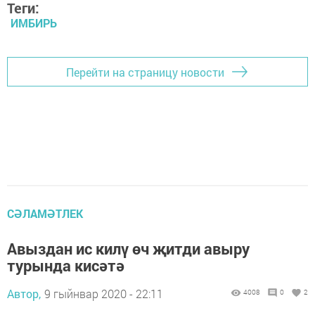
Теги:
ИМБИРЬ
Перейти на страницу новости
СӘЛАМӘТЛЕК
Авыздан ис килү өч җитди авыру
турында кисәтә
Автор,
9 гыйнвар 2020 - 22:11
4008
0
2