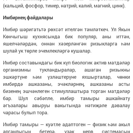
(кальций, фосфор, тимер, натрий, калий, магний, цинк).
Имбирнең файдалары
Имбир шәригатьтә рөхсәт ителгән тәмләткеч. Ул Якын
Көнчыгыш кухнясында бик популяр, аны иттән,
яшелчәләрдән, оннан хәзерләнгән ризыкларга һәм
шулай ук төрле эчемлекләргә кушалар.
Имбир составындагы бик күп биологик актив матдәләр
организмны тукландыралар, ашаган ризыкны
эшкәртүне һәм үзләштерүне яхшырталар, чөнки
имбирдә ашказаны, эчәкләрнең, ашказаны асты
бизенең эшчәнлеген стимуллаштыра торган матдәләр
бар. Шул сәбәпле, имбир тамыры ашкайнату
әгъзалары авыруы вакытында нәтиҗәле дәвалау
чарасы булып тора.
Имбир тамыры — куәтле адаптоген — физик һәм акыл
арганлыгын бетерә, үзәк нерв системасын