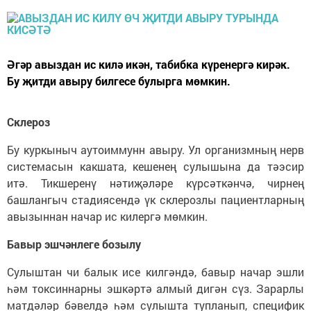
Әгәр авыздан ис килә икән, табибка күренергә кирәк.
Бу җитди авыру билгесе булырга мөмкин.
Склероз
Бу куркыныч аутоиммунн авыру. Ул организмның нерв
системасын какшата, кешенең сулышына да тәэсир
итә. Тикшеренү нәтиҗәләре күрсәткәнчә, чирнең
башлангыч стадиясендә үк склерозлы пациентларның
авызыннан начар ис килергә мөмкин.
Бавыр эшчәнлеге бозылу
Сулыштан чи балык исе килгәндә, бавыр начар эшли
һәм токсиннарны эшкәртә алмый дигән сүз. Зарарлы
матдәләр бәвелдә һәм сулышта тупланып, специфик