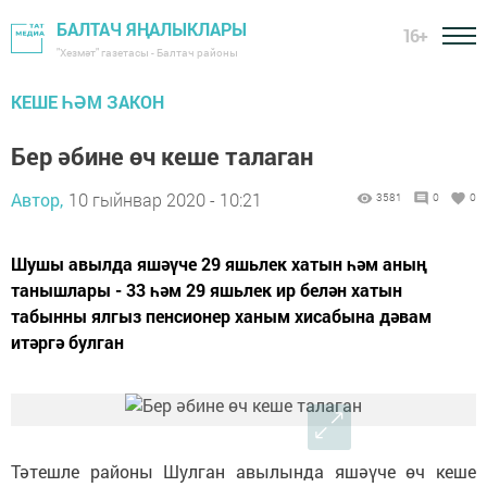
БАЛТАЧ ЯҢАЛЫКЛАРЫ
16+
"Хезмәт" газетасы - Балтач районы
КЕШЕ ҺӘМ ЗАКОН
Бер әбине өч кеше талаган
Автор,
10 гыйнвар 2020 - 10:21
3581
0
0
Шушы авылда яшәүче 29 яшьлек хатын һәм аның
танышлары - 33 һәм 29 яшьлек ир белән хатын
табынны ялгыз пенсионер ханым хисабына дәвам
итәргә булган
Тәтешле районы Шулган авылында яшәүче өч кеше