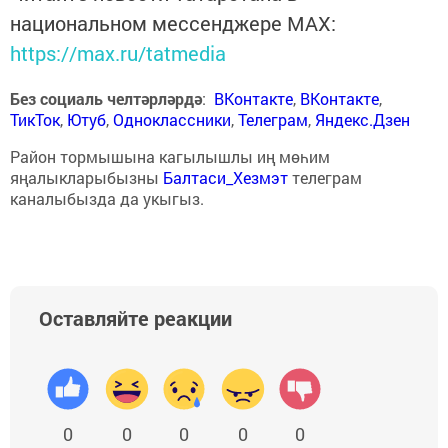
национальном мессенджере MАХ:
https://max.ru/tatmedia
Без социаль челтәрләрдә
:
ВКонтакте
,
ВКонтакте
,
ТикТок
,
Ютуб
,
Одноклассники
,
Телеграм
,
Яндекс.Дзен
Район тормышына кагылышлы иң мөһим
яңалыкларыбызны
Балтаси_Хезмэт
телеграм
каналыбызда да укыгыз.
Оставляйте реакции
0
0
0
0
0