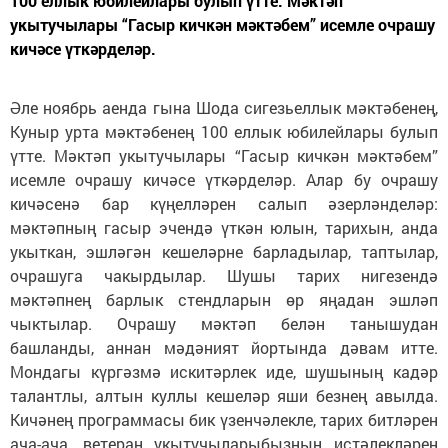
100 еллык юбилейлары булып үтте. Мәктәп
укытучылары “Гасыр кичкән мәктәбем” исемле очрашу
кичәсе үткәрделәр.
Әле ноябрь аенда гына Шода сигезьеллык мәктәбенең,
Куныр урта мәктәбенең 100 еллык юбилейлары булып
үтте. Мәктәп укытучылары “Гасыр кичкән мәктәбем”
исемле очрашу кичәсе үткәрделәр. Алар бу очрашу
кичәсенә бар күңелләрен салып әзерләнделәр:
мәктәпның гасыр эчендә үткән юлын, тарихын, анда
укыткан, эшләгән кешеләрне барладылар, таптылар,
очрашуга чакырдылар. Шушы тарих нигезендә
мәктәпнең барлык стендларын өр яңадан эшләп
чыктылар. Очрашу мәктәп белән танышудан
башланды, аннан мәдәният йортында дәвам итте.
Мондагы күргәзмә искитәрлек иде, шушының кадәр
талантлы, алтын куллы кешеләр яши безнең авылда.
Кичәнең программасы бик үзенчәлекле, тарих битләрен
ача-ача, ветеран укытучыларыбызның истәлекләрен