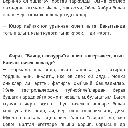
Берничә ел эшләгәч, состав таркалды. Әмма егетләр
сәхнәдән китмәде. Фәрит, элеккечә, Әбри Хәбри белән
эшли. Бергә комик рольләр тудыралар.
— Юмор кайчак юк урыннан килеп чыга. Вакытында
тотып алып, язып куярга гына кирәк, — ди Фәрит.
— Фәрит, “Баянда попурри”га клип төшергәнсең икән.
Кайчан, ничек эшләнде?
— Нормада яшәгәндә, авыл саналса да, фатирда
тордык. Әни, ниһаять, ике ел элек өй алды. Чөнки
оныклар да артты, фатирга сыймый башладылар.
Җәен гастрольләрдән, туй-юбилейлардан бераз
бушаган арада өйгә ремонт ясаштым, булыштым. Быел
мунчага чират җитте. Шул төзелеш эшләре белән
мәшгуль булганда, әй, бер клип төшерим әле, дим.
Мунча сала-сала сценариен башта “яздым” да, кич
белән Балтач егетләре янына барып, барысын да