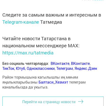
Следите за самым важным и интересным в
Telegram-канале
Татмедиа
Читайте новости Татарстана в
национальном мессенджере MАХ:
https://max.ru/tatmedia
Без социаль челтәрләрдә
:
ВКонтакте
,
ВКонтакте
,
ТикТок
,
Ютуб
,
Одноклассники
,
Телеграм
,
Яндекс.Дзен
Район тормышына кагылышлы иң мөһим
яңалыкларыбызны
Балтаси_Хезмэт
телеграм
каналыбызда да укыгыз.
Перейти на страницу новости