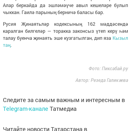
Алар беркайда да эшләмәүче авыл кешеләре булып
чыккан. Гаилә парының берничә баласы бар.
Русия Җинаятьләр кодексының 162 мәддәсендә
каралган билгеләр — торакка законсыз үтеп керү һәм
талау буенча җинаять эше кузгатылган, дип яза
Кызыл
таң
.
Фото: Пиксабай.ру
Автор: Резеда Галикәева
Следите за самым важным и интересным в
Telegram-канале
Татмедиа
Читайте новости Татарстана в