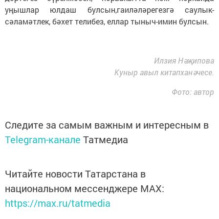
уңышлар юлдаш булсын,гаиләләрегезгә саулык-
сәламәтлек, бәхет телибез, еллар тыныч-имин булсын.
Илзия Нәҗипова
Куныр авыл китапханәчесе.
Фото: автор
Следите за самым важным и интересным в
Telegram-канале
Татмедиа
Читайте новости Татарстана в
национальном мессенджере MАХ:
https://max.ru/tatmedia