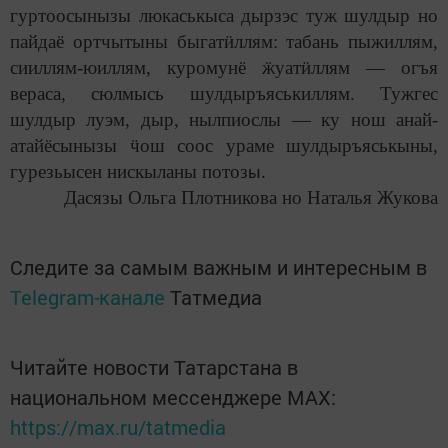
гуртоосынызы люкаськыса дырзэс туж шулдыр но
пайдаё ортчытыны быгат
ӥ
ллям: табань пыжиллям,
сииллям-юиллям, куромунё
ӝ
уат
ӥ
ллям — огъя
вераса, сюлмысь шулдыръяськиллям. Тужгес
шулдыр луэм, дыр, нылпиослы — ку нош анай-
атайёсынызы
ӵ
ош соос ураме шулдыръяськыны,
гурезьысен нискыланы потоз
ы
.
Дасязы Ольга Плотникова но Наталья Жукова
Следите за самым важным и интересным в
Telegram-канале
Татмедиа
Читайте новости Татарстана в
национальном мессенджере MАХ:
https://max.ru/tatmedia