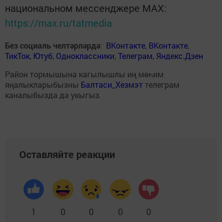
национальном мессенджере MАХ:
https://max.ru/tatmedia
Без социаль челтәрләрдә
:
ВКонтакте
,
ВКонтакте
,
ТикТок
,
Ютуб
,
Одноклассники
,
Телеграм
,
Яндекс.Дзен
Район тормышына кагылышлы иң мөһим
яңалыкларыбызны
Балтаси_Хезмэт
телеграм
каналыбызда да укыгыз.
Оставляйте реакции
1
0
0
0
0