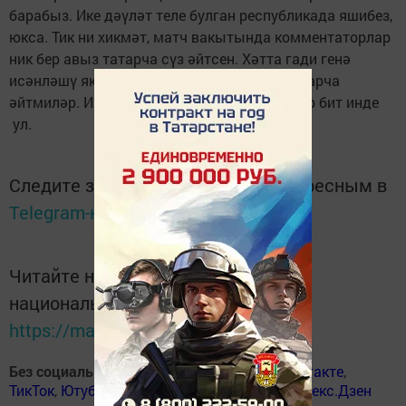
барабыз. Ике дәүләт теле булган республикада яшибез,
юкса. Тик ни хикмәт, матч вакытында комментаторлар
ник бер авыз татарча сүз әйтсен. Хәтта гади генә
исәнләшү яки саубуллашу сүзләрен дә татарча
әйтмиләр. Икетеллелек сакланырга тиештер бит инде
ул.
Следите за самым важным и интересным в
Telegram-канале
Татмедиа
Читайте новости Татарстана в
национальном мессенджере MАХ:
https://max.ru/tatmedia
Без социаль челтәрләрдә
:
ВКонтакте
,
ВКонтакте
,
ТикТок
,
Ютуб
,
Одноклассники
,
Телеграм
,
Яндекс.Дзен