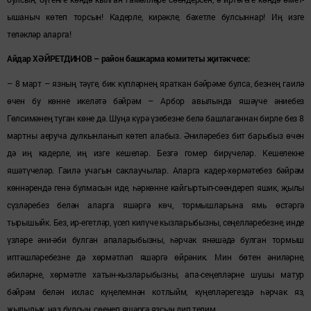
ышаныч көтеп торсын! Кадерле, кирәкле, бәхетле булсыннар! Иң изге
теләкләр аларга!
Айдар ХӘЙРЕТДИНОВ – район башкарма комитеты җитәкчесе:
– 8 март – язның тәүге, бик күпләрнең яраткан бәйрәме булса, безнең гаилә
өчен бу көнне икеләтә бәйрәм – Арбор авылында яшәүче әниебез
Гөлсимәнең туган көне дә. Шуңа күрә үзебезне белә башлаганнан бирле без 8
мартны аеруча дулкынланып көтеп алабыз. Әниләребез бит барыбыз өчен
дә иң кадерле, иң изге кешеләр. Безгә гомер бирүчеләр. Кешелекне
яшәтүчеләр. Гаилә учагын саклаучылар. Аларга кадер-хөрмәтебез бәйрәм
көннәрендә генә булмасын иде, һәркөнне кайгыртып-сөендереп яшик, җылы
сүзләребез белән аларга яшәргә көч, тормышларына ямь өстәргә
тырышыйк. Без, ир-егетләр, үсеп килүче кызларыбызны, сеңелләребезне, инде
үзләре әни-әби булган апаларыбызны, һәрчак янәшәдә булган тормыш
иптәшләребезне дә хөрмәтләп яшәргә өйрәник. Мин бөтен әниләрне,
әбиләрне, хөрмәтле хатын-кызларыбызны, апа-сеңелләрне шушы матур
бәйрәм белән ихлас күңелемнән котлыйм, күңелләрегездә һәрчак яз,
җылылык, наз булсын, сөенеп яшәргә язсын дип телим.