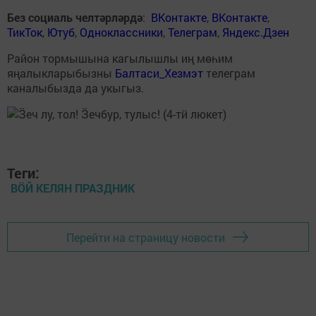
Без социаль челтәрләрдә
:
ВКонтакте
,
ВКонтакте
,
ТикТок
,
Ютуб
,
Одноклассники
,
Телеграм
,
Яндекс.Дзен
Район тормышына кагылышлы иң мөһим
яңалыкларыбызны
Балтаси_Хезмэт
телеграм
каналыбызда да укыгыз.
Теги:
ВӦЙ КЕЛЯН ПРАЗДНИК
Перейти на страницу новости