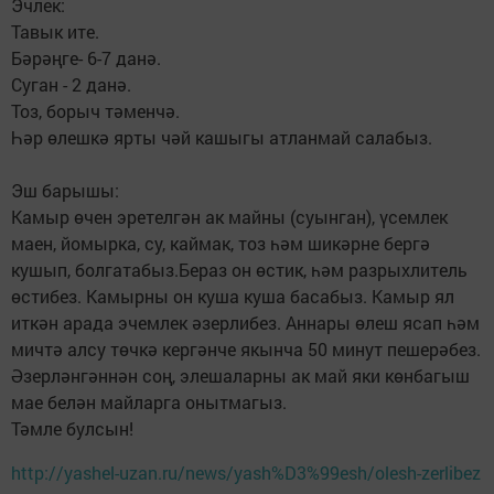
Эчлек:
Тавык ите.
Бәрәңге- 6-7 данә.
Суган - 2 данә.
Тоз, борыч тәменчә.
Һәр өлешкә ярты чәй кашыгы атланмай салабыз.
Эш барышы:
Камыр өчен эретелгән ак майны (суынган), үсемлек
маен, йомырка, су, каймак, тоз һәм шикәрне бергә
кушып, болгатабыз.Бераз он өстик, һәм разрыхлитель
өстибез. Камырны он куша куша басабыз. Камыр ял
иткән арада эчемлек әзерлибез. Аннары өлеш ясап һәм
мичтә алсу төчкә кергәнче якынча 50 минут пешерәбез.
Әзерләнгәннән соң, элешаларны ак май яки көнбагыш
мае белән майларга онытмагыз.
Тәмле булсын!
http://yashel-uzan.ru/news/yash%D3%99esh/olesh-zerlibez