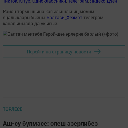
ТикТок
,
Ютуб
,
Одноклассники
,
Телеграм
,
Яндекс.Дзен
Район тормышына кагылышлы иң мөһим
яңалыкларыбызны
Балтаси_Хезмэт
телеграм
каналыбызда да укыгыз.
Перейти на страницу новости
ТӨРЛЕСЕ
Аш-су бүлмәсе: өлеш әзерлибез