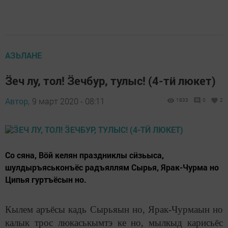
АЗЬЛАНЕ
Ӟеч лу, тол! Ӟечбур, тулыс! (4-тӥ люкет)
Автор,
9 март 2020 - 08:11
1833
0
2
Со сяна, Вӧй келян праздниклы сӥзьыса,
шулдыръяськонъёс радъяллям Сырья, Ярак-Чурма но
Ципья гуртъёсын но.
Кылем аръёсы кадь Сырьяын но, Ярак-Чурмаын но
калык трос люкаськымтэ ке но, мылкыд карисьёс