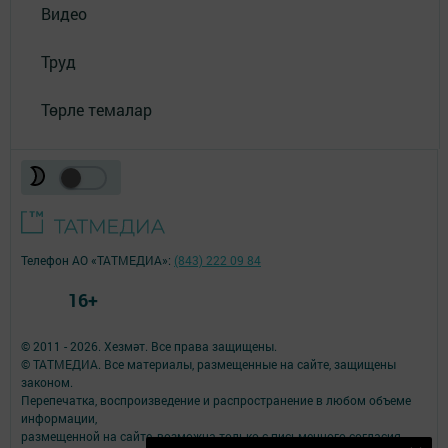
Видео
Труд
Төрле темалар
Телефон АО «ТАТМЕДИА»:
(843) 222 09 84
16+
© 2011 - 2026. Хезмәт. Все права защищены.
© ТАТМЕДИА. Все материалы, размещенные на сайте, защищены
законом.
Перепечатка, воспроизведение и распространение в любом объеме
информации,
размещенной на сайте, возможна только с письменного согласия