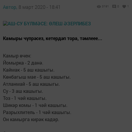
Автор,
8 март 2020 - 18:41
3191
0
1
Камыры чүпрәсез, кетердәп тора, тәмлеее...
Камыр өчен:
Йомырка - 2 данә.
Каймак - 5 аш кашыгы.
Көнбагыш мае - 5 аш кашыгы.
Атланмай - 5 аш кашыгы.
Су - 3 аш кашыгы.
Тоз - 1 чәй кашыгы.
Шикәр комы - 1 чәй кашыгы.
Разрыхлитель - 1 чәй кашыгы.
Он камырга кирәк кадәр.