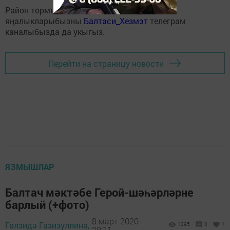
Район тормышына кагылышлы иң мөһим
яңалыкларыбызны
Балтаси_Хезмэт
телеграм
каналыбызда да укыгыз.
Перейти на страницу новости
ЯЗМЫШЛАР
Балтач мәктәбе Герой-шәһәрләрне
барлый (+фото)
8 март 2020 -
Гөлзидә Газизуллина,
1395
0
1
20:11