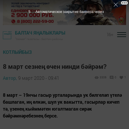
4
Автоматическое закрытие баннера через
БАЛТАЧ ЯҢАЛЫКЛАРЫ
16+
"Хезмәт" газетасы - Балтач районы
КОТЛЫЙБЫЗ
8 март сезнең өчен нинди бәйрәм?
Автор,
9 март 2020 - 09:41
3306
0
1
8 март – 19нчы гасыр урталарында ук билгеләп үтелә
башлаган, иң өлкән, шул ук вакытта, гасырлар кичеп
тә, үзенең кыйммәтен югалтмаган сирәк
бәйрәмнәребезнең берсе.