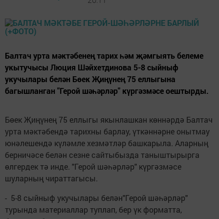
Балтач урта мәктәбенең тарих һәм җәмгыять белеме
укытучысы Люция Шәйхетдинова 5-8 сыйныф
укучылары белән Бөек Җиңүнең 75 еллыгына
багышланган "Герой шәһәрләр" күргәзмәсе оештырды.
Бөек Җиңүнең 75 еллыгы якынлашкан көннәрдә Балтач
урта мәктәбендә тарихны барлау, үткәннәрне онытмау
юнәлешендә күләмле хезмәтләр башкарыла. Аларның
берничәсе белән сезне сайтыбызда таныштырырга
өлгердек тә инде. "Герой шәһәрләр" күргәзмәсе
шуларның чираттагысы.
- 5-8 сыйныф укучылары белән"Герой шәһәрләр"
турында материаллар туплап, бер үк форматта,