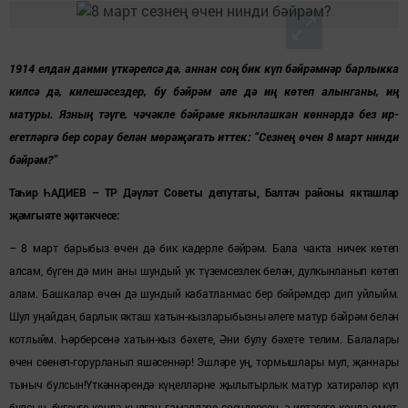
1914 елдан даими үткәрелсә дә, аннан соң бик күп бәйрәмнәр барлыкка
килсә дә, килешәсездер, бу бәйрәм әле дә иң көтеп алынганы, иң
матуры. Язның тәүге, чәчәкле бәйрәме якынлашкан көннәрдә без ир-
егетләргә бер сорау белән мөрәҗәгать иттек: “Сезнең өчен 8 март нинди
бәйрәм?”
Таһир ҺАДИЕВ – ТР Дәүләт Советы депутаты, Балтач районы якташлар
җәмгыяте җитәкчесе:
– 8 март барыбыз өчен дә бик кадерле бәйрәм. Бала чакта ничек көтеп
алсам, бүген дә мин аны шундый ук түземсезлек белән, дулкынланып көтеп
алам. Башкалар өчен дә шундый кабатланмас бер бәйрәмдер дип уйлыйм.
Шул уңайдан, барлык якташ хатын-кызларыбызны әлеге матур бәйрәм белән
котлыйм. Һәрберсенә хатын-кыз бәхете, Әни булу бәхете телим. Балалары
өчен сөенеп-горурланып яшәсеннәр! Эшләре уң, тормышлары мул, җаннары
тыныч булсын!Үткәннәрендә күңелләрне җылытырлык матур хатирәләр күп
булсын, бүгенге көндә кылган гамәлләре сөендерсен, ә иртәгеге көндә өмет-