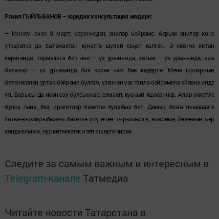
Ранил ГЫЙЛЬВАНОВ – юридик консультация мөдире:
– Минем өчен 8 март, беренчедән, әниләр бәйрәме. Аерым әниләр көне
үткәрелсә дә, балачактан күңелгә шулай сеңеп калган. Ә икенче яктан
караганда, тормышта бит әни – үз урынында, хатын – үз урынында, кыз
балалар – үз урынында бик кирәк һәм бик кадерле. Менә шуларның
бөтенесенең уртак бәйрәме булгач, үзеннән-үзе гаилә бәйрәменә әйләнә инде
ул. Барысы да исән-сау булсыннар, елмаеп, куанып яшәсеннәр. Алар бәхетле
булса гына, без, ир-егетләр бәхетле булабыз бит. Димәк, безгә янәшәдәге
хатын-кызларыбызны бәхетле итү өчен тырышырга, аларның йөзеннән һәр
көндә елмаю, нур китмәслек итеп яшәргә кирәк.
Следите за самым важным и интересным в
Telegram-канале
Татмедиа
Читайте новости Татарстана в