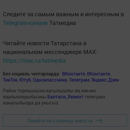
Следите за самым важным и интересным в
Telegram-канале
Татмедиа
Читайте новости Татарстана в
национальном мессенджере MАХ:
https://max.ru/tatmedia
Без социаль челтәрләрдә
:
ВКонтакте
,
ВКонтакте
,
ТикТок
,
Ютуб
,
Одноклассники
,
Телеграм
,
Яндекс.Дзен
Район тормышына кагылышлы иң мөһим
яңалыкларыбызны
Балтаси_Хезмэт
телеграм
каналыбызда да укыгыз.
Перейти на страницу новости