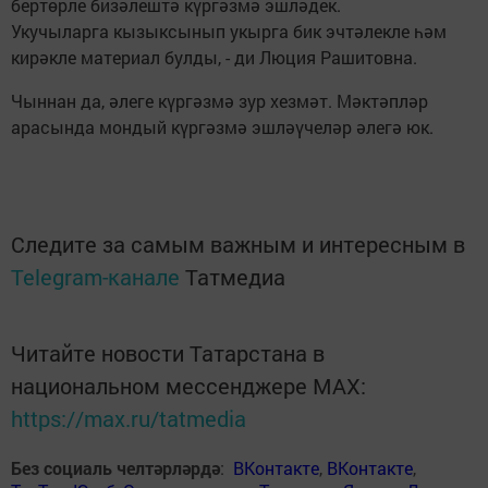
бертөрле бизәлештә күргәзмә эшләдек.
Укучыларга кызыксынып укырга бик эчтәлекле һәм
кирәкле материал булды, - ди Люция Рашитовна.
Чыннан да, әлеге күргәзмә зур хезмәт. Мәктәпләр
арасында мондый күргәзмә эшләүчеләр әлегә юк.
Следите за самым важным и интересным в
Telegram-канале
Татмедиа
Читайте новости Татарстана в
национальном мессенджере MАХ:
https://max.ru/tatmedia
Без социаль челтәрләрдә
:
ВКонтакте
,
ВКонтакте
,