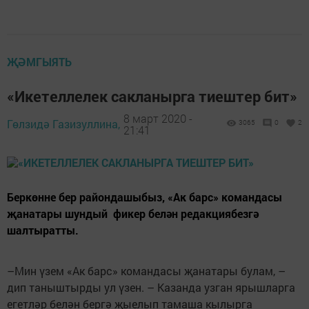
ҖӘМГЫЯТЬ
«Икетеллелек сакланырга тиештер бит»
8 март 2020 -
Гөлзидә Газизуллина,
3065
0
2
21:41
Беркөнне бер райондашыбыз, «Ак барс» командасы
җанатары шундый фикер белән редакциябезгә
шалтыратты.
–Мин үзем «Ак барс» командасы җанатары булам, –
дип таныштырды ул үзен. – Казанда узган ярышларга
егетләр белән бергә җыелып тамаша кылырга