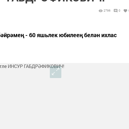
2796
0
бәйрәмең - 60 яшьлек юбилеең белән ихлас