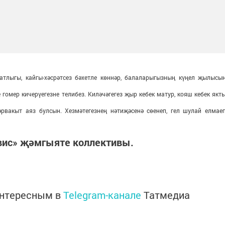
атлыгы, кайгы-хәсрәтсез бәхетле көннәр, балаларыгызның күңел җылысын
гомер кичерүегезне телибез. Киләчәгегез җыр кебек матур, кояш кебек якты
рвакыт аяз булсын. Хезмәтегезнең нәтиҗәсенә сөенеп, гел шулай елмаеп
вис» җәмгыяте коллективы.
интересным в
Telegram-канале
Татмедиа