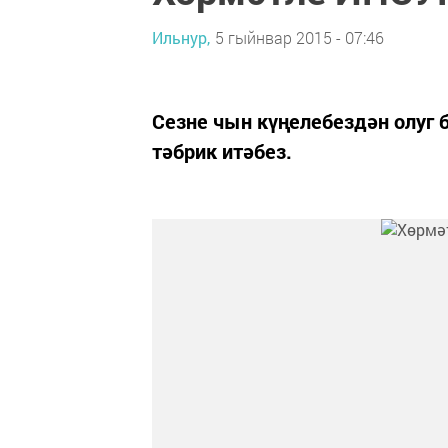
Ильнур,
5 гыйнвар 2015 - 07:46
Сезне чын күңелебездән олуг 
тәбрик итәбез.