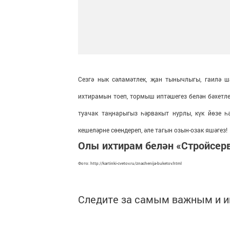
Сезгә нык сәламәтлек, җан тынычлыгы, гаилә ш
ихтирамын тоеп, тормыш иптәшегез белән бәхетле 
туачак таңнарыгыз һәрвакыт нурлы, күк йөзе һә
кешеләрне сөендереп, әле тагын озын-озак яшәгез!
Олы ихтирам белән «Стройсер
Фото: http://kartinki-cvetov.ru/znachenija-buketov.html
Следите за самым важным и 