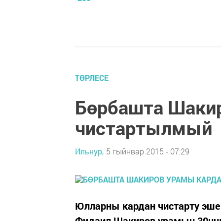
ТӨРЛЕСЕ
Бөрбашта Шаки
чистартылмый
Ильнур,
5 гыйнвар 2015 - 07:29
Юлларны кардан чистарту эше
Фидаил Шакиров урамын 30нчы