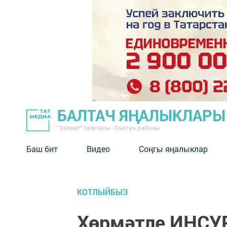
БАЛТАЧ ЯҢАЛЫКЛАРЫ
"Хезмәт" газетасы - Балтач районы
Баш бит
Видео
Соңгы яңалыклар
КОТЛЫЙБЫЗ
Хөрмәтле ИНСУ