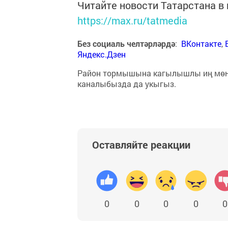
Читайте новости Татарстана 
https://max.ru/tatmedia
Без социаль челтәрләрдә
:
ВКонтакте
,
Яндекс.Дзен
Район тормышына кагылышлы иң мө
каналыбызда да укыгыз.
Оставляйте реакции
0
0
0
0
0