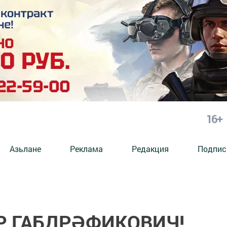
16+
Азьлане
Реклама
Редакция
Подпис
Р ГАБДРӘФИКОВИЧ!