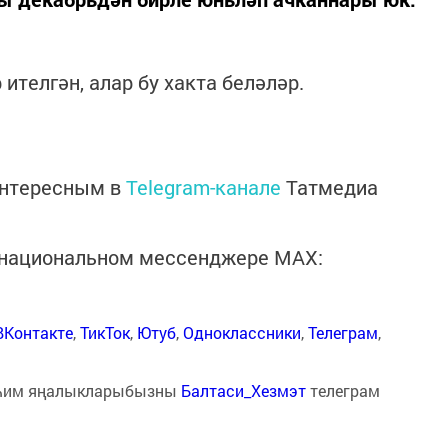
ителгән, алар бу хакта беләләр.
интересным в
Telegram-канале
Татмедиа
в национальном мессенджере MАХ:
ВКонтакте
,
ТикТок
,
Ютуб
,
Одноклассники
,
Телеграм
,
һим яңалыкларыбызны
Балтаси_Хезмэт
телеграм