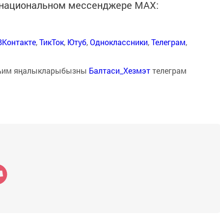
в национальном мессенджере MАХ:
ВКонтакте
,
ТикТок
,
Ютуб
,
Одноклассники
,
Телеграм
,
һим яңалыкларыбызны
Балтаси_Хезмэт
телеграм