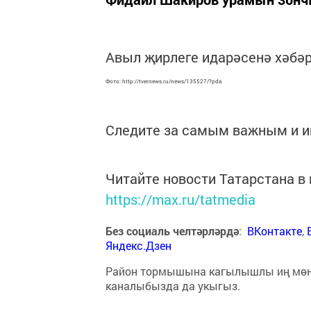
Авыл җирлеге идарәсенә хәбәр 
Фото: http://tvernews.ru/news/135527/?pda
Следите за самым важным и 
Читайте новости Татарстана 
https://max.ru/tatmedia
Без социаль челтәрләрдә
:
ВКонтакте
,
Яндекс.Дзен
Район тормышына кагылышлы иң мө
каналыбызда да укыгыз.