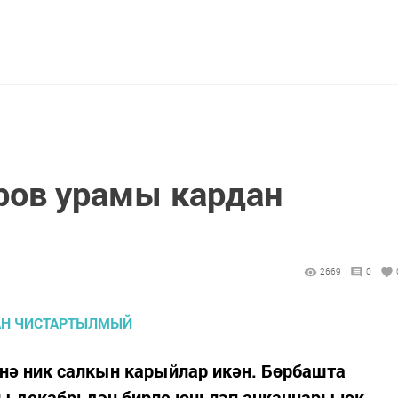
ров урамы кардан
2669
0
нә ник салкын карыйлар икән. Бөрбашта
 декабрьдән бирле юньләп ачканнары юк.