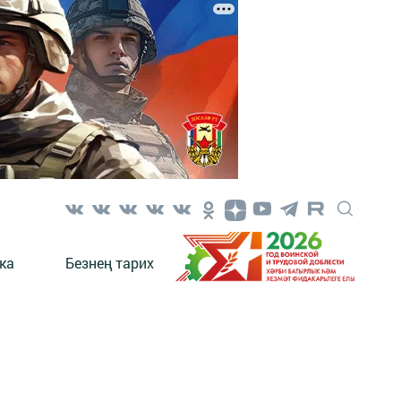
ка
Безнең тарих