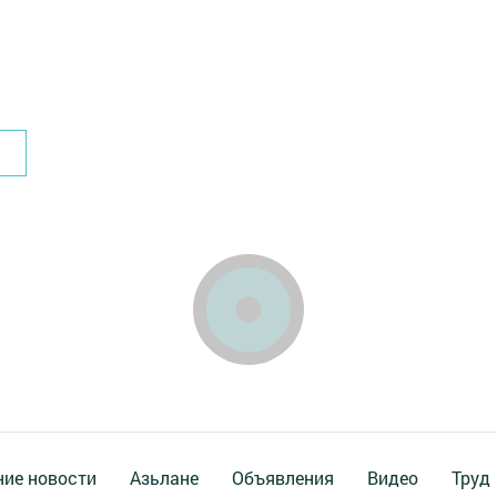
ие новости
Азьлане
Объявления
Видео
Труд