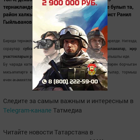
тернәкләндерү бүлегендә, мөмкинлеге чикле булып та,
район халкына юридик ярдәм күрсәтүче юрист Ранил
Гыйльванов белән очрашу оештырылды.
Биредә тернәкләнү үтүче 28 кеше өчен консультация үткәрелде. Нигездә,
сораулар
субсидияләр, инвалидларга кагылышлы ташламалар, җир
участокларын рәсмиләштерү
кебек мөһим темаларга кагылышлы иде.
Бу чарада катнашучылар актив булдылар, шулай ук үзләрен борчыган
мәсьәләләргә кагылышлы сорауларына да җавап таптылар, тормыш
өчен әһәмиятле мәгълүматлар алдылар.
Следите за самым важным и интересным в
Telegram-канале
Татмедиа
Читайте новости Татарстана в