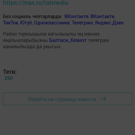
https://max.ru/tatmedia
Без социаль челтәрләрдә
:
ВКонтакте
,
ВКонтакте
,
ТикТок
,
Ютуб
,
Одноклассники
,
Телеграм
,
Яндекс.Дзен
Район тормышына кагылышлы иң мөһим
яңалыкларыбызны
Балтаси_Хезмэт
телеграм
каналыбызда да укыгыз.
Теги:
250
Перейти на страницу новости