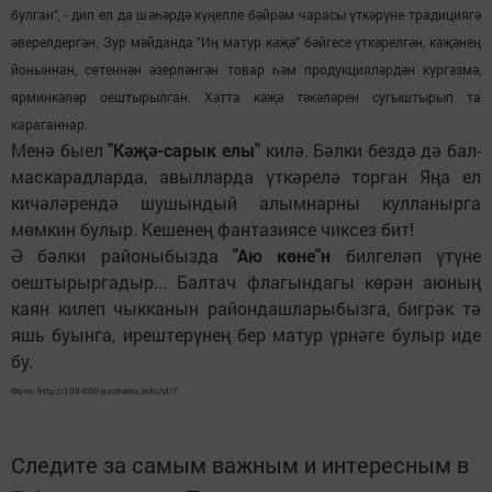
булган", - дип ел да шәһәрдә күңелле бәйрәм чарасы үткәрүне традициягә
әверелдергән. Зур мәйданда "Иң матур кәҗә" бәйгесе үткәрелгән, кәҗәнең
йоныннан, сөтеннән әзерләнгән товар һәм продукцияләрдән күргәзмә,
ярминкәләр оештырылган. Хәтта кәҗә тәкәләрен сугыштырып та
караганнар.
Менә быел
"Кәҗә-сарык елы"
килә. Бәлки бездә дә бал-
маскарадларда, авылларда үткәрелә торган Яңа ел
кичәләрендә шушындый алымнарны кулланырга
мөмкин булыр. Кешенең фантазиясе чиксез бит!
Ә бәлки районыбызда
"Аю көне"н
билгеләп үтүне
оештырыргадыр... Балтач флагындагы көрән аюның
каян килеп чыкканын райондашларыбызга, бигрәк тә
яшь буынга, ирештерүнең бер матур үрнәге булыр иде
бу.
Фото: http://100-000-pochemu.info/id/7
Следите за самым важным и интересным в