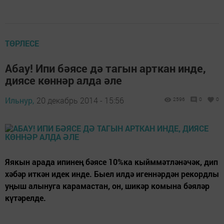
ТӨРЛЕСЕ
Абау! Ипи бәясе дә тагын арткан инде,
диясе көннәр алда әле
Ильнур,
20 декабрь 2014 - 15:56
2596
0
0
Яякын арада ипинең бәясе 10%ка кыйммәтләнәчәк, дип
хәбәр иткән идек инде. Быел илдә игеннәрдән рекордлы
уңыш алынуга карамастан, он, шикәр комына бәяләр
күтәрелде.