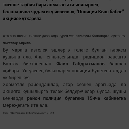
тиешле тәрбия бирә алмаган әти-әниләрнең
балаларына ярдәм итү йөзеннән, "Полиция Кыш бабае"
акциясе үткәрелә.
Ата-ана назын тиешле дәрәҗәдә күреп үсә алмаучы балаларга күчтәнәч-
пакетлар бирелә.
Бу чарага изгелек эшләргә теләге булган һәркем
кушыла ала. Аны елның-елында традицион рәвештә
Балтач бистәсеннән
Фаил Габдрахманов
башлап
җибәрә. Ул үзенең бүләкләрен полиция бүлегенә алдан
ук биреп куя.
Хөрмәтле райондашлар, әгәр сезнең арагызда да
акциягә кушылырга теләк белдерүчеләр булса, шушы
көннәрдә
район полиция бүлегенә 15нче кабинетка
мөрәҗәгать итә ала.
Фото: http://progorod43.ru/news/view/131794