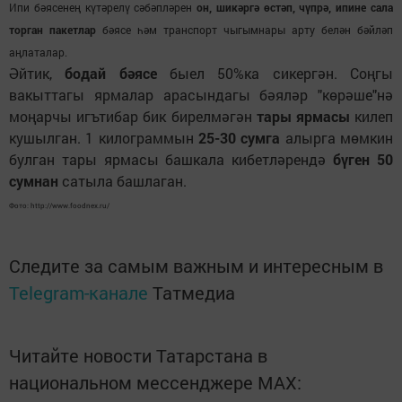
Ипи бәясенең күтәрелү сәбәпләрен
он, шикәргә өстәп, чүпрә, ипине сала
торган пакетлар
бәясе һәм транспорт чыгымнары арту белән бәйләп
аңлаталар.
Әйтик,
бодай бәясе
быел 50%ка сикергән. Соңгы
вакыттагы ярмалар арасындагы бәяләр "көрәше"нә
моңарчы игътибар бик бирелмәгән
тары ярмасы
килеп
кушылган. 1 килограммын
25-30 сумга
алырга мөмкин
булган тары ярмасы башкала кибетләрендә
бүген 50
сумнан
сатыла башлаган.
Фото: http://www.foodnex.ru/
Следите за самым важным и интересным в
Telegram-канале
Татмедиа
Читайте новости Татарстана в
национальном мессенджере MАХ: