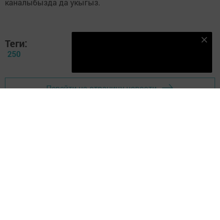
каналыбызда да укыгыз.
Теги:
Безнең Яндекс Дзен каналына языл
250
Подписаться
Перейти на страницу новости