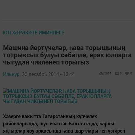
ЮЛ ХӘРӘКӘТЕ ИМИНЛЕГЕ
Машина йөртүчеләр, һава торышының
тотрыксыз булуы сәбәпле, ерак юлларга
чыгудан чикләнеп торыгыз
Ильнур,
20 декабрь 2014 - 12:44
2663
0
0
Хәзерге вакытта Татарстанның күпчелек
районнарында, шул исәптән Балтачта да, карлы
яңгырлар яву аркасында һава шартлары гел үзгәреп