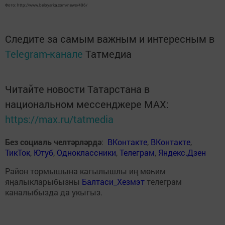
Фото: http://www.beloyarka.com/news/406/
Следите за самым важным и интересным в
Telegram-канале
Татмедиа
Читайте новости Татарстана в
национальном мессенджере MАХ:
https://max.ru/tatmedia
Без социаль челтәрләрдә
:
ВКонтакте
,
ВКонтакте
,
ТикТок
,
Ютуб
,
Одноклассники
,
Телеграм
,
Яндекс.Дзен
Район тормышына кагылышлы иң мөһим
яңалыкларыбызны
Балтаси_Хезмэт
телеграм
каналыбызда да укыгыз.