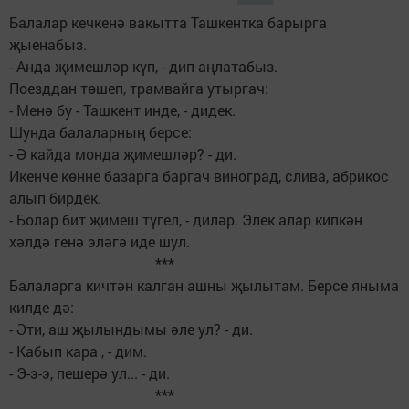
Балалар кечкенә вакытта Ташкентка барырга
җыенабыз.
- Анда җимешләр күп, - дип аңлатабыз.
Поезддан төшеп, трамвайга утыргач:
- Менә бу - Ташкент инде, - дидек.
Шунда балаларның берсе:
- Ә кайда монда җимешләр? - ди.
Икенче көнне базарга баргач виноград, слива, абрикос
алып бирдек.
- Болар бит җимеш түгел, - диләр. Элек алар кипкән
хәлдә генә эләгә иде шул.
***
Балаларга кичтән калган ашны җылытам. Берсе яныма
килде дә:
- Әти, аш җылындымы әле ул? - ди.
- Кабып кара , - дим.
- Э-э-э, пешерә ул... - ди.
***