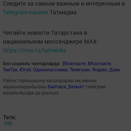
Следите за самым важным и интересным в
Telegram-канале
Татмедиа
Читайте новости Татарстана в
национальном мессенджере MАХ:
https://max.ru/tatmedia
Без социаль челтәрләрдә
:
ВКонтакте
,
ВКонтакте
,
ТикТок
,
Ютуб
,
Одноклассники
,
Телеграм
,
Яндекс.Дзен
Район тормышына кагылышлы иң мөһим
яңалыкларыбызны
Балтаси_Хезмэт
телеграм
каналыбызда да укыгыз.
Теги:
250