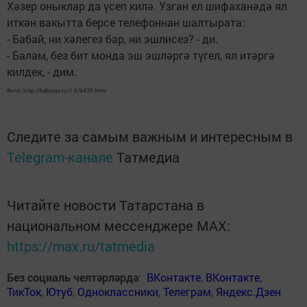
Хәзер оныклар да үсеп килә. Узган ел шифаханәдә ял
иткән вакытта берсе телефоннан шалтырата:
- Бабай, ни хәлегез бар, ни эшлисез? - ди.
- Балам, без бит монда эш эшләргә түгел, ял итәргә
килдек, - дим.
Фото: http://babyzzz.ru/1-3/6435.html
Следите за самым важным и интересным в
Telegram-канале
Татмедиа
Читайте новости Татарстана в
национальном мессенджере MАХ:
https://max.ru/tatmedia
Без социаль челтәрләрдә
:
ВКонтакте
,
ВКонтакте
,
ТикТок
,
Ютуб
,
Одноклассники
,
Телеграм
,
Яндекс.Дзен