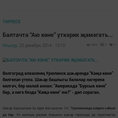
ТӨРЛЕСЕ
Балтачта “Аю көне” үткәрик җәмәгать...
Ильнур,
20 декабрь 2014 - 15:10
2604
0
0
Волгоград өлкәсенең Урюпинск шәһәрендә "Кәҗә көне"
билгеләп үтелә. Шәһәр башлыгы балалар лагерена
килгәч, бер малай аннан: "Америкада "Бурсык көне"
бар, ә нигә бездә "Кәҗә көне" юк?" - дип сораган.
Шәһәр башлыгына бу идея бик ошаган. Ул:
"Урюпинскида кәҗәгә һәйкәл
дә бар.
Ул малның рәсеме борынгы шәһәр гербында да с
рәтләнгән
ү