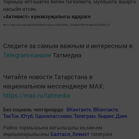
тормыш иптәшегез белән тигезлектә, муллыкта яшәргә
насыйп итсен.
«Активист» күмәкхуҗалыгы идарәсе
Фото: http://vk.com/wall-38238960?z=photo-38238960_292484198%2Fwall-38238960_57
Следите за самым важным и интересным в
Telegram-канале
Татмедиа
Читайте новости Татарстана в
национальном мессенджере MАХ:
https://max.ru/tatmedia
Без социаль челтәрләрдә
:
ВКонтакте
,
ВКонтакте
,
ТикТок
,
Ютуб
,
Одноклассники
,
Телеграм
,
Яндекс.Дзен
Район тормышына кагылышлы иң мөһим
яңалыкларыбызны
Балтаси_Хезмэт
телеграм