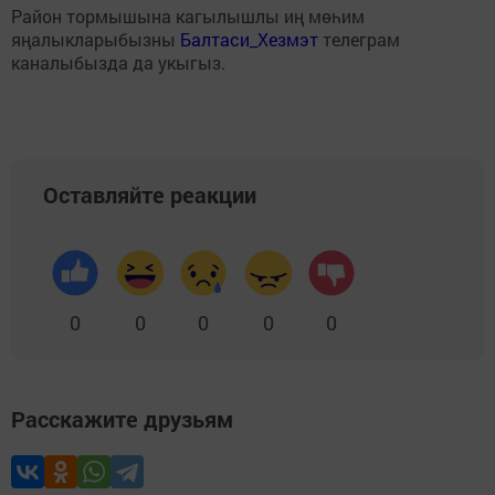
Район тормышына кагылышлы иң мөһим
яңалыкларыбызны
Балтаси_Хезмэт
телеграм
каналыбызда да укыгыз.
Оставляйте реакции
0
0
0
0
0
Расскажите друзьям