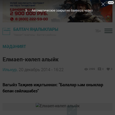
4
Автоматическое закрытие баннера через
БАЛТАЧ ЯҢАЛЫКЛАРЫ
16+
"Хезмәт" газетасы - Балтач районы
МӘДӘНИЯТ
Елмаеп-көлеп алыйк
Ильнур,
20 декабрь 2014 - 16:22
2699
0
0
Вагыйз Таҗиев иҗатыннан: "Балалар һәм оныклар
белән сөйләшәбез"