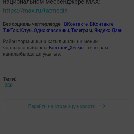
национальном мессенджере MАХ:
https://max.ru/tatmedia
Без социаль челтәрләрдә
:
ВКонтакте
,
ВКонтакте
,
ТикТок
,
Ютуб
,
Одноклассники
,
Телеграм
,
Яндекс.Дзен
Район тормышына кагылышлы иң мөһим
яңалыкларыбызны
Балтаси_Хезмэт
телеграм
каналыбызда да укыгыз.
Теги:
250
Перейти на страницу новости