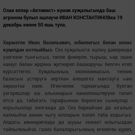
Озак еллар «Активист» күмәк хуҗалыгында баш
агроном булып эшләүче ИВАН КОНСТАНТИНОВка 19
декабрь көнне 50 яшь тула.
Хөрмәтле Иван Васильевич, юбилеегыз белән ихлас
күңелдән котлыйбыз.
Сез хуҗалыкта эшләү дәверендә
үзегезне тынгысыз, төпле фикерле, тырыш, һәр эшне
намус белән җиренә җиткереп башкаручы белгеч итеп
күрсәттегез. Хуҗалыкның экономикасын, техник
базасын үстерүгә керткән өлешегез мактауга һәм
хөрмәткә лаек. Игенчелек тармагында булган
үзгәрешләр эш алымнарын камилләштерүне таләп
итсә дә, табигать тарафыннан бирелгән сынаулар -
корылыклар килгәндә дә Сез беркайчан да югалып
калмыйча аннан чыгу юлларын эзләп таба алдыгыз.
Алдагы көннәрегездә дә шушы хезмәт юлыгыздан
тайпылмыйча, газиз балаларыгызның игелеген күреп,