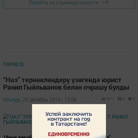
Перейти на страницу новости
ТӨРЛЕСЕ
“Наз” тернәкләндерү үзәгендә юрист
Ранил Гыйльванов белән очрашу булды
Ильнур,
20 декабрь 2014 - 12:58
2577
0
0
18нче декабрь көнне Чепьяда урнашкан "Наз"