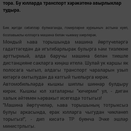
тора. Бу юлларда транспорт хәрәкәтенә авырлыклар
тудыра.
Бик җитди сәбәпләр булмаганда, гомерләрне куркыныч астына куеп,
бозлавыклы юлларга машина белән чыкмау хәерлерәк.
Мондый һава торышында машина йөртүчеләргә
гадәттәгедән дә игътибарлырак булырга һәм тизлекне
арттырмый, алда баручы машина белән тиешле
дистанцияне сакларга киңәш ителә. Шулай ук каршы як
полосага чыгып, алдагы транспорт чараларын узып
китәргә омтылудан да катгый тыелырга кирәк.
Автомобильләрдә кышкы шиплы шиннар булдыру
кирәк. Кышкы юл хаталарны "кичерми" ул, - дигән
халык әйтемен һәрвакыт исегездә тотыгыз!
"Машина йөртүчеләр, һава торышының тотрыксыз
булуы аркасында, ерак юлларга чыгудан чикләнеп
торыгыз!", - дип кисәтә ТР буенча Эчке эшләр
министрлыгы.