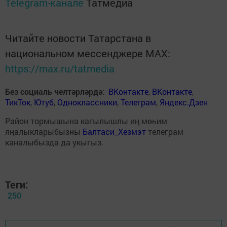
Telegram-канале
Татмедиа
Читайте новости Татарстана в
национальном мессенджере MАХ:
https://max.ru/tatmedia
Без социаль челтәрләрдә
:
ВКонтакте
,
ВКонтакте
,
ТикТок
,
Ютуб
,
Одноклассники
,
Телеграм
,
Яндекс.Дзен
Район тормышына кагылышлы иң мөһим
яңалыкларыбызны
Балтаси_Хезмэт
телеграм
каналыбызда да укыгыз.
Теги:
250