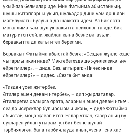
укый-яза белмиләр иде. Мин Фатыйма абыстайның,
шушы китапларны укып, шулкадәр дини һәм дөньяви
мәгълүматы булуына да шакката идем. Ул бик оста
мөгаллимә һәм шул ук вакытта психолог та иде: бик
матур итеп сөйли, җайлап кына безне вәгазьли,
бервакытта да каты итеп бәрелми.
Бервакыт Фатыйма абыстай безгә: «Сездән җүнле кеше
чыгармы икән инде? Мәктәбегездә дә җүнлелеккә һич
өйрәтмиләр», – диде. Без, аптырап: «Ничек инде
өйрәтмиләр?» – дидек. «Сезгә бит анда:
«Тиздән үсеп җитәрбез,
Әтиләр эшен дәвам итәрбез», – дип җырлаталар.
Әтиләрегез салырга ярата, аларның эшен дәвам иткәч,
сез дә исерекләр булырсызмы икән», – диде Фатыйма
абыстай, моңа җавап итеп. Еллар үткәч, хәзер аның бу
сүзләрен уйлап утырам: ул бит безне шулай
тәрбияләгән, бала тәрбияләүдә аның үзенә генә хас