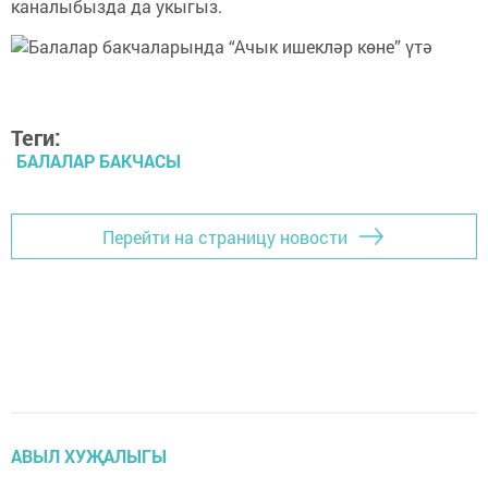
каналыбызда да укыгыз.
Теги:
БАЛАЛАР БАКЧАСЫ
Перейти на страницу новости
АВЫЛ ХУҖАЛЫГЫ