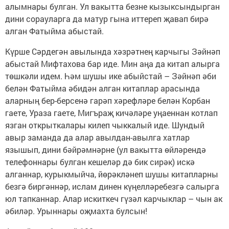
алымнары булган. Ул вакытта безне кызыксындырган
дини сорауларга да матур гына иттереп җавап бирә
алган Фатыйма абыстай.
Күрше Сәрдегән авылында хәзрәтнең карчыгы Зәйнәп
абыстай Мифтахова бар иде. Мин аңа да китап алырга
төшкәли идем. Һәм шушы ике абыйстай – Зәйнәп әби
белән Фатыйма әбидән алган китаплар арасында
аларның бер-берсенә гарәп хәрефләре белән Корбан
гаете, Ураза гаете, Мигъраҗ кичәләре уңаеннан котлап
язган открыткалары килеп чыккалый иде. Шундый
авыр заманда да алар авылдан-авылга хатлар
язышып, дини бәйрәмнәрне (ул вакытта өйләрендә
телефоннары булган кешеләр дә бик сирәк) искә
алганнар, курыкмыйча, йөрәкләнеп шушы китап­ларны
безгә биргәннәр, ислам динен күңелләребезгә салырга
юл тапканнар. Алар искиткеч гүзәл карчыклар – чын ак
әбиләр. Урыннары оҗмахта булсын!