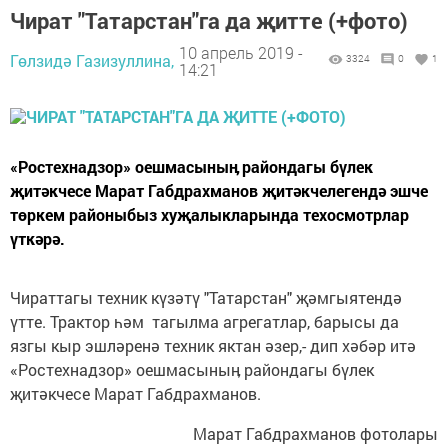
Чират "Татарстан"га да җитте (+фото)
10 апрель 2019 -
Гөлзидә Газизуллина,
3324
0
1
14:21
«Ростехнадзор» оешмасыныӊ райондагы бүлек
җитәкчесе Марат Габдрахманов җитәкчелегендә эшче
төркем районыбыз хуҗалыкларында техосмотрлар
үткәрә.
Чираттагы техник күзәтү "Татарстан" җәмгыятендә
үтте. Трактор һәм тагылма агрегатлар, барысы да
язгы кыр эшләренә техник яктан әзер,- дип хәбәр итә
«Ростехнадзор» оешмасыныӊ райондагы бүлек
җитәкчесе Марат Габдрахманов.
Марат Габдрахманов фотолары