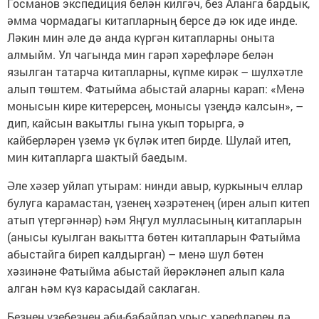
Госманов экспедиция белән килгәч, без Аланга бардык,
әмма чормадагы китапларның берсе дә юк иде инде.
Ләкин мин әле дә анда күргән китапларны оныта
алмыйм. Ул чагында мин гарәп хәрефләре белән
язылган татарча китапларны, күпме кирәк – шулхәтле
алып төштем. Фатыйма абыстай аларны карап: «Менә
монысын кире китерерсең, монысы үзеңдә калсын», –
дип, кайсын вакытлы гына укып торырга, ә
кайберләрен үземә үк бүләк итеп бирде. Шулай итеп,
мин китапларга шактый баедым.
Әле хәзер уйлап утырам: нинди авыр, куркыныч еллар
булуга карамастан, үзенең хәзрәтенең (ирен алып китеп
атып үтергәннәр) һәм Яңгул мулласының китапларын
(анысы куылган вакытта бөтен китапларын Фатыйма
абыстайга биреп калдырган) – менә шул бөтен
хәзинәне Фатыйма абыстай йөрәкләнеп алып кала
алган һәм күз карасыдай саклаган.
Безнең үзебезнең әби-бабайлар урыс хәрефләрен дә