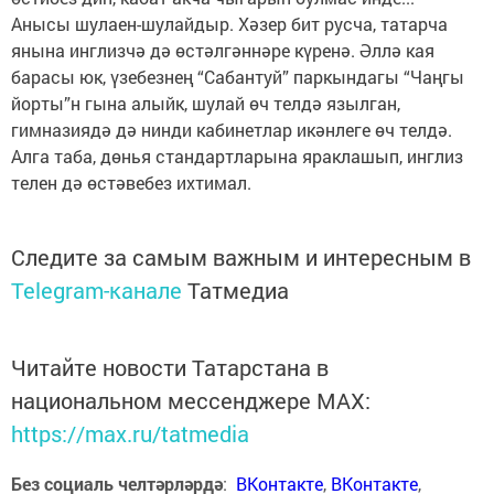
Анысы шулаен-шулайдыр. Хәзер бит русча, татарча
янына инглизчә дә өстәлгәннәре күренә. Әллә кая
барасы юк, үзебезнең “Сабантуй” паркындагы “Чаңгы
йорты”н гына алыйк, шулай өч телдә язылган,
гимназиядә дә нинди кабинетлар икәнлеге өч телдә.
Алга таба, дөнья стандартларына яраклашып, инглиз
телен дә өстәвебез ихтимал.
Следите за самым важным и интересным в
Telegram-канале
Татмедиа
Читайте новости Татарстана в
национальном мессенджере MАХ:
https://max.ru/tatmedia
Без социаль челтәрләрдә
:
ВКонтакте
,
ВКонтакте
,