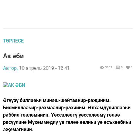
ТӨРЛЕСЕ
Ак әби
Автор,
10 апрель 2019 - 16:41
3362
0
1
Əгүүзү биллəəһи минəш-шəйтаанир-раҗииим.
Бисмиллəəһир-рахмəəнир-рахииим. Əлхəмдүлиллəəһи
раббил гəəлəмииин. Үəссалəəтү үəссəлəəмү гəлəə
расүүлинə Мүхəммəдиү үə гəлəə əəлиһи үə əсъхəəбиһи
əҗемəгииин.