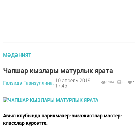
МӘДӘНИЯТ
Чапшар кызлары матурлык ярата
10 апрель 2019 -
Гөлзидә Газизуллина,
3284
0
1
17:46
Авыл клубында парикмахер-визажистлар мастер-
класслар күрсәтте.