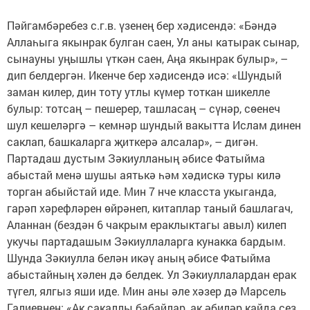
Пәйгамбәребез с.г.в. үзенең бер хәдисендә: «Бәндә
Аллаһыга якынрак булган саен, Ул аны катырак сынар,
сынауны уңышлы үткән саен, Аңа якынрак булыр», –
дип белдергән. Икенче бер хәдисендә исә: «Шундый
заман килер, дин тоту утлы күмер тоткан шикелле
булыр: тотсаң – пешерер, ташласаң – сүнәр, сөенеч
шул кешеләргә – кемнәр шундый вакытта Ислам динен
саклап, башкаларга җиткерә алсалар», – дигән.
Партадаш дустым Зәкиулланың әбисе Фатыйма
абыстай менә шушы аятькә һәм хәдискә туры килә
торган абыйстай иде. Мин 7 нче класста укыганда,
гарәп хәрефләрен өйрәнеп, китаплар таный башлагач,
Аланнан (бездән 6 чакрым ераклыктагы авыл) килеп
укучы партадашым Зәкиуллаларга кунакка бардым.
Шунда Зәкиулла белән икәү аның әбисе Фатыйма
абыстайның хәлен дә белдек. Ул Зәкиуллалардан ерак
түгел, ялгыз яши иде. Мин аны әле хәзер дә Марсель
Галиевнең: «Ак сакаллы бабайлар, ак әбиләр кайда сез