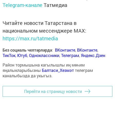
Telegram-канале
Татмедиа
Читайте новости Татарстана в
национальном мессенджере MАХ:
https://max.ru/tatmedia
Без социаль челтәрләрдә
:
ВКонтакте
,
ВКонтакте
,
ТикТок
,
Ютуб
,
Одноклассники
,
Телеграм
,
Яндекс.Дзен
Район тормышына кагылышлы иң мөһим
яңалыкларыбызны
Балтаси_Хезмэт
телеграм
каналыбызда да укыгыз.
Перейти на страницу новости