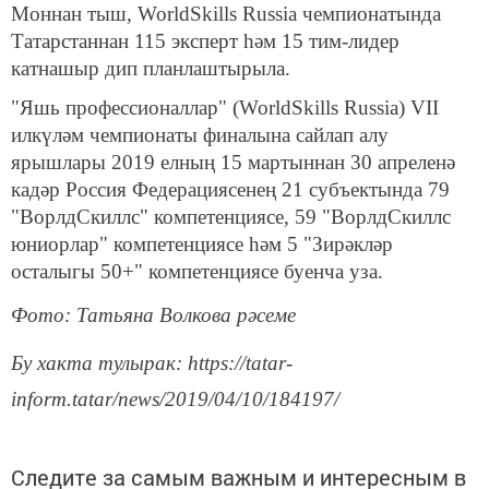
Моннан тыш, WorldSkills Russia чемпионатында
Татарстаннан 115 эксперт һәм 15 тим-лидер
катнашыр дип планлаштырыла.
"Яшь профессионаллар" (WorldSkills Russia) VII
илкүләм чемпионаты финалына сайлап алу
ярышлары 2019 елның 15 мартыннан 30 апреленә
кадәр Россия Федерациясенең 21 субъектында 79
"ВорлдСкиллс" компетенциясе, 59 "ВорлдСкиллс
юниорлар" компетенциясе һәм 5 "Зирәкләр
осталыгы 50+" компетенциясе буенча уза.
Фото: Татьяна Волкова рәсеме
Бу хакта тулырак: https://tatar-
inform.tatar/news/2019/04/10/184197/
Следите за самым важным и интересным в