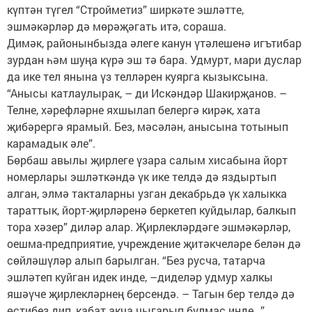
күптән түгел “Стройметиз” ширкәте эшләтте,
эшмәкәрләр дә мөрәҗәгать итә, сораша.
Димәк, районынбызда әлеге канун үтәлешенә игътибар
зурдан һәм шуңа күрә эш тә бара. Удмурт, мари дуслар
да ике тел янына үз телләрен куярга кызыксына.
“Анысы катлаулырак, – ди Искәндәр Шакирҗанов. –
Телне, хәрефләрне яхшылап белергә кирәк, хата
җибәрергә ярамый. Без, мәсәлән, анысына тотынып
карамадык әле”.
Бөрбаш авылы җирлеге үзара салым хисабына йорт
номерлары эшләткәндә үк ике телдә дә яздыртып
алган, элмә такталарны узган декабрьдә үк халыкка
тараттык, йорт-җирләренә беркетеп куйдылар, балкып
тора хәзер” диләр алар. Җирлекләрдәге эшмәкәрләр,
оешма-предприятие, учреждение җитәкчеләре белән дә
сөйләшүләр алып барылган. “Без русча, татарча
эшләтеп куйган идек инде, –диделәр удмур халкы
яшәүче җирлекләрнең берсендә. – Тагын бер телдә дә
өстибез дип, кабат акча чыгарып булмас инде...”