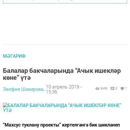
МӘГАРИФ
Балалар бакчаларында “Ачык ишекләр
көне” үтә
10 апрель 2019 -
Зөлфия Шакирова,
3456
0
1
15:36
“Махсус туклану проекты” кертелгәнгә бик шикләнеп