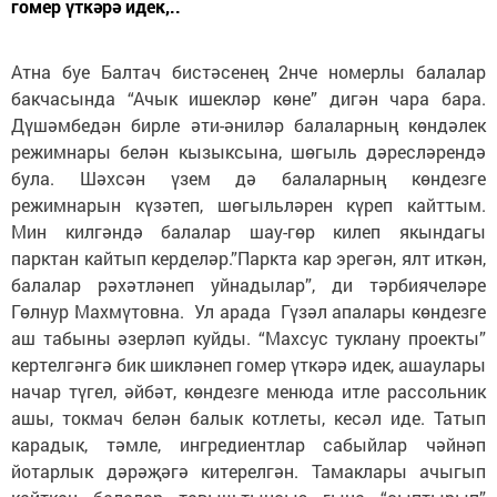
гомер үткәрә идек,..
Атна буе Балтач бистәсенең 2нче номерлы балалар
бакчасында “Ачык ишекләр көне” дигән чара бара.
Дүшәмбедән бирле әти-әниләр балаларның көндәлек
режимнары белән кызыксына, шөгыль дәресләрендә
була. Шәхсән үзем дә балаларның көндезге
режимнарын күзәтеп, шөгыльләрен күреп кайттым.
Мин килгәндә балалар шау-гөр килеп якындагы
парктан кайтып керделәр.”Паркта кар эрегән, ялт иткән,
балалар рәхәтләнеп уйнадылар”, ди тәрбиячеләре
Гөлнур Махмүтовна. Ул арада Гүзәл апалары көндезге
аш табыны әзерләп куйды. “Махсус туклану проекты”
кертелгәнгә бик шикләнеп гомер үткәрә идек, ашаулары
начар түгел, әйбәт, көндезге менюда итле рассольник
ашы, токмач белән балык котлеты, кесәл иде. Татып
карадык, тәмле, ингредиентлар сабыйлар чәйнәп
йотарлык дәрәҗәгә китерелгән. Тамаклары ачыгып