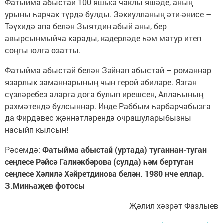
Фатыйма абыстай 100 яшькә чаклы яшәде, аның
урыны һәрчак түрдә булды. Зәкиулланың әти-әнисе –
Тәүхидә апа белән Зыятдин абый аны, бер
авырсынмыйча карады, кадерләде һәм матур итеп
соңгы юлга озатты.
Фатыйма абыстай белән Зәйнәп абыс­тай – романнар
язарлык заманна­рының чын герой әбиләре. Язган
сүзләребез аларга дога булып ирешсен, Аллаһының
рәхмәтендә булсыннар. Инде Раббым һәрбарчабызга
да Фирдәвес җәннәтләрендә очрашуларыбызны
насыйп кылсын!
Рәсемдә:
Фатыйма абыстай (уртада) туганнан-туган
сеңлесе Рәйсә Галиәкбәрова (сулда) һәм бертуган
сеңлесе Хәлилә Хәйретдинова белән. 1980 нче еллар.
З.Минһаҗев фотосы
Җәлил хәзрәт Фазлыев