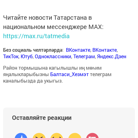
Читайте новости Татарстана в
национальном мессенджере MАХ:
https://max.ru/tatmedia
Без социаль челтәрләрдә
:
ВКонтакте
,
ВКонтакте
,
ТикТок
,
Ютуб
,
Одноклассники
,
Телеграм
,
Яндекс.Дзен
Район тормышына кагылышлы иң мөһим
яңалыкларыбызны
Балтаси_Хезмэт
телеграм
каналыбызда да укыгыз.
Оставляйте реакции