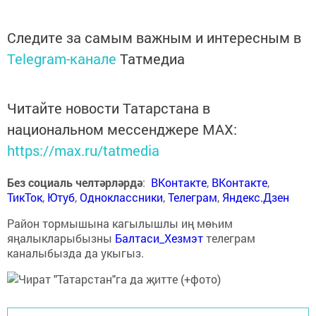
Следите за самым важным и интересным в
Telegram-канале
Татмедиа
Читайте новости Татарстана в
национальном мессенджере MАХ:
https://max.ru/tatmedia
Без социаль челтәрләрдә
:
ВКонтакте
,
ВКонтакте
,
ТикТок
,
Ютуб
,
Одноклассники
,
Телеграм
,
Яндекс.Дзен
Район тормышына кагылышлы иң мөһим
яңалыкларыбызны
Балтаси_Хезмэт
телеграм
каналыбызда да укыгыз.