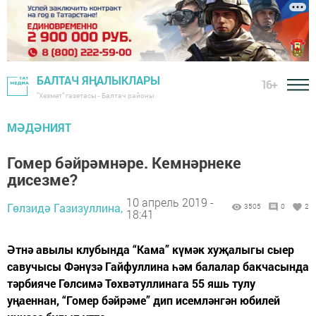
БАЛТАЧ ЯҢАЛЫКЛАРЫ
16+
"Хезмәт" газетасы - Балтач районы
МӘДӘНИЯТ
Гомер бәйрәмнәре. Кемнәрнеке
дисезме?
10 апрель 2019 -
Гөлзидә Газизуллина,
3505
0
2
18:41
Әтнә авылы клубында “Кама” күмәк хуҗалыгы сыер
савучысы Фәнүзә Гайфуллина һәм балалар бакчасында
тәрбияче Гөлсимә Төхвәтуллинага 55 яшь тулу
уңаеннан, “Гомер бәйрәме” дип исемләнгән юбилей