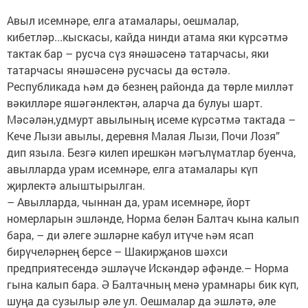
Авыл исемнәре, елга атамалары, оешмалар,
кибетләр...кыскасы, кайда нинди атама яки күрсәтмә
тактак бар – русча сүз янәшәсенә татарчасы, яки
татарчасы янәшәсенә русчасы да өстәлә.
Республикада һәм дә безнең районда да төрле милләт
вәкилләре яшәгәнлектән, аларча да булуы шарт.
Мәсәлән,удмурт авылының исеме күрсәтмә тактада –
Кече Лызи авылы, деревня Малая Лызи, Почи Лозя”
дип языла. Безгә килеп ирешкән мәгълүматлар буенча,
авылларда урам исемнәре, елга атамалары күп
җирлектә алыштырылган.
– Авылларда, чыннан да, урам исемнәре, йорт
номерларын эшләнде, Норма белән Балтач кына калып
бара, – ди әлеге эшләрне кабул итүче һәм ясап
бирүчеләрнең берсе – Шакирҗанов шәхси
предприятесендә эшләүче Искәндәр әфәнде.– Норма
гына калып бара. Ә Балтачның менә урамнары бик күп,
шуңа да сузылыр әле ул. Оешмалар да эшләтә, әле