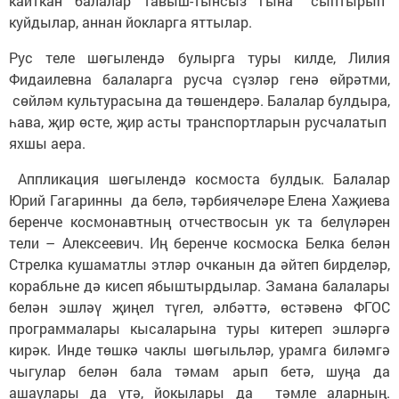
кайткан балалар тавыш-тынсыз гына “сыптырып”
куйдылар, аннан йокларга яттылар.
Рус теле шөгылендә булырга туры килде, Лилия
Фидаилевна балаларга русча сүзләр генә өйрәтми,
сөйләм культурасына да төшендерә. Балалар булдыра,
һава, җир өсте, җир асты транспортларын русчалатып
яхшы аера.
Аппликация шөгылендә космоста булдык. Балалар
Юрий Гагаринны да белә, тәрбиячеләре Елена Хаҗиева
беренче космонавтның отчествосын ук та белүләрен
тели – Алексеевич. Иң беренче космоска Белка белән
Стрелка кушаматлы этләр очканын да әйтеп бирделәр,
корабльне дә кисеп ябыштырдылар. Замана балалары
белән эшләү җиңел түгел, әлбәттә, өстәвенә ФГОС
программалары кысаларына туры китереп эшләргә
кирәк. Инде төшкә чаклы шөгыльләр, урамга биләмгә
чыгулар белән бала тәмам арып бетә, шуңа да
ашаулары да үтә, йокылары да тәмле аларның.