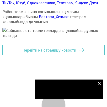
ТикТок
,
Ютуб
,
Одноклассники
,
Телеграм
,
Яндекс.Дзен
Район тормышына кагылышлы иң мөһим
яңалыкларыбызны
Балтаси_Хезмэт
телеграм
каналыбызда да укыгыз.
Перейти на страницу новости
Безнең Яндекс Дзен каналына языл
Подписаться