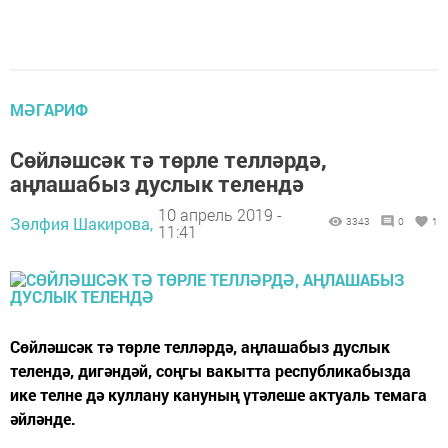
МӘГАРИФ
Сөйләшсәк тә төрле телләрдә,
аңлашабыз дуслык телендә
10 апрель 2019 -
Зөлфия Шакирова,
3343
0
1
11:41
Сөйләшсәк тә төрле телләрдә, аңлашабыз дуслык
телендә, дигәндәй, соңгы вакытта республикабызда
ике телне дә куллану кануның үтәлеше актуаль темага
әйләнде.