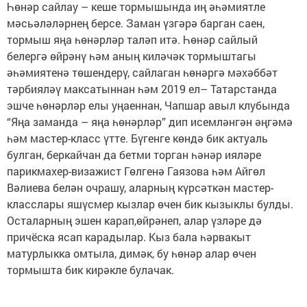
Һөнәр сайлау – кеше тормышында иң әһәмиятле
мәсьәләләрнең берсе. Заман үзгәрә барган саен,
тормыш яңа һөнәрләр таләп итә. Һөнәр сайлый
белергә өйрәнү һәм аның киләчәк тормыштагы
әһәмиятенә төшендерү, сайлаган һөнәргә мәхәббәт
тәрбияләү максатыннан һәм 2019 ел– Татарстанда
эшче һөнәрләр елы уңаеннан, Чапшар авыл клубында
“Яңа заманда – яңа һөнәрләр” дип исемләнгән әңгәмә
һәм мастер-класс үтте. Бүгенге көндә бик актуаль
булган, беркайчан да бетми торган һәнәр ияләре
парикмахер-визажист Гөлгенә Гаязова һәм Айгөл
Вәлиева белән очрашу, аларның күрсәткән мастер-
класслары яшүсмер кызлар өчен бик кызыклы булды.
Осталарның эшен карап,өйрәнеп, алар үзләре дә
причёска ясап карадылар. Кыз бала һәрвакыт
матурлыкка омтыла, димәк, бу һөнәр алар өчен
тормышта бик кирәкле булачак.