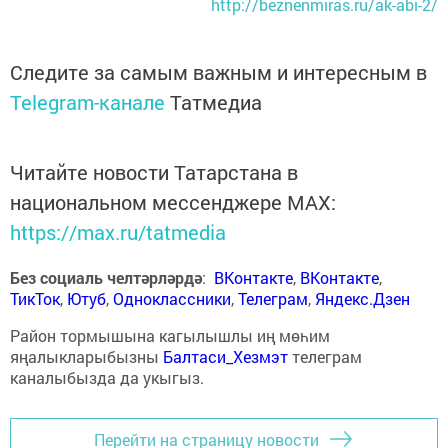
http://beznenmiras.ru/ak-abi-2/
Следите за самым важным и интересным в
Telegram-канале
Татмедиа
Читайте новости Татарстана в
национальном мессенджере MАХ:
https://max.ru/tatmedia
Без социаль челтәрләрдә
:
ВКонтакте
,
ВКонтакте
,
ТикТок
,
Ютуб
,
Одноклассники
,
Телеграм
,
Яндекс.Дзен
Район тормышына кагылышлы иң мөһим
яңалыкларыбызны
Балтаси_Хезмэт
телеграм
каналыбызда да укыгыз.
Перейти на страницу новости