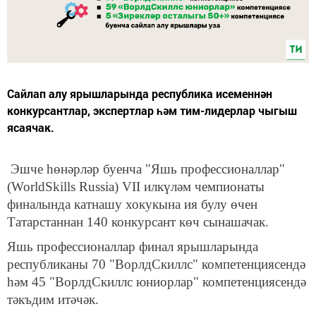
Сайлап алу ярышларында республика исеменнән
конкурсантлар, экспертлар һәм тим-лидерлар чыгыш
ясаячак.
Эшче һөнәрләр буенча "Яшь профессионаллар"
(WorldSkills Russia) VII илкүләм чемпионаты
финалында катнашу хокукына ия булу өчен
Татарстаннан 140 конкурсант көч сынашачак.
Яшь профессионаллар финал ярышларында
республиканы 70 "ВорлдСкиллс" компетенциясендә
һәм 45 "ВорлдСкиллс юниорлар" компетенциясендә
тәкъдим итәчәк.