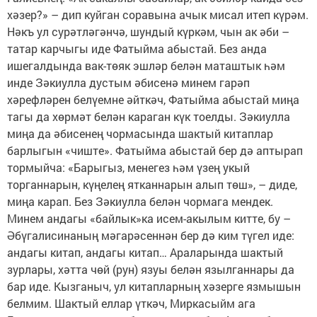
хәзер?» – дип куйган соравына ачык мисал итеп күрәм.
Нәкъ ул сурәтләгәнчә, шундый күркәм, чын ак әби –
татар карчыгы иде Фатыйма абыстай. Без анда
ишегалдында вак-төяк эшләр белән маташтык һәм
инде Зәкиулла дустым әбисенә минем гарәп
хәрефләрен белүемне әйткәч, Фатыйма абыстай миңа
тагы да хөрмәт белән караган күк тоелды. Зәкиулла
миңа да әбисенең чормасында шактый китаплар
барлыгын «чиште». Фатыйма абыстай бер дә аптырап
тормыйча: «Барыгыз, менегез һәм үзең укый
торганнарын, күңелең ятканнарын алып төш», – диде,
миңа карап. Без Зәкиулла белән чормага мендек.
Минем андагы «байлык»ка исем-акылым китте, бу –
Әбүгалисинаның мәгарәсеннән бер дә ким түгел иде:
андагы китап, андагы китап… Араларында шактый
зурлары, хәтта чөй (рун) язуы белән язылганнары да
бар иде. Кызганыч, ул китапларның хәзерге язмышын
белмим. Шактый еллар үткәч, Миркасыйм ага