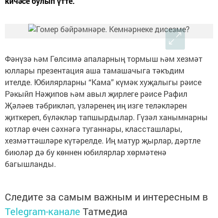
кичәсе булып үтте.
Фәнүзә һәм Гөлсимә апаларның тормыш һәм хезмәт
юллары презентация аша тамашачыга тәкъдим
ителде. Юбилярларны “Кама” күмәк хуҗалыгы рәисе
Рәкыйп Нәҗипов һәм авыл җирлеге рәисе Рафил
Җәләев тәбрикләп, үзләренең иң изге теләкләрен
җиткереп, бүләкләр тапшырдылар. Гүзәл ханымнарны
котлар өчен сәхнәгә туганнары, классташлары,
хезмәттәшләре күтәрелде. Иң матур җырлар, дәртле
биюләр дә бу көннен юбилярлар хөрмәтенә
багышланды.
Следите за самым важным и интересным в
Telegram-канале
Татмедиа