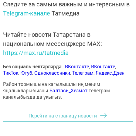
Следите за самым важным и интересным в
Telegram-канале
Татмедиа
Читайте новости Татарстана в
национальном мессенджере MАХ:
https://max.ru/tatmedia
Без социаль челтәрләрдә
:
ВКонтакте
,
ВКонтакте
,
ТикТок
,
Ютуб
,
Одноклассники
,
Телеграм
,
Яндекс.Дзен
Район тормышына кагылышлы иң мөһим
яңалыкларыбызны
Балтаси_Хезмэт
телеграм
каналыбызда да укыгыз.
Перейти на страницу новости