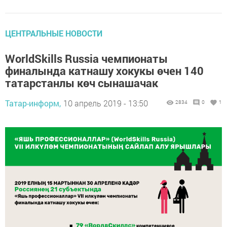
ЦЕНТРАЛЬНЫЕ НОВОСТИ
WorldSkills Russia чемпионаты
финалында катнашу хокукы өчен 140
татарстанлы көч сынашачак
Татар-информ,
10 апрель 2019 - 13:50
2834
0
1