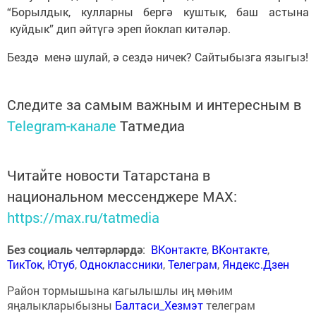
“Борылдык, кулларны бергә куштык, баш астына
куйдык” дип әйтүгә эреп йоклап китәләр.
Бездә менә шулай, ә сездә ничек? Сайтыбызга языгыз!
Следите за самым важным и интересным в
Telegram-канале
Татмедиа
Читайте новости Татарстана в
национальном мессенджере MАХ:
https://max.ru/tatmedia
Без социаль челтәрләрдә
:
ВКонтакте
,
ВКонтакте
,
ТикТок
,
Ютуб
,
Одноклассники
,
Телеграм
,
Яндекс.Дзен
Район тормышына кагылышлы иң мөһим
яңалыкларыбызны
Балтаси_Хезмэт
телеграм