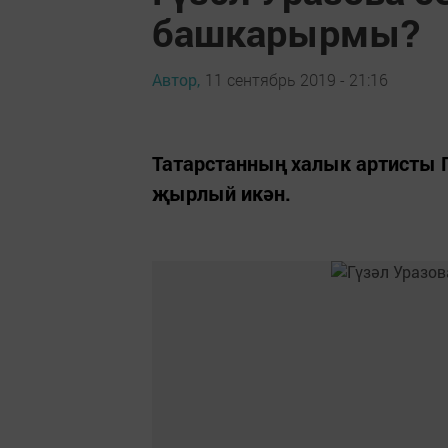
башкарырмы?
Автор,
11 сентябрь 2019 - 21:16
Татарстанның халык артисты Г
җырлый икән.