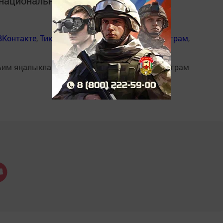
в национальном мессенджере MАХ:
ВКонтакте
,
ТикТок
,
Ютуб
,
Одноклассники
,
Телеграм
,
һим яңалыкларыбызны
Балтаси_Хезмэт
телеграм