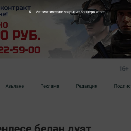
5
Автоматическое закрытие баннера через
16+
Азьлане
Реклама
Редакция
Подпис
еңлесе белән дуэт