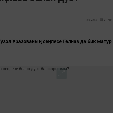
3314
0
үзәл Уразованың сеңлесе Гөлназ да бик матур