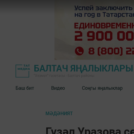
БАЛТАЧ ЯҢАЛЫКЛАРЫ
"Хезмәт" газетасы - Балтач районы
Баш бит
Видео
Соңгы яңалыклар
МӘДӘНИЯТ
Гүзәл Уразова с