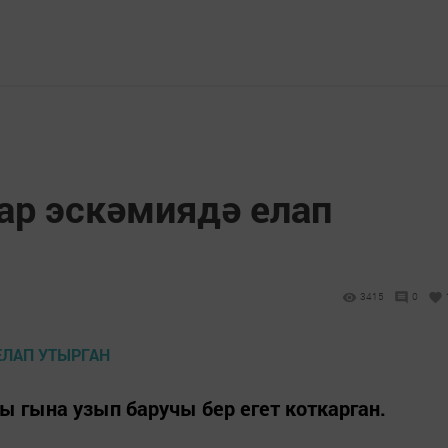
ар эскәмиядә елап
3415
0
 гына узып баручы бер егет коткарган.