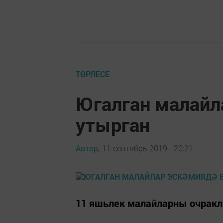
ТӨРЛЕСЕ
Югалган малайл
утырган
Автор,
11 сентябрь 2019 - 20:21
11 яшьлек малайларны очраклы