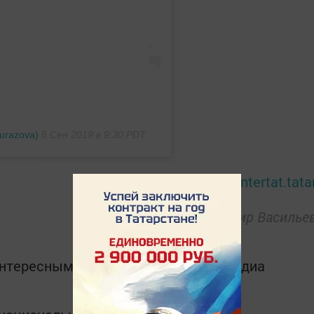
urazova)
6 Сен 2019 в 9:30 PDT
Бу хакта тулырак:
intertat.tata
Фото: Владимир Василье
интересным в
Telegram-канале
Татмедиа