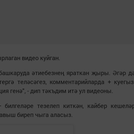
рлаган видео куйган.
башкаруда әтиебезнең яраткан җыры. Әгәр д
ергә теләсәгез, комментарийларда + куегыз
ия генә", - дип тәкъдим итә ул видеоны.
+ билгеләре тезелеп киткән, кайбер кешелә
тавыш биреп чыга аласыз.