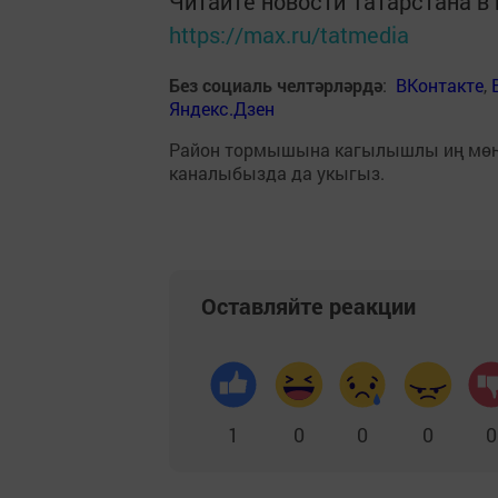
Читайте новости Татарстана 
https://max.ru/tatmedia
Без социаль челтәрләрдә
:
ВКонтакте
,
Яндекс.Дзен
Район тормышына кагылышлы иң мө
каналыбызда да укыгыз.
Оставляйте реакции
1
0
0
0
0