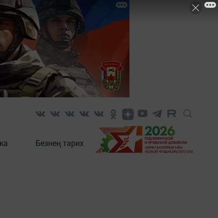
ка
Безнең тарих