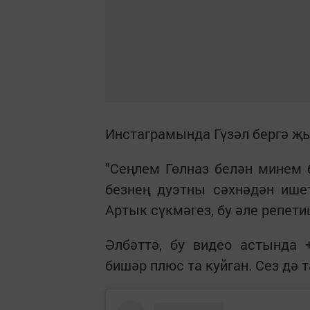
Инстаграмында Гүзәл бергә җы
"Сеңлем Гөлназ белән минем 
безнең дуэтны сәхнәдән ишет
Артык сүкмәгез, бу әле репетиц
Әлбәттә, бу видео астында 
бишәр плюс та куйган. Сез дә 