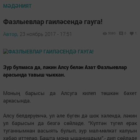
В этом году организаторы образовательной акции
подготовили для участников 5 тыс. бланков. «Это с
запасом», – сказал Яруллин.
Следите за самым важным и интересным в
Telegram-канале
Татмедиа
Читайте новости Татарстана в
национальном мессенджере MАХ:
https://max.ru/tatmedia
Без социаль челтәрләрдә
:
ВКонтакте
,
ВКонтакте
,
ТикТок
,
Ютуб
,
Одноклассники
,
Телеграм
,
Яндекс.Дзен
Район тормышына кагылышлы иң мөһим
яңалыкларыбызны
Балтаси_Хезмэт
телеграм
каналыбызда да укыгыз.