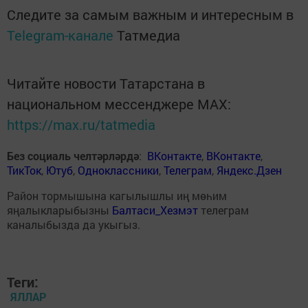
Следите за самым важным и интересным в
Telegram-канале
Татмедиа
Читайте новости Татарстана в
национальном мессенджере MАХ:
https://max.ru/tatmedia
Без социаль челтәрләрдә
:
ВКонтакте
,
ВКонтакте
,
ТикТок
,
Ютуб
,
Одноклассники
,
Телеграм
,
Яндекс.Дзен
Район тормышына кагылышлы иң мөһим
яңалыкларыбызны
Балтаси_Хезмэт
телеграм
каналыбызда да укыгыз.
Теги:
ЯЛЛАР