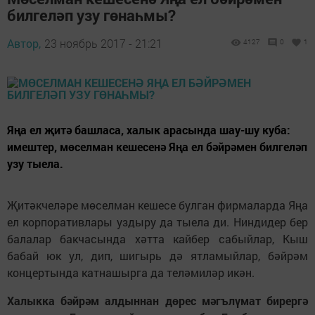
билгеләп узу гөнаһмы?
Автор,
23 ноябрь 2017 - 21:21
4127
0
1
Яңа ел җитә башласа, халык арасында шау-шу куба:
имештер, мөселман кешесенә Яңа ел бәйрәмен билгеләп
узу тыела.
Җитәкчеләре мөселман кешесе булган фирмаларда Яңа
ел корпоративлары уздыру да тыела ди. Ниндидер бер
балалар бакчасында хәтта кайбер сабыйлар, Кыш
бабай юк ул, дип, шигырь дә ятламыйлар, бәйрәм
концертында катнашырга да теләмиләр икән.
Халыкка бәйрәм алдыннан дөрес мәгълүмат бирергә