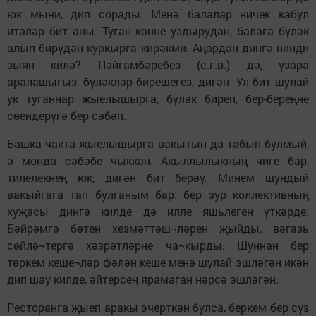
юк мыни, дип сорады. Менә балалар ничек кабул
итәләр бит аны. Туган көнне уздырудан, балага бүләк
алып бирүдән куркырга кирәкми. Аңардан дингә нинди
зыян килә? Пәйгамбәребез (с.г.в.) дә, үзара
аралашыгыз, бүләкләр бирешегез, дигән. Ул бит шулай
ук туганнар җыелышырга, бүләк биреп, бер-береңне
сөендерүгә бер сәбәп.
Башка чакта җыелышырга вакытын да табып булмый,
ә монда сәбәбе чыккан. Акыллылыкның чиге бар,
тилелекнең юк, дигән бит берәү. Минем шундый
вакыйгага тап булганым бар: бер зур коллективның
хуҗасы дингә килде дә илле яшьлеген үткәрде.
Бәйрәмгә бөтен хезмәттәш¬ләрен җыйды, вәгазь
сөйлә¬тергә хәзрәтләрне ча¬кырды. Шуннан бер
төркем кеше¬ләр фәлән кеше менә шулай эшләгән икән
дип шау килде, әйтерсең ярамаган нәрсә эшләгән.
Ресторанга җыеп аракы эчерткән булса, беркем бер сүз