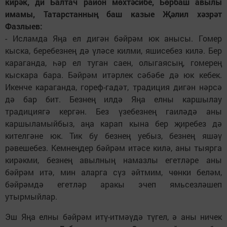
кирәк, ди Балтач район мөхтәсибе, Бөрбаш авылы
имамы, Татарстанның баш казые Җәлил хәзрәт
Фазлыев:
- Исламда Яңа ел дигән бәйрәм юк анысы. Гомер
кыска, беребезнең дә үләсе килми, яшисебез килә. Бер
караганда, һәр ел туган саен, олыгаясың, гомерең
кыскара бара. Бәйрәм итәрлек сәбәбе дә юк кебек.
Икенче караганда, гореф-гадәт, традиция дигән нәрсә
дә бар бит. Безнең илдә Яңа елны каршылау
традициягә кергән. Без үзебезнең гаиләдә аны
каршыламыйбыз, аңа карап кына бер җиребез дә
кителгәне юк. Тик бу безнең уебыз, безнең яшәү
рәвешебез. Кемнеңдер бәйрәм итәсе килә, аны тыярга
кирәкми, безнең авылның намазлы егетләре аны
бәйрәм итә, мин аларга сүз әйтмим, чөнки беләм,
бәйрәмдә егетләр аракы эчеп ямьсезләшеп
утырмыйлар.
Эш Яңа елны бәйрәм итү-итмәүдә түгел, ә аны ничек