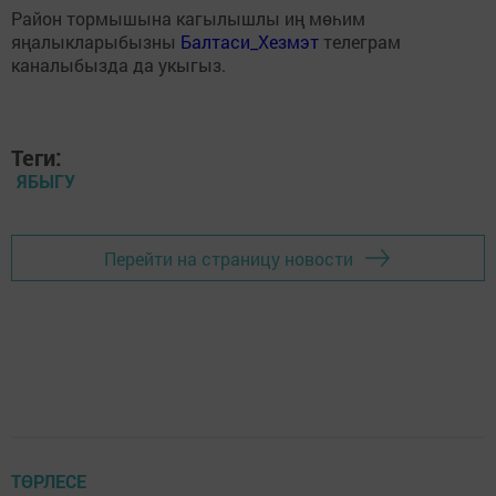
Район тормышына кагылышлы иң мөһим
яңалыкларыбызны
Балтаси_Хезмэт
телеграм
каналыбызда да укыгыз.
Теги:
ЯБЫГУ
Перейти на страницу новости
ТӨРЛЕСЕ