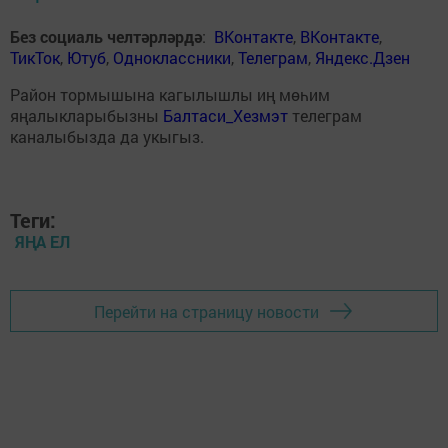
Без социаль челтәрләрдә
:
ВКонтакте
,
ВКонтакте
,
ТикТок
,
Ютуб
,
Одноклассники
,
Телеграм
,
Яндекс.Дзен
Район тормышына кагылышлы иң мөһим
яңалыкларыбызны
Балтаси_Хезмэт
телеграм
каналыбызда да укыгыз.
Теги:
ЯҢА ЕЛ
Перейти на страницу новости