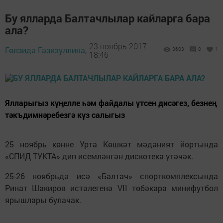
Бу ялларда Балтачлылар кайларга бара
ала?
23 ноябрь 2017 -
Гөлзидә Газизуллина,
3603
0
1
18:46
Ялларыгыз күңелле һәм файдалы үтсен дисәгез, безнең
тәкъдимнәребезгә күз салыгыз
25 ноябрь көнне Урта Көшкәт мәдәният йортында
«СПИД ТУКТА» дип исемләнгән дискотека үтәчәк.
25-26 ноябрьдә исә «Балтач» спорткомплексында
Ринат Шакиров истәлегенә VII төбәкара минифутбол
ярышлары булачак.