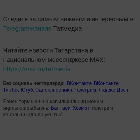
Следите за самым важным и интересным в
Telegram-канале
Татмедиа
Читайте новости Татарстана в
национальном мессенджере MАХ:
https://max.ru/tatmedia
Без социаль челтәрләрдә
:
ВКонтакте
,
ВКонтакте
,
ТикТок
,
Ютуб
,
Одноклассники
,
Телеграм
,
Яндекс.Дзен
Район тормышына кагылышлы иң мөһим
яңалыкларыбызны
Балтаси_Хезмэт
телеграм
каналыбызда да укыгыз.