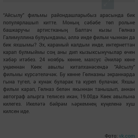
“Айсылу” фильмы райондашларыбыз арасында бик
популярлашып китте. Моның сәбәбе төп рольне
башкаручы артистканың Балтач кызы Гөлназ
Галимуллина булуындамы, әллә инде фильм чыннан да
бик яхшымы? Эх, карамый калдым инде, интернеттан
карап булмыймы соң аны дип кызыксынучылар өчен
хәбәр итәбез. 24 ноябрь көнне, махсус Әниләр көне
уңаеннан Көек авылы китапханәсендә "Айсылу"
фильмы күрсәтеләчәк. Бу көнне Гөлназны экраннарда
гына түгел, ә кунак буларак та күреп булачак. Яхшы
фильм карап, Гөлназ белән якыннан танышып, аннан
автограф алырга телисез икән, 19.00дә Көек авылына
килегез. Икеләтә бәйрәм һәркемнең күңеленә хуш
килсен иде.
Фото:
vk.com