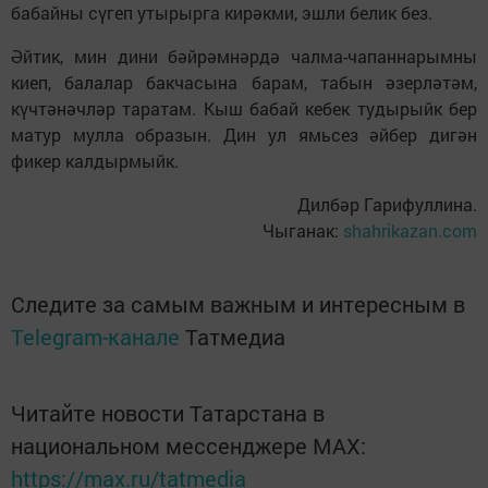
бабайны сүгеп утырырга кирәкми, эшли белик без.
Әйтик, мин дини бәйрәмнәрдә чалма-чапаннарымны
киеп, балалар бакчасына барам, табын әзерләтәм,
күчтәнәчләр таратам. Кыш бабай кебек тудырыйк бер
матур мулла образын. Дин ул ямьсез әйбер дигән
фикер калдырмыйк.
Дилбәр Гарифуллина.
Чыганак:
shahrikazan.com
Следите за самым важным и интересным в
Telegram-канале
Татмедиа
Читайте новости Татарстана в
национальном мессенджере MАХ:
https://max.ru/tatmedia