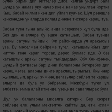
бүләк бирми дип әйттеләр дисә, калган ундүрт бала
шунда ук намаз уку начар икән, намаз укылган йортка
Кыш бабай килми икән дип уйлап куячак. Шул рәвешле
кечкенәдән үк аларда ислам диненә тискәре караш туа.
Сабан туен гына алыйк, анда исерекләр күп була иде.
Без дин әһелләре бу эшкә катнашып, Сабан туенда
аракы сатуны тыйдык. Күп районнарда ул аракысыз
уза. Бу мөселман бәйрәме түгел, катышмыйбыз дип
читтән генә карап торсак, дөрес булмас иде. Ә без
катыштык, аракы сатуны тыйдырдык. Әбү Хәнифәнең
шундый фәтвасы бар: дини йолаларны бетерәбез дип
көрәшмәгез, аларны дингә яраклаштырыгыз. Якыннар
җыелышып, аракы эчмичә, вәгазьләр сөйләп тә каршы
алырга да була ул бәйрәмне. Мәҗбүри түгел ул,
әлбәттә, әмма алай иткәндә, үзеңә дә саваплырак була.
Шул ук балаларны мисалга китерик. Бер хәзрәт
сөйләде әле, улым мәктәптән кайтты да, әти, ислам
дине шундый куркыныч дин мени, анда туган көннәр дә