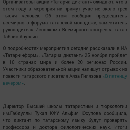
Организаторы акции «Татарча диктант» ожидают, что в
этом году в мероприятии примут участие около трех
тысяч человек. Об этом сообщил председатель
всемирного форума татарской молодежи, заместитель
руководителя Исполкома Всемирного конгресса татар
Табрис Яруллин.
О подробностях мероприятия сегодня рассказали в ИА
«Татар-информ». «Татарча диктант» 25 ноября пройдет
в 10 странах мира и более 20 регионах России.
Участники образовательной акции напишут отрывок из
повести татарского писателя Аяза Гилязова
«В пятницу
вечером»
.