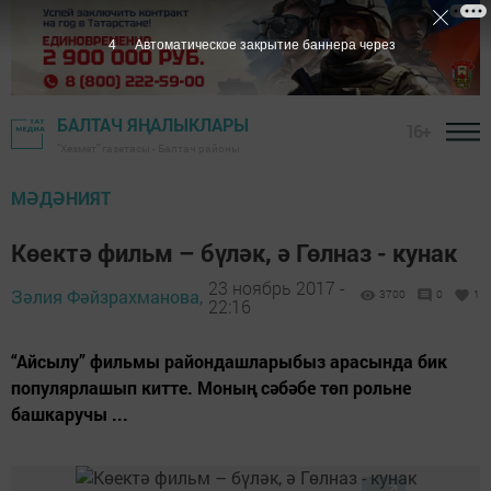
3
Автоматическое закрытие баннера через
БАЛТАЧ ЯҢАЛЫКЛАРЫ
16+
"Хезмәт" газетасы - Балтач районы
МӘДӘНИЯТ
Көектә фильм – бүләк, ә Гөлназ - кунак
23 ноябрь 2017 -
Зәлия Фәйзрахманова,
3700
0
1
22:16
“Айсылу” фильмы райондашларыбыз арасында бик
популярлашып китте. Моның сәбәбе төп рольне
башкаручы ...