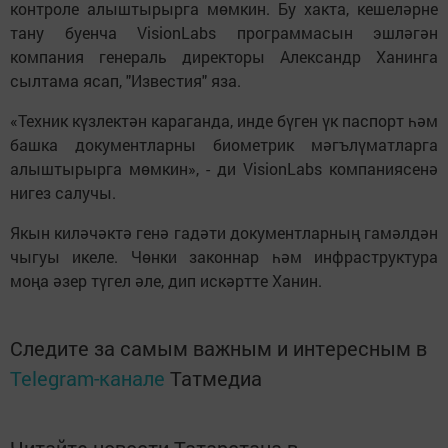
контроле алыштырырга мөмкин. Бу хакта, кешеләрне
тану буенча VisionLabs программасын эшләгән
компания генераль директоры Александр Ханинга
сылтама ясап, "Известия" яза.
«Техник күзлектән караганда, инде бүген үк паспорт һәм
башка документларны биометрик мәгълүматларга
алыштырырга мөмкин», - ди VisionLabs компаниясенә
нигез салучы.
Якын киләчәктә генә гадәти документларның гамәлдән
чыгуы икеле. Чөнки законнар һәм инфраструктура
моңа әзер түгел әле, дип искәртте Ханин.
Следите за самым важным и интересным в
Telegram-канале
Татмедиа