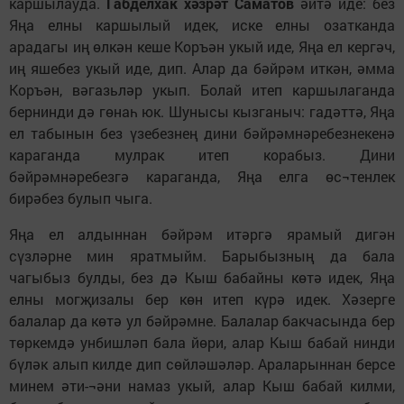
каршылауда.
Габделхак хәзрәт Саматов
әйтә иде: без
Яңа елны каршылый идек, иске елны озатканда
арадагы иң өлкән кеше Коръән укый иде, Яңа ел кергәч,
иң яшебез укый иде, дип. Алар да бәйрәм иткән, әмма
Коръән, вәгазьләр укып. Болай итеп каршылаганда
бернинди дә гөнаһ юк. Шунысы кызганыч: гадәттә, Яңа
ел табынын без үзебезнең дини бәйрәмнәребезнекенә
караганда мулрак итеп корабыз. Дини
бәйрәмнәребезгә караганда, Яңа елга өс¬тенлек
бирәбез булып чыга.
Яңа ел алдыннан бәйрәм итәргә ярамый дигән
сүзләрне мин яратмыйм. Барыбызның да бала
чагыбыз булды, без дә Кыш бабайны көтә идек, Яңа
елны могҗизалы бер көн итеп күрә идек. Хәзерге
балалар да көтә ул бәйрәмне. Балалар бакчасында бер
төркемдә унбишләп бала йөри, алар Кыш бабай нинди
бүләк алып килде дип сөйләшәләр. Араларыннан берсе
минем әти-¬әни намаз укый, алар Кыш бабай килми,