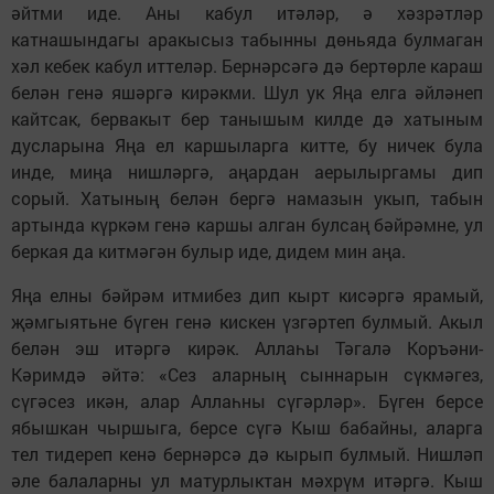
әйтми иде. Аны кабул итәләр, ә хәзрәтләр
катнашындагы аракысыз табынны дөньяда булмаган
хәл кебек кабул иттеләр. Бернәрсәгә дә бертөрле караш
белән генә яшәргә кирәкми. Шул ук Яңа елга әйләнеп
кайтсак, бервакыт бер танышым килде дә хатыным
дусларына Яңа ел каршыларга китте, бу ничек була
инде, миңа нишләргә, аңардан аерылыргамы дип
сорый. Хатының белән бергә намазын укып, табын
артында күркәм генә каршы алган булсаң бәйрәмне, ул
беркая да китмәгән булыр иде, дидем мин аңа.
Яңа елны бәйрәм итмибез дип кырт кисәргә ярамый,
җәмгыятьне бүген генә кискен үзгәртеп булмый. Акыл
белән эш итәргә кирәк. Аллаһы Тәгалә Коръәни-
Кәримдә әйтә: «Сез аларның сыннарын сүкмәгез,
сүгәсез икән, алар Аллаһны сүгәрләр». Бүген берсе
ябышкан чыршыга, берсе сүгә Кыш бабайны, аларга
тел тидереп кенә бернәрсә дә кырып булмый. Нишләп
әле балаларны ул матурлыктан мәхрүм итәргә. Кыш