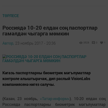
ТӨРЛЕСЕ
Россиядә 10-20 елдан соң паспортлар
гамәлдән чыгарга мөмкин
Автор,
23 ноябрь 2017 - 20:36
3528
0
1
Кәгазь паспортларны биометрик мәгълүматлар
контроле алыштырачак, дип раслый VisionLabs
компаниясенә нигез салучы.
(Казан, 23 ноябрь,
«Татар-информ»
). 10-20 елдан соң
Россиядә паспортларны биометрик мәгълүматлар