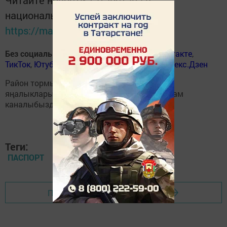
Читайте новости Татарстана в
национальном мессенджере MАХ:
https://max.ru/tatmedia
Без социаль челтәрләрдә
:
ВКонтакте
,
ВКонтакте
,
ТикТок
,
Ютуб
,
Одноклассники
,
Телеграм
,
Яндекс.Дзен
Район тормышына кагылышлы иң мөһим
яңалыкларыбызны
Балтаси_Хезмэт
телеграм
каналыбызда да укыгыз.
Теги:
ПАСПОРТ
Перейти на страницу новости