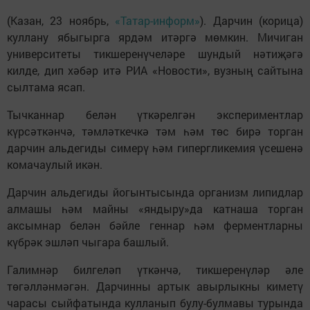
(Казан, 23 ноябрь,
«Татар-информ»
). Дарчин (корица)
куллану ябыгырга ярдәм итәргә мөмкин. Мичиган
университеты тикшеренүчеләре шундый нәтиҗәгә
килде, дип хәбәр итә РИА «Новости», вузның сайтына
сылтама ясап.
Тычканнар белән үткәрелгән экспериментлар
күрсәткәнчә, тәмләткечкә тәм һәм төс бирә торган
дарчин альдегиды симерү һәм гипергликемия үсешенә
комачаулый икән.
Дарчин альдегиды йогынтысында организм липидлар
алмашы һәм майны «яндыру»да катнаша торган
аксымнар белән бәйле геннар һәм ферментларны
күбрәк эшләп чыгара башлый.
Галимнәр билгеләп үткәнчә, тикшеренүләр әле
төгәлләнмәгән. Дарчинны артык авырлыкны киметү
чарасы сыйфатында кулланып булу-булмавы турында