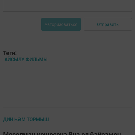
Отправить
Авторизоваться
Теги:
АЙСЫЛУ ФИЛЬМЫ
ДИН ҺӘМ ТОРМЫШ
Мөселман кешесенә Яңа ел бәйрәмен