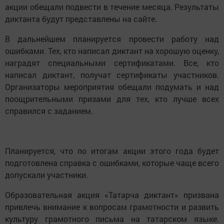
Директор Высшей школы татаристики и тюркологии
им.Габдуллы Тукая КФУ Альфия Юсупова сообщила,
что диктант по татарскому языку будут проверять
профессора и доктора филологических наук. Итоги
акции обещали подвести в течение месяца. Результаты
диктанта будут представлены на сайте.
В дальнейшем планируется провести работу над
ошибками. Тех, кто написал диктант на хорошую оценку,
наградят специальными сертификатами. Все, кто
написал диктант, получат сертификаты участников.
Организаторы мероприятия обещали подумать и над