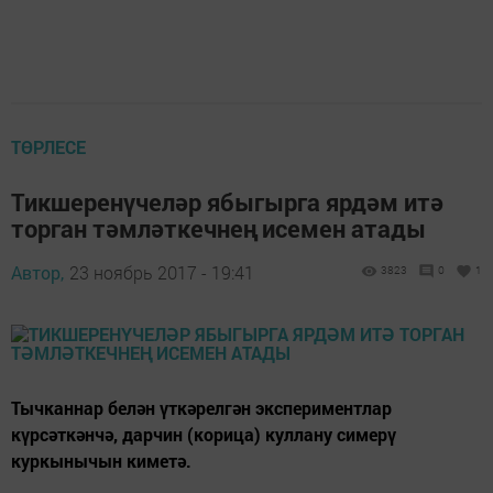
ТӨРЛЕСЕ
Тикшеренүчеләр ябыгырга ярдәм итә
торган тәмләткечнең исемен атады
Автор,
23 ноябрь 2017 - 19:41
3823
0
1
Тычканнар белән үткәрелгән экспериментлар
күрсәткәнчә, дарчин (корица) куллану симерү
куркынычын киметә.