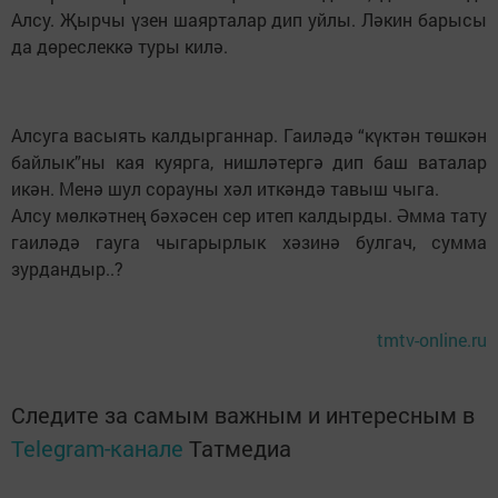
Теги:
ТАТАРЧА ДИКТАНТ-2017
Перейти на страницу новости
МӘДӘНИЯТ
Фазлыевлар гаиләсендә гауга!