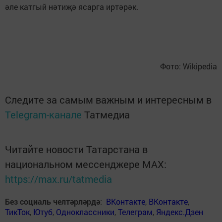
әле катгый нәтиҗә ясарга иртәрәк.
Фото: Wikipedia
Следите за самым важным и интересным в
Telegram-канале
Татмедиа
Читайте новости Татарстана в
национальном мессенджере MАХ:
https://max.ru/tatmedia
Без социаль челтәрләрдә
:
ВКонтакте
,
ВКонтакте
,
ТикТок
,
Ютуб
,
Одноклассники
,
Телеграм
,
Яндекс.Дзен