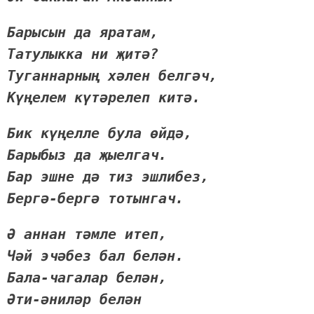
Барысын да яратам,
Татулыкка ни җитә?
Туганнарның хәлен белгәч,
Күңелем күтәрелеп китә.
Бик күңелле була өйдә,
Барыбыз да җыелгач.
Бар эшне дә тиз эшлибез,
Бергә-бергә тотынгач.
Ә аннан тәмле итеп,
Чәй эчәбез бал белән.
Бала-чагалар белән,
Әти-әниләр белән