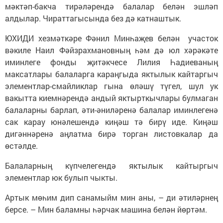
мәктәп-бакча тирәләрендә балалар белән эшләп
алдылар. Чираттагысында без дә катнаштык.
ЮХИДИ хезмәткәре Фәнил Минһаҗев белән участок
вәкиле Наил Фәйзрахмановның һәм дә юл хәрәкәте
иминлеге фонды җитәкчесе Лилия Һадиеваның
максатлары балаларга караңгыда яктылык кайтаргыч
элементлар-смайликлар гына өләшү түгел, шул ук
вакытта киемнәрендә андый яктырткычлары булмаган
балаларны барлап, әти-әниләренә балалар иминлегенә
сак карау юнәлешендә киңәш тә бирү иде. Киңәш
дигәннәренә аңлатма бирә торган листовкалар да
өстәлде.
Балаларның күпчелегендә яктылык кайтыргыч
элементлар юк булып чыкты.
Артык мөһим дип санамыйм мин аны, – ди әтиләрнең
берсе. – Мин баламны һәрчак машина белән йөртәм.