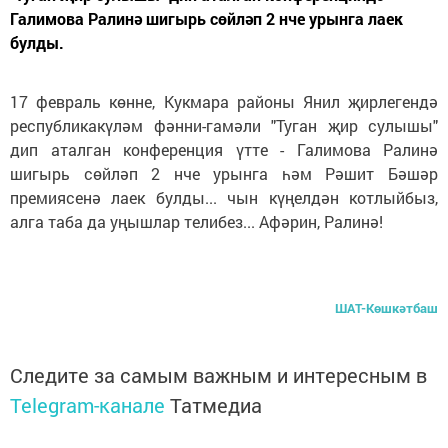
Галимова Ралинә шигырь сөйләп 2 нче урынга лаек
булды.
17 февраль көнне, Кукмара районы Янил җирлегендә
республикакүләм фәнни-гамәли "Туган җир сулышы"
дип аталган конференция үтте - Галимова Ралинә
шигырь сөйләп 2 нче урынга һәм Рәшит Бәшәр
премиясенә лаек булды... чын күңелдән котлыйбыз,
алга таба да уңышлар телибез... Афәрин, Ралинә!
ШАТ-Көшкәтбаш
Следите за самым важным и интересным в
Telegram-канале
Татмедиа