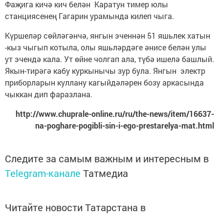
Фаҗига кичә кич белән Каратун тимер юлы
станциясенең Гагарин урамында килеп чыга.
Күршеләр сөйләгәнчә, янгын эченнән 51 яшьлек хатын
-кыз чыгып котыла, олы яшьләрдәге әнисе белән улы
ут эчендә кала. Ут өйне чолгап ала, түбә ишелә башлый.
Якын-тирәгә кабу куркынычы зур була. Янгын электр
приборларын куллану кагыйдәләрен бозу аркасында
чыккан дип фаразлана.
http://www.chuprale-online.ru/ru/the-news/item/16637-
na-poghare-pogibli-sin-i-ego-prestarelya-mat.html
Следите за самым важным и интересным в
Telegram-канале
Татмедиа
Читайте новости Татарстана в