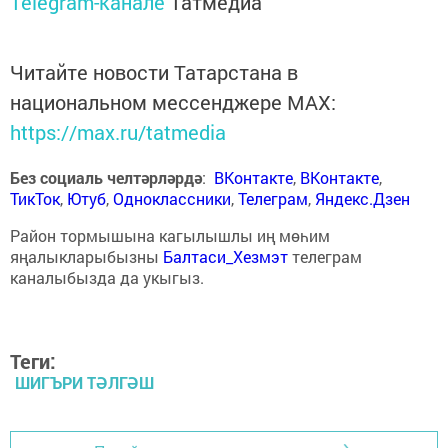
Telegram-канале
Татмедиа
Читайте новости Татарстана в
национальном мессенджере MАХ:
https://max.ru/tatmedia
Без социаль челтәрләрдә
:
ВКонтакте
,
ВКонтакте
,
ТикТок
,
Ютуб
,
Одноклассники
,
Телеграм
,
Яндекс.Дзен
Район тормышына кагылышлы иң мөһим
яңалыкларыбызны
Балтаси_Хезмэт
телеграм
каналыбызда да укыгыз.
Теги:
ШИГЪРИ ТӘЛГӘШ