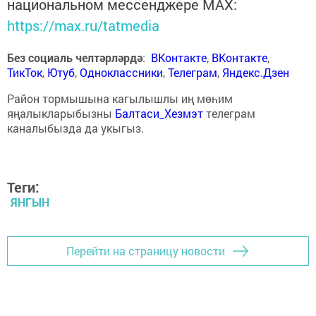
национальном мессенджере MАХ:
https://max.ru/tatmedia
Без социаль челтәрләрдә
:
ВКонтакте
,
ВКонтакте
,
ТикТок
,
Ютуб
,
Одноклассники
,
Телеграм
,
Яндекс.Дзен
Район тормышына кагылышлы иң мөһим
яңалыкларыбызны
Балтаси_Хезмэт
телеграм
каналыбызда да укыгыз.
Теги:
ЯНГЫН
Перейти на страницу новости