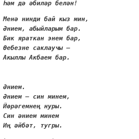
Һәм дә әбиләр белән!
Менә нинди бай кыз мин,
Әнием, абыйларым бар.
Бик яраткан энем бар,
Өебезне саклаучы –
Акыллы Акбаем бар.
Әнием.
Әнием – син минем,
Йөрәгемнең нуры.
Син әнием минем
Иң әйбәт, тугры.