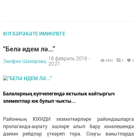
ЮЛ ХӘРӘКӘТЕ ИМИНЛЕГЕ
“Белә идем лә...”
18 февраль 2018 -
Зөлфия Шакирова,
3902
0
2
20:21
Балаларның күпчелегендә яктылык кайтыргыч
элементлар юк булып чыкты...
Районның ЮХИДИ хезмәткәрләре райондашларга
пропаганда-аңлату эшләре алып бару юнәлешендә
даими рейдлар үткәреп тора. Соңгы вакытларда