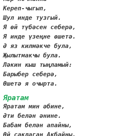
Кереп-чыгып,
Шул инде тузгый.
Я өй түбәсен себерә,
Я инде үзеңне өшетә.
Ә яз килмәкче була,
Җылытмакчы була.
Ләкин кыш тыңламый:
Барыбер себерә,
Өшетә я очырта.
Яратам
Яратам мин әбине,
Әти белән әнине.
Бабам белән апайны,
Өй саклаган Акбайны.