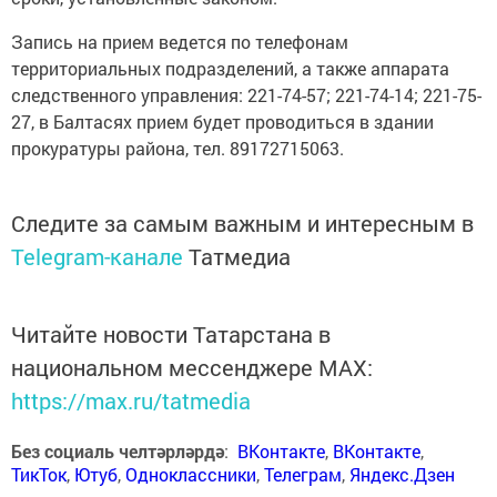
Запись на прием ведется по телефонам
территориальных подразделений, а также аппарата
следственного управления: 221-74-57; 221-74-14; 221-75-
27, в Балтасях прием будет проводиться в здании
прокуратуры района, тел. 89172715063.
Следите за самым важным и интересным в
Telegram-канале
Татмедиа
Читайте новости Татарстана в
национальном мессенджере MАХ:
https://max.ru/tatmedia
Без социаль челтәрләрдә
:
ВКонтакте
,
ВКонтакте
,
ТикТок
,
Ютуб
,
Одноклассники
,
Телеграм
,
Яндекс.Дзен