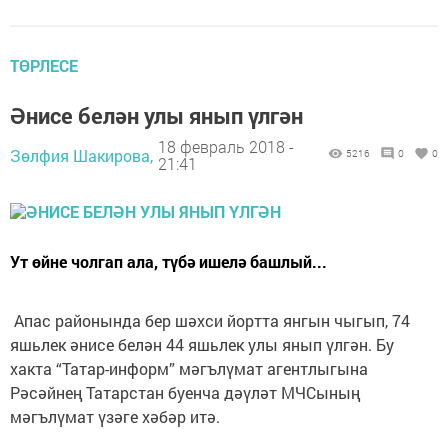
ТӨРЛЕСЕ
Әнисе белән улы янып үлгән
18 февраль 2018 -
Зөлфия Шакирова,
5216
0
0
21:41
Ут өйне чолгап ала, түбә ишелә башлый...
Апас районында бер шәхси йортта янгын чыгып, 74
яшьлек әнисе белән 44 яшьлек улы янып үлгән. Бу
хакта “Татар-информ” мәгълүмат агентлыгына
Рәсәйнең Татарстан буенча дәүләт МЧСының
мәгълүмат үзәге хәбәр итә.