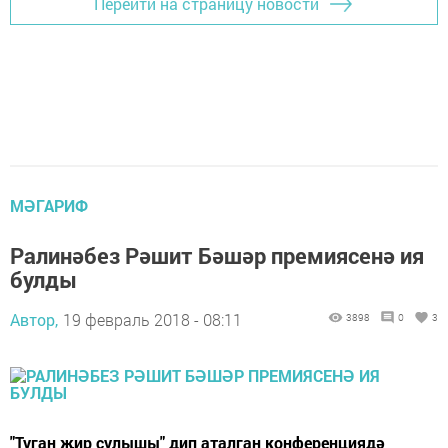
Перейти на страницу новости
МӘГАРИФ
Ралинәбез Рәшит Бәшәр премиясенә ия
булды
Автор,
19 февраль 2018 - 08:11
3898
0
3
"Туган җир сулышы" дип аталган конференциядә