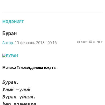
МӘДӘНИЯТ
Буран
Автор,
19 февраль 2018 - 09:16
3372
0
2
Мәликә Галәветдинова иҗаты.
Буран.
Улый –улый
Буран уйный.
Һәр почмакка