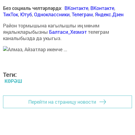
Без социаль челтәрләрдә
:
ВКонтакте
,
ВКонтакте
,
ТикТок
,
Ютуб
,
Одноклассники
,
Телеграм
,
Яндекс.Дзен
Район тормышына кагылышлы иң мөһим
яңалыкларыбызны
Балтаси_Хезмэт
телеграм
каналыбызда да укыгыз.
Теги:
КӨРӘШ
Перейти на страницу новости