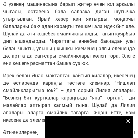
Ә үзенең машинасына барып җитәр өчен юл аркылы
чыгасы, өстәвенә бала салазка дигән шугычка
утыртылган. Ярый хәзер көн яктырды, моңарчы
балаларны бакчадан караңгы төшкәч ала идек бит әле.
Шулай да әти кешебез смайликны алды, тагып куярбыз
дип ышандырды. Чираттагы әниебез бакчадан улы
белән чыкты, улының кышкы киеменең алгы өлешендә
дә, артта да сап-сары смайликлары көлеп тора. Әлеге
әни кешегә рәхмәттән башка сүз юк.
Ирек белән Әнәс мәктәптән кайтып киләләр, икесенең
дә өсләрендә караңгы төстәге киемнәр. “Нишләп
смайликларыгыз юк?” – дип сорый Лилия апалары.
“Безнең бит курткалар караңгыда “яна” торган”, ди
малайлар аптырап калмый гына. Шулай да Лилия
апалары аларга смайлик тагарга киңәш итте, һәм
икесенә дә элементлар бүләк итте.
Безнең Яндекс Дзен каналына языл
Әти-әниләрнең күпчелеге яктылык кайтаргыч
Подписаться