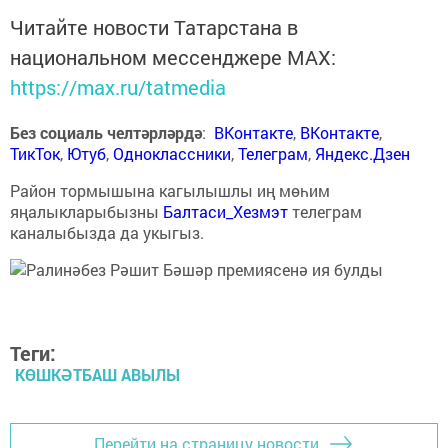
Читайте новости Татарстана в
национальном мессенджере MАХ:
https://max.ru/tatmedia
Без социаль челтәрләрдә
:
ВКонтакте
,
ВКонтакте
,
ТикТок
,
Ютуб
,
Одноклассники
,
Телеграм
,
Яндекс.Дзен
Район тормышына кагылышлы иң мөһим
яңалыкларыбызны
Балтаси_Хезмэт
телеграм
каналыбызда да укыгыз.
Теги:
КӨШКӘТБАШ АВЫЛЫ
Перейти на страницу новости