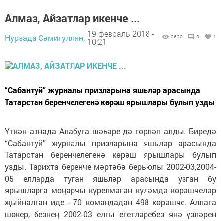
Алмаз, Айзатлар икенче ...
19 февраль 2018 -
Нурзада Сәмигуллин,
3690
0
1
10:21
“Сабантуй” журналы призларына яшьләр арасында
Татарстан беренчелегенә көрәш ярышлары булып узды
Үткән атнада Алабуга шәһәре дә гөрләп алды. Биредә
“Сабантуй” журналы призларына яшьләр арасында
Татарстан беренчелегенә көрәш ярышлары булып
узды. Тарихта беренче мәртәбә берьюлы 2002-03,2004-
05 елларда туган яшьләр арасында узган бу
ярышларга моңарчы күрелмәгән күләмдә көрәшчеләр
җыйналган иде - 70 командадан 498 көрәшче. Аллага
шөкер, безнең 2002-03 елгы егетләребез янә үзләрен