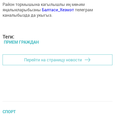
Район тормышына кагылышлы иң мөһим
яңалыкларыбызны
Балтаси_Хезмэт
телеграм
каналыбызда да укыгыз.
Теги:
ПРИЕМ ГРАЖДАН
Перейти на страницу новости
СПОРТ