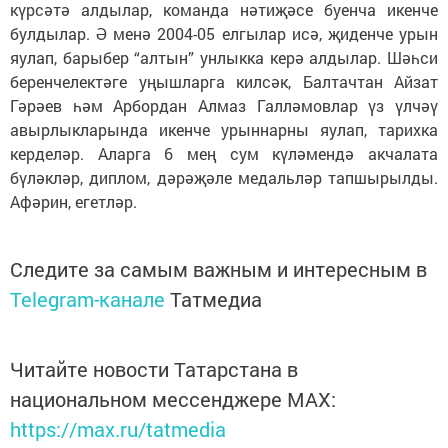
күрсәтә алдылар, команда нәтиҗәсе буенча икенче
булдылар. Ә менә 2004-05 елгылар исә, җиденче урын
яулап, барыбер “алтын” унлыкка керә алдылар. Шәһси
беренчелектәге уңышларга килсәк, Балтачтан Айзат
Гәрәев һәм Арбордан Алмаз Галләмовлар үз үлчәү
авырлыкларында икенче урыннарны яулап, тарихка
керделәр. Аларга 6 мең сум күләмендә акчалата
бүләкләр, диплом, дәрәҗәле медальләр тапшырылды.
Афәрин, егетләр.
Следите за самым важным и интересным в
Telegram-канале
Татмедиа
Читайте новости Татарстана в
национальном мессенджере MАХ:
https://max.ru/tatmedia