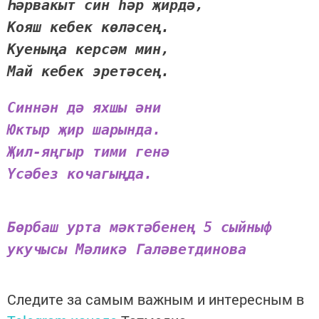
Һәрвакыт син һәр җирдә,
Кояш кебек көләсең.
Куеныңа керсәм мин,
Май кебек эретәсең.
Синнән дә яхшы әни
Юктыр җир шарында.
Җил-яңгыр тими генә
Үсәбез кочагыңда.
Бөрбаш урта мәктәбенең 5 сыйныф
укучысы Мәликә Галәветдинова
Следите за самым важным и интересным в