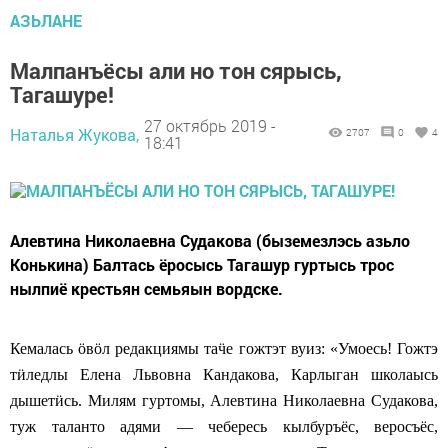
АЗЬЛАНЕ
Малпанъёсы али но тон сярысь,
Тагашуре!
27 октябрь 2019 -
Наталья Жукова,
2707
0
4
18:41
Алевтина Николаевна Судакова (быземезлэсь азьло
Конькина) Балтась ёросысь Тагашур гуртысь трос
нылпиё крестьян семьяын вордске.
Кемалась
ӧ
в
ӧ
л редакциямы та
ӵ
е гожтэт вуиз: «Умоесь! Гожтэ
т
ӥ
ледлы Елена Львовна Кандакова, Карлыган школаысь
дышет
ӥ
сь. Милям гуртомы, Алевтина Николаевна Судакова,
туж таланто адями — чебересь кылбуръёс, веросъёс,