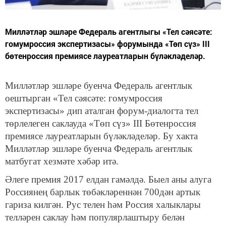
Милләтләр эшләре Федераль агентлыгы «Тел сәясәте:
гомумроссия экспертизасы» форумында «Төп сүз» III
бөтенроссия премиясе лауреатларын бүләкләделәр.
Милләтләр эшләре буенча Федераль агентлык
оештырган «Тел сәясәте: гомумроссия
экспертизасы» дип аталган форум-диалогта тел
төрлелеген саклауда «Төп сүз» III Бөтенроссия
премиясе лауреатларын бүләкләделәр. Бу хакта
Милләтләр эшләре буенча Федераль агентлык
матбугат хезмәте хәбәр итә.
Әлеге премия 2017 елдан гамәлдә. Быел аны алуга
Россиянең барлык төбәкләреннән 700дән артык
гариза килгән. Рус телен һәм Россия халыклары
телләрен саклау һәм популярлаштыру белән