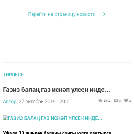
Перейти на страницу новости
ТӨРЛЕСЕ
Газиз балаң газ иснәп үлсен инде...
Автор,
27 октябрь 2019 - 20:11
3842
0
2
Уфада 13 яшьлек баланы соңгы юлга озатырга