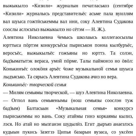
выжыкылэз «Кизили» журналын печатласькоз (сентябре
«Кизили» журналысь представительёс асьме пала вуиллям
вал шуыса гожт
ӥ
ськеммы вал ини, соку Алевтина Судакова
соослы аслэсьтыз выжыкылзэ но сётэм — Н. Ж.).
Алевтина Николаевна
ӵ
емысь школаысь коллегаосызлы
юрттыса п
ӧ
ртэм конкурсъёсы пыриськон понна кылбуръёс,
веросъёс, выжыкылъёс гожъяны но юрттэ. Та солэн,
бад
ӟ
ыматытэк вераса, умой п
ӧ
рме. Талы паймонэз но
ӧ
в
ӧ
л:
Конькинъёс олок
ӧ
ня аръёс
ӵ
оже музыкальной семья шуыса
лыдъясько. Та сярысь Алевтина Судакова ачиз но вера.
Конькинъёс
творческой семья
-
— Милям семьямы творческой, — шуэ Алевтина Николаевна.
— Огпол вань семьяенымы (нош семьязы соослэн туж
бад
ӟ
ым) Балтасьын «Музыкальная семья» конкурсэ
пыриськеммы но вань. Соку атаймы гинэ коркаямы кылиз,
лэся. Но атай но мызганэн шудыл
ӥ
з. Егит дыръяз анаезлэсь
кудыын пукись
ӟ
азегзэ Ципья базарын вузаса, со уксёен