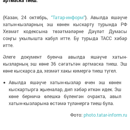
артмаска тиеш.
(Казан, 24 октябрь,
"Татар-информ"
). Авылда яшәүче
хатын-кызларның эш көнен кыскарту турында РФ
Хезмәт кодексына төзәтмәләрне Дәүләт Думасы
соңгы укылышта кабул итте. Бу турыда ТАСС хәбәр
итте.
Әлеге документ буенча авылда яшәүче хатын-
кызларның эш көне 36 сәгатьтән артмаска тиеш. Эш
көне кыскарса да, хезмәт хакы кимергә тиеш түгел.
Авылда яшәүче хатын-кызлар өчен эш көнен
кыскартырга җыеналар, дип хәбәр иткән идек. Эш
көне берничә өлешкә бүленгән очракта, авыл
хатын-кызларына өстәмә түләнергә тиеш була.
Фото:
photo.tatar-inform.ru