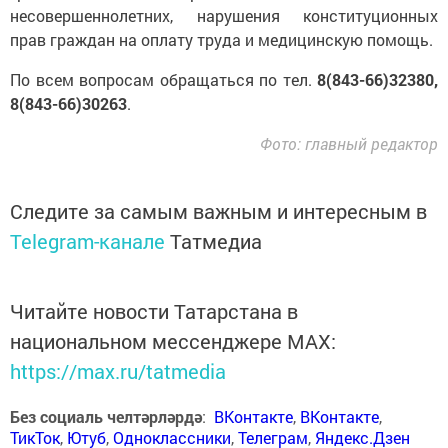
несовершеннолетних, нарушения конституционных
прав граждан на оплату труда и медицинскую помощь.
По всем вопросам обращаться по тел.
8(843-66)32380,
8(843-66)30263
.
Фото: главный редактор
Следите за самым важным и интересным в
Telegram-канале
Татмедиа
Читайте новости Татарстана в
национальном мессенджере MАХ:
https://max.ru/tatmedia
Без социаль челтәрләрдә
:
ВКонтакте
,
ВКонтакте
,
ТикТок
,
Ютуб
,
Одноклассники
,
Телеграм
,
Яндекс.Дзен