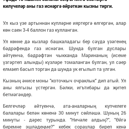
килүчеләр аны газ иснәргә өйрәткән кызны тирги.
Ул кыз үзе артыннан күпләрне ияртергә өлгергән, алар
көн саен 3-4 баллон газ кулланган.
Ул көнне дә кызлар башкаладагы бер сәүдә үзәгенең
бәдрәфендә газ иснәгән. Шунда булган дуслары
әйтүенчә, бәдрәфтән чыкканда Маринаның (исеме
үзгәртеп алынды) күзләре томаланган булган, ул сәер
елмаеп басып торган да шунда ук егылып та үлгән.
Кызның әнисе моны "коточкыч очраклык" дип атый. Ул
аны ялгызы үстергән. Бәлки, игътибары да җитеп
бетмәгәндер.
Белгечләр әйтүенчә, ата-аналарның күпчелеге
балалары белән көненә 30 минут сөйләшә. Шуның 26
минуты - дәрес турында. "Ничәле алдың?", "Өйгә
биремне эшләдеңме?" кебек сораулар биреп кенә