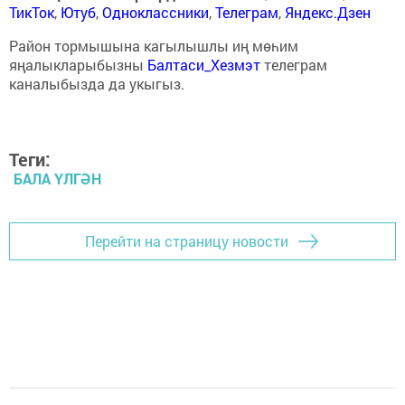
ТикТок
,
Ютуб
,
Одноклассники
,
Телеграм
,
Яндекс.Дзен
Район тормышына кагылышлы иң мөһим
яңалыкларыбызны
Балтаси_Хезмэт
телеграм
каналыбызда да укыгыз.
Теги:
БАЛА ҮЛГӘН
Перейти на страницу новости