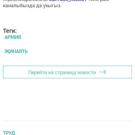
каналыбызда да укыгыз.
Теги:
АРМИЯ
ҖИНАЯТЬ
Перейти на страницу новости
ТРУД