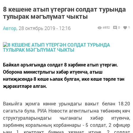
8 кешене атып үтергән солдат турында
тулырак мәгълүмат чыкты
Автор,
28 октябрь 2019 - 12:16
4652
0
1
Байкал аръягында солдат 8 хәрбине атып үтергән.
Оборона министрлыгы хәбәр итүенчә, атыш
нәтиҗәсендә 8 кеше һәлак булган, ике кеше төрле тән
җәрәхәтләре алган.
Вакыйга җомга көнне урындагы вакыт белән 18.20
сәгатьтә була. РИА Новости агентлыгына төбәкнең көч
структураларындагы чыганагы хәбәр итүенчә,
хәрбинең коралының корбаннары - 5 солдат, 2 офицер
һәм 1 контракт буенча хезмәт итүче. 2 солдат