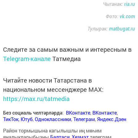
Чыганак:
ria.ru
Фото:
vk.com
Тулырак:
matbugat.ru
Следите за самым важным и интересным в
Telegram-канале
Татмедиа
Читайте новости Татарстана в
национальном мессенджере MАХ:
https://max.ru/tatmedia
Без социаль челтәрләрдә
:
ВКонтакте
,
ВКонтакте
,
ТикТок
,
Ютуб
,
Одноклассники
,
Телеграм
,
Яндекс.Дзен
Район тормышына кагылышлы иң мөһим
яңалыкларыбызны
Балтаси_Хезмэт
телеграм