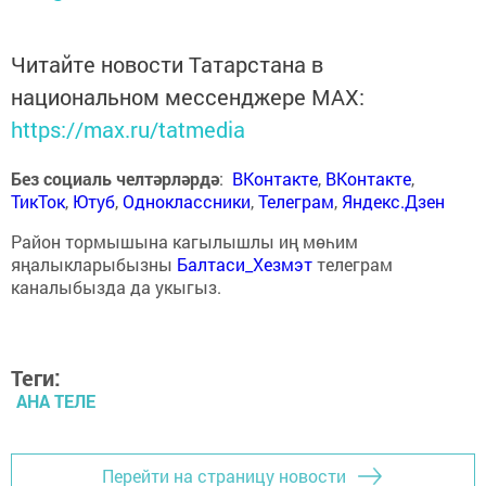
Читайте новости Татарстана в
национальном мессенджере MАХ:
https://max.ru/tatmedia
Без социаль челтәрләрдә
:
ВКонтакте
,
ВКонтакте
,
ТикТок
,
Ютуб
,
Одноклассники
,
Телеграм
,
Яндекс.Дзен
Район тормышына кагылышлы иң мөһим
яңалыкларыбызны
Балтаси_Хезмэт
телеграм
каналыбызда да укыгыз.
Теги:
АНА ТЕЛЕ
Перейти на страницу новости