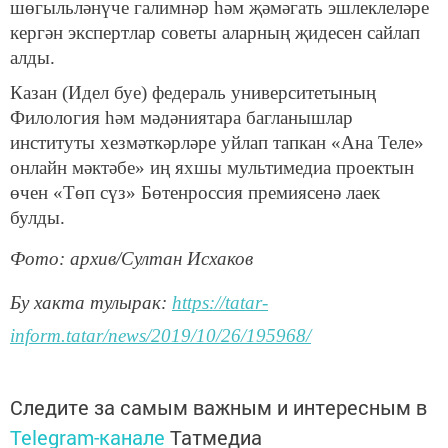
шөгыльләнүче галимнәр һәм җәмәгать эшлеклеләре
кергән экспертлар советы аларның җидесен сайлап
алды.
Казан (Идел буе) федераль университетының
Филология һәм мәдәниятара багланышлар
институты хезмәткәрләре уйлап тапкан «Ана Теле»
онлайн мәктәбе» иң яхшы мультимедиа проектын
өчен «Төп сүз» Бөтенроссия премиясенә лаек
булды.
Фото: архив/Султан Исхаков
Бу хакта тулырак:
https://tatar-
inform.tatar/news/2019/10/26/195968/
Следите за самым важным и интересным в
Telegram-канале
Татмедиа