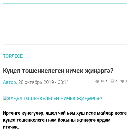
ТӨРЛЕСЕ
Күңел төшенкелеген ничек җиңәргә?
Автор,
28 октябрь 2019 - 08:11
3047
0
3
Иртәнге күнегүләр, яшел чәй һәм хуш исле майлар көзге
күңел төшенкелеген һәм йокыны җиңәргә ярдәм
итәчәк.