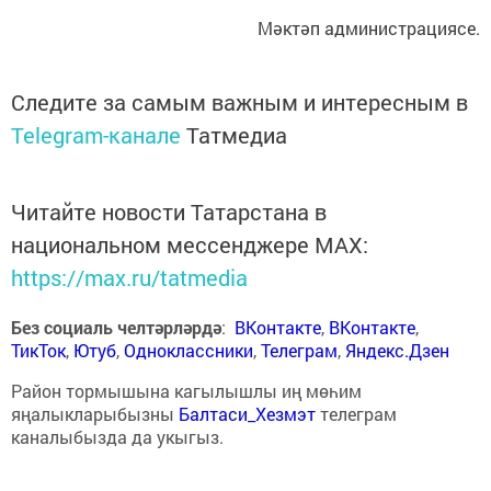
Мәктәп администрациясе.
Следите за самым важным и интересным в
Telegram-канале
Татмедиа
Читайте новости Татарстана в
национальном мессенджере MАХ:
https://max.ru/tatmedia
Без социаль челтәрләрдә
:
ВКонтакте
,
ВКонтакте
,
ТикТок
,
Ютуб
,
Одноклассники
,
Телеграм
,
Яндекс.Дзен
Район тормышына кагылышлы иң мөһим
яңалыкларыбызны
Балтаси_Хезмэт
телеграм
каналыбызда да укыгыз.