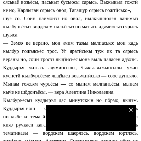
сяськаё возьёсы, паськыт бусыосы сярысь. Выжыкыл гожт
ӥ
ке но, Карлыган сярысь
ӧ
в
ӧ
л, Тагашур сярысь гожт
ӥ
сько», —
шуэ со. Соин паймонэз но
ӧ
в
ӧ
л, нылкышнолэн ваньмыз
кылбуръёсыз вордскем палъёсыз но матысь адямиосыз сярысь
шуыса.
— Зэмзэ ке верано, мон ачим тазьы малпасько: мон кадь
кылбур гожъясьёс трос. Уг ярат
ӥ
ськы туж ик та сярысь
вераны но, соин тросэз лыд
ӟ
исьёс монэ выль паласен ад
ӟ
озы.
Куддыръя матысь адямиосылы,
ӵ
ыжы-выжыосылы ужан
куспет
ӥ
кылбуръёсме лыд
ӟ
ыса возьмат
ӥ
сько — соос дунъяло.
Мынам гожъям чуръёсы — со мынам малпанъёсы, мынам
кы
ӵ
е ке ш
ӧ
донъёсы, — вера Алевтина Николаевна.
Кылбуръёсыз куддыръя дас минутскын но п
ӧ
рмо, вылэм.
Куддыръя нош — кема малпаса гинэ. Малпаськымтэ шорысь
Безнең Яндекс Дзен каналына языл
но кы
ӵ
е ке тема йыраз лыктыны быгатэ — соку кылбурчи
Подписаться
кияз ручкаен кагаз кутыса гожъя. Кылбуръёслэн валт
ӥ
сь
тематиказы — вордскем шаерлэсь, вордскем юртлэсь,