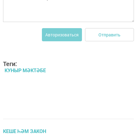
Отправить
Авторизоваться
Теги:
КУНЫР МӘКТӘБЕ
КЕШЕ ҺӘМ ЗАКОН