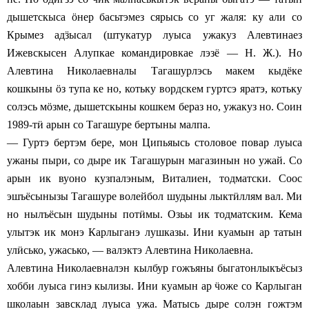
дышетскыса
ӧ
нер басьтэмез сярысь со уг жаля: ку али со
Крымез ад
ӟ
ысал (штукатур луыса ужакуз Алевтинаез
Ижевскысен Алупкае командировкае лэзё — Н. Ж.). Но
Алевтина Николаевналы Тагашурлэсь макем кыдёке
кошкыны
ӧ
з тупа ке но, котьку вордскем гуртсэ яратэ, котьку
солэсь м
ӧ
зме, дышетскыны кошкем бераз но, ужакуз но. Соин
1989-т
ӥ
арын со Тагашуре бертыны малпа.
— Гуртэ бертэм бере, мон Ципьяысь столовое повар луыса
ужаны пыри, со дыре ик Тагашурын магазинын но ужай. Со
арын ик вуоно кузпалэным, Виталиен, тодматски. Соос
эшъёсынызы Тагашуре волейбол шудыны лыкт
ӥ
ллям вал. Ми
но нылъёсын шудыны пот
ӥ
мы. Озьы ик тодматским. Кема
улытэк ик монэ Карлыганэ лушказы. Ини куамын ар татын
ул
ӥ
сько, ужасько, — валэктэ Алевтина Николаевна.
Алевтина Николаевналэн кылбур гожъяны быгатонлыкъёсыз
хобби луыса гинэ кылизы. Ини куамын ар
ӵ
оже со Карлыган
школаын завсклад луыса ужа. Матысь дыре солэн гожтэм