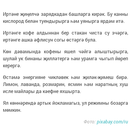
Иртәне җиңелчә зарядкадан башларга кирәк. Бу канны
кислород белән туендырырга һәм уянырга ярдәм итә.
Иртәнге кофе алдыннан бер стакан чиста су эчәргә,
иртәнге ашка әфлисун согы өстәргә була.
Көн дәвамында кофены яшел чәйгә алыштырырга,
шулай ук бинаны җилләтергә һәм урамга чыгып йөреп
керергә.
Өстәмә энергияне чикләвек һәм җиләк-җимеш бирә.
Лимон, лаванда, розмарин, ясмин һәм наратның хуш
исле майлары да кәефне яхшырта.
Ял көннәрендә артык йокламагыз, ул режимны бозарга
мөмкин.
Фото:
pixabay.com/ru