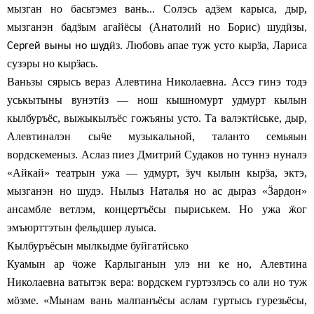
мызган но басьтэмез вань... Солэсь ад
ӟ
ем карыса, дыр,
мызганэн бад
ӟ
ым агайёсы (Анатолий но Борис) шуд
ӥ
зы
,
ӥз
. Любовь апае туж усто кыр
ӟ
а, Лариса
Сергей выны но шуд
сузэры но кыр
ӟ
ась.
Ваньзы сярысь вераз Алевтина Николаевна. Ассэ гинэ тодэ
уськытыны вунэт
ӥ
з — нош кышномурт удмурт кылын
кылбуръёс, выжыкылъёс гожъяны усто. Та валэкт
ӥ
ське, дыр,
Алевтиналэн сы
ӵ
е музыкальной, таланто семьяын
вордскеменыз. Аслаз пиез Дмитрий Судаков но туннэ нуналэ
«Айкай» театрын ужа — удмурт,
ӟ
уч кылын кыр
ӟ
а, эктэ,
мызганэн но шудэ. Нылыз Наталья но ас дыраз «
Ӟ
ардон»
ансамбле ветлэм, концертъёсы пыриськем. Но ужа
ӝ
ог
эмъюрттэтын фельдшер луыса.
Кылбуръёсын мылкыдме буйгат
ӥ
сько
Куамын ар
ӵ
оже Карлыганын улэ ни ке но, Алевтина
Николаевна ватытэк вера: вордскем гуртэзлэсь со али но туж
м
ӧ
зме. «Мынам вань малпанъёсы аслам гуртысь гурезьёсы,