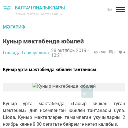
БАЛТАЧ ЯҢАЛЫКЛАРЫ
16+
"Хезмәт" газетасы - Балтач районы
МӘГАРИФ
Куныр мәктәбендә юбилей
28 октябрь 2019 -
Гөлзидә Газизуллина,
3580
0
4
13:21
Куныр урта мәктәбендә юбилей тантанасы.
Куныр урта мәктәбендә «Гасыр кичкән туган
мәктәбем» дип исемләнгән юбилей тантанасы була.
Шода, Куныр мәктәпләрен тәмамлаган укучыларны 2
ноябрь көнне 9.00 сәгатьтә бәйрәмгә көтеп калабыз.