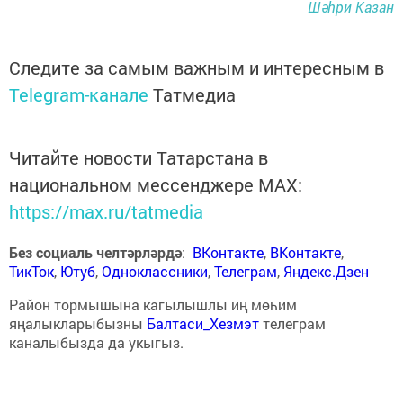
Шәһри Казан
Следите за самым важным и интересным в
Telegram-канале
Татмедиа
Читайте новости Татарстана в
национальном мессенджере MАХ:
https://max.ru/tatmedia
Без социаль челтәрләрдә
:
ВКонтакте
,
ВКонтакте
,
ТикТок
,
Ютуб
,
Одноклассники
,
Телеграм
,
Яндекс.Дзен
Район тормышына кагылышлы иң мөһим
яңалыкларыбызны
Балтаси_Хезмэт
телеграм
каналыбызда да укыгыз.