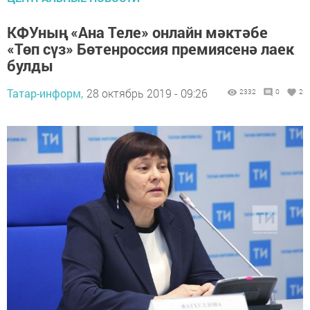
КФУның «Ана Теле» онлайн мәктәбе
«Төп сүз» Бөтенроссия премиясенә лаек
булды
Татар-информ,
28 октябрь 2019 - 09:26
2332
0
2