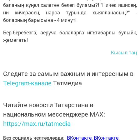
баланың күңел халәтен белеп буламы?! "Ничек яшисең,
ни кичерәсең, нәрсә турында хыялланасың?" -
боларның барысына - 4 минут!
Бер-беребезгә, аеруча балаларга игътибарлы булыйк,
җәмәгать!
Кызыл таң
Следите за самым важным и интересным в
Telegram-канале
Татмедиа
Читайте новости Татарстана в
национальном мессенджере MАХ:
https://max.ru/tatmedia
Без социаль челтәрләрдә
:
ВКонтакте
,
ВКонтакте
,