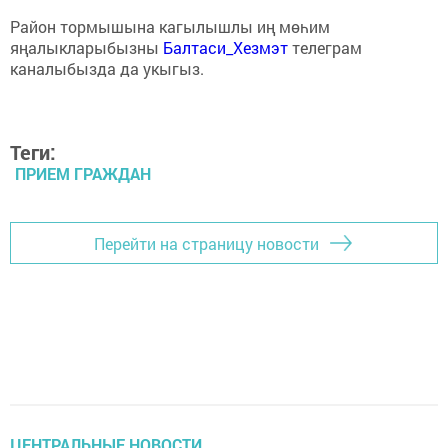
Район тормышына кагылышлы иң мөһим
яңалыкларыбызны
Балтаси_Хезмэт
телеграм
каналыбызда да укыгыз.
Теги:
ПРИЕМ ГРАЖДАН
Перейти на страницу новости
ЦЕНТРАЛЬНЫЕ НОВОСТИ