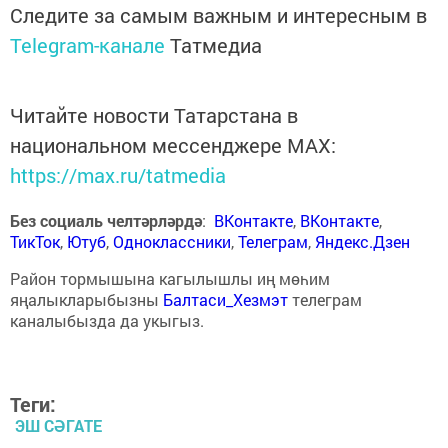
Следите за самым важным и интересным в
Telegram-канале
Татмедиа
Читайте новости Татарстана в
национальном мессенджере MАХ:
https://max.ru/tatmedia
Без социаль челтәрләрдә
:
ВКонтакте
,
ВКонтакте
,
ТикТок
,
Ютуб
,
Одноклассники
,
Телеграм
,
Яндекс.Дзен
Район тормышына кагылышлы иң мөһим
яңалыкларыбызны
Балтаси_Хезмэт
телеграм
каналыбызда да укыгыз.
Теги:
ЭШ СӘГАТЕ