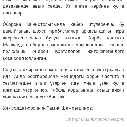
дәваханәдә авыр хәлдә. Ут ачкан хәрбине кулга
алганнар.
Оборона министрлыгында хәбәр итүләренчә, бу
вакыйганың шәхси проблемалар аркасындагы нерв
киеренкелегеннән булуы ихтимал. Хәрби частька
Мәскәүдән оборона министры урынбасары генерал-
полковник Андрей Картаполов җитәкелегендәге
комиссия юлланган.
Соңгы тапкыр моңа охшаш очрак ике ел элек теркәлгән
иде. Анда росгвардияче Чечнядагы хәрби частьта 4
хезмәттәшен атып үтергән иде. Аның үзен кулга
алганда үтергәннәр. Табель коралыннан атыш ачкан
җинаятьченең исеме билгеле.
Ул - солдат-срочник Рамил Шәмсетдинов.
Автор: Шакирҗанова Әлфия