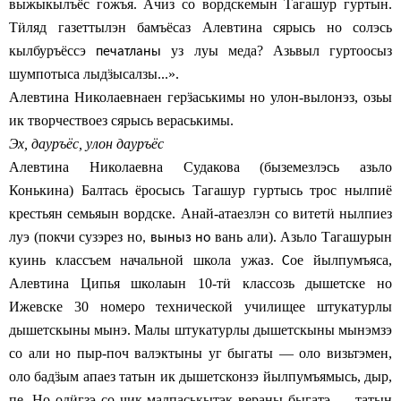
выжыкылъёс гожъя. Ачиз со вордскемын Тагашур гуртын.
Т
ӥ
ляд газеттылэн бамъёсаз Алевтина сярысь но солэсь
кылбуръёссэ
уз луы меда? Азьвыл гуртоосыз
печатланы
шумпотыса лыд
ӟ
ысалзы...».
Алевтина Николаевнаен гер
ӟ
аськимы но улон-вылонэз, озьы
ик творчествоез сярысь вераськимы.
Эх, дауръёс, улон дауръёс
Алевтина Николаевна Судакова (быземезлэсь азьло
Конькина) Балтась ёросысь Тагашур гуртысь трос нылпиё
крестьян семьяын вордске. Анай-атаезлэн со витет
ӥ
нылпиез
луэ (покчи сузэрез но
вань али). Азьло Тагашурын
, выныз но
куинь классъем начальной школа ужа
ое йылпумъяса,
з.
С
Алевтина Ципья школаын 10-т
ӥ
классозь дышетске но
Ижевске 30 номеро технической училищее штукатурлы
дышетскыны мынэ. Малы штукатурлы дышетскыны мынэмзэ
со али но пыр-поч валэктыны уг быгаты — оло визьтэмен,
оло бад
ӟ
ым апаез татын ик дышетсконзэ йылпумъямысь, дыр,
пе. Но од
ӥ
гзэ со чик малпаськытэк вераны быгатэ — татын