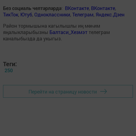
Без социаль челтәрләрдә
:
ВКонтакте
,
ВКонтакте
,
ТикТок
,
Ютуб
,
Одноклассники
,
Телеграм
,
Яндекс.Дзен
Район тормышына кагылышлы иң мөһим
яңалыкларыбызны
Балтаси_Хезмэт
телеграм
каналыбызда да укыгыз.
Теги:
250
Перейти на страницу новости