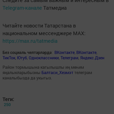
Следите за самым важным и интересным в
Telegram-канале
Татмедиа
Читайте новости Татарстана в
национальном мессенджере MАХ:
https://max.ru/tatmedia
Без социаль челтәрләрдә
:
ВКонтакте
,
ВКонтакте
,
ТикТок
,
Ютуб
,
Одноклассники
,
Телеграм
,
Яндекс.Дзен
Район тормышына кагылышлы иң мөһим
яңалыкларыбызны
Балтаси_Хезмэт
телеграм
каналыбызда да укыгыз.
Теги:
250