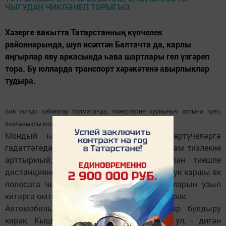
Хәзерге вакытта Татарстанның күпчелек
районнарында, шул исәптән Балтачта да, карлы
яңгырлар яву аркасында һава шартлары гел үзгәреп
тора. Бу юлларда транспорт хәрәкәтенә авырлыклар
тудыра.
Бик җитди сәбәпләр булмаганда, гомерләрне куркыныч астына куеп,
бозлавыклы юлларга машина белән чыкмау хәерлерәк.
Мондый һава торышында машина йөртүчеләргә
гадәттәгедән дә игътибарлырак булырга һәм тизлекне
арттырмый, алда баручы машина белән тиешле
дистанцияне сакларга киңәш ителә. Шулай ук каршы як
полосага чыгып, алдагы транспорт чараларын узып
китәргә омтылудан да катгый тыелырга кирәк.
Автомобильләрдә кышкы шиплы шиннар булдыру
кирәк. Кышкы юл хаталарны "кичерми" ул, - дигән