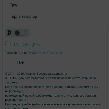
Труд
Төрле темалар
Телефон АО «ТАТМЕДИА»:
(843) 222 09 84
16+
© 2011 - 2026. Хезмәт. Все права защищены.
© ТАТМЕДИА. Все материалы, размещенные на сайте, защищены
законом.
Перепечатка, воспроизведение и распространение в любом объеме
информации,
размещенной на сайте, возможна только с письменного согласия
редакций СМИ.
При поддержке Республиканского агентства по печати и массовым
коммуникациям.