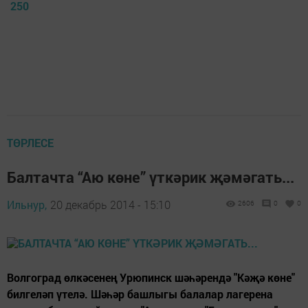
250
ТӨРЛЕСЕ
Балтачта “Аю көне” үткәрик җәмәгать...
Ильнур,
20 декабрь 2014 - 15:10
2606
0
0
Волгоград өлкәсенең Урюпинск шәһәрендә "Кәҗә көне"
билгеләп үтелә. Шәһәр башлыгы балалар лагерена