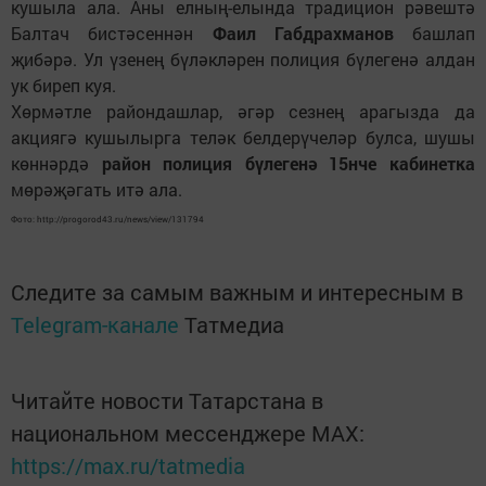
кушыла ала. Аны елның-елында традицион рәвештә
Балтач бистәсеннән
Фаил Габдрахманов
башлап
җибәрә. Ул үзенең бүләкләрен полиция бүлегенә алдан
ук биреп куя.
Хөрмәтле райондашлар, әгәр сезнең арагызда да
акциягә кушылырга теләк белдерүчеләр булса, шушы
көннәрдә
район полиция бүлегенә 15нче кабинетка
мөрәҗәгать итә ала.
Фото: http://progorod43.ru/news/view/131794
Следите за самым важным и интересным в
Telegram-канале
Татмедиа
Читайте новости Татарстана в
национальном мессенджере MАХ:
https://max.ru/tatmedia