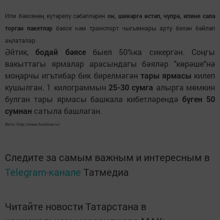
Ипи бәясенең күтәрелү сәбәпләрен
он, шикәргә өстәп, чүпрә, ипине сала
торган пакетлар
бәясе һәм транспорт чыгымнары арту белән бәйләп
аңлаталар.
Әйтик,
бодай бәясе
быел 50%ка сикергән. Соңгы
вакыттагы ярмалар арасындагы бәяләр "көрәше"нә
моңарчы игътибар бик бирелмәгән
тары ярмасы
килеп
кушылган. 1 килограммын
25-30 сумга
алырга мөмкин
булган тары ярмасы башкала кибетләрендә
бүген 50
сумнан
сатыла башлаган.
Фото: http://www.foodnex.ru/
Следите за самым важным и интересным в
Telegram-канале
Татмедиа
Читайте новости Татарстана в