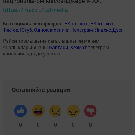
национальном мессенджере MАХ:
https://max.ru/tatmedia
Без социаль челтәрләрдә
:
ВКонтакте
,
ВКонтакте
,
ТикТок
,
Ютуб
,
Одноклассники
,
Телеграм
,
Яндекс.Дзен
Район тормышына кагылышлы иң мөһим
яңалыкларыбызны
Балтаси_Хезмэт
телеграм
каналыбызда да укыгыз.
Оставляйте реакции
0
0
0
0
0