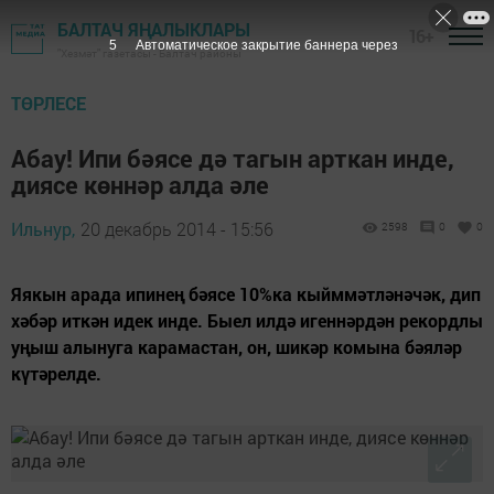
БАЛТАЧ ЯҢАЛЫКЛАРЫ
16+
4
Автоматическое закрытие баннера через
"Хезмәт" газетасы - Балтач районы
ТӨРЛЕСЕ
Абау! Ипи бәясе дә тагын арткан инде,
диясе көннәр алда әле
Ильнур,
20 декабрь 2014 - 15:56
2598
0
0
Яякын арада ипинең бәясе 10%ка кыйммәтләнәчәк, дип
хәбәр иткән идек инде. Быел илдә игеннәрдән рекордлы
уңыш алынуга карамастан, он, шикәр комына бәяләр
күтәрелде.