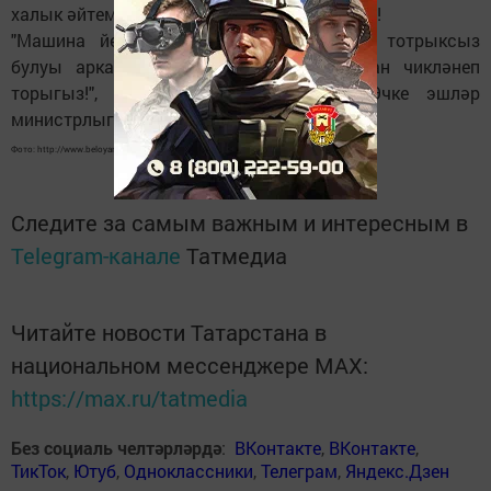
халык әйтемен һәрвакыт исегездә тотыгыз!
"Машина йөртүчеләр, һава торышының тотрыксыз
булуы аркасында, ерак юлларга чыгудан чикләнеп
торыгыз!", - дип кисәтә ТР буенча Эчке эшләр
министрлыгы.
Фото: http://www.beloyarka.com/news/406/
Следите за самым важным и интересным в
Telegram-канале
Татмедиа
Читайте новости Татарстана в
национальном мессенджере MАХ:
https://max.ru/tatmedia
Без социаль челтәрләрдә
:
ВКонтакте
,
ВКонтакте
,
ТикТок
,
Ютуб
,
Одноклассники
,
Телеграм
,
Яндекс.Дзен