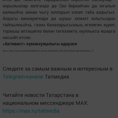
корылыклар килгәндә дә Сез беркайчан да югалып
калмыйча аннан чыгу юлларын эзләп таба алдыгыз.
Алдагы көннәрегездә дә шушы хезмәт юлыгыздан
тайпылмыйча, газиз балаларыгызның игелеген күреп,
тормыш иптәшегез белән тигезлектә, муллыкта яшәргә
насыйп итсен.
«Активист» күмәкхуҗалыгы идарәсе
Фото: http://vk.com/wall-38238960?z=photo-38238960_292484198%2Fwall-38238960_57
Следите за самым важным и интересным в
Telegram-канале
Татмедиа
Читайте новости Татарстана в
национальном мессенджере MАХ:
https://max.ru/tatmedia