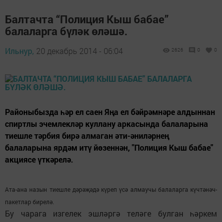
Балтачта “Полиция Кыш бабае”
балаларга бүләк өләшә.
Ильнур,
20 декабрь 2014 - 06:04
2626
0
0
Районыбызда һәр ел саен Яңа ел бәйрәмнәре алдыннан
спиртлы эчемлекләр куллану аркасында балаларына
тиешле тәрбия бирә алмаган әти-әниләрнең
балаларына ярдәм итү йөзеннән, "Полиция Кыш бабае"
акциясе үткәрелә.
Ата-ана назын тиешле дәрәҗәдә күреп үсә алмаучы балаларга күчтәнәч-
пакетлар бирелә.
Бу чарага изгелек эшләргә теләге булган һәркем