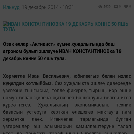
Ильнур,
19 декабрь 2014 - 18:31
2630
0
0
Озак еллар «Активист» күмәк хуҗалыгында баш
агроном булып эшләүче ИВАН КОНСТАНТИНОВка 19
декабрь көнне 50 яшь тула.
Хөрмәтле Иван Васильевич, юбилеегыз белән ихлас
күңелдән котлыйбыз.
Сез хуҗалыкта эшләү дәверендә
үзегезне тынгысыз, төпле фикерле, тырыш, һәр эшне
намус белән җиренә җиткереп башкаручы белгеч итеп
күрсәттегез. Хуҗалыкның экономикасын, техник
базасын үстерүгә керткән өлешегез мактауга һәм
хөрмәткә лаек. Игенчелек тармагында булган
үзгәрешләр эш алымнарын камилләштерүне таләп
итсә дә, табигать тарафыннан бирелгән сынаулар -