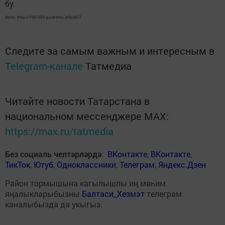
бу.
Фото: http://100-000-pochemu.info/id/7
Следите за самым важным и интересным в
Telegram-канале
Татмедиа
Читайте новости Татарстана в
национальном мессенджере MАХ:
https://max.ru/tatmedia
Без социаль челтәрләрдә
:
ВКонтакте
,
ВКонтакте
,
ТикТок
,
Ютуб
,
Одноклассники
,
Телеграм
,
Яндекс.Дзен
Район тормышына кагылышлы иң мөһим
яңалыкларыбызны
Балтаси_Хезмэт
телеграм
каналыбызда да укыгыз.