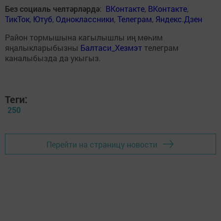
Без социаль челтәрләрдә
:
ВКонтакте
,
ВКонтакте
,
ТикТок
,
Ютуб
,
Одноклассники
,
Телеграм
,
Яндекс.Дзен
Район тормышына кагылышлы иң мөһим
яңалыкларыбызны
Балтаси_Хезмэт
телеграм
каналыбызда да укыгыз.
Теги:
250
Перейти на страницу новости