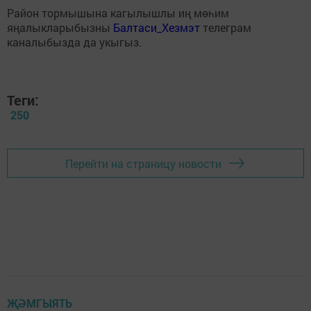
Район тормышына кагылышлы иң мөһим
яңалыкларыбызны
Балтаси_Хезмэт
телеграм
каналыбызда да укыгыз.
Теги:
250
Перейти на страницу новости
ҖӘМГЫЯТЬ