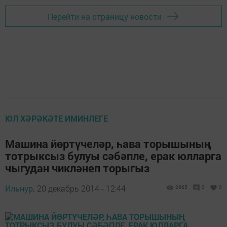
Перейти на страницу новости
ЮЛ ХӘРӘКӘТЕ ИМИНЛЕГЕ
Машина йөртүчеләр, һава торышының
тотрыксыз булуы сәбәпле, ерак юлларга
чыгудан чикләнеп торыгыз
Ильнур,
20 декабрь 2014 - 12:44
2665
0
0