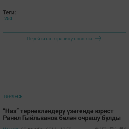
Теги:
250
Перейти на страницу новости
ТӨРЛЕСЕ
“Наз” тернәкләндерү үзәгендә юрист
Ранил Гыйльванов белән очрашу булды
2579
0
0