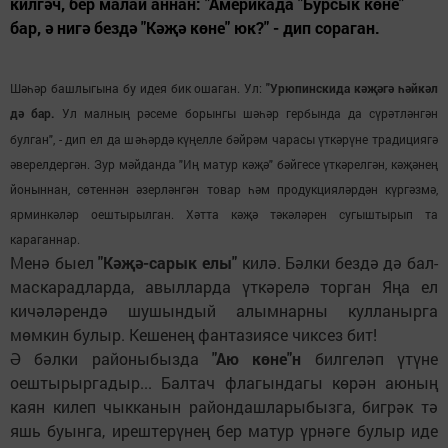
килгәч, бер малай аннан: "Америкада "Бурсык көне"
бар, ә нигә бездә "Кәҗә көне" юк?" - дип сораган.
Шәһәр башлыгына бу идея бик ошаган. Ул:
"Урюпинскида кәҗәгә һәйкәл
дә бар.
Ул малның рәсеме борынгы шәһәр гербында да с
рәтләнгән
ү
булган", - дип ел да шәһәрдә күңелле бәйрәм чарасы үткәрүне традициягә
әверелдергән. Зур мәйданда "Иң матур кәҗә" бәйгесе үткәрелгән, кәҗәнең
йоныннан, сөтеннән әзерләнгән товар һәм продукцияләрдән күргәзмә,
ярминкәләр оештырылган. Хәтта кәҗә тәкәләрен сугыштырып та
караганнар.
Менә быел
"Кәҗә-сарык елы"
килә. Бәлки бездә дә бал-
маскарадларда, авылларда үткәрелә торган Яңа ел
кичәләрендә шушындый алымнарны кулланырга
мөмкин булыр. Кешенең фантазиясе чиксез бит!
Ә бәлки районыбызда
"Аю көне"н
билгеләп үтүне
оештырыргадыр... Балтач флагындагы көрән аюның
каян килеп чыкканын райондашларыбызга, бигрәк тә
яшь буынга, ирештерүнең бер матур үрнәге булыр иде