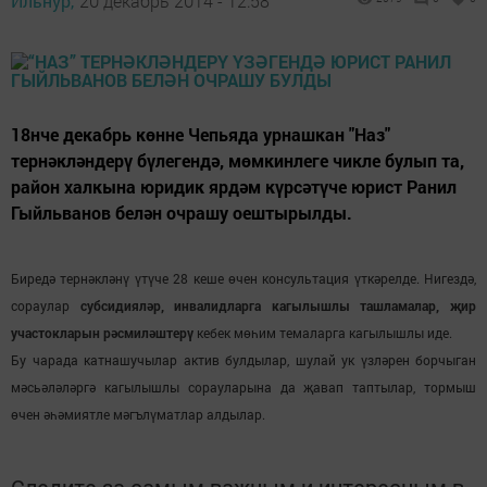
Ильнур,
20 декабрь 2014 - 12:58
18нче декабрь көнне Чепьяда урнашкан "Наз"
тернәкләндерү бүлегендә, мөмкинлеге чикле булып та,
район халкына юридик ярдәм күрсәтүче юрист Ранил
Гыйльванов белән очрашу оештырылды.
Биредә тернәкләнү үтүче 28 кеше өчен консультация үткәрелде. Нигездә,
сораулар
субсидияләр, инвалидларга кагылышлы ташламалар, җир
участокларын рәсмиләштерү
кебек мөһим темаларга кагылышлы иде.
Бу чарада катнашучылар актив булдылар, шулай ук үзләрен борчыган
мәсьәләләргә кагылышлы сорауларына да җавап таптылар, тормыш
өчен әһәмиятле мәгълүматлар алдылар.