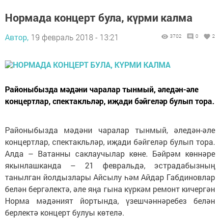
Нормада концерт була, күрми калма
Автор,
19 февраль 2018 - 13:21
3702
0
2
Районыбызда мәдәни чаралар тынмый, әледән-әле
концертлар, спектакльләр, иҗади бәйгеләр булып тора.
Районыбызда мәдәни чаралар тынмый, әледән-әле
концертлар, спектакльләр, иҗади бәйгеләр булып тора.
Алда – Ватанны саклаучылар көне. Бәйрәм көннәре
якынлашканда – 21 февральдә, эстрадабызның
танылган йолдызлары Айсылу һәм Айдар Габдиновлар
белән бергәлектә, әле яңа гына күркәм ремонт кичергән
Норма мәдәният йортында, үзешчәннәребез белән
берлектә концерт булуы көтелә.