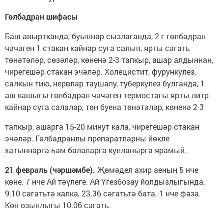
Гөлбадран шифасы
Баш авыртканда, буыннар сызлаганда, 2 г гөлбадран
чәчәген 1 стакан кайнар суга салып, ярты сәгать
төнәтәләр, сөзәләр, көненә 2-3 тапкыр, ашар алдыннан,
чирегешәр стакан эчәләр. Холецистит, фурункулез,
салкын тию, нервлар таушалу, туберкулез булганда, 1
аш кашыгы гөлбадран чәчәген термостагы ярты литр
кайнар суга салалар, төн буена төнәтәләр, көненә 2-3
тапкыр, ашарга 15-20 минут кала, чирегешәр стакан
эчәләр. Гөлбадранлы препаратларны йөкле
хатыннарга һәм балаларга кулланырга ярамый.
21 февраль (чәршәмбе).
Җөмәдел ахир аеның 5 нче
көне. 7 нче Ай тәүлеге. Ай Үгезбозау йолдызлыгында,
9.10 сәгатьтә калка, 23.36 сәгатьтә бата. 1 нче фаза.
Көн озынлыгы 10.06 сәгать.