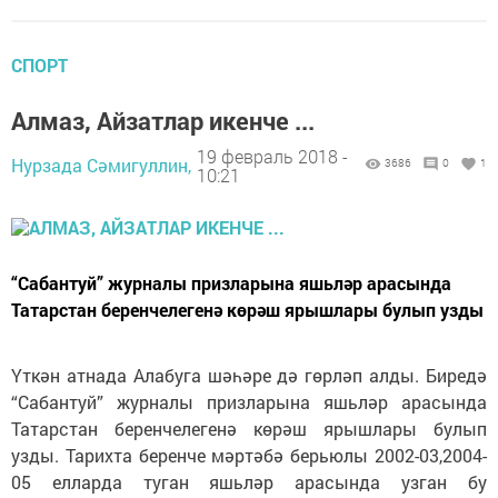
СПОРТ
Алмаз, Айзатлар икенче ...
19 февраль 2018 -
Нурзада Сәмигуллин,
3686
0
1
10:21
“Сабантуй” журналы призларына яшьләр арасында
Татарстан беренчелегенә көрәш ярышлары булып узды
Үткән атнада Алабуга шәһәре дә гөрләп алды. Биредә
“Сабантуй” журналы призларына яшьләр арасында
Татарстан беренчелегенә көрәш ярышлары булып
узды. Тарихта беренче мәртәбә берьюлы 2002-03,2004-
05 елларда туган яшьләр арасында узган бу