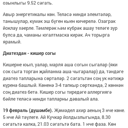
озынлыгы 9.52 сәгать.
Авыр энергетикалы көн. Теләсә нинди элемтәләр,
танышулар, күмәк эш бүген кыен кичерелә. Озаграк
йоклау хәерле. Тәмлерәк һәм күбрәк ашау теләге зур
булса да, чаманы югалтмаска кирәк. Ач торырга
ярамый.
Диатездан - кишер согы
Кишерне юып, уалар, марля аша согын сыгалар (яки
сок сыга торган җайланма аша чыгаралар) да, тәндәге
диатез тапларына сөртәләр. 2 сәгатьтән соң ук нәтиҗә
күренә башлый. Көненә 3-4 тапкыр сөрткәндә, 2 көннән
соң диатез бетә. Кишер согы тиредәге аллергиягә
бәйле теләсә нинди тапларны дәвалый ала.
19 февраль (дүшәмбе).
Җөмәдел ахир аеның 3 нче көне.
5 нче Ай тәүлеге. Ай Кучкар йолдызлыгында, 8.30
сәгатьтә калка, 21.03 сәгатьтә бата. 1 нче фаза. Көн