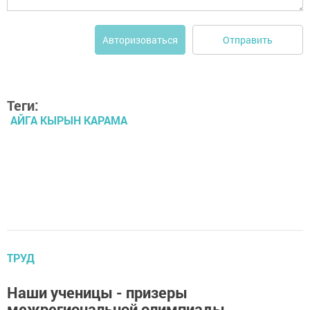
Отправить
Авторизоваться
Теги:
АЙГА КЫРЫН КАРАМА
ТРУД
Наши ученицы - призеры
межрегиональной олимпиады