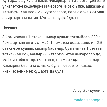
Күп аралашу хупланмый. Фикерләрне тупларга, үзегезне
үпкәләткән кешеләрне кичерергә кирәк. Үпкә, ашказаны
зәгыйфь. Кан басымы күтәрелергә, йөрәк, арка яки баш
авыртырга мөмкин. Мунча керү файдалы.
Печенье
3 йомырканы 1 стакан шикәр кушып туглыйлар, 250 г
йомшартылган атланмай, 1 чеметем сода, ванилин, 2,5
стакан он кушып, камыр басалар. Суыткычта 1 сәгать
тотканнан соң, камырны иттарткычтан чыгаралар да,
майлы табага төрлечә тезеп, газ мичендә пешерәләр.
Камырны берничә өлешкә бүлеп, берсенә - какао,
икенчесенә - мәк кушарга да була.
Алсу Зәйдуллина
madanizhomga.ru