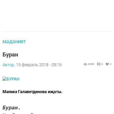
МӘДӘНИЯТ
Буран
Автор,
19 февраль 2018 - 09:16
3369
0
2
Мәликә Галәветдинова иҗаты.
Буран.