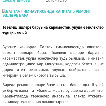
Шәмсетдинова,
2018 - 12:16
Төзелеш эшләре баруына карамастан, укуда өзеклекләр
тудырылмый.
Бүгенге көннәрдә Балтач гимназиясендә капиталь
ремонт эшләре бара. Төзелеш эшләре баруына
карамастан, укуда өзеклекләр тудырылмый. Гимназия
администрациясе һәр минутның кадерен белеп, эшне
дөрес итеп оештырып, укуның сыйфатына зыян
китермичә белем бирергә тырыша.
Биредә ремонт эшләре 3нче каттан башланды. Шулай
ук бер үк вакытта түбәне алмаштыру эше дә дәвам итә.
Кабинетларда тәрәзәләр яңартыла, электр үткәргеч
линияләр тулысынча алмаштырыла.