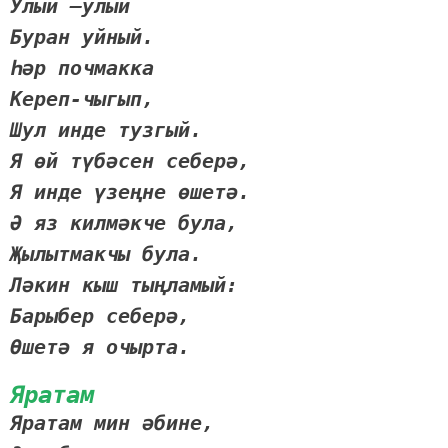
Улый –улый
Буран уйный.
Һәр почмакка
Кереп-чыгып,
Шул инде тузгый.
Я өй түбәсен себерә,
Я инде үзеңне өшетә.
Ә яз килмәкче була,
Җылытмакчы була.
Ләкин кыш тыңламый:
Барыбер себерә,
Өшетә я очырта.
Яратам
Яратам мин әбине,