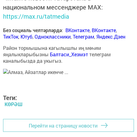
национальном мессенджере MАХ:
https://max.ru/tatmedia
Без социаль челтәрләрдә
:
ВКонтакте
,
ВКонтакте
,
ТикТок
,
Ютуб
,
Одноклассники
,
Телеграм
,
Яндекс.Дзен
Район тормышына кагылышлы иң мөһим
яңалыкларыбызны
Балтаси_Хезмэт
телеграм
каналыбызда да укыгыз.
Теги:
КӨРӘШ
Перейти на страницу новости