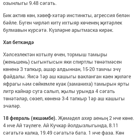
озынлыгы 9.48 сәгать.
Бик актив көн, хәвеф-хәтәр инстинкты, агрессия белән
бәйле. Бүген чирләп китү ихтыяр көченең җитәрлек
булмавын күрсәтә. Күзләрне арытмаска кирәк.
Хәл беткәндә
Хәлсезлектән котылу өчен, тормыш тамыры
(женьшень) сыгынтысын яки спиртлы төнәтмәсен
көненә 3 тапкыр, ашар алдыннан, 15-20 тамчы эчү
файдалы. Яисә 1әр аш кашыгы вакланган каен җиләге
яфрагы һәм сөйкемле куак (заманиха) тамырын ярты
литр кайнар суга салып, җылы урында 4 сәгать
төнәтәләр, сөзеп, көненә 3-4 тапкыр 1әр аш кашыгы
эчәләр.
18 февраль (якшәмбе).
Җөмәдел ахир аеның 2 нче көне.
4 нче Ай тәүлеге. Ай Кучкар йолдызлыгында, 8.11
сәгатьтә калка, 19.49 сәгатьтә бата. 1 нче фаза. Көн