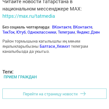
Читайте новости Татарстана в
национальном мессенджере MАХ:
https://max.ru/tatmedia
Без социаль челтәрләрдә
:
ВКонтакте
,
ВКонтакте
,
ТикТок
,
Ютуб
,
Одноклассники
,
Телеграм
,
Яндекс.Дзен
Район тормышына кагылышлы иң мөһим
яңалыкларыбызны
Балтаси_Хезмэт
телеграм
каналыбызда да укыгыз.
Теги:
ПРИЕМ ГРАЖДАН
Перейти на страницу новости