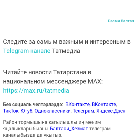
Рәсми Балтач
Следите за самым важным и интересным в
Telegram-канале
Татмедиа
Читайте новости Татарстана в
национальном мессенджере MАХ:
https://max.ru/tatmedia
Без социаль челтәрләрдә
:
ВКонтакте
,
ВКонтакте
,
ТикТок
,
Ютуб
,
Одноклассники
,
Телеграм
,
Яндекс.Дзен
Район тормышына кагылышлы иң мөһим
яңалыкларыбызны
Балтаси_Хезмэт
телеграм
каналыбызда да укыгыз.