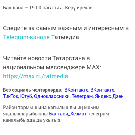
Башлана – 19.00 сәгатьтә. Керү ирекле.
Следите за самым важным и интересным в
Telegram-канале
Татмедиа
Читайте новости Татарстана в
национальном мессенджере MАХ:
https://max.ru/tatmedia
Без социаль челтәрләрдә
:
ВКонтакте
,
ВКонтакте
,
ТикТок
,
Ютуб
,
Одноклассники
,
Телеграм
,
Яндекс.Дзен
Район тормышына кагылышлы иң мөһим
яңалыкларыбызны
Балтаси_Хезмэт
телеграм
каналыбызда да укыгыз.