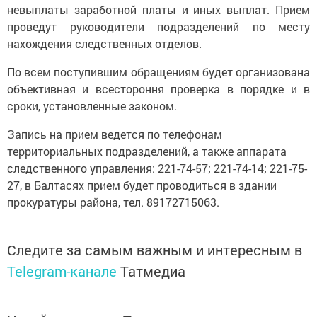
невыплаты заработной платы и иных выплат. Прием
проведут руководители подразделений по месту
нахождения следственных отделов.
По всем поступившим обращениям будет организована
объективная и всестороння проверка в порядке и в
сроки, установленные законом.
Запись на прием ведется по телефонам
территориальных подразделений, а также аппарата
следственного управления: 221-74-57; 221-74-14; 221-75-
27, в Балтасях прием будет проводиться в здании
прокуратуры района, тел. 89172715063.
Следите за самым важным и интересным в
Telegram-канале
Татмедиа