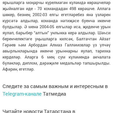
ярышларга моңарчы күрелмәгән күләмдә көрәшчеләр
җыйналган иде - 70 командадан 498 көрәшче. Аллага
шөкер, безнең 2002-03 елгы егетләребез янә үзләрен
күрсәтә алдылар, команда нәтиҗәсе буенча икенче
булдылар. Ә менә 2004-05 елгылар исә, җиденче урын
яулап, барыбер “алтын” унлыкка керә алдылар. Шәһси
беренчелектәге уңышларга килсәк, Балтачтан Айзат
Гәрәев һәм Арбордан Алмаз Галләмовлар үз үлчәү
авырлыкларында икенче урыннарны яулап, тарихка
керделәр. Аларга 6 мең сум күләмендә акчалата
бүләкләр, диплом, дәрәҗәле медальләр тапшырылды.
Афәрин, егетләр.
Следите за самым важным и интересным в
Telegram-канале
Татмедиа
Читайте новости Татарстана в