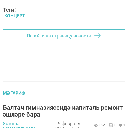
Теги:
КОНЦЕРТ
Перейти на страницу новости
МӘГАРИФ
Балтач гимназиясендә капиталь ремонт
эшләре бара
Ясминә
19 февраль
3751
0
1