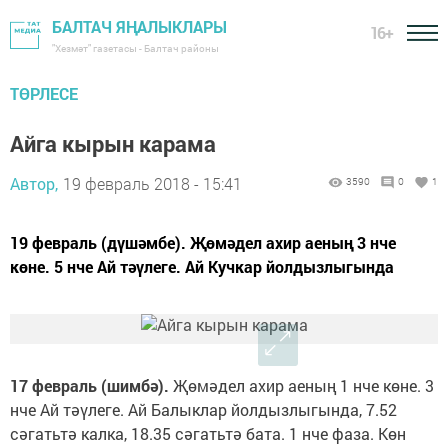
БАЛТАЧ ЯҢАЛЫКЛАРЫ
16+
"Хезмәт" газетасы - Балтач районы
ТӨРЛЕСЕ
Айга кырын карама
Автор,
19 февраль 2018 - 15:41
3590
0
1
19 февраль (дүшәмбе). Җөмәдел ахир аеның 3 нче
көне. 5 нче Ай тәүлеге. Ай Кучкар йолдызлыгында
17 февраль (шимбә).
Җөмәдел ахир аеның 1 нче көне. 3
нче Ай тәүлеге. Ай Балыклар йолдызлыгында, 7.52
сәгатьтә калка, 18.35 сәгатьтә бата. 1 нче фаза. Көн