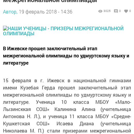
Автор,
19 февраль 2018 - 14:36
3025
0
0
В Ижевске прошел заключительный этап
межрегиональной олимпиады по удмуртскому языку и
литературе
15 февраля в г. Ижевск в национальной гимназии
имени Кузебая Герда прошел заключительный этап
межрегиональной олимпиады по удмуртскому языку и
литературе. Ученица 10 класса МБОУ «Мало-
Лызинсккая СОШ» Калинина Алина (учительница
Антонова Н. Л.), и ученица 11 класса МБОУ «Средне-
Кушкетская СОШ» Исаева Диана (учительница
Николаева М. П.) стали призерами межрегиональной