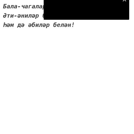
Безнең Яндекс Дзен каналына языл
Бала-чагалар белән,
Подписаться
Әти-әниләр белән
Һәм дә әбиләр белән!
Менә нинди бай кыз мин,
Әнием, абыйларым бар.
Бик яраткан энем бар,
Өебезне саклаучы –
Акыллы Акбаем бар.
Әнием.
Әнием – син минем,
Йөрәгемнең нуры.
Син әнием минем