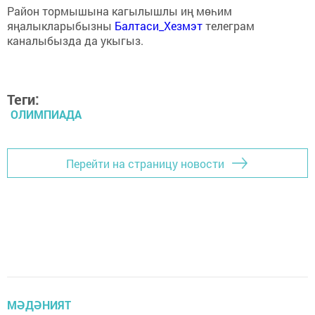
Район тормышына кагылышлы иң мөһим
яңалыкларыбызны
Балтаси_Хезмэт
телеграм
каналыбызда да укыгыз.
Теги:
ОЛИМПИАДА
Перейти на страницу новости
МӘДӘНИЯТ