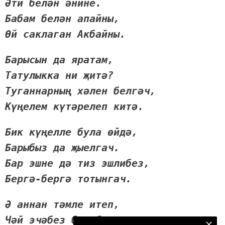
Әти белән әнине.
Бабам белән апайны,
Өй саклаган Акбайны.
Барысын да яратам,
Татулыкка ни җитә?
Туганнарның хәлен белгәч,
Күңелем күтәрелеп китә.
Бик күңелле була өйдә,
Барыбыз да җыелгач.
Бар эшне дә тиз эшлибез,
Бергә-бергә тотынгач.
Ә аннан тәмле итеп,
Чәй эчәбез бал белән.