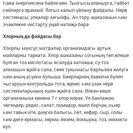
Һава энергиясенә бәйле көн. Тынгысызланырга, гайбәт
сөйләргә ярамый. Ялгыз калып уйлану файдалы. Нерв
системасы, үпкәләр зәгыйфь. Ач тору, ашказанын һәм
эчәклекне чистарту уңай нәтиҗә бирә.
Хлорның да файдасы бар
Хлорлы махсус матдәләр организмдагы артык
майларны тарката. Хлор ашказаны согының төп өлеше
булган тоз кислотасы ясалуда катнаша, су-тоз
алмашын җайга сала, сөяк тукымасы барлыкка килүгә
һәм аның үсүенә булыша. Бөерләрнең бәвелчә бүлеп
чыгаруын контрольдә тота, җенес һәм үзәк нерв
системаларының эшен җайга сала. Өлкән кеше
организмына көненә 7 г хлор кирәк. Ул баклажан,
чөгендер, редис, салат, помидор, яшел борчак, сыер
һәм тавык ите, диңгез балыгы, сөт, кефир, сыр, солы
һәм дөге ярмасы, хөрмә, йөзем, йомырка, тоз, икмәктә
күп.