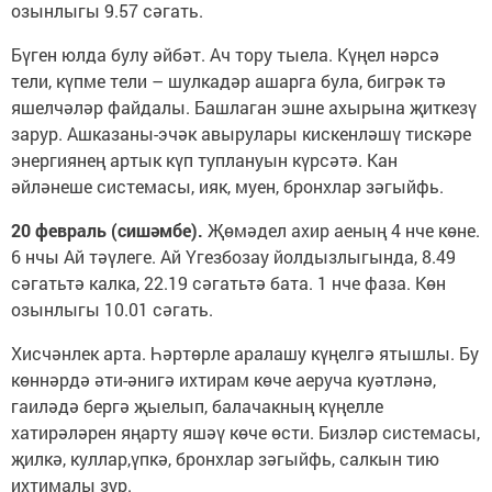
озынлыгы 9.57 сәгать.
Бүген юлда булу әйбәт. Ач тору тыела. Күңел нәрсә
тели, күпме тели – шулкадәр ашарга була, бигрәк тә
яшелчәләр файдалы. Башлаган эшне ахырына җиткезү
зарур. Ашказаны-эчәк авырулары кискенләшү тискәре
энергиянең артык күп туплануын күрсәтә. Кан
әйләнеше системасы, ияк, муен, бронхлар зәгыйфь.
20 февраль (сишәмбе).
Җөмәдел ахир аеның 4 нче көне.
6 нчы Ай тәүлеге. Ай Үгезбозау йолдызлыгында, 8.49
сәгатьтә калка, 22.19 сәгатьтә бата. 1 нче фаза. Көн
озынлыгы 10.01 сәгать.
Хисчәнлек арта. Һәртөрле аралашу күңелгә ятышлы. Бу
көннәрдә әти-әнигә ихтирам көче аеруча куәтләнә,
гаиләдә бергә җыелып, балачакның күңелле
хатирәләрен яңарту яшәү көче өсти. Бизләр системасы,
җилкә, куллар,үпкә, бронхлар зәгыйфь, салкын тию
ихтималы зур.