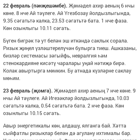
22 февраль (пәнҗешәмбе).
Җөмәдел ахир аеның 6 нчы
көне. 8 нче Ай тәүлеге. Ай Үгезбозау йолдызлыгында,
9.35 сәгатьтә калка, 23.53 сәгатьтә бата. 1 нче фаза.
Көн озынлыгы 10.11 сәгать.
Бүген бигрәк тә ут белән эш иткәндә саклык сорала.
Ризык җиңел үзләштерелүчән булырга тиеш. Ашказаны,
бизләр системасы зәгыйфь, невралгия һәм
стенокардияне кисәтү чаралары уңай нәтиҗә бирә.
Колак авыртырга мөмкин. Бу атнада күзләрне саклау
мөһим.
23 февраль (җомга).
Җөмәдел ахир аеның 7 нче көне. 9
нчы Ай тәүлеге. Ай Игезәкләр йолдызлыгында, 10.03
сәгатьтә калка, 0.54 сәгатьтә бата. 2 нче фаза. Көн
озынлыгы 10.15 сәгать.
Авыр энергетикалы көн, алдашу, ялганга бай. Хәтта
сыйфатлы ризыклар белән дә агулану ихтималы бар.