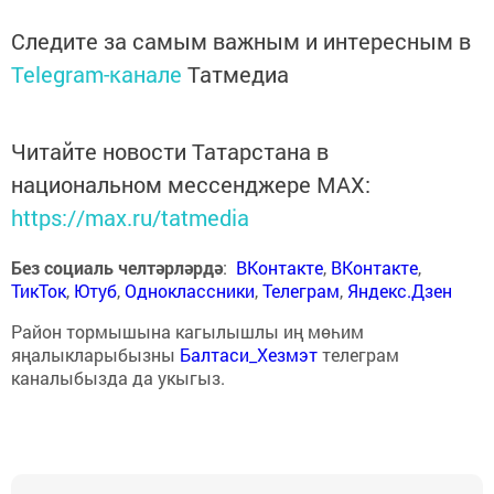
Следите за самым важным и интересным в
Telegram-канале
Татмедиа
Читайте новости Татарстана в
национальном мессенджере MАХ:
https://max.ru/tatmedia
Без социаль челтәрләрдә
:
ВКонтакте
,
ВКонтакте
,
ТикТок
,
Ютуб
,
Одноклассники
,
Телеграм
,
Яндекс.Дзен
Район тормышына кагылышлы иң мөһим
яңалыкларыбызны
Балтаси_Хезмэт
телеграм
каналыбызда да укыгыз.