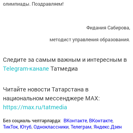
олимпиады. Поздравляем!
Фидания Сабирова,
методист управления образования.
Следите за самым важным и интересным в
Telegram-канале
Татмедиа
Читайте новости Татарстана в
национальном мессенджере MАХ:
https://max.ru/tatmedia
Без социаль челтәрләрдә
:
ВКонтакте
,
ВКонтакте
,
ТикТок
,
Ютуб
,
Одноклассники
,
Телеграм
,
Яндекс.Дзен