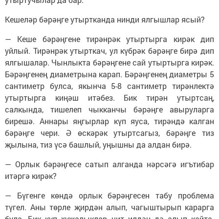
Кешеләр бәрәңге утыртканда нинди ялгышлар ясый?
— Кеше бәрәңгене тирәнрәк утыртырга кирәк дип
уйлый. Тирәнрәк утырткач, ул күбрәк бәрәңге бирә дип
ялгышалар. Чынлыкта бәрәңгене сай утыртырга кирәк.
Бәрәңгенең диаметрына карап. Бәрәңгенең диаметры 5
сантиметр булса, якынча 5-8 сантиметр тирәнлектә
утыртырга киңәш итәбез. Бик тирән утыртсаң,
салкында, тишелеп чыкканчы бәрәңге авыруларга
бирешә. Аннары яңгырлар күп яуса, тирәндә калган
бәрәңге чери. Ә өскәрәк утыртсагыз, бәрәңге тиз
җылына, тиз үсә башлый, уңышны да алдан бирә.
— Орлык бәрәңгесе сатып алганда нәрсәгә игътибар
итәргә кирәк?
— Бүгенге көндә орлык бәрәңгесен табу проблема
түгел. Аны төрле җирдән алып, чагыштырып карарга
була. Бик күп хуҗалыклар чит илдән дә алып кайта.