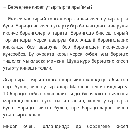
— Бәрәңгене кисеп утыртырга ярыймы?
— Бик сирәк очрый торган сортларны кисеп утыртырга
була. Бәрәңгене кисеп утырту бер бәрәңгедәге авыруны
икенче бәрәңгеләргә тарата. Бәрәңгедә бик еш очрый
торган коры черек авыруы бар. Андый бәрәңгеләрне
кискәндә без авыруны бер бәрәңгедән икенчесенә
күчерәбез. Бу очракта коры черек күбәя һәм бәрәңге
тишелеп чыкмаска мөмкин. Шуңа күрә бәрәңгене кисеп
утырту киңәш ителми.
Әгәр сирәк очрый торган сорт яисә каяндыр табылган
сорт булса, кисеп утырталар. Мәсәлән кеше каяндыр 5-
10 бәрәңге табып алып кайтты ди, бу очракта пычакны
марганцовкалы суга тыгып алып, кисеп утыртырга
була. Бәрәңге чиста булса, эре бәрәңгеләрне кисеп
утыртырга ярый.
Мисал өчен, Голландиядә дә бәрәңгене кисеп