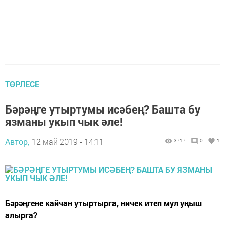
ТӨРЛЕСЕ
Бәрәңге утыртумы исәбең? Башта бу
язманы укып чык әле!
Автор,
12 май 2019 - 14:11
3717
0
1
Бәрәңгене кайчан утыртырга, ничек итеп мул уңыш
алырга?