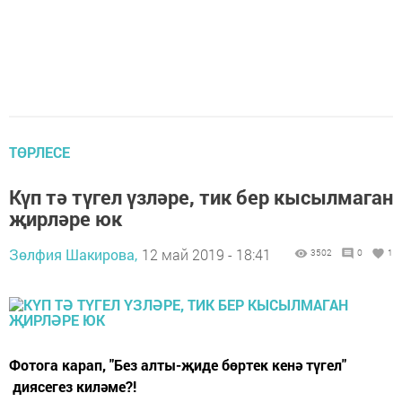
ТӨРЛЕСЕ
Күп тә түгел үзләре, тик бер кысылмаган
җирләре юк
Зөлфия Шакирова,
12 май 2019 - 18:41
3502
0
1
Фотога карап, "Без алты-җиде бөртек кенә түгел"
диясегез киләме?!