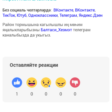
Без социаль челтәрләрдә
:
ВКонтакте
,
ВКонтакте
,
ТикТок
,
Ютуб
,
Одноклассники
,
Телеграм
,
Яндекс.Дзен
Район тормышына кагылышлы иң мөһим
яңалыкларыбызны
Балтаси_Хезмэт
телеграм
каналыбызда да укыгыз.
Оставляйте реакции
1
0
0
0
0