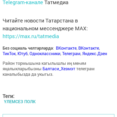
Telegram-канале
Татмедиа
Читайте новости Татарстана в
национальном мессенджере MАХ:
https://max.ru/tatmedia
Без социаль челтәрләрдә
:
ВКонтакте
,
ВКонтакте
,
ТикТок
,
Ютуб
,
Одноклассники
,
Телеграм
,
Яндекс.Дзен
Район тормышына кагылышлы иң мөһим
яңалыкларыбызны
Балтаси_Хезмэт
телеграм
каналыбызда да укыгыз.
Теги:
ҮЛЕМСЕЗ ПОЛК