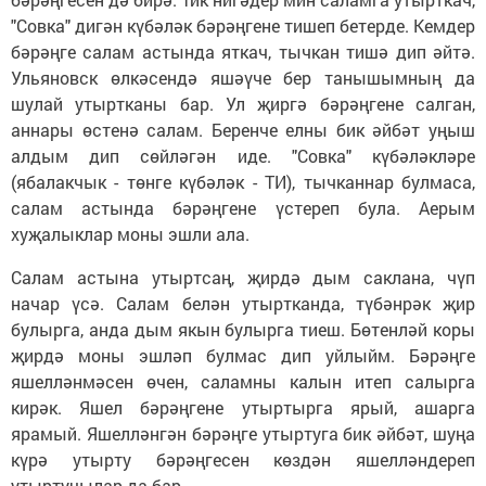
"Совка" дигән күбәләк бәрәңгене тишеп бетерде. Кемдер
бәрәңге салам астында яткач, тычкан тишә дип әйтә.
Ульяновск өлкәсендә яшәүче бер танышымның да
шулай утыртканы бар. Ул җиргә бәрәңгене салган,
аннары өстенә салам. Беренче елны бик әйбәт уңыш
алдым дип сөйләгән иде. "Совка" күбәләкләре
(ябалакчык - төнге күбәләк - ТИ), тычканнар булмаса,
салам астында бәрәңгене үстереп була. Аерым
хуҗалыклар моны эшли ала.
Салам астына утыртсаң, җирдә дым саклана, чүп
начар үсә. Салам белән утыртканда, түбәнрәк җир
булырга, анда дым якын булырга тиеш. Бөтенләй коры
җирдә моны эшләп булмас дип уйлыйм. Бәрәңге
яшелләнмәсен өчен, саламны калын итеп салырга
кирәк. Яшел бәрәңгене утыртырга ярый, ашарга
ярамый. Яшелләнгән бәрәңге утыртуга бик әйбәт, шуңа
күрә утырту бәрәңгесен көздән яшелләндереп
утыртучылар да бар.