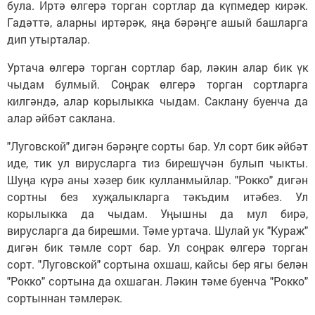
була. Иртә өлгерә торган сортлар да күпмедер кирәк.
Гадәттә, аларны иртәрәк, яңа бәрәңге ашый башларга
дип утырталар.
Уртача өлгерә торган сортлар бар, ләкин алар бик үк
чыдам булмый. Соңрак өлгерә торган сортларга
килгәндә, алар корылыкка чыдам. Саклану буенча да
алар әйбәт саклана.
"Луговской" дигән бәрәңге сорты бар. Ул сорт бик әйбәт
иде, тик ул вирусларга тиз бирешүчән булып чыкты.
Шуңа күрә аны хәзер бик кулланмыйлар. "Рокко" дигән
сортны без хуҗалыкларга тәкъдим итәбез. Ул
корылыкка да чыдам. Уңышны да мул бирә,
вирусларга да бирешми. Тәме уртача. Шулай ук "Кураж"
дигән бик тәмле сорт бар. Ул соңрак өлгерә торган
сорт. "Луговской" сортына охшаш, кайсы бер ягы белән
"Рокко" сортына да охшаган. Ләкин тәме буенча "Рокко"
сортыннан тәмлерәк.