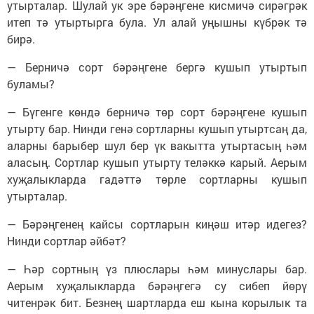
утырталар. Шулай ук эре бәрәңгене кисмичә сирәгрәк
итеп тә утыртырга була. Ул алай уңышны күбрәк тә
бирә.
— Берничә сорт бәрәңгене бергә кушып утыртып
буламы?
— Бүгенге көндә берничә төр сорт бәрәңгене кушып
утырту бар. Нинди генә сортларны кушып утыртсаң да,
аларны барыбер шул бер үк вакытта утыртасың һәм
аласың. Сортлар кушып утырту теләккә карый. Аерым
хуҗалыкларда гадәттә төрле сортларны кушып
утырталар.
— Бәрәңгенең кайсы сортларын киңәш итәр идегез?
Нинди сортлар әйбәт?
— Һәр сортның үз плюслары һәм минуслары бар.
Аерым хуҗалыкларда бәрәңгегә су сибеп йөрү
читенрәк бит. Безнең шартларда еш кына корылык та