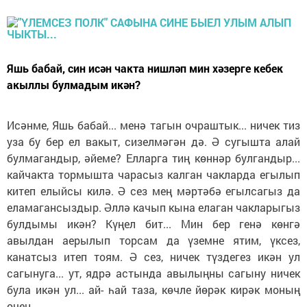
Яшь бабай, син исән чакта нишләп мин хәзерге кебек
акыллы булмадым икән?
Исәнме, Яшь бабай... менә тагын очраштык... ничек тиз
уза бу бер ел вакыт, сизелмәгән дә. Ә сугышта алай
булмагандыр, әйеме? Елларга тиң көннәр булгандыр...
кайчакта тормышта чарасыз калган чакларда егылып
китеп елыйсы килә. Ә сез мең мәртәбә егылсагыз да
еламагансыздыр. Әллә качып кына елаган чакларыгыз
булдымы икән? Күңел бит... Мин бер генә көнгә
авылдан аерылып торсам да үземне ятим, үксез,
канатсыз итеп тоям. Ә сез, ничек түздегез икән ул
сагынуга... ут, ядрә астында авылыңны сагыну ничек
була икән ул... ай- һай таза, көчле йөрәк кирәк моның
өчен...