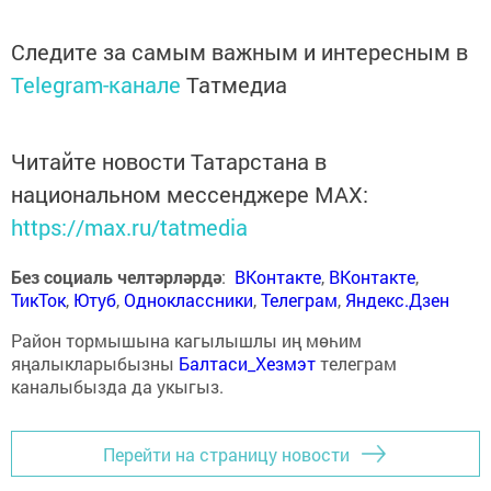
Следите за самым важным и интересным в
Telegram-канале
Татмедиа
Читайте новости Татарстана в
национальном мессенджере MАХ:
https://max.ru/tatmedia
Без социаль челтәрләрдә
:
ВКонтакте
,
ВКонтакте
,
ТикТок
,
Ютуб
,
Одноклассники
,
Телеграм
,
Яндекс.Дзен
Район тормышына кагылышлы иң мөһим
яңалыкларыбызны
Балтаси_Хезмэт
телеграм
каналыбызда да укыгыз.
Перейти на страницу новости