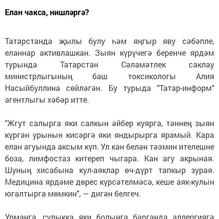
Елан чакса, нишләргә?
Татарстанда җылы булу һәм яңгыр яву сәбәпле,
еланнар активлашкан. Зыян күрүчегә беренче ярдәм
турында Татарстан Сәламәтлек саклау
министрлыгының баш токсикологы Алия
Насыйбуллина сөйләгән. Бу турыда "Татар-информ"
агентлыгы хәбәр итте.
"Жгут салырга яки салкын әйбер куярга, тәннең зыян
күргән урынын кисәргә яки яндырырга ярамый. Кара
елан агуында аксым күп. Ул кан белән тәэмин ителешне
боза, лимфостаз китереп чыгара. Кан агу акрыная.
Шуның хисабына кул-аяклар өч-дүрт тапкыр зурая.
Медицина ярдәме дөрес күрсәтелмәсә, кеше аяк-кулын
югалтырга мөмкин", — дигән белгеч.
Урманга, сулыкка яки болынга барганда аллергиягә