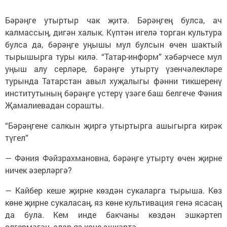
Бәрәңге утыртыр чак җитә. Бәрәңгең булса, ач
калмассың, дигән халык. Күптән игелә торган культура
булса да, бәрәңге уңышы мул булсын өчен шактый
тырышырга туры килә. “Татар-информ” хәбәрчесе мул
уңыш алу серләре, бәрәңге утырту үзенчәлекләре
турында Татарстан авыл хуҗалыгы фәнни тикшеренү
институтының бәрәңге үстерү үзәге баш белгече Фәния
Җамалиевадан сорашты.
“Бәрәңгене салкын җиргә утыртырга ашыгырга кирәк
түгел”
— Фәния Фәйзрахмановна, бәрәңге утырту өчен җирне
ничек әзерләргә?
— Кайбер кеше җирне көздән сукаларга тырыша. Көз
көне җирне сукаласаң, яз көне культивация генә ясасаң
да була. Кем инде бакчаны көздән эшкәртеп
өлгермәгән, алар яз көне эшкәртә.