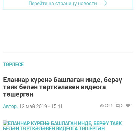
Перейти на страницу новости
ТӨРЛЕСЕ
Еланнар күренә башлаган инде, берәү
таяк белән төрткәләвен видеога
төшергән
Автор,
12 май 2019 - 15:41
3544
0
1