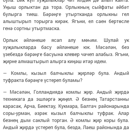
Уңыш орлыктан да тора. Орлыкның сыйфаты әйбәт
булырга тиеш. Бәрәңге утыртканда орлыкны гел
алыштырып торырга кирәк. Ягъни, ел саен бертөсле
генә сортны утыртмаска.
Орлык әйләнеше ясап алу мөһим. Шулай ук
хуҗалыкларда басу әйләнеше юк. Мәсәлән, без
үзебездә бәрәңге басуына клевер чәчеп алабыз. Ягъни,
җирне алмаштырып алырга киңәш итәр идем.
— Комлы, кызыл балчыклы җирләр була. Андый
туфракта бәрәңге үстереп буламы?
— Мәсәлән, Голландиядә комлы җир. Андый җирдә
техникага да эшләргә җиңел. Ә безнең Татарстанны
карасак, Арча, Биектау, Кукмара, Балтач районарында
соры-урман, әзрәк кызыл балчыклы туфрак. Алар
безнең дым саклый торган. Ә комлы җир коры була.
Андый җирдә үстереп була, бездә, Лаеш районында да