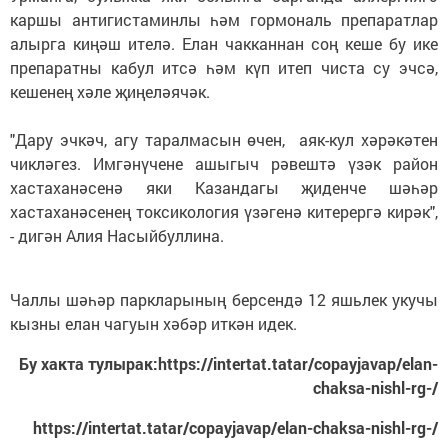
каршы антигистаминлы һәм гормональ препаратлар
алырга киңәш ителә. Елан чакканнан соң кеше бу ике
препаратны кабул итсә һәм күп итеп чиста су эчсә,
кешенең хәле җиңеләячәк.
"Дару эчкәч, агу таралмасын өчен, аяк-кул хәрәкәтен
чикләгез. Имгәнүчене ашыгыч рәвештә үзәк район
хастаханәсенә яки Казандагы җиденче шәһәр
хастаханәсенең токсикология үзәгенә китерергә кирәк",
- дигән Алия Насыйбуллина.
Чаллы шәһәр паркларының берсендә 12 яшьлек укучы
кызны елан чагуын хәбәр иткән идек.
Бу хакта тулырак:https://intertat.tatar/copayjavap/elan-
chaksa-nishl-rg-/
https://intertat.tatar/copayjavap/elan-chaksa-nishl-rg-/