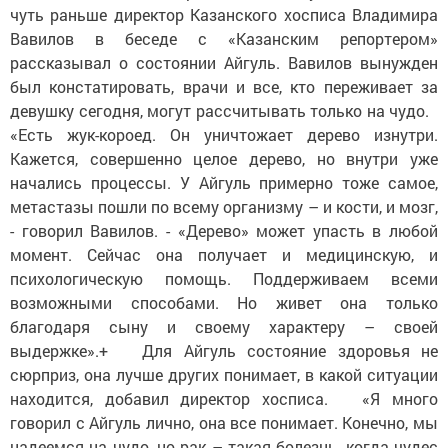
чуть раньше директор Казанского хосписа Владимира
Вавилов в беседе с «Казанским репортером»
рассказывал о состоянии Айгуль. Вавилов вынужден
был констатировать, врачи и все, кто переживает за
девушку сегодня, могут рассчитывать только на чудо.
«Есть жук-короед. Он уничтожает дерево изнутри.
Кажется, совершенно целое дерево, но внутри уже
начались процессы. У Айгуль примерно тоже самое,
метастазы пошли по всему организму – и кости, и мозг,
- говорил Вавилов. - «Дерево» может упасть в любой
момент. Сейчас она получает и медицинскую, и
психологическую помощь. Поддерживаем всеми
возможными способами. Но живет она только
благодаря сыну и своему характеру – своей
выдержке».+ Для Айгуль состояние здоровья не
сюрприз, она лучше других понимает, в какой ситуации
находится, добавил директор хосписа. «Я много
говорил с Айгуль лично, она все понимает. Конечно, мы
надеемся на чудо, но рак – такая болезнь, когда чудес