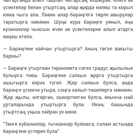
үсентеләр белән утыртсаң, алар җирдә килеш тә корып
юкка чыга ала. Ләкин алар бәрәңгегә төрле авырулар
таратырга мөмкин. Шуңа күрә бәрәңге уянып, яңа
күзәнәкләр чыксын өчен ак үсентеләрне алып атарга
киңәш ителә.
— Бәрәңгене кайчан утыртырга? Аның төгәл вакыты
бармы?
— Бәрәңге утырткан тирәнлектә сигез градус җылылык
булырга тиеш. Бәрәңгене салкын җиргә утыртырга
ашыгырга кирәк түгел. Җир салкын булса, анда
бәрәңге үсмичә утыра, соңга калып тишелергә мөмкин.
Җир җылы, өлгергән, эшкәртелгән булса, якынча май
урталарында утыртырга була. Июнь башында
утыртсаң, уңыш хәйран ук кими.
“Төнге күбәләкләр, тычканнар булмаса, салам астында
бәрәңгене үстереп була”