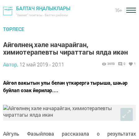
БАЛТАЧ ЯҢАЛЫКЛАРЫ
16+
"Хезмәт" газетасы - Балтач районы
ТӨРЛЕСЕ
Айгөлнең хәле начарайган,
химиотерапевты чираттагы ялда икән
Автор,
12 май 2019 - 20:11
3659
0
1
Айгөл вакытын улы белән үткәрергә тырыша, шәһәр
буйлап озак йөриләр....
Айгуль Фазыйлова рассказала о результатах