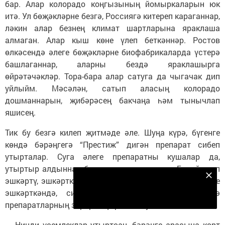
бар. Алар колорадо коңгызының йомыркаларын юк
итә. Ул бөҗәкләрне безгә, Россиягә китереп караганнар,
ләкин алар безнең климат шартларына яраклаша
алмаган. Алар кыш көне үлеп беткәннәр. Ростов
өлкәсендә әлеге бөҗәкләрне биофабрикаларда үстерә
башлаганнар, аларны бездә яраклашырга
өйрәтәчәкләр. Тора-бара алар сатуга да чыгачак дип
уйлыйм. Мәсәлән, сатып аласың колорадо
дошманнарын, җибәрәсең бакчаңа һәм тынычлап
яшисең.
Тик бу безгә килеп җитмәде әле. Шуңа күрә, бүгенге
көндә бәрәңгегә “Престиж” дигән препарат сибеп
утырталар. Суга әлеге препаратны кушалар да,
утыртыр алдыннан бәрәңгене эшкәртәләр. Болай итеп
Безнең Яндекс Дзен каналына языл
эшкәртү, эшкәрткән кешегә зарарлы түгел. Ә җәй көне
эшкәрткәндә, сиптергечләр белән йөргән кешегә
Подписаться
препаратларның зарары күбрәк дип уйлыйбыз.
— Нинди үсемлекләр утыртсаң, бәрәңге арасына корт