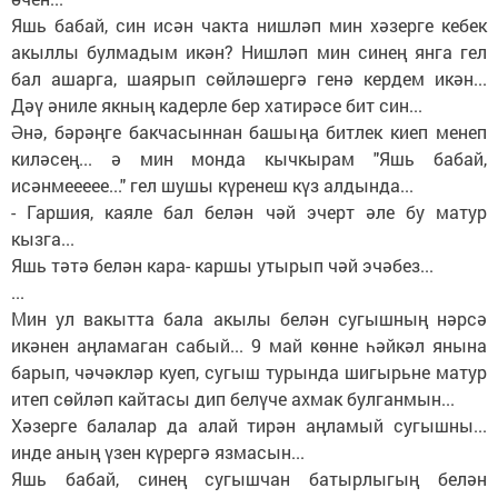
Яшь бабай, син исән чакта нишләп мин хәзерге кебек
акыллы булмадым икән? Нишләп мин синең янга гел
бал ашарга, шаярып сөйләшергә генә кердем икән...
Дәү әниле якның кадерле бер хатирәсе бит син...
Әнә, бәрәңге бакчасыннан башыңа битлек киеп менеп
киләсең... ә мин монда кычкырам "Яшь бабай,
исәнмеееее..." гел шушы күренеш күз алдында...
- Гаршия, каяле бал белән чәй эчерт әле бу матур
кызга...
Яшь тәтә белән кара- каршы утырып чәй эчәбез...
...
Мин ул вакытта бала акылы белән сугышның нәрсә
икәнен аңламаган сабый... 9 май көнне һәйкәл янына
барып, чәчәкләр куеп, сугыш турында шигырьне матур
итеп сөйләп кайтасы дип белүче ахмак булганмын...
Хәзерге балалар да алай тирән аңламый сугышны...
инде аның үзен күрергә язмасын...
Яшь бабай, синең сугышчан батырлыгың белән