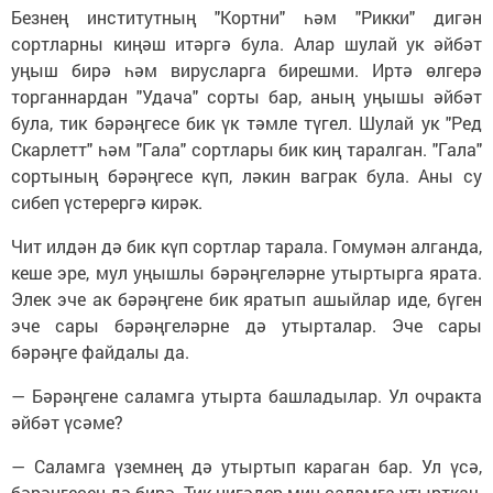
Безнең институтның "Кортни" һәм "Рикки" дигән
сортларны киңәш итәргә була. Алар шулай ук әйбәт
уңыш бирә һәм вирусларга бирешми. Иртә өлгерә
торганнардан "Удача" сорты бар, аның уңышы әйбәт
була, тик бәрәңгесе бик үк тәмле түгел. Шулай ук "Ред
Скарлетт" һәм "Гала" сортлары бик киң таралган. "Гала"
сортының бәрәңгесе күп, ләкин ваграк була. Аны су
сибеп үстерергә кирәк.
Чит илдән дә бик күп сортлар тарала. Гомумән алганда,
кеше эре, мул уңышлы бәрәңгеләрне утыртырга ярата.
Элек эче ак бәрәңгене бик яратып ашыйлар иде, бүген
эче сары бәрәңгеләрне дә утырталар. Эче сары
бәрәңге файдалы да.
— Бәрәңгене саламга утырта башладылар. Ул очракта
әйбәт үсәме?
— Саламга үземнең дә утыртып караган бар. Ул үсә,
бәрәңгесен дә бирә. Тик нигәдер мин саламга утырткач,