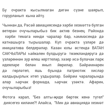
Бу очракта кысылмаган дигән сүзне шаярып,
горурланып кына әйтү.
Чыннан да, Рәсәй авиациясендә хәрби хезмәттә булган
ветеран очучыларыбыз бик актив безнең. Районда
хәрби темага нинди чаралар бар, һәммәсендә дә
катнашырга тырышалар. Күп очракта үзләре дә
инициатива белдерәләр. Казан юлы өстендә ВАТАН
САКЧЫЛАРЫ һәйкәлен булдыруга- төзекләндерүгә дә
үзләреннән зур өлеш керттеләр, хәзер исә булачак парк
идеяләре белән янып йөриләр. Бәйрәмнәрен
дә гөрләтеп, яшь буында патриотик хисләр
калдырырлык итеп уздыралар. Бәйрәм чараларында
алар һәрчак формада, һәрчак үзәктә. Афәрин,
очучыларыбыз!
Фотога карап, "Без алты-җиде бөртек кенә түгел"
диясегез киләме?! Алайса, "Мин дә авиациядә хезмәт