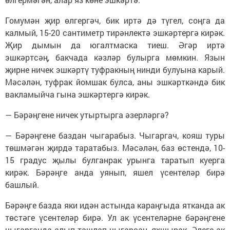
Гомумән җир өлгергәч, бик иртә дә түгел, соңга да
калмый, 15-20 сантиметр тирәнлектә эшкәртергә кирәк.
Җир дымын да югалтмаска тиеш. Әгәр иртә
эшкәртсәң, бакчада кәзләр булырга мөмкин. Язын
җирне ничек эшкәртү туфракның нинди булуына карый.
Мәсәлән, туфрак йомшак булса, аны эшкәрткәндә бик
вакламыйча гына эшкәртергә кирәк.
— Бәрәңгене ничек утыртырга әзерләргә?
— Бәрәңгене баздан чыгарабыз. Чыгаргач, кояш туры
төшмәгән җирдә таратабыз. Мәсәлән, баз өстендә, 10-
15 градус җылы булганрак урынга таратып куерга
кирәк. Бәрәңге анда уянып, яшел үсентеләр бирә
башлый.
Бәрәңге базда яки идән астында караңгыда ятканда ак
төстәге үсентеләр бирә. Ул ак үсентеләрне бәрәңгене
чыгарганда алып ташлап чыгарсаң, яхшырак. Әлеге ак