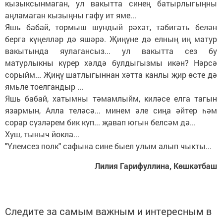
кызыксынмаган, ул вакытта синең батырлыгыңны
аңламаган кызыңны гафу ит яме...
Яшь бабай, тормыш шундый рәхәт, табигать белән
бергә күңелләр дә яшәрә. Җиңүне дә елның иң матур
вакытында яулагансыз... ул вакытта сез бу
матурлыкны күрер хәлдә булдыгызмы икән? Нәрсә
сорыйм... Җиңү шатлыгыннан хәтта канлы җир өсте дә
ямьле тоелгандыр ...
Яшь бабай, хатымны тәмамлыйм, киләсе елга тагын
язармын, Алла теләсә... минем әле сиңа әйтер һәм
сорар сүзләрем бик күп... җавап югын белсәм дә...
Хуш, тыныч йокла...
"Үлемсез полк" сафына сине быел улым алып чыкты...
Лилия Гарифуллина, Көшкәтбаш
Следите за самым важным и интересным в