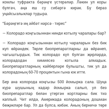
комлы туфракта бәрәңге үстерәләр. Ләкин ул коры
булгач, аңа еш су сибәргә кирәк. Бу бераз
уңайсызлыклар тудыра.
“Бәрәңгегә иң әйбәт нәрсә - тирес”
— Колорадо коңгызыннан нинди котылу чаралары бар?
— Колорадо коңгызыннан котылу чараларын без бик
күп өйрәндек. Төрле биопрепаратларны да өйрәнеп,
чагыштырдык. Тик колорадо күп булган җирләрдә,
колорадодан химиясез котыла алмадык.
Биопрепаратларның кайберләре булышты, тик ул да
колорадоның 60-70 процентын гына юк итте.
Бер ана колорода коңгызы 500 йомырка сала. Шуңа
күрә шушының кадәр йомырка салып, ул без
биопрепаратлар белән үтергән кортларны бик тиз
каплый. Чит илдә, Америкада колорадоның дошман
бөҗәкләре бар. Ул да булса, кибәк. Аның берничә төре