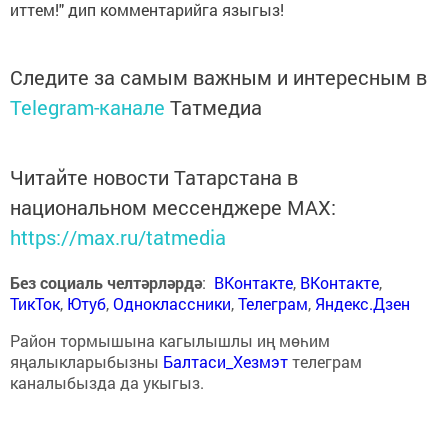
иттем!" дип комментарийга языгыз!
Следите за самым важным и интересным в
Telegram-канале
Татмедиа
Читайте новости Татарстана в
национальном мессенджере MАХ:
https://max.ru/tatmedia
Без социаль челтәрләрдә
:
ВКонтакте
,
ВКонтакте
,
ТикТок
,
Ютуб
,
Одноклассники
,
Телеграм
,
Яндекс.Дзен
Район тормышына кагылышлы иң мөһим
яңалыкларыбызны
Балтаси_Хезмэт
телеграм
каналыбызда да укыгыз.