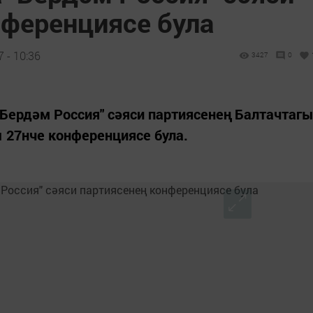
нференциясе була
 - 10:36
3427
0
 "Бердәм Россия" сәяси партиясенең Балтачтаг
 27нче конференциясе була.