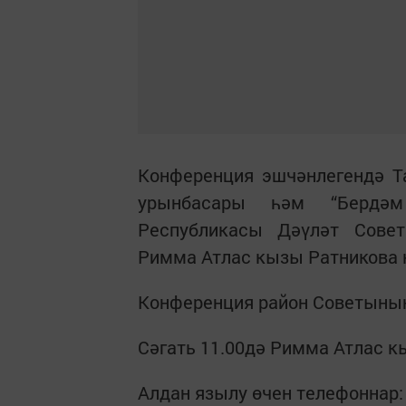
Конференция эшчәнлегендә Т
урынбасары һәм “Бердәм
Республикасы Дәүләт Сове
Римма Атлас кызы Ратникова 
Конференция район Советының
Сәгать 11.00дә Римма Атлас к
Алдан язылу өчен телефоннар: 