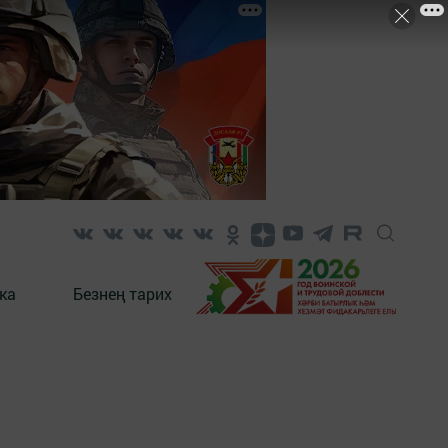
ка
Безнең тарих