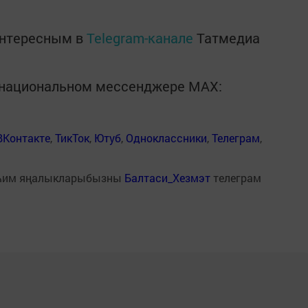
интересным в
Telegram-канале
Татмедиа
в национальном мессенджере MАХ:
ВКонтакте
,
ТикТок
,
Ютуб
,
Одноклассники
,
Телеграм
,
һим яңалыкларыбызны
Балтаси_Хезмэт
телеграм