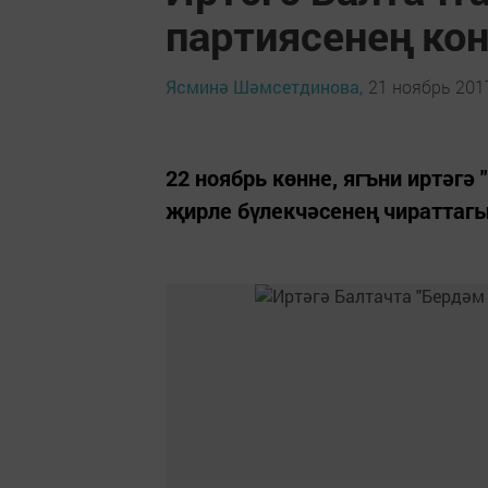
партиясенең ко
Ясминә Шәмсетдинова,
21 ноябрь 2017
22 ноябрь көнне, ягъни иртәгә
җирле бүлекчәсенең чираттагы