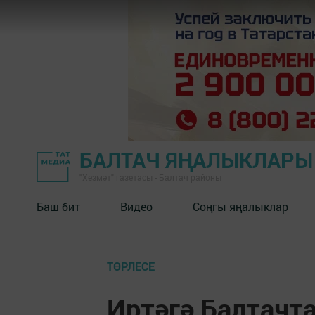
БАЛТАЧ ЯҢАЛЫКЛАРЫ
"Хезмәт" газетасы - Балтач районы
Баш бит
Видео
Соңгы яңалыклар
ТӨРЛЕСЕ
Иртәгә Балтачта