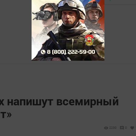
ах напишут всемирный
нт»
2230
0