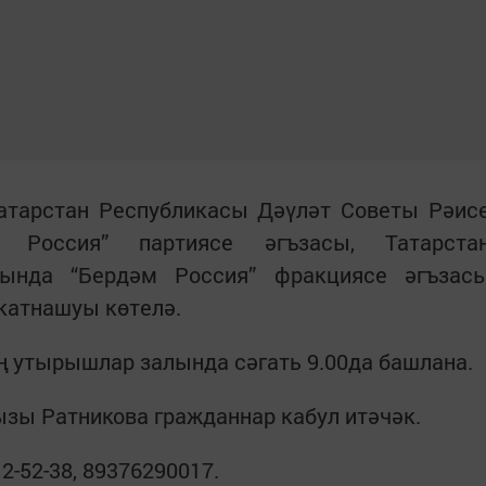
атарстан Республикасы Дәүләт Советы Рәис
 Россия” партиясе әгъзасы, Татарста
тында “Бердәм Россия” фракциясе әгъзас
катнашуы көтелә.
 утырышлар залында сәгать 9.00да башлана.
ызы Ратникова гражданнар кабул итәчәк.
2-52-38, 89376290017.