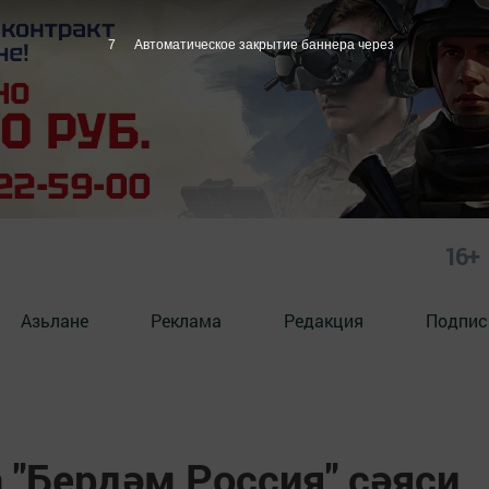
6
Автоматическое закрытие баннера через
16+
Азьлане
Реклама
Редакция
Подпис
 "Бердәм Россия" сәяси