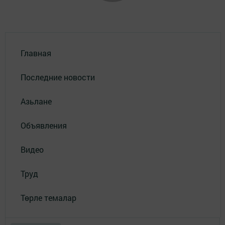
Главная
Последние новости
Азьлане
Объявления
Видео
Труд
Төрле темалар