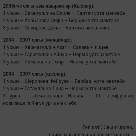
2008нче елгы һәм яшьрәкләр (Кызлар):
1 урын – Сәмигуллина Әдилә – Балтач урта мәктәбе
2 урын – Корбанова Зифа – Бөрбаш урта мәктәбе
3 урын – Закирова Дилә – Балтач гимназиясе
2004 – 2007 елгы (малайлар):
1 урын – Хөрмәтуллин Азат – Салавыч лицее
2 урын – Гарифуллин Айнур – Норма урта мәктәбе
3 урын – Рамазанов Әмир – Норма урта мәктәбе
2004 – 2007 елгы (кызлар):
1 урын – Шәрипова Фәйрүзә – Бөрбаш урта мәктәбе
2 урын – Гатауллина Лина – Норма урта мәктәбе
3 урын – Әхмәтханова Илсинә – Г.Г. Гарифуллин
исемендәге Яңгул урта мәктәбе
Гөлшат Җиһангирова,
район мәгариф идарәсе методисты.