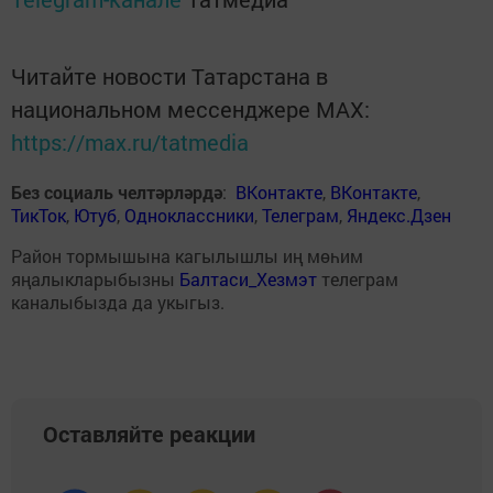
Читайте новости Татарстана в
национальном мессенджере MАХ:
https://max.ru/tatmedia
Без социаль челтәрләрдә
:
ВКонтакте
,
ВКонтакте
,
ТикТок
,
Ютуб
,
Одноклассники
,
Телеграм
,
Яндекс.Дзен
Район тормышына кагылышлы иң мөһим
яңалыкларыбызны
Балтаси_Хезмэт
телеграм
каналыбызда да укыгыз.
Оставляйте реакции