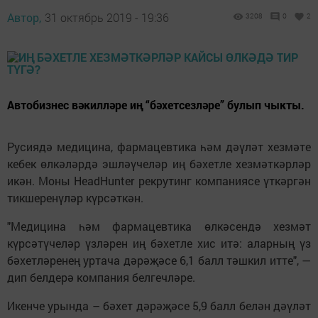
Автор,
31 октябрь 2019 - 19:36
3208
0
2
Автобизнес вәкилләре иң “бәхетсезләре” булып чыкты.
Русиядә медицина, фармацевтика һәм дәүләт хезмәте
кебек өлкәләрдә эшләүчеләр иң бәхетле хезмәткәрләр
икән. Моны HeadHunter рекрутинг компаниясе үткәргән
тикшеренүләр күрсәткән.
"Медицина һәм фармацевтика өлкәсендә хезмәт
күрсәтүчеләр үзләрен иң бәхетле хис итә: аларның үз
бәхетләренең уртача дәрәҗәсе 6,1 балл тәшкил итте", —
дип белдерә компания белгечләре.
Икенче урында – бәхет дәрәҗәсе 5,9 балл белән дәүләт