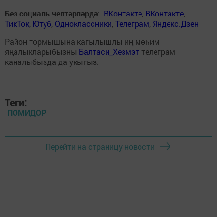
Без социаль челтәрләрдә
:
ВКонтакте
,
ВКонтакте
,
ТикТок
,
Ютуб
,
Одноклассники
,
Телеграм
,
Яндекс.Дзен
Район тормышына кагылышлы иң мөһим
яңалыкларыбызны
Балтаси_Хезмэт
телеграм
каналыбызда да укыгыз.
Теги:
ПОМИДОР
Перейти на страницу новости