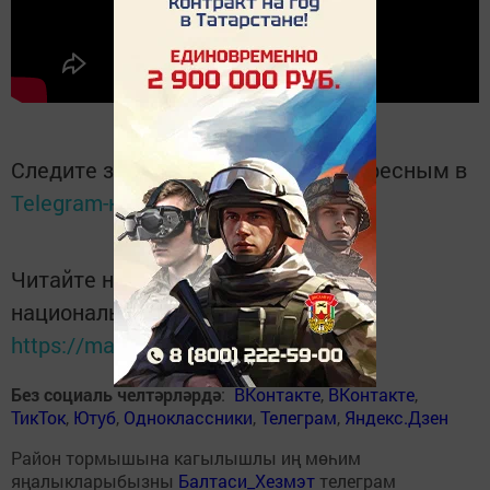
Следите за самым важным и интересным в
Telegram-канале
Татмедиа
Читайте новости Татарстана в
национальном мессенджере MАХ:
https://max.ru/tatmedia
Без социаль челтәрләрдә
:
ВКонтакте
,
ВКонтакте
,
ТикТок
,
Ютуб
,
Одноклассники
,
Телеграм
,
Яндекс.Дзен
Район тормышына кагылышлы иң мөһим
яңалыкларыбызны
Балтаси_Хезмэт
телеграм