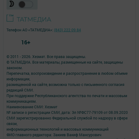
Телефон АО «ТАТМЕДИА»:
(843) 222 09 84
16+
© 2011 - 2026. Хезмәт. Все права защищены.
© ТАТМЕДИА. Все материалы, размещенные на сайте, защищены
законом.
Перепечатка, воспроизведение и распространение в любом объеме
информации,
размещенной на сайте, возможна только с письменного согласия
редакций СМИ.
При поддержке Республиканского агентства по печати и массовым
коммуникациям.
Наименование СМИ: Хезмәт
№ записи о регистрации СМИ, дата: Эл №ФС77-79109 от 08.09.2020
СМИ зарегистрированно Федеральной службой по надзору в сфере
связи,
информационных технологий и массовых коммуникаций
ФИО главного редактора: Закиев Вакиф Мансурович