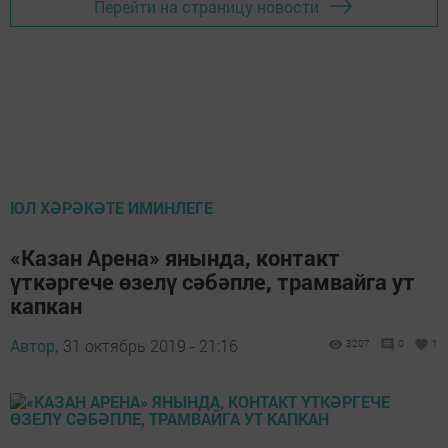
Перейти на страницу новости
ЮЛ ХӘРӘКӘТЕ ИМИНЛЕГЕ
«Казан Арена» янында, контакт
үткәргече өзелү сәбәпле, трамвайга ут
капкан
Автор,
31 октябрь 2019 - 21:16
3207
0
1