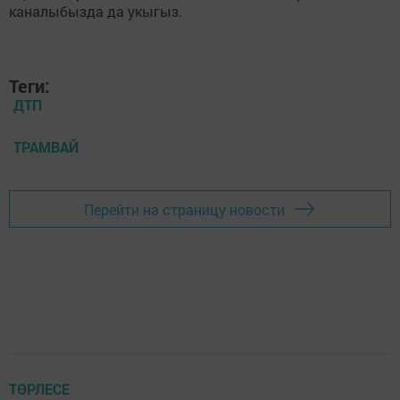
каналыбызда да укыгыз.
Теги:
ДТП
ТРАМВАЙ
Перейти на страницу новости
ТӨРЛЕСЕ