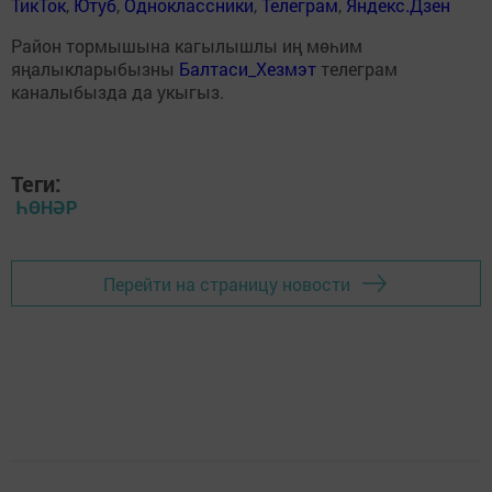
ТикТок
,
Ютуб
,
Одноклассники
,
Телеграм
,
Яндекс.Дзен
Район тормышына кагылышлы иң мөһим
яңалыкларыбызны
Балтаси_Хезмэт
телеграм
каналыбызда да укыгыз.
Теги:
ҺӨНӘР
Перейти на страницу новости