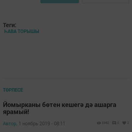
Теги:
ҺАВА ТОРЫШЫ
ТӨРЛЕСЕ
Йомырканы бөтен кешегә дә ашарга
ярамый!
Автор,
1 ноябрь 2019 - 08:11
3362
0
2