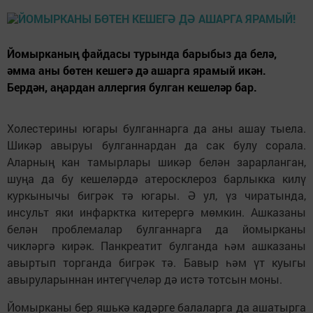
Йомырканың файдасы турында барыбыз да белә,
әмма аны бөтен кешегә дә ашарга ярамый икән.
Бердән, аңардан аллергия булган кешеләр бар.
Холестерины югары булганнарга да аны ашау тыела.
Шикәр авыруы булганнардан да сак булу сорала.
Аларның кан тамырлары шикәр белән зарарланган,
шуңа да бу кешеләрдә атеросклероз барлык­ка килү
куркынычы бигрәк тә югары. Ә ул, үз чиратында,
инсульт яки инфарктка китерергә мөмкин. Ашказаны
белән проблемалар булганнарга да йомырканы
чикләргә кирәк. Панкреатит булганда һәм ашказаны
авыртып торганда биг­рәк тә. Бавыр һәм үт куыгы
авыруларыннан интегүчеләр дә истә тотсын моны.
Йомырканы бер яшькә кадәрге балаларга да ашатырга