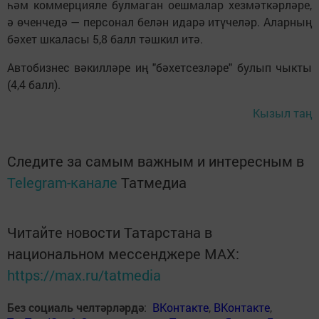
һәм коммерцияле булмаган оешмалар хезмәткәрләре,
ә өченчедә — персонал белән идарә итүчеләр. Аларның
бәхет шкаласы 5,8 балл тәшкил итә.
Автобизнес вәкилләре иң "бәхетсезләре" булып чыкты
(4,4 балл).
Кызыл таң
Следите за самым важным и интересным в
Telegram-канале
Татмедиа
Читайте новости Татарстана в
национальном мессенджере MАХ:
https://max.ru/tatmedia
Без социаль челтәрләрдә
:
ВКонтакте
,
ВКонтакте
,