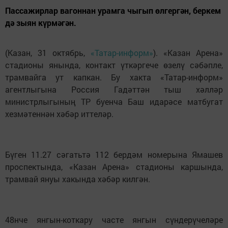
Пассажирлар вагоннан урамга чыгып өлгергән, беркем
дә зыян күрмәгән.
(Казан, 31 октябрь,
«Татар-информ»
). «Казан Арена»
стадионы янында, контакт үткәргече өзелү сәбәпле,
трамвайга ут капкан. Бу хакта «Татар-информ»
агентлыгына Россия Гадәттән тыш хәлләр
министрлыгының ТР буенча Баш идарәсе матбугат
хезмәтеннән хәбәр иттеләр.
Бүген 11.27 сәгатьтә 112 бердәм номерына Ямашев
проспектында, «Казан Арена» стадионы каршында,
трамвай януы хакында хәбәр килгән.
48нче янгын-коткару часте янгын сүндерүчеләре