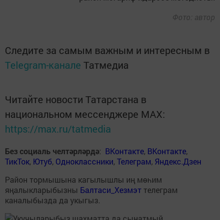
Фото: автор
Следите за самым важным и интересным в
Telegram-канале
Татмедиа
Читайте новости Татарстана в
национальном мессенджере MАХ:
https://max.ru/tatmedia
Без социаль челтәрләрдә
:
ВКонтакте
,
ВКонтакте
,
ТикТок
,
Ютуб
,
Одноклассники
,
Телеграм
,
Яндекс.Дзен
Район тормышына кагылышлы иң мөһим
яңалыкларыбызны
Балтаси_Хезмэт
телеграм
каналыбызда да укыгыз.