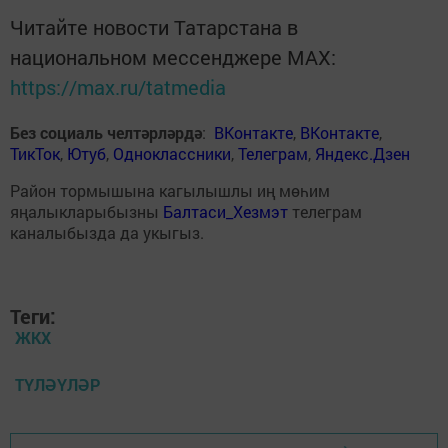
Читайте новости Татарстана в
национальном мессенджере MАХ:
https://max.ru/tatmedia
Без социаль челтәрләрдә
:
ВКонтакте
,
ВКонтакте
,
ТикТок
,
Ютуб
,
Одноклассники
,
Телеграм
,
Яндекс.Дзен
Район тормышына кагылышлы иң мөһим
яңалыкларыбызны
Балтаси_Хезмэт
телеграм
каналыбызда да укыгыз.
Теги:
ЖКХ
ТҮЛӘҮЛӘР