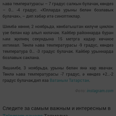
һава температурасы – 7 градус салкын булачак, көндез
– 0… -4 градус. «Юлларда урыны белән бозлавык
булачак», – дип хәбәр итә синоптиклар.
Шимбә көнне, 2 ноябрьдә, көнбатыштан килүче циклон
үзе белән кар алып киләчәк. Кайбер районнарда буран
һәм җилнең секундына 15 метрга кадәр көчәюе
ихтимал. Төнлә һава температурасы -9 градус, көндез
температура 0… -3 градус булачак. Кайбер урыннарда
бозлавык саклана.
Якшәмбе, 3 ноябрьдә, урыны белән янә кар явачак.
Төнлә һава температурасы -7 градус, ә көндез +2…-2
градус булачак,дип яза
Ватаным Татарстан
.
Фото:
instagram.com
Следите за самым важным и интересным в
Telegram-канале
Татмедиа