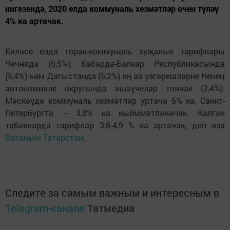
нигезендә, 2020 елда коммуналь хезмәтләр өчен түләү
4% ка артачак.
Киләсе елда торак-коммуналь хуҗалык тарифлары
Чечняда (6,5%), Кабарда-Балкар Республикасында
(5,4%) һәм Дагыстанда (5,2%) иң аз үзгәрешләрне Ненец
автономияле округында яшәүчеләр тоячак (2,4%).
Мәскәүдә коммуналь хезмәтләр уртача 5% ка, Санкт-
Петербургта – 3,8% ка кыйммәтләнәчәк. Калган
төбәкләрдә тарифлар 3,6-4,9 % ка артачак, дип яза
Ватаным Татарстан
.
Следите за самым важным и интересным в
Telegram-канале
Татмедиа