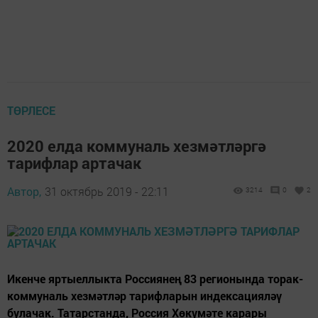
ТӨРЛЕСЕ
2020 елда коммуналь хезмәтләргә
тарифлар артачак
Автор,
31 октябрь 2019 - 22:11
3214
0
2
Икенче яртыеллыкта Россиянең 83 регионында торак-
коммуналь хезмәтләр тарифларын индексацияләү
булачак. Татарстанда, Россия Хөкүмәте карары