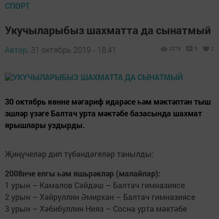
СПОРТ
Укучыларыбыз шахматта да сынатмый
Автор,
31 октябрь 2019 - 18:41
3276
0
2
30 октябрь көнне мәгариф идарәсе һәм мәктәптән тыш
эшләр үзәге Балтач урта мәктәбе базасында шахмат
ярышлары уздырды.
Җиңүчеләр дип түбәндәгеләр танылды:
2008нче елгы һәм яшьрәкләр (малайлар):
1 урын – Камалов Сәйдәш – Балтач гимназиясе
2 урын – Хәйруллин Әмирхан – Балтач гимназиясе
3 урын – Хәбибуллин Нияз – Сосна урта мәктәбе