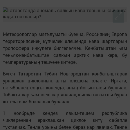
Метеорологлар мәгълүматы буенча, Россиянең Европа
территориясенең күпчелек өлешендә һава шартларын
тропосфера иңкүлеге билгеләячәк. Көнбатыштан һәм
төньяк-көнбатыштан салкын арктик һава керә, бу
температураның төшүенә китерә.
Бүген Татарстан Түбән Новгородтан көнбатыштарак
урнашкан циклонның алгы өлешенә эләкте. Иртәгә,
октябрьнең соңгы көнендә, аның йогынтысы булачак.
Төбәктә кар һәм юеш кар явачак, кыска вакытлы буран
көтелә һәм бозлавык булачак.
1 ноябрьдә көндез явым-төшем республика
чикләреннән ераклашкан циклон китү сәбәпле
туктаячак. Төнлә урыны белән бераз кар явачак. Төнлә