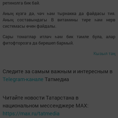
ретинолга бик бай.
Аның күзгә дә, чәч һәм тырнакка да файдасы тия.
Аның составындагы В витамины тире һәм нерв
системасы өчен файдалы.
Сары томатлар итләч һәм бик тәмле була, алар
фитофторозга да бирешеп бармый.
Кызыл таң
Следите за самым важным и интересным в
Telegram-канале
Татмедиа
Читайте новости Татарстана в
национальном мессенджере MАХ:
https://max.ru/tatmedia