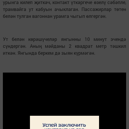
урынга килеп җиткәч, контакт үткәргече өзелү сәбәпле,
трамвайга ут кабуын ачыклаган. Пассажирлар төтен
белән тулган вагоннан урамга чыгып өлгергән.
Ут белән көрәшүчеләр янгынны 10 минут эчендә
сүндергән. Аның мәйданы 2 квадрат метр тәшкил
иткән. Янгында беркем дә зыян күрмәгән.