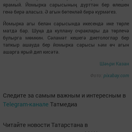
ярамый. Йомырка сарысының дүрттән бер өлешен
генә бирә аласыз. Ә агын бөтенләй бирә күрмәгез.
Йомырка агы белән сарысында икесендә ике төрле
матдә бар. Шуңа да куллану очраклары да төрлечә
булырга мөмкин. Сәламәт кешегә диетологлар бер
тапкыр ашауда бер йомырка сарысы һәм өч агын
ашарга ярый дип кисәтә.
Шәһри Казан
Фото:
pixabay.com
Следите за самым важным и интересным в
Telegram-канале
Татмедиа
Читайте новости Татарстана в