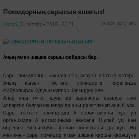
Помидорның сарысын ашагыз!
Автор,
31 октябрь 2019 - 20:21
3238
0
2
Аның яман шешкә каршы файдасы бар.
Сары помидорны бакчачылар аеруча яратып үстерә.
Аның кызыл төстәге помидорга караганда
файдалырак булуын күпләр белмидер әле.
Алар ачы түгел, шуңа да ашказаны авыруы һәм
аллергия булган кешеләр дә аны рәхәтләнеп ашый ала.
Сары төстәге помидорда А провитамины күп, ул
организмда А витаминына әверелә. Шулай ук, кан
йөрешен яхшыртучы фолий кислотасы да күп. Иң
мөһиме - сары помидор яман шешкә каршы көрәшүче