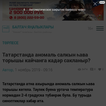
2
Автоматическое закрытие баннера через
БАЛТАЧ ЯҢАЛЫКЛАРЫ
16+
"Хезмәт" газетасы - Балтач районы
ТӨРЛЕСЕ
Татарстанда аномаль салкын һава
торышы кайчанга кадәр сакланыр?
Автор,
1 ноябрь 2019 - 09:16
3474
0
2
Татарстанда атна ахырында аномаль салкын һава
торышы көтелә. Тәүлек буена уртача температура
нормадан 2-4 градуска түбәнрәк була. Бу турыда
синоптиклар хәбәр итә.