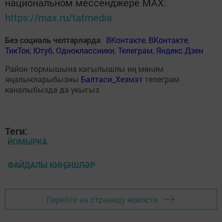
национальном мессенджере MАХ:
https://max.ru/tatmedia
Без социаль челтәрләрдә
:
ВКонтакте
,
ВКонтакте
,
ТикТок
,
Ютуб
,
Одноклассники
,
Телеграм
,
Яндекс.Дзен
Район тормышына кагылышлы иң мөһим
яңалыкларыбызны
Балтаси_Хезмэт
телеграм
каналыбызда да укыгыз.
Теги:
ЙОМЫРКА
ФАЙДАЛЫ КИҢӘШЛӘР
Перейти на страницу новости