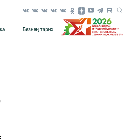
ка
Безнең тарих
1
к