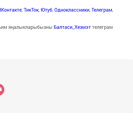
ВКонтакте
,
ТикТок
,
Ютуб
,
Одноклассники
,
Телеграм
,
һим яңалыкларыбызны
Балтаси_Хезмэт
телеграм