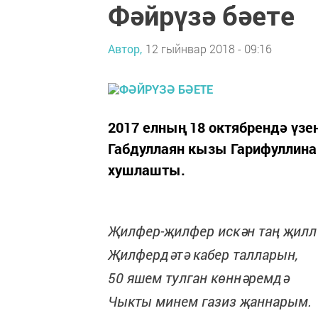
Фәйрүзә бәете
Автор,
12 гыйнвар 2018 - 09:16
2017 елның 18 октябрендә үзе
Габдуллаян кызы Гарифуллина 
хушлашты.
Җилфер-җилфер искән таң җилл
Җилфердәтә кабер талларын,
50 яшем тулган көннәремдә
Чыкты минем газиз җаннарым.