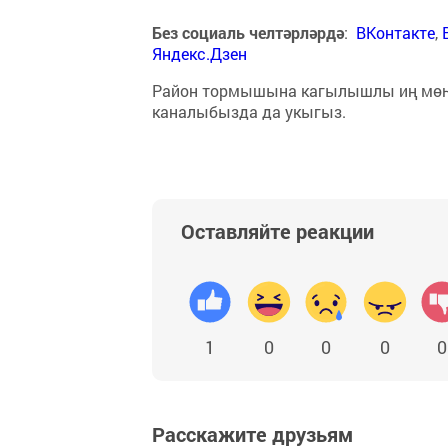
Без социаль челтәрләрдә
:
ВКонтакте
,
Яндекс.Дзен
Район тормышына кагылышлы иң мө
каналыбызда да укыгыз.
Оставляйте реакции
1
0
0
0
0
Расскажите друзьям