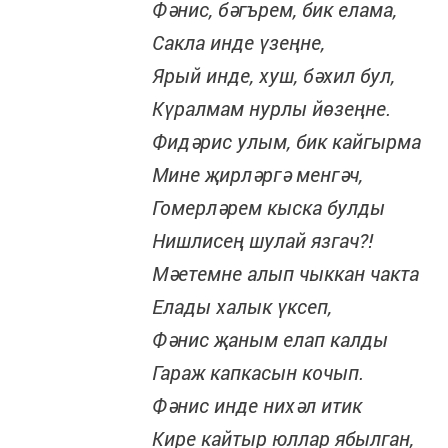
Фәнис, бәгърем, бик елама,
Сакла инде үзеңне,
Ярый инде, хуш, бәхил бул,
Күралмам нурлы йөзеңне.
Фидәрис улым, бик кайгырма
Мине җирләргә менгәч,
Гомерләрем кыска булды
Нишлисең шулай язгач?!
Мәетемне алып чыккан чакта
Елады халык үксеп,
Фәнис җаным елап калды
Гараж капкасын кочып.
Фәнис инде нихәл итик
Кире кайтыр юллар ябылган,