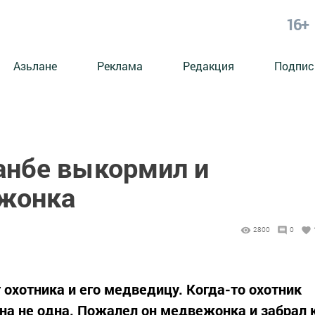
16+
Азьлане
Реклама
Редакция
Подпис
анбе выкормил и
ежонка
2800
0
 охотника и его медведицу. Когда-то охотник
 она не одна. Пожалел он медвежонка и забрал 