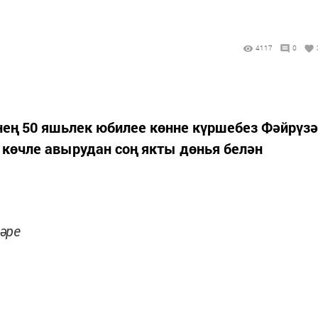
4117
0
нең 50 яшьлек юбилее көнне күршебез Фәйрүзә
көчле авырудан соң якты дөнья белән
әре