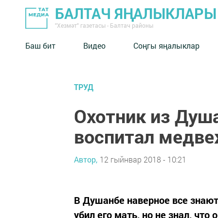
БАЛТАЧ ЯҢАЛЫКЛАРЫ
"Хезмәт" газетасы - Балтач районы
Баш бит
Видео
Соңгы яңалыклар
ТРУД
Охотник из Душ
воспитал медв
Автор,
12 гыйнвар 2018 - 10:21
В Душанбе наверное все знают
убил его мать, но не знал, что