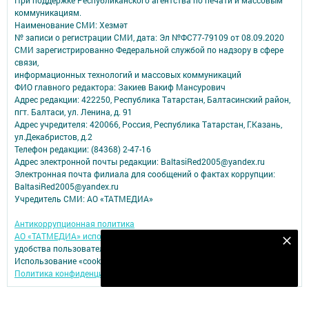
При поддержке Республиканского агентства по печати и массовым
коммуникациям.
Наименование СМИ: Хезмәт
№ записи о регистрации СМИ, дата: Эл №ФС77-79109 от 08.09.2020
СМИ зарегистрированно Федеральной службой по надзору в сфере
связи,
информационных технологий и массовых коммуникаций
ФИО главного редактора: Закиев Вакиф Мансурович
Адрес редакции: 422250, Республика Татарстан, Балтасинский район,
пгт. Балтаси, ул. Ленина, д. 91
Адрес учредителя: 420066, Россия, Республика Татарстан, Г.Казань,
ул.Декабристов, д.2
Телефон редакции: (84368) 2-47-16
Адрес электронной почты редакции: BaltasiRed2005@yandex.ru
Электронная почта филиала для сообщений о фактах коррупции:
BaltasiRed2005@yandex.ru
Учредитель СМИ: АО «ТАТМЕДИА»
Антикоррупционная политика
АО «ТАТМЕДИА» использует «cookie»
для персонализации сервисов и
Безнең Яндекс Дзен каналына языл
удобства пользователей сайтом.
Использование «cookie» можно отменить в настройках браузера.
Подписаться
Политика конфиденциальности