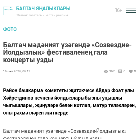
БАЛТАЧ ЯҢАЛЫКЛАРЫ
16+
"Хезмәт" газетасы - Балтач районы
ФОТО
Балтач мәдәният үзәгендә «Созвездие-
Йолдызлык» фестиваленең гала
концерты узды
16 май 2026, 06:17
367
0
0
Район башкарма комитеты җитәкчесе Айдар Фоат улы
Хәйретдинов кечкенә йолдызларыбызны уңышлы
чыгышлары, җиңүләре белән котлап, матур теләкләрен,
олы рәхмәтләрен җиткерде
Балтач мәдәният үзәгендә «Созвездие-Йолдызлык»
фестиваленең гала концерты булып узды.