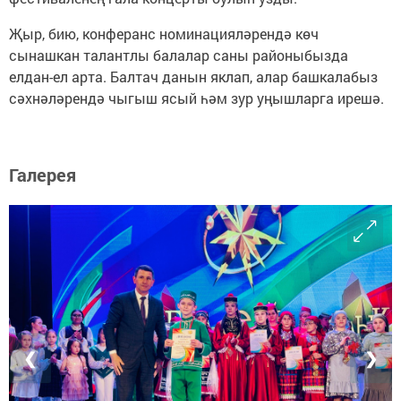
Җыр, бию, конферанс номинацияләрендә көч
сынашкан талантлы балалар саны районыбызда
елдан-ел арта. Балтач данын яклап, алар башкалабыз
сәхнәләрендә чыгыш ясый һәм зур уңышларга ирешә.
Галерея
❮
❯