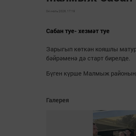
04 июль 2026, 17:19
Сабан туе- хезмәт туе
Зарыгып көткән кояшлы матур
бәйрәменә дә старт бирелде.
Бүген күрше Малмыж районынд
Галерея