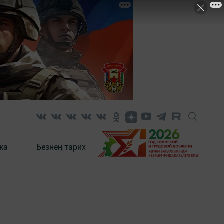
ка
Безнең тарих