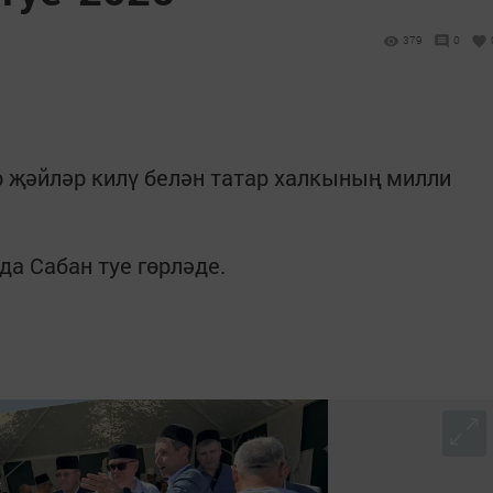
379
0
 җәйләр килү белән татар халкының милли
а Сабан туе гөрләде.