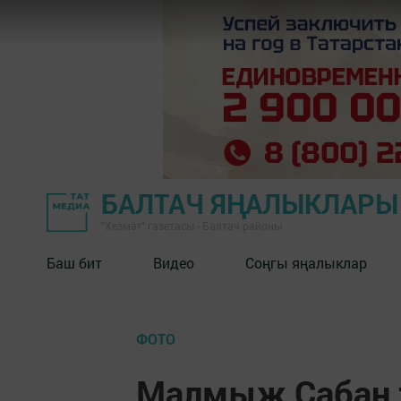
БАЛТАЧ ЯҢАЛЫКЛАРЫ
"Хезмәт" газетасы - Балтач районы
Баш бит
Видео
Соңгы яңалыклар
ФОТО
Малмыж Сабан 