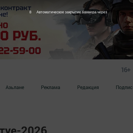
7
Автоматическое закрытие баннера через
16+
Азьлане
Реклама
Редакция
Подпис
туе-2026