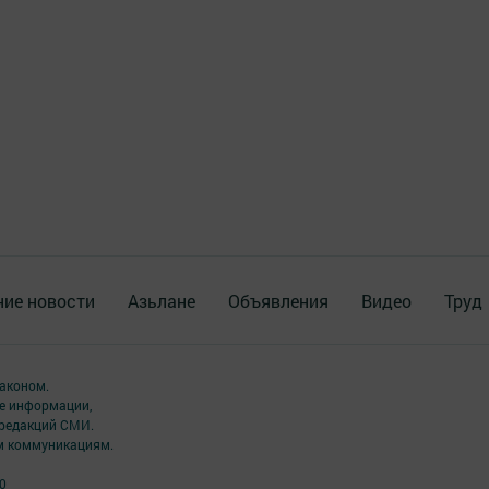
ие новости
Азьлане
Объявления
Видео
Труд
аконом.
ме информации,
 редакций СМИ.
ым коммуникациям.
0