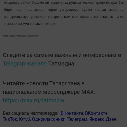
Аларның район бюджетын тулыландыру­дагы хезмәтләренә югары бәя
биреп, гел яңалыклар, төрле үзгәрешләр булып тор­ган җаваплы
эшләрендә зур уңышлар, үзләренә һәм гаиләләренә сәламәтлек, тигез,
тыныч һәм мул тормыш теләде.
Фото: http://voenpro.ru/celendar/
Следите за самым важным и интересным в
Telegram-канале
Татмедиа
Читайте новости Татарстана в
национальном мессенджере MАХ:
https://max.ru/tatmedia
Без социаль челтәрләрдә
:
ВКонтакте
,
ВКонтакте
,
ТикТок
,
Ютуб
,
Одноклассники
,
Телеграм
,
Яндекс.Дзен