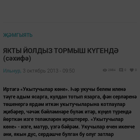
ҖӘМГЫЯТЬ
ЯКТЫ ЙОЛДЫЗ ТОРМЫШ КҮГЕНДӘ
(сәхифә)
Ильнур,
3 октябрь 2013 - 09:50
2984
0
0
Иртәгә «Укытучылар көне». Һәр укучы белем иленә
тәүге адым ясарга, кулдан тотып язарга, фән серләренә
төшенергә ярдәм иткән укытучыларына котлаулар
җибәрер, чәчәк бәйләмнәре бүләк итәр, күңел түрендә
йөрткән изге теләкләрен ирештерер. «Укытучылар
көне» - изге, матур, үзгә бәйрәм. Укучылар өчен икенче
әни, якын дус, сердәшче булган бу олуг затлар