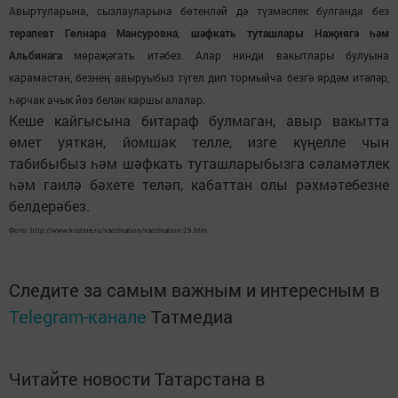
Авыртуларына, сызлауларына бөтенләй дә түзмәслек булганда без
терапевт Гөлнара Мансуровна
,
шәфкать туташлары Наҗиягә һәм
Альбинага
мөрәҗәгать итәбез. Алар нинди вакытлары булуына
карамастан, безнең авыруыбыз түгел дип тормыйча безгә ярдәм итәләр,
һәрчак ачык йөз белән каршы алалар.
Кеше кайгысына битараф булмаган, авыр вакытта
өмет уяткан, йомшак телле, изге күңелле чын
табибыбыз һәм шәфкать туташларыбызга сәламәтлек
һәм гаилә бәхете теләп, кабаттан олы рәхмәтебезне
белдерәбез.
Фото: http://www.k-istine.ru/vaccination/vaccination-29.htm
Следите за самым важным и интересным в
Telegram-канале
Татмедиа
Читайте новости Татарстана в