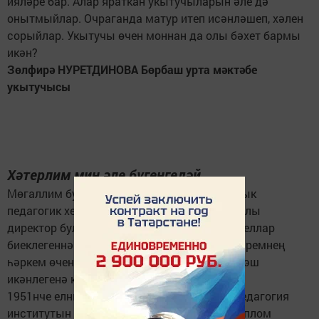
ияләре бар. Алар яраткан укытучыларын әле дә
онытмыйлар. Очраганда матур итеп исәнләшеп, хәлен
сорыйлар. Укытучы өчен моннан да олы бәхет бармы
икән?
Зөлфирә НУРЕТДИНОВА Бөрбаш урта мәктәбе
укытучысы
Хәтерлим мин әле бүгенгедәй
Мөгаллим буларак үземнең кырык биш еллык
педагогик хезмәт юлымны (шуның кырык елы
директор булып) күз алдыма китерәм. Шул еллар
биеклегеннән карап үзем сайлап алган һөнәремнең
һәркем өчен дә кирәкле, ихтирамга лаеклы эш
икәнлегенә канәгатьләнү хисләре кичерәм.
1951нче елның июль аенда Казан Дәүләт педагогия
институтын уңышлы тәмамлау турында диплом