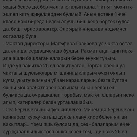
яхшы белсә дә, бер мәлгә югалып кала. Чит-ят мохиттә
эшләп китү җиңелләрдән булмый. Аның өстенә 1нче
класс һәм биредә белем алучы биш кенә бөртек булса
да, биш төрле характер. Әле ярый янәшәдә ярдәмчел
остазлар була.
- Мәктәп директоры Мәгъфирә Газизова ул чакта остаз
да, әни дә, сердәшчем дә булды. Рәхмәт аңа! - дип искә
ала эшли башлаган елларын беренче укытучым.
Инде ул вакытка 26 ел вакыт узган. Торган саен шул
чактагы шуклыкларым, шаянлыкларым өчен оялып
куям, укытучымның уйчан карашларын, безгә булган
яхшы мөнәсәбәтләрен сагынам. Аның белән еш
булмаса да, очрашкалап торабыз, мәктәп елларын искә
алып, хатирәләр белән уртаклашабыз.
- Сез беренче сыйныфка килдегез. Минем дә беренче эш
көннәрем, курку катыш дулкынлану хисе белән янган
вакытлар... Үзем яшь булсам да, сез - балаларым өчен
зур җаваплылык тоеп эшкә керештем, - ди нәкъ 26 ел