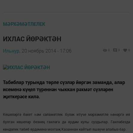
МӘРХӘМӘТЛЕЛЕК
ИХЛАС ЙӨРӘКТӘН
Ильнур,
20 ноябрь 2014 - 17:06
0
0
0
Табиблар турында төрле сүзләр йөргән заманда, алар
исеменә күңел түреннән чыккан рәхмәт сүзләрен
җиткерәсе килә.
Кешеләргә бәхет һәм сәламәтлек бүләк итүче мәрхәмәтле һөнәргә ия
булган кешеләр безнең гаиләгә дә ярдәм кулы суздылар. Гаиләбездә
көндәлек табиб ярдәменә мохтаҗ Казаннан кайтып яшәүче апабыз бар.