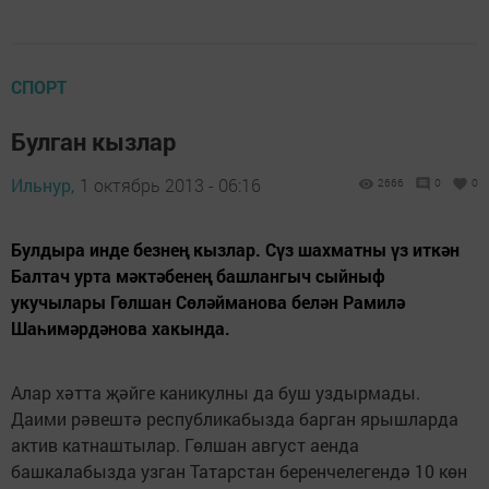
СПОРТ
Булган кызлар
Ильнур,
1 октябрь 2013 - 06:16
2666
0
0
Булдыра инде безнең кызлар. Сүз шахматны үз иткән
Балтач урта мәктәбенең башлангыч сыйныф
укучылары Гөлшан Сөләйманова белән Рамилә
Шаһимәрдәнова хакында.
Алар хәтта җәйге каникулны да буш уздырмады.
Даими рәвештә республикабызда барган ярышларда
актив катнаштылар. Гөлшан август аенда
башкалабызда узган Татарстан беренчелегендә 10 көн