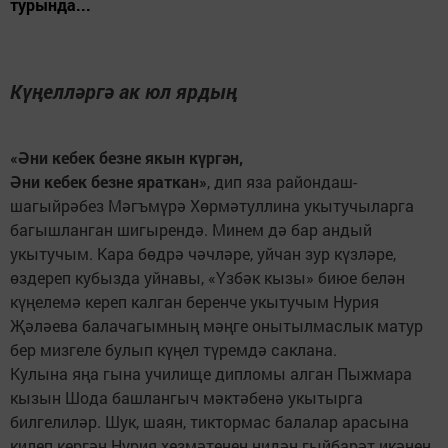
турында...
Күңелләргә ак юл ярдың
«Әни кебек безне якын күргән,
Әни кебек безне яраткан»
, дип яза райондаш-
шагыйрәбез Мәгъмүрә Хөрмәтуллина укытучыларга
багышланган шигырендә. Минем дә бар андый
укытучым. Кара бөдрә чәчләре, уйчан зур күзләре,
өздереп кубызда уйнавы, «Үзбәк кызы» биюе белән
күңелемә кереп калган беренче укытучым Нурия
Җәләева балачагымның мәңге онытылмаслык матур
бер мизгеле булып күңел түремдә саклана.
Кулына яңа гына училище дипломы алган Пыжмара
кызын Шода башлангыч мәктәбенә укытырга
билгелиләр. Шук, шаян, тиктормас балалар арасына
килеп кергән Нурия хезмәтенең нидән гыйбарәт икәнен