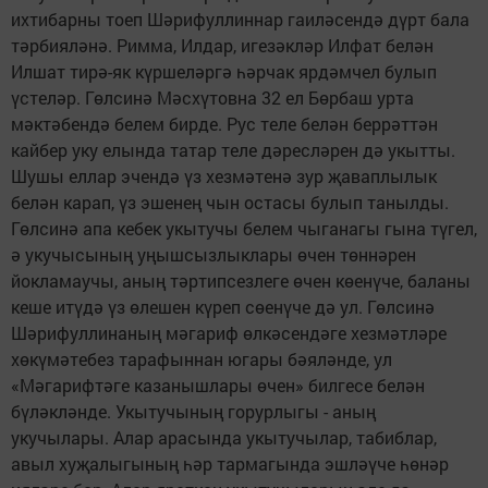
ихтибарны тоеп Шәрифуллиннар гаиләсендә дүрт бала
тәрбияләнә. Римма, Илдар, игезәкләр Илфат белән
Илшат тирә-як күршеләргә һәрчак ярдәмчел булып
үстеләр. Гөлсинә Мәсхүтовна 32 ел Бөрбаш урта
мәктәбендә белем бирде. Рус теле белән беррәттән
кайбер уку елында татар теле дәресләрен дә укытты.
Шушы еллар эчендә үз хезмәтенә зур җаваплылык
белән карап, үз эшенең чын остасы булып танылды.
Гөлсинә апа кебек укытучы белем чыганагы гына түгел,
ә укучысының уңышсызлыклары өчен төннәрен
йокламаучы, аның тәртипсезлеге өчен көенүче, баланы
кеше итүдә үз өлешен күреп сөенүче дә ул. Гөлсинә
Шәрифуллинаның мәгариф өлкәсендәге хезмәтләре
хөкүмәтебез тарафыннан югары бәяләнде, ул
«Мәгарифтәге казанышлары өчен» билгесе белән
бүләкләнде. Укытучының горурлыгы - аның
укучылары. Алар арасында укытучылар, табиблар,
авыл хуҗалыгының һәр тармагында эшләүче һөнәр