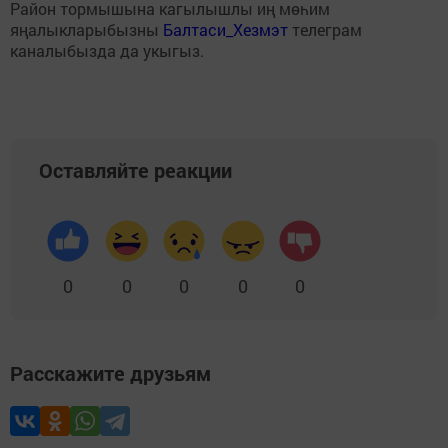
Район тормышына кагылышлы иң мөһим
яңалыкларыбызны
Балтаси_Хезмэт
телеграм
каналыбызда да укыгыз.
Оставляйте реакции
0
0
0
0
0
Расскажите друзьям