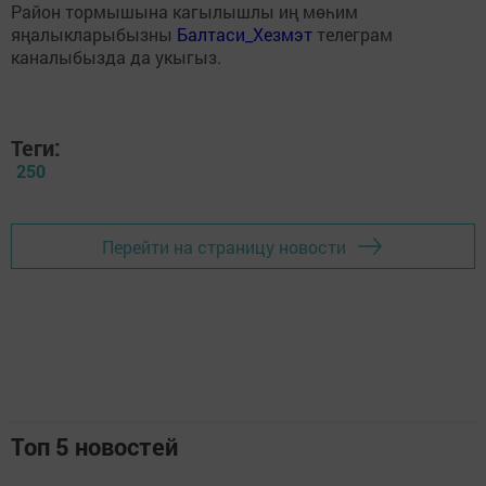
Район тормышына кагылышлы иң мөһим
яңалыкларыбызны
Балтаси_Хезмэт
телеграм
каналыбызда да укыгыз.
Теги:
250
Перейти на страницу новости
Топ 5 новостей