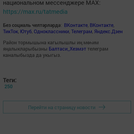
национальном мессенджере MАХ:
https://max.ru/tatmedia
Без социаль челтәрләрдә
:
ВКонтакте
,
ВКонтакте
,
ТикТок
,
Ютуб
,
Одноклассники
,
Телеграм
,
Яндекс.Дзен
Район тормышына кагылышлы иң мөһим
яңалыкларыбызны
Балтаси_Хезмэт
телеграм
каналыбызда да укыгыз.
Теги:
250
Перейти на страницу новости