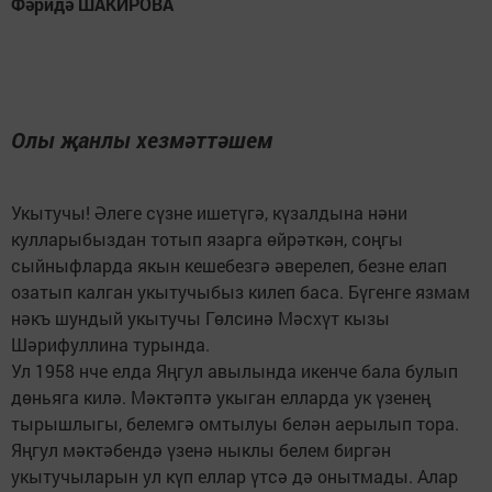
Фәридә ШАКИРОВА
Олы җанлы хезмәттәшем
Укытучы! Әлеге сүзне ишетүгә, күзалдына нәни
кулларыбыздан тотып язарга өйрәткән, соңгы
сыйныфларда якын кешебезгә әверелеп, безне елап
озатып калган укытучыбыз килеп баса. Бүгенге язмам
нәкъ шундый укытучы Гөлсинә Мәсхүт кызы
Шәрифуллина турында.
Ул 1958 нче елда Яңгул авылында икенче бала булып
дөньяга килә. Мәктәптә укыган елларда ук үзенең
тырышлыгы, белемгә омтылуы белән аерылып тора.
Яңгул мәктәбендә үзенә ныклы белем биргән
укытучыларын ул күп еллар үтсә дә онытмады. Алар