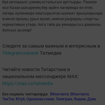
буе катнашып, үзенең осталыгын арттырды. Рамилә
исә Казан шәһәренең бер җәйге лагерендә ял итеп,
лагерь күләмендә оештырылган шахмат ярышларында
өченче призлы урын яулап, икенче разрядлы спортчы
нормативын үтәде. Алга таба да уеннарыгыз дәвамлы
булсын, кызлар!
Следите за самым важным и интересным в
Telegram-канале
Татмедиа
Читайте новости Татарстана в
национальном мессенджере MАХ:
https://max.ru/tatmedia
Без социаль челтәрләрдә
:
ВКонтакте
,
ВКонтакте
,
ТикТок
,
Ютуб
,
Одноклассники
,
Телеграм
,
Яндекс.Дзен