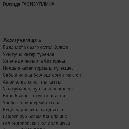
Гөлзидә ГАЗИЗУЛЛИНА
Укытучыларга
Балачакта безгә остаз булган
Укытучы хәтер түрендә.
Ул әле дә яктырта бит юлны
Йолдыз кебек тормыш күгемдә.
Сабый чакны берләштергән мәктәп
Аң-зиһенгә канат ныгытты.
Укытучының нурлы карашлары
Барыбызны тигез җылытты.
Үзебезгә сиздермичә генә
Күңелләрне яулап алдыгыз.
Гаҗәеп зур белем дөньясына
Гел әйдәләп, киң юл салдыгыз...