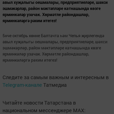
авыл хуҗалыгы оешмалары, предприятиеләре, шәхси
эшмәкәрләр, район мәктәпләре катнашында көзге
ярминкәләр узачак. Хөрмәтле райондашлар,
ярминкәләргә рәхим итегез!
5нче октябрь көнне Балтачта һәм Чепья җирлегендә
авыл хуҗалыгы оешмалары, предприятиеләре, шәхси
эшмәкәрләр, район мәктәпләре катнашында көзге
ярминкәләр узачак. Хөрмәтле райондашлар,
ярминкәләргә рәхим итегез!
Следите за самым важным и интересным в
Telegram-канале
Татмедиа
Читайте новости Татарстана в
национальном мессенджере MАХ: