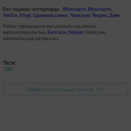
Без социаль челтәрләрдә
:
ВКонтакте
,
ВКонтакте
,
ТикТок
,
Ютуб
,
Одноклассники
,
Телеграм
,
Яндекс.Дзен
Район тормышына кагылышлы иң мөһим
яңалыкларыбызны
Балтаси_Хезмэт
телеграм
каналыбызда да укыгыз.
Теги:
250
Перейти на страницу новости