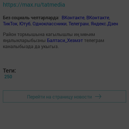
https://max.ru/tatmedia
Без социаль челтәрләрдә
:
ВКонтакте
,
ВКонтакте
,
ТикТок
,
Ютуб
,
Одноклассники
,
Телеграм
,
Яндекс.Дзен
Район тормышына кагылышлы иң мөһим
яңалыкларыбызны
Балтаси_Хезмэт
телеграм
каналыбызда да укыгыз.
Теги:
250
Перейти на страницу новости