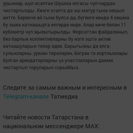
урыннар, шул исәптән Шушма елгасы чүп-чардан
чистартылды. Көзге этапта да эш матур гына оешып
китте. Беренче ай гына булса да, бүгенге көндә 4 оешма
бу эшкә катнашырга өлгерде инде. Алар көче белән 11
кубометр чүп җыештырылды. Форсаттан файдаланып,
без барлык коллективларны бу изге эштә актив
катнашуларын теләр идек. Барыгызны да елга-
сулыкларны, урман тирәләрен, бигрәк тә кортлыклары
булган арендаторларны үз участокларын даими
чистартып торуларын сорыйбыз.
Следите за самым важным и интересным в
Telegram-канале
Татмедиа
Читайте новости Татарстана в
национальном мессенджере MАХ: