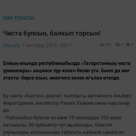
КӨН ТЕМАСЫ
Чиста булсын, балкып торсын!
Ильнур,
1 октябрь 2013 - 06:17
2831
0
0
Елның-елында республикабызда «Татарстанның чиста
урманнары» акциясе зур колач белән үтә. Быел да ике
этапта: берсе язын, икенчесе көзен игълан ителде.
Бу хакта «Балтач» дәүләт тыюлыгы җитәкчесе Альберт
Фәрхетдинов, инспектор Рамил Хаҗиев менә нәрсәләр
ди:
- Районыбыз буенча яз көне 19 оешмадан 163 кеше
катнашты, 56 кубометр чүп җыйналды. Мәктәп
укучылары катнашында табигать һәйкәле саналган