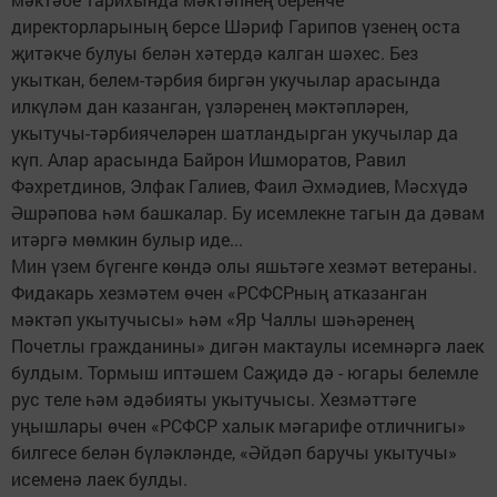
директорларының берсе Шәриф Гарипов үзенең оста
җитәкче булуы белән хәтердә калган шәхес. Без
укыткан, белем-тәрбия биргән укучылар арасында
илкүләм дан казанган, үзләренең мәктәпләрен,
укытучы-тәрбиячеләрен шатландырган укучылар да
күп. Алар арасында Байрон Ишморатов, Равил
Фәхретдинов, Элфак Галиев, Фаил Әхмәдиев, Мәсхүдә
Әшрәпова һәм башкалар. Бу исемлекне тагын да дәвам
итәргә мөмкин булыр иде...
Мин үзем бүгенге көндә олы яшьтәге хезмәт ветераны.
Фидакарь хезмәтем өчен «РСФСРның атказанган
мәктәп укытучысы» һәм «Яр Чаллы шәһәренең
Почетлы гражданины» дигән мактаулы исемнәргә лаек
булдым. Тормыш иптәшем Саҗидә дә - югары белемле
рус теле һәм әдәбияты укытучысы. Хезмәттәге
уңышлары өчен «РСФСР халык мәгарифе отличнигы»
билгесе белән бүләкләнде, «Әйдәп баручы укытучы»
исеменә лаек булды.