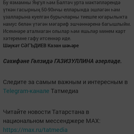
Бу язмамны Яңгул һәм Балтач урта мәктәпләрендә
үткән гасырның 50-90нчы елларында эшләгән һәм
үзалларына куелган бурычларны тиешле югарылыкта
намус белән үтәгән мәгариф эшчәннәренә багышлыйм.
Исемнәре аталмаган олылар һәм яшьләр минем карт
хәтеремне гафу итсеннәр иде.
Шәүкәт СӘГЪДИЕВ Казан шәһәре
Сәхифәне Гөлзидә ГАЗИЗУЛЛИНА әзерләде.
Следите за самым важным и интересным в
Telegram-канале
Татмедиа
Читайте новости Татарстана в
национальном мессенджере MАХ:
https://max.ru/tatmedia