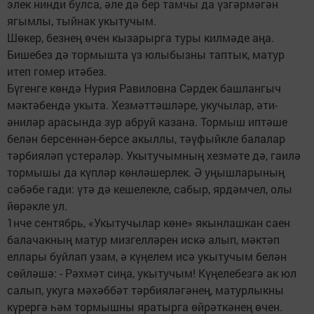
элек нинди булса, әле дә бер тамчы да үзгәрмәгән
ягымлы, тыйнак укытучым.
Шөкер, безнең өчен кызарырга туры килмәде аңа.
Бишебез дә тормышта үз юлыбызны таптык, матур
итеп гомер итәбез.
Бүгенге көндә Нурия Равиловна Сәрдек башлангыч
мәктәбендә укыта. Хезмәттәшләре, укучылар, әти-
әниләр арасында зур абруй казана. Тормыш иптәше
белән берсеннән-берсе акыллы, тәүфыйкле балалар
тәрбияләп үстерәләр. Укытучымның хезмәте дә, гаилә
тормышы да күпләр көнләшерлек. Ә уңышларының
сәбәбе гади: үтә дә кешелекле, сабыр, ярдәмчел, олы
йөрәкле ул.
1нче сентябрь, «Укытучылар көне» якынлашкан саен
балачакның матур мизгелләрен искә алып, мәктәп
еллары буйлап узам, ә күңелем исә укытучым белән
сөйләшә: - Рәхмәт сиңа, укытучым! Күңелебезгә ак юл
салып, укуга мәхәббәт тәрбияләгәнең, матурлыкны
күрергә һәм тормышны яратырга өйрәткәнең өчен.