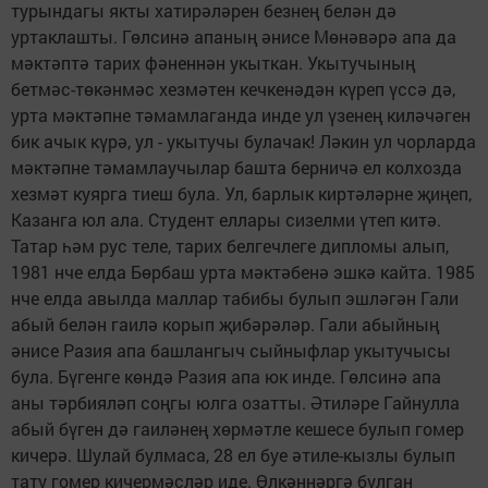
турындагы якты хатирәләрен безнең белән дә
уртаклашты. Гөлсинә апаның әнисе Мөнәвәрә апа да
мәктәптә тарих фәненнән укыткан. Укытучының
бетмәс-төкәнмәс хезмәтен кечкенәдән күреп үссә дә,
урта мәктәпне тәмамлаганда инде ул үзенең киләчәген
бик ачык күрә, ул - укытучы булачак! Ләкин ул чорларда
мәктәпне тәмамлаучылар башта берничә ел колхозда
хезмәт куярга тиеш була. Ул, барлык киртәләрне җиңеп,
Казанга юл ала. Студент еллары сизелми үтеп китә.
Татар һәм рус теле, тарих белгечлеге дипломы алып,
1981 нче елда Бөрбаш урта мәктәбенә эшкә кайта. 1985
нче елда авылда маллар табибы булып эшләгән Гали
абый белән гаилә корып җибәрәләр. Гали абыйның
әнисе Разия апа башлангыч сыйныфлар укытучысы
була. Бүгенге көндә Разия апа юк инде. Гөлсинә апа
аны тәрбияләп соңгы юлга озатты. Әтиләре Гайнулла
абый бүген дә гаиләнең хөрмәтле кешесе булып гомер
кичерә. Шулай булмаса, 28 ел буе әтиле-кызлы булып
тату гомер кичермәсләр иде. Өлкәннәргә булган