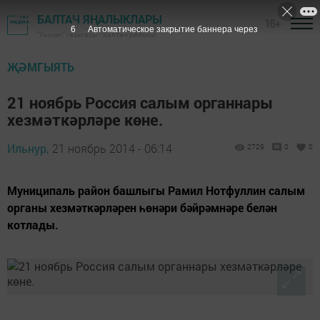
БАЛТАЧ ЯҢАЛЫКЛАРЫ
16+
4
Автоматическое закрытие баннера через
"Хезмәт" газетасы - Балтач районы
ҖӘМГЫЯТЬ
21 ноябрь Россия салым органнары
хезмәткәрләре көне.
Ильнур,
21 ноябрь 2014 - 06:14
2729
0
0
Муниципаль район башлыгы Рамил Нотфуллин салым
органы хезмәткәрлә­рен һөнәри бәйрәмнәре белән
котлады.