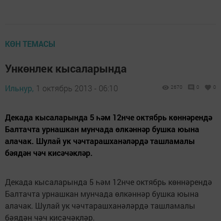
КӨН ТЕМАСЫ
Ункөнлек кысаларында
Ильнур,
1 октябрь 2013 - 06:10
2670
0
0
Декада кысаларында 5 һәм 12нче октябрь көннәрендә
Балтачта урнашкан мунчада өлкәннәр бушка юына
алачак. Шулай ук чәчтарашханәләрдә ташламалы
бәядән чәч кисәчәкләр.
Декада кысаларында 5 һәм 12нче октябрь көннәрендә
Балтачта урнашкан мунчада өлкәннәр бушка юына
алачак. Шулай ук чәчтарашханәләрдә ташламалы
бәядән чәч кисәчәкләр.