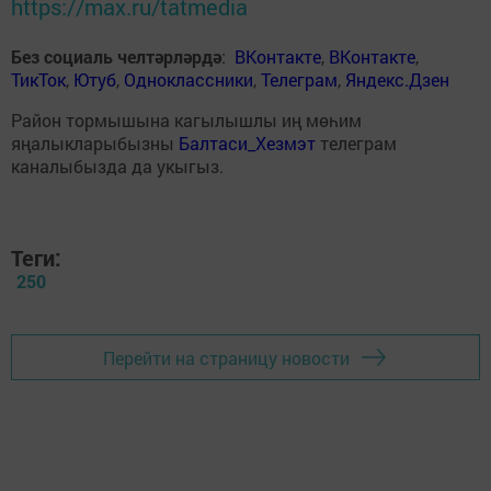
https://max.ru/tatmedia
Без социаль челтәрләрдә
:
ВКонтакте
,
ВКонтакте
,
ТикТок
,
Ютуб
,
Одноклассники
,
Телеграм
,
Яндекс.Дзен
Район тормышына кагылышлы иң мөһим
яңалыкларыбызны
Балтаси_Хезмэт
телеграм
каналыбызда да укыгыз.
Теги:
250
Перейти на страницу новости