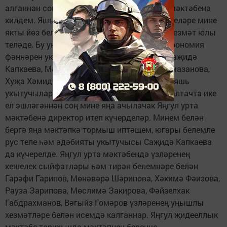
алганнан соң, юллама буенча Балтач урта мәктәбенә
килдем. Яшь белгеч буларак мәктәп җитәкчеләре мине
якты йөз белән каршы алды һәм уңышлы хезмәт юлы
теләде. Бу уку елында миңа география, астрономия
фәннәрен укыту эше тапшырылды. Миңа Саҗидә
Капкаева, Мәдинә Солтанова, Миңнегөл Рамазанова,
Хуҗа Хәмидуллин, Бакый Зыятдинов кебек яшь
укытучылар белән эшләү насыйп булды. Балтачта ике
ел эшләгәннән соң мине яңа ачылачак Яңгул урта
мәктәбенә директор итеп күчерделәр. Минем белән
бергә яңа мәктәпкә тормыш иптәшем, югары белемле
рус теле һәм әдәбияты укытучысы Саҗидә Капкаева
да күчерелде. Яңгул урта мәктәбендә үзләренең
кешелек сыйфатлары һәм тирән белемнәре белән
Гарәфи Гарипов, Мөнәвәрә Шәрипова, Хәкимә Фәизова,
Рауза Зарипова, Мөслимә Закирова, Фәйзелхак
Габдрахманов, Вәгыйз Гомәров үзләренең уңышлы
хезмәтләре белән исемдә калганнар. Яңгул җидееллык
мәктәбе тарихында мәктәпнең беренче