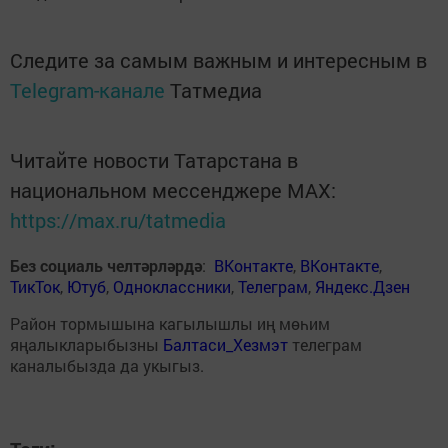
Следите за самым важным и интересным в
Telegram-канале
Татмедиа
Читайте новости Татарстана в
национальном мессенджере MАХ:
https://max.ru/tatmedia
Без социаль челтәрләрдә
:
ВКонтакте
,
ВКонтакте
,
ТикТок
,
Ютуб
,
Одноклассники
,
Телеграм
,
Яндекс.Дзен
Район тормышына кагылышлы иң мөһим
яңалыкларыбызны
Балтаси_Хезмэт
телеграм
каналыбызда да укыгыз.