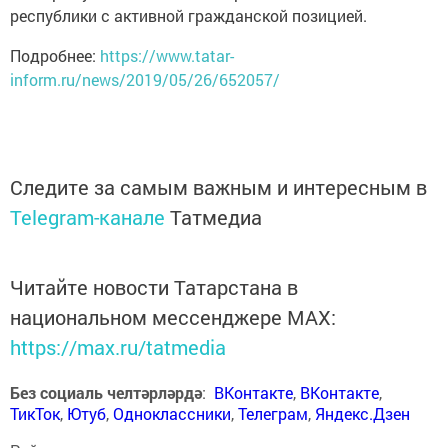
республики с активной гражданской позицией.
Подробнее:
https://www.tatar-
inform.ru/news/2019/05/26/652057/
Следите за самым важным и интересным в
Telegram-канале
Татмедиа
Читайте новости Татарстана в
национальном мессенджере MАХ:
https://max.ru/tatmedia
Без социаль челтәрләрдә
:
ВКонтакте
,
ВКонтакте
,
ТикТок
,
Ютуб
,
Одноклассники
,
Телеграм
,
Яндекс.Дзен