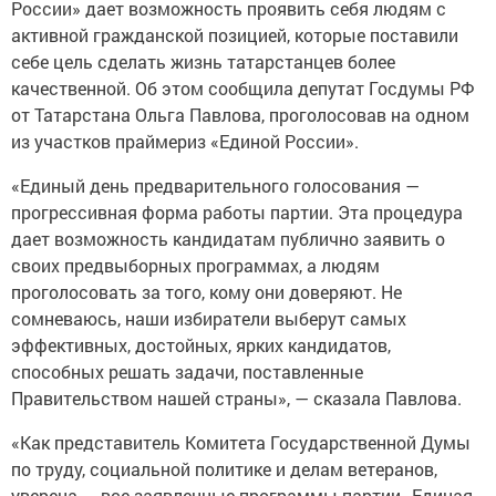
России» дает возможность проявить себя людям с
активной гражданской позицией, которые поставили
себе цель сделать жизнь татарстанцев более
качественной. Об этом сообщила депутат Госдумы РФ
от Татарстана Ольга Павлова, проголосовав на одном
из участков праймериз «Единой России».
«Единый день предварительного голосования —
прогрессивная форма работы партии. Эта процедура
дает возможность кандидатам публично заявить о
своих предвыборных программах, а людям
проголосовать за того, кому они доверяют. Не
сомневаюсь, наши избиратели выберут самых
эффективных, достойных, ярких кандидатов,
способных решать задачи, поставленные
Правительством нашей страны», — сказала Павлова.
«Как представитель Комитета Государственной Думы
по труду, социальной политике и делам ветеранов,
уверена — все заявленные программы партии „Единая