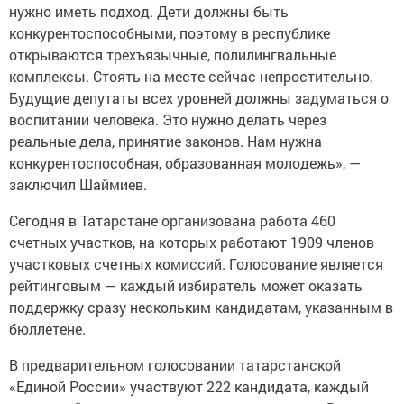
нужно иметь подход. Дети должны быть
конкурентоспособными, поэтому в республике
открываются трехъязычные, полилингвальные
комплексы. Стоять на месте сейчас непростительно.
Будущие депутаты всех уровней должны задуматься о
воспитании человека. Это нужно делать через
реальные дела, принятие законов. Нам нужна
конкурентоспособная, образованная молодежь», —
заключил Шаймиев.
Сегодня в Татарстане организована работа 460
счетных участков, на которых работают 1909 членов
участковых счетных комиссий. Голосование является
рейтинговым — каждый избиратель может оказать
поддержку сразу нескольким кандидатам, указанным в
бюллетене.
В предварительном голосовании татарстанской
«Единой России» участвуют 222 кандидата, каждый