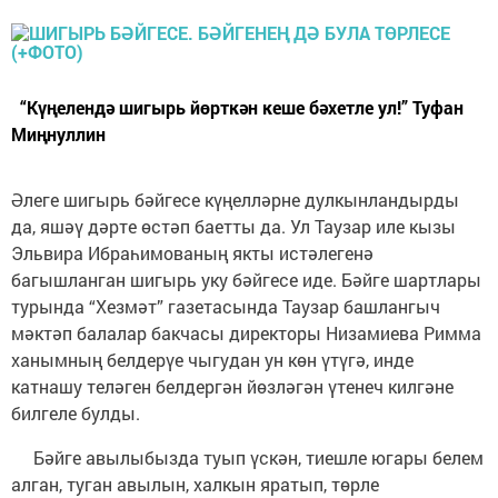
“Күңелендә шигырь йөрткән кеше бәхетле ул!” Туфан
Миңнуллин
Әлеге шигырь бәйгесе күңелләрне дулкынландырды
да, яшәү дәрте өстәп баетты да. Ул Таузар иле кызы
Эльвира Ибраһимованың якты истәлегенә
багышланган шигырь уку бәйгесе иде. Бәйге шартлары
турында “Хезмәт” газетасында Таузар башлангыч
мәктәп балалар бакчасы директоры Низамиева Римма
ханымның белдерүе чыгудан ун көн үтүгә, инде
катнашу теләген белдергән йөзләгән үтенеч килгәне
билгеле булды.
Бәйге авылыбызда туып үскән, тиешле югары белем
алган, туган авылын, халкын яратып, төрле