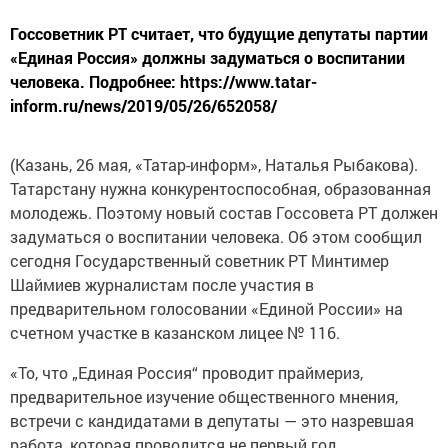
Госсоветник РТ считает, что будущие депутаты партии
«Единая Россия» должны задуматься о воспитании
человека. Подробнее: https://www.tatar-
inform.ru/news/2019/05/26/652058/
(Казань, 26 мая, «Татар-информ», Наталья Рыбакова).
Татарстану нужна конкурентоспособная, образованная
молодежь. Поэтому новый состав Госсовета РТ должен
задуматься о воспитании человека. Об этом сообщил
сегодня Государственный советник РТ Минтимер
Шаймиев журналистам после участия в
предварительном голосовании «Единой России» на
счетном участке в казанском лицее № 116.
«То, что „Единая Россия“ проводит праймериз,
предварительное изучение общественного мнения,
встречи с кандидатами в депутаты — это назревшая
работа, которая проводится не первый год.