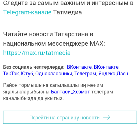
Следите за самым важным и интересным в
Telegram-канале
Татмедиа
Читайте новости Татарстана в
национальном мессенджере MАХ:
https://max.ru/tatmedia
Без социаль челтәрләрдә
:
ВКонтакте
,
ВКонтакте
,
ТикТок
,
Ютуб
,
Одноклассники
,
Телеграм
,
Яндекс.Дзен
Район тормышына кагылышлы иң мөһим
яңалыкларыбызны
Балтаси_Хезмэт
телеграм
каналыбызда да укыгыз.
Перейти на страницу новости