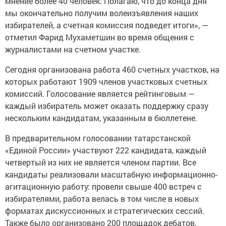
мнение более 40 человек. Полагаю, что до конца дня
мы окончательно получим волеизъявления наших
избирателей, а счетная комиссия подведет итоги», —
отметил Фарид Мухаметшин во время общения с
журналистами на счетном участке.
Сегодня организована работа 460 счетных участков, на
которых работают 1909 членов участковых счетных
комиссий. Голосование является рейтинговым —
каждый избиратель может оказать поддержку сразу
нескольким кандидатам, указанным в бюллетене.
В предварительном голосовании татарстанской
«Единой России» участвуют 222 кандидата, каждый
четвертый из них не является членом партии. Все
кандидаты реализовали масштабную информационно-
агитационную работу: провели свыше 400 встреч с
избирателями, работа велась в том числе в новых
форматах дискуссионных и стратегических сессий.
Также было организовано 200 площадок дебатов.