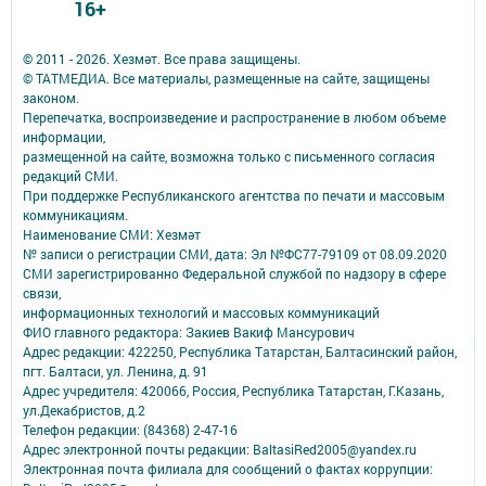
16+
© 2011 - 2026. Хезмәт. Все права защищены.
© ТАТМЕДИА. Все материалы, размещенные на сайте, защищены
законом.
Перепечатка, воспроизведение и распространение в любом объеме
информации,
размещенной на сайте, возможна только с письменного согласия
редакций СМИ.
При поддержке Республиканского агентства по печати и массовым
коммуникациям.
Наименование СМИ: Хезмәт
№ записи о регистрации СМИ, дата: Эл №ФС77-79109 от 08.09.2020
СМИ зарегистрированно Федеральной службой по надзору в сфере
связи,
информационных технологий и массовых коммуникаций
ФИО главного редактора: Закиев Вакиф Мансурович
Адрес редакции: 422250, Республика Татарстан, Балтасинский район,
пгт. Балтаси, ул. Ленина, д. 91
Адрес учредителя: 420066, Россия, Республика Татарстан, Г.Казань,
ул.Декабристов, д.2
Телефон редакции: (84368) 2-47-16
Адрес электронной почты редакции: BaltasiRed2005@yandex.ru
Электронная почта филиала для сообщений о фактах коррупции: