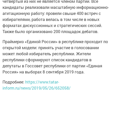
четвертый из них не является членом партии. Все
кандидаты реализовали масштабную информационно-
агитационную работу: провели свыше 400 встреч с
избирателями, работа велась в том числе в новых
форматах дискуссионных и стратегических сессий.
Также было организовано 200 площадок дебатов.
Праймериз «Единой России» в республике проходит по
открытой модели: принять участие в голосовании
может любой избиратель республики. Жители
республики сформируют список кандидатов в
депутаты в Госсовет республики от партии «Единая
Россия» на выборах 8 сентября 2019 года.
Подробнее:
https://www.tatar-
inform.ru/news/2019/05/26/652058/