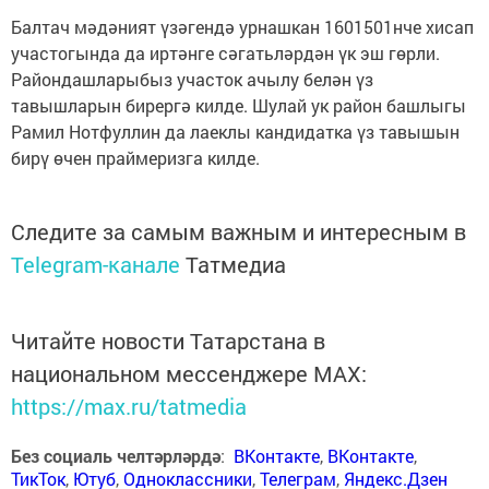
Балтач мәдәният үзәгендә урнашкан 1601501нче хисап
участогында да иртәнге сәгатьләрдән үк эш гөрли.
Райондашларыбыз участок ачылу белән үз
тавышларын бирергә килде. Шулай ук район башлыгы
Рамил Нотфуллин да лаеклы кандидатка үз тавышын
бирү өчен праймеризга килде.
Следите за самым важным и интересным в
Telegram-канале
Татмедиа
Читайте новости Татарстана в
национальном мессенджере MАХ:
https://max.ru/tatmedia
Без социаль челтәрләрдә
:
ВКонтакте
,
ВКонтакте
,
ТикТок
,
Ютуб
,
Одноклассники
,
Телеграм
,
Яндекс.Дзен