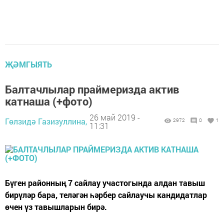
ҖӘМГЫЯТЬ
Балтачлылар праймеризда актив
катнаша (+фото)
26 май 2019 -
Гөлзидә Газизуллина,
2972
0
1
11:31
Бүген районның 7 сайлау участогында алдан тавыш
бирүләр бара, теләгән һәрбер сайлаучы кандидатлар
өчен үз тавышларын бирә.