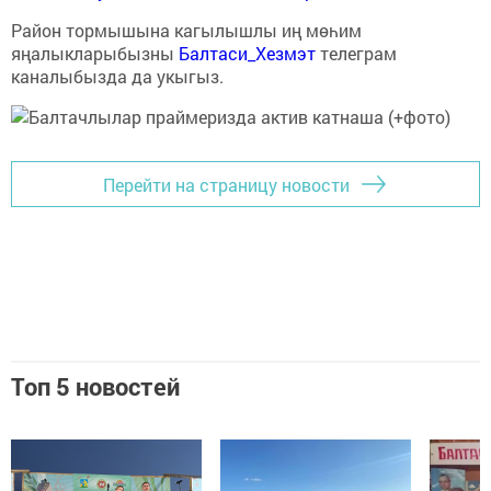
Район тормышына кагылышлы иң мөһим
яңалыкларыбызны
Балтаси_Хезмэт
телеграм
каналыбызда да укыгыз.
Перейти на страницу новости
Топ 5 новостей