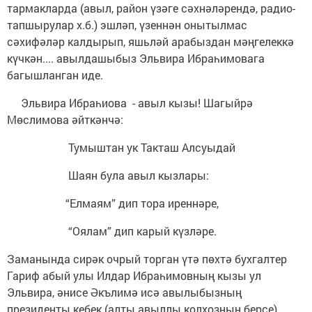
тармакларда (авыл, район үзәге сәхнәләрендә, радио-
тапшырулар х.б.) эшләп, үзеннән онытылмас
сәхифәләр калдырып, яшьләй арабыздан мәңгелеккә
күчкән.... авылдашыбыз Эльвира Ибраһимовага
багышланган иде.
Эльвира Ибраһиова - авыл кызы! Шагыйрә
Мөслимова әйткәнчә:
Тумыштан ук Такташ Алсуыдай
Шаян була авыл кызлары:
“Елмаям” дип тора иреннәре,
“Оялам” дип карый күзләре.
Заманында сирәк очрый торган үтә пөхтә бухгалтер
Гариф абый улы Илдар Ибраһимовның кызы ул
Эльвира, әнисе Әкълимә исә авылыбызның
президенты кебек (алты авыллы колхозның берсе)