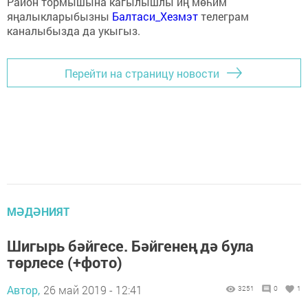
Район тормышына кагылышлы иң мөһим
яңалыкларыбызны
Балтаси_Хезмэт
телеграм
каналыбызда да укыгыз.
Перейти на страницу новости
МӘДӘНИЯТ
Шигырь бәйгесе. Бәйгенең дә була
төрлесе (+фото)
Автор,
26 май 2019 - 12:41
3251
0
1