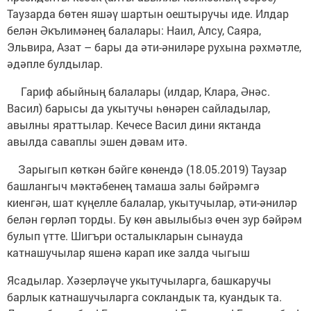
Таузарда бөтен яшәү шартын оештыручы иде. Илдар
белән Әкълимәнең балалары: Наил, Алсу, Саяра,
Эльвира, Азат – бары да әти-әниләре рухына рәхмәтле,
әдәпле булдылар.
Гариф абыйның балалары (илдар, Клара, Әнәс.
Васил) барысы да укытучы һөнәрен сайладылар,
авылны яраттылар. Кечесе Васил дини яктанда
авылда саваплы эшен дәвам итә.
Зарыгып көткән бәйге көнендә (18.05.2019) Таузар
башлангыч мәктәбенең тамаша залы бәйрәмгә
киенгән, шат күңелле балалар, укытучылар, әти-әниләр
белән гөрләп торды. Бу көн авылыбыз өчен зур бәйрәм
булып үтте. Шигъри осталыкларын сынауда
катнашучылар яшенә карап ике залда чыгыш
Ясадылар. Хәзерләүче укытучыларга, башкаручы
барлык катнашучыларга сокландык та, куандык та.