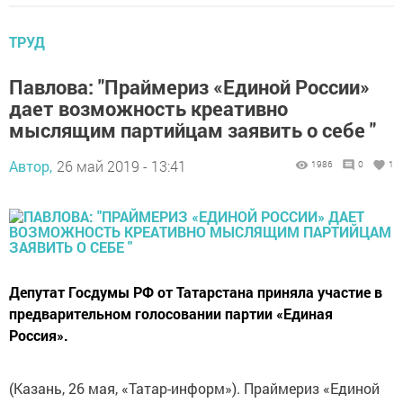
ТРУД
Павлова: "Праймериз «Единой России»
дает возможность креативно
мыслящим партийцам заявить о себе "
Автор,
26 май 2019 - 13:41
1986
0
1
Депутат Госдумы РФ от Татарстана приняла участие в
предварительном голосовании партии «Единая
Россия».
(Казань, 26 мая, «Татар-информ»). Праймериз «Единой