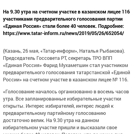
На 9.30 утра на счетном участке в казанском лицее 116
участниками предварительного голосования партии
«Единая Россия» стали более 40 человек. Подробнее:
https://www.tatar-inform.ru/news/2019/05/26/652054/
(Казань, 26 мая, «Татар-информ», Наталья Рыбакова).
Председатель Госсовета РТ, секретарь ТРО ВПП
«Единая Россия» Фарид Мухаметшин стал участником
предварительного голосования татарстанской «Единой
России» на счетном участке в казанском лицее № 116.
«Голосование началось организованно в восемь часов
утра. Все запланированные избирательные участки
открыты. Интерес избирателей, интерес людей к
предварительному партийному голосованию
достаточно велик. На 9.30 утра на данном
избирательном участке пришли и высказали свое