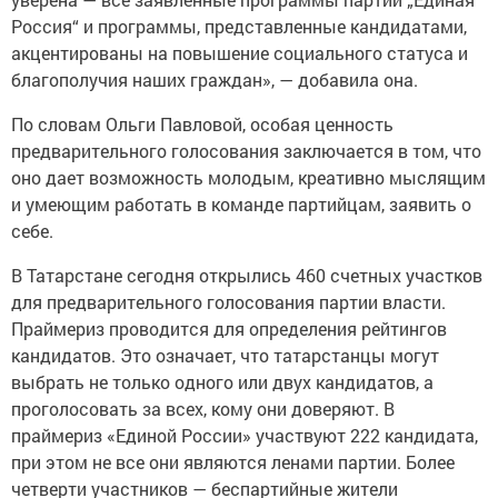
Россия“ и программы, представленные кандидатами,
акцентированы на повышение социального статуса и
благополучия наших граждан», — добавила она.
По словам Ольги Павловой, особая ценность
предварительного голосования заключается в том, что
оно дает возможность молодым, креативно мыслящим
и умеющим работать в команде партийцам, заявить о
себе.
В Татарстане сегодня открылись 460 счетных участков
для предварительного голосования партии власти.
Праймериз проводится для определения рейтингов
кандидатов. Это означает, что татарстанцы могут
выбрать не только одного или двух кандидатов, а
проголосовать за всех, кому они доверяют. В
праймериз «Единой России» участвуют 222 кандидата,
при этом не все они являются ленами партии. Более
четверти участников — беспартийные жители