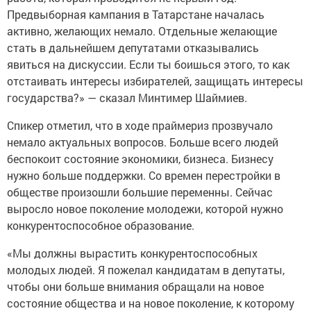
Предвыборная кампания в Татарстане началась
активно, желающих немало. Отдельные желающие
стать в дальнейшем депутатами отказывались
явиться на дискуссии. Если ты боишься этого, то как
отстаивать интересы избирателей, защищать интересы
государства?» — сказал Минтимер Шаймиев.
Спикер отметил, что в ходе праймериз прозвучало
немало актуальных вопросов. Больше всего людей
беспокоит состояние экономики, бизнеса. Бизнесу
нужно больше поддержки. Со времен перестройки в
обществе произошли большие переменны. Сейчас
выросло новое поколение молодежи, которой нужно
конкурентоспособное образование.
«Мы должны вырастить конкурентоспособных
молодых людей. Я пожелал кандидатам в депутаты,
чтобы они больше внимания обращали на новое
состояние общества и на новое поколение, к которому