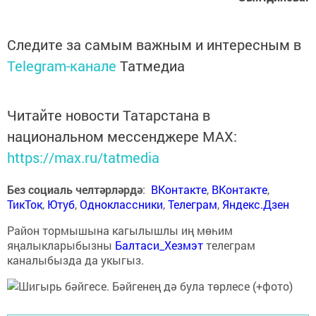
Следите за самым важным и интересным в
Telegram-канале
Татмедиа
Читайте новости Татарстана в
национальном мессенджере MАХ:
https://max.ru/tatmedia
Без социаль челтәрләрдә
:
ВКонтакте
,
ВКонтакте
,
ТикТок
,
Ютуб
,
Одноклассники
,
Телеграм
,
Яндекс.Дзен
Район тормышына кагылышлы иң мөһим
яңалыкларыбызны
Балтаси_Хезмэт
телеграм
каналыбызда да укыгыз.