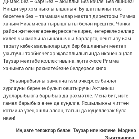
Димәк, без – бар! Без – акыллы! Без көчле! Без яшибез!
Нинди зур хэм ныклы ышаныч! Бу шатлыкны тою
бәхетенә без – тамашачылар мәктәп директоры Римма
ханым Низамиева тырышлыгы белән ирештек. Чөнки
район җитәкчеләренең рөхсәте кирәк, четерекле хәлләр
килеп чыкмавына ышанычны барларга, оештыру һәм
тарату кебек ваклыклар шул бер башлангыч мәктәп
укытучы-тәрбиячеләр җаваплылыгында икәнен аңлап
Таузар мәктәбе коллективына, җитәкчесе Римма
ханымга олы рәхмәтебезне белдерәсе килә.
Эльвирабызны заманча һзм эчкерсез бәяләп
зурлауны беренче булып оештыручы Актаныш
дусларыбызга барыбыз да рәхмәтле. Менә бит, изге
гамәл барыбыз өчен дә күңелле. Яхшылыкны читтән
көтмичә үзең эшли алсаң, тагын да күңеллерәк була
икән!
Иң изге теләкләр белән Таузар иле килене Мәдинә
Зыятдинова.