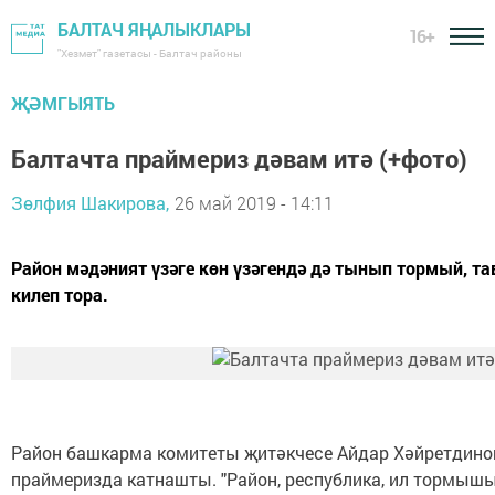
БАЛТАЧ ЯҢАЛЫКЛАРЫ
16+
"Хезмәт" газетасы - Балтач районы
ҖӘМГЫЯТЬ
Балтачта праймериз дәвам итә (+фото)
Зөлфия Шакирова,
26 май 2019 - 14:11
Район мәдәният үзәге көн үзәгендә дә тынып тормый, та
килеп тора.
Район башкарма комитеты җитәкчесе Айдар Хәйретдино
праймеризда катнашты. "Район, республика, ил тормы