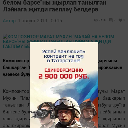
белом барсе"ны җырлап танылган
Лэйнага җитди гаепләү белдерә
Автор,
1 август 2019 - 09:16
3516
0
2
Композитор "Элвин Грей" лейблының яшь җырчысы
башкарган "Миләшләрем" җырының аранжировкасын
үзенеке булуын әйтә.
Композитор һәм популяр аранжировкалаучы Марат
Мухин "Малай на белом барсе" җырын башкарып
танылган Лэйнага дәгъва белдерә. "Матбугат.ру"га
билгеле булганча, композитор "Элвин Грей" лейблының
яшь җырчысы башкарган "Миләшләрем" җырының
аранжировкасын үзенеке булуын әйтә. Марат Мухин