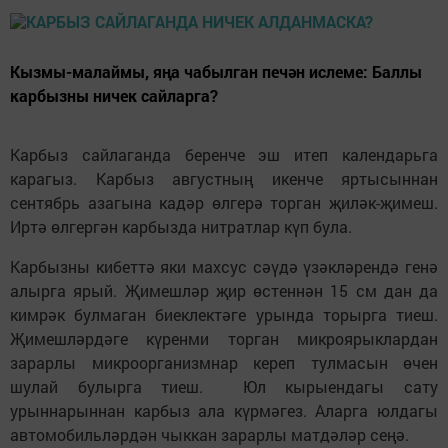
Кызмы-малаймы, яңа чабылган печән ислеме: Баллы
карбызны ничек сайларга?
Карбыз сайлаганда беренче эш итеп календарьга
карагыз. Карбыз августның икенче яртысыннан
сентябрь азагына кадәр өлгерә торган җиләк-җимеш.
Иртә өлгергән карбызда нитратлар күп була.
Карбызны кибеттә яки махсус сәүдә үзәкләрендә генә
алырга ярый. Җимешләр җир өстеннән 15 см дан да
кимрәк булмаган биеклектәге урында торырга тиеш.
Җимешләрдәге күренми торган микроярыклардан
зарарлы микроорганизмнар кереп тулмасын өчен
шулай булырга тиеш. Юл кырыендагы сату
урыннарыннан карбыз ала күрмәгез. Аларга юлдагы
автомобильләрдән чыккан зарарлы матдәләр сеңә.