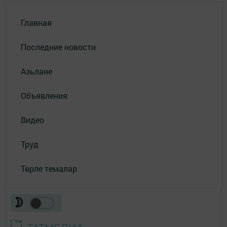
Главная
Последние новости
Азьлане
Объявления
Видео
Труд
Төрле темалар