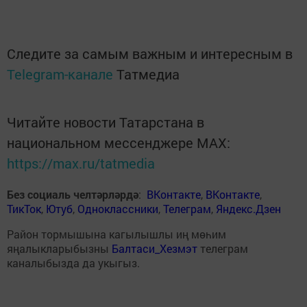
Следите за самым важным и интересным в
Telegram-канале
Татмедиа
Читайте новости Татарстана в
национальном мессенджере MАХ:
https://max.ru/tatmedia
Без социаль челтәрләрдә
:
ВКонтакте
,
ВКонтакте
,
ТикТок
,
Ютуб
,
Одноклассники
,
Телеграм
,
Яндекс.Дзен
Район тормышына кагылышлы иң мөһим
яңалыкларыбызны
Балтаси_Хезмэт
телеграм
каналыбызда да укыгыз.