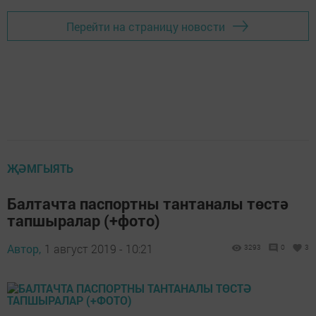
Перейти на страницу новости
ҖӘМГЫЯТЬ
Балтачта паспортны тантаналы төстә
тапшыралар (+фото)
Автор,
1 август 2019 - 10:21
3293
0
3