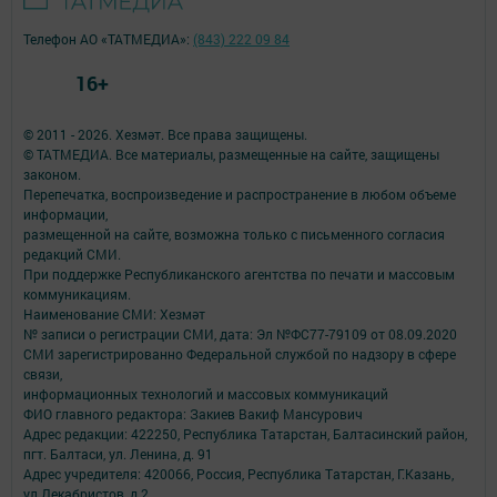
Телефон АО «ТАТМЕДИА»:
(843) 222 09 84
16+
© 2011 - 2026. Хезмәт. Все права защищены.
© ТАТМЕДИА. Все материалы, размещенные на сайте, защищены
законом.
Перепечатка, воспроизведение и распространение в любом объеме
информации,
размещенной на сайте, возможна только с письменного согласия
редакций СМИ.
При поддержке Республиканского агентства по печати и массовым
коммуникациям.
Наименование СМИ: Хезмәт
№ записи о регистрации СМИ, дата: Эл №ФС77-79109 от 08.09.2020
СМИ зарегистрированно Федеральной службой по надзору в сфере
связи,
информационных технологий и массовых коммуникаций
ФИО главного редактора: Закиев Вакиф Мансурович
Адрес редакции: 422250, Республика Татарстан, Балтасинский район,
пгт. Балтаси, ул. Ленина, д. 91
Адрес учредителя: 420066, Россия, Республика Татарстан, Г.Казань,
ул.Декабристов, д.2