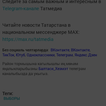
Следите за самым важным и интересным в
Telegram-канале
Татмедиа
Читайте новости Татарстана в
национальном мессенджере MАХ:
https://max.ru/tatmedia
Без социаль челтәрләрдә
:
ВКонтакте
,
ВКонтакте
,
ТикТок
,
Ютуб
,
Одноклассники
,
Телеграм
,
Яндекс.Дзен
Район тормышына кагылышлы иң мөһим
яңалыкларыбызны
Балтаси_Хезмэт
телеграм
каналыбызда да укыгыз.
Теги:
ВЫБОРЫ