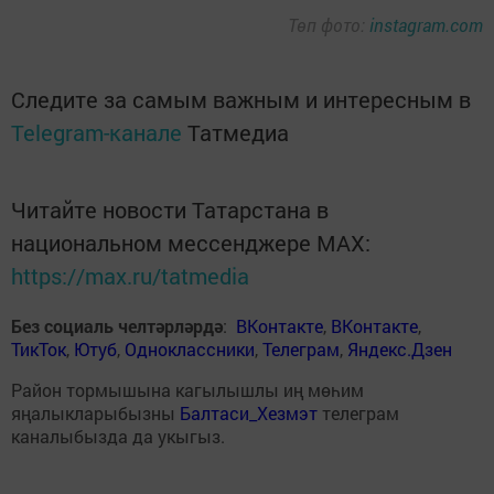
Төп фото:
instagram.com
Следите за самым важным и интересным в
Telegram-канале
Татмедиа
Читайте новости Татарстана в
национальном мессенджере MАХ:
https://max.ru/tatmedia
Без социаль челтәрләрдә
:
ВКонтакте
,
ВКонтакте
,
ТикТок
,
Ютуб
,
Одноклассники
,
Телеграм
,
Яндекс.Дзен
Район тормышына кагылышлы иң мөһим
яңалыкларыбызны
Балтаси_Хезмэт
телеграм
каналыбызда да укыгыз.