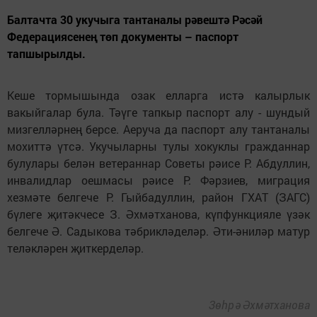
Балтачта 30 укучыга тантаналы рәвештә Рәсәй
Федерациясенең төп документы – паспорт
тапшырылды.
Кеше тормышында озак елларга истә калырлык
вакыйгалар була. Тәүге тапкыр паспорт алу - шундый
мизгелләрнең берсе. Аеруча да паспорт алу тантаналы
мохиттә үтсә. Укучыларны тулы хокуклы гражданнар
булулары белән ветераннар Советы рәисе Р. Абдуллин,
инвалидлар оешмасы рәисе Р. Фәрзиев, миграция
хезмәте белгече Р. Гыйбадуллин, район ГХАТ (ЗАГС)
бүлеге җитәкчесе З. Әхмәтханова, күпфункцияле үзәк
белгече Ә. Садыкова тәбрикләделәр. Әти-әниләр матур
теләкләрен җиткерделәр.
Зөһрә Әхмәтханова