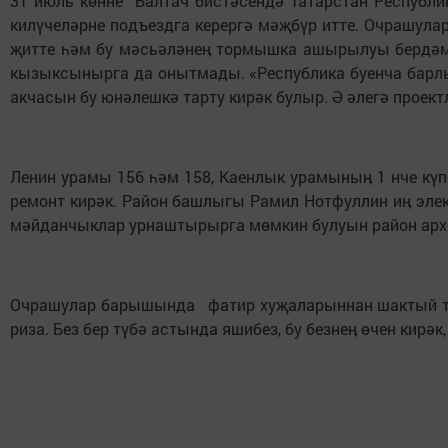
31 июль көнне Балтач бистәсендә Татарстан Республ
килүчеләрне подъездга керергә мәҗбүр итте. Очрашула
җитте һәм бу мәсьәләнеӊ тормышка ашырылуы бердәмлек
кызыксынырга да онытмады. «Республика буенча барлы
акчасын бу юнәлешкә тарту кирәк булыр. Ә әлегә прое
Ленин урамы 156 һәм 158, Каенлык урамыныӊ 1 нче күп
ремонт кирәк. Район башлыгы Рамил Нотфуллин иӊ эле
мәйданчыклар урнаштырырга мөмкин булуын район арх
Очрашулар барышында фатир хуҗаларыннан шактый телә
риза. Без бер түбә астында яшибез, бу безнеӊ өчен кирә