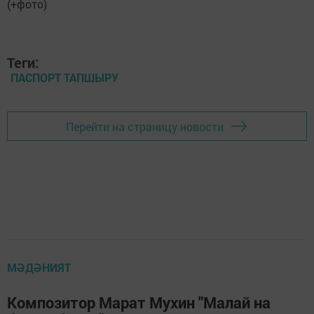
Теги:
ПАСПОРТ ТАПШЫРУ
Перейти на страницу новости
МӘДӘНИЯТ
Композитор Марат Мухин "Малай на