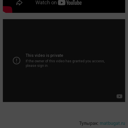
Тулырак:
matbugat.ru