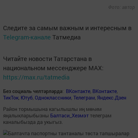
Фото: автор
Следите за самым важным и интересным в
Telegram-канале
Татмедиа
Читайте новости Татарстана в
национальном мессенджере MАХ:
https://max.ru/tatmedia
Без социаль челтәрләрдә
:
ВКонтакте
,
ВКонтакте
,
ТикТок
,
Ютуб
,
Одноклассники
,
Телеграм
,
Яндекс.Дзен
Район тормышына кагылышлы иң мөһим
яңалыкларыбызны
Балтаси_Хезмэт
телеграм
каналыбызда да укыгыз.