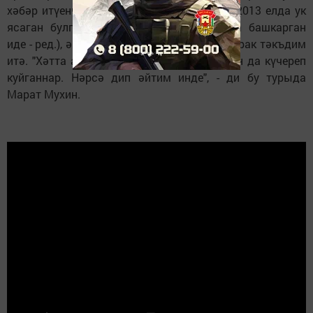
хәбәр итүенчә, әлеге аранжировкасын ул 2013 елда ук
ясаган булган (аны Дилә Нигъмәтуллина башкарган
иде - ред.), ә Лэйна исә аны "яңа җыр" буларак тәкъдим
итә. "Хәтта аранжировканың "фишка"ларын да күчереп
куйганнар. Нәрсә дип әйтим инде", - ди бу турыда
Марат Мухин.