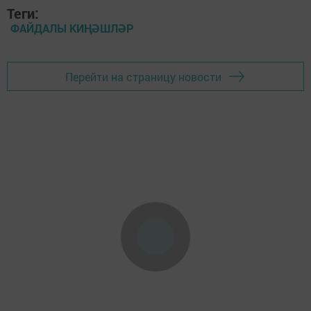
Теги:
ФАЙДАЛЫ КИҢӘШЛӘР
Перейти на страницу новости