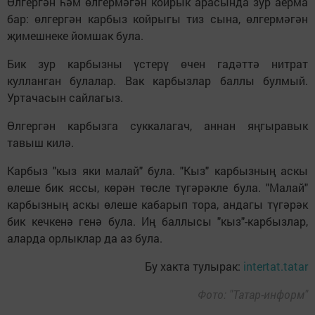
Өлгергән һәм өлгермәгән койрык арасында зур аерма
бар: өлгергән карбыз койрыгы тиз сына, өлгермәгән
җимешнеке йомшак була.
Бик зур карбызны үстерү өчен гадәттә нитрат
кулланган булалар. Вак карбызлар баллы булмый.
Уртачасын сайлагыз.
Өлгергән карбызга суккалагач, аннан яңгыравык
тавыш килә.
Карбыз "кыз яки малай" була. "Кыз" карбызның аскы
өлеше бик яссы, көрән төсле түгәрәкле була. "Малай"
карбызның аскы өлеше кабарып тора, андагы түгәрәк
бик кечкенә генә була. Иң баллысы "кыз"-карбызлар,
аларда орлыклар да аз була.
Бу хакта тулырак:
intertat.tatar
Фото: "Татар-информ"