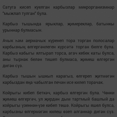
Сатуга кисеп куелган карбызлар микрорганизмнар
"мыжлап тулган" була.
Карбыз тышында ярыклар, җимерекләр, батынкы
урыннар булмасын.
Ачык һәм аермачык күренеп тора торган полосалар
карбызның өлгергәнлеген күрсәтә торган билге була.
Карбыз кабыгы ялтырап торса, агач кебек каты булса,
аны тырнак белән тишеп булмаса, җимеш өлгергән
дигән сүз.
Карбыз тышын ышкып карагыз, өлгереп җитмәгән
карбыздан яңа чабылган печән исе килеп торачак.
Койрыгы кибеп беткәч, карбыз өлгергән була. Чөнки
җимеш өлгергәч, ул җирдән дым тартмый башлый да
койрыгы үзеннән-үзе кибеп төшә. Койрыгы яшел булса,
карбызны өлгермәгән килеш өзеп алганнар дигән сүз.