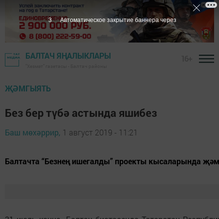
2
Автоматическое закрытие баннера через
БАЛТАЧ ЯҢАЛЫКЛАРЫ
16+
"Хезмәт" газетасы - Балтач районы
ҖӘМГЫЯТЬ
Без бер түбә астында яшибез
Баш мөхәррир,
1 август 2019 - 11:21
Балтачта “Безнең ишегалды” проекты кысаларында җәмә