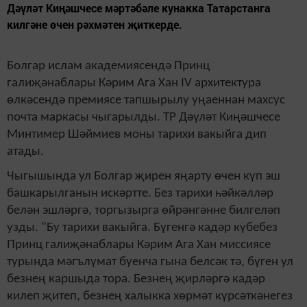
Дәүләт Киңәшчесе мәртәбәле кунакка Татарстанга
килгәне өчен рәхмәтен җиткерде.
Болгар ислам академиясендә Принц
галиҗәнаблары Кәрим Ага Хан IV архитектура
өлкәсендә премиясе тапшырылу уңаеннан махсус
почта маркасы чыгарылды. ТР Дәүләт Киңәшчесе
Минтимер Шәймиев моны тарихи вакыйга дип
атады.
Чыгышында ул Болгар җирен яңарту өчен күп эш
башкарылганын искәртте. Без тарихи һәйкәлләр
белән эшләргә, торгызырга өйрәнгәнне билгеләп
узды. "Бу тарихи вакыйга. Бүгенгә кадәр күбебез
Принц галиҗәнаблары Кәрим Ага Хан миссиясе
турында мәгълүмат буенча гына белсәк тә, бүген ул
безнең каршыда тора. Безнең җирләргә кадәр
килеп җитеп, безнең халыкка хөрмәт күрсәткәнегез