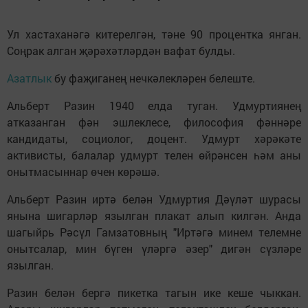
Ул хастаханәгә китерелгән, тәне 90 процентка янган.
Соңрак алган җәрәхәтләрдән вафат булды.
Азатлык
бу фаҗиганең нечкәлекләрен белеште.
Альберт Разин 1940 елда туган. Удмуртиянең
атказанган фән эшлеклесе, философия фәннәре
кандидаты, социолог, доцент. Удмурт хәрәкәте
активисты, балалар удмурт телен өйрәнсен һәм аны
онытмасыннар өчен көрәшә.
Альберт Разин иртә белән Удмуртия Дәүләт шурасы
янына шигарләр язылган плакат алып килгән. Анда
шагыйрь Рәсүл Гамзатовның "Иртәгә минем телемне
онытсалар, мин бүген үләргә әзер" дигән сүзләре
язылган.
Разин белән бергә пикетка тагын ике кеше чыккан.