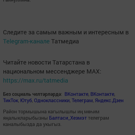
Следите за самым важным и интересным в
Telegram-канале
Татмедиа
Читайте новости Татарстана в
национальном мессенджере MАХ:
https://max.ru/tatmedia
Без социаль челтәрләрдә
:
ВКонтакте
,
ВКонтакте
,
ТикТок
,
Ютуб
,
Одноклассники
,
Телеграм
,
Яндекс.Дзен
Район тормышына кагылышлы иң мөһим
яңалыкларыбызны
Балтаси_Хезмэт
телеграм
каналыбызда да укыгыз.