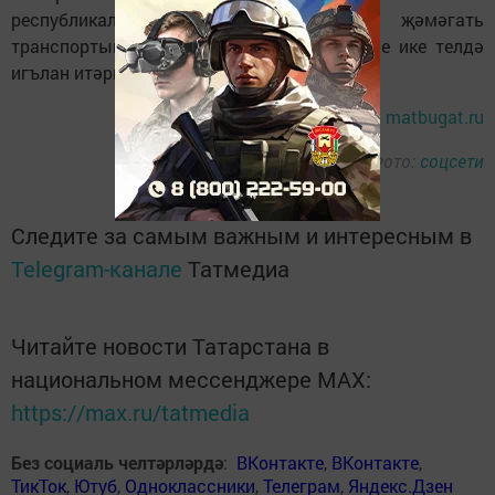
республикаларда кебек бизәргә; җәмәгать
транспортында, вокзалларда белдерүләрне ике телдә
игълан итәргә таләп итә.
Тулырак:
matbugat.ru
Фото:
соцсети
Следите за самым важным и интересным в
Telegram-канале
Татмедиа
Читайте новости Татарстана в
национальном мессенджере MАХ:
https://max.ru/tatmedia
Без социаль челтәрләрдә
:
ВКонтакте
,
ВКонтакте
,
ТикТок
,
Ютуб
,
Одноклассники
,
Телеграм
,
Яндекс.Дзен