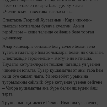
Пес» спектаклен югары бәяләде. Бу хакта
«Челнинские известия» газетасы яза.
Спектакль Георгий Хугаевның «Кара чикмән»
пьесасы мотивлары буенча куелган. Аның
геройлары – кеше телендә сөйләшә белә торган
җәнлекләр.
Алар кешеләргә сөйләшә белү сәләте белән генә
түгел, ә гадәтләре һәм холыклары белән дә охшаган.
Спектакльдә герой-кеше – Көтүче дә катнаша.
Таудагы көтүлекләрдән төшкән чагында ул үзенең
чикмәнен югалта. Тузар кушаматлы эт аны таба һәм
кыш буе саклап чыга. Ул мәхәббәт урынына
тугрылыкны сайлый: бүре көтүендә үзенең сөйгәне
– Чобра кушаматлы ана бүре белән яшәүдән баш
тарта.
Труппаның җитәкчесе Галина Иванова үзләренең