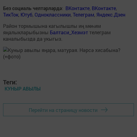
Без социаль челтәрләрдә
:
ВКонтакте
,
ВКонтакте
,
ТикТок
,
Ютуб
,
Одноклассники
,
Телеграм
,
Яндекс.Дзен
Район тормышына кагылышлы иң мөһим
яңалыкларыбызны
Балтаси_Хезмэт
телеграм
каналыбызда да укыгыз.
Теги:
КУНЫР АВЫЛЫ
Перейти на страницу новости