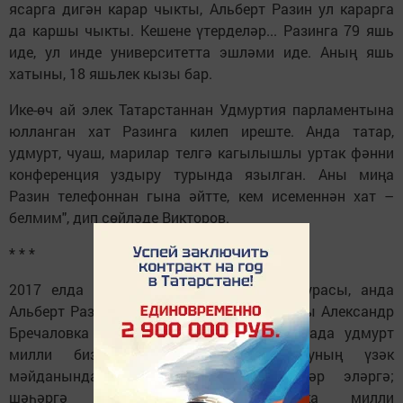
ясарга дигән карар чыкты, Альберт Разин ул карарга
да каршы чыкты. Кешене үтерделәр... Разинга 79 яшь
иде, ул инде университетта эшләми иде. Аның яшь
хатыны, 18 яшьлек кызы бар.
Ике-өч ай элек Татарстаннан Удмуртия парламентына
юлланган хат Разинга килеп иреште. Анда татар,
удмурт, чуаш, марилар телгә кагылышлы уртак фәнни
конференция уздыру турында язылган. Аны миңа
Разин телефоннан гына әйтте, кем исеменнән хат –
белмим", дип сөйләде Викторов.
* * *
2017 елда Удмуртиянең Аксакалллар шурасы, анда
Альберт Разин да керә, Удмуртия башлыгы Александр
Бречаловка хат язган. Алар арихитектурада удмурт
милли бизәкләрне кулланырга; Ижауның үзәк
мәйданында удмурт телендә шигарләр эләргә;
шәһәргә керү урыннарын башка милли