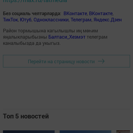
Без социаль челтәрләрдә
:
ВКонтакте
,
ВКонтакте
,
ТикТок
,
Ютуб
,
Одноклассники
,
Телеграм
,
Яндекс.Дзен
Район тормышына кагылышлы иң мөһим
яңалыкларыбызны
Балтаси_Хезмэт
телеграм
каналыбызда да укыгыз.
Перейти на страницу новости
Топ 5 новостей