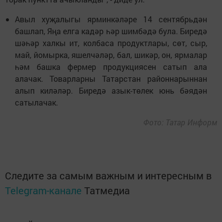
Авыл хуҗалыгы ярминкәләре 14 сентябрьдән
башлап, Яңа елга кадәр һәр шимбәдә була. Биредә
шәһәр халкы ит, колбаса продуктлары, сөт, сыр,
май, йомырка, яшелчәләр, бал, шикәр, он, ярмалар
һәм башка фермер продукциясен сатып ала
алачак. Товарларны Татарстан районнарыннан
алып киләләр. Биредә азык-төлек юнь бәядән
сатылачак.
Фото: Татар Информ
Следите за самым важным и интересным в
Telegram-канале
Татмедиа