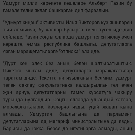
Удмурт милли хәрәкәте кешеләре Альберт Разин бу
гамәле телне яклап башкарган дип фаразлый.
"Удмурт киңәш" активисты Илья Викторов күз яшьләрен
тыя алмыйча, бу хәлләр булырга тиеш түгел иде дип
сөйләде. Разин соңгы елларда удмурт телен яклау өчен
көрәште, әмма республика башлыгы, депутатларга
язган мөрәҗәгатьләргә "отписка" ала иде.
"Дүрт көн элек без аның белән шалтыратыштык.
Пикетка чыгам диде, депуталарга мөрәҗәгатьләр
таратам диде. Текстта ни язылганын белмим, удмурт
телен саклау, факультативка калдырылган тел өчен
җан әрнүе, депутатларны гамәл күрсәтүгә чакыру
турында булгандыр. Соңгы елларда ул андый хатлар,
мөрәҗәгатьләрне йөзләрчә язды, уңай җавап кына
алмады. Удмуртия башлыгына да, парламент
депутатларына да, мәгариф министрлыгына да язды.
Барысы да юкка. Берсе дә игътибарга алмады, аның