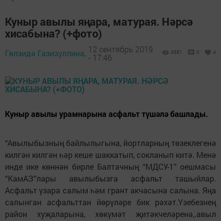
Куныр авылы яңара, матурая. Нәрсә
хисабына? (+фото)
12 сентябрь 2019
Гөлзидә Газизуллина,
3681
0
4
- 17:46
Куныр авылы урамнарына асфальт түшәлә башлады.
“Авылыбызның байлылыгына, йортларның төзеклегенә
килгән килгән һәр кеше шаккатып, сокланып китә. Менә
инде ике көннән бирле Балтачның “МДСУ-1” оешмасы
“КамАЗ”лары авылыбызга асфальт ташыйлар.
Асфальт үзара салым һәм грант акчасына салына. Яңа
салынган асфальттан йөрүләре бик рәхәт.Үзебезнең
район хуҗаларына, хөкүмәт җитәкчеләренә,.авыл