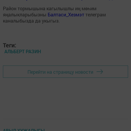
Район тормышына кагылышлы иң мөһим
яңалыкларыбызны
Балтаси_Хезмэт
телеграм
каналыбызда да укыгыз.
Теги:
АЛЬБЕРТ РАЗИН
Перейти на страницу новости
АВЫЛ ХУҖАЛЫГЫ