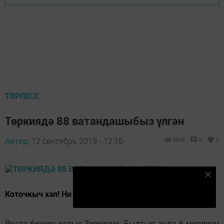
ТӨРЛЕСЕ
Төркиядә 88 ватандашыбыз үлгән
Автор,
12 сентябрь 2019 - 12:16
3909
0
2
Безнең Яндекс Дзен каналына языл
Коточкыч хәл! Ни булган?
Подписаться
Ярата безнең халык Төркияне. Былтыр анда 6 миллион