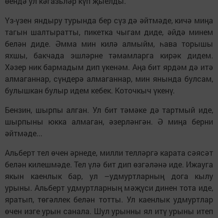
өендә ул кәгазьләр күп җыелды.
Үз-үзен яндыру турында бер сүз дә әйтмәде, кичә миңа
тагын шалтыратты, пикетка чыгам диде, әйдә минем
белән диде. Әмма мин килә алмыйм, һава торышы
яхшы, бакчада эшләрне тәмамларга кирәк дидем.
Хәзер ник бармадым дип үкенәм. Аңа бит ярдәм дә итә
алмаганнар, сүндерә алмаганнар, мин янында булсам,
булышкан булыр идем кебек. Коточкыч үкенү.
Бензин, шырпы алган. Ул бит тәмәке дә тартмый иде,
шырпыны юкка алмаган, әзерләнгән. Ә миңа берни
әйтмәде...
Альберт тел өчен әрнеде, милли телләргә карата сәясәт
белән килешмәде. Тел үлә бит дип өзгәләнә иде. Ижауга
якын каенлык бар, ул –удмуртларның дога кылу
урыны. Альберт удмуртларның мәҗүси динен тота иде,
яратып, төгәллек белән тотты. Ул каенлык удмуртлар
өчен изге урын санала. Шул урынны ял итү урыны итеп