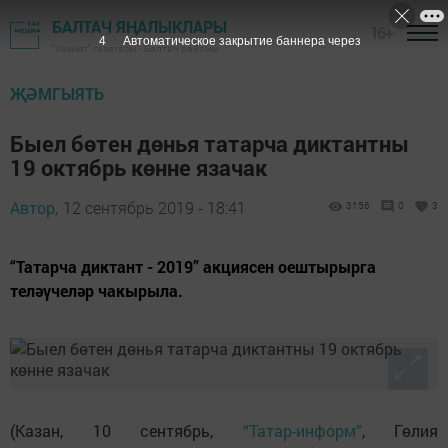
БАЛТАЧ ЯҢАЛЫКЛАРЫ
16+
3
Автоматическое закрытие баннера через
"Хезмәт" газетасы - Балтач районы
ҖӘМГЫЯТЬ
Быел бөтен дөнья татарча диктантны
19 октябрь көнне язачак
Автор,
12 сентябрь 2019 - 18:41
3156
0
3
“Татарча диктант - 2019” акциясен оештырырга
теләүчеләр чакырыла.
(Казан, 10 сентябрь,
“Татар-информ”
, Гөлия