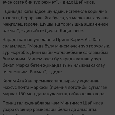
өчен сезгә бик зур рәхмәт", - диде Шәймиев.
"Дөньяда кагыйдәсе шундый: истәлекле корылма
төзелеп, берәр вакыйга булса, ул марка чыгару аша
мәңгеләштерелә. Шушы эш тормышка ашкан өчен
рәхмәт", - дип әйтте Дәүләт Киңәшчесе.
Чарада катнашучыларны Принц Кәрим Ага Хан
сәламләде. "Монда булу минем өчен зур горурлык,
зур мәртәбә. Дини кыйммәтләребезне саклавыбыз
бик мөһим. Минем өчен бу чарада катнашу зур
бәхет. Марка бөтен җиһанда тынычлыкны саклау
өчен мөһим. Рәхмәт", - диде.
Кәрим Ага Хан премиясе тапшырылу уңаеннан
махсус почта маркасы (премия логотибы сугылган
марка) 150 мең данә күләмендә әйләнешкә керә.
Принц галиҗәнаблары һәм Минтимер Шәймиев
үзара сувенир рамкалары белән дә алмашты.