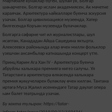
Мәртәбәле кунаклар бүген, шулай ук, Болгар
шәһәрчеген, Болгар ислам академиясен, Ак мәчетне
караячак. Архитектура һәйкәлләре буенча эскурсия
узачак. Болгар цивилизациясе музеенда, Хәтер
билгесендә Коръән музеенда булачаклар.
Болгарга сәфәрне чит ил журналистлары, шул
исәптән, Канададан Айша Сашедина яктырта.
Алексеевск районында алар өчен милли фольклор
үзешчән ансамбьләр катнашында концерт үтте.
Принц Кәрим Ага Хан IV - Архитектура буенча
абруйлы халыкара премиягә нигез салучы. Ул
Татарстанга архитектура өлкәсендә халыкара
премия җиңүчеләрен бүләкләү өчен килгән. Тантана
иртәгә Муса Җәлил исемендәге Татар дәүләт опера
һәм балет театрында узачак.
Бу хакта тулырак: https://tatar-