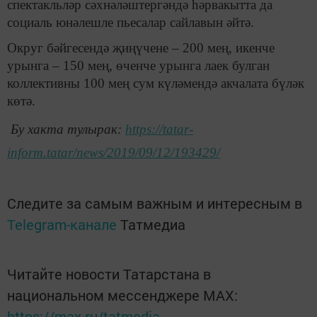
спектакльләр сәхнәләштергәндә һәрвакытта да
социаль юнәлешле пьесалар сайлавын әйтә.
Округ бәйгесендә җиңүчене – 200 мең, икенче
урынга – 150 мең, өченче урынга лаек булган
коллективны 100 мең сум күләмендә акчалата бүләк
көтә.
Бу хакта тулырак:
https://tatar-
inform.tatar/news/2019/09/12/193429/
Следите за самым важным и интересным в
Telegram-канале
Татмедиа
Читайте новости Татарстана в
национальном мессенджере MАХ:
https://max.ru/tatmedia