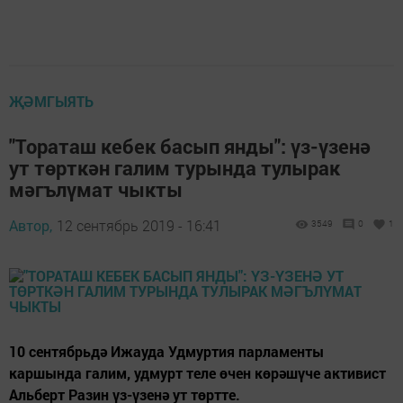
ҖӘМГЫЯТЬ
"Тораташ кебек басып янды": үз-үзенә
ут төрткән галим турында тулырак
мәгълүмат чыкты
Автор,
12 сентябрь 2019 - 16:41
3549
0
1
10 сентябрьдә Ижауда Удмуртия парламенты
каршында галим, удмурт теле өчен көрәшүче активист
Альберт Разин үз-үзенә ут төртте.