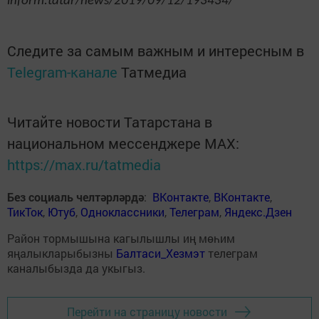
inform.tatar/news/2019/09/12/193434/
Следите за самым важным и интересным в
Telegram-канале
Татмедиа
Читайте новости Татарстана в
национальном мессенджере MАХ:
https://max.ru/tatmedia
Без социаль челтәрләрдә
:
ВКонтакте
,
ВКонтакте
,
ТикТок
,
Ютуб
,
Одноклассники
,
Телеграм
,
Яндекс.Дзен
Район тормышына кагылышлы иң мөһим
яңалыкларыбызны
Балтаси_Хезмэт
телеграм
каналыбызда да укыгыз.
Перейти на страницу новости