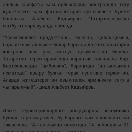
ашлык сыйфаты һәм орлыкларны контрольдә тоту
күзәтчелеге һәм фитосанитария күзәтчелеге бүлеге
башлыгы Альберт Кадыйров “Татар-информ”да
матбугат очрашуында сөйләде.
“Үсемлекчелек продуктлары, яшелчә, җиләк-җимеш,
бәрәңге һәм ашлык – болар барысы да фитосанитария
контроле аша уза, махсус документлар бирелә.
Татарстан территориясендә карантин зоналары бар.
Бөртеклеләрдә “амброзия”, бәрәңгедә “алтынсыман
нематода” авыру булган торак пунктлар теркәлгән.
Аларда җитештерелгән азык-төлек ярминкәгә сатуга
чыгарылмый", - диде Альберт Кадыйров.
Әлеге территорияләрдәге авыруларны республика
буйлап таратмау өчен, бу бәрәңге һәм ашлык катгый
тикшерелә. “Алтынсыман нематода 14 райондагы 21
торак пунктта ачыкланды”, - диде ул.