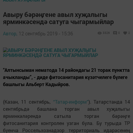
Авыру бәрәңгене авыл хуҗалыгы
ярминкәсендә сатуга чыгармыйлар
Автор,
12 сентябрь 2019 - 15:36
3326
0
2
“Алтынсыман нематода 14 райондагы 21 торак пунктта
ачыкланды”, - диде фитосанитария күзәтчелеге бүлеге
башлыгы Альберт Кадыйров.
(Казан, 11 сентябрь,
“Татар-информ”
). Татарстанда 14
сентябрьдә башлана торган авыл хуҗалыгы
ярминкәләрендә сатыла торган бәрәңге
фитосанитария контролен узган була. Бу турыда ТР
буенча Россельхознадзор территориаль идарәсенең