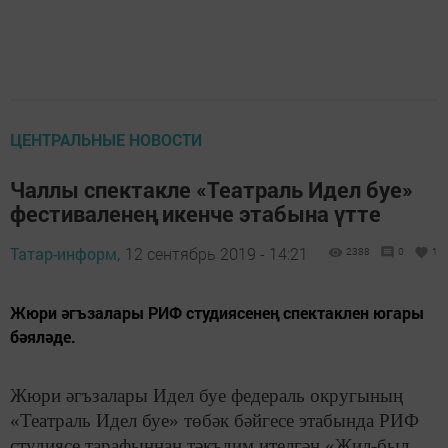
ЦЕНТРАЛЬНЫЕ НОВОСТИ
Чаллы спектакле «Театраль Идел буе»
фестиваленең икенче этабына үтте
Татар-информ,
12 сентябрь 2019 - 14:21
2388
0
1
Жюри әгъзалары РИФ студиясенең спектаклен югары
бәяләде.
Жюри әгъзалары Идел буе федераль округының
«Театраль Идел буе» төбәк бәйгесе этабында РИФ
студиясе тарафыннан тәкъдим ителгән «Жил-был