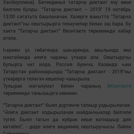
Хәсбиуллина). Бөтендөнья татарча диктант язу көне
билгеле булды. “Татарча диктант – 2019” 19 октябрь
13:00 сәгатьтә башланачак. Хәзерге вакытта “Татарча
диктант”ны оештырырга теләүчеләр белән эш бара. Бу
хакта "Татарча диктант" Вконтакте төркемендә хәбәр
ителә.
Һәркем үз төбәгендә, шәһәрендә, авылында яки
мәктәбендә әлеге чараны үткәрә ала. Оештыручы
булырга чит илдә, Россия буенча, Казанда һәм
Татарстан районнарында “Татарча диктант - 2019”ны
үткәрергә теләгән кешеләр чакырыла.
Тулырак мәгълүмат белән чараның
ВКонтакте
төркемендә танышырга мөмкин.
“Татарча диктант” быел дүртенче тапкыр уздырылачак.
“Әлегә диктант яздырылачак мәйданчыклар билгеле
түгел. Быел тагын да күбрәк кеше катнашыр дип
көтәбез”, - диде әлеге акциянең оештыручысы Ләйлә
Гайнуллина.