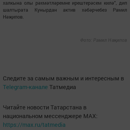
халкына олы рәхмәтләремне ирештерәсем килә”, дип
шалтырата Кунырдан актив хәбәрчебез Рамил
Нәҗипов.
Фото: Рамил Нәҗипов
Следите за самым важным и интересным в
Telegram-канале
Татмедиа
Читайте новости Татарстана в
национальном мессенджере MАХ:
https://max.ru/tatmedia