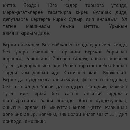
китте. Бездән 10га кадәр торырга үтенде,
мөрәҗәгатьләрне таратырга кирәк булачак диде,
депутларга кертергә кирәк булыр дип аңладым. Ул
тагын машинасы янына киттте. Урынын
алмаштырдым диде.
Берни сизмәдек. Без сөйләшеп тордык, ул кире килде,
без үзара сөйләшеп торганда бермәл борылып
карасам, Разин яна! Йөгереп килдек, янына килерлек
түгел, ул дөрләп яна иде. Разин тораташ кебек басып
торды һәм дәшми иде. Коточкыч хәл... Куркыныч.
Берсе дә сүндерергә ашыкмады, фотога төшерделәр,
без тегәләй дә болай да сүндереп карадык, мөмкин
түгел иде, ярый бер хатын ашыгыч ярдәмгә
шалтыратырга башы эшләде. Янгын сүндерүчеләр,
ашыгыч ярдәм 15 минуттан килеп җитте. Разинның
хәле бик авыр. Белмим, ник болай килеп чыкты...", дип
сөйләде Тимошкин.