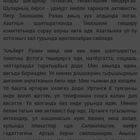
Алары шигарләр тотмаган, теләктәшлек белдергән.
Шуларның берсе - удмурт милли хәрәкәте активисты
Петр Тимошкин. Разин аның күз алдында янган.
Азатлык шалтыратканда Тимошкин тикшерү
комитетында сорау алуны көтә иде. Азатлыкка ул бу
коточкыч хәл турында җентекләбрәк сөйләде.
"Альберт Разин миңа ике көн элек шалтыратты,
пикетны фотога төшерергә иде, матбугатта, социаль
челтәрләрдә таратырбыз диде. Мин авылда идем,
вәгъдә бирмәдем. Ул минем дәшмәүнең тырышырмын
дигәнне аңлатканын белә иде. Мин чыннан да килдем.
Ул башта иртәрәк килегез диде. Иртәнге 8 тулганчы
инде килеп җиттек, ул телефоннан соңга калам дип
кисәтте. Ул килгәндә без инде урында идек. Минем
белән тагын ике активист бар иде. Иртәнге тугызынчы
киткәндер, ул машинасын куеп безнең якка килде,
кулында плакатлар иде. Сәламләштек, кәефе
гадәттәгечә. Артык берни сөйләшмәдек. Анысы-