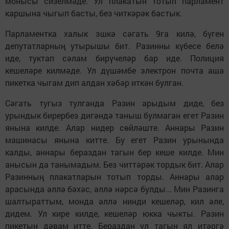
монысы сизелмәде. Ул плакатын тотып парламент
каршына чыгып басты, без читкәрәк бастык.
Парламентка халык эшкә сәгать 9га килә, бүген
депутатларның утырышы бит. Разинны күбесе белә
иде, туктап сәлам бирүчеләр бар иде. Полиция
кешеләре килмәде. Ул дүшәмбе электрон почта аша
пикетка чыгам дип алдан хәбәр иткән булган.
Сәгать тугыз тулганда Разин арыдым диде, без
урындык бирербез дигәндә таныш булмаган егет Разин
янына килде. Алар нидер сөйләште. Аннары Разин
машинасы янына китте. Бу егет Разин урынында
калды, аннары бераздан тагын бер кеше килде. Мин
анысын да танымадым. Без читтәрәк тордык бит. Алар
Разинның плакатларын тотып торды. Аннары алар
арасында әллә бәхәс, әллә нәрсә булды... Мин Разинга
шалтыраттым, монда әллә нинди кешеләр, кил әле,
дидем. Ул кире килде, кешеләр юкка чыкты. Разин
пикетын дәвам итте. Бераздан ул тагын ял итәргә