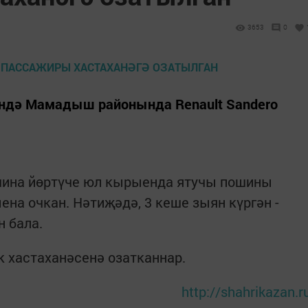
3653
0
сендә Мамадыш районында Renault Sandero
шина йөртүче юл кырыенда ятучы пошины
ена очкан. Нәтиҗәдә, 3 кеше зыян күргән -
н бала.
к хастаханәсенә озатканнар.
http://shahrikazan.r