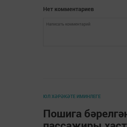
Нет комментариев
ЮЛ ХӘРӘКӘТЕ ИМИНЛЕГЕ
Пошига бәрелгә
пассажиры хаст