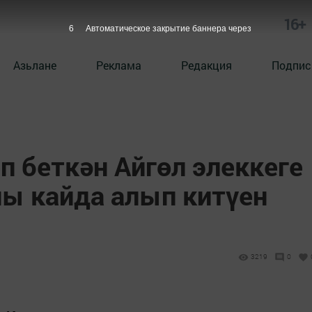
16+
5
Автоматическое закрытие баннера через
Азьлане
Реклама
Редакция
Подпис
п беткән Айгөл элеккеге
ны кайда алып китүен
3219
0