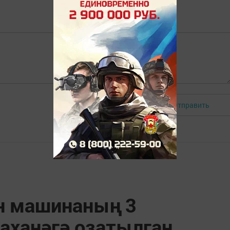
Отправить
Авторизоваться
н машинаның 3
аханәгә озатылган