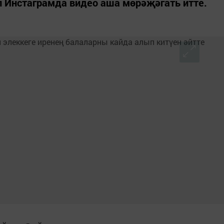
л Инстаграмда видео аша мөрәҗәгать итте.