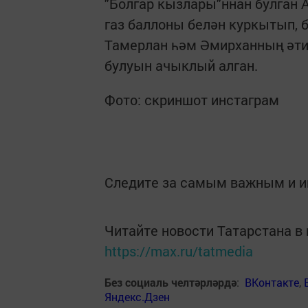
"Болгар кызлары"ннан булган 
газ баллоны белән куркытып, 
Тамерлан һәм Әмирханның әти
булуын ачыклый алган.
Фото: скриншот инстаграм
Следите за самым важным и 
Читайте новости Татарстана 
https://max.ru/tatmedia
Без социаль челтәрләрдә
:
ВКонтакте
,
Яндекс.Дзен