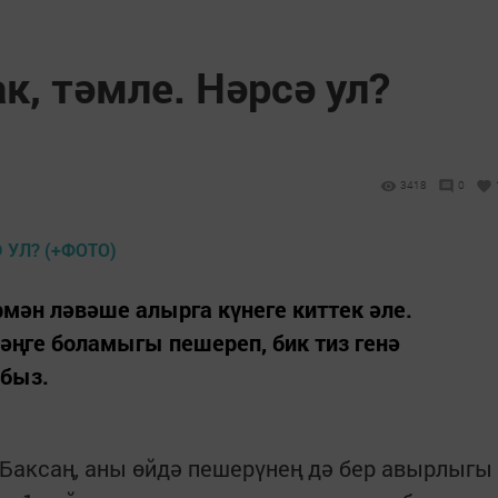
, тәмле. Нәрсә ул?
3418
0
мән ләвәше алырга күнеге киттек әле.
әңге боламыгы пешереп, бик тиз генә
йбыз.
 Баксаң, аны өйдә пешерүнең дә бер авырлыгы