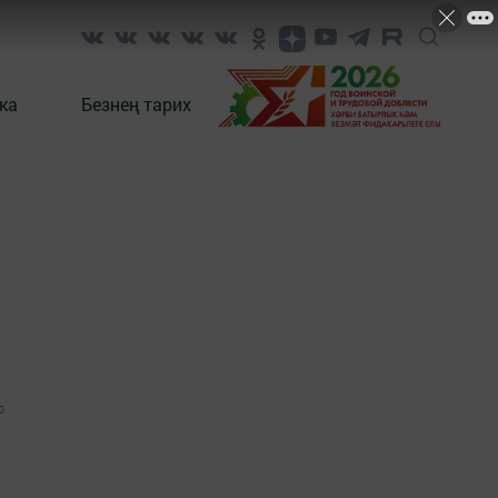
ка
Безнең тарих
0