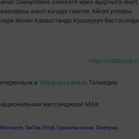
Айгөл Зәйнуллина элеккеге ирен җырчыга янап,
балаларны алып качуда гаепли. Айгөл уллары
ләре белән Казахстанда Кушмурун бистәсендә
http://matbugat.r
интересным в
Telegram-канале
Татмедиа
в национальном мессенджере MАХ:
ВКонтакте
,
ТикТок
,
Ютуб
,
Одноклассники
,
Телеграм
,