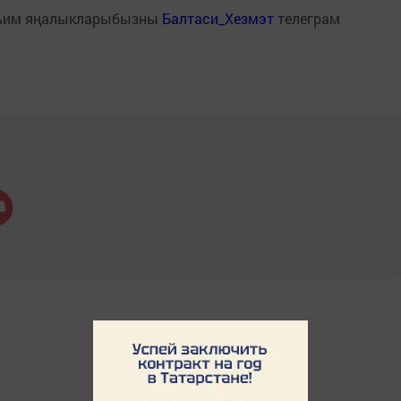
һим яңалыкларыбызны
Балтаси_Хезмэт
телеграм