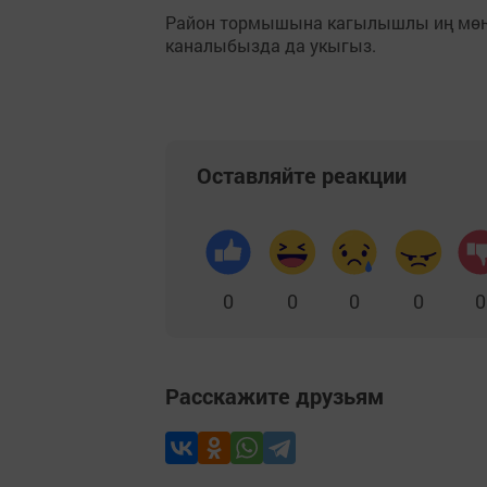
Район тормышына кагылышлы иң мө
каналыбызда да укыгыз.
Оставляйте реакции
0
0
0
0
0
Расскажите друзьям