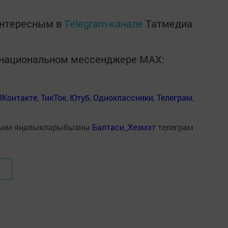
интересным в
Telegram-канале
Татмедиа
в национальном мессенджере MАХ:
ВКонтакте
,
ТикТок
,
Ютуб
,
Одноклассники
,
Телеграм
,
һим яңалыкларыбызны
Балтаси_Хезмэт
телеграм