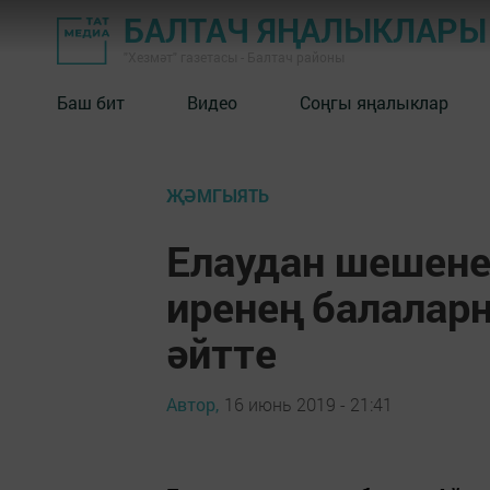
БАЛТАЧ ЯҢАЛЫКЛАРЫ
"Хезмәт" газетасы - Балтач районы
Баш бит
Видео
Соңгы яңалыклар
ҖӘМГЫЯТЬ
Елаудан шешене
иренең балалар
әйтте
Автор,
16 июнь 2019 - 21:41