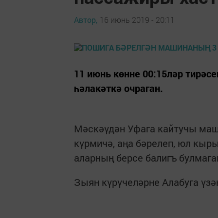
Автор,
16 июнь 2019 - 20:11
11 июнь көнне 00:15ләр тирә
һәлакәткә очраган.
Мәскәүдән Уфага кайтучы ма
күрмичә, аңа бәрелеп, юл кыры
аларның берсе балигъ булмага
Зыян күрүчеләрне Алабуга үзә