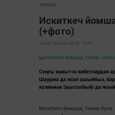
ТӨРЛЕСЕ
Искиткеч йомшак
(+фото)
Автор,
16 июнь 2019 - 18:41
Соңгы вакытта кибетләрдән әр
Шаурма да ясап ашыйбыз, бәр
күзикмәк (кыстыбый) да ясы
Искиткеч йомшак, тәмле була.