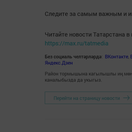
Следите за самым важным и 
Читайте новости Татарстана 
https://max.ru/tatmedia
Без социаль челтәрләрдә
:
ВКонтакте
,
Яндекс.Дзен
Район тормышына кагылышлы иң мө
каналыбызда да укыгыз.
Перейти на страницу новости