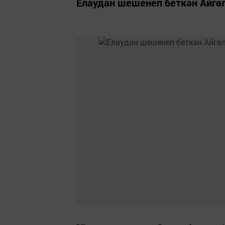
Елаудан шешенеп беткән Айгө