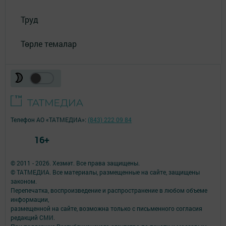
Труд
Төрле темалар
Телефон АО «ТАТМЕДИА»:
(843) 222 09 84
16+
© 2011 - 2026. Хезмәт. Все права защищены.
© ТАТМЕДИА. Все материалы, размещенные на сайте, защищены
законом.
Перепечатка, воспроизведение и распространение в любом объеме
информации,
размещенной на сайте, возможна только с письменного согласия
редакций СМИ.