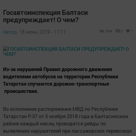
Госавтоинспекция Балтаси
предупреждает! О чем?
Автор,
18 июнь 2019 - 11:11
2368
0
1
Из-за нарушений Правил дорожного движения
водителями автобусов на территории Республики
Татарстан случаются дорожно-транспортные
происшествия.
Во исполнение распоряжения МВД по Республике
Татарстан Р-37 от 5 ноября 2018 года в Балтасинском
районе каждый месяц проводятся рейды по
выявлению нарушителей при пассажирских перевозках.