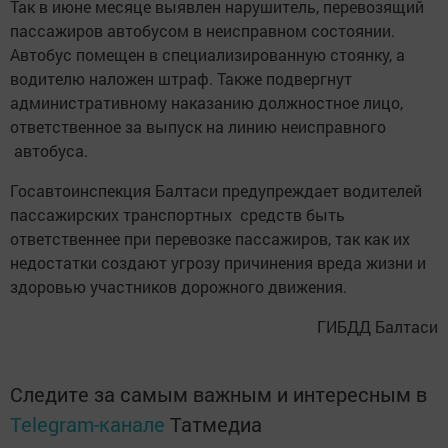
Так в июне месяце выявлен нарушитель, перевозящий
пассажиров автобусом в неисправном состоянии.
Автобус помещен в специализированную стоянку, а
водителю наложен штраф. Также подвергнут
административному наказанию должностное лицо,
ответственное за выпуск на линию неисправного
автобуса.
Госавтоинспекция Балтаси предупреждает водителей
пассажирских транспортных средств быть
ответственнее при перевозке пассажиров, так как их
недостатки создают угрозу причинения вреда жизни и
здоровью участников дорожного движения.
ГИБДД Балтаси
Следите за самым важным и интересным в
Telegram-канале
Татмедиа