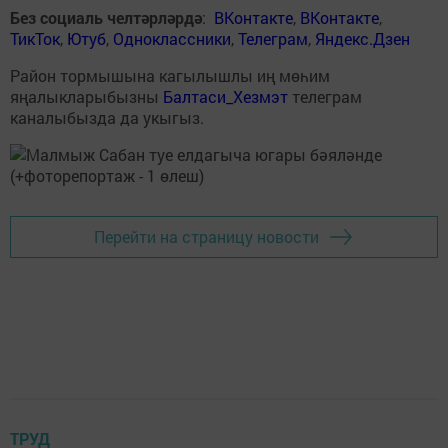
Без социаль челтәрләрдә
:
ВКонтакте
,
ВКонтакте
,
ТикТок
,
Ютуб
,
Одноклассники
,
Телеграм
,
Яндекс.Дзен
Район тормышына кагылышлы иң мөһим
яңалыкларыбызны
Балтаси_Хезмэт
телеграм
каналыбызда да укыгыз.
Перейти на страницу новости
ТРУД