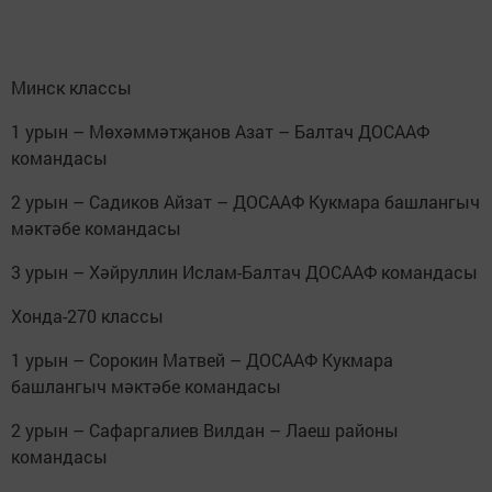
Минск классы
1 урын – Мөхәммәтҗанов Азат – Балтач ДОСААФ
командасы
2 урын – Садиков Айзат – ДОСААФ Кукмара башлангыч
мәктәбе командасы
3 урын – Хәйруллин Ислам-Балтач ДОСААФ командасы
Хонда-270 классы
1 урын – Сорокин Матвей – ДОСААФ Кукмара
башлангыч мәктәбе командасы
2 урын – Сафаргалиев Вилдан – Лаеш районы
командасы