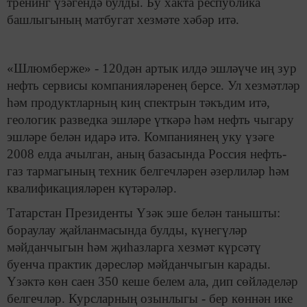
тренинг үзәгендә булды. Бу хакта республика
башлыгының матбугат хезмәте хәбәр итә.
«Шлюмберже» - 120дән артык илдә эшләүче иң зур
нефть сервисы компанияләренең берсе. Ул хезмәтләр
һәм продуктларның киң спектрын тәкъдим итә,
геологик разведка эшләре үткәрә һәм нефть чыгару
эшләре белән идарә итә. Компаниянең уку үзәге
2008 елда ачылган, аның базасында Россия нефть-
газ тармагының техник белгечләрен әзерлиләр һәм
квалификацияләрен күтәрәләр.
Татарстан Президенты Үзәк эше белән танышты:
бораулау җайланмасында булды, күнегүләр
мәйданчыгын һәм җиһазларга хезмәт күрсәтү
буенча практик дәресләр мәйданчыгын карады.
Үзәктә көн саен 350 кеше белем ала, дип сөйләделәр
белгечләр. Курсларның озынлыгы - бер көннән ике