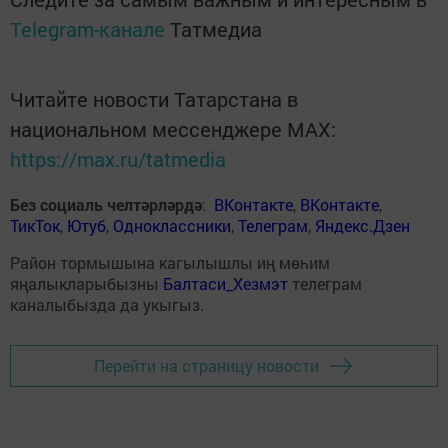
Telegram-канале
Татмедиа
Читайте новости Татарстана в
национальном мессенджере MАХ:
https://max.ru/tatmedia
Без социаль челтәрләрдә
:
ВКонтакте
,
ВКонтакте
,
ТикТок
,
Ютуб
,
Одноклассники
,
Телеграм
,
Яндекс.Дзен
Район тормышына кагылышлы иң мөһим
яңалыкларыбызны
Балтаси_Хезмэт
телеграм
каналыбызда да укыгыз.
Перейти на страницу новости