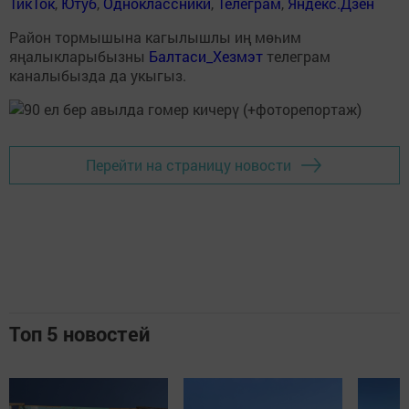
ТикТок
,
Ютуб
,
Одноклассники
,
Телеграм
,
Яндекс.Дзен
Район тормышына кагылышлы иң мөһим
яңалыкларыбызны
Балтаси_Хезмэт
телеграм
каналыбызда да укыгыз.
Перейти на страницу новости
Топ 5 новостей