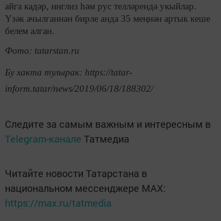
айга кадәр, инглиз һәм рус телләрендә укыйлар.
Үзәк ачылганнан бирле анда 35 меңнән артык кеше
белем алган.
Фото: tatarstan.ru
Бу хакта тулырак: https://tatar-
inform.tatar/news/2019/06/18/188302/
Следите за самым важным и интересным в
Telegram-канале
Татмедиа
Читайте новости Татарстана в
национальном мессенджере MАХ:
https://max.ru/tatmedia