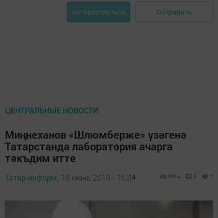
Отправить
Авторизоваться
ЦЕНТРАЛЬНЫЕ НОВОСТИ
Миңнеханов «Шлюмберже» үзәгенә
Татарстанда лаборатория ачарга
тәкъдим итте
Татар-информ,
18 июнь 2019 - 16:34
3214
0
1