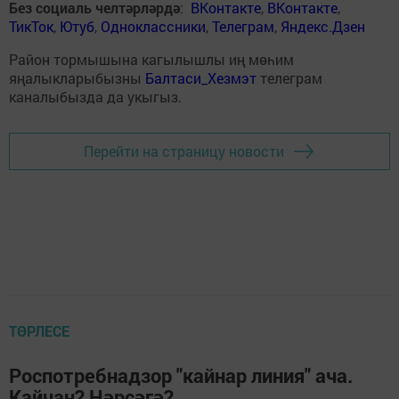
Без социаль челтәрләрдә
:
ВКонтакте
,
ВКонтакте
,
ТикТок
,
Ютуб
,
Одноклассники
,
Телеграм
,
Яндекс.Дзен
Район тормышына кагылышлы иң мөһим
яңалыкларыбызны
Балтаси_Хезмэт
телеграм
каналыбызда да укыгыз.
Перейти на страницу новости
ТӨРЛЕСЕ
Роспотребнадзор "кайнар линия" ача.
Кайчан? Нәрсәгә?