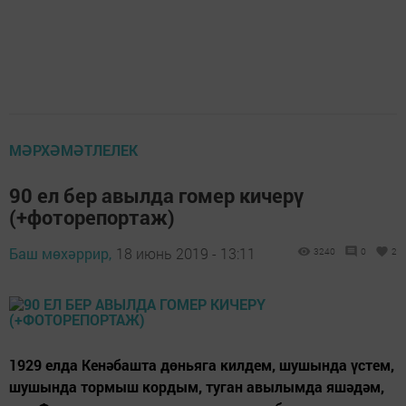
МӘРХӘМӘТЛЕЛЕК
90 ел бер авылда гомер кичерү
(+фоторепортаж)
Баш мөхәррир,
18 июнь 2019 - 13:11
3240
0
2
1929 елда Кенәбашта дөньяга килдем, шушында үстем,
шушында тормыш кордым, туган авылымда яшәдәм,