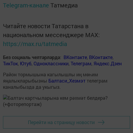
Telegram-канале
Татмедиа
Читайте новости Татарстана в
национальном мессенджере MАХ:
https://max.ru/tatmedia
Без социаль челтәрләрдә
:
ВКонтакте
,
ВКонтакте
,
ТикТок
,
Ютуб
,
Одноклассники
,
Телеграм
,
Яндекс.Дзен
Район тормышына кагылышлы иң мөһим
яңалыкларыбызны
Балтаси_Хезмэт
телеграм
каналыбызда да укыгыз.
Перейти на страницу новости