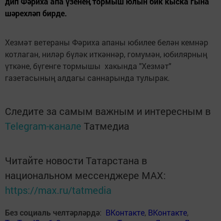
дип Фәриха апа үзенеӊ тормыш юлын бик кыска гына
шәрехләп бирде.
Хезмәт ветераны Фәриха апаны юбилее белән кемнәр
котлаган, ниләр бүләк иткәннәр, гомумән, юбилярның
үткәне, бүгенге тормышы хакында "Хезмәт"
газетасының алдагы саннарында тулырак.
Следите за самым важным и интересным в
Telegram-канале
Татмедиа
Читайте новости Татарстана в
национальном мессенджере MАХ:
https://max.ru/tatmedia
Без социаль челтәрләрдә
:
ВКонтакте
,
ВКонтакте
,