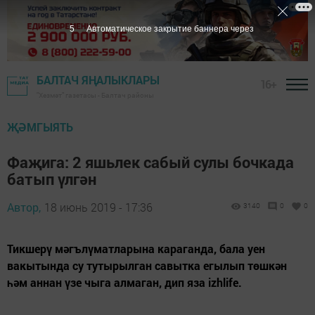
4
Автоматическое закрытие баннера через
БАЛТАЧ ЯҢАЛЫКЛАРЫ
16+
"Хезмәт" газетасы - Балтач районы
ҖӘМГЫЯТЬ
Фаҗига: 2 яшьлек сабый сулы бочкада
батып үлгән
Автор,
18 июнь 2019 - 17:36
3140
0
0
Тикшерү мәгълүматларына караганда, бала уен
вакытында су тутырылган савытка егылып төшкән
һәм аннан үзе чыга алмаган, дип яза izhlife.