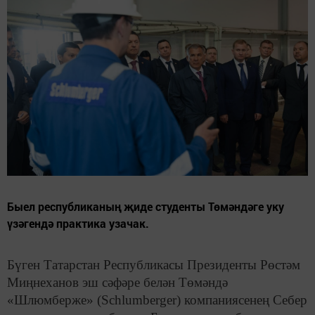
Быел республиканың җиде студенты Төмәндәге уку
үзәгендә практика узачак.
Бүген Татарстан Республикасы Президенты Рөстәм
Миңнеханов эш сәфәре белән Төмәндә
«Шлюмберже» (Schlumberger) компаниясенең Себер