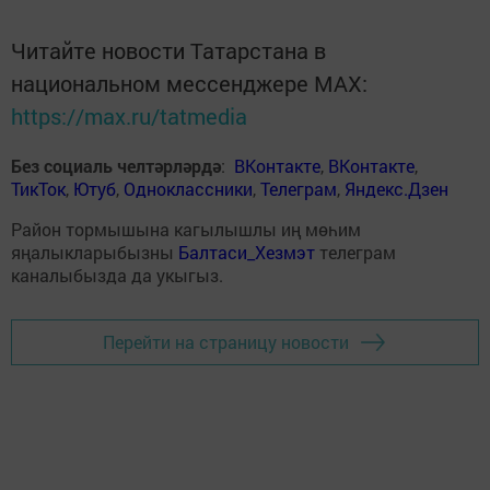
Читайте новости Татарстана в
национальном мессенджере MАХ:
https://max.ru/tatmedia
Без социаль челтәрләрдә
:
ВКонтакте
,
ВКонтакте
,
ТикТок
,
Ютуб
,
Одноклассники
,
Телеграм
,
Яндекс.Дзен
Район тормышына кагылышлы иң мөһим
яңалыкларыбызны
Балтаси_Хезмэт
телеграм
каналыбызда да укыгыз.
Перейти на страницу новости