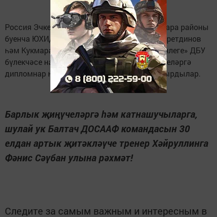
Россия Эчке эшләр министрлыгының Кукмара районы
буенча ЮХИДИ бүлеге начальнигы Ф. К. Фәхретдинов
һәм Кукмара районында «юл хәрәкәте иминлеге» ДБУ
бүлекчәсе начальнигы Е. В. Яковлева җиңүчеләргә
дипломнар һәм кыйммәтле бүләкләр тапшырдылар.
Барлык җиңүчеләргә һәм катнашучыларга,
шулай ук Балтач ДОСААФ командасын 30
елдан артык җитәкләүче тренер Хәйруллинга
Фәнис Сәүбан улына рәхмәт!
Следите за самым важным и интересным в