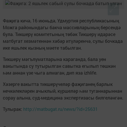
Фаҗига кичә, 16 июньдә, Удмуртия республикасының
Можга районындагы бакча массивларының берсендә
була. Тикшерү комитетының төбәк Тикшерү идарәсе
матбугат хезмәтеннән хәбәр итүләренчә, сулы бочкада
ике яшьлек кызның мәете табылган.
Тикшерү мәгълүматларына караганда, бала уен
вакытында су тутырылган савытка егылып төшкән
һәм аннан үзе чыга алмаган, дип яза izhlife.
Хәзерге вакытта тикшерүчеләр фаҗиганең барлык
нечкәлекләрен ачыклый, күршеләр һәм туганнарыннан
сорау алына, суд-медицина экспертизасы билгеләнгән.
Тулырак:
http://matbugat.ru/news/?id=25631