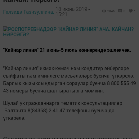
18 июнь 2019 -
Гөлзидә Газизуллина,
2845
0
1
15:21
"Кайнар линия" 21 июнь-5 июль көннәрендә эшләячәк.
"Кайнар линия" икмәк-күмәч һәм кондитер әйберләре
сыйфаты һәм иминлеге мәсьәләләре буенча үткәрелә.
Барлык кызыксындырган сораулар буенча 8 800 555 49
43 номеры буенча шалтыратырга мөмкин.
Шулай ук гражданнарга тематик консультацияләр
Балтачта 8(84368) 2-41-47 телефоны буенча да
үткәрелә.
Следите за самым важным и интересным в