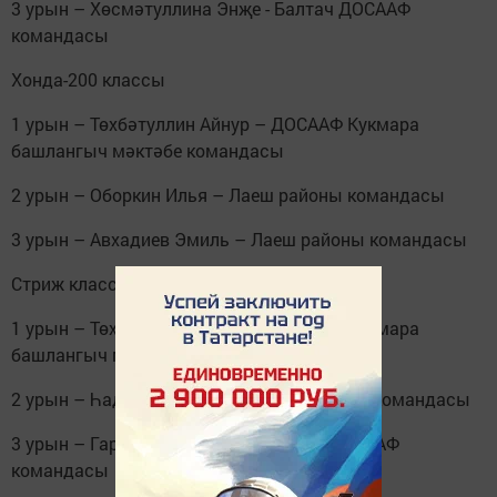
3 урын – Хөсмәтуллина Энҗе - Балтач ДОСААФ
командасы
Хонда-200 классы
1 урын – Төхбәтуллин Айнур – ДОСААФ Кукмара
башлангыч мәктәбе командасы
2 урын – Оборкин Илья – Лаеш районы командасы
3 урын – Авхадиев Эмиль – Лаеш районы командасы
Стриж классы
1 урын – Төхбәтуллин Айнур – ДОСААФ Кукмара
башлангыч мәктәбе командасы
2 урын – Һадиев Кәрим – Балтач ДОСААФ командасы
3 урын – Гарифуллин Данияр-Балтач ДОСААФ
командасы