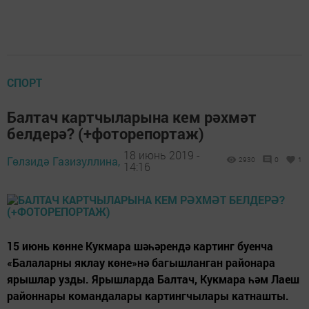
СПОРТ
Балтач картчыларына кем рәхмәт
белдерә? (+фоторепортаж)
18 июнь 2019 -
Гөлзидә Газизуллина,
2930
0
1
14:16
15 июнь көнне Кукмара шәһәрендә картинг буенча
«Балаларны яклау көне»нә багышланган районара
ярышлар узды. Ярышларда Балтач, Кукмара һәм Лаеш
районнары командалары картингчылары катнашты.