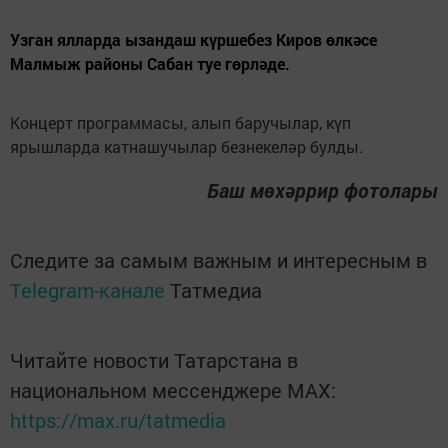
Узган ялларда ызандаш күршебез Киров өлкәсе
Малмыж районы Сабан туе гөрләде.
Концерт программасы, алып баручылар, күп
ярышларда катнашучылар безнекеләр булды.
Баш мөхәррир фотолары
Следите за самым важным и интересным в
Telegram-канале
Татмедиа
Читайте новости Татарстана в
национальном мессенджере MАХ:
https://max.ru/tatmedia