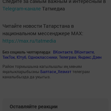
Следите за самым важным и интересным в
Telegram-канале
Татмедиа
Читайте новости Татарстана в
национальном мессенджере MАХ:
https://max.ru/tatmedia
Без социаль челтәрләрдә
:
ВКонтакте
,
ВКонтакте
,
ТикТок
,
Ютуб
,
Одноклассники
,
Телеграм
,
Яндекс.Дзен
Район тормышына кагылышлы иң мөһим
яңалыкларыбызны
Балтаси_Хезмэт
телеграм
каналыбызда да укыгыз.
Оставляйте реакции