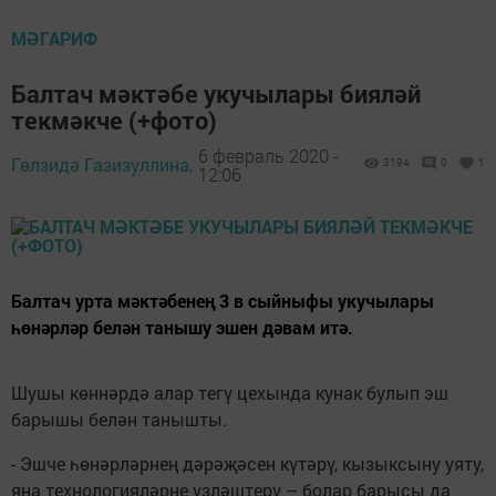
МӘГАРИФ
Балтач мәктәбе укучылары бияләй
текмәкче (+фото)
6 февраль 2020 -
Гөлзидә Газизуллина,
3194
0
1
12:06
Балтач урта мәктәбенең 3 в сыйныфы укучылары
һөнәрләр белән танышу эшен дәвам итә.
Шушы көннәрдә алар тегү цехында кунак булып эш
барышы белән танышты.
- Эшче һөнәрләрнең дәрәҗәсен күтәрү, кызыксыну уяту,
яңа технологияләрне үзләштерү – болар барысы да