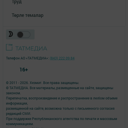
Труд
Төрле темалар
Телефон АО «ТАТМЕДИА»:
(843) 222 09 84
16+
© 2011 - 2026. Хезмәт. Все права защищены.
© ТАТМЕДИА. Все материалы, размещенные на сайте, защищены
законом.
Перепечатка, воспроизведение и распространение в любом объеме
информации,
размещенной на сайте, возможна только с письменного согласия
редакций СМИ.
При поддержке Республиканского агентства по печати и массовым
коммуникациям.