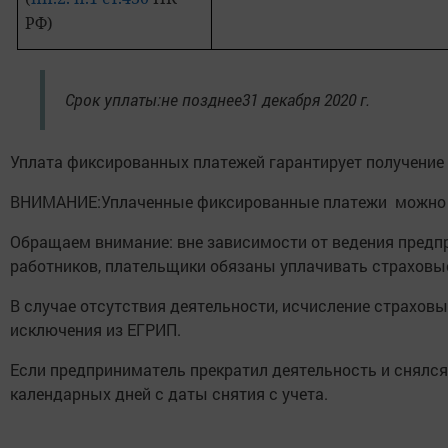
РФ)
Срок уплаты:не позднее31 декабря 2020 г.
Уплата фиксированных платежей гарантирует получение 
ВНИМАНИЕ:Уплаченные фиксированные платежи можно уч
Обращаем внимание: вне зависимости от ведения пред
работников, плательщики обязаны уплачивать страховые
В случае отсутствия деятельности, исчисление страхов
исключения из ЕГРИП.
Если предприниматель прекратил деятельность и снялся 
календарных дней с даты снятия с учета.