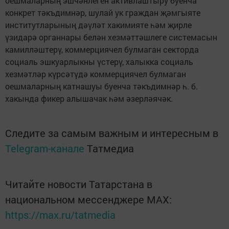
оешмаларның эшчәнлеген активлаштыру буенча
конкрет тәкъдимнәр, шулай ук граждан җәмгыяте
институтларының дәүләт хакимияте һәм җирле
үзидарә органнары белән хезмәттәшлеге системасын
камилләштерү, коммерциячел булмаган секторда
социаль эшкуарлыкны үстерү, халыкка социаль
хезмәтләр күрсәтүдә коммерциячел булмаган
оешмаларның катнашуы буенча тәкъдимнәр һ. б.
хакында фикер алышачак һәм әзерләячәк.
Следите за самым важным и интересным в
Telegram-канале
Татмедиа
Читайте новости Татарстана в
национальном мессенджере MАХ:
https://max.ru/tatmedia