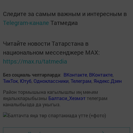
Следите за самым важным и интересным в
Telegram-канале
Татмедиа
Читайте новости Татарстана в
национальном мессенджере MАХ:
https://max.ru/tatmedia
Без социаль челтәрләрдә
:
ВКонтакте
,
ВКонтакте
,
ТикТок
,
Ютуб
,
Одноклассники
,
Телеграм
,
Яндекс.Дзен
Район тормышына кагылышлы иң мөһим
яңалыкларыбызны
Балтаси_Хезмэт
телеграм
каналыбызда да укыгыз.