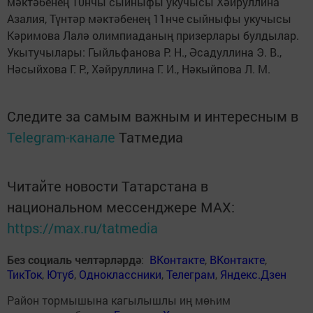
мәктәбенең 10нчы сыйныфы укучысы Хәйруллина
Азалия, Түнтәр мәктәбенең 11нче сыйныфы укучысы
Кәримова Лалә олимпиаданың призерлары булдылар.
Укытучылары: Гыйльфанова Р. Н., Әсадуллина Э. В.,
Нәсыйхова Г. Р., Хәйруллина Г. И., Нәкыйпова Л. М.
Следите за самым важным и интересным в
Telegram-канале
Татмедиа
Читайте новости Татарстана в
национальном мессенджере MАХ:
https://max.ru/tatmedia
Без социаль челтәрләрдә
:
ВКонтакте
,
ВКонтакте
,
ТикТок
,
Ютуб
,
Одноклассники
,
Телеграм
,
Яндекс.Дзен
Район тормышына кагылышлы иң мөһим