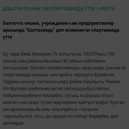
Балтачта оешма, учреждение һәм предприятиеләр
арасында "Балтасиада" дип исемләнгән спартакиада
үтте
Бу чара Бөек Җиӊүнеӊ 75 еллыгына, ТАССРныӊ 100
еллык һәм районыбызныӊ 90 еллык юбилеена
багышлана. Хехмәт коллективлары арасында узачак бу
спартакиада кышкы һәм җәйге төрләргә бүленгән.
Чараны ачылу тантанасында район башлыгы Рамил
Нотфуллин үзебезнеӊ актив катнашуыбыз белән
бәйрәмнәребезне бизәрбез, сугыш кырында ятып
калган һәм инде туган җирләренә кайтып вафат булган
каһарманнарыбызны олыларбыз, гомүмән
тарихыбызга тагы да зуррак игътибар бирербез, дип
җиткерде.