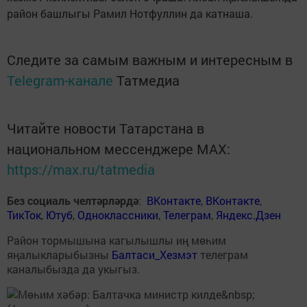
район башлыгы Рамил Нотфуллин да катнаша.
Следите за самым важным и интересным в
Telegram-канале
Татмедиа
Читайте новости Татарстана в
национальном мессенджере MАХ:
https://max.ru/tatmedia
Без социаль челтәрләрдә
:
ВКонтакте
,
ВКонтакте
,
ТикТок
,
Ютуб
,
Одноклассники
,
Телеграм
,
Яндекс.Дзен
Район тормышына кагылышлы иң мөһим
яңалыкларыбызны
Балтаси_Хезмэт
телеграм
каналыбызда да укыгыз.