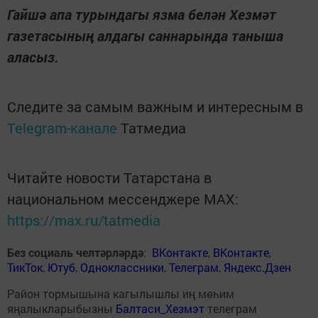
Гайшә апа турындагы язма белән Хезмәт
газетасының алдагы саннарында таныша
аласыз.
Следите за самым важным и интересным в
Telegram-канале
Татмедиа
Читайте новости Татарстана в
национальном мессенджере MАХ:
https://max.ru/tatmedia
Без социаль челтәрләрдә
:
ВКонтакте
,
ВКонтакте
,
ТикТок
,
Ютуб
,
Одноклассники
,
Телеграм
,
Яндекс.Дзен
Район тормышына кагылышлы иң мөһим
яңалыкларыбызны
Балтаси_Хезмэт
телеграм