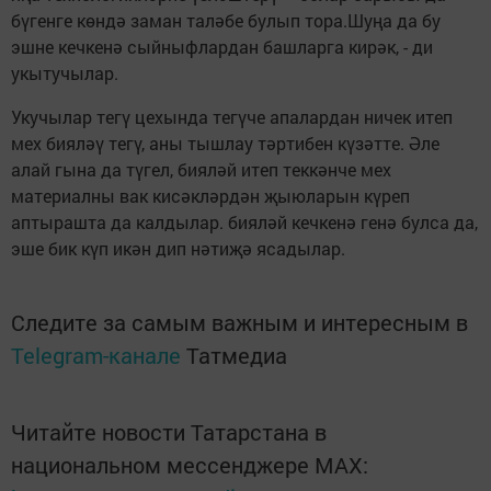
бүгенге көндә заман таләбе булып тора.Шуңа да бу
эшне кечкенә сыйныфлардан башларга кирәк, - ди
укытучылар.
Укучылар тегү цехында тегүче апалардан ничек итеп
мех бияләү тегү, аны тышлау тәртибен күзәтте. Әле
алай гына да түгел, бияләй итеп теккәнче мех
материалны вак кисәкләрдән җыюларын күреп
аптырашта да калдылар. бияләй кечкенә генә булса да,
эше бик күп икән дип нәтиҗә ясадылар.
Следите за самым важным и интересным в
Telegram-канале
Татмедиа
Читайте новости Татарстана в
национальном мессенджере MАХ: