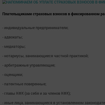
Плательщиками страховых взносов в фиксированном ра
- индивидуальные предприниматели;
- адвокаты;
- медиаторы;
- нотариусы, занимающиеся частной практикой;
- арбитражные управляющие;
- оценщики;
- патентные поверенные;
- главы КФХ (за себя и за членов КФХ);
- иные лица, занимающиеся в установленном законодате