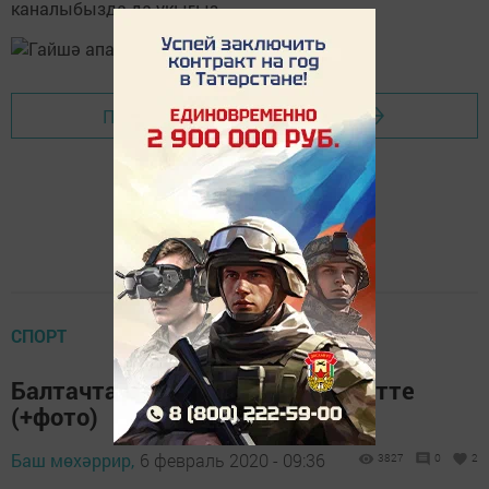
каналыбызда да укыгыз.
Перейти на страницу новости
СПОРТ
Балтачта яңа төр спартакиада үтте
(+фото)
Баш мөхәррир,
6 февраль 2020 - 09:36
3827
0
2