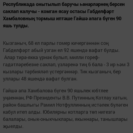
Республикада онытылып баручы һөнәрләрнең берсен
саклап калучы - комган ясау остасы Габделфәрт
Хамбаловның тормыш иптәше Гайшә апага бүген 90
яшь тулды.
Кызганыч, 68 ел парлы гомер кичергәннән соң
Габделфәрт абый узган ел 92 яшендә вафат булды.
Алар тирә-якка үрнәк булып, милли гореф-
гадәтләребезне саклап, үзләренә тиң 6 бала - 3 ир һәм 3
кызлары тәрбияләп үстергәннәр. Тик кызганыч, бер
уллары 48 яшендә вафат булган.
Гайшә апа Хамбалова бүген 90 яшьлек юбтлее
уңаеннан, РФ Президенты В.В. Путинның Котлау хатын,
район башлыгы Рамил Нотфуллинның истәлек бүләген
кабул итеп алды. Юбилярны котларга төп нигезгә
балалары, онык-оныкчыклары, якыннары, танышлары
җыелды.