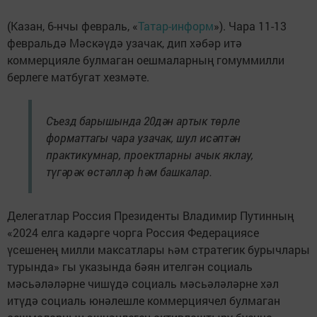
(Казан, 6-нчы февраль, «
Татар-информ
»). Чара 11-13
февральдә Мәскәүдә узачак, дип хәбәр итә
коммерцияле булмаган оешмаларның гомуммилли
берлеге матбугат хезмәте.
Съезд барышында 20дән артык төрле
форматтагы чара узачак, шул исәптән
практикумнар, проектларны ачык яклау,
түгәрәк өстәлләр һәм башкалар.
Делегатлар Россия Президенты Владимир Путинның
«2024 елга кадәрге чорга Россия Федерациясе
үсешенең милли максатлары һәм стратегик бурычлары
турында» гы указында бәян ителгән социаль
мәсьәләләрне чишүдә социаль мәсьәләләрне хәл
итүдә социаль юнәлешле коммерциячел булмаган