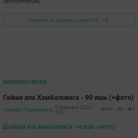
Перейти на страницу новости
МӘРХӘМӘТЛЕЛЕК
Гайшә апа Хамбаловага - 90 яшь (+фото)
6 февраль 2020 -
Гөлзидә Газизуллина,
3381
1
2
10:51