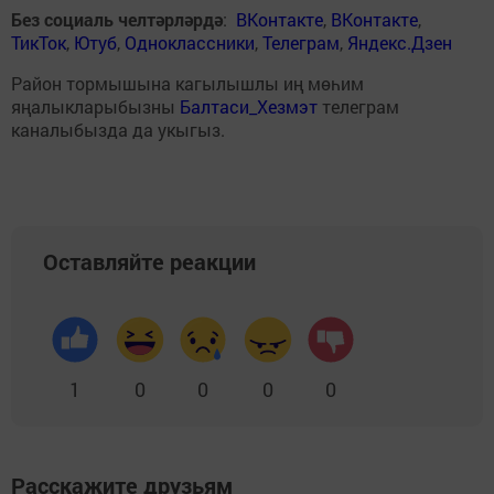
Без социаль челтәрләрдә
:
ВКонтакте
,
ВКонтакте
,
ТикТок
,
Ютуб
,
Одноклассники
,
Телеграм
,
Яндекс.Дзен
Район тормышына кагылышлы иң мөһим
яңалыкларыбызны
Балтаси_Хезмэт
телеграм
каналыбызда да укыгыз.
Оставляйте реакции
1
0
0
0
0
Расскажите друзьям