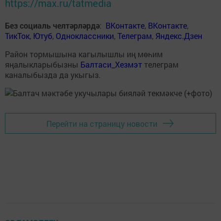
https://max.ru/tatmedia
Без социаль челтәрләрдә
:
ВКонтакте
,
ВКонтакте
,
ТикТок
,
Ютуб
,
Одноклассники
,
Телеграм
,
Яндекс.Дзен
Район тормышына кагылышлы иң мөһим
яңалыкларыбызны
Балтаси_Хезмэт
телеграм
каналыбызда да укыгыз.
Перейти на страницу новости