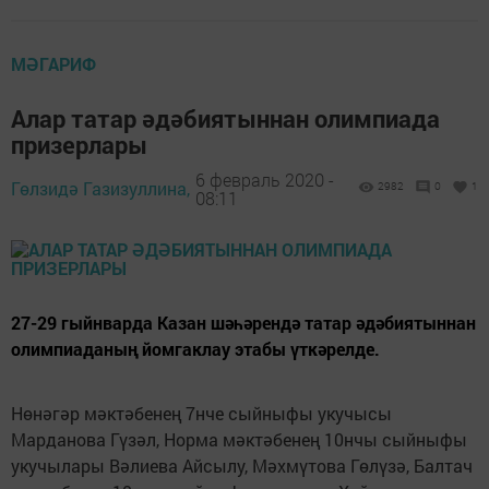
МӘГАРИФ
Алар татар әдәбиятыннан олимпиада
призерлары
6 февраль 2020 -
Гөлзидә Газизуллина,
2982
0
1
08:11
27-29 гыйнварда Казан шәһәрендә татар әдәбиятыннан
олимпиаданың йомгаклау этабы үткәрелде.
Нөнәгәр мәктәбенең 7нче сыйныфы укучысы
Марданова Гүзәл, Норма мәктәбенең 10нчы сыйныфы
укучылары Вәлиева Айсылу, Мәхмүтова Гөлүзә, Балтач