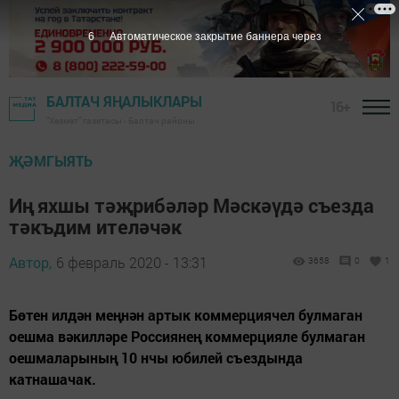
5
Автоматическое закрытие баннера через
БАЛТАЧ ЯҢАЛЫКЛАРЫ
16+
"Хезмәт" газетасы - Балтач районы
ҖӘМГЫЯТЬ
Иң яхшы тәҗрибәләр Мәскәүдә съезда
тәкъдим ителәчәк
Автор,
6 февраль 2020 - 13:31
3658
0
1
Бөтен илдән меңнән артык коммерциячел булмаган
оешма вәкилләре Россиянең коммерцияле булмаган
оешмаларының 10 нчы юбилей съездында
катнашачак.