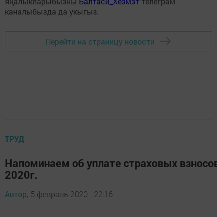
яңалыкларыбызны
Балтаси_Хезмэт
телеграм
каналыбызда да укыгыз.
Перейти на страницу новости
ТРУД
Напоминаем об уплате страховых взносо
2020г.
Автор,
5 февраль 2020 - 22:16