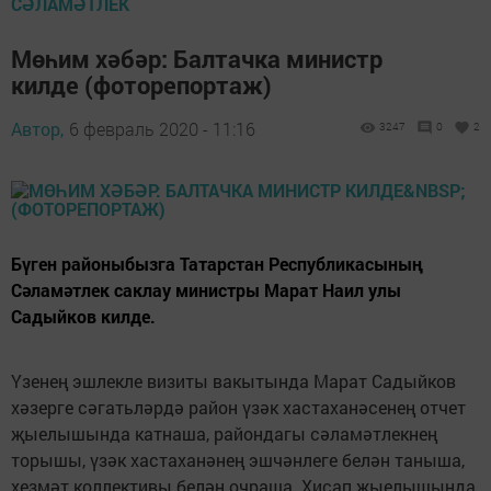
СӘЛАМӘТЛЕК
Мөһим хәбәр: Балтачка министр
килде (фоторепортаж)
Автор,
6 февраль 2020 - 11:16
3247
0
2
Бүген районыбызга Татарстан Республикасының
Сәламәтлек саклау министры Марат Наил улы
Садыйков килде.
Үзенең эшлекле визиты вакытында Марат Садыйков
хәзерге сәгатьләрдә район үзәк хастаханәсенең отчет
җыелышында катнаша, райондагы сәламәтлекнең
торышы, үзәк хастаханәнең эшчәнлеге белән таныша,
хезмәт коллективы белән очраша. Хисап җыелышында