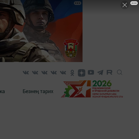
ка
Безнең тарих