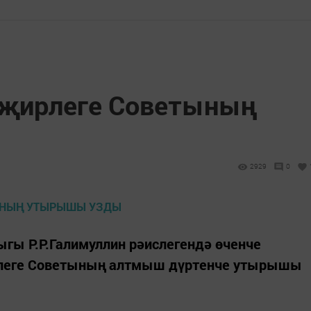
 җирлеге Советының
2929
0
гы Р.Р.Галимуллин рәислегендә өченче
еге Советының алтмыш дүртенче утырышы