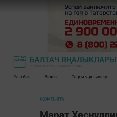
БАЛТАЧ ЯҢАЛЫКЛАРЫ
"Хезмәт" газетасы - Балтач районы
Баш бит
Видео
Соңгы яңалыклар
ҖӘМГЫЯТЬ
Марат Хөснулли