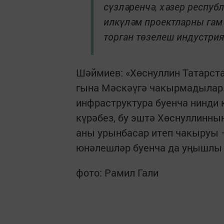
сүзләренчә, хәзер респуб
илкүләм проектларны гам
торган төзелеш индустри
Шәймиев: «Хөснуллин Татарста
гына Мәскәүгә чакырмадылар. 
инфраструктура буенча нинди 
күрәбез, бу эштә Хөснуллинны
аны урынбасар итеп чакыруы 
юнәлешләр буенча да уңышлы һ
фото: Рамил Гали