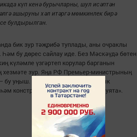
ликада күп кенә бурычларны, шул исәптән
әлгә ашыруны хәл итәргә мөмкинлек бирә
ясе булдырылган.
нда бик зур тәҗрибә туплады, аны очраклы
Һәм бу дөрес сайлау иде. Без Мәскәүдә бөтен
киң күләмле үзгәртеп корулар барганын
ң хезмәте зур. Яңа РФ Премьер-министрының
— бу уңыш. Бу яңа Хөкүмәтнең барлык
әм конструктив эшләячәгенә өмет уята».