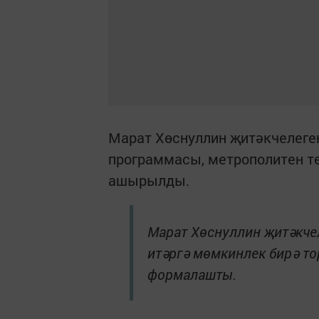
Марат Хөснуллин җитәкчелеген
программасы, метрополитен т
ашырылды.
Марат Хөснуллин җитәкчел
итәргә мөмкинлек бирә то
формалашты.