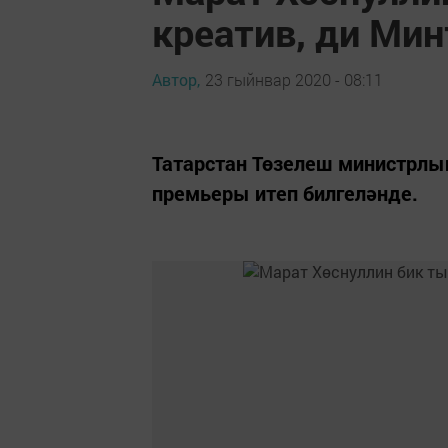
креатив, ди Ми
Автор,
23 гыйнвар 2020 - 08:11
Татарстан Төзелеш министрлы
премьеры итеп билгеләнде.