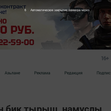
5
Автоматическое закрытие баннера через
16+
Азьлане
Реклама
Редакция
Подпис
н бик тырыш, намуслы,