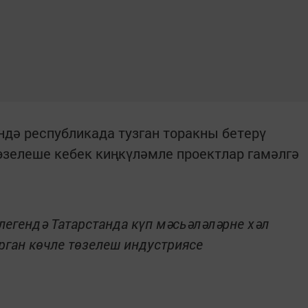
дә республикада тузган торакны бетерү
өзелеше кебек киңкүләмле проектлар гамәлгә
егендә Татарстанда күп мәсьәләләрне хәл
рган көчле төзелеш индустриясе