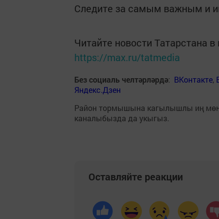
Следите за самым важным и 
Читайте новости Татарстана 
https://max.ru/tatmedia
Без социаль челтәрләрдә
:
ВКонтакте
,
Яндекс.Дзен
Район тормышына кагылышлы иң мө
каналыбызда да укыгыз.
Оставляйте реакции