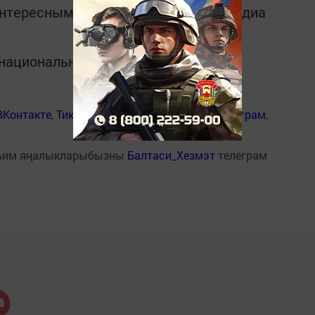
интересным в
Telegram-канале
Татмедиа
в национальном мессенджере MАХ:
ВКонтакте
,
ТикТок
,
Ютуб
,
Одноклассники
,
Телеграм
,
һим яңалыкларыбызны
Балтаси_Хезмэт
телеграм