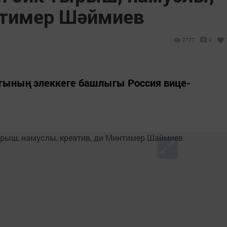
нтимер Шәймиев
2737
0
гының элеккеге башлыгы Россия вице-