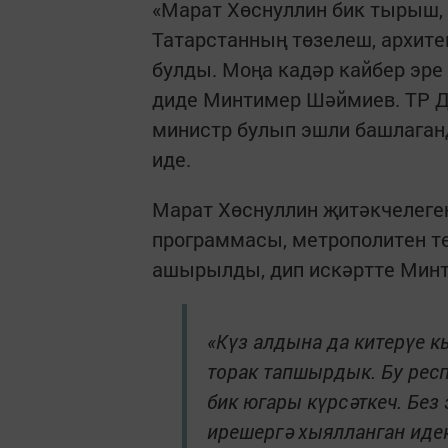
«Марат Хөснуллин бик тырыш, 
Татарстанның төзелеш, архит
булды. Моңа кадәр кайбер эре
диде Минтимер Шәймиев. ТР Д
министр булып эшли башлаган
иде.
Марат Хөснуллин җитәкчелеген
программасы, метрополитен т
ашырылды, дип искәртте Мин
«Күз алдына да китерүе кы
торак тапшырдык. Бу респ
бик югары күрсәткеч. Без 
ирешергә хыялланган иде