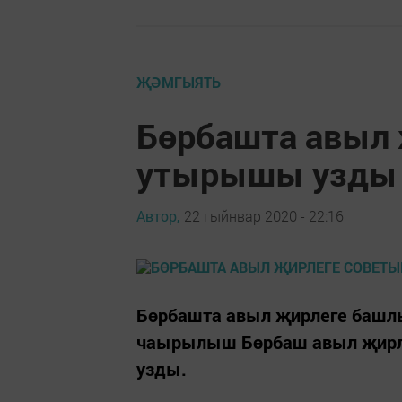
ҖӘМГЫЯТЬ
Бөрбашта авыл
утырышы узды
Автор,
22 гыйнвар 2020 - 22:16
Бөрбашта авыл җирлеге башлы
чаырылыш Бөрбаш авыл җирл
узды.