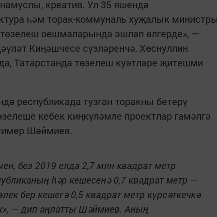
намуслы, креатив. Ул 35 яшендә
ектура һәм торак-коммуналь хуҗалык министр
 төзелеш оешмаларында эшләп өлгерде», —
әүләт Киңәшчесе сүзләренчә, Хөснуллин
да, Татарстанда төзелеш куәтләре җитешми
дә республикада тузган торакны бетерү
өзелеше кебек киңкүләмле проектлар гамәлгә
тимер Шәймиев.
ен, без 2019 елда 2,7 млн квадрат метр
убликаның һәр кешесенә 0,7 квадрат метр —
элек бер кешегә 0,5 квадрат метр күрсәткечкә
к», — дип аңлатты Шәймиев. Аның