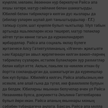
күңелле, мөлаем, йөзеннән нур бөркелүче Рәйсә апа
яхшы хәтере, матур сөйләме белән шаккатырды.
Юбилей белән тәбрикләргә килгән дус кызлары да
(әбиләр үзләрен шулай дип таныштырдылар -
Г.Г.
)
тапкыр сүзле, шат күңелле булып чыктылар. Мул табын
артында яшьлекләрен искә төшереп, матур теләкләр
әйтеп туган көнне тагын да күркәмләндереп
җибәрделәр. Рәйсә апа социаль яклау бүлеге
җитәкчесе Алсу Гатиятуллинаның, «Игенче» җәмгыяте
һәм Карадуган авыл җирлегеннән килгән вәкил¬ләрнең
тәбрикләү сүзләрен, истәлек бүләкләрен зур рәхмәтләр
белән кабул итте. Аклык, пакьлек ха¬кимлек иткән бу
йортта сокландырган да, шаккатырган да күренешләр
бик күп булды. Юбилейга килгәч, Рәйсә апабызның ике
исемле, әле алай гына да түгел, ике фамилияле булуын
да белдек. Юбилярны якыннан белүчеләр өчен ул Рәйсә
Низамиева булса, документта Әкълимә Гаптелбәрова
булып йөри икән. Рәйсә апаның якыннары моның
сәбәбен түбәндәгечә аңлата. Баксаң, Рәйсә апа мулла