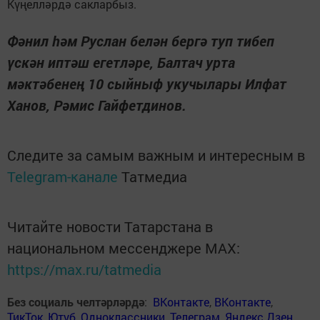
Күңелләрдә сакларбыз.
Фәнил һәм Руслан белән бергә туп тибеп
үскән иптәш егетләре, Балтач урта
мәктәбенең 10 сыйныф укучылары Илфат
Ханов, Рәмис Гайфетдинов.
Следите за самым важным и интересным в
Telegram-канале
Татмедиа
Читайте новости Татарстана в
национальном мессенджере MАХ:
https://max.ru/tatmedia
Без социаль челтәрләрдә
:
ВКонтакте
,
ВКонтакте
,
ТикТок
,
Ютуб
,
Одноклассники
,
Телеграм
,
Яндекс.Дзен