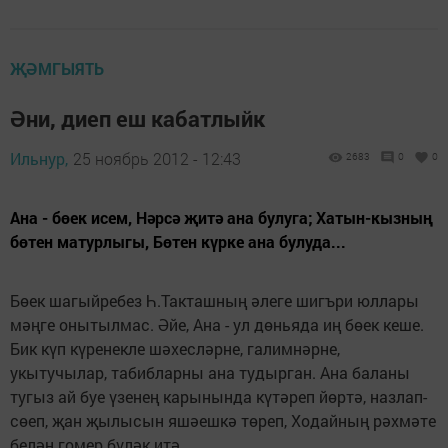
ҖӘМГЫЯТЬ
Әни, диеп еш кабатлыйк
Ильнур,
25 ноябрь 2012 - 12:43
2683
0
0
Ана - бөек исем, Нәрсә җитә ана булуга; Хатын-кызның
бөтен матурлыгы, Бөтен күрке ана булуда...
Бөек шагыйребез Һ.Такташның әлеге шигъри юллары
мәңге онытылмас. Әйе, Ана - ул дөньяда иң бөек кеше.
Бик күп күренекле шәхесләрне, галимнәрне,
укытучылар, табибларны ана тудырган. Ана баланы
тугыз ай буе үзенең карынында күтәреп йөртә, назлап-
сөеп, җан җылысын яшәешкә төреп, Ходайның рәхмәте
белән гомер бүләк итә.