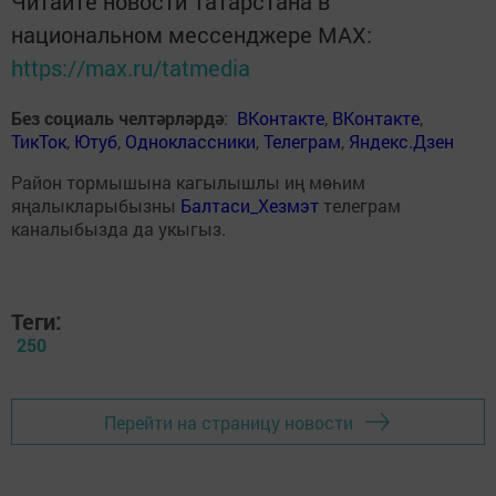
Читайте новости Татарстана в
национальном мессенджере MАХ:
https://max.ru/tatmedia
Без социаль челтәрләрдә
:
ВКонтакте
,
ВКонтакте
,
ТикТок
,
Ютуб
,
Одноклассники
,
Телеграм
,
Яндекс.Дзен
Район тормышына кагылышлы иң мөһим
яңалыкларыбызны
Балтаси_Хезмэт
телеграм
каналыбызда да укыгыз.
Теги:
250
Перейти на страницу новости