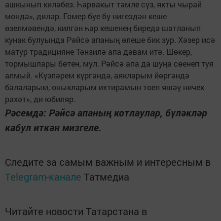
ашкынып киләбез. Һәрвакыт тәмле сүз, якты чырай
монда», диләр. Гомер буе бу нигездән кеше
өзелмәвендә, килгән һәр кешенең биредә шатланып
кунак булуында Рәйсә апаның өлеше бик зур. Хәзер исә
матур традицияне Тәнзилә апа дәвам итә. Шөкер,
тормышлары бөтен, мул. Рәйсә апа да шуңа сөенеп туя
алмый. «Күзләрем күргәндә, аякларым йөргәндә
балаларым, оныкларым ихтирамын тоеп яшәү ничек
рәхәт», ди юбиляр.
Рәсемдә: Рәйсә апаның котлаулар, бүләкләр
кабул иткән мизгеле.
Следите за самым важным и интересным в
Telegram-канале
Татмедиа
Читайте новости Татарстана в