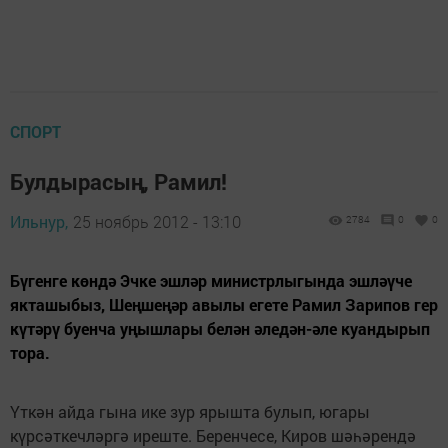
СПОРТ
Булдырасың, Рамил!
Ильнур,
25 ноябрь 2012 - 13:10
2784
0
0
Бүгенге көндә Эчке эшләр министрлыгында эшләүче
якташыбыз, Шеңшеңәр авылы егете Рамил Зарипов гер
күтәрү буенча уңышлары белән әледән-әле куандырып
тора.
Үткән айда гына ике зур ярышта булып, югары
күрсәткечләргә иреште. Беренчесе, Киров шәһәрендә