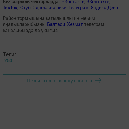
Без социаль челтәрләрдә
:
ВКонтакте
,
ВКонтакте
,
ТикТок
,
Ютуб
,
Одноклассники
,
Телеграм
,
Яндекс.Дзен
Район тормышына кагылышлы иң мөһим
яңалыкларыбызны
Балтаси_Хезмэт
телеграм
каналыбызда да укыгыз.
Теги:
250
Перейти на страницу новости