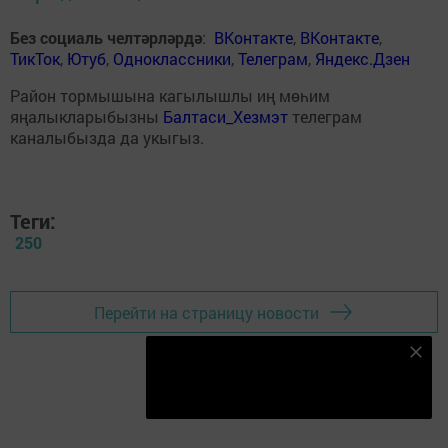
Без социаль челтәрләрдә
:
ВКонтакте
,
ВКонтакте
,
ТикТок
,
Ютуб
,
Одноклассники
,
Телеграм
,
Яндекс.Дзен
Район тормышына кагылышлы иң мөһим
яңалыкларыбызны
Балтаси_Хезмэт
телеграм
каналыбызда да укыгыз.
Теги:
250
Перейти на страницу новости
Безнең Яндекс Дзен каналына языл
Подписаться