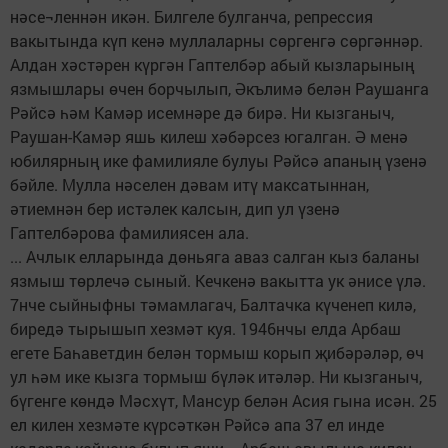
нәсе¬леннән икән. Билгеле булганча, репрессия
вакытында күп кенә муллаларны сөргенгә сөргәннәр.
Алдан хәстәрен күргән Гаптелбәр абый кызларының
язмышлары өчен борчылып, Әкълимә белән Раушанга
Рәйсә һәм Камәр исемнәре дә бирә. Ни кызганыч,
Раушан-Камәр яшь килеш хәбәрсез югалган. Ә менә
юбилярның ике фамилияле булуы Рәйсә апаның үзенә
бәйле. Мулла нәселен дәвам итү максатыннан,
әтиемнән бер истәлек калсын, дип ул үзенә
Гаптелбәрова фамилиясен ала.
... Ачлык елларында дөньяга аваз салган кыз баланы
язмыш төрлечә сыный. Кечкенә вакытта ук әнисе үлә.
7нче сыйныфны тәмамлагач, Балтачка күченеп килә,
биредә тырышып хезмәт куя. 1946нчы елда Арбаш
егете Баһаветдин белән тормыш корып җибәрәләр, өч
ул һәм ике кызга тормыш бүләк итәләр. Ни кызганыч,
бүгенге көндә Мәсхүт, Мансур белән Асия гына исән. 25
ел килен хезмәте күрсәткән Рәйсә апа 37 ел инде