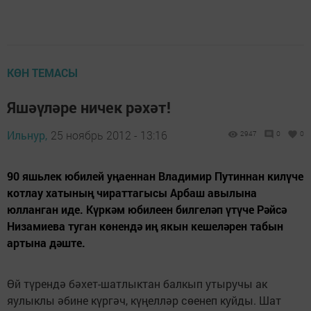
КӨН ТЕМАСЫ
Яшәүләре ничек рәхәт!
Ильнур,
25 ноябрь 2012 - 13:16
2947
0
0
90 яшьлек юбилей уңаеннан Владимир Путиннан килүче
котлау хатының чираттагысы Арбаш авылына
юлланган иде. Күркәм юбилеен билгеләп үтүче Рәйсә
Низамиева туган көнендә иң якын кешеләрен табын
артына дәште.
Өй түрендә бәхет-шатлыктан балкып утыручы ак
яулыклы әбине күргәч, күңелләр сөенеп куйды. Шат