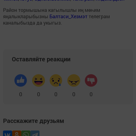
Район тормышына кагылышлы иң мөһим
яңалыкларыбызны
Балтаси_Хезмэт
телеграм
каналыбызда да укыгыз.
Оставляйте реакции
0
0
0
0
0
Расскажите друзьям