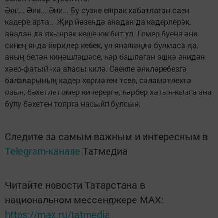
Әни... Әни... Әни... Бу сүзне ешрак кабатлаган саен
кадере арта... Җир йөзендә анадан да кадерлерәк,
анадан да якынрак кеше юк бит ул. Гомер буена әни
синең янда йөридер кебек, ул янәшәңдә булмаса да,
аның белән киңәшләшәсе, һәр башлаган эшкә әнидән
хәер-фатый¬ха аласы килә. Сөекле әниләребезгә
балаларының кадер-хөрмәтен тоеп, сәламәтлектә
озын, бәхетле гомер кичерергә, һәрбер хатын-кызга ана
булу бәхетен тоярга насыйп булсын.
Следите за самым важным и интересным в
Telegram-канале
Татмедиа
Читайте новости Татарстана в
национальном мессенджере MАХ:
https://max.ru/tatmedia