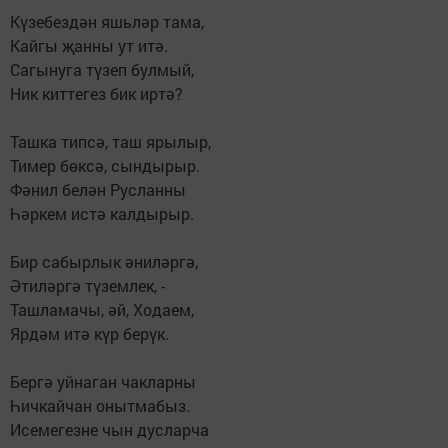
Күзебездән яшьләр тама,
Кайгы җанны ут итә.
Сагынуга түзеп булмый,
Ник киттегез бик иртә?
Ташка типсә, таш ярылыр,
Тимер бөксә, сындырыр.
Фәнил белән Русланны
Һәркем истә калдырыр.
Бир сабырлык әниләргә,
Әтиләргә түземлек, -
Ташламачы, әй, Ходаем,
Ярдәм итә күр берүк.
Бергә уйнаган чакларны
Һичкайчан онытмабыз.
Исемегезне чын дусларча