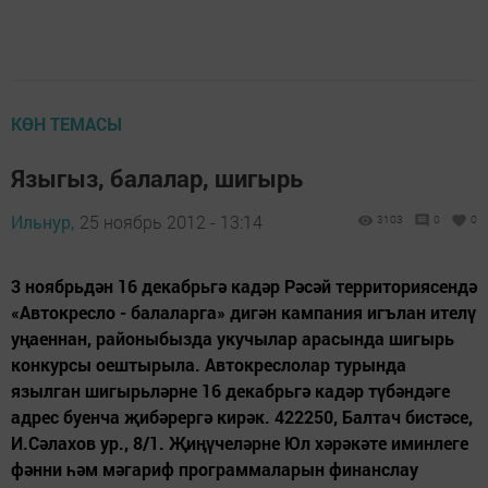
КӨН ТЕМАСЫ
Языгыз, балалар, шигырь
Ильнур,
25 ноябрь 2012 - 13:14
3103
0
0
3 ноябрьдән 16 декабрьгә кадәр Рәсәй территориясендә
«Автокресло - балаларга» дигән кампания игълан ителү
уңаеннан, районыбызда укучылар арасында шигырь
конкурсы оештырыла. Автокреслолар турында
язылган шигырьләрне 16 декабрьгә кадәр түбәндәге
адрес буенча җибәрергә кирәк. 422250, Балтач бистәсе,
И.Сәлахов ур., 8/1. Җиңүчеләрне Юл хәрәкәте иминлеге
фәнни һәм мәгариф программаларын финанслау