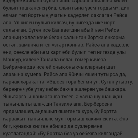
кадерле кайнана булып яши. «Арбаш авылына килен
булып төшкәненең биш елын гына үзем тордым», дип
елмая төп йортның учагын кадерләп саклаган Рәйсә
апа. Ул килен булып килгәч, бу нигездә ике йорт
салынган. Бүген исә Баһаветдин абый һәм Рәйсә
апаның хәләл көче белән салынган йортка янкорма
өстәп, заманча итеп үзгәрткәннәр. Рәйсә апа кадерле
әни, сөекле әби һәм карт әби булып төп нигездә улы
Мансур, килене Тәнзилә белән гомер кичерә.
Бәйрәмнәрдә исә өй онык-оныкчыкларның шат
авазына күмелә. Рәйсә апа 90нчы яшен тутырса да,
һәрчак хәрәкәттә. «Эшсез тора белми ул. Суган утырту,
бәрәңге чүбе утау кебек бакча эшләрен үзе башкара.
Яшьләргә ышанмаганга түгел, ә үзенә шуннан җан
тынычлыгы ала», ди Тәнзилә апа. Бер-берсенә
ярдәмләшеп, аңлашып яшәгәнгә күрә, бу йортта
һәрвакыт тынычлык, мул тормыш хакимлек итә. Әнә
бит, кунакка килгән әбиләр дә сүзләремне
куәтләгәндәй: «Бу йортка без үз өебезгә килгәндәй