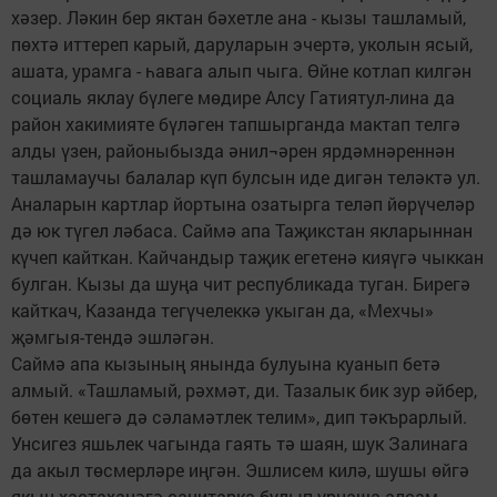
хәзер. Ләкин бер яктан бәхетле ана - кызы ташламый,
пөхтә иттереп карый, даруларын эчертә, уколын ясый,
ашата, урамга - һавага алып чыга. Өйне котлап килгән
социаль яклау бүлеге мөдире Алсу Гатиятул-лина да
район хакимияте бүләген тапшырганда мактап телгә
алды үзен, районыбызда әнил¬әрен ярдәмнәреннән
ташламаучы балалар күп булсын иде дигән теләктә ул.
Аналарын картлар йортына озатырга теләп йөрүчеләр
дә юк түгел ләбаса. Саймә апа Таҗикстан якларыннан
күчеп кайткан. Кайчандыр таҗик егетенә кияүгә чыккан
булган. Кызы да шуңа чит республикада туган. Бирегә
кайткач, Казанда тегүчелеккә укыган да, «Мехчы»
җәмгыя-тендә эшләгән.
Саймә апа кызының янында булуына куанып бетә
алмый. «Ташламый, рәхмәт, ди. Тазалык бик зур әйбер,
бөтен кешегә дә сәламәтлек телим», дип тәкърарлый.
Унсигез яшьлек чагында гаять тә шаян, шук Залинага
да акыл төсмерләре иңгән. Эшлисем килә, шушы өйгә
якын хастаханәгә санитарка булып урнаша алсам,