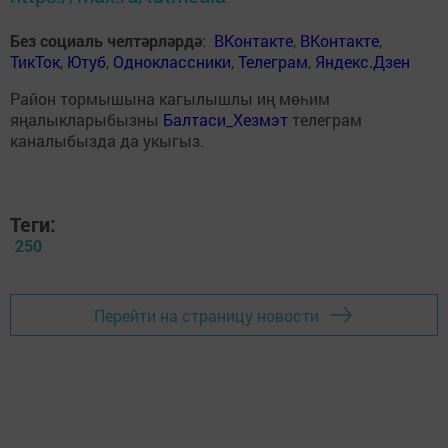
Без социаль челтәрләрдә
:
ВКонтакте
,
ВКонтакте
,
ТикТок
,
Ютуб
,
Одноклассники
,
Телеграм
,
Яндекс.Дзен
Район тормышына кагылышлы иң мөһим
яңалыкларыбызны
Балтаси_Хезмэт
телеграм
каналыбызда да укыгыз.
Теги:
250
Перейти на страницу новости