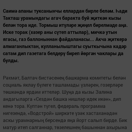
Саимә апаны туксанынчы еллардан бирле беләм. Һади
Такташ урамындагы агач баракта буй җиткән кызы
белән тора иде. Тормыш итүләре җиңел бирелмәде аңа.
Иске торак (хәзер аны сүтеп аттылар), мичкә утын
ягасы, газ баллоныннан файдаланасы... Акча җиткерә
алмаганлыктан, кулланылыштагы суыткычына кадәр
сатам дип газетага белдерү биреп йөргән чаклары да
булды.
Рәхмәт, Балтач бистәсенең башкарма комитеты белән
социаль яклау бүлеге ташламады үзләрен, гозерләре
төшкәндә ярдәм иттеләр. Шуңа да кызы Залина
андагыларга «Сездән башка нишләр идек икән», дип
кенә тора. Күптән түгел, федераль программа
нигезендә, «Водстрой» ширкәте үзәк хастаханәдән
аскы урамнарның берсендә яңа йорт салып бирде. Бик
матур итеп салганнар, төзелешнең башыннан ахырына