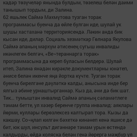
кадәр төзүчеләр янында булдым, төзелеш белән даими
танышып тордым, ди Залина.
62 яшьлек Саймә Мәхмүтова тузган торак
программасы буенча да өйле булган иде, шулай ук
шушы хастаханә территориясендә. Ләкин анда бик
кысан иде, диләр. Социаль хезмәткәр Гөлнара Якупова
Саймә апаның мәрхүм әтисенең сугыш инвалиды
икәнлеген белгәч, «Ве¬тераннарга торак»
программасына да кереп буласын белдерә. Шулай
итеп, Залина янәдән кирәкле документларны юнәтеп,
әнисе белән икенче яңа йортка күчте. Тузган торак
буенча бирелгәне дәүләткә калды, анысына инде бер
ялгыз әбине урнаштырганнар. Кыз да, әни дә бик шат.
Тик... тумыштан инвалид Саймә апаның сәламәтлеге
тәмам бетте, ул хәзер беренче группа инвалид: аяклары
йөрми, куллары берөзлексез калтырап тора. Кызы да
какшау. Со¬ңлап килгән бәхеткә кинәнеп кенә яшисе дә
бит, юк шул, инсульт дигәннәре тәмам урын өстендә
калдырды, өйдә коляска белән генә йөрергә мәҗбүр ул