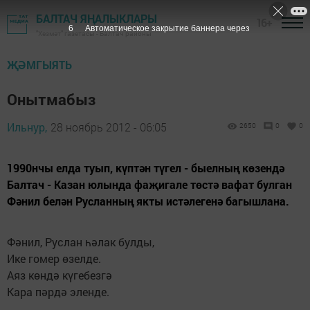
БАЛТАЧ ЯҢАЛЫКЛАРЫ
16+
5
Автоматическое закрытие баннера через
"Хезмәт" газетасы - Балтач районы
ҖӘМГЫЯТЬ
Онытмабыз
Ильнур,
28 ноябрь 2012 - 06:05
2650
0
0
1990нчы елда туып, күптән түгел - быелның көзендә
Балтач - Казан юлында фаҗигале төстә вафат булган
Фәнил белән Русланның якты истәлегенә багышлана.
Фәнил, Руслан һәлак булды,
Ике гомер өзелде.
Аяз көндә күгебезгә
Кара пәрдә эленде.