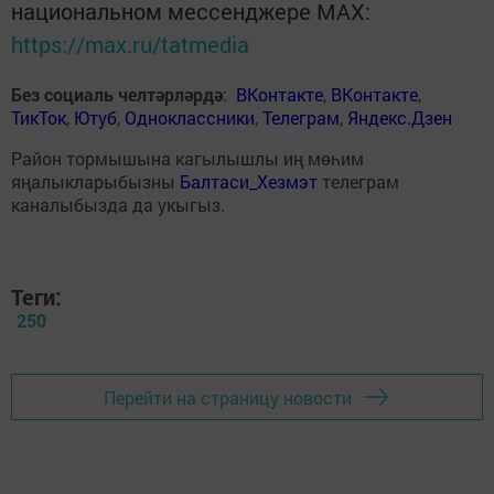
национальном мессенджере MАХ:
https://max.ru/tatmedia
Без социаль челтәрләрдә
:
ВКонтакте
,
ВКонтакте
,
ТикТок
,
Ютуб
,
Одноклассники
,
Телеграм
,
Яндекс.Дзен
Район тормышына кагылышлы иң мөһим
яңалыкларыбызны
Балтаси_Хезмэт
телеграм
каналыбызда да укыгыз.
Теги:
250
Перейти на страницу новости