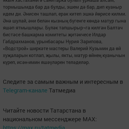
тормышымда бар да булды, эшем дә бар, дип куаныр
идем ди. Әнисен ташлап, ерак китеп эшкә йөрисе килми.
Әнә шулай, әни белән кызның бүгенге көндә матур гына
яшәп ятмышлары. Бүләк тапшырыр¬га килгән Балтач
бистәсе башкарма комитеты җитәкчесе Илдар
Габдрахманов, урынбасары Нурия Зарипова,
«Водстрой» ширкәте мастеры Валерий Кузьмин да өй
хуҗаларын котлап, җылы, якты, матур өйнең куанычын
күреп, исән-имин яшәүләрен теләделәр.
Следите за самым важным и интересным в
Telegram-канале
Татмедиа
Читайте новости Татарстана в
национальном мессенджере MАХ:
https://max.ru/tatmedia