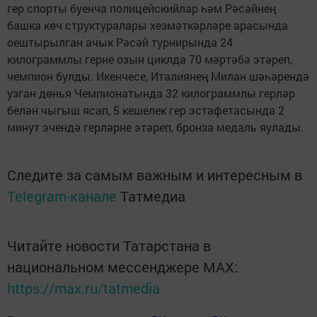
гер спорты буенча полицейскийлар һәм Рәсәйнең
башка көч структуралары хезмәткәрләре арасында
оештырылган ачык Рәсәй турнирында 24
килограммлы герне озын циклда 70 мәртәбә этәреп,
чемпион булды. Икенчесе, Италиянең Милан шәһәрендә
узган дөнья Чемпионатында 32 килограммлы герләр
белән чыгыш ясап, 5 кешелек гер эстафетасында 2
минут эчендә герләрне этәреп, бронза медаль яулады.
Следите за самым важным и интересным в
Telegram-канале
Татмедиа
Читайте новости Татарстана в
национальном мессенджере MАХ:
https://max.ru/tatmedia