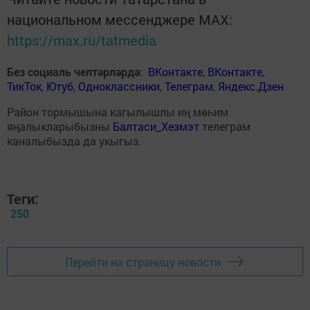
национальном мессенджере MАХ:
https://max.ru/tatmedia
Без социаль челтәрләрдә
:
ВКонтакте
,
ВКонтакте
,
ТикТок
,
Ютуб
,
Одноклассники
,
Телеграм
,
Яндекс.Дзен
Район тормышына кагылышлы иң мөһим
яңалыкларыбызны
Балтаси_Хезмэт
телеграм
каналыбызда да укыгыз.
Теги:
250
Перейти на страницу новости