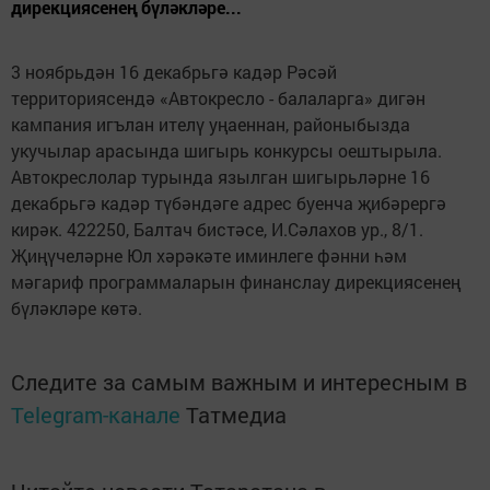
дирекциясенең бүләкләре...
3 ноябрьдән 16 декабрьгә кадәр Рәсәй
территориясендә «Автокресло - балаларга» дигән
кампания игълан ителү уңаеннан, районыбызда
укучылар арасында шигырь конкурсы оештырыла.
Автокреслолар турында язылган шигырьләрне 16
декабрьгә кадәр түбәндәге адрес буенча җибәрергә
кирәк. 422250, Балтач бистәсе, И.Сәлахов ур., 8/1.
Җиңүчеләрне Юл хәрәкәте иминлеге фәнни һәм
мәгариф программаларын финанслау дирекциясенең
бүләкләре көтә.
Следите за самым важным и интересным в
Telegram-канале
Татмедиа