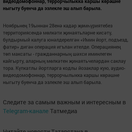
видеодомофоннар, террорчылыкка каршы көрәшне
ныгыту буенча да эзлекле эш алып барыла.
Ноябрьнең 19ыннан 28енә кадәр җөмһүриятебез
территориясендә мөлкәти җинаятьләрне кисәтү,
булдырмый калуга юнәлдерелгән «Имин йорт, подъезд,
фатир» дигән операция игълан ителде. Операциянең
төп максаты - гражданнарның шәхси иминлеген
кайгырту, аларның мөлкәтен җинаятьчеләрдән саклау
тора. Күпкатлы йортларга кодлы йозаклар кую, аудио-
видеодомофоннар, террорчылыкка каршы көрәшне
ныгыту буенча да эзлекле эш алып барыла.
Следите за самым важным и интересным в
Telegram-канале
Татмедиа
Читайте новости Татарстана в