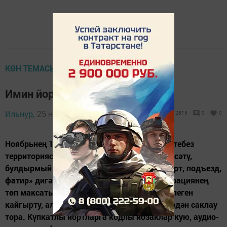
КӨН ТЕМАСЫ
Имин йорт...
Ильнур,
25 ноябрь 2012 - 13:13
2815
0
0
Ноябрьнең 19ыннан 28енә кадәр җөмһүриятебез
территориясендә мөлкәти җинаятьләрне кисәтү,
булдырмый калуга юнәлдерелгән «Имин йорт, подъезд,
фатир» дигән операция игълан ителде. Операциянең
төп максаты - гражданнарның шәхси иминлеген
кайгырту, аларның мөлкәтен җинаятьчеләрдән саклау
тора. Күпкатлы йортларга кодлы йозаклар кую, аудио-