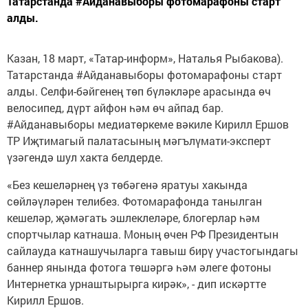
Татарстанда #Айданавыборы фотомарафоны старт
алды.
Казан, 18 март, «Татар-информ», Наталья Рыбакова).
Татарстанда #Айданавыборы фотомарафоны старт
алды. Селфи-бәйгенең төп бүләкләре арасында өч
велосипед, дүрт айфон һәм өч айпад бар.
#Айданавыборы медиатөркеме вәкиле Кирилл Ершов
ТР Иҗтимагый палатасының мәгълүмати-эксперт
үзәгендә шул хакта белдерде.
«Без кешеләрнең үз төбәгенә яратуы хакында
сөйләүләрен телибез. Фотомарафонда танылган
кешеләр, җәмәгать эшлеклеләре, блогерлар һәм
спортчылар катнаша. Моның өчен РФ Президентын
сайлауда катнашучыларга тавыш бирү участогындагы
баннер янында фотога төшәргә һәм әлеге фотоны
Интернетка урнаштырырга кирәк», - дип искәртте
Кирилл Ершов.