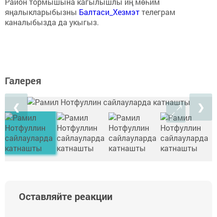
Район тормышына кагылышлы иң мөһим
яңалыкларыбызны
Балтаси_Хезмэт
телеграм
каналыбызда да укыгыз.
Галерея
❮
❯
Оставляйте реакции