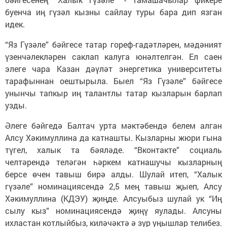
буенча иң гүзәл кызны сайлау туры бара дип язган
идек.
“Яз Гүзәле” бәйгесе татар гореф-гадәтләрен, мәдәният
үзенчәлекләрен саклап калуга юнәлтелгән. Ел саен
элеге чара Казан дәүләт энергетика университеты
тарафыннан оештырыла. Быел “Яз Гүзәле” бәйгесе
унынчы тапкыр иң талантлы татар кызларын барлап
узды.
Әлеге бәйгедә Балтач урта мәктәбендә белем алган
Алсу Хәкимуллина да катнашты. Кызларны жюри гына
түгел, халык та бәяләде. “Вконтакте” социаль
челтәрендә теләгән һәркем катнашучы кызларның
берсе өчен тавыш бирә алды. Шулай итеп, “Халык
гүзәле” номинациясендә 2,5 мең тавыш җыеп, Алсу
Хәкимуллина (КДЭУ) җиңде. Алсуыбыз шулай ук “Иң
сылу кыз” номинациясендә җиңү яулады. Алсуны
ихластан котлыйбыз, киләчәктә ә зур уңышлар телибез.