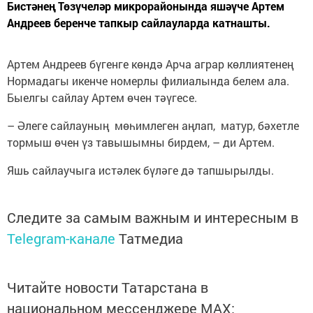
Бистәнең Төзүчеләр микрорайонында яшәүче Артем
Андреев беренче тапкыр сайлауларда катнашты.
Артем Андреев бүгенге көндә Арча аграр көллиятенең
Нормадагы икенче номерлы филиалында белем ала.
Быелгы сайлау Артем өчен тәүгесе.
– Әлеге сайлауның мөһимлеген аңлап, матур, бәхетле
тормыш өчен үз тавышымны бирдем, – ди Артем.
Яшь сайлаучыга истәлек бүләге дә тапшырылды.
Следите за самым важным и интересным в
Telegram-канале
Татмедиа
Читайте новости Татарстана в
национальном мессенджере MАХ: