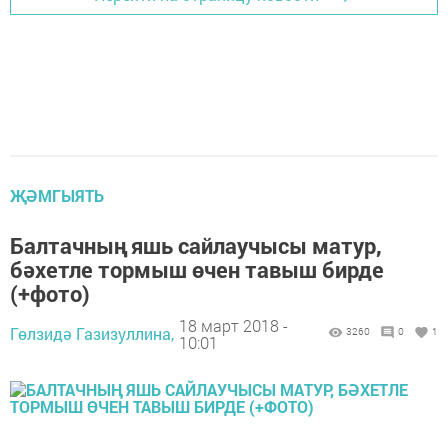
ҖӘМГЫЯТЬ
Балтачның яшь сайлаучысы матур,
бәхетле тормыш өчен тавыш бирде
(+фото)
18 март 2018 -
Гөлзидә Газизуллина,
3260
0
1
10:01