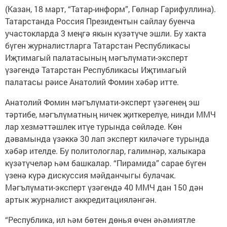
(Казан, 18 март, “Татар-информ”, Гөлнар Гарифуллина).
Татарстанда Россия Президентын сайлау буенча
участокларда 3 меңгә якын күзәтүче эшли. Бу хакта
бүген журналистларга Татарстан Республикасы
Иҗтимагый палатасының мәгълүмати-эксперт
үзәгендә Татарстан Республикасы Иҗтимагый
палатасы рәисе Анатолий Фомин хәбәр итте.
Анатолий Фомин мәгълүмати-эксперт үзәгенең эш
тәртибе, мәгълүматның ничек җиткерелүе, нинди ММЧ
лар хезмәттәшлек итүе турында сөйләде. Көн
дәвамында үзәккә 30 лап эксперт киләчәге турында
хәбәр ителде. Бу политологлар, галимнәр, халыкара
күзәтүчеләр һәм башкалар. “Пирамида” сарае бүген
үзенә күрә дискуссия мәйданчыгы булачак.
Мәгълүмати-эксперт үзәгендә 40 ММЧ дан 150 дән
артык журналист аккредитацияләнгән.
“Республика, ил һәм бөтен дөнья өчен әһәмиятле