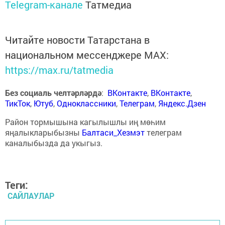
Telegram-канале
Татмедиа
Читайте новости Татарстана в
национальном мессенджере MАХ:
https://max.ru/tatmedia
Без социаль челтәрләрдә
:
ВКонтакте
,
ВКонтакте
,
ТикТок
,
Ютуб
,
Одноклассники
,
Телеграм
,
Яндекс.Дзен
Район тормышына кагылышлы иң мөһим
яңалыкларыбызны
Балтаси_Хезмэт
телеграм
каналыбызда да укыгыз.
Теги:
САЙЛАУЛАР