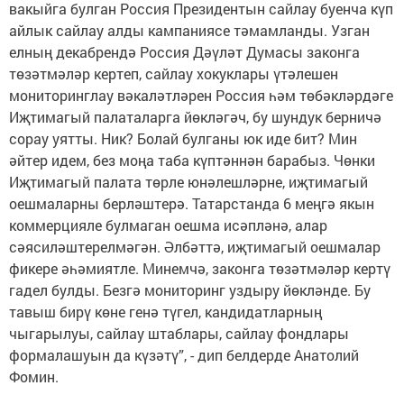
вакыйга булган Россия Президентын сайлау буенча күп
айлык сайлау алды кампаниясе тәмамланды. Узган
елның декабрендә Россия Дәүләт Думасы законга
төзәтмәләр кертеп, сайлау хокуклары үтәлешен
мониторинглау вәкаләтләрен Россия һәм төбәкләрдәге
Иҗтимагый палаталарга йөкләгәч, бу шундук берничә
сорау уятты. Ник? Болай булганы юк иде бит? Мин
әйтер идем, без моңа таба күптәннән барабыз. Чөнки
Иҗтимагый палата төрле юнәлешләрне, иҗтимагый
оешмаларны берләштерә. Татарстанда 6 меңгә якын
коммерцияле булмаган оешма исәпләнә, алар
сәясиләштерелмәгән. Әлбәттә, иҗтимагый оешмалар
фикере әһәмиятле. Минемчә, законга төзәтмәләр кертү
гадел булды. Безгә мониторинг уздыру йөкләнде. Бу
тавыш бирү көне генә түгел, кандидатларның
чыгарылуы, сайлау штаблары, сайлау фондлары
формалашуын да күзәтү”, - дип белдерде Анатолий
Фомин.