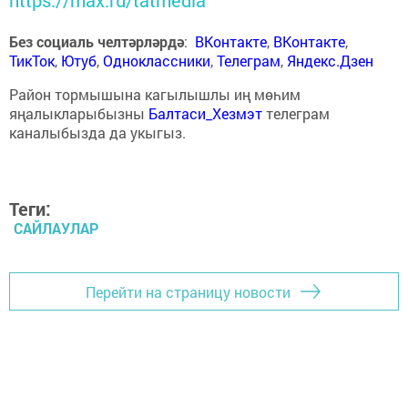
https://max.ru/tatmedia
Без социаль челтәрләрдә
:
ВКонтакте
,
ВКонтакте
,
ТикТок
,
Ютуб
,
Одноклассники
,
Телеграм
,
Яндекс.Дзен
Район тормышына кагылышлы иң мөһим
яңалыкларыбызны
Балтаси_Хезмэт
телеграм
каналыбызда да укыгыз.
Теги:
САЙЛАУЛАР
Перейти на страницу новости