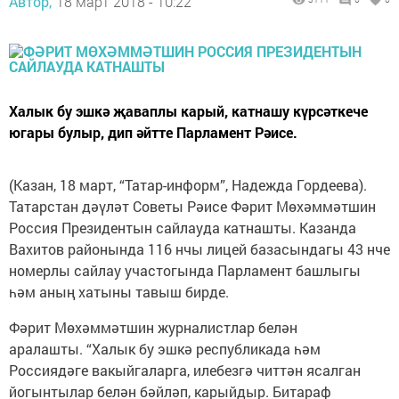
Автор,
18 март 2018 - 10:22
Халык бу эшкә җаваплы карый, катнашу күрсәткече
югары булыр, дип әйтте Парламент Рәисе.
(Казан, 18 март, “Татар-информ”, Надежда Гордеева).
Татарстан дәүләт Советы Рәисе Фәрит Мөхәммәтшин
Россия Президентын сайлауда катнашты. Казанда
Вахитов районында 116 нчы лицей базасындагы 43 нче
номерлы сайлау участогында Парламент башлыгы
һәм аның хатыны тавыш бирде.
Фәрит Мөхәммәтшин журналистлар белән
аралашты. “Халык бу эшкә республикада һәм
Россиядәге вакыйгаларга, илебезгә читтән ясалган
йогынтылар белән бәйләп, карыйдыр. Битараф