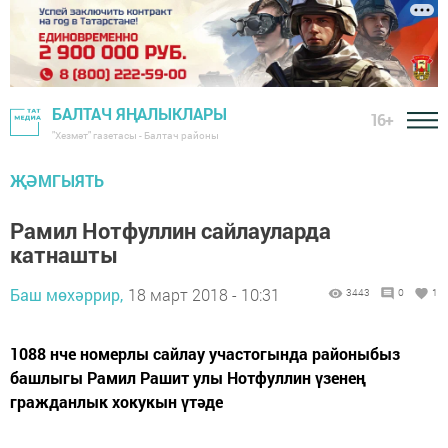
БАЛТАЧ ЯҢАЛЫКЛАРЫ
16+
"Хезмәт" газетасы - Балтач районы
ҖӘМГЫЯТЬ
Рамил Нотфуллин сайлауларда
катнашты
Баш мөхәррир,
18 март 2018 - 10:31
3443
0
1
1088 нче номерлы сайлау участогында районыбыз
башлыгы Рамил Рашит улы Нотфуллин үзенең
гражданлык хокукын үтәде