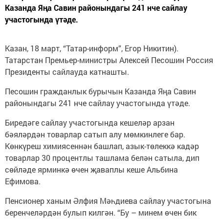
Казанда Яңа Савин районындагы 241 нче сайлау
участогында үтәде.
Казан, 18 март, “Татар-информ”, Егор Никитин).
Татарстан Премьер-министры Алексей Песошин Россия
Президенты сайлауда катнашты.
Песошин гражданлык бурычын Казанда Яңа Савин
районындагы 241 нче сайлау участогында үтәде.
Биредәге сайлау участогында кешеләр арзан
бәяләрдән товарлар сатып алу мөмкинлеге бар.
Көнкүреш химиясеннән башлап, азык-төлеккә кадәр
товарлар 30 процентлы ташлама белән сатыла, дип
сөйләде ярминкә өчен җаваплы кеше Альбина
Ефимова.
Пенсионер ханым Әлфия Мәһдиева сайлау участогына
беренчеләрдән булып килгән. “Бу – минем өчен бик