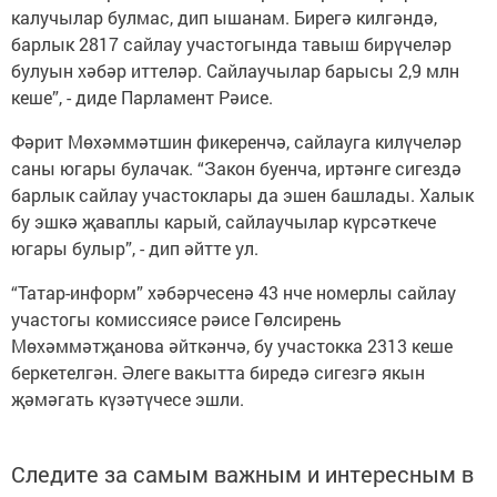
калучылар булмас, дип ышанам. Бирегә килгәндә,
барлык 2817 сайлау участогында тавыш бирүчеләр
булуын хәбәр иттеләр. Сайлаучылар барысы 2,9 млн
кеше”, - диде Парламент Рәисе.
Фәрит Мөхәммәтшин фикеренчә, сайлауга килүчеләр
саны югары булачак. “Закон буенча, иртәнге сигездә
барлык сайлау участоклары да эшен башлады. Халык
бу эшкә җаваплы карый, сайлаучылар күрсәткече
югары булыр”, - дип әйтте ул.
“Татар-информ” хәбәрчесенә 43 нче номерлы сайлау
участогы комиссиясе рәисе Гөлсирень
Мөхәммәтҗанова әйткәнчә, бу участокка 2313 кеше
беркетелгән. Әлеге вакытта биредә сигезгә якын
җәмәгать күзәтүчесе эшли.
Следите за самым важным и интересным в