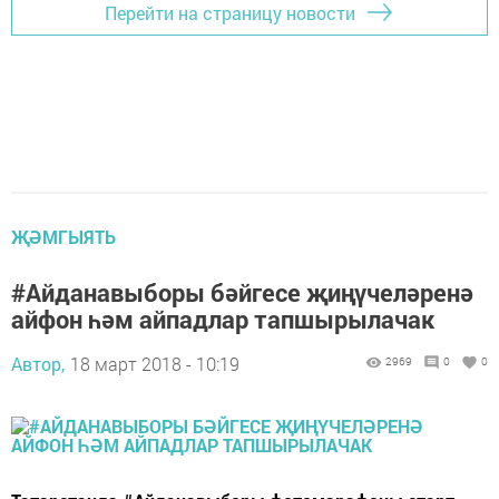
Перейти на страницу новости
ҖӘМГЫЯТЬ
#Айданавыборы бәйгесе җиңүчеләренә
айфон һәм айпадлар тапшырылачак
Автор,
18 март 2018 - 10:19
2969
0
0