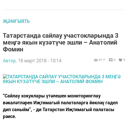
ҖӘМГЫЯТЬ
Татарстанда сайлау участокларында 3
меңгә якын күзәтүче эшли – Анатолий
Фомин
Автор,
18 март 2018 - 10:14
3111
0
0
“Сайлау хокуклары үтәлешен мониторинглау
вәкаләтләрен Иҗтимагый палаталарга йөкләү гадел
дип саныйм”, - ди Татарстан Иҗтимагый палатасы
рәисе.