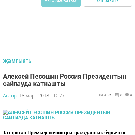
Отправить
Авторизоваться
ҖӘМГЫЯТЬ
Алексей Песошин Россия Президентын
сайлауда катнашты
Автор,
18 март 2018 - 10:27
3105
0
0
Татарстан Премьер-министры гражданлык бурычын