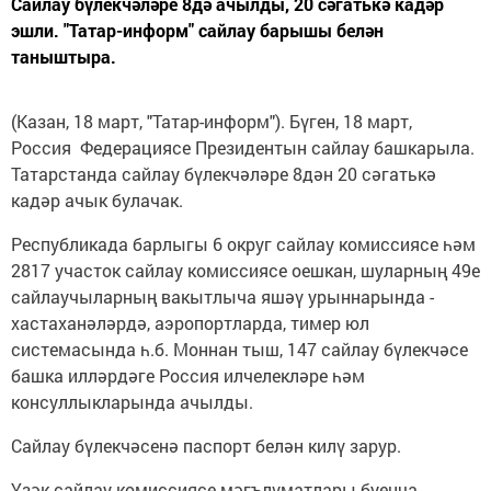
Сайлау бүлекчәләре 8дә ачылды, 20 сәгатькә кадәр
эшли. "Татар-информ" сайлау барышы белән
таныштыра.
(Казан, 18 март, "Татар-информ"). Бүген, 18 март,
Россия Федерациясе Президентын сайлау башкарыла.
Татарстанда сайлау бүлекчәләре 8дән 20 сәгатькә
кадәр ачык булачак.
Республикада барлыгы 6 округ сайлау комиссиясе һәм
2817 участок сайлау комиссиясе оешкан, шуларның 49е
сайлаучыларның вакытлыча яшәү урыннарында -
хастаханәләрдә, аэропортларда, тимер юл
системасында һ.б. Моннан тыш, 147 сайлау бүлекчәсе
башка илләрдәге Россия илчелекләре һәм
консуллыкларында ачылды.
Сайлау бүлекчәсенә паспорт белән килү зарур.
Үзәк сайлау комиссиясе мәгълүматлары буенча,