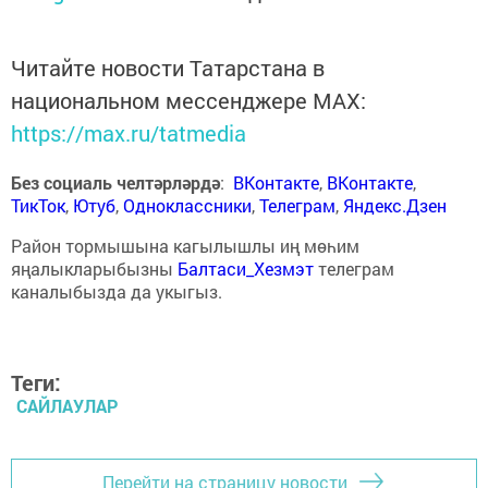
Читайте новости Татарстана в
национальном мессенджере MАХ:
https://max.ru/tatmedia
Без социаль челтәрләрдә
:
ВКонтакте
,
ВКонтакте
,
ТикТок
,
Ютуб
,
Одноклассники
,
Телеграм
,
Яндекс.Дзен
Район тормышына кагылышлы иң мөһим
яңалыкларыбызны
Балтаси_Хезмэт
телеграм
каналыбызда да укыгыз.
Теги:
САЙЛАУЛАР
Перейти на страницу новости