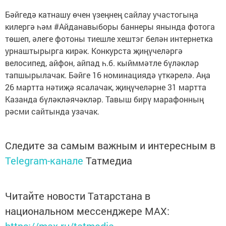
Бәйгедә катнашу өчен үзеңнең сайлау участогыңа
килергә һәм #Айданавыборы баннеры янында фотога
төшеп, әлеге фотоны тиешле хештэг белән интернетка
урнаштырырга кирәк. Конкурста җиңүчеләргә
велосипед, айфон, айпад һ.б. кыйммәтле бүләкләр
тапшырылачак. Бәйге 16 номинациядә үткәрелә. Аңа
26 мартта нәтиҗә ясалачак, җиңүчеләрне 31 мартта
Казанда бүләкләячәкләр. Тавыш бирү марафонның
рәсми сайтында узачак.
Следите за самым важным и интересным в
Telegram-канале
Татмедиа
Читайте новости Татарстана в
национальном мессенджере MАХ: