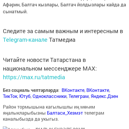
Афәрин, Балтач кызлары, Балтач йолдызлары кайда да
сынатмый.
Следите за самым важным и интересным в
Telegram-канале
Татмедиа
Читайте новости Татарстана в
национальном мессенджере MАХ:
https://max.ru/tatmedia
Без социаль челтәрләрдә
:
ВКонтакте
,
ВКонтакте
,
ТикТок
,
Ютуб
,
Одноклассники
,
Телеграм
,
Яндекс.Дзен
Район тормышына кагылышлы иң мөһим
яңалыкларыбызны
Балтаси_Хезмэт
телеграм
каналыбызда да укыгыз.