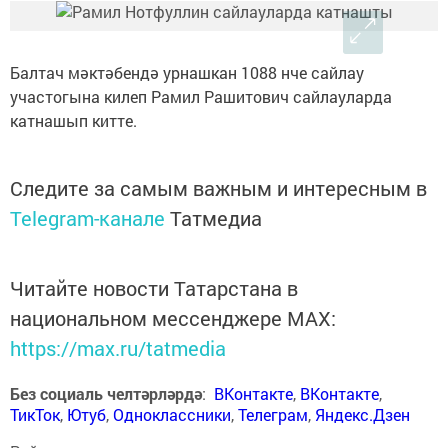
Балтач мәктәбендә урнашкан 1088 нче сайлау
участогына килеп Рамил Рашитович сайлауларда
катнашып китте.
Следите за самым важным и интересным в
Telegram-канале
Татмедиа
Читайте новости Татарстана в
национальном мессенджере MАХ:
https://max.ru/tatmedia
Без социаль челтәрләрдә
:
ВКонтакте
,
ВКонтакте
,
ТикТок
,
Ютуб
,
Одноклассники
,
Телеграм
,
Яндекс.Дзен