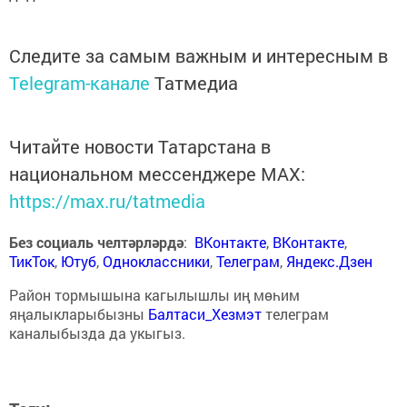
Следите за самым важным и интересным в
Telegram-канале
Татмедиа
Читайте новости Татарстана в
национальном мессенджере MАХ:
https://max.ru/tatmedia
Без социаль челтәрләрдә
:
ВКонтакте
,
ВКонтакте
,
ТикТок
,
Ютуб
,
Одноклассники
,
Телеграм
,
Яндекс.Дзен
Район тормышына кагылышлы иң мөһим
яңалыкларыбызны
Балтаси_Хезмэт
телеграм
каналыбызда да укыгыз.