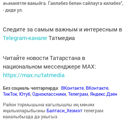
әһәмиятле вакыйга. Гаиләбез белән сайлауга киләбез”,
- диде ул.
Следите за самым важным и интересным в
Telegram-канале
Татмедиа
Читайте новости Татарстана в
национальном мессенджере MАХ:
https://max.ru/tatmedia
Без социаль челтәрләрдә
:
ВКонтакте
,
ВКонтакте
,
ТикТок
,
Ютуб
,
Одноклассники
,
Телеграм
,
Яндекс.Дзен
Район тормышына кагылышлы иң мөһим
яңалыкларыбызны
Балтаси_Хезмэт
телеграм
каналыбызда да укыгыз.