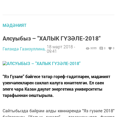
МӘДӘНИЯТ
Алсуыбыз – "ХАЛЫК ГҮЗӘЛЕ-2018"
18 март 2018 -
Гөлзидә Газизуллина,
3055
0
0
09:41
“Яз Гүзәле” бәйгесе татар гореф-гадәтләрен, мәдәният
үзенчәлекләрен саклап калуга юнәлтелгән. Ел саен
элеге чара Казан дәүләт энергетика университеты
тарафыннан оештырыла.
Сайтыбызда бәйрәм алды көннәрендә "Яз гүзәле 2018"
бәйгесенең “Халык гүзәле” - тамашачылар фикере