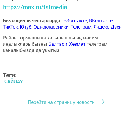
https://max.ru/tatmedia
Без социаль челтәрләрдә
:
ВКонтакте
,
ВКонтакте
,
ТикТок
,
Ютуб
,
Одноклассники
,
Телеграм
,
Яндекс.Дзен
Район тормышына кагылышлы иң мөһим
яңалыкларыбызны
Балтаси_Хезмэт
телеграм
каналыбызда да укыгыз.
Теги:
САЙЛАУ
Перейти на страницу новости