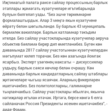
Иҗтимагый палата рәисе сайлау процессының барлык
этаплары җәмәгать күзәтүчеләре игътибарында
булуын билгеләп узды. “Без эшче төркемнәрне
формалаштырдык. Алар 3 меңгә якын күзәтүчене
өйрәтү белән шөгыльләнде. Бу барлык 43 муниципаль
бермәлек вәкилләре. Барлык катламнар тәкъдим
ителде. Без сайлау участокларында күзәтүчеләр аеруча
объектив бәяләмә бирер дип өметләнәбез. Бүген көн
дәвамында 2817 сайлау участогыннан күзәтүчеләрдән
мәгълүмат килеп торачак. Без көн азагында йомгак
ясарбыз. Эксперт үзәгенең максаты – дискуссияләр
уздыру, барлык сәяси көчләр белән очрашу. Көн
дәвамында барлык кандидатларның сайлау штаблары
җитәкчеләре чыгыш ясаячак. Аларның фикерләрен
ишетәчәкбез. Без политологларны, галимнәрне
тыңлаячакбыз. Сайлау участоклары ябылгач, якынча
нәтиҗәләр игълан итәчәк. Иртәгә, берсе көнгә 6 елга
сайланачак Россия Президенты исемен ишетәчәкбез”, -
диде Фомин.