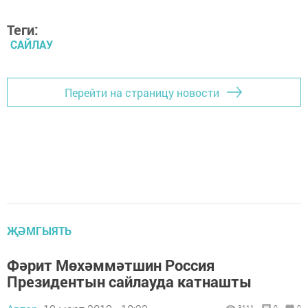
Теги:
САЙЛАУ
Перейти на страницу новости
ҖӘМГЫЯТЬ
Фәрит Мөхәммәтшин Россия
Президентын сайлауда катнашты
3111
0
0