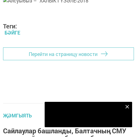
Теги:
БӘЙГЕ
Перейти на страницу новости
Безнең Яндекс Дзен каналына языл
ҖӘМГЫЯТЬ
Подписаться
Сайлаулар башланды, Балтачның СМУ