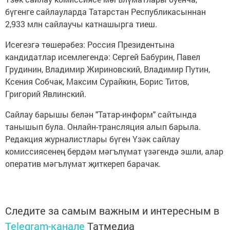
бүгенге сайлауларда Татарстан Республикасыннан
2,933 млн сайлаучы катнашырга тиеш.
Исегезгә төшерәбез: Россия Президентына
кандидатлар исемлегендә: Сергей Бабурин, Павел
Грудинин, Владимир Жириновский, Владимир Путин,
Ксения Собчак, Максим Сурайкин, Борис Титов,
Григорий Явлинский.
Сайлау барышы белән "Татар-информ" сайтында
танышып була. Онлайн-трансляция алып барыла.
Редакция журналистлары бүген Үзәк сайлау
комиссиясенең бердәм мәгълүмат үзәгендә эшли, алар
оператив мәгълүмат җиткереп барачак.
Следите за самым важным и интересным в
Telegram-канале
Татмедиа