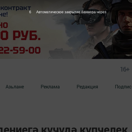
5
Автоматическое закрытие баннера через
16+
Азьлане
Реклама
Редакция
Подпис
ениегә күчүдә күпчелек