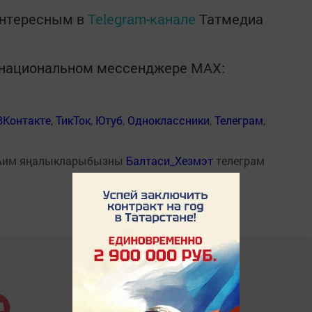
интересным в
Telegram-канале
Татмедиа
в национальном мессенджере MАХ:
ВКонтакте
,
ТикТок
,
Ютуб
,
Одноклассники
,
Телеграм
,
һим яңалыкларыбызны
Балтаси_Хезмэт
телеграм