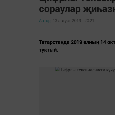
сораулар җиһаз
Автор,
13 август 2019 - 20:21
Татарстанда 2019 елның 14 ок
туктый.