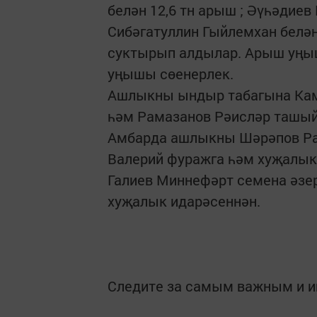
белән 12,6 тн арыш ; Әүһәдиев 
Сибәгатуллин Гыйлемхан белән
суктырып алдылар. Арыш уңыш
уңышы сөенерлек.
Ашлыкны ындыр табагына Кам
һәм Рамазанов Рәисләр ташый
Амбарда ашлыкны Шәрәпов Раи
Валерий фуражга һәм хуҗалыкк
Галиев Миннефәрт семена әзер
хуҗалык идарәсеннән.
Следите за самым важным и 