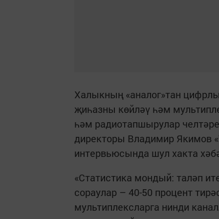
Халыкның «аналог»тан цифрлы
җиһазны көйләү һәм мультипле
һәм радиотапшырулар челтәре
директоры Владимир Якимов «
интервьюсында шул хакта хәбә
«Статистика мондый: таләп и
сораулар – 40-50 процент тирә
мультиплексларга нинди канал