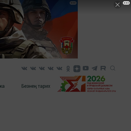
ка
Безнең тарих