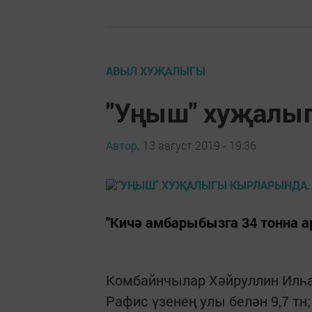
АВЫЛ ХУҖАЛЫГЫ
"Уңыш" хуҗалыг
Автор,
13 август 2019 - 19:36
"Кичә амбарыбызга 34 тонна а
Комбайнчылар Хәйруллин Илһам
Рафис үзенең улы белән 9,7 т