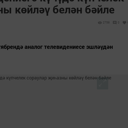
ны көйләү белән бәйле
2758
0
тябрендә аналог телевидениесе эшләүдән