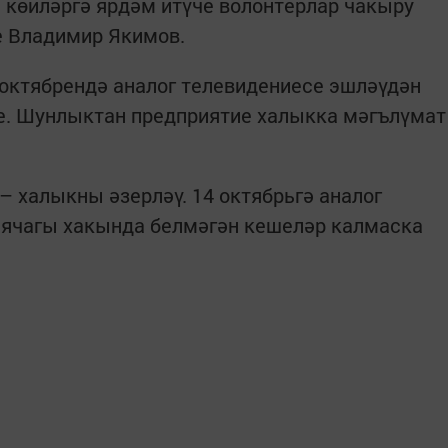
ы көйләргә ярдәм итүче волонтерлар чакыру
те Владимир Якимов.
 октябрендә аналог телевидениесе эшләүдән
те. Шунлыктан предприятие халыкка мәгълүмат
– халыкны әзерләү. 14 октябрьгә аналог
аячагы хакында белмәгән кешеләр калмаска