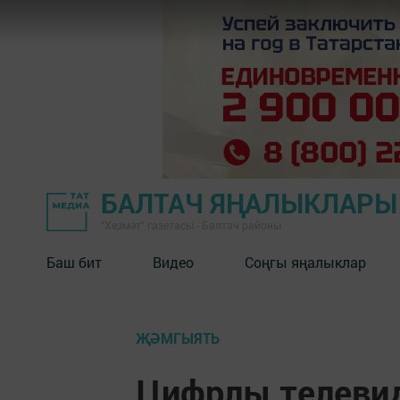
БАЛТАЧ ЯҢАЛЫКЛАРЫ
"Хезмәт" газетасы - Балтач районы
Баш бит
Видео
Соңгы яңалыклар
ҖӘМГЫЯТЬ
Цифрлы телевид