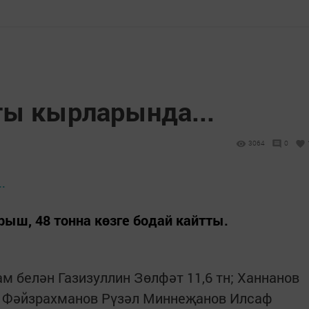
ы кырларында...
3064
0
рыш, 48 тонна көзге бодай кайтты.
 белән Газизуллин Зөлфәт 11,6 тн; Ханнанов
н; Фәйзрахманов Рүзәл Миннеҗанов Илсаф