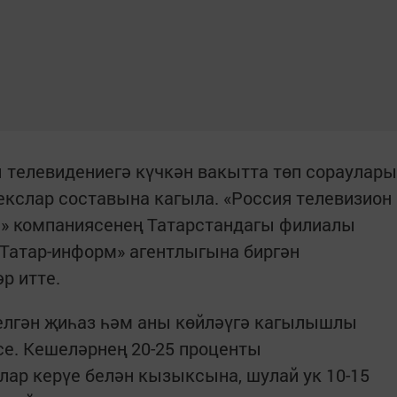
 телевидениегә күчкән вакытта төп сораулары
кслар составына кагыла. «Россия телевизион
» компаниясенең Татарстандагы филиалы
Татар-информ» агентлыгына биргән
р итте.
телгән җиһаз һәм аны көйләүгә кагылышлы
се. Кешеләрнең 20-25 проценты
лар керүе белән кызыксына, шулай ук 10-15