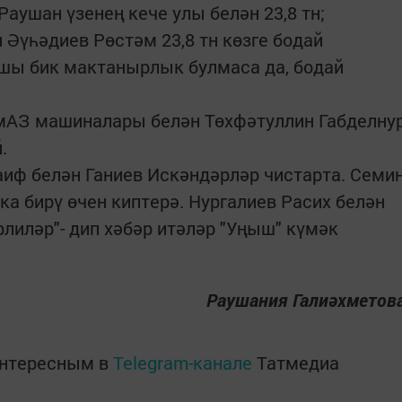
Раушан үзенең кече улы белән 23,8 тн;
 Әүһәдиев Рөстәм 23,8 тн көзге бодай
ы бик мактанырлык булмаса да, бодай
АЗ машиналары белән Төхфәтуллин Габделну
.
ф белән Ганиев Искәндәрләр чистарта. Семи
а бирү өчен киптерә. Нургалиев Расих белән
лиләр"- дип хәбәр итәләр "Уңыш" күмәк
Раушания Галиәхметов
интересным в
Telegram-канале
Татмедиа