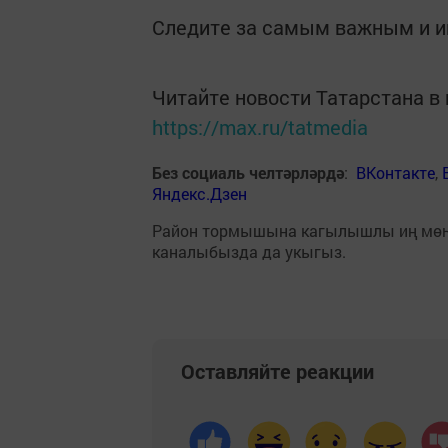
Следите за самым важным и 
Читайте новости Татарстана 
https://max.ru/tatmedia
Без социаль челтәрләрдә
:
ВКонтакте
,
Яндекс.Дзен
Район тормышына кагылышлы иң мө
каналыбызда да укыгыз.
Оставляйте реакции