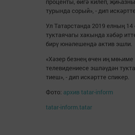
проценты, өйгә килеп, җиһазн
турында сорый», - дип искәрт
Ул Татарстанда 2019 елның 14
туктаячагы хакында хәбәр ит
бирү юнәлешендә актив эшли.
«Хәзер безнең өчен иң мөһиме 
телевидениесе эшләүдән тукт
тиеш», - дип искәртте спикер.
Фото:
архив tatar-inform
tatar-inform.tatar