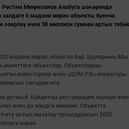
е Рөстәм Миңнеханов Алабуга шәһәрендә
р хәлдәге 6 мәдәни мирас объекты буенча
 әзерләү өчен 38 миллион сумнан артык төбә
032 мәдәни мирас объекты бар. Шуларның 40ы
 әһәмияттәге объектлар. Объектларны
ынган инвесторлар өчен «ДОМ.РФ» операторы
аммасын тәкъдим итә.
ан артмый. Кредитны реставрация эшләре өче
шләү өчен дә алырга мөмкин. Объектта
л итү актын имзалау процедурасын 2030
лләргә кирәк.