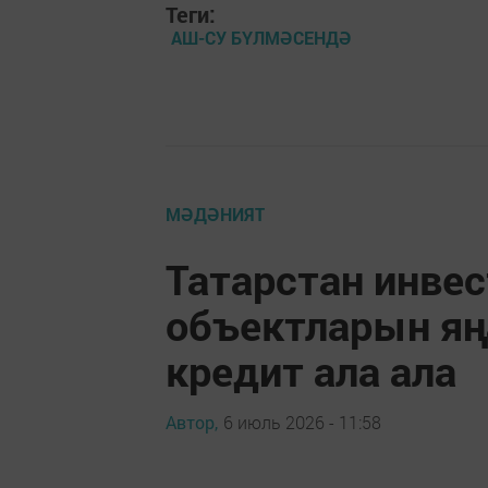
Теги:
АШ-СУ БҮЛМӘСЕНДӘ
МӘДӘНИЯТ
Татарстан инве
объектларын яң
кредит ала ала
Автор,
6 июль 2026 - 11:58