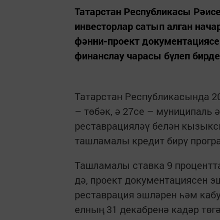
Татарстан Республикасы Рәис
инвесторлар сатып алган нача
фәнни-проект документациясен
финанслау чарасы бүлеп бирде
Татарстан Республикасында 2
– төбәк, ә 27се – муниципаль
реставрацияләү белән кызыкс
ташламалы кредит бирү прогр
Ташламалы ставка 9 процентт
дә, проект документациясен э
реставрация эшләрен һәм кабу
елның 31 декабренә кадәр төгә