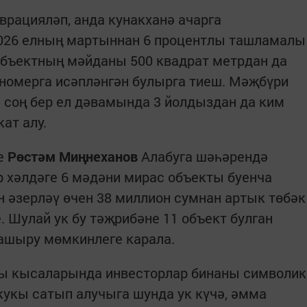
рацияләп, анда кунакханә ачарга
026 елның мартыннан 6 процентлы ташламалы
 Объектның мәйданы 500 квадрат метрдан да
номерга исәпләнгән булырга тиеш. Мәҗбүри
 соң бер ел дәвамында 3 йолдыздан да ким
ат алу.
се
Рөстәм Миңнеханов
Алабуга шәһәрендә
р хәлдәге 6 мәдәни мирас объекты буенча
 әзерләү өчен 38 миллион сумнан артык төбәк
 Шулай ук бу тәҗрибәне 11 объект булган
 ашыру мөмкинлеге карала.
сы кысаларында инвесторлар бинаны символик
окукы сатып алучыга шунда ук күчә, әмма