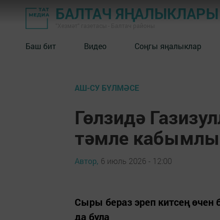
БАЛТАЧ ЯҢАЛЫКЛАРЫ
"Хезмәт" газетасы - Балтач районы
Баш бит
Видео
Соңгы яңалыклар
АШ-СУ БҮЛМӘСЕ
Гөлзидә Газизу
тәмле кабымлы
Автор,
6 июль 2026 - 12:00
Сыры бераз эреп китсең өчен 
да була