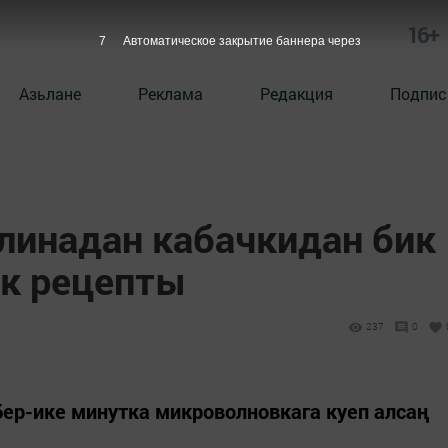
16+
6
Автоматическое закрытие баннера через
Азьлане
Реклама
Редакция
Подпис
ллинадан кабачкидан бик
к рецепты
237
0
бер-ике минутка микроволновкага куеп алсаң