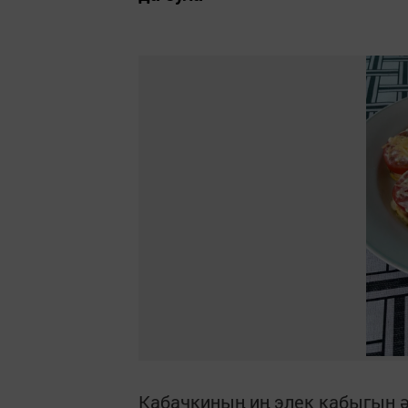
Кабачкиның иң элек кабыгын ә