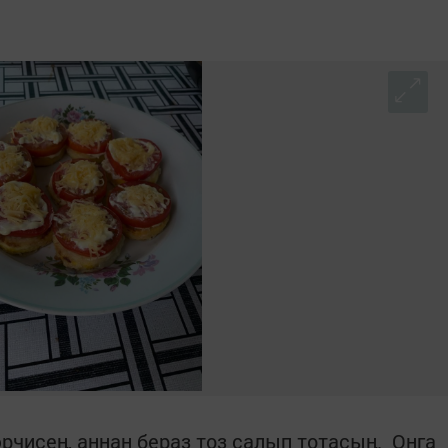
рчисең, аннан бераз тоз салып тотасың. Онга