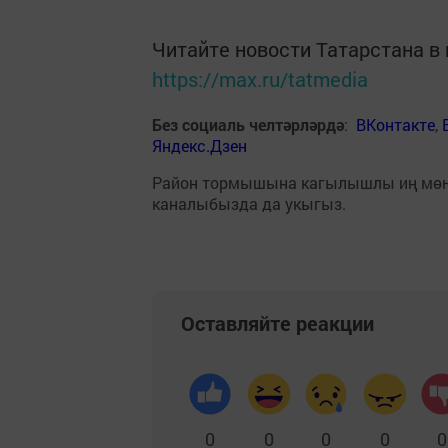
Читайте новости Татарстана 
https://max.ru/tatmedia
Без социаль челтәрләрдә
:
ВКонтакте
,
Яндекс.Дзен
Район тормышына кагылышлы иң мө
каналыбызда да укыгыз.
Оставляйте реакции
0
0
0
0
0