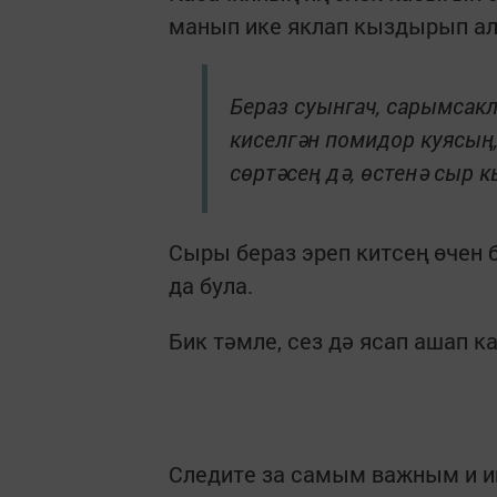
манып ике яклап кыздырып а
Бераз суынгач, сарымсакл
киселгән помидор куясың,
сөртәсең дә, өстенә сыр 
Сыры бераз эреп китсең өчен 
да була.
Бик тәмле, сез дә ясап ашап ка
Следите за самым важным и 