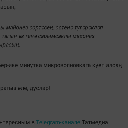
ласың.
ы майонез сөртәсең, өстенә түгәрәкләп
 тагын әз генә сарымсаклы майонез
кырасың.
бер-ике минутка микроволновкага куеп алсаң
рагыз әле, дуслар!
интересным в
Telegram-канале
Татмедиа