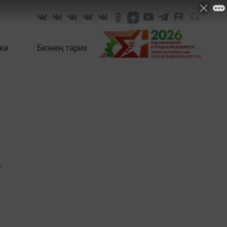
ка
Безнең тарих
0