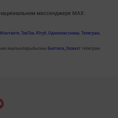
в национальном мессенджере MАХ:
ВКонтакте
,
ТикТок
,
Ютуб
,
Одноклассники
,
Телеграм
,
һим яңалыкларыбызны
Балтаси_Хезмэт
телеграм