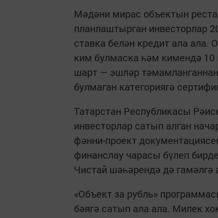
Мәдәни мирас объектын рестав
планлаштырган инвесторлар 2
ставка белән кредит ала ала.
ким булмаска һәм кимендә 10 
шарт — эшләр тәмамланганнан
булмаган категориягә сертифик
Татарстан Республикасы Рәи
инвесторлар сатып алган нача
фәнни-проект документациясен
финанслау чарасы бүлеп бирде.
Чистай шәһәрендә дә гамәлгә
«Объект за рубль» программа
бәягә сатып ала ала. Милек х