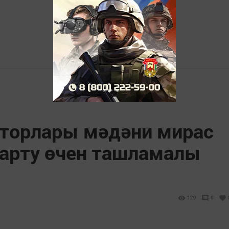
сторлары мәдәни мирас
арту өчен ташламалы
129
0