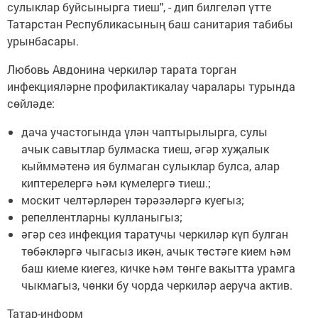
сулыклар буйсынырга тиеш", - дип билгеләп үтте
Татарстан Республикасының баш санитария табибы
урынбасары.
Любовь Авдонина черкиләр тарата торган
инфекцияләрне профилактикалау чаралары турында
сөйләде:
дача участогында үлән чаптырылырга, сулы
ачык савытлар булмаска тиеш, әгәр хуҗалык
кыйммәтенә ия булмаган сулыклар булса, алар
киптерелергә һәм күмелергә тиеш.;
москит челтәрләрен тәрәзәләргә куегыз;
репеллентларны кулланыгыз;
әгәр сез инфекция таратучы черкиләр күп булган
төбәкләргә чыгасыз икән, ачык төстәге кием һәм
баш киеме киегез, кичке һәм төнге вакытта урамга
чыкмагыз, чөнки бу чорда черкиләр аеруча актив.
Татар-информ