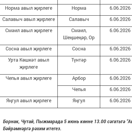
Норма авыл җирлеге
Норма
6.06.2026
Салавыч авыл җирлеге
Салавыч
6.06.2026
Смәил авыл җирлеге
Смәил,
6.06.2026
Шеңшеңәр, Ор
Сосна авыл җирлеге
Сосна
6.06.2026
Урта Көшкәт авыл
Түнтәр
6.06.2026
җирлеге
Чепья авыл җирлеге
Арбор
6.06.2026
Чепья
6.06.2026
Яңгул авыл җирлеге
Яңгул
6.06.2026
Борнак, Чутай,
Пыжмарада 5 июнь көнне 13.00 сәгатьтә “А
Бәйрәмнәргә рәхим итегез.