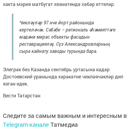
хакта мэрия матбугат хезмәтендә хәбәр иттеләр.
Чикләүләр 97 нче йорт районында
кертеләчәк. Сәбәбе – региональ әһәмияттәге
мәдәни мирас объекты фасадын
реставрацияләү. Сүз Александровларның
сыра кайнату заводы турында бара.
Элегрәк без Казанда сентябрь уртасына кадәр
Достоевский урамында хәрәкәтне чикләячәкләр дип
язган идек.
Вести Татарстан
Следите за самым важным и интересным в
Telegram-канале
Татмедиа