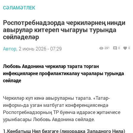
СӘЛАМӘТЛЕК
Роспотребнадзорда черкиләрнең нинди
авырулар китереп чыгаруы турында
сөйләделәр
Автор,
2 июнь 2026 - 07:29
291
0
0
Любовь Авдонина черкиләр тарата торган
инфекцияләрне профилактикалау чаралары турында
сөйләде
Черкиләр күп кенә авыруларны тарата. «Татар-
информ»да узган матбугат конференциясендә
Роспотребнадзорның ТР буенча идарәсе җитәкчесе
урынбасары Любовь Авдонина сөйләде.
1.Көнбатыш Нил бизгәге (лихорадка Западного Нила)