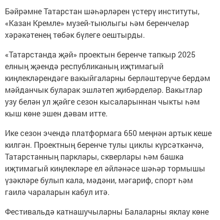
Бәйрәмне Татарстан шәһәрләрен үстерү институты,
«Казан Кремле» музей-тыюлыгы һәм беренчеләр
хәрәкәтенең төбәк бүлеге оештырды.
«Татарстанда җәй» проектын беренче тапкыр 2025
елның җәендә республиканың иҗтимагый
киңлекләрендәге вакыйгаларны берләштерүче бердәм
мәйданчык буларак эшләтеп җибәрделәр. Вакытлар
узу белән ул җәйге сезон кысаларыннан чыкты һәм
кыш көне эшен дәвам итте.
Ике сезон эчендә платформага 650 меңнән артык кеше
килгән. Проектның беренче тулы циклы күрсәткәнчә,
Татарстанның парклары, скверлары һәм башка
иҗтимагый киңлекләре ел әйләнәсе шәһәр тормышы
үзәкләре булып кала, мәдәни, мәгариф, спорт һәм
гаилә чараларын кабул итә.
Фестивальдә катнашучыларны Балаларны яклау көне