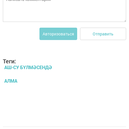
Отправить
Авторизоваться
Теги:
АШ-СУ БҮЛМӘСЕНДӘ
АЛМА