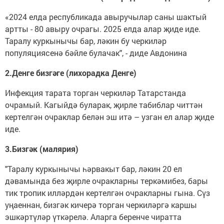
«2024 елда республикада авыручылар саны шактый
артты - 80 авыру очрагы. 2025 елда алар җиде иде.
Таралу куркынычы бар, ләкин бу черкиләр
популяциясенә бәйле булачак", - диде Авдонина
2.Денге бизгәге (лихорадка Денге)
Инфекция тарата торган черкиләр Татарстанда
очрамый. Кагыйдә буларак, җирле табиблар читтән
кертелгән очраклар белән эш итә – узган ел алар җиде
иде.
3.Бизгәк (малярия)
"Таралу куркынычы һәрвакыт бар, ләкин 20 ел
дәвамында без җирле очракларны теркәмибез, бары
тик тропик илләрдән кертелгән очракларны гына. Сүз
уңаеннан, бизгәк кичерә торган черкиләргә каршы
эшкәртүләр үткәрелә. Аларга беренче чиратта