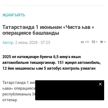
ҖӘМГЫЯТЬ
Татарстанда 1 июньнән «Чиста һав »
операциясе башланды
Автор,
2 июнь 2026 - 07:23
250
0
0
2025 ел нәтиҗәләре буенча 6,5 меңгә якын
автомобильне тикшергәннәр. 151 җиңел автомобиль,
12 йөк машинасы һәм 5 автобус контроль узмаган
Татарстанда 1 июньнән 30 сентябрьгә кадәр «Чиста
Безнең Яндекс Дзен каналына языл
һава» операциясе үткәреләчәк. Бу хакта
Подписаться
республиканың Экология министрлыгында хәбәр
иттеләр.