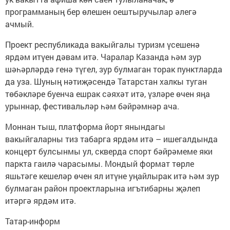
программаның бер өлешен оештыручылар әлегә
ачмый.
Проект республикада вакыйгалы туризм үсешенә
ярдәм итүен дәвам итә. Чаралар Казанда һәм зур
шәһәрләрдә генә түгел, зур булмаган торак пунктларда
да уза. Шуның нәтиҗәсендә Татарстан халкы туган
төбәкләре буенча ешрак сәяхәт итә, үзләре өчен яңа
урыннар, фестивальләр һәм бәйрәмнәр ача.
Моннан тыш, платформа йорт янындагы
вакыйгаларны тиз табарга ярдәм итә – ишегалдында
концерт булсынмы ул, скверда спорт бәйрәмеме яки
паркта гаилә чарасымы. Мондый формат төрле
яшьтәге кешеләр өчен ял итүне уңайлырак итә һәм зур
булмаган район проектларына игътибарны җәлеп
итәргә ярдәм итә.
Татар-информ