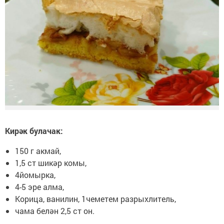
Кирәк булачак:
150 г акмай,
1,5 ст шикәр комы,
4йомырка,
4-5 эре алма,
Корица, ванилин, 1чеметем разрыхлитель,
чама белән 2,5 ст он.