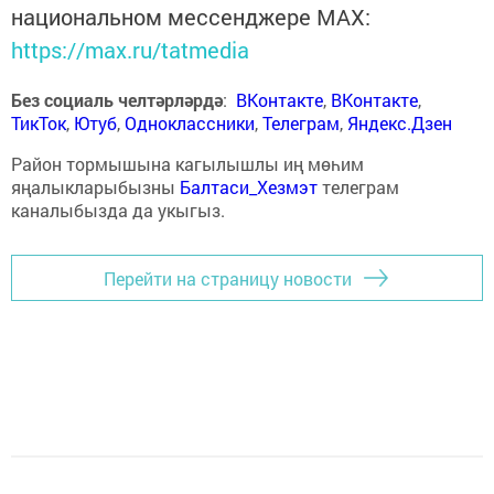
национальном мессенджере MАХ:
https://max.ru/tatmedia
Без социаль челтәрләрдә
:
ВКонтакте
,
ВКонтакте
,
ТикТок
,
Ютуб
,
Одноклассники
,
Телеграм
,
Яндекс.Дзен
Район тормышына кагылышлы иң мөһим
яңалыкларыбызны
Балтаси_Хезмэт
телеграм
каналыбызда да укыгыз.
Перейти на страницу новости