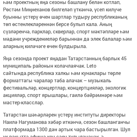
һәм проектның яңа сезоны башлану белән котлап,
Рөстәм Миңнеханов билгеләп үткәнчә, үсеп килүче
буынны үстерү өчен шартлар тудыру республиканың
төп өстенлекләреннән берсе булып кала. Аның
сүзләренчә, парклар, скверлар, спорт мәктәпләре һәм
мәдәни учреждениеләр барыннан да элек балалар һәм
аларның киләчәге өчен булдырыла.
Яңа сезонда проект яңадан Татарстанның барлык 45
муниципаль районын колачлаячак. Leto
сайтында.республика халкы һәм кунаклары төрле
форматтагы чаралар таба алачак – музыкаль
фестивальләр, концертлар, концертцияләр, экологик
акцияләр, спорт ярышлары, гаилә бәйрәмнәре һәм
мастер-класслар.
Татарстан шәһәрләрен үстерү институты директоры
Наилә Нагуманова хәбәр иткәнчә, сезон башланганчы
платформада 1300 дән артык чара бастырылган. Шул
ук вакытта афиша көн саен тулыланачак, ә