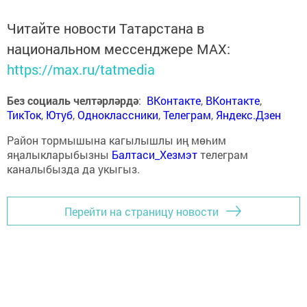
Читайте новости Татарстана в
национальном мессенджере MАХ:
https://max.ru/tatmedia
Без социаль челтәрләрдә
:
ВКонтакте
,
ВКонтакте
,
ТикТок
,
Ютуб
,
Одноклассники
,
Телеграм
,
Яндекс.Дзен
Район тормышына кагылышлы иң мөһим
яңалыкларыбызны
Балтаси_Хезмэт
телеграм
каналыбызда да укыгыз.
Перейти на страницу новости