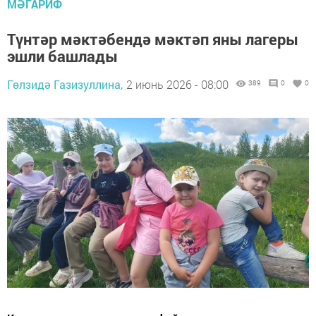
МӘГАРИФ
Түнтәр мәктәбендә мәктәп яны лагеры
эшли башлады
Гөлзидә Газизуллина,
2 июнь 2026 - 08:00
389
0
0