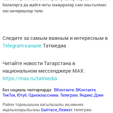
балаларга да җәйге якты маҗаралар һәм онытылмас
хис-кичерешләр тели.
Следите за самым важным и интересным в
Telegram-канале
Татмедиа
Читайте новости Татарстана в
национальном мессенджере MАХ:
https://max.ru/tatmedia
Без социаль челтәрләрдә
:
ВКонтакте
,
ВКонтакте
,
ТикТок
,
Ютуб
,
Одноклассники
,
Телеграм
,
Яндекс.Дзен
Район тормышына кагылышлы иң мөһим
яңалыкларыбызны
Балтаси_Хезмэт
телеграм