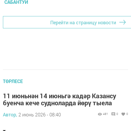
САБАНТУЙ
Перейти на страницу новости
ТӨРЛЕСЕ
11 июньнән 14 июньгә кадәр Казансу
буенча кече судноларда йөрү тыела
Автор,
2 июнь 2026 - 08:40
481
0
0