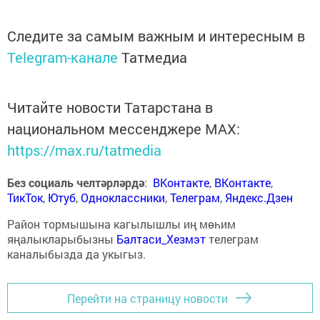
Следите за самым важным и интересным в
Telegram-канале
Татмедиа
Читайте новости Татарстана в
национальном мессенджере MАХ:
https://max.ru/tatmedia
Без социаль челтәрләрдә
:
ВКонтакте
,
ВКонтакте
,
ТикТок
,
Ютуб
,
Одноклассники
,
Телеграм
,
Яндекс.Дзен
Район тормышына кагылышлы иң мөһим
яңалыкларыбызны
Балтаси_Хезмэт
телеграм
каналыбызда да укыгыз.
Перейти на страницу новости