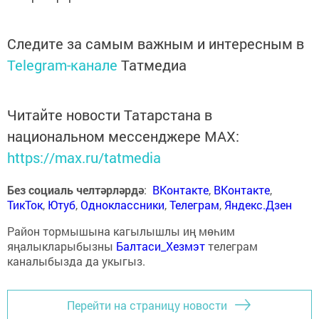
Следите за самым важным и интересным в
Telegram-канале
Татмедиа
Читайте новости Татарстана в
национальном мессенджере MАХ:
https://max.ru/tatmedia
Без социаль челтәрләрдә
:
ВКонтакте
,
ВКонтакте
,
ТикТок
,
Ютуб
,
Одноклассники
,
Телеграм
,
Яндекс.Дзен
Район тормышына кагылышлы иң мөһим
яңалыкларыбызны
Балтаси_Хезмэт
телеграм
каналыбызда да укыгыз.
Перейти на страницу новости