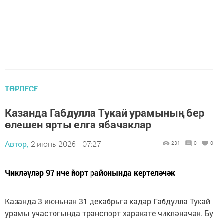
ТӨРЛЕСЕ
Казанда Габдулла Тукай урамының бер
өлешен ярты елга ябачаклар
Автор,
2 июнь 2026 - 07:27
231
0
0
Чикләүләр 97 нче йорт районында кертеләчәк
Казанда 3 июньнән 31 декабрьгә кадәр Габдулла Тукай
урамы участогында транспорт хәрәкәте чикләнәчәк. Бу