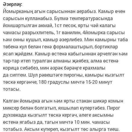
Әзерләү:
Йомырканың агын сарысыннан аерабыз. Камыр өчен
сарысын кулланабыз. Бүлмә температурасында
йомшартылган акмай, 1ст песок, ярты чәй калагы
чамасы разрыхлитель, 1г ванилин, 4йомырка сарысы
һәм онны кушып, камыр әзерлибез. Мин камырны таба
төбенә кул белән генә формалаштырып, бортиклар
ясап җәйдем. Камыр өстенә кабыгыннан әрчелгән һәм
тар-тар итеп туралган алманы җәябез, алма өстенә
корица сибәбез, мин әзрәк бәрәңге крахмалы
да сиптем. Шул рәвештәге пирогны, камыры кызгылт
төскә кергәнче, 180 градуслы мичтә 15-20 минут
тотасы.
Калган йомырка агын һәм ярты стакан шикәр комын
миксер белән болгатып, яхшылап күпертәбез. Пирог
духовкада кызгылт төскә кергәч, әлеге аксымны
өстенә ягабыз да, тагын мичтә 10 мин. чамасы
тотабыз. Аксым күпереп, кызгылт төс алырга тиеш.