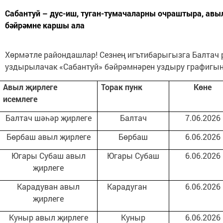
Сабантуй – дус-иш, туган-тумачаларны очраштыра, авыл
бәйрәмне каршы ала
Хөрмәтле райондашлар! Сезнең игътибарыгызга Балтач
уздырылачак «Сабантуй» бәйрәмнәрен уздыру графигын
Авыл
җ
ирлеге
Торак пунк
Көне
исемлеге
Балтач шәһәр җирлеге
Балтач
7.06.2026
Бөрбаш авыл җирлеге
Бөрбаш
6.06.2026
Югары Субаш авыл
Югары Субаш
6.06.2026
җирлеге
Карадуван авыл
Карадуган
6.06.2026
җирлеге
Куныр авыл җирлеге
Куныр
6.06.2026