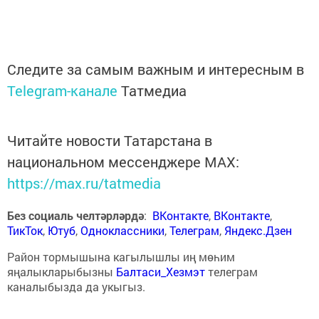
Следите за самым важным и интересным в
Telegram-канале
Татмедиа
Читайте новости Татарстана в
национальном мессенджере MАХ:
https://max.ru/tatmedia
Без социаль челтәрләрдә
:
ВКонтакте
,
ВКонтакте
,
ТикТок
,
Ютуб
,
Одноклассники
,
Телеграм
,
Яндекс.Дзен
Район тормышына кагылышлы иң мөһим
яңалыкларыбызны
Балтаси_Хезмэт
телеграм
каналыбызда да укыгыз.