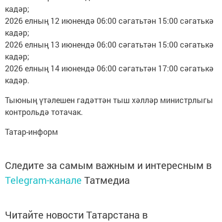
кадәр;
2026 елның 12 июнендә 06:00 сәгатьтән 15:00 сәгатькә
кадәр;
2026 елның 13 июнендә 06:00 сәгатьтән 15:00 сәгатькә
кадәр;
2026 елның 14 июнендә 06:00 сәгатьтән 17:00 сәгатькә
кадәр.
Тыюның үтәлешен гадәттән тыш хәлләр министрлыгы
контрольдә тотачак.
Татар-информ
Следите за самым важным и интересным в
Telegram-канале
Татмедиа
Читайте новости Татарстана в