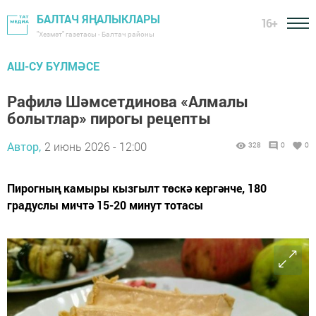
БАЛТАЧ ЯҢАЛЫКЛАРЫ
16+
"Хезмәт" газетасы - Балтач районы
АШ-СУ БҮЛМӘСЕ
Рафилә Шәмсетдинова «Алмалы
болытлар» пирогы рецепты
Автор,
2 июнь 2026 - 12:00
328
0
0
Пирогның камыры кызгылт төскә кергәнче, 180
градуслы мичтә 15-20 минут тотасы