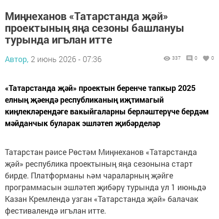
Миңнеханов «Татарстанда җәй»
проектының яңа сезоны башлануы
турында игълан итте
Автор,
2 июнь 2026 - 07:36
337
0
0
«Татарстанда җәй» проектын беренче тапкыр 2025
елның җәендә республиканың иҗтимагый
киңлекләрендәге вакыйгаларны берләштерүче бердәм
мәйданчык буларак эшләтеп җибәрделәр
Татарстан рәисе Рөстәм Миңнеханов «Татарстанда
җәй» республика проектының яңа сезонына старт
бирде. Платформаны һәм чараларның җәйге
программасын эшләтеп җибәрү турында ул 1 июньдә
Казан Кремлендә узган «Татарстанда җәй» балачак
фестивалендә игълан итте.