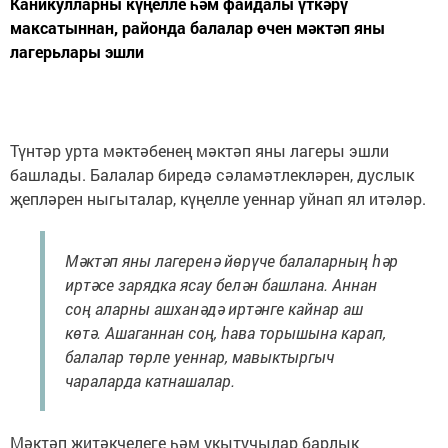
Каникулларны күңелле һәм файдалы үткәрү
максатыннан, районда балалар өчен мәктәп яны
лагерьлары эшли
Түнтәр урта мәктәбенең мәктәп яны лагеры эшли
башлады. Балалар биредә сәламәтлекләрен, дуслык
җепләрен ныгыталар, күңелле уеннар уйнап ял итәләр.
Мәктәп яны лагеренә йөрүче балаларның һәр
иртәсе зарядка ясау белән башлана. Аннан
соң аларны ашханәдә иртәнге кайнар аш
көтә. Ашаганнан соң, һава торышына карап,
балалар төрле уеннар, мавыктыргыч
чараларда катнашалар.
Мәктәп җитәкчелеге һәм укытучылар барлык