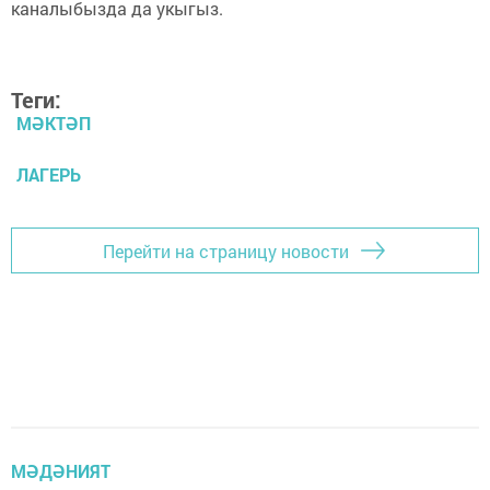
каналыбызда да укыгыз.
Теги:
МӘКТӘП
ЛАГЕРЬ
Перейти на страницу новости
МӘДӘНИЯТ