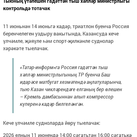
Тыюның үтәлешен гадәттән тыш хәлләр министрлыгы
контрольдә тотачак
11 июньнән 14 июньгә кадәр, триатлон буенча Россия
беренчелеген уздыру вакытында, Казансуда кече
үлчәмле, җәяүле һәм спорт-җилкәнле суднолар
хәрәкәте тыелачак.
«Татар-информ»га Россия гадәттән тыш
хәлләр министрлыгының ТР буенча Баш
идарәсе матбугат хезмәтендә аңлатуларынча,
тыю Казан чикләрендәге елганың бер өлешен
– Кремль дамбасыннан алып компрессор
күперенә кадәр билгеләнгән.
Кече үлчәмле судноларда йөрү тыелачак:
2026 елның 11 июнендә 14:00 сәгатьтән 16:00 сәгатькә