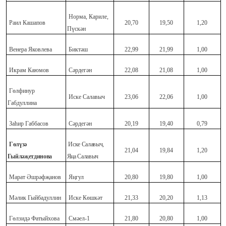
Норма, Кариле,
Раил Кашапов
20,70
19,50
1,20
Пүскән
Венера Яковлева
Биктәш
22,99
21,99
1,00
Икрам Каюмов
Сәрдегән
22,08
21,08
1,00
Гөлфинур
Иске Салавыч
23,06
22,06
1,00
Габдуллина
Заһир Габбасов
Сәрдегән
20,19
19,40
0,79
Г
өлүзә
Иске Салавыч,
21,04
19,84
1,20
Гыйләҗетдинова
Яңа Салавыч
Марат Әшрәфҗанов
Яңгул
20,80
19,80
1,00
Мәлик Гыйбадуллин
Иске Көшкәт
21,33
20,20
1,13
Гөлзидә Фатыйхова
Смәел-1
21,80
20,80
1,00