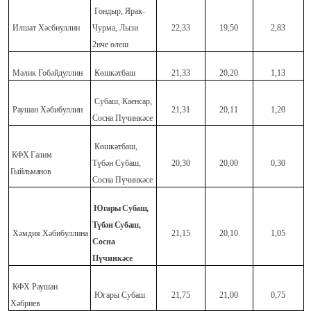
Гондыр, Ярак-
Илшат Хәсбиуллин
Чурма, Лызи
22,33
19,50
2,83
2нче өлеш
Мәлик Гобәйдуллин
Көшкәтбаш
21,33
20,20
1,13
Субаш, Каенсар,
Раушан Хәбибуллин
21,31
20,11
1,20
Сосна Пүчинкәсе
Көшкәтбаш,
КФХ Галим
Түбән Субаш,
20,30
20,00
0,30
Гыйльманов
Сосна Пүчинкәсе
Югары Субаш,
Түбән Субаш,
Хәмдия Хәбибуллина
21,15
20,10
1,05
Сосна
Пүчинкәсе
КФХ Раушан
Югары Субаш
21,75
21,00
0,75
Хәбриев