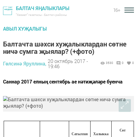
БАЛТАЧ ЯҢАЛЫКЛАРЫ
16+
"Хезмәт" газетасы - Балтач районы
АВЫЛ ХУҖАЛЫГЫ
Балтачта шәхси хуҗалыклардан сөтне
ничә сумга җыялар? (+фото)
20 октябрь 2017 -
Гөлсинә Яруллина,
3530
0
0
19:46
Саннар 2017 елның сентябрь ае нәтиҗәләре буенча
С
өт
С
атылган
Х
алыкка