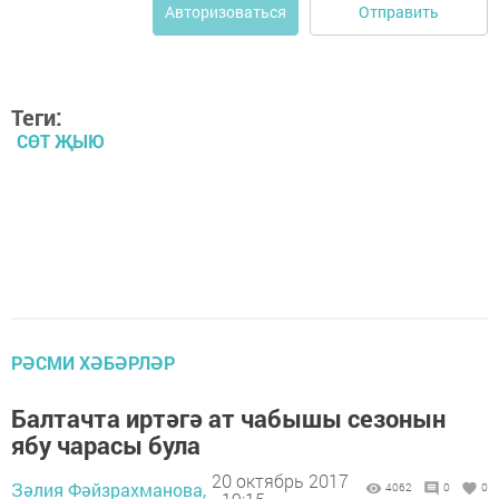
Отправить
Авторизоваться
Теги:
СӨТ ҖЫЮ
РӘСМИ ХӘБӘРЛӘР
Балтачта иртәгә ат чабышы сезонын
ябу чарасы була
20 октябрь 2017
Зәлия Фәйзрахманова,
4062
0
0