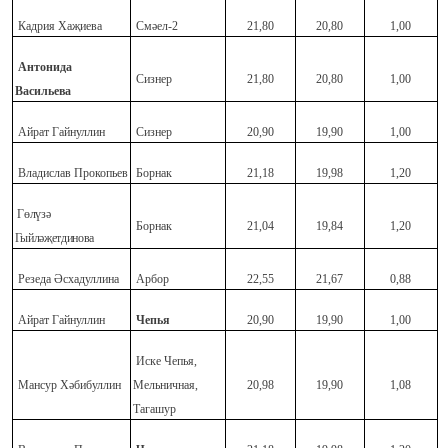
Кадрия Хаҗиева
Смәел-2
21,80
20,80
1,00
Антонида
Сизнер
21,80
20,80
1,00
Васильева
Айрат Гайнуллин
Сизнер
20,90
19,90
1,00
Владислав Прокопьев
Борнак
21,18
19,98
1,20
Гөлүзә
Борнак
21,04
19,84
1,20
Гыйләҗетдинова
Резеда Әсхадуллина
Арбор
22,55
21,67
0,88
Айрат Гайнуллин
Чепья
20,90
19,90
1,00
Иске Чепья,
Мансур Хәбибуллин
Мельничная,
20,98
19,90
1,08
Тагашур