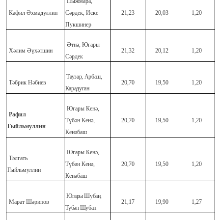
Пыжмара,
Кафил Әхмадуллин
Сәрдек, Иске
21,23
20,03
1,20
Пукшинер
Әтнә, Югары
Хәлим Әүхәтшин
21,32
20,12
1,20
Сәрдек
Таузар, Арбаш,
Тәбрик Нәбиев
20,70
19,50
1,20
Карадуган
Югары Кенә,
Рафил
Түбән Кенә,
20,70
19,50
1,20
Гыйльмуллин
Кенәбаш
Югары Кенә,
Тәлгать
Түбән Кенә,
20,70
19,50
1,20
Гыйльмуллин
Кенәбаш
Югары Шубан,
Марат Шәрипов
21,17
19,90
1,27
Түбән Шубан