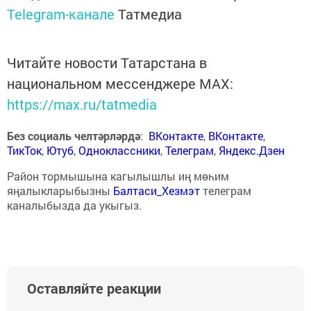
Telegram-канале
Татмедиа
Читайте новости Татарстана в
национальном мессенджере MАХ:
https://max.ru/tatmedia
Без социаль челтәрләрдә
:
ВКонтакте
,
ВКонтакте
,
ТикТок
,
Ютуб
,
Одноклассники
,
Телеграм
,
Яндекс.Дзен
Район тормышына кагылышлы иң мөһим
яңалыкларыбызны
Балтаси_Хезмэт
телеграм
каналыбызда да укыгыз.
Оставляйте реакции