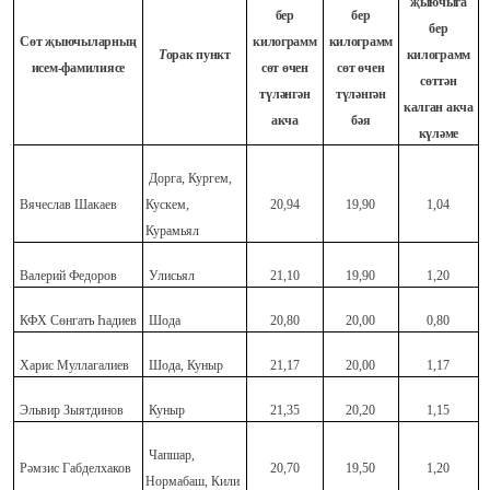
җыючыга
бер
бер
бер
С
өт җыючыларның
килограмм
килограмм
Т
орак пункт
килограмм
исем-фамилиясе
сөт өчен
сөт өчен
сөттән
түләнгән
түләнгән
калган акча
акча
бәя
күләме
Дорга, Кургем,
Вячеслав Шакаев
Кускем,
20,94
19,90
1,04
Курамьял
Валерий Федоров
Улисьял
21,10
19,90
1,20
КФХ Сөнгать Һадиев
Шода
20,80
20,00
0,80
Харис Муллагалиев
Шода, Куныр
21,17
20,00
1,17
Эльвир Зыятдинов
Куныр
21,35
20,20
1,15
Чапшар,
Рәмзис Габделхаков
20,70
19,50
1,20
Нормабаш, Кили