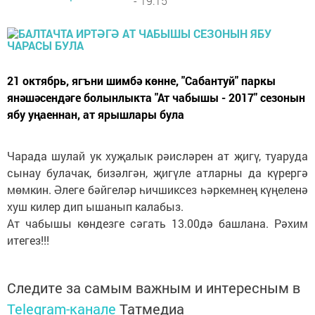
- 19:15
21 октябрь, ягъни шимбә көнне, "Сабантуй" паркы
янәшәсендәге болынлыкта "Ат чабышы - 2017" сезонын
ябу уңаеннан, ат ярышлары була
Чарада шулай ук хуҗалык рәисләрен ат җигү, туаруда
сынау булачак, бизәлгән, җигүле атларны да күрергә
мөмкин. Әлеге бәйгеләр һичшиксез һәркемнең күңеленә
хуш килер дип ышанып калабыз.
Ат чабышы көндезге сәгать 13.00дә башлана. Рәхим
итегез!!!
Следите за самым важным и интересным в
Telegram-канале
Татмедиа