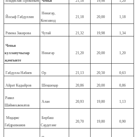
Владислав Прокопьев
Чепья
21,18
19,98
1,20
Нөнәгәр,
Йосыф Габдуллин
21,18
20,00
1,18
Комзавод
Римма Закирова
Чутай
21,32
19,98
1,34
Чепья
кулланучылар
Нөнәгәр
21,20
20,00
1,20
җәмгыяте
Габдулла Нәбиев
Ор
21,13
20,50
0,63
Айрат Кадыйров
Шеңшеңәр
20,86
20,00
0,86
Равил
Алан
20,93
19,80
1,13
Шәймөхәммәтов
Мөдәрис
Бөрбаш
20,70
19,80
0,90
Габдрахманов
Сәрдегәне