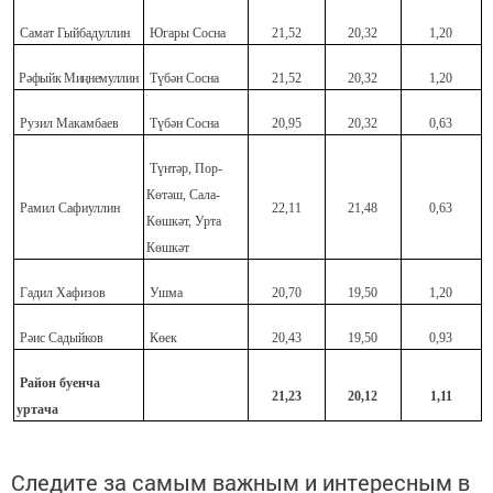
Самат Гыйбадуллин
Югары Сосна
21,52
20,32
1,20
Рәфыйк Миңнемуллин
Түбән Сосна
21,52
20,32
1,20
Рузил Макамбаев
Түбән Сосна
20,95
20,32
0,63
Түнтәр, Пор-
Көтәш, Сала-
Рамил Сафиуллин
22,11
21,48
0,63
Көшкәт, Урта
Көшкәт
Гадил Хафизов
Ушма
20,70
19,50
1,20
Рәис Садыйков
Көек
20,43
19,50
0,93
Район буенча
21,23
20,12
1,11
уртача
Следите за самым важным и интересным в