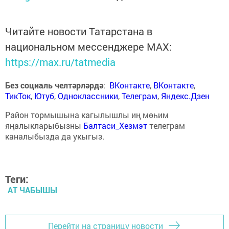
Читайте новости Татарстана в
национальном мессенджере MАХ:
https://max.ru/tatmedia
Без социаль челтәрләрдә
:
ВКонтакте
,
ВКонтакте
,
ТикТок
,
Ютуб
,
Одноклассники
,
Телеграм
,
Яндекс.Дзен
Район тормышына кагылышлы иң мөһим
яңалыкларыбызны
Балтаси_Хезмэт
телеграм
каналыбызда да укыгыз.
Теги:
АТ ЧАБЫШЫ
Перейти на страницу новости