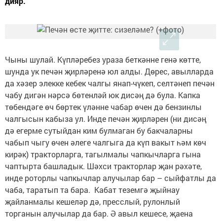
дияр.
Чыны шулай. Күпләребез ураза беткәнне генә көтте,
шунда ук печән җирләренә юл алды. Дөрес, авылларда
да хәзер элекке кебек чалгы янап-чүкеп, селтәнеп печән
чабу дигән нәрсә бөтенләй юк дисәң дә була. Капка
төбендәге өч бөртек үләнне чабар өчен дә бензинлы
чалгысын кабыза ул. Инде печән җирләрен (ни дисәң
дә егерме сутыйдан ким булмаган бу бакчаларны
чабып чыгу өчен әлеге чалгыга да күп вакыт һәм көч
кирәк) тракторларга, тагылмалы чапкычларга гына
чаптырта башладык. Шәхси тракторлар җан рәхәте,
инде роторлы чапкычлар алучылар бар – сыйфатлы да
чаба, таратып та бара. Кабат теземгә җыйнау
җайланмалы кешеләр дә, пресслый, рулонлый
торганын алучылар да бар. Ә авыл кешесе, җаена