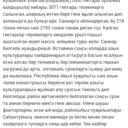
күпьеллык үлән басуларының (1600 гектары орлыкка
калдырыла) нибары 3071 гектары теземнәргә
салынган, аларның өчтән бере генә җыеп алынган дип
акланырга да булыр иде. Саннарга әйләндерсәк, бу 218
тонна печән һәм 2193 тонна сенаж дигән сүз. Калган
гектарлар терлекләргә көндәлек урып-ташып
ашатылган яшел масса өлешенә туры килә. Саннар,
билгеле, куандырмый. Өстәвенә соңгы елларда азык
культуралары мәйданнарын аттыруга басым ясалуын
искә алсак, бер техникага, бер механизаторга төшкән
нагрузка да арта, оптималь срокларга сыешу дигәнең
дә кыенлаша. Республика Авыл хуҗалыгы һәм азык-
төлек министрлыгы беренче кат терлек азыгы
культураларын җыйнап алу срогын 1июльгә дип
билгеләде, район җитәкчелеге билгеләгән соңгы срок
та аннан берничә көнгә генә авыша. Менә шушы
факторларны искә алганда, районыбыз хуҗалыклары
Сабантуйның икенче көнендә үк бөтен көчен печән
хәзерләүгә тупларга тиеш иде кебек. Тик кайбер