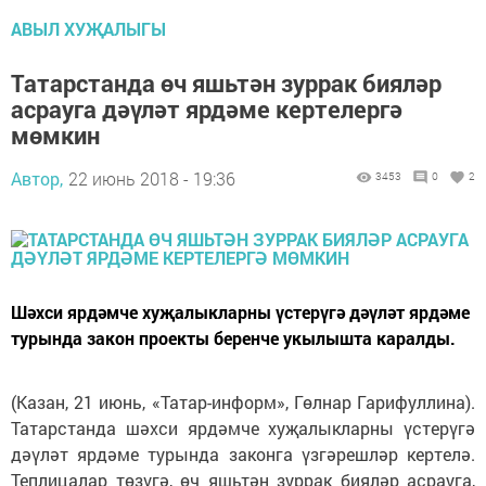
АВЫЛ ХУҖАЛЫГЫ
Татарстанда өч яшьтән зуррак бияләр
асрауга дәүләт ярдәме кертелергә
мөмкин
Автор,
22 июнь 2018 - 19:36
3453
0
2
Шәхси ярдәмче хуҗалыкларны үстерүгә дәүләт ярдәме
турында закон проекты беренче укылышта каралды.
(Казан, 21 июнь, «Татар-информ», Гөлнар Гарифуллина).
Татарстанда шәхси ярдәмче хуҗалыкларны үстерүгә
дәүләт ярдәме турында законга үзгәрешләр кертелә.
Теплицалар төзүгә, өч яшьтән зуррак бияләр асрауга,