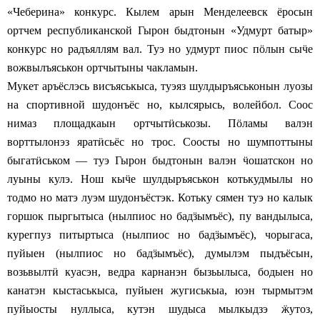
«Чеберина» конкурс. Кылем арын Менделеевск ёросын
ортчем республиканской Гырон быдтонын «Удмурт батыр»
конкурс но радъяллям вал. Туэ но удмурт пиос п
ӧ
лын сы
ӵ
е
вожвылъяськон ортчытыны чакламын.
Мукет аръёслэсь висъяськыса, туэяз шулдыръяськонын луозы
на спортивной шудонъёс но, кылсярысь, волейбол. Соос
нимаз площадкаын ортчыт
ӥ
ськозы. П
ӧ
ламы валэн
ворттылонэз ярат
ӥ
сьёс но трос. Соосты но шумпоттыны
быгат
ӥ
ськом — туэ Гырон быдтонын валэн
ӵ
ошатскон но
луыны кулэ. Нош кы
ӵ
е шулдыръяськон котькудмылы но
тодмо но матэ луэм шудонъёстэк. Котьку сямен туэ но калык
горшок пыргытыса (нылпиос но бад
ӟ
ымъёс), пу вандылыса,
курегпуз питыртыса (нылпиос но бад
ӟ
ымъёс), чорыгаса,
пуйыен (нылпиос но бад
ӟ
ымъёс), думылэм пыдъёсын,
возьвылт
ӥ
куасэн, ведра карнанэн бызьылыса, бодыен но
канатэн кыстаськыса, пуйыен жугиськыа, юэн тырмытэм
пуйыосты нуллыса, кутэн шудыса мылкыдзэ
ӝ
утоз,