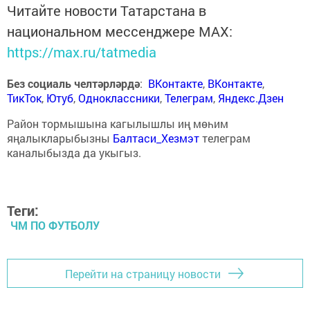
Читайте новости Татарстана в
национальном мессенджере MАХ:
https://max.ru/tatmedia
Без социаль челтәрләрдә
:
ВКонтакте
,
ВКонтакте
,
ТикТок
,
Ютуб
,
Одноклассники
,
Телеграм
,
Яндекс.Дзен
Район тормышына кагылышлы иң мөһим
яңалыкларыбызны
Балтаси_Хезмэт
телеграм
каналыбызда да укыгыз.
Теги:
ЧМ ПО ФУТБОЛУ
Перейти на страницу новости