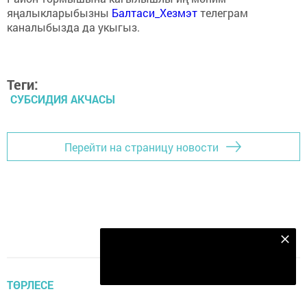
яңалыкларыбызны
Балтаси_Хезмэт
телеграм
каналыбызда да укыгыз.
Теги:
СУБСИДИЯ АКЧАСЫ
Перейти на страницу новости
Безнең Яндекс Дзен каналына языл
Подписаться
ТӨРЛЕСЕ