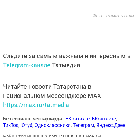
Фото: Рамиль Гали
Следите за самым важным и интересным в
Telegram-канале
Татмедиа
Читайте новости Татарстана в
национальном мессенджере MАХ:
https://max.ru/tatmedia
Без социаль челтәрләрдә
:
ВКонтакте
,
ВКонтакте
,
ТикТок
,
Ютуб
,
Одноклассники
,
Телеграм
,
Яндекс.Дзен
Район тормышына кагылышлы иң мөһим