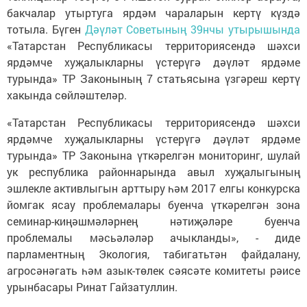
бакчалар утыртуга ярдәм чараларын кертү күздә
тотыла. Бүген
Дәүләт Советының 39нчы утырышында
«Татарстан Республикасы территориясендә шәхси
ярдәмче хуҗалыкларны үстерүгә дәүләт ярдәме
турында» ТР Законының 7 статьясына үзгәреш кертү
хакында сөйләштеләр.
«Татарстан Республикасы территориясендә шәхси
ярдәмче хуҗалыкларны үстерүгә дәүләт ярдәме
турында» ТР Законына үткәрелгән мониторинг, шулай
ук республика районнарында авыл хуҗалыгының
эшлекле активлыгын арттыру һәм 2017 елгы конкурска
йомгак ясау проблемалары буенча үткәрелгән зона
семинар-киңәшмәләрнең нәтиҗәләре буенча
проблемалы мәсьәләләр ачыкланды», - диде
парламентның Экология, табигатьтән файдалану,
агросәнәгать һәм азык-төлек сәясәте комитеты рәисе
урынбасары Ринат Гайзатуллин.