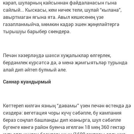
карап, шуларның кайсыннан файдаланасын гына
сайлый... Кыскасы, кем ничек тели, шулай “кылана”,
авыртмаган ягына ята. Авыл кешесенең үзе
газапланмыйча, мөмкин кадәр эшен җиңеләйтергә
тырышуы барыбер сөендерә.
Печән хәзерләүдә шәхси хуҗалыклар өлгерлек,
бердәмлек күрсәтсә дә, ә менә җәмгыятьләр турында
алай дип әйтеп булмый әле.
Саннар куандырмый
Көттереп килгән язның “дәвамы” үзен печән өстендә дә
сиздерә: вегетация чоры күчү сәбәпле, бу кампания
бераз соңлап башланды дип юанырга, шул сәбәпле
бүгенге көнгә район буенча игелгән 18 мең 360 гектар