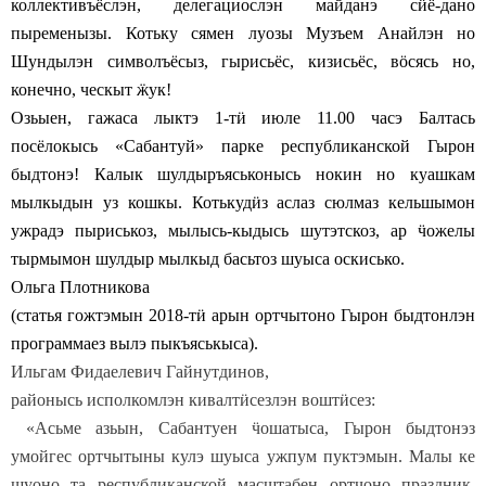
коллективъёслэн, делегациослэн майданэ с
ӥ
ё-дано
пыременызы. Котьку сямен луозы Музъем Анайлэн но
Шундылэн символъёсыз, гырисьёс, кизисьёс, в
ӧ
сясь но,
конечно, ческыт
ӝ
ук!
Озьыен, гажаса лыктэ 1-т
ӥ
июле 11.00 часэ Балтась
посёлокысь «Сабантуй» парке республиканской Гырон
быдтонэ! Калык шулдыръяськонысь нокин но куашкам
мылкыдын уз кошкы. Котькуд
ӥ
з аслаз сюлмаз кельшымон
ужрадэ пыриськоз, мылысь-кыдысь шутэтскоз, ар
ӵ
ожелы
тырмымон шулдыр мылкыд басьтоз шуыса оскисько.
Ольга Плотникова
(статья гожтэмын 2018-т
ӥ
арын ортчытоно Гырон быдтонлэн
программаез вылэ пыкъяськыса).
Ильгам Фидаелевич Гайнутдинов,
районысь исполкомлэн кивалт
ӥ
сезлэн вошт
ӥ
сез:
«Асьме азьын, Сабантуен
ӵ
ошатыса, Гырон быдтонэз
умойгес ортчытыны кулэ шуыса ужпум пуктэмын. Малы ке
шуоно та республиканской масштабен ортчоно праздник.