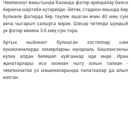
Чемпионат вакытында Казанда фатир арендалау бәясе
берничә мәртәбә күтәрелде. Әйтик, стадион янында бер
бүлмәле фатирда бер тәүлек яшәгән өчен 40 мең сум
акча чыгарып салырга кирәк. Шәһәр читендә шундый
ук фатир көненә 3-5 мең сум тора.
Артык кыйммәт булмаган хостеллар һәм
кунакханәләрдә номерларны мундиаль башланганчы
күпкә алдан белешеп куйганнар иде инде. Иран
җанатарлары исә моннан чыгу юлын тапкан -
чемпионатка үз машиналарында палаткалар да алып
килгән.