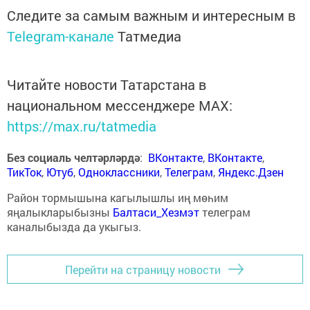
Следите за самым важным и интересным в
Telegram-канале
Татмедиа
Читайте новости Татарстана в
национальном мессенджере MАХ:
https://max.ru/tatmedia
Без социаль челтәрләрдә
:
ВКонтакте
,
ВКонтакте
,
ТикТок
,
Ютуб
,
Одноклассники
,
Телеграм
,
Яндекс.Дзен
Район тормышына кагылышлы иң мөһим
яңалыкларыбызны
Балтаси_Хезмэт
телеграм
каналыбызда да укыгыз.
Перейти на страницу новости