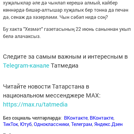
хуҗалыклар әле дә чынлап керешә алмый, кайбер
көннәрдә бишәр-алтышар хуҗалык бер тонна да печән
дә, сенаж да хәзерләми. Чын сәбәп нидә соң?
Бу хакта "Хезмәт" газетасының 22 июнь саныннан укып
белә алачаксыз.
Следите за самым важным и интересным в
Telegram-канале
Татмедиа
Читайте новости Татарстана в
национальном мессенджере MАХ:
https://max.ru/tatmedia
Без социаль челтәрләрдә
:
ВКонтакте
,
ВКонтакте
,
ТикТок
,
Ютуб
,
Одноклассники
,
Телеграм
,
Яндекс.Дзен