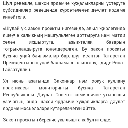
Шул рәвешле, шәхси ярдәмче хуҗалыкларны үстерүгә
субсидияләр рәвешендә күрсәтеләчәк дәүләт ярдәме
киңәйтелә.
«Шулай ук, закон проекты нигезендә, авыл җирлегендә
яшәүче халыкның мәшгульлеген арттыруга һәм матди
хәлен яхшыртуга, азык-төлек базарын
тотрыкландыруга юнәлдерелгән. Бу закон проекты
буенча уңай бәяләмәләр бар, шул исәптән Татарстан
Президентының уңай бәяләмәсе алынган», - диде Ринат
Гайзатуллин.
Ул июнь азагында Законнар һәм хокук куллану
практикасы мониторингы буенча Татарстан
Республикасы Дәүләт Советы комиссиясе утырышы
узачагын, анда шәхси ярдәмче хуҗалыкларга дәүләт
ярдәме мәсьәләләре күтәреләчәген әйтте.
Закон проектын беренче укылышта кабул ителде.