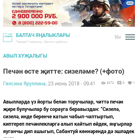
БАЛТАЧ ЯҢАЛЫКЛАРЫ
16+
"Хезмәт" газетасы - Балтач районы
АВЫЛ ХУҖАЛЫГЫ
Печән өсте җитте: сизеләме? (+фото)
Гөлсинә Яруллина,
23 июнь 2018 - 09:41
3272
0
1
Авылларда үз йорты белән торучылар, читтә печән
җире булучылар бу сорауга беравыздан: “Сизелә,
сизелә, инде беренче катын чабып-чаптыртып,
киптереп печәнлекләргә алып кайтып өйдек, яңгырлар
яуганчы дип ашыгып, Сабантуй көннәрендә дә эшләдек