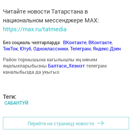
Читайте новости Татарстана в
национальном мессенджере MАХ:
https://max.ru/tatmedia
Без социаль челтәрләрдә
:
ВКонтакте
,
ВКонтакте
,
ТикТок
,
Ютуб
,
Одноклассники
,
Телеграм
,
Яндекс.Дзен
Район тормышына кагылышлы иң мөһим
яңалыкларыбызны
Балтаси_Хезмэт
телеграм
каналыбызда да укыгыз.
Теги:
САБАНТУЙ
Перейти на страницу новости