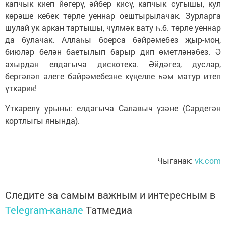
капчык киеп йөгерү, әйбер кисү, капчык сугышы, кул
көрәше кебек төрле уеннар оештырылачак. Зурларга
шулай ук аркан тартышы, чүлмәк вату һ.б. төрле уеннар
да булачак. Аллаһы боерса бәйрәмебез җыр-моң,
биюләр белән баетылып барыр дип өметләнәбез. Ә
ахырдан елдагыча дискотека. Әйдәгез, дуслар,
бергәләп әлеге бәйрәмебезне күңелле һәм матур итеп
үткәрик!
Үткәрелү урыны: елдагыча Салавыч үзәне (Сәрдегән
кортлыгы янында).
Чыганак:
vk.com
Следите за самым важным и интересным в
Telegram-канале
Татмедиа