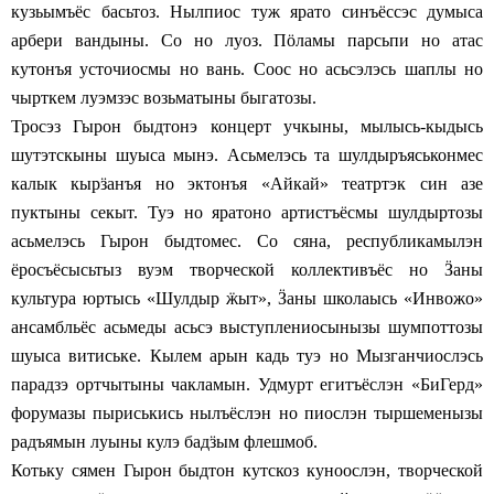
кузьымъёс басьтоз. Нылпиос туж ярато синъёссэс думыса
арбери вандыны. Со но луоз. П
ӧ
ламы парсьпи но атас
кутонъя усточиосмы но вань. Соос но асьсэлэсь шаплы но
чырткем луэмзэс возьматыны быгатозы.
Тросэз Гырон быдтонэ концерт учкыны, мылысь-кыдысь
шутэтскыны шуыса мынэ. Асьмелэсь та шулдыръяськонмес
калык кыр
ӟ
анъя но эктонъя «Айкай» театртэк син азе
пуктыны секыт. Туэ но яратоно артистъёсмы шулдыртозы
асьмелэсь Гырон быдтомес. Со сяна, республикамылэн
ёросъёсысьтыз вуэм творческой коллективъёс но
Ӟ
аны
культура юртысь «Шулдыр
ӝ
ыт»,
Ӟ
аны школаысь «Инвожо»
ансамбльёс асьмеды асьсэ выступлениосынызы шумпоттозы
шуыса витиське. Кылем арын кадь туэ но Мызганчиослэсь
парадзэ ортчытыны чакламын. Удмурт егитъёслэн «БиГерд»
форумазы пыриськись нылъёслэн но пиослэн тыршеменызы
радъямын луыны кулэ бад
ӟ
ым флешмоб.
Котьку сямен Гырон быдтон кутскоз куноослэн, творческой