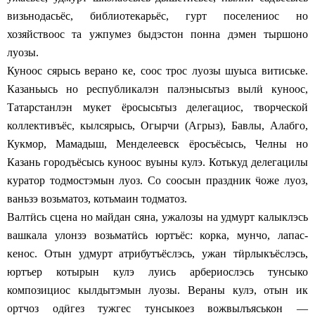
визьнодасьёс, библиотекарьёс, гурт поселениос но
хозяйствоос та ужпумез быдэстон понна дэмен тыршоно
луозы.
Куноос сярысь верано ке, соос трос луозы шуыса витиське.
Казаньысь но республикалэн палэнысьтыз выл
ӥ
куноос,
Татарстанлэн мукет ёросысьтыз делегациос, творческой
коллективъёс, кылсярысь, Огырчи (Агрыз), Бавлы, Алабго,
Кукмор, Мамадыш, Менделеевск ёросъёсысь, Челны но
Казань городъёсысь куноос вуыны кулэ. Котькуд делегацилы
куратор тодмостэмын луоз. Со соосын праздник
ӵ
оже луоз,
ваньзэ возьматоз, котьмаин тодматоз.
Валт
ӥ
сь сцена но майдан сяна, ужалозы на удмурт калыклэсь
вашкала улонзэ возьмат
ӥ
сь юртъёс: корка, мунчо, лапас-
кенос. Отын удмурт атрибутъёслэсь, ужан т
ӥ
рлыкъёслэсь,
юртъер котырын кулэ луись арбериослэсь тунсыко
композициос кылдытэмын луозы. Вераны кулэ, отын ик
ортчоз од
ӥ
гез тужгес тунсыкоез вожвылъяськон —