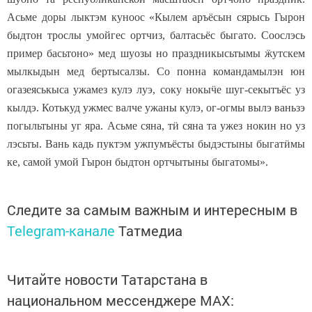
Асьме доры лыктэм куноос «Кылем аръёсын сярысь Гырон
быдтон трослы умойгес ортчиз, балтасьёс быгато. Соослэсь
пример басьтоно» мед шуозы но праздникысьтымы
ӝ
утскем
мылкыдын мед бертысалзы. Со понна командамылэн юн
огазеяськыса ужамез кулэ луэ, соку нокы
ӵ
е шуг-секытъёс уз
кылдэ. Котькуд ужмес валче ужаны кулэ, ог-огмы вылэ ваньзэ
погыльтыны уг яра. Асьме сяна, т
ӥ
сяна та ужез нокин но уз
лэсьты. Вань кадь пуктэм ужпумъёсты быдэстыны быгат
ӥ
мы
ке, самой умой Гырон быдтон ортчытыны быгатомы».
Следите за самым важным и интересным в
Telegram-канале
Татмедиа
Читайте новости Татарстана в
национальном мессенджере MАХ: