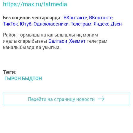
https://max.ru/tatmedia
Без социаль челтәрләрдә
:
ВКонтакте
,
ВКонтакте
,
ТикТок
,
Ютуб
,
Одноклассники
,
Телеграм
,
Яндекс.Дзен
Район тормышына кагылышлы иң мөһим
яңалыкларыбызны
Балтаси_Хезмэт
телеграм
каналыбызда да укыгыз.
Теги:
ГЫРОН БЫДТОН
Перейти на страницу новости