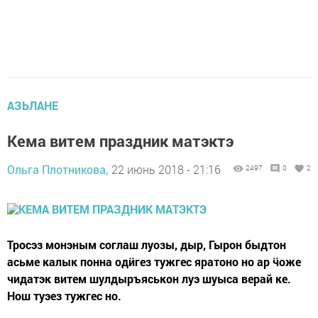
АЗЬЛАНЕ
Кема витем праздник матэктэ
Ольга Плотникова,
22 июнь 2018 - 21:16
2497
0
2
Тросэз монэным соглаш луозы, дыр, Гырон быдтон
асьме калык понна одӥгез тужгес яратоно но ар ӵоже
чидатэк витем шулдыръяськон луэ шуыса верай ке.
Нош туэез тужгес но.