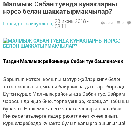
Малмыж Сабан туенда кунакларны
нәрсә белән шаккатырмакчылар?
23 июнь 2018 -
Гөлзидә Газизуллина,
3223
0
1
08:11
Тиздән Малмыж районында Сабан туе башланачак.
Зарыгып көткән кояшлы матур җәйләр килү белән
татар халкының милли бәйрәменә дә старт бирелде.
Бүген күрше Малмыж районында Сабан туе. Бәйрәм
чарасында җыр-бию, төрле уеннар, көрәш, ат чабышы
булачак. Һәркемне әлеге чарага чакырып калабыз.
Кичке сәгатьләргә кадәр рәхәтләнеп күңел ачып,
күршеләребездә кунакта булып калырга ашыгыгыз!