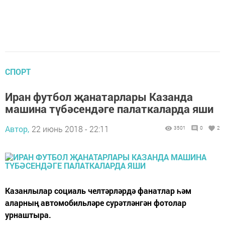
СПОРТ
Иран футбол җанатарлары Казанда
машина түбәсендәге палаткаларда яши
Автор,
22 июнь 2018 - 22:11
3501
0
2
Казанлылар социаль челтәрләрдә фанатлар һәм
аларның автомобильләре сурәтләнгән фотолар
урнаштыра.