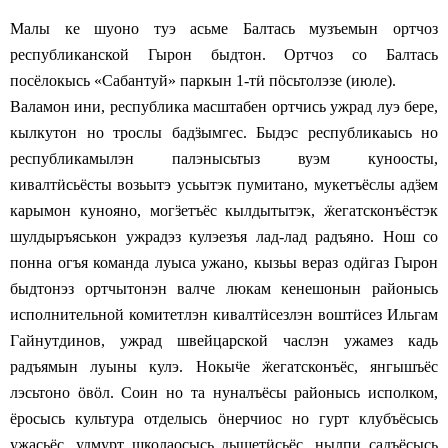
Малы ке шуоно туэ асьме Балтась музъемын ортчоз
республиканской Гырон быдтон. Ортчоз со Балтась
посёлокысь «Сабантуй» паркын 1-т
ӥ
п
ӧ
сьтолэзе (июле).
Валамон ини, республика масштабен ортчись ужрад луэ бере,
кылкутон но трослы бад
ӟ
ымгес. Быдэс республикаысь но
республикамылэн палэнысьтыз вуэм куноосты,
кивалт
ӥ
сьёсты возьытэ усьытэк пумитано, мукетъёслы ад
ӟ
ем
карымон кунояно, мог
ӟ
етъёс кылдытытэк,
ӝ
егатсконъёстэк
шулдыръяськон ужрадэз кулэезъя лад-лад радъяно. Нош со
понна огъя команда луыса ужано, кызьы вераз од
ӥ
газ Гырон
быдтонэз ортчытонэн валче люкам кенешонын районысь
исполнительной комитетлэн кивалт
ӥ
сезлэн вошт
ӥ
сез Ильгам
Гайнутдинов, ужрад швейцарской часлэн ужамез кадь
радъямын луыны кулэ. Нокы
ӵ
е
ӝ
егатсконъёс, янгышъёс
лэсьтоно
ӧ
в
ӧ
л. Соин но та нуналъёсы районысь исполком,
ёросысь культура отделысь
ӧ
нерчиос но гурт клубъёсысь
ужасьёс, удмурт школаосысь дышет
ӥ
сьёс, нылпи садъёсысь