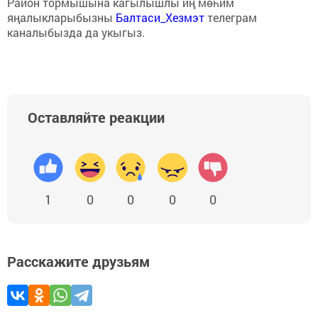
Район тормышына кагылышлы иң мөһим
яңалыкларыбызны
Балтаси_Хезмэт
телеграм
каналыбызда да укыгыз.
Оставляйте реакции
1
0
0
0
0
Расскажите друзьям