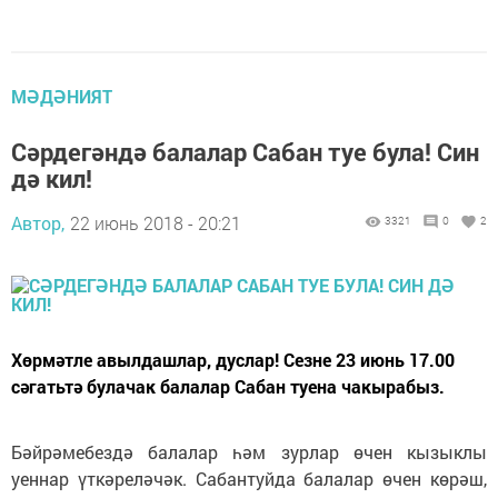
МӘДӘНИЯТ
Сәрдегәндә балалар Сабан туе була! Син
дә кил!
Автор,
22 июнь 2018 - 20:21
3321
0
2
Хөрмәтле авылдашлар, дуслар! Сезне 23 июнь 17.00
сәгатьтә булачак балалар Сабан туена чакырабыз.
Бәйрәмебездә балалар һәм зурлар өчен кызыклы
уеннар үткәреләчәк. Сабантуйда балалар өчен көрәш,