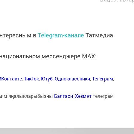
интересным в
Telegram-канале
Татмедиа
в национальном мессенджере MАХ:
ВКонтакте
,
ТикТок
,
Ютуб
,
Одноклассники
,
Телеграм
,
һим яңалыкларыбызны
Балтаси_Хезмэт
телеграм