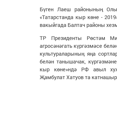
Бүген Лаеш районының Олы
«Татарстанда кыр көне - 2019
вакыйгада Балтач районы хез
ТР Президенты Рөстәм Миӊ
агросәнәгать күргәзмәсе белә
культураларының яңа сортла
белән танышачак, күргәзмәне
кыр көне»ндә РФ авыл ху
Җамбулат Хатуов та катнашыр 