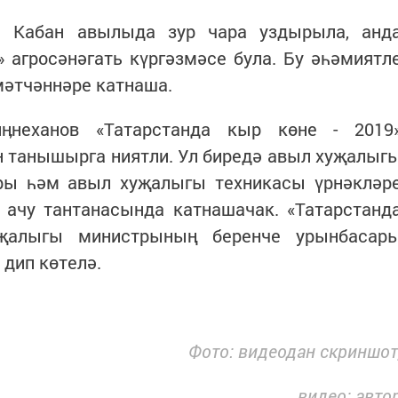
 Кабан авылыда зур чара уздырыла, анд
» агросәнәгать күргәзмәсе була. Бу әһәмиятл
мәтчәннәре катнаша.
неханов «Татарстанда кыр көне - 2019
н танышырга ниятли. Ул биредә авыл хуҗалыг
ры һәм авыл хуҗалыгы техникасы үрнәкләр
 ачу тантанасында катнашачак. «Татарстанд
җалыгы министрының беренче урынбасар
дип көтелә.
Фото: видеодан скриншот
видео: авто