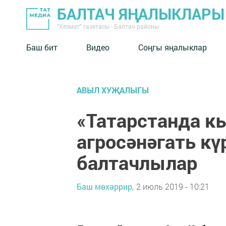
БАЛТАЧ ЯҢАЛЫКЛАРЫ
"Хезмәт" газетасы - Балтач районы
Баш бит
Видео
Соңгы яңалыклар
АВЫЛ ХУҖАЛЫГЫ
«Татарстанда кы
агросәнәгать к
балтачлылар
Баш мөхәррир,
2 июль 2019 - 10:21