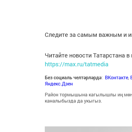
Следите за самым важным и 
Читайте новости Татарстана 
https://max.ru/tatmedia
Без социаль челтәрләрдә
:
ВКонтакте
,
Яндекс.Дзен
Район тормышына кагылышлы иң мө
каналыбызда да укыгыз.