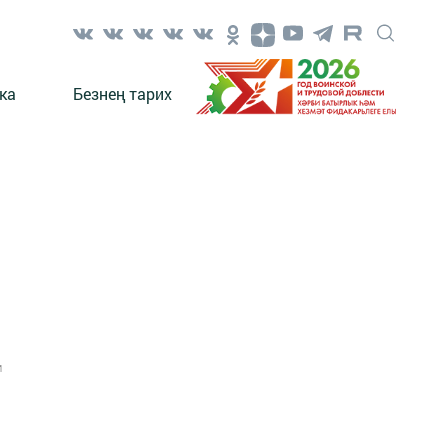
ка
Безнең тарих
1