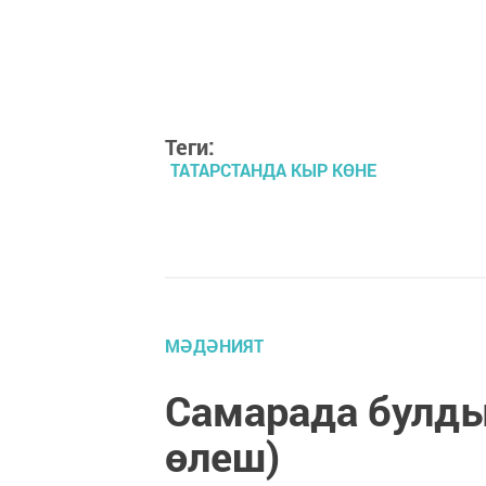
Теги:
ТАТАРСТАНДА КЫР КӨНЕ
МӘДӘНИЯТ
Самарада булды
өлеш)