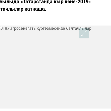
вылыда «Татарстанда кыр көне-2019»
лтачлылар катнаша.