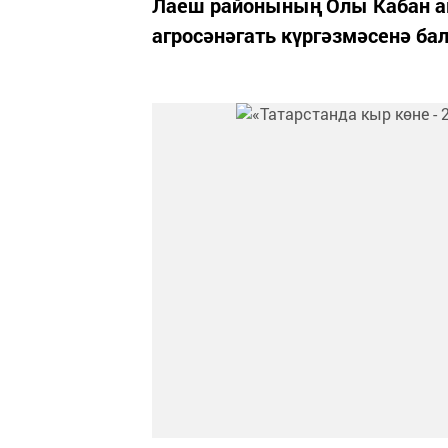
Лаеш районының Олы Кабан а
агросәнәгать күргәзмәсенә ба