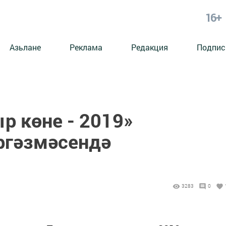
16+
Азьлане
Реклама
Редакция
Подпис
р көне - 2019»
үргәзмәсендә
3283
0