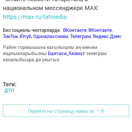
национальном мессенджере MАХ:
https://max.ru/tatmedia
Без социаль челтәрләрдә
:
ВКонтакте
,
ВКонтакте
,
ТикТок
,
Ютуб
,
Одноклассники
,
Телеграм
,
Яндекс.Дзен
Район тормышына кагылышлы иң мөһим
яңалыкларыбызны
Балтаси_Хезмэт
телеграм
каналыбызда да укыгыз.
Теги:
ДТП
Перейти на страницу новости