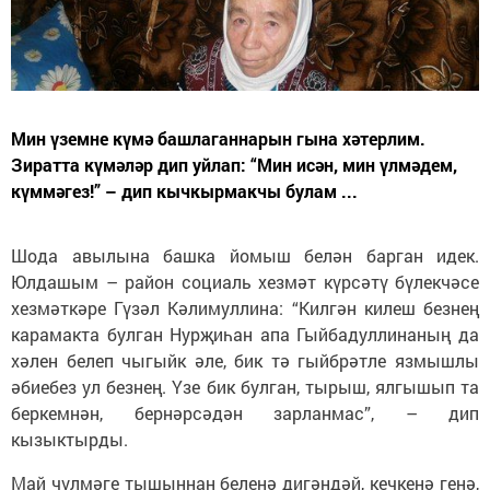
Мин үземне күмә башлаганнарын гына хәтерлим.
Зиратта күмәләр дип уйлап: “Мин исән, мин үлмәдем,
күммәгез!” – дип кычкырмакчы булам ...
Шода авылына башка йомыш белән барган идек.
Юлдашым – район социаль хезмәт күрсәтү бүлекчәсе
хезмәткәре Гүзәл Кәлимуллина: “Килгән килеш безнең
карамакта булган Нурҗиһан апа Гыйбадуллинаның да
хәлен белеп чыгыйк әле, бик тә гыйбрәтле язмышлы
әбиебез ул безнең. Үзе бик булган, тырыш, ялгышып та
беркемнән, бернәрсәдән зарланмас”, – дип
кызыктырды.
Май чүлмәге тышыннан беленә дигәндәй, кечкенә генә,