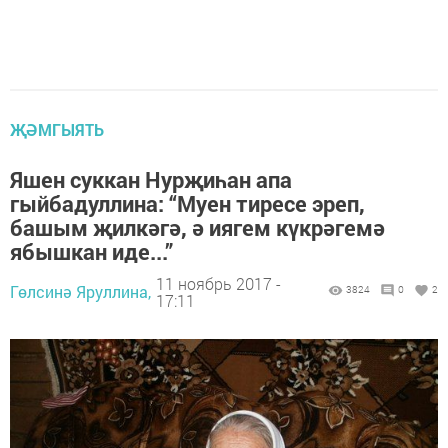
ҖӘМГЫЯТЬ
Яшен суккан Нурҗиһан апа
гыйбадуллина: “Муен тиресе эреп,
башым җилкәгә, ә иягем күкрәгемә
ябышкан иде...”
11 ноябрь 2017 -
Гөлсинә Яруллина,
3824
0
2
17:11