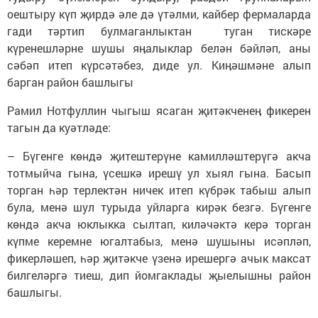
оештыру күп җирдә әле дә үтәлми, кайбер фермаларда
гади тәртип булмаганлыктан туган тискәре
күренешләрне шушы яӊалыклар белән бәйләп, аны
сәбәп итеп күрсәтәбез, диде ул. Киӊәшмәне алып
барган район башлыгы
Рамил Нотфуллин чыгыш ясаган җитәкченеӊ фикерен
тагын да куәтләде:
– Бүгенге көндә җитештерүне камилләштерүгә акча
тотмыйча гына, үсешкә ирешү ул хыял гына. Басып
торган һәр терлектән ничек итеп күбрәк табыш алып
була, менә шул турыда уйларга кирәк безгә. Бүгенге
көндә акча юклыкка сылтап, киләчәктә керә торган
күпме керемне югалтабыз, менә шушыны исәпләп,
фикерләшеп, һәр җитәкче үзенә ирешергә ачык максат
билгеләргә тиеш, дип йомгаклады җыелышны район
башлыгы.