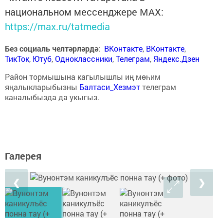
национальном мессенджере MАХ:
https://max.ru/tatmedia
Без социаль челтәрләрдә
:
ВКонтакте
,
ВКонтакте
,
ТикТок
,
Ютуб
,
Одноклассники
,
Телеграм
,
Яндекс.Дзен
Район тормышына кагылышлы иң мөһим
яңалыкларыбызны
Балтаси_Хезмэт
телеграм
каналыбызда да укыгыз.
Галерея
❮
❯