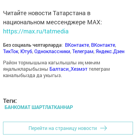
Читайте новости Татарстана в
национальном мессенджере MАХ:
https://max.ru/tatmedia
Без социаль челтәрләрдә
:
ВКонтакте
,
ВКонтакте
,
ТикТок
,
Ютуб
,
Одноклассники
,
Телеграм
,
Яндекс.Дзен
Район тормышына кагылышлы иң мөһим
яңалыкларыбызны
Балтаси_Хезмэт
телеграм
каналыбызда да укыгыз.
Теги:
БАНКОМАТ ШАРТЛАТКАННАР
Перейти на страницу новости