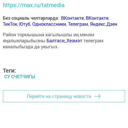
https://max.ru/tatmedia
Без социаль челтәрләрдә
:
ВКонтакте
,
ВКонтакте
,
ТикТок
,
Ютуб
,
Одноклассники
,
Телеграм
,
Яндекс.Дзен
Район тормышына кагылышлы иң мөһим
яңалыкларыбызны
Балтаси_Хезмэт
телеграм
каналыбызда да укыгыз.
Теги:
СУ СЧЕТЧИГЫ
Перейти на страницу новости