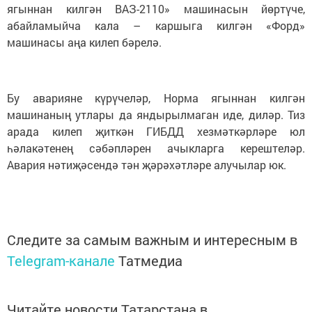
ягыннан килгән ВАЗ-2110» машинасын йөртүче,
абайламыйча кала – каршыга килгән «Форд»
машинасы аңа килеп бәрелә.
Бу аварияне күрүчеләр, Норма ягыннан килгән
машинаның утлары да яндырылмаган иде, диләр. Тиз
арада килеп җиткән ГИБДД хезмәткәрләре юл
һәлакәтенең сәбәпләрен ачыкларга керештеләр.
Авария нәтиҗәсендә тән җәрәхәтләре алучылар юк.
Следите за самым важным и интересным в
Telegram-канале
Татмедиа
Читайте новости Татарстана в