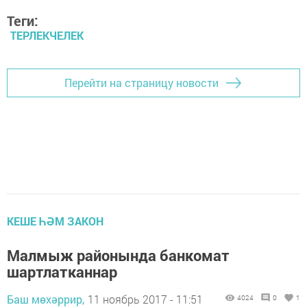
Теги:
ТЕРЛЕКЧЕЛЕК
Перейти на страницу новости
КЕШЕ ҺӘМ ЗАКОН
Малмыж районында банкомат
шартлатканнар
Баш мөхәррир,
11 ноябрь 2017 - 11:51
4024
0
1