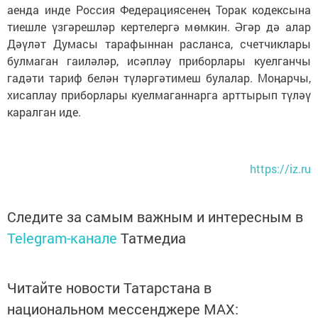
аенда инде Россия Федерациясенеӊ Торак кодексына
тиешле үзгәрешләр кертелергә мөмкин. Әгәр дә алар
Дәүләт Думасы тарафыннан расланса, счетчиклары
булмаган гаиләләр, исәпләу приборлары куелганчы
гадәти тариф белән түләргәтимеш булалар. Моӊарчы,
хисаплау приборлары куелмаганнарга арттырып түләү
каралган иде.
https://iz.ru
Следите за самым важным и интересным в
Telegram-канале
Татмедиа
Читайте новости Татарстана в
национальном мессенджере MАХ: