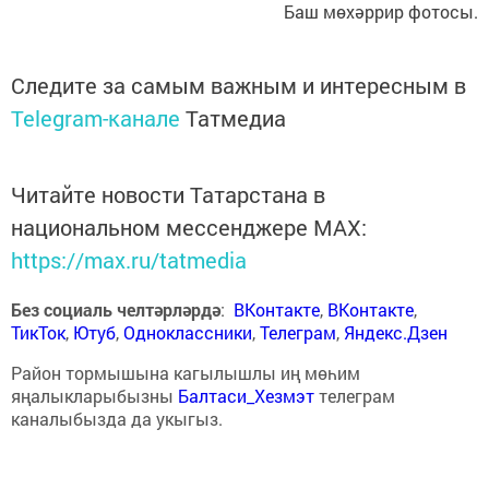
Баш мөхәррир фотосы.
Следите за самым важным и интересным в
Telegram-канале
Татмедиа
Читайте новости Татарстана в
национальном мессенджере MАХ:
https://max.ru/tatmedia
Без социаль челтәрләрдә
:
ВКонтакте
,
ВКонтакте
,
ТикТок
,
Ютуб
,
Одноклассники
,
Телеграм
,
Яндекс.Дзен
Район тормышына кагылышлы иң мөһим
яңалыкларыбызны
Балтаси_Хезмэт
телеграм
каналыбызда да укыгыз.