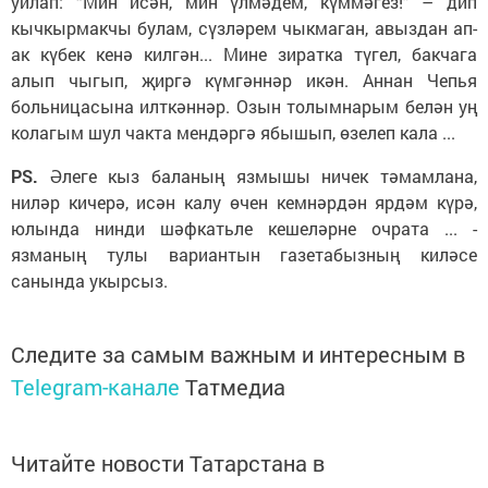
уйлап: “Мин исән, мин үлмәдем, күммәгез!” – дип
кычкырмакчы булам, сүзләрем чыкмаган, авыздан ап-
ак күбек кенә килгән... Мине зиратка түгел, бакчага
алып чыгып, җиргә күмгәннәр икән. Аннан Чепья
больницасына илткәннәр. Озын толымнарым белән уң
колагым шул чакта мендәргә ябышып, өзелеп кала ...
PS.
Әлеге кыз баланың язмышы ничек тәмамлана,
ниләр кичерә, исән калу өчен кемнәрдән ярдәм күрә,
юлында нинди шәфкатьле кешеләрне очрата ... -
язманың тулы вариантын газетабызның киләсе
санында укырсыз.
Следите за самым важным и интересным в
Telegram-канале
Татмедиа
Читайте новости Татарстана в