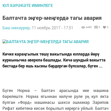
ЮЛ ХӘРӘКӘТЕ ИМИНЛЕГЕ
Балтачта эңгер-меңгердә тагы авария
Баш мөхәррир,
11 ноябрь 2017 - 17:51
4495
0
0
Кичке караңгылык төшү вакытында юлларда йөрү
куркынычка әверелә башлады. Кичә шундый вакытта
бистәдә бер яшь кызны бәрдергән булсалар, бүген ...
Бүген Норма – Балтач арасында ике машина
бәрелеште. Норма ягыннан килүче руле уң кул якта
булган «Форд» машинасы шәхси эшмәкәр Зарипов
Рифат кибетенә кисәк борылып керергә уйлый. Балтач