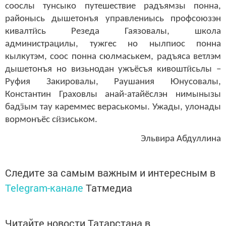
соослы тунсыко путешествие радъямзы понна,
районысь дышетонъя управлениысь профсоюзэн
ӥ
кивалт
сь Резеда Гаязовалы, школа
администрацилы, тужгес но нылпиос понна
кылкутэм, соос понна сюлмаськем, радъяса ветлэм
ӥ
дышетонъя но визьнодан ужъёсъя кивошт
сьлы –
Руфия Закировалы, Раушания Юнусовалы,
Константин Граховлы анай-атайёслэн нимынызы
ӟ
бад
ым тау кареммес вераськомы. Ужады, улонады
ӥ
вормонъёс с
зиськом.
Эльвира Абдуллина
Следите за самым важным и интересным в
Telegram-канале
Татмедиа
Читайте новости Татарстана в