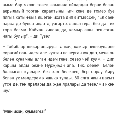
әмма бар яклап төзек, заманча өйләрдән берни белән
аерылмый торган каралтыны һич кенә дә гомер буе
ялгыз хатын-кыз яшәгән ихата дип әйтмәссең. “Ел саен
нәрсә дә булса яңарта, үзгәртә, эшләттерә, бер дә тик
тора белми. Кайчан килсәң дә, камыр ашы пешергән
чагы булыр”, – ди Гүзәл.
– Табиблар шикәр авыруы тапкач, камыр пешерүләрне
сирәгәйткән идем әле, күптән пешергән юк дип, менә он
белән кунамны алган идем генә, хәзер чәй куям, – дип
каршы алды безне Нурҗиһан апа. Тик, сөенеч белән
балкыган күзләре, без хәл белешеп, бер сорау бирү
белән үк мөлдерәмә яшькә тулды. 60 елга якын вакыт
үтсә дә, тән яралары да, җан яралары да төзәлми икән
шул...
“Мин исән, күммәгез!”