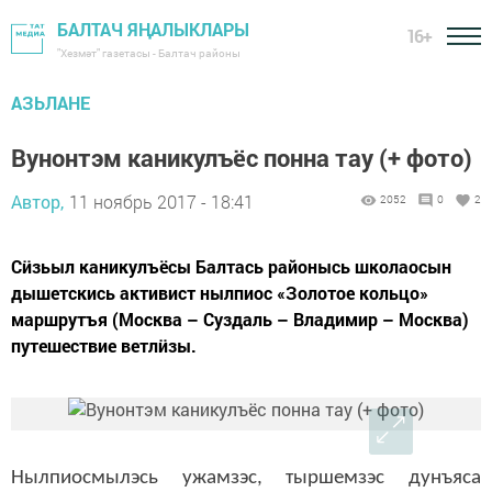
БАЛТАЧ ЯҢАЛЫКЛАРЫ
16+
"Хезмәт" газетасы - Балтач районы
АЗЬЛАНЕ
Вунонтэм каникулъёс понна тау (+ фото)
Автор,
11 ноябрь 2017 - 18:41
2052
0
2
Сӥзьыл каникулъёсы Балтась районысь школаосын
дышетскись активист нылпиос «Золотое кольцо»
маршрутъя (Москва – Суздаль – Владимир – Москва)
путешествие ветлӥзы.
Нылпиосмылэсь ужамзэс, тыршемзэс дунъяса