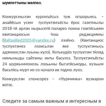
шумпоттыны малпаз.
Конкурсмылэн куронъёсыз туж огшорыесь –
анайёсын усем туспуктэмъёсты ёрос газетмылы
2018-т
ӥ
арлэн нырысет
ӥ
паларез понна гожт
ӥ
ськем
квитанциосын
ӵ
ош редакциямы
(
BaltasiRed
2005@
yandex
.
ru
) лэзёно. (Квитанциос
туспуктэмез лэзисьлэн яке туспуктэмысь
адямиослэн луыны кулэ). Котькуд
ӥ
з туспуктэм т
ӥ
ляд
нимыныды сайтамы инты басьтоз. Туспуктэмъёсты
24 шуркынмонозь лэзьыны быгат
ӥ
ськоды, кузьым
басьт
ӥ
сь мурт но со нуналэ ик тодмо луоз.
Конкурслэн спонсорез – «Нурминка» вузкарон
вотэс.
Следите за самым важным и интересным в