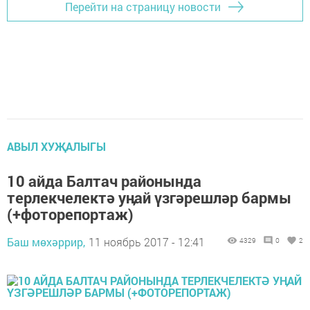
Перейти на страницу новости
АВЫЛ ХУҖАЛЫГЫ
10 айда Балтач районында
терлекчелектә уӊай үзгәрешләр бармы
(+фоторепортаж)
Баш мөхәррир,
11 ноябрь 2017 - 12:41
4329
0
2