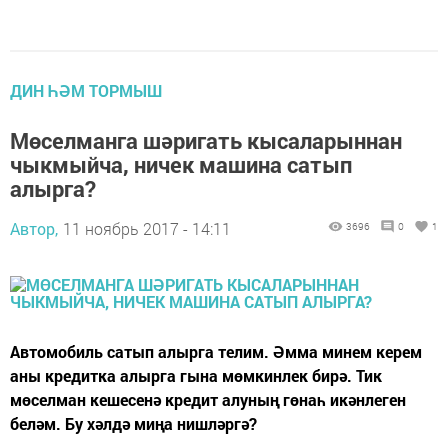
ДИН ҺӘМ ТОРМЫШ
Мөселманга шәригать кысаларыннан
чыкмыйча, ничек машина сатып
алырга?
Автор,
11 ноябрь 2017 - 14:11
3696
0
1
Автомобиль сатып алырга телим. Әмма минем керем
аны кредитка алырга гына мөмкинлек бирә. Тик
мөселман кешесенә кредит алуның гөнаһ икәнлеген
беләм. Бу хәлдә миңа нишләргә?