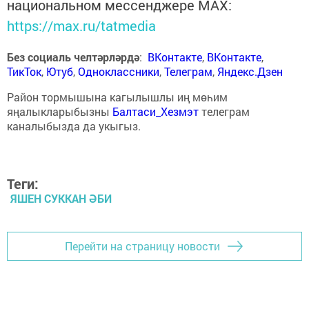
национальном мессенджере MАХ:
https://max.ru/tatmedia
Без социаль челтәрләрдә
:
ВКонтакте
,
ВКонтакте
,
ТикТок
,
Ютуб
,
Одноклассники
,
Телеграм
,
Яндекс.Дзен
Район тормышына кагылышлы иң мөһим
яңалыкларыбызны
Балтаси_Хезмэт
телеграм
каналыбызда да укыгыз.
Теги:
ЯШЕН СУККАН ӘБИ
Перейти на страницу новости