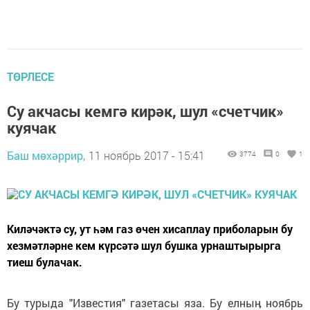
ТӨРЛЕСЕ
Су акчасы кемгә кирәк, шул «счетчик»
куячак
Баш мөхәррир,
11 ноябрь 2017 - 15:41
3774
0
1
Киләчәктә су, ут һәм газ өчен хисаплау приболарын бу
хезмәтләрне кем күрсәтә шул бушка урнаштырырга
тиеш булачак.
Бу турыда "Известия" газетасы яза. Бу елныӊ ноябрь