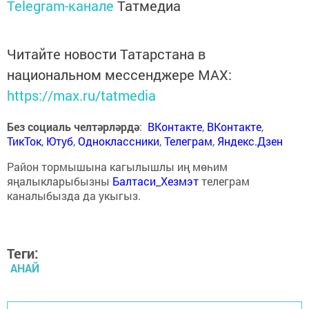
Telegram-канале
Татмедиа
Читайте новости Татарстана в
национальном мессенджере MАХ:
https://max.ru/tatmedia
Без социаль челтәрләрдә
:
ВКонтакте
,
ВКонтакте
,
ТикТок
,
Ютуб
,
Одноклассники
,
Телеграм
,
Яндекс.Дзен
Район тормышына кагылышлы иң мөһим
яңалыкларыбызны
Балтаси_Хезмэт
телеграм
каналыбызда да укыгыз.
Теги:
АНАЙ