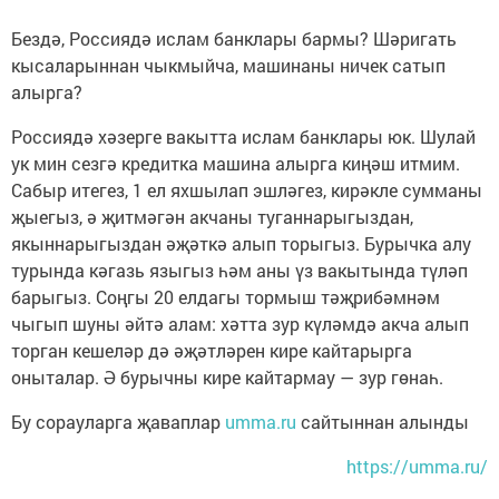
Бездә, Россиядә ислам банклары бармы? Шәригать
кысаларыннан чыкмыйча, машинаны ничек сатып
алырга?
Россиядә хәзерге вакытта ислам банклары юк. Шулай
ук мин сезгә кредитка машина алырга киңәш итмим.
Сабыр итегез, 1 ел яхшылап эшләгез, кирәкле сумманы
җыегыз, ә җитмәгән акчаны туганнарыгыздан,
якыннарыгыздан әҗәткә алып торыгыз. Бурычка алу
турында кәгазь языгыз һәм аны үз вакытында түләп
барыгыз. Соңгы 20 елдагы тормыш тәҗрибәмнәм
чыгып шуны әйтә алам: хәтта зур күләмдә акча алып
торган кешеләр дә әҗәтләрен кире кайтарырга
оныталар. Ә бурычны кире кайтармау — зур гөнаһ.
Бу сорауларга җаваплар
umma.ru
сайтыннан алынды
https://umma.ru/