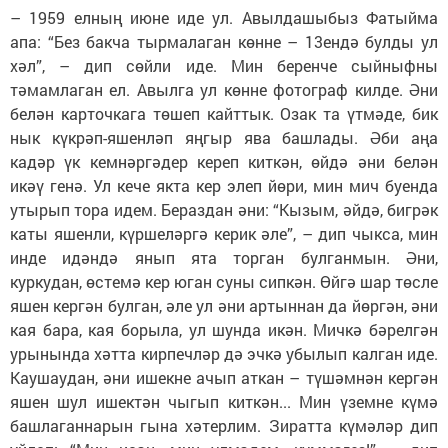
– 1959 елның июне иде ул. Авылдашыбыз Фатыйма
апа: “Без бакча тырмалаган көнне – 13ендә булды ул
хәл”, – дип сөйли иде. Мин беренче сыйныфны
тәмамлаган ел. Авылга ул көнне фотограф килде. Әни
белән карточкага төшеп кайттык. Озак та үтмәде, бик
нык күкрәп-яшенләп яңгыр ява башлады. Әби аңа
кадәр үк кемнәргәдер кереп киткән, өйдә әни белән
икәү генә. Ул кече якта кер элеп йөри, мин мич буенда
утырып тора идем. Бераздан әни: “Кызым, әйдә, бигрәк
каты яшенли, күршеләргә керик әле”, – дип чыкса, мин
инде идәндә янып ята торган булганмын. Әни,
куркудан, өстемә кер юган суны сипкән. Өйгә шар төсле
яшен кергән булган, әле ул әни артыннан да йөргән, әни
кая бара, кая борыла, ул шунда икән. Мичкә бәрелгән
урынында хәтта кирпечләр дә эчкә убылып калган иде.
Каушаудан, әни ишекне ачып аткан – түшәмнән кергән
яшен шул ишектән чыгып киткән... Мин үземне күмә
башлаганнарын гына хәтерлим. Зиратта күмәләр дип