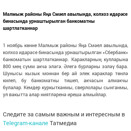
Малмыж районы Яңа Смәел авылында, колхоз идарәсе
бинасында урнаштырылган банкоматны
шартлатканнар
1 ноябрь көнне Малмыж районы Яңа Смәел авылында,
колхоз идарәсе бинасында урнаштырылган «Сбербанк»
банкоматын шартлатканнар. Каракларның кулларына
800 мең сумм акча эләгә. Әлегә бурларны эзләү бара.
Шунысы кызык моннан бер ай элек караклар төнлә
килеп, бу банкоматны тишеп, акчасын алмакчы
булалар. Кемдер куркытканмы, сверлолары сынганмы,
ул вакытта алар ниятләренә ирешә алмыйлар.
Следите за самым важным и интересным в
Telegram-канале
Татмедиа