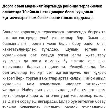
Дорга авыл мәдәният йортында районда терлекчелек
өлкәсендә 10 айлык нәтиҗәләрне белән хуҗалык
җитәкчеләрен һәм белгечләрне таныштырдылар.
Саннарга караганда, терлекчелек өлкәсендә, бигрәк тә
сөт җитештерүдә уӊай үзгәрешләр бар. Әмма ел
башыннан 5 процент үсеш белән бару район өчен
канәгатьләнерлек түгелдер. Шуныӊ өстенә 7
хуҗалыкныӊ сөт савуда узган елгы җитештерү
күләменә дә җитә алмавы бу өлкәдә әле нык
тырышасы барлыгын дәлилли. Республикада, без
балтачлылар иӊ күп сөт җитештерүче, дип күкрәк
киереп йөри торган вакытлар артта калды. Район авыл
хуҗалыгы һәм азык-төлек идарәсе җитәкчесе
Фирдәвес Нәбиуллин чыгышында да белгечләргә һәм
җитәкчеләргә карата, ни өчен уӊай үзгәрешләр һаман
аз, дигән сорау еш яӊгырады. Еллар буе әйтелгән бозау
тудыру бүлекләрен булдыру, раздой группаларын