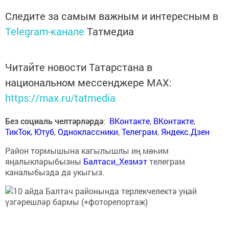
Следите за самым важным и интересным в
Telegram-канале
Татмедиа
Читайте новости Татарстана в
национальном мессенджере MАХ:
https://max.ru/tatmedia
Без социаль челтәрләрдә
:
ВКонтакте
,
ВКонтакте
,
ТикТок
,
Ютуб
,
Одноклассники
,
Телеграм
,
Яндекс.Дзен
Район тормышына кагылышлы иң мөһим
яңалыкларыбызны
Балтаси_Хезмэт
телеграм
каналыбызда да укыгыз.