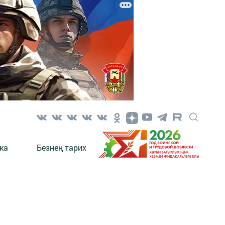
ка
Безнең тарих