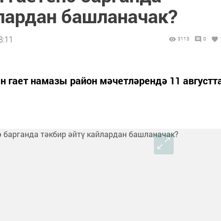
йлардан башланачак?
8:11
3113
0
 гает намазы район мәчетләрендә 11 августт