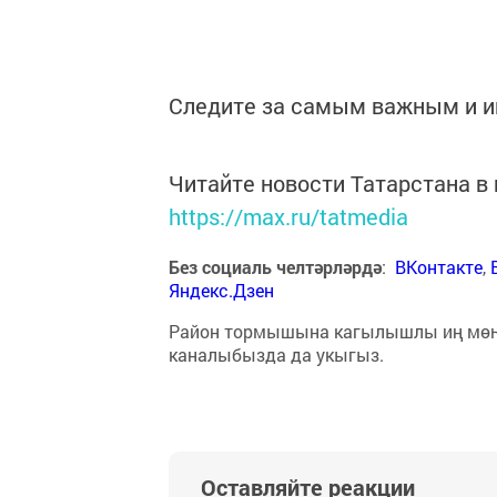
Следите за самым важным и 
Читайте новости Татарстана 
https://max.ru/tatmedia
Без социаль челтәрләрдә
:
ВКонтакте
,
Яндекс.Дзен
Район тормышына кагылышлы иң мө
каналыбызда да укыгыз.
Оставляйте реакции