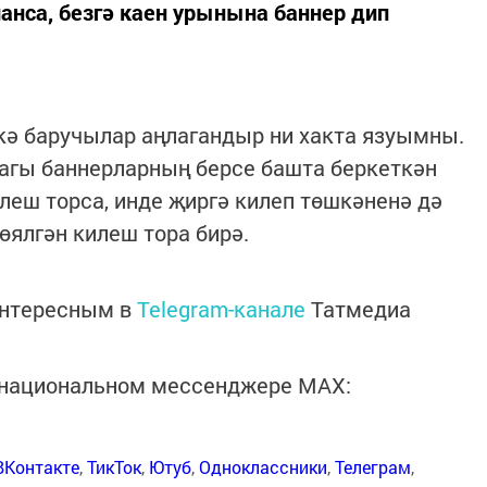
нса, безгә каен урынына баннер дип
кә баручылар аңлагандыр ни хакта язуымны.
агы баннерларның берсе башта беркеткән
еш торса, инде җиргә килеп төшкәненә дә
өялгән килеш тора бирә.
интересным в
Telegram-канале
Татмедиа
в национальном мессенджере MАХ:
ВКонтакте
,
ТикТок
,
Ютуб
,
Одноклассники
,
Телеграм
,