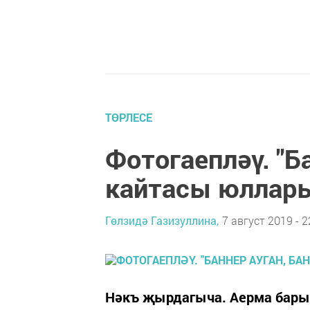
ТӨРЛЕСЕ
Фотогаепләү. "Ба
кайтасы юллар
Гөлзидә Газизуллина,
7 август 2019 - 2
Нәкъ җырдагыча. Аерма бары б