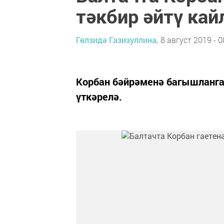
тәкбир әйтү ка
Гөлзидә Газизуллина,
8 август 2019 - 0
Корбан бәйрәменә багышланган
үткәрелә.