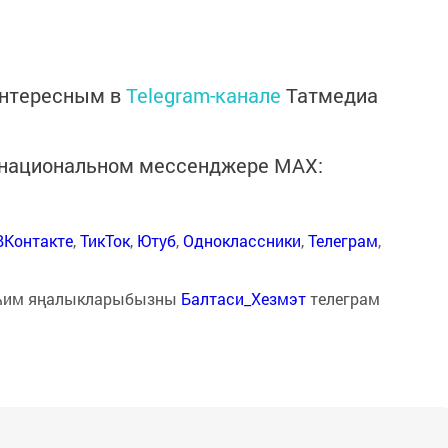
интересным в
Telegram-канале
Татмедиа
в национальном мессенджере MАХ:
ВКонтакте
,
ТикТок
,
Ютуб
,
Одноклассники
,
Телеграм
,
һим яңалыкларыбызны
Балтаси_Хезмэт
телеграм