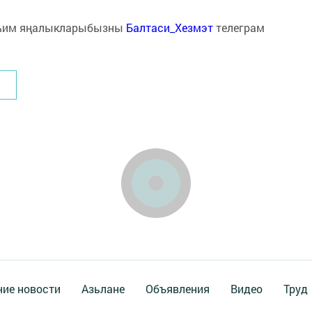
һим яңалыкларыбызны
Балтаси_Хезмэт
телеграм
ие новости
Азьлане
Объявления
Видео
Труд