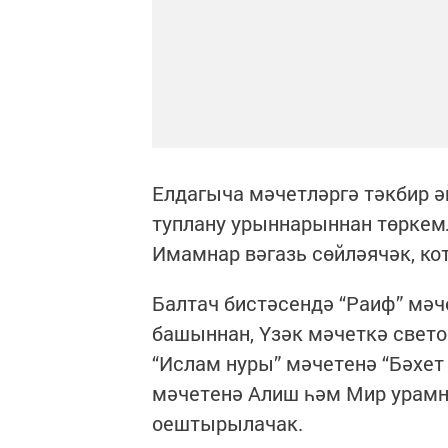
Елдагыча мәчетләргә тәкбир ә
туплану урыннарыннан төркемлә
Имамнар вәгазь сөйләячәк, ко
Балтач бистәсендә “Раиф” мәч
башыннан, Үзәк мәчеткә свето
“Ислам нуры” мәчетенә “Бәхет 
мәчетенә Алиш һәм Мир урамн
оештырылачак.