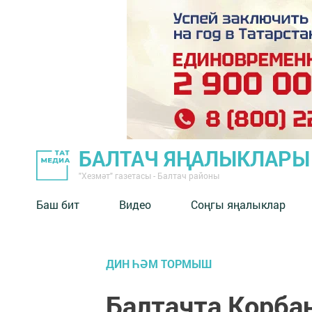
БАЛТАЧ ЯҢАЛЫКЛАРЫ
"Хезмәт" газетасы - Балтач районы
Баш бит
Видео
Соңгы яңалыклар
ДИН ҺӘМ ТОРМЫШ
Балтачта Корбан