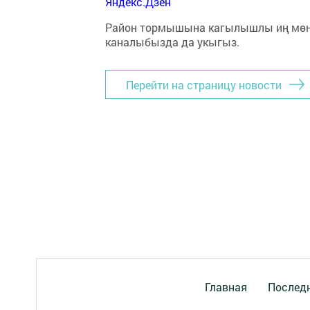
Яндекс.Дзен
Район тормышына кагылышлы иң мө
каналыбызда да укыгыз.
Перейти на страницу новости
Главная
Последн