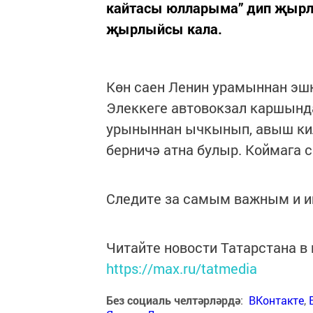
кайтасы юлларыма” дип җырла
җырлыйсы кала.
Көн саен Ленин урамыннан эш
Элеккеге автовокзал каршынд
урыныннан ычкынып, авыш кил
берничә атна булыр. Коймага с
Следите за самым важным и 
Читайте новости Татарстана 
https://max.ru/tatmedia
Без социаль челтәрләрдә
:
ВКонтакте
,