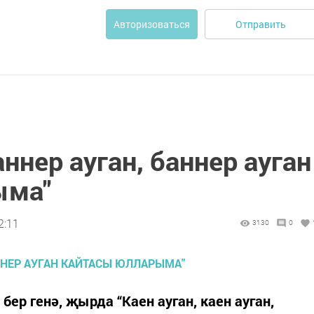
Отправить
Авторизоваться
ннер ауган, баннер ауган
ыма"
2:11
3130
0
ер генә, җырда “Каен ауган, каен ауган,