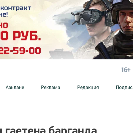
16+
Азьлане
Реклама
Редакция
Подпис
 гаетенә барганда