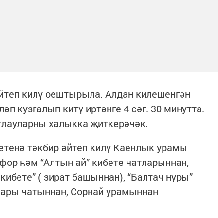
йтеп килү оештырыла. Алдан килешенгән
п кузгалып китү иртәнге 4 сәг. 30 минутта.
тлауларны халыкка җиткерәчәк.
етенә тәкбир әйтеп килү Каенлык урамы
фор һәм “Алтын ай” кибете чатларыннан,
кибете” ( зират башыннан), “Балтач нуры”
ары чатыннан, Сорнай урамыннан